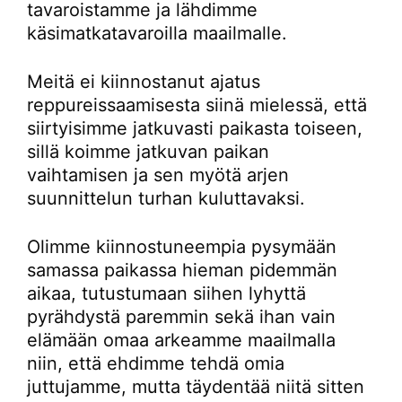
tavaroistamme ja lähdimme
käsimatkatavaroilla maailmalle.
Meitä ei kiinnostanut ajatus
reppureissaamisesta siinä mielessä, että
siirtyisimme jatkuvasti paikasta toiseen,
sillä koimme jatkuvan paikan
vaihtamisen ja sen myötä arjen
suunnittelun turhan kuluttavaksi.
Olimme kiinnostuneempia pysymään
samassa paikassa hieman pidemmän
aikaa, tutustumaan siihen lyhyttä
pyrähdystä paremmin sekä ihan vain
elämään omaa arkeamme maailmalla
niin, että ehdimme tehdä omia
juttujamme, mutta täydentää niitä sitten