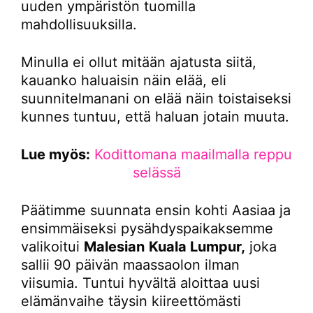
uuden ympäristön tuomilla
mahdollisuuksilla.
Minulla ei ollut mitään ajatusta siitä,
kauanko haluaisin näin elää, eli
suunnitelmanani on elää näin toistaiseksi
kunnes tuntuu, että haluan jotain muuta.
Lue myös:
Kodittomana maailmalla reppu
selässä
Päätimme suunnata ensin kohti Aasiaa ja
ensimmäiseksi pysähdyspaikaksemme
valikoitui
Malesian
Kuala Lumpur,
joka
sallii 90 päivän maassaolon ilman
viisumia. Tuntui hyvältä aloittaa uusi
elämänvaihe täysin kiireettömästi