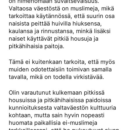
on nimenomaan suvaitsevaisuus.
Valtaosa väestöstä on muslimeja, mikä
tarkoittaa käytännössä, että suurin osa
naisista peittää huivilla hiuksensa,
kaulansa ja rinnustansa, minkä lisäksi
naiset käyttävät pitkiä housuja ja
pitkähihaisia paitoja.
Tämä ei kuitenkaan tarkoita, että myös
muiden odotettaisiin toimivan samalla
tavalla, mikä on todella virkistävää.
Olin varautunut kulkemaan pitkissä
housuissa ja pitkähihaisissa paidoissa
kunnioituksesta valtaväestön kulttuuria
kohtaan, mutta sain hyvin nopeasti
huomata paikallisia ei-muslimeja