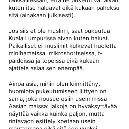
tarkkaillessani, että he pukeutuvat aivan
kuten itse haluavat eikä kukaan paheksu
sitä (ainakaan julkisesti).
Jos siis et ole muslimi, saat pukeutua
Kuala Lumpurissa aivan kuten haluat.
Paikalliset ei-muslimit kulkevat huoletta
minihameissa, mikroshortseissa, t-
paidoissa ja topeissa eikä kukaan
ajattele asiaa sen enempää.
Ainoa asia, mihin olen kiinnittänyt
huomiota pukeutumiseen liittyen on
sama, joka nousee esiin useimmissa
Aasian maissa: jalkoja on hyväksyttävää
näyttää vaikka kuinka paljon, mutta
rintavaon esittely koetaan usein
mauttomana eikä sitä sen vuoksi