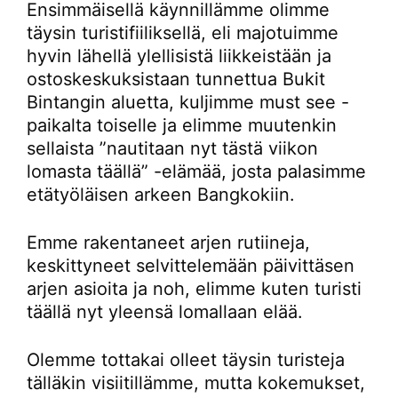
Ensimmäisellä käynnillämme olimme
täysin turistifiiliksellä, eli majotuimme
hyvin lähellä ylellisistä liikkeistään ja
ostoskeskuksistaan tunnettua Bukit
Bintangin aluetta, kuljimme must see -
paikalta toiselle ja elimme muutenkin
sellaista ”nautitaan nyt tästä viikon
lomasta täällä” -elämää, josta palasimme
etätyöläisen arkeen Bangkokiin.
Emme rakentaneet arjen rutiineja,
keskittyneet selvittelemään päivittäsen
arjen asioita ja noh, elimme kuten turisti
täällä nyt yleensä lomallaan elää.
Olemme tottakai olleet täysin turisteja
tälläkin visiitillämme, mutta kokemukset,