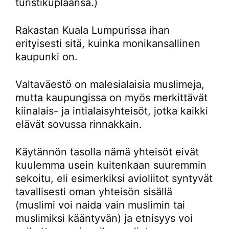
turistikuplaansa.)
Rakastan Kuala Lumpurissa ihan
erityisesti sitä, kuinka monikansallinen
kaupunki on.
Valtaväestö on malesialaisia muslimeja,
mutta kaupungissa on myös merkittävät
kiinalais- ja intialaisyhteisöt, jotka kaikki
elävät sovussa rinnakkain.
Käytännön tasolla nämä yhteisöt eivät
kuulemma usein kuitenkaan suuremmin
sekoitu, eli esimerkiksi avioliitot syntyvät
tavallisesti oman yhteisön sisällä
(muslimi voi naida vain muslimin tai
muslimiksi kääntyvän) ja etnisyys voi