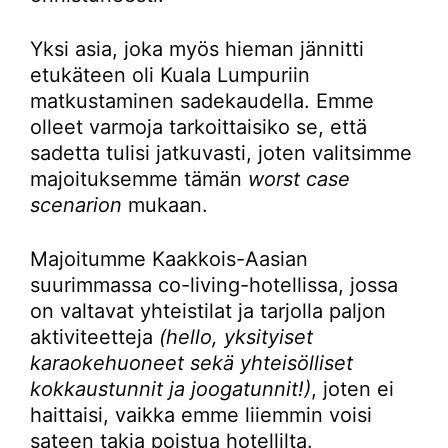
Yksi asia, joka myös hieman jännitti
etukäteen oli Kuala Lumpuriin
matkustaminen sadekaudella. Emme
olleet varmoja tarkoittaisiko se, että
sadetta tulisi jatkuvasti, joten valitsimme
majoituksemme tämän
worst case
scenarion
mukaan.
Majoitumme Kaakkois-Aasian
suurimmassa co-living-hotellissa, jossa
on valtavat yhteistilat ja tarjolla paljon
aktiviteetteja
(hello, yksityiset
karaokehuoneet sekä yhteisölliset
kokkaustunnit ja joogatunnit!)
, joten ei
haittaisi, vaikka emme liiemmin voisi
sateen takia poistua hotellilta.