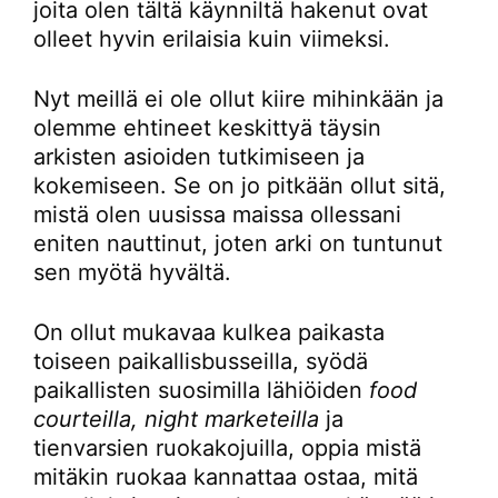
joita olen tältä käynniltä hakenut ovat
olleet hyvin erilaisia kuin viimeksi.
Nyt meillä ei ole ollut kiire mihinkään ja
olemme ehtineet keskittyä täysin
arkisten asioiden tutkimiseen ja
kokemiseen. Se on jo pitkään ollut sitä,
mistä olen uusissa maissa ollessani
eniten nauttinut, joten arki on tuntunut
sen myötä hyvältä.
On ollut mukavaa kulkea paikasta
toiseen paikallisbusseilla, syödä
paikallisten suosimilla lähiöiden
food
courteilla, night marketeilla
ja
tienvarsien ruokakojuilla, oppia mistä
mitäkin ruokaa kannattaa ostaa, mitä