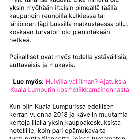
yksin myöhään iltaisin pimeällä täällä
kaupungin reunoilla kulkiessa tai
lähiöiden läpi bussilla matkustaessa ollut
koskaan turvaton olo pienintäkään
hetkeä.
Paikalliset ovat myös todella ystävällisiä,
auttavaisia ja mukavia.
Lue myös:
Huivilla vai ilman? Ajatuksia
Kuala Lumpurin kosmetiikkamainonnasta
Kun olin Kuala Lumpurissa edellisen
kerran vuonna 2018 ja kävelin muutamia
kertoja illalla yksin kauppakeskuksista
hotellille, koin pari epämukavalta
tuntunutta tilannetta, joissa tuntematon