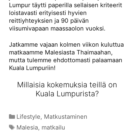
Lumpur täytti paperilla sellaisen kriteerit
loistavasti erityisesti hyvien
reittiyhteyksien ja 90 päivän
viisumivapaan maassaolon vuoksi.
Jatkamme vajaan kolmen viikon kuluttua
matkaamme Malesiasta Thaimaahan,
mutta tulemme ehdottomasti palaamaan
Kuala Lumpuriin!
Millaisia kokemuksia teillä on
Kuala Lumpurista?
Kategoriat
Lifestyle
,
Matkustaminen
Avainsanat
Malesia
,
matkailu