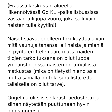
(Eräässä keskustan alueella
liikennöivässä Go KL -paikallisbussissa
vastaan tuli jopa vuoro, joka salli vain
naisten tulla kyytiin!)
Naiset saavat edelleen toki käyttää aivan
mitä vaunuja tahansa, eli naisia ja miehiä
ei pyritä erottelemaan, mutta näiden
tilojen tarkoituksena on ollut luoda
ympäristö, jossa naisten on turvallista
matkustaa (mikä on tietysti hieno asia,
mutta samalla on toki surullista, että
tällaiselle on ollut tarve).
Ongelma oli siis selkeästi tiedostettu ja
siihen näytetään puuttuneen hyvin
onnistuneesti.