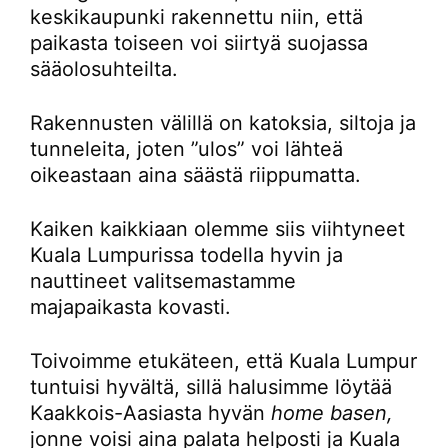
keskikaupunki rakennettu niin, että
paikasta toiseen voi siirtyä suojassa
sääolosuhteilta.
Rakennusten välillä on katoksia, siltoja ja
tunneleita, joten ”ulos” voi lähteä
oikeastaan aina säästä riippumatta.
Kaiken kaikkiaan olemme siis viihtyneet
Kuala Lumpurissa todella hyvin ja
nauttineet valitsemastamme
majapaikasta kovasti.
Toivoimme etukäteen, että Kuala Lumpur
tuntuisi hyvältä, sillä halusimme löytää
Kaakkois-Aasiasta hyvän
home basen,
jonne voisi aina palata helposti ja Kuala