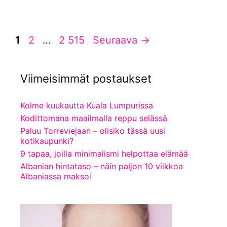
Sivu
Sivu
Sivu
1
2
…
2 515
Seuraava
→
Viimeisimmät postaukset
Kolme kuukautta Kuala Lumpurissa
Kodittomana maailmalla reppu selässä
Paluu Torreviejaan – olisiko tässä uusi
kotikaupunki?
9 tapaa, joilla minimalismi helpottaa elämää
Albanian hintataso – näin paljon 10 viikkoa
Albaniassa maksoi