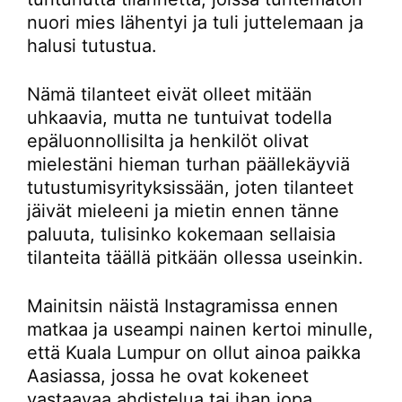
nuori mies lähentyi ja tuli juttelemaan ja
halusi tutustua.
Nämä tilanteet eivät olleet mitään
uhkaavia, mutta ne tuntuivat todella
epäluonnollisilta ja henkilöt olivat
mielestäni hieman turhan päällekäyviä
tutustumisyrityksissään, joten tilanteet
jäivät mieleeni ja mietin ennen tänne
paluuta, tulisinko kokemaan sellaisia
tilanteita täällä pitkään ollessa useinkin.
Mainitsin näistä Instagramissa ennen
matkaa ja useampi nainen kertoi minulle,
että Kuala Lumpur on ollut ainoa paikka
Aasiassa, jossa he ovat kokeneet
vastaavaa ahdistelua tai ihan jopa