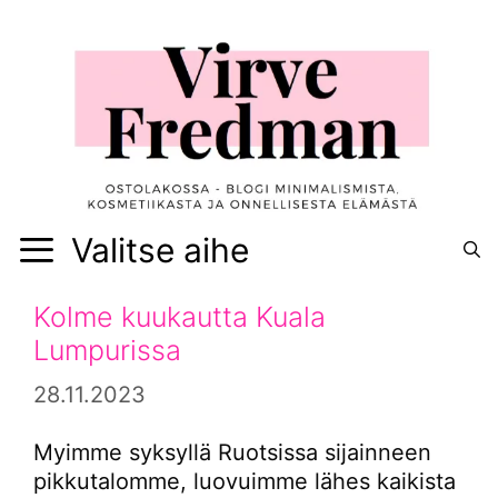
Siirry
sisältöön
Valitse aihe
Kolme kuukautta Kuala
Lumpurissa
28.11.2023
Myimme syksyllä Ruotsissa sijainneen
pikkutalomme, luovuimme lähes kaikista