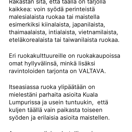
Rakastan sitä, että täällä on tarjolla
kaikkea: voin syödä perinteistä
malesialaista ruokaa tai maistella
esimerkiksi kiinalaista, japanilaista,
thaimaalaista, intialaista, vietnamilaista,
eteläkorealaista tai taiwanilaista ruokaa.
Eri ruokakulttuureille on ruokakaupoissa
omat hyllyvälinsä, minkä lisäksi
ravintoloiden tarjonta on VALTAVA.
Itseasiassa ruoka ylipäätään on
mielestäni parhaita asioita Kuala
Lumpurissa ja usein tuntuukin, että
kuljen täällä vain paikasta toiseen
syöden ja erilaisia asioita maistellen.