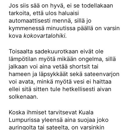
Jos siis sää on hyvä, ei se todellakaan
tarkoita, että ulos haluaisi
automaattisesti mennä, sillä jo
kymmenessä minuutissa päällä on varsin
kova
kokovartalohiki.
Toisaalta sadekuurotkaan eivät ole
lämpötilan myötä mikään ongelma, sillä
jalkaan voi aina vetää shortsit tai
hameen ja läpsykkäät sekä sateenvarjon
voi avata, minkä myötä vesi ei haittaa
ellei sitä sitten tule hetkellisesti aivan
solkenaan.
Koska ihmiset tarvitsevat Kuala
Lumpurissa yleensä aina suojaa joko
auringolta tai sateelta, on varsinkin