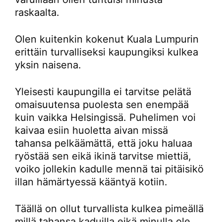
raskaalta.
Olen kuitenkin kokenut Kuala Lumpurin
erittäin turvalliseksi kaupungiksi kulkea
yksin naisena.
Yleisesti kaupungilla ei tarvitse pelätä
omaisuutensa puolesta sen enempää
kuin vaikka Helsingissä. Puhelimen voi
kaivaa esiin huoletta aivan missä
tahansa pelkäämättä, että joku haluaa
ryöstää sen eikä ikinä tarvitse miettiä,
voiko jollekin kadulle mennä tai pitäisikö
illan hämärtyessä kääntyä kotiin.
Täällä on ollut turvallista kulkea pimeällä
millä tahansa kaduilla eikä minulla ole