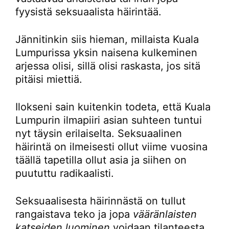
fyysistä seksuaalista häirintää.
Jännitinkin siis hieman, millaista Kuala
Lumpurissa yksin naisena kulkeminen
arjessa olisi, sillä olisi raskasta, jos sitä
pitäisi miettiä.
Ilokseni sain kuitenkin todeta, että Kuala
Lumpurin ilmapiiri asian suhteen tuntui
nyt täysin erilaiselta. Seksuaalinen
häirintä on ilmeisesti ollut viime vuosina
täällä tapetilla ollut asia ja siihen on
puututtu radikaalisti.
Seksuaalisesta häirinnästä on tullut
rangaistava teko ja jopa
vääränlaisten
katseiden luominen
voidaan tilanteesta