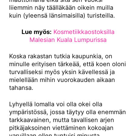
liiemmin näy täälläkään oikein muilla
kuin (yleensä länsimaisilla) turisteilla.
Lue myös:
Kosmetiikkaostoksilla
Malesian Kuala Lumpurissa
Koska rakastan tutkia kaupunkia, on
minulle erityisen tärkeää, että koen oloni
turvalliseksi myös yksin kävellessä ja
mielellään mihin vuorokauden aikaan
tahansa.
Lyhyellä lomalla voi olla okei olla
ympäristössä, jossa täytyy olla enemmän
tarkkaavainen, mutta tavallisen arjen
pitkäjaksoinen viettäminen kokoajan
varuillaan ollen tuntuisi minusta