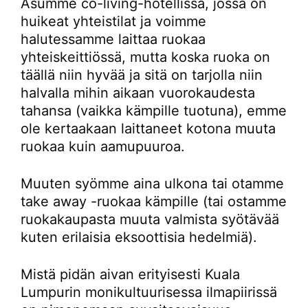
Asumme co-living-hotellissa, jossa on
huikeat yhteistilat ja voimme
halutessamme laittaa ruokaa
yhteiskeittiössä, mutta koska ruoka on
täällä niin hyvää ja sitä on tarjolla niin
halvalla mihin aikaan vuorokaudesta
tahansa (vaikka kämpille tuotuna), emme
ole kertaakaan laittaneet kotona muuta
ruokaa kuin aamupuuroa.
Muuten syömme aina ulkona tai otamme
take away -ruokaa kämpille (tai ostamme
ruokakaupasta muuta valmista syötävää
kuten erilaisia eksoottisia hedelmiä).
Mistä pidän aivan erityisesti Kuala
Lumpurin monikultuurisessa ilmapiirissä