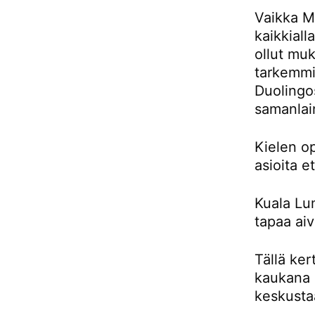
Vaikka Ma
kaikkiall
ollut muk
tarkemmin
Duolingos
samanlai
Kielen o
asioita e
Kuala Lu
tapaa aiv
Tällä ker
kaukana 
keskusta