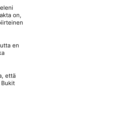
eleni
fakta on,
iirteinen
mutta en
ka
, että
 Bukit