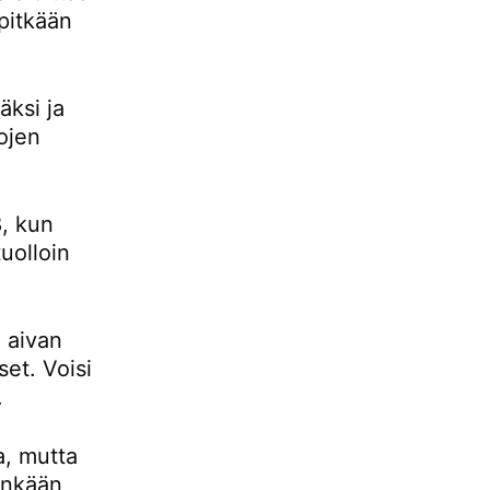
pitkään
ksi ja
ojen
, kun
uolloin
 aivan
set. Voisi
.
a, mutta
tenkään