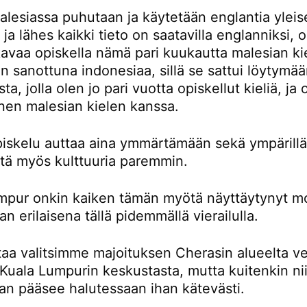
lesiassa puhutaan ja käytetään englantia yleis
a ja lähes kaikki tieto on saatavilla englanniksi,
avaa opiskella nämä pari kuukautta malesian kie
 sanottuna indonesiaa, sillä se sattui löytymä
ta, jolla olen jo pari vuotta opiskellut kieliä, ja
nen malesian kielen kanssa.
piskelu auttaa aina ymmärtämään sekä ympärillä
ttä myös kulttuuria paremmin.
mpur onkin kaiken tämän myötä näyttäytynyt m
an erilaisena tällä pidemmällä vierailulla.
taa valitsimme majoituksen Cherasin alueelta ve
Kuala Lumpurin keskustasta, mutta kuitenkin nii
an pääsee halutessaan ihan kätevästi.