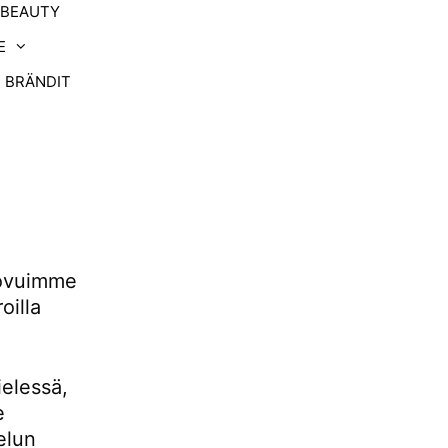
-BEAUTY
E
BRÄNDIT
uovuimme
oilla
ielessä,
e
elun