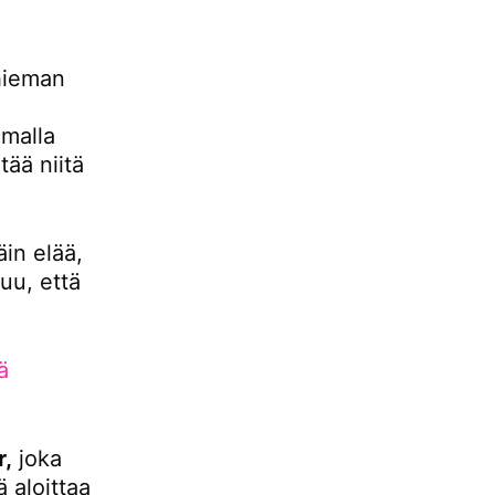
hieman
malla
ää niitä
äin elää,
uu, että
ä
r,
joka
 aloittaa