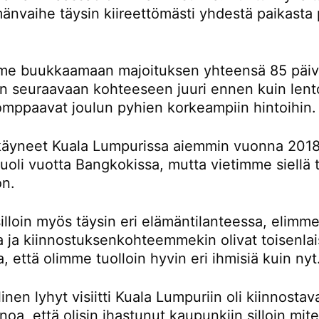
änvaihe täysin kiireettömästi yhdestä paikasta 
e buukkaamaan majoituksen yhteensä 85 päivä
än seuraavaan kohteeseen juuri ennen kuin lent
omppaavat joulun pyhien korkeampiin hintoihin.
äyneet Kuala Lumpurissa aiemmin vuonna 2018
oli vuotta Bangkokissa, mutta vietimme siellä t
on.
lloin myös täysin eri elämäntilanteessa, elimme
la ja kiinnostuksenkohteemmekin olivat toisenlai
a, että olimme tuolloin hyvin eri ihmisiä kuin nyt
inen lyhyt visiitti Kuala Lumpuriin oli kiinnostav
noa, että olisin ihastunut kaupunkiin silloin mi