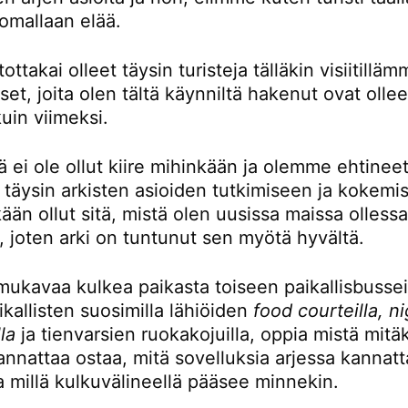
omallaan elää.
ttakai olleet täysin turisteja tälläkin visiitillä
t, joita olen tältä käynniltä hakenut ovat ollee
kuin viimeksi.
ä ei ole ollut kiire mihinkään ja olemme ehtinee
 täysin arkisten asioiden tutkimiseen ja kokemi
kään ollut sitä, mistä olen uusissa maissa olless
, joten arki on tuntunut sen myötä hyvältä.
mukavaa kulkea paikasta toiseen paikallisbusseil
kallisten suosimilla lähiöiden
food courteilla, n
la
ja tienvarsien ruokakojuilla, oppia mistä mitä
nnattaa ostaa, mitä sovelluksia arjessa kannatt
a millä kulkuvälineellä pääsee minnekin.