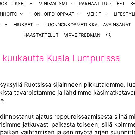
UOSITUKSET
MINIMALISMI
PARHAAT TUOTTEET
K
ONHOITO
IHONHOITO-OPPAAT
MEIKIT
LIFESTYL
U
HIUKSET
LUONNONKOSMETIIKKA
AVAINSANAT
HAASTATTELUT
VIRVE FREDMAN
 kuukautta Kuala Lumpurissa
yksyllä Ruotsissa sijainneen pikkutalomme, l
ikista tavaroistamme ja lähdimme käsimatkatavar
e.
kiinnostanut ajatus reppureissaamisesta siinä m
tyisimme jatkuvasti paikasta toiseen, sillä koimm
 paikan vaihtamisen ja sen myötä arjen suunnitt