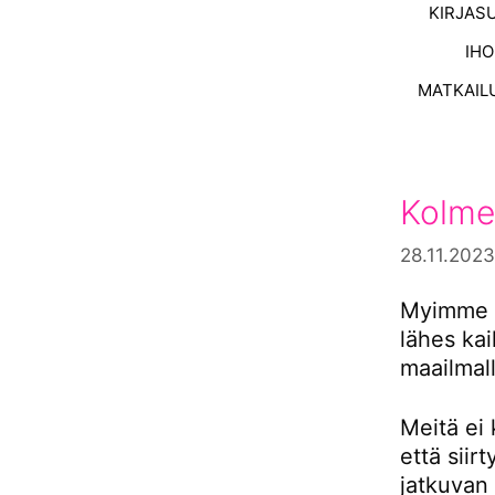
KIRJAS
IH
MATKAIL
Kolme
28.11.2023
Myimme s
lähes ka
maailmall
Meitä ei 
että siir
jatkuvan