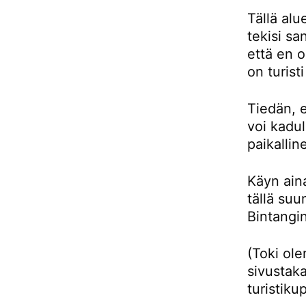
Tällä alu
tekisi sa
että en 
on turist
Tiedän, e
voi kadul
paikallin
Käyn aina
tällä su
Bintangin
(Toki ol
sivustaka
turistiku