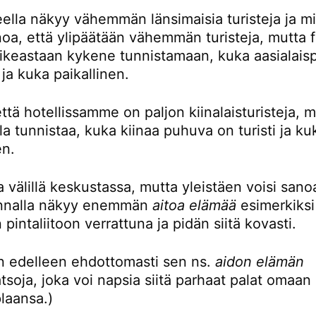
eella näkyy vähemmän länsimaisia turisteja ja mi
noa, että ylipäätään vähemmän turisteja, mutta 
oikeastaan kykene tunnistamaan, kuka aasialaisp
i ja kuka paikallinen.
ttä hotellissamme on paljon kiinalaisturisteja, 
la tunnistaa, kuka kiinaa puhuva on turisti ja ku
en.
 välillä keskustassa, mutta yleistäen voisi sanoa
unnalla näkyy enemmän
aitoa elämää
esimerkiksi
 pintaliitoon verrattuna ja pidän siitä kovasti.
en edelleen ehdottomasti sen ns.
aidon elämän
tsoja, joka voi napsia siitä parhaat palat omaan
plaansa.)