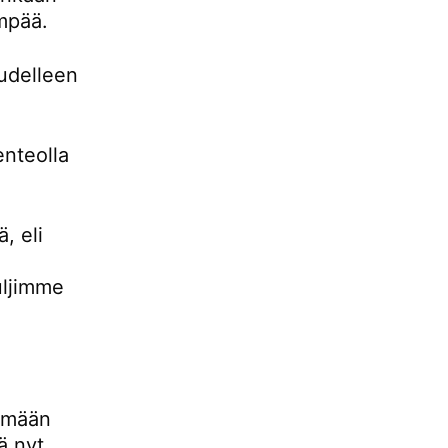
empää.
udelleen
enteolla
, eli
uljimme
lemään
ä nyt