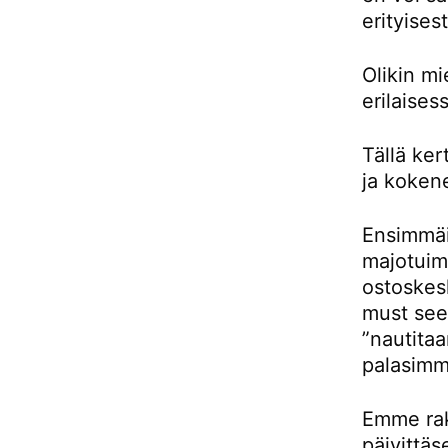
erityises
Olikin m
erilaises
Tällä ke
ja kokene
Ensimmäis
majotuimm
ostoskes
must see 
”nautitaa
palasimm
Emme rak
päivittäs