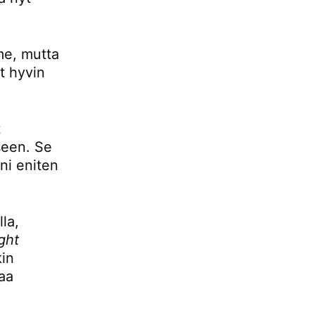
mme, mutta
t hyvin
t
seen. Se
ani eniten
la,
ight
kin
aa