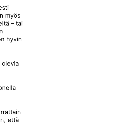
esti
 on myös
ltä – tai
än
 on hyvin
 olevia
onella
rrattain
n, että