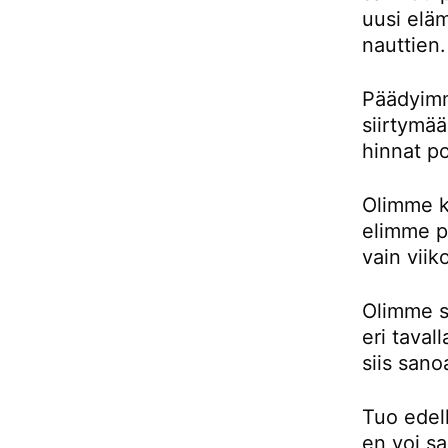
uusi eläm
nauttien.
Päädyimm
siirtymä
hinnat p
Olimme k
elimme pu
vain viik
Olimme si
eri taval
siis sano
Tuo edell
en voi sa