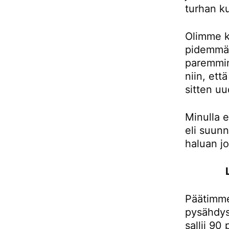
turhan ku
Olimme k
pidemmän
paremmin
niin, et
sitten uu
Minulla e
eli suunn
haluan j
Päätimme
pysähdys
sallii 90