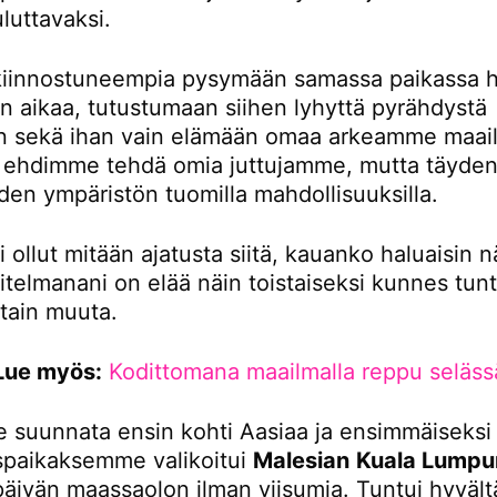
luttavaksi.
iinnostuneempia pysymään samassa paikassa 
 aikaa, tutustumaan siihen lyhyttä pyrähdystä
 sekä ihan vain elämään omaa arkeamme maail
tä ehdimme tehdä omia juttujamme, mutta täydent
den ympäristön tuomilla mahdollisuuksilla.
i ollut mitään ajatusta siitä, kauanko haluaisin n
itelmanani on elää näin toistaiseksi kunnes tunt
otain muuta.
Lue myös:
Kodittomana maailmalla reppu seläss
 suunnata ensin kohti Aasiaa ja ensimmäiseksi
paikaksemme valikoitui
Malesian
Kuala Lumpu
 päivän maassaolon ilman viisumia. Tuntui hyvältä