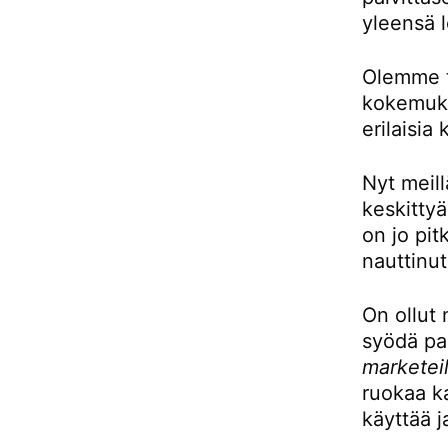
yleensä l
Olemme to
kokemukse
erilaisia 
Nyt meill
keskittyä
on jo pit
nauttinut
On ollut 
syödä pai
marketeil
ruokaa ka
käyttää j