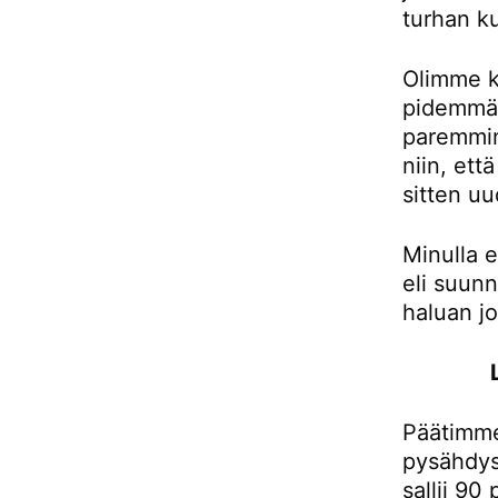
turhan ku
Olimme k
pidemmän
paremmin
niin, et
sitten uu
Minulla e
eli suunn
haluan j
Päätimme
pysähdys
sallii 90