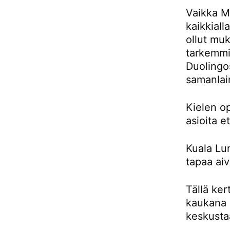
Vaikka Ma
kaikkiall
ollut muk
tarkemmin
Duolingos
samanlai
Kielen o
asioita e
Kuala Lu
tapaa aiv
Tällä ker
kaukana 
keskusta