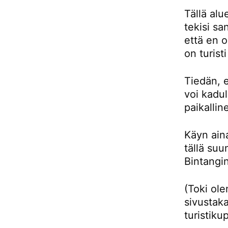
Tällä alu
tekisi sa
että en 
on turist
Tiedän, e
voi kadul
paikallin
Käyn aina
tällä su
Bintangin
(Toki ol
sivustaka
turistiku