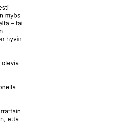
esti
 on myös
ltä – tai
än
 on hyvin
 olevia
onella
rrattain
n, että