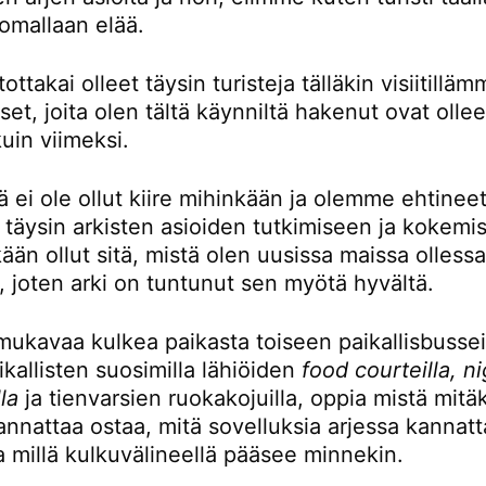
omallaan elää.
ttakai olleet täysin turisteja tälläkin visiitillä
t, joita olen tältä käynniltä hakenut ovat ollee
kuin viimeksi.
ä ei ole ollut kiire mihinkään ja olemme ehtinee
 täysin arkisten asioiden tutkimiseen ja kokemi
kään ollut sitä, mistä olen uusissa maissa olless
, joten arki on tuntunut sen myötä hyvältä.
mukavaa kulkea paikasta toiseen paikallisbusseil
kallisten suosimilla lähiöiden
food courteilla, n
la
ja tienvarsien ruokakojuilla, oppia mistä mitä
nnattaa ostaa, mitä sovelluksia arjessa kannatt
a millä kulkuvälineellä pääsee minnekin.