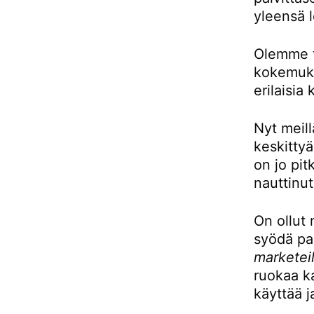
yleensä l
Olemme to
kokemukse
erilaisia 
Nyt meill
keskittyä
on jo pit
nauttinut
On ollut 
syödä pai
marketeil
ruokaa ka
käyttää j