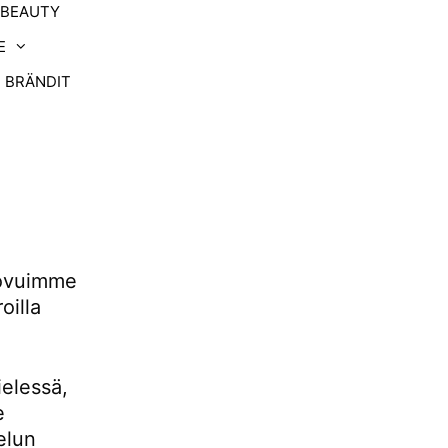
-BEAUTY
E
BRÄNDIT
uovuimme
oilla
ielessä,
e
elun