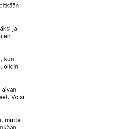
pitkään
ksi ja
ojen
, kun
uolloin
 aivan
set. Voisi
.
a, mutta
tenkään