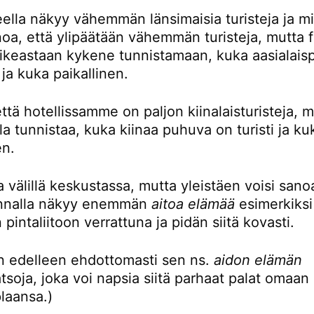
eella näkyy vähemmän länsimaisia turisteja ja mi
noa, että ylipäätään vähemmän turisteja, mutta 
oikeastaan kykene tunnistamaan, kuka aasialaisp
i ja kuka paikallinen.
ttä hotellissamme on paljon kiinalaisturisteja, 
la tunnistaa, kuka kiinaa puhuva on turisti ja ku
en.
 välillä keskustassa, mutta yleistäen voisi sanoa
unnalla näkyy enemmän
aitoa elämää
esimerkiksi
 pintaliitoon verrattuna ja pidän siitä kovasti.
en edelleen ehdottomasti sen ns.
aidon elämän
tsoja, joka voi napsia siitä parhaat palat omaan
plaansa.)