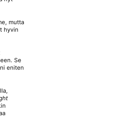
mme, mutta
t hyvin
t
seen. Se
ani eniten
la,
ight
kin
aa