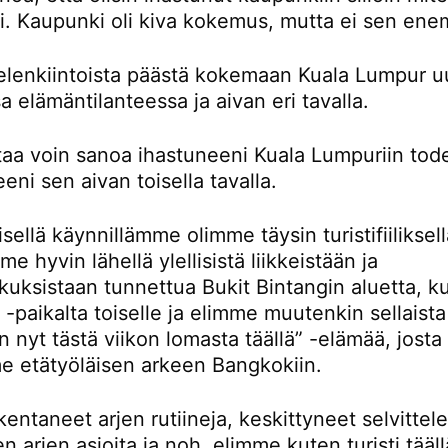
ti. Kaupunki oli kiva kokemus, mutta ei sen en
ielenkiintoista päästä kokemaan Kuala Lumpur u
sa elämäntilanteessa ja aivan eri tavalla.
rtaa voin sanoa ihastuneeni Kuala Lumpuriin tod
eni sen aivan toisella tavalla.
ellä käynnillämme olimme täysin turistifiiliksellä
e hyvin lähellä ylellisistä liikkeistään ja
kuksistaan tunnettua Bukit Bintangin aluetta, k
-paikalta toiselle ja elimme muutenkin sellaista
n nyt tästä viikon lomasta täällä” -elämää, josta
e etätyöläisen arkeen Bangkokiin.
entaneet arjen rutiineja, keskittyneet selvitte
en arjen asioita ja noh, elimme kuten turisti tääll