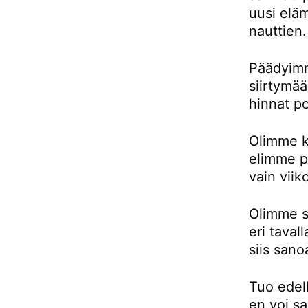
uusi eläm
nauttien.
Päädyimm
siirtymä
hinnat p
Olimme k
elimme pu
vain viik
Olimme si
eri taval
siis sano
Tuo edell
en voi sa