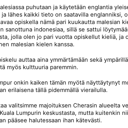
lesiassa puhutaan ja käytetään englantia yleis
a ja lähes kaikki tieto on saatavilla englanniksi,
avaa opiskella nämä pari kuukautta malesian kie
 sanottuna indonesiaa, sillä se sattui löytymä
ta, jolla olen jo pari vuotta opiskellut kieliä, ja
nen malesian kielen kanssa.
piskelu auttaa aina ymmärtämään sekä ympärillä
ttä myös kulttuuria paremmin.
mpur onkin kaiken tämän myötä näyttäytynyt m
an erilaisena tällä pidemmällä vierailulla.
taa valitsimme majoituksen Cherasin alueelta ve
Kuala Lumpurin keskustasta, mutta kuitenkin nii
an pääsee halutessaan ihan kätevästi.