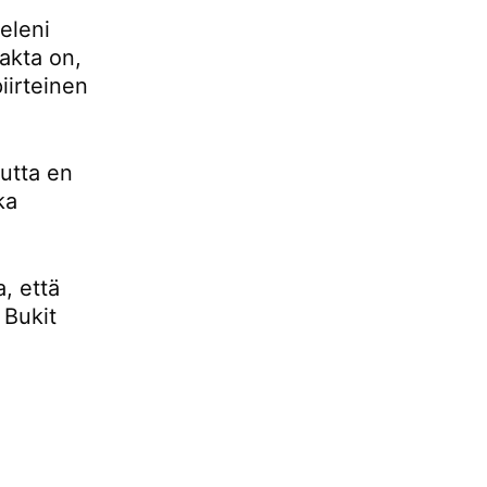
eleni
fakta on,
iirteinen
mutta en
ka
, että
 Bukit