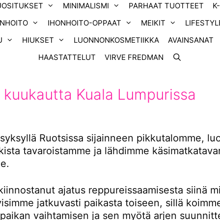
UOSITUKSET
MINIMALISMI
PARHAAT TUOTTEET
K
ONHOITO
IHONHOITO-OPPAAT
MEIKIT
LIFESTYL
U
HIUKSET
LUONNONKOSMETIIKKA
AVAINSANAT
HAASTATTELUT
VIRVE FREDMAN
 kuukautta Kuala Lumpurissa
yksyllä Ruotsissa sijainneen pikkutalomme, l
ikista tavaroistamme ja lähdimme käsimatkatavar
e.
kiinnostanut ajatus reppureissaamisesta siinä m
tyisimme jatkuvasti paikasta toiseen, sillä koimm
 paikan vaihtamisen ja sen myötä arjen suunnitt