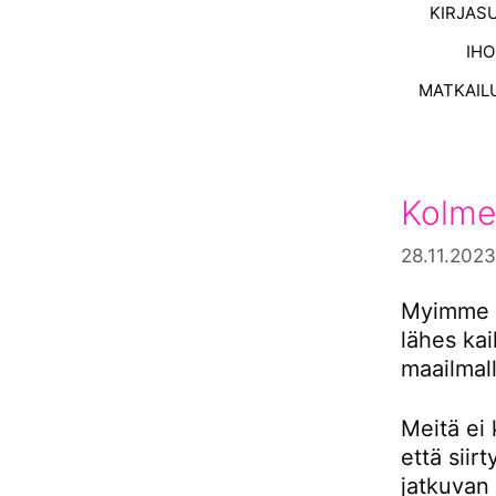
KIRJAS
IH
MATKAIL
Kolme
28.11.2023
Myimme s
lähes ka
maailmall
Meitä ei 
että siir
jatkuvan