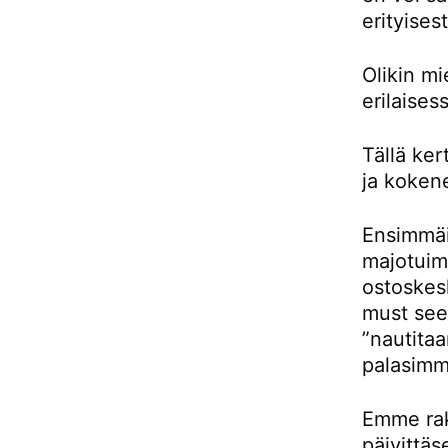
erityises
Olikin m
erilaises
Tällä ke
ja kokene
Ensimmäis
majotuimm
ostoskes
must see 
”nautitaa
palasimm
Emme rak
päivittäs