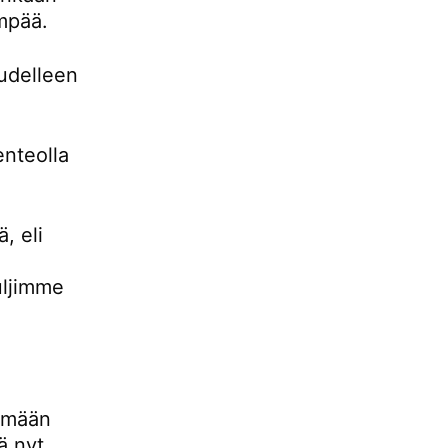
empää.
udelleen
enteolla
, eli
uljimme
lemään
ä nyt