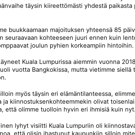
änvaihe täysin kiireettömästi yhdestä paikasta 
e buukkaamaan majoituksen yhteensä 85 päivä
än seuraavaan kohteeseen juuri ennen kuin lent
omppaavat joulun pyhien korkeampiin hintoihin.
äyneet Kuala Lumpurissa aiemmin vuonna 2018
oli vuotta Bangkokissa, mutta vietimme siellä t
on.
lloin myös täysin eri elämäntilanteessa, elimme
la ja kiinnostuksenkohteemmekin olivat toisenlai
a, että olimme tuolloin hyvin eri ihmisiä kuin nyt
inen lyhyt visiitti Kuala Lumpuriin oli kiinnostav
noa, että olisin ihastunut kaupunkiin silloin mi