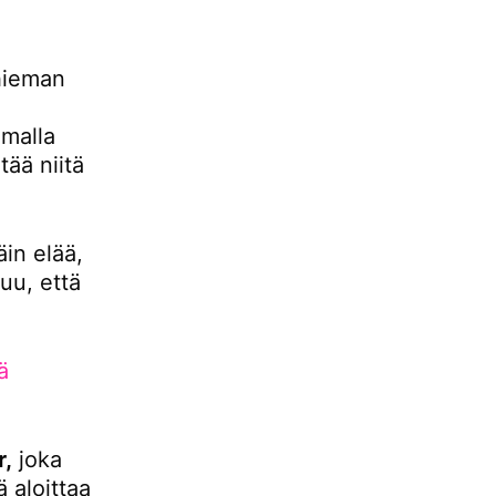
hieman
malla
ää niitä
äin elää,
uu, että
ä
r,
joka
 aloittaa