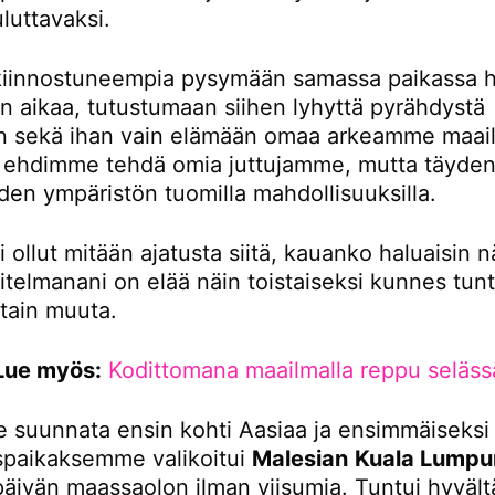
luttavaksi.
iinnostuneempia pysymään samassa paikassa 
 aikaa, tutustumaan siihen lyhyttä pyrähdystä
 sekä ihan vain elämään omaa arkeamme maail
tä ehdimme tehdä omia juttujamme, mutta täydent
den ympäristön tuomilla mahdollisuuksilla.
i ollut mitään ajatusta siitä, kauanko haluaisin n
itelmanani on elää näin toistaiseksi kunnes tunt
otain muuta.
Lue myös:
Kodittomana maailmalla reppu seläss
 suunnata ensin kohti Aasiaa ja ensimmäiseksi
paikaksemme valikoitui
Malesian
Kuala Lumpu
 päivän maassaolon ilman viisumia. Tuntui hyvältä