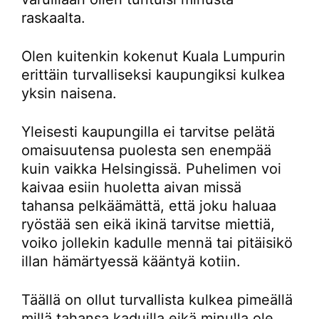
raskaalta.
Olen kuitenkin kokenut Kuala Lumpurin
erittäin turvalliseksi kaupungiksi kulkea
yksin naisena.
Yleisesti kaupungilla ei tarvitse pelätä
omaisuutensa puolesta sen enempää
kuin vaikka Helsingissä. Puhelimen voi
kaivaa esiin huoletta aivan missä
tahansa pelkäämättä, että joku haluaa
ryöstää sen eikä ikinä tarvitse miettiä,
voiko jollekin kadulle mennä tai pitäisikö
illan hämärtyessä kääntyä kotiin.
Täällä on ollut turvallista kulkea pimeällä
millä tahansa kaduilla eikä minulla ole