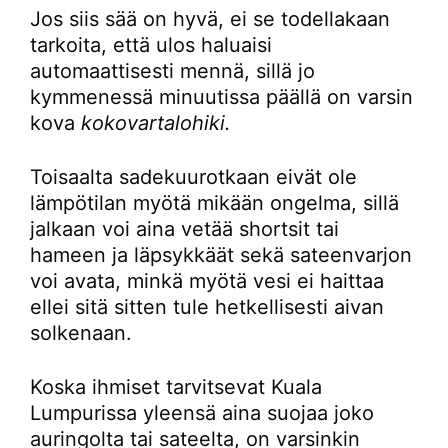
Jos siis sää on hyvä, ei se todellakaan
tarkoita, että ulos haluaisi
automaattisesti mennä, sillä jo
kymmenessä minuutissa päällä on varsin
kova
kokovartalohiki.
Toisaalta sadekuurotkaan eivät ole
lämpötilan myötä mikään ongelma, sillä
jalkaan voi aina vetää shortsit tai
hameen ja läpsykkäät sekä sateenvarjon
voi avata, minkä myötä vesi ei haittaa
ellei sitä sitten tule hetkellisesti aivan
solkenaan.
Koska ihmiset tarvitsevat Kuala
Lumpurissa yleensä aina suojaa joko
auringolta tai sateelta, on varsinkin