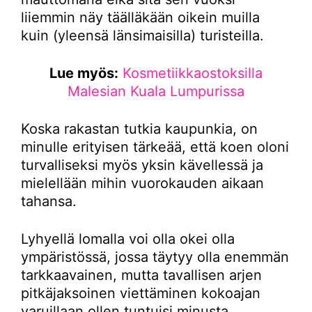
liiemmin näy täälläkään oikein muilla
kuin (yleensä länsimaisilla) turisteilla.
Lue myös:
Kosmetiikkaostoksilla
Malesian Kuala Lumpurissa
Koska rakastan tutkia kaupunkia, on
minulle erityisen tärkeää, että koen oloni
turvalliseksi myös yksin kävellessä ja
mielellään mihin vuorokauden aikaan
tahansa.
Lyhyellä lomalla voi olla okei olla
ympäristössä, jossa täytyy olla enemmän
tarkkaavainen, mutta tavallisen arjen
pitkäjaksoinen viettäminen kokoajan
varuillaan ollen tuntuisi minusta