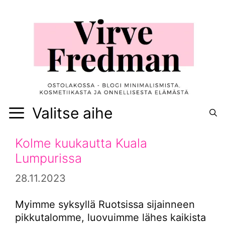
Siirry
sisältöön
Valitse aihe
Kolme kuukautta Kuala
Lumpurissa
28.11.2023
Myimme syksyllä Ruotsissa sijainneen
pikkutalomme, luovuimme lähes kaikista