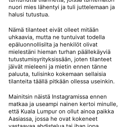
nuori mies lähentyi ja tuli juttelemaan ja
halusi tutustua.
Nämä tilanteet eivät olleet mitään
uhkaavia, mutta ne tuntuivat todella
epäluonnollisilta ja henkilöt olivat
mielestäni hieman turhan päällekäyviä
tutustumisyrityksissään, joten tilanteet
jäivät mieleeni ja mietin ennen tänne
paluuta, tulisinko kokemaan sellaisia
tilanteita täällä pitkään ollessa useinkin.
Mainitsin näistä Instagramissa ennen
matkaa ja useampi nainen kertoi minulle,
että Kuala Lumpur on ollut ainoa paikka
Aasiassa, jossa he ovat kokeneet
vastaavaa ahdistelua tai ihan jopa