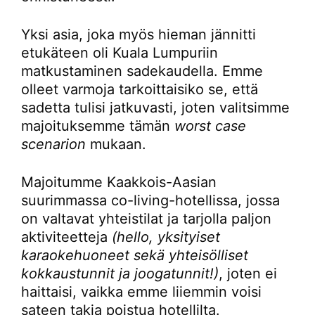
Yksi asia, joka myös hieman jännitti
etukäteen oli Kuala Lumpuriin
matkustaminen sadekaudella. Emme
olleet varmoja tarkoittaisiko se, että
sadetta tulisi jatkuvasti, joten valitsimme
majoituksemme tämän
worst case
scenarion
mukaan.
Majoitumme Kaakkois-Aasian
suurimmassa co-living-hotellissa, jossa
on valtavat yhteistilat ja tarjolla paljon
aktiviteetteja
(hello, yksityiset
karaokehuoneet sekä yhteisölliset
kokkaustunnit ja joogatunnit!)
, joten ei
haittaisi, vaikka emme liiemmin voisi
sateen takia poistua hotellilta.