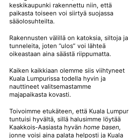
keskikaupunki rakennettu niin, että
paikasta toiseen voi siirtyä suojassa
sääolosuhteilta.
Rakennusten välillä on katoksia, siltoja ja
tunneleita, joten ”ulos” voi lähteä
oikeastaan aina säästä riippumatta.
Kaiken kaikkiaan olemme siis viihtyneet
Kuala Lumpurissa todella hyvin ja
nauttineet valitsemastamme
majapaikasta kovasti.
Toivoimme etukäteen, että Kuala Lumpur
tuntuisi hyvältä, sillä halusimme löytää
Kaakkois-Aasiasta hyvän
home basen,
jonne voisi aina palata helposti ja Kuala