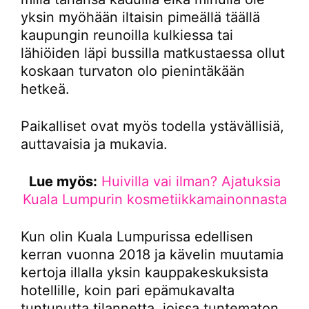
yksin myöhään iltaisin pimeällä täällä
kaupungin reunoilla kulkiessa tai
lähiöiden läpi bussilla matkustaessa ollut
koskaan turvaton olo pienintäkään
hetkeä.
Paikalliset ovat myös todella ystävällisiä,
auttavaisia ja mukavia.
Lue myös:
Huivilla vai ilman? Ajatuksia
Kuala Lumpurin kosmetiikkamainonnasta
Kun olin Kuala Lumpurissa edellisen
kerran vuonna 2018 ja kävelin muutamia
kertoja illalla yksin kauppakeskuksista
hotellille, koin pari epämukavalta
tuntunutta tilannetta, joissa tuntematon