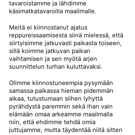
tavaroistamme ja lähdimme
käsimatkatavaroilla maailmalle.
Meitä ei kiinnostanut ajatus
reppureissaamisesta siinä mielessä, että
siirtyisimme jatkuvasti paikasta toiseen,
sillä koimme jatkuvan paikan
vaihtamisen ja sen myötä arjen
suunnittelun turhan kuluttavaksi.
Olimme kiinnostuneempia pysymään
samassa paikassa hieman pidemmän
aikaa, tutustumaan siihen lyhyttä
pyrähdystä paremmin sekä ihan vain
elämään omaa arkeamme maailmalla
niin, että ehdimme tehdä omia
juttujamme, mutta täydentää niitä sitten