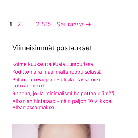
Sivu
Sivu
Sivu
1
2
…
2 515
Seuraava
→
Viimeisimmät postaukset
Kolme kuukautta Kuala Lumpurissa
Kodittomana maailmalla reppu selässä
Paluu Torreviejaan – olisiko tässä uusi
kotikaupunki?
9 tapaa, joilla minimalismi helpottaa elämää
Albanian hintataso – näin paljon 10 viikkoa
Albaniassa maksoi