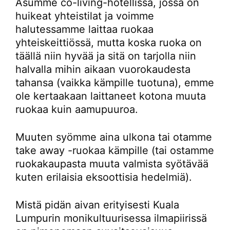
Asumme co-living-hotellissa, jossa on
huikeat yhteistilat ja voimme
halutessamme laittaa ruokaa
yhteiskeittiössä, mutta koska ruoka on
täällä niin hyvää ja sitä on tarjolla niin
halvalla mihin aikaan vuorokaudesta
tahansa (vaikka kämpille tuotuna), emme
ole kertaakaan laittaneet kotona muuta
ruokaa kuin aamupuuroa.
Muuten syömme aina ulkona tai otamme
take away -ruokaa kämpille (tai ostamme
ruokakaupasta muuta valmista syötävää
kuten erilaisia eksoottisia hedelmiä).
Mistä pidän aivan erityisesti Kuala
Lumpurin monikultuurisessa ilmapiirissä