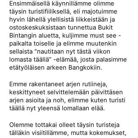
Ensimmäisellä käynnillämme olimme
täysin turistifiiliksellä, eli majotuimme
hyvin lähellä ylellisistä liikkeistään ja
ostoskeskuksistaan tunnettua Bukit
Bintangin aluetta, kuljimme must see -
paikalta toiselle ja elimme muutenkin
sellaista ”nautitaan nyt tästä viikon
lomasta täällä” -elämää, josta palasimme
etätyöläisen arkeen Bangkokiin.
Emme rakentaneet arjen rutiineja,
keskittyneet selvittelemään päivittäsen
arjen asioita ja noh, elimme kuten turisti
täällä nyt yleensä lomallaan elää.
Olemme tottakai olleet täysin turisteja
tälläkin visiitillämme, mutta kokemukset,