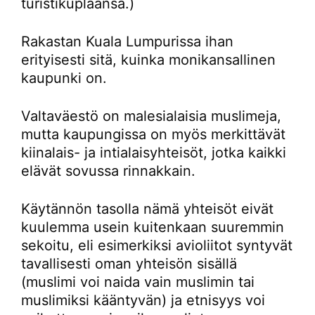
turistikuplaansa.)
Rakastan Kuala Lumpurissa ihan
erityisesti sitä, kuinka monikansallinen
kaupunki on.
Valtaväestö on malesialaisia muslimeja,
mutta kaupungissa on myös merkittävät
kiinalais- ja intialaisyhteisöt, jotka kaikki
elävät sovussa rinnakkain.
Käytännön tasolla nämä yhteisöt eivät
kuulemma usein kuitenkaan suuremmin
sekoitu, eli esimerkiksi avioliitot syntyvät
tavallisesti oman yhteisön sisällä
(muslimi voi naida vain muslimin tai
muslimiksi kääntyvän) ja etnisyys voi