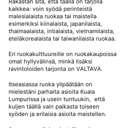
Rakastan sitä, että täällä on tarjolla
kaikkea: voin syödä perinteistä
malesialaista ruokaa tai maistella
esimerkiksi kiinalaista, japanilaista,
thaimaalaista, intialaista, vietnamilaista,
eteläkorealaista tai taiwanilaista ruokaa.
Eri ruokakulttuureille on ruokakaupoissa
omat hyllyvälinsä, minkä lisäksi
ravintoloiden tarjonta on VALTAVA.
Itseasiassa ruoka ylipäätään on
mielestäni parhaita asioita Kuala
Lumpurissa ja usein tuntuukin, että
kuljen täällä vain paikasta toiseen
syöden ja erilaisia asioita maistellen.