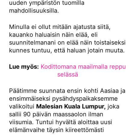
uuden ympäristön tuomilla
mahdollisuuksilla.
Minulla ei ollut mitään ajatusta siitä,
kauanko haluaisin näin elää, eli
suunnitelmanani on elää näin toistaiseksi
kunnes tuntuu, että haluan jotain muuta.
Lue myös:
Kodittomana maailmalla reppu
selässä
Päätimme suunnata ensin kohti Aasiaa ja
ensimmäiseksi pysähdyspaikaksemme
valikoitui
Malesian
Kuala Lumpur,
joka
sallii 90 päivän maassaolon ilman
viisumia. Tuntui hyvältä aloittaa uusi
elämänvaihe täysin kiireettömästi