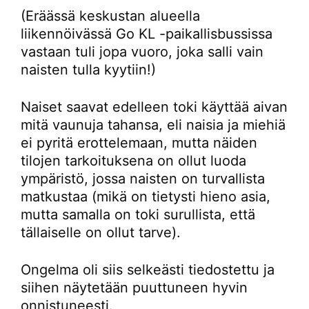
(Eräässä keskustan alueella
liikennöivässä Go KL -paikallisbussissa
vastaan tuli jopa vuoro, joka salli vain
naisten tulla kyytiin!)
Naiset saavat edelleen toki käyttää aivan
mitä vaunuja tahansa, eli naisia ja miehiä
ei pyritä erottelemaan, mutta näiden
tilojen tarkoituksena on ollut luoda
ympäristö, jossa naisten on turvallista
matkustaa (mikä on tietysti hieno asia,
mutta samalla on toki surullista, että
tällaiselle on ollut tarve).
Ongelma oli siis selkeästi tiedostettu ja
siihen näytetään puuttuneen hyvin
onnistuneesti.