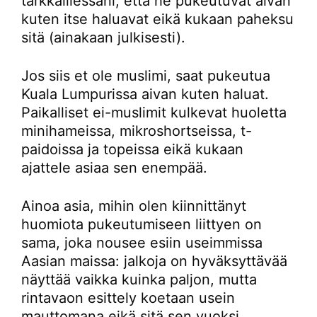
tarkkaillessani, että he pukeutuvat aivan
kuten itse haluavat eikä kukaan paheksu
sitä (ainakaan julkisesti).
Jos siis et ole muslimi, saat pukeutua
Kuala Lumpurissa aivan kuten haluat.
Paikalliset ei-muslimit kulkevat huoletta
minihameissa, mikroshortseissa, t-
paidoissa ja topeissa eikä kukaan
ajattele asiaa sen enempää.
Ainoa asia, mihin olen kiinnittänyt
huomiota pukeutumiseen liittyen on
sama, joka nousee esiin useimmissa
Aasian maissa: jalkoja on hyväksyttävää
näyttää vaikka kuinka paljon, mutta
rintavaon esittely koetaan usein
mauttomana eikä sitä sen vuoksi