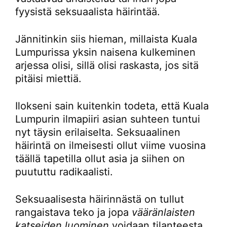
fyysistä seksuaalista häirintää.
Jännitinkin siis hieman, millaista Kuala
Lumpurissa yksin naisena kulkeminen
arjessa olisi, sillä olisi raskasta, jos sitä
pitäisi miettiä.
Ilokseni sain kuitenkin todeta, että Kuala
Lumpurin ilmapiiri asian suhteen tuntui
nyt täysin erilaiselta. Seksuaalinen
häirintä on ilmeisesti ollut viime vuosina
täällä tapetilla ollut asia ja siihen on
puututtu radikaalisti.
Seksuaalisesta häirinnästä on tullut
rangaistava teko ja jopa
vääränlaisten
katseiden luominen
voidaan tilanteesta