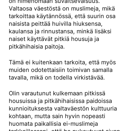
on nimenomaan suvaitsevaisuus.
Valtaosa väestöstä on muslimeja, mikä
tarkoittaa käytännössä, että suurin osa
naisista peittää huivilla hiuksensa,
kaulansa ja rinnustansa, minkä lisäksi
naiset käyttävät pitkiä housuja ja
pitkähihaisia paitoja.
Tämä ei kuitenkaan tarkoita, että myös
muiden odotettaisiin toimivan samalla
tavalla, mikä on todella virkistävää.
Olin varautunut kulkemaan pitkissä
housuissa ja pitkähihaisissa paidoissa
kunnioituksesta valtaväestön kulttuuria
kohtaan, mutta sain hyvin nopeasti
huomata paikallisia ei-muslimeja