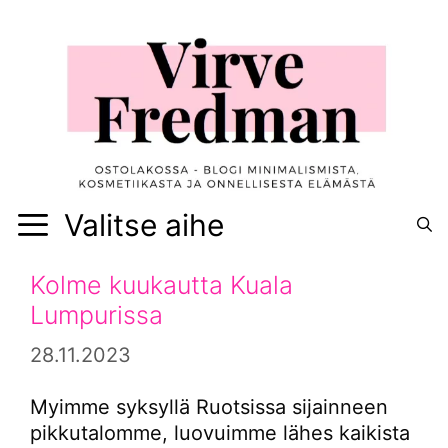
Siirry
sisältöön
Valitse aihe
Kolme kuukautta Kuala
Lumpurissa
28.11.2023
Myimme syksyllä Ruotsissa sijainneen
pikkutalomme, luovuimme lähes kaikista