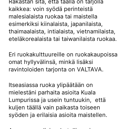
Rakastan sitä, että täällä on tarjolla
kaikkea: voin syödä perinteistä
malesialaista ruokaa tai maistella
esimerkiksi kiinalaista, japanilaista,
thaimaalaista, intialaista, vietnamilaista,
eteläkorealaista tai taiwanilaista ruokaa.
Eri ruokakulttuureille on ruokakaupoissa
omat hyllyvälinsä, minkä lisäksi
ravintoloiden tarjonta on VALTAVA.
Itseasiassa ruoka ylipäätään on
mielestäni parhaita asioita Kuala
Lumpurissa ja usein tuntuukin, että
kuljen täällä vain paikasta toiseen
syöden ja erilaisia asioita maistellen.