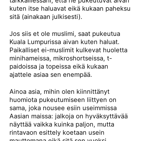
tarkkaillessani, että he pukeutuvat aivan
kuten itse haluavat eikä kukaan paheksu
sitä (ainakaan julkisesti).
Jos siis et ole muslimi, saat pukeutua
Kuala Lumpurissa aivan kuten haluat.
Paikalliset ei-muslimit kulkevat huoletta
minihameissa, mikroshortseissa, t-
paidoissa ja topeissa eikä kukaan
ajattele asiaa sen enempää.
Ainoa asia, mihin olen kiinnittänyt
huomiota pukeutumiseen liittyen on
sama, joka nousee esiin useimmissa
Aasian maissa: jalkoja on hyväksyttävää
näyttää vaikka kuinka paljon, mutta
rintavaon esittely koetaan usein
mauttomana eikä sitä sen vuoksi