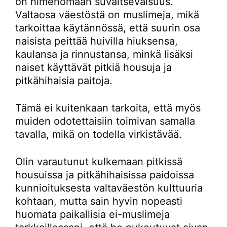
on nimenomaan suvaitsevaisuus.
Valtaosa väestöstä on muslimeja, mikä
tarkoittaa käytännössä, että suurin osa
naisista peittää huivilla hiuksensa,
kaulansa ja rinnustansa, minkä lisäksi
naiset käyttävät pitkiä housuja ja
pitkähihaisia paitoja.
Tämä ei kuitenkaan tarkoita, että myös
muiden odotettaisiin toimivan samalla
tavalla, mikä on todella virkistävää.
Olin varautunut kulkemaan pitkissä
housuissa ja pitkähihaisissa paidoissa
kunnioituksesta valtaväestön kulttuuria
kohtaan, mutta sain hyvin nopeasti
huomata paikallisia ei-muslimeja