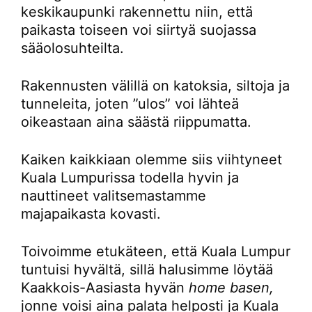
keskikaupunki rakennettu niin, että
paikasta toiseen voi siirtyä suojassa
sääolosuhteilta.
Rakennusten välillä on katoksia, siltoja ja
tunneleita, joten ”ulos” voi lähteä
oikeastaan aina säästä riippumatta.
Kaiken kaikkiaan olemme siis viihtyneet
Kuala Lumpurissa todella hyvin ja
nauttineet valitsemastamme
majapaikasta kovasti.
Toivoimme etukäteen, että Kuala Lumpur
tuntuisi hyvältä, sillä halusimme löytää
Kaakkois-Aasiasta hyvän
home basen,
jonne voisi aina palata helposti ja Kuala