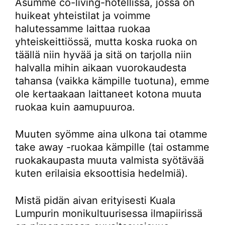
Asumme co-living-hotellissa, jossa on
huikeat yhteistilat ja voimme
halutessamme laittaa ruokaa
yhteiskeittiössä, mutta koska ruoka on
täällä niin hyvää ja sitä on tarjolla niin
halvalla mihin aikaan vuorokaudesta
tahansa (vaikka kämpille tuotuna), emme
ole kertaakaan laittaneet kotona muuta
ruokaa kuin aamupuuroa.
Muuten syömme aina ulkona tai otamme
take away -ruokaa kämpille (tai ostamme
ruokakaupasta muuta valmista syötävää
kuten erilaisia eksoottisia hedelmiä).
Mistä pidän aivan erityisesti Kuala
Lumpurin monikultuurisessa ilmapiirissä