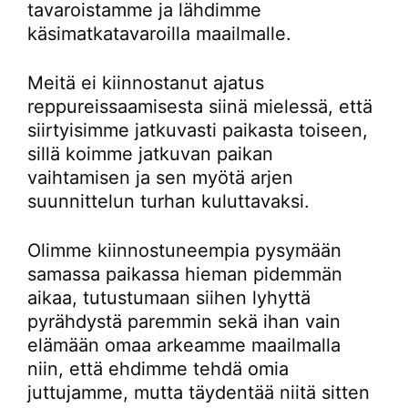
tavaroistamme ja lähdimme
käsimatkatavaroilla maailmalle.
Meitä ei kiinnostanut ajatus
reppureissaamisesta siinä mielessä, että
siirtyisimme jatkuvasti paikasta toiseen,
sillä koimme jatkuvan paikan
vaihtamisen ja sen myötä arjen
suunnittelun turhan kuluttavaksi.
Olimme kiinnostuneempia pysymään
samassa paikassa hieman pidemmän
aikaa, tutustumaan siihen lyhyttä
pyrähdystä paremmin sekä ihan vain
elämään omaa arkeamme maailmalla
niin, että ehdimme tehdä omia
juttujamme, mutta täydentää niitä sitten