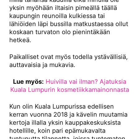
yksin myöhään iltaisin pimeällä täällä
kaupungin reunoilla kulkiessa tai
lähiöiden läpi bussilla matkustaessa ollut
koskaan turvaton olo pienintäkään
hetkeä.
Paikalliset ovat myös todella ystävällisiä,
auttavaisia ja mukavia.
Lue myös:
Huivilla vai ilman? Ajatuksia
Kuala Lumpurin kosmetiikkamainonnasta
Kun olin Kuala Lumpurissa edellisen
kerran vuonna 2018 ja kävelin muutamia
kertoja illalla yksin kauppakeskuksista
hotellille, koin pari epämukavalta
tuntunutta tilannetta, joissa tuntematon