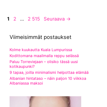
Sivu
Sivu
Sivu
1
2
…
2 515
Seuraava
→
Viimeisimmät postaukset
Kolme kuukautta Kuala Lumpurissa
Kodittomana maailmalla reppu selässä
Paluu Torreviejaan – olisiko tässä uusi
kotikaupunki?
9 tapaa, joilla minimalismi helpottaa elämää
Albanian hintataso – näin paljon 10 viikkoa
Albaniassa maksoi