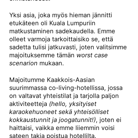
Yksi asia, joka myös hieman jännitti
etukäteen oli Kuala Lumpuriin
matkustaminen sadekaudella. Emme
olleet varmoja tarkoittaisiko se, että
sadetta tulisi jatkuvasti, joten valitsimme
majoituksemme tämän
worst case
scenarion
mukaan.
Majoitumme Kaakkois-Aasian
suurimmassa co-living-hotellissa, jossa
on valtavat yhteistilat ja tarjolla paljon
aktiviteetteja
(hello, yksityiset
karaokehuoneet sekä yhteisölliset
kokkaustunnit ja joogatunnit!)
, joten ei
haittaisi, vaikka emme liiemmin voisi
sateen takia poistua hotellilta.