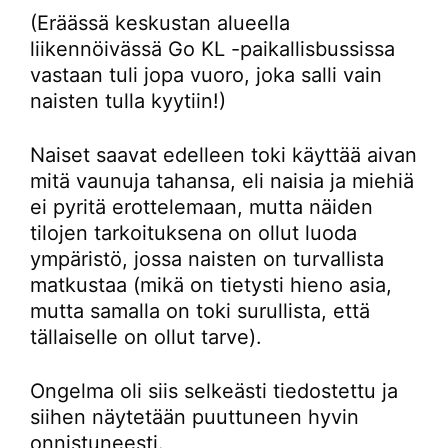
(Eräässä keskustan alueella
liikennöivässä Go KL -paikallisbussissa
vastaan tuli jopa vuoro, joka salli vain
naisten tulla kyytiin!)
Naiset saavat edelleen toki käyttää aivan
mitä vaunuja tahansa, eli naisia ja miehiä
ei pyritä erottelemaan, mutta näiden
tilojen tarkoituksena on ollut luoda
ympäristö, jossa naisten on turvallista
matkustaa (mikä on tietysti hieno asia,
mutta samalla on toki surullista, että
tällaiselle on ollut tarve).
Ongelma oli siis selkeästi tiedostettu ja
siihen näytetään puuttuneen hyvin
onnistuneesti.