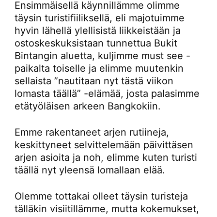
Ensimmäisellä käynnillämme olimme
täysin turistifiiliksellä, eli majotuimme
hyvin lähellä ylellisistä liikkeistään ja
ostoskeskuksistaan tunnettua Bukit
Bintangin aluetta, kuljimme must see -
paikalta toiselle ja elimme muutenkin
sellaista ”nautitaan nyt tästä viikon
lomasta täällä” -elämää, josta palasimme
etätyöläisen arkeen Bangkokiin.
Emme rakentaneet arjen rutiineja,
keskittyneet selvittelemään päivittäsen
arjen asioita ja noh, elimme kuten turisti
täällä nyt yleensä lomallaan elää.
Olemme tottakai olleet täysin turisteja
tälläkin visiitillämme, mutta kokemukset,