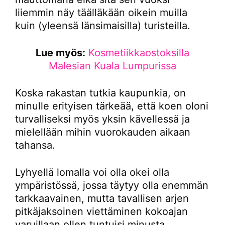
liiemmin näy täälläkään oikein muilla
kuin (yleensä länsimaisilla) turisteilla.
Lue myös:
Kosmetiikkaostoksilla
Malesian Kuala Lumpurissa
Koska rakastan tutkia kaupunkia, on
minulle erityisen tärkeää, että koen oloni
turvalliseksi myös yksin kävellessä ja
mielellään mihin vuorokauden aikaan
tahansa.
Lyhyellä lomalla voi olla okei olla
ympäristössä, jossa täytyy olla enemmän
tarkkaavainen, mutta tavallisen arjen
pitkäjaksoinen viettäminen kokoajan
varuillaan ollen tuntuisi minusta