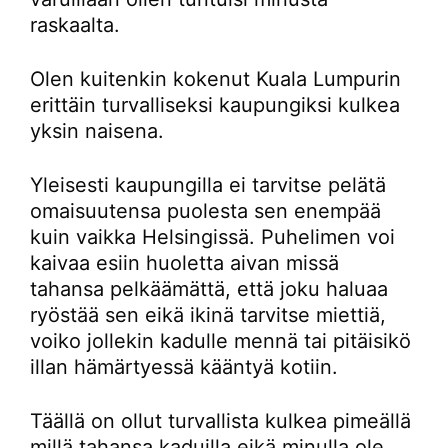
raskaalta.
Olen kuitenkin kokenut Kuala Lumpurin
erittäin turvalliseksi kaupungiksi kulkea
yksin naisena.
Yleisesti kaupungilla ei tarvitse pelätä
omaisuutensa puolesta sen enempää
kuin vaikka Helsingissä. Puhelimen voi
kaivaa esiin huoletta aivan missä
tahansa pelkäämättä, että joku haluaa
ryöstää sen eikä ikinä tarvitse miettiä,
voiko jollekin kadulle mennä tai pitäisikö
illan hämärtyessä kääntyä kotiin.
Täällä on ollut turvallista kulkea pimeällä
millä tahansa kaduilla eikä minulla ole