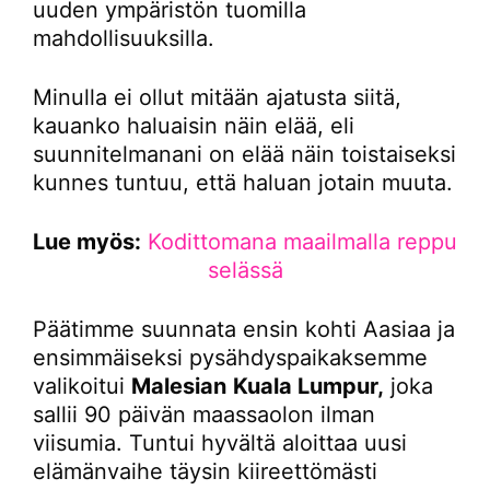
uuden ympäristön tuomilla
mahdollisuuksilla.
Minulla ei ollut mitään ajatusta siitä,
kauanko haluaisin näin elää, eli
suunnitelmanani on elää näin toistaiseksi
kunnes tuntuu, että haluan jotain muuta.
Lue myös:
Kodittomana maailmalla reppu
selässä
Päätimme suunnata ensin kohti Aasiaa ja
ensimmäiseksi pysähdyspaikaksemme
valikoitui
Malesian
Kuala Lumpur,
joka
sallii 90 päivän maassaolon ilman
viisumia. Tuntui hyvältä aloittaa uusi
elämänvaihe täysin kiireettömästi