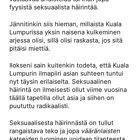
fyysistä seksuaalista häirintää.
Jännitinkin siis hieman, millaista Kuala
Lumpurissa yksin naisena kulkeminen
arjessa olisi, sillä olisi raskasta, jos sitä
pitäisi miettiä.
Ilokseni sain kuitenkin todeta, että Kuala
Lumpurin ilmapiiri asian suhteen tuntui
nyt täysin erilaiselta. Seksuaalinen
häirintä on ilmeisesti ollut viime vuosina
täällä tapetilla ollut asia ja siihen on
puututtu radikaalisti.
Seksuaalisesta häirinnästä on tullut
rangaistava teko ja jopa
vääränlaisten
katseiden luominen
voidaan tilanteesta