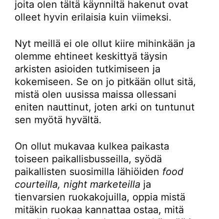
joita olen tältä käynniltä hakenut ovat
olleet hyvin erilaisia kuin viimeksi.
Nyt meillä ei ole ollut kiire mihinkään ja
olemme ehtineet keskittyä täysin
arkisten asioiden tutkimiseen ja
kokemiseen. Se on jo pitkään ollut sitä,
mistä olen uusissa maissa ollessani
eniten nauttinut, joten arki on tuntunut
sen myötä hyvältä.
On ollut mukavaa kulkea paikasta
toiseen paikallisbusseilla, syödä
paikallisten suosimilla lähiöiden
food
courteilla, night marketeilla
ja
tienvarsien ruokakojuilla, oppia mistä
mitäkin ruokaa kannattaa ostaa, mitä