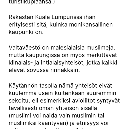
turistikuplaansa.)
Rakastan Kuala Lumpurissa ihan
erityisesti sitä, kuinka monikansallinen
kaupunki on.
Valtaväestö on malesialaisia muslimeja,
mutta kaupungissa on myös merkittävät
kiinalais- ja intialaisyhteisöt, jotka kaikki
elävät sovussa rinnakkain.
Käytännön tasolla nämä yhteisöt eivät
kuulemma usein kuitenkaan suuremmin
sekoitu, eli esimerkiksi avioliitot syntyvät
tavallisesti oman yhteisön sisällä
(muslimi voi naida vain muslimin tai
muslimiksi kääntyvän) ja etnisyys voi