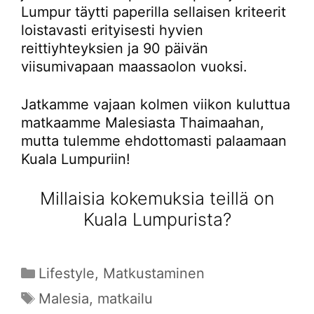
Lumpur täytti paperilla sellaisen kriteerit
loistavasti erityisesti hyvien
reittiyhteyksien ja 90 päivän
viisumivapaan maassaolon vuoksi.
Jatkamme vajaan kolmen viikon kuluttua
matkaamme Malesiasta Thaimaahan,
mutta tulemme ehdottomasti palaamaan
Kuala Lumpuriin!
Millaisia kokemuksia teillä on
Kuala Lumpurista?
Kategoriat
Lifestyle
,
Matkustaminen
Avainsanat
Malesia
,
matkailu