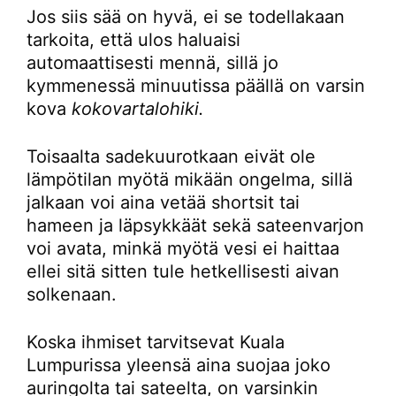
Jos siis sää on hyvä, ei se todellakaan
tarkoita, että ulos haluaisi
automaattisesti mennä, sillä jo
kymmenessä minuutissa päällä on varsin
kova
kokovartalohiki.
Toisaalta sadekuurotkaan eivät ole
lämpötilan myötä mikään ongelma, sillä
jalkaan voi aina vetää shortsit tai
hameen ja läpsykkäät sekä sateenvarjon
voi avata, minkä myötä vesi ei haittaa
ellei sitä sitten tule hetkellisesti aivan
solkenaan.
Koska ihmiset tarvitsevat Kuala
Lumpurissa yleensä aina suojaa joko
auringolta tai sateelta, on varsinkin