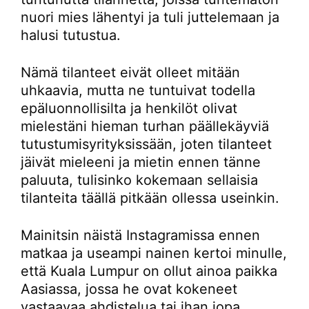
nuori mies lähentyi ja tuli juttelemaan ja
halusi tutustua.
Nämä tilanteet eivät olleet mitään
uhkaavia, mutta ne tuntuivat todella
epäluonnollisilta ja henkilöt olivat
mielestäni hieman turhan päällekäyviä
tutustumisyrityksissään, joten tilanteet
jäivät mieleeni ja mietin ennen tänne
paluuta, tulisinko kokemaan sellaisia
tilanteita täällä pitkään ollessa useinkin.
Mainitsin näistä Instagramissa ennen
matkaa ja useampi nainen kertoi minulle,
että Kuala Lumpur on ollut ainoa paikka
Aasiassa, jossa he ovat kokeneet
vastaavaa ahdistelua tai ihan jopa