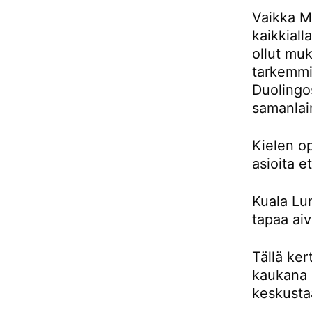
Vaikka Ma
kaikkiall
ollut muk
tarkemmin
Duolingos
samanlai
Kielen o
asioita e
Kuala Lu
tapaa aiv
Tällä ker
kaukana 
keskusta