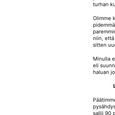
turhan ku
Olimme k
pidemmän
paremmin
niin, et
sitten uu
Minulla e
eli suunn
haluan j
Päätimme
pysähdys
sallii 90