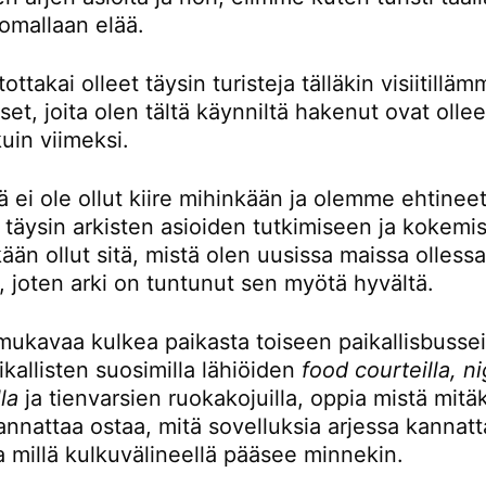
omallaan elää.
ttakai olleet täysin turisteja tälläkin visiitillä
t, joita olen tältä käynniltä hakenut ovat ollee
kuin viimeksi.
ä ei ole ollut kiire mihinkään ja olemme ehtinee
 täysin arkisten asioiden tutkimiseen ja kokemi
kään ollut sitä, mistä olen uusissa maissa olless
, joten arki on tuntunut sen myötä hyvältä.
mukavaa kulkea paikasta toiseen paikallisbusseil
kallisten suosimilla lähiöiden
food courteilla, n
la
ja tienvarsien ruokakojuilla, oppia mistä mitä
nnattaa ostaa, mitä sovelluksia arjessa kannatt
a millä kulkuvälineellä pääsee minnekin.