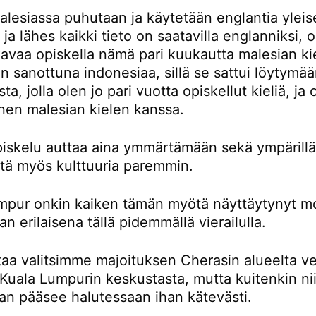
lesiassa puhutaan ja käytetään englantia yleis
a ja lähes kaikki tieto on saatavilla englanniksi,
avaa opiskella nämä pari kuukautta malesian kie
 sanottuna indonesiaa, sillä se sattui löytymä
ta, jolla olen jo pari vuotta opiskellut kieliä, ja
nen malesian kielen kanssa.
piskelu auttaa aina ymmärtämään sekä ympärillä
ttä myös kulttuuria paremmin.
mpur onkin kaiken tämän myötä näyttäytynyt m
an erilaisena tällä pidemmällä vierailulla.
taa valitsimme majoituksen Cherasin alueelta ve
Kuala Lumpurin keskustasta, mutta kuitenkin nii
an pääsee halutessaan ihan kätevästi.