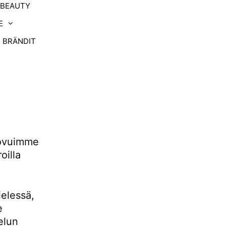
-BEAUTY
E
BRÄNDIT
uovuimme
oilla
ielessä,
e
elun