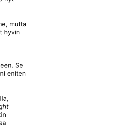
mme, mutta
t hyvin
t
seen. Se
ani eniten
la,
ight
kin
aa