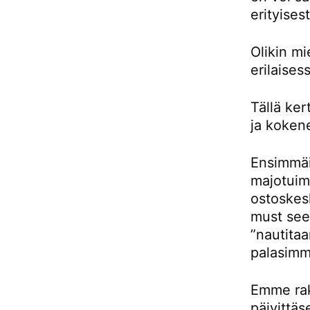
erityises
Olikin m
erilaises
Tällä ke
ja kokene
Ensimmäis
majotuimm
ostoskes
must see 
”nautitaa
palasimm
Emme rak
päivittäs