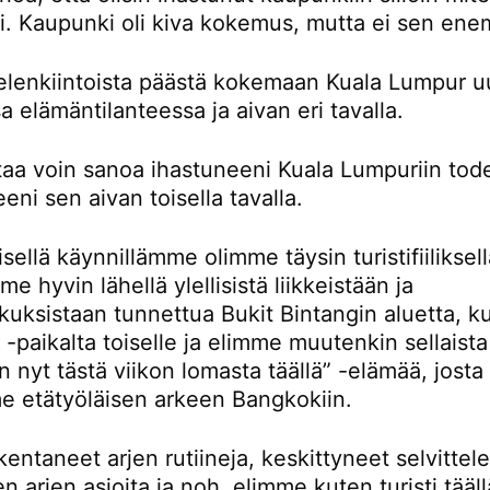
ti. Kaupunki oli kiva kokemus, mutta ei sen en
ielenkiintoista päästä kokemaan Kuala Lumpur u
sa elämäntilanteessa ja aivan eri tavalla.
rtaa voin sanoa ihastuneeni Kuala Lumpuriin tod
eni sen aivan toisella tavalla.
ellä käynnillämme olimme täysin turistifiiliksellä
e hyvin lähellä ylellisistä liikkeistään ja
kuksistaan tunnettua Bukit Bintangin aluetta, k
-paikalta toiselle ja elimme muutenkin sellaista
n nyt tästä viikon lomasta täällä” -elämää, josta
e etätyöläisen arkeen Bangkokiin.
entaneet arjen rutiineja, keskittyneet selvitte
en arjen asioita ja noh, elimme kuten turisti tääll