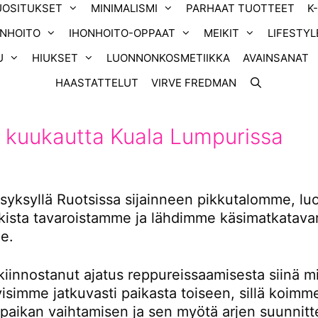
UOSITUKSET
MINIMALISMI
PARHAAT TUOTTEET
K
ONHOITO
IHONHOITO-OPPAAT
MEIKIT
LIFESTYL
U
HIUKSET
LUONNONKOSMETIIKKA
AVAINSANAT
HAASTATTELUT
VIRVE FREDMAN
 kuukautta Kuala Lumpurissa
yksyllä Ruotsissa sijainneen pikkutalomme, l
ikista tavaroistamme ja lähdimme käsimatkatavar
e.
kiinnostanut ajatus reppureissaamisesta siinä m
tyisimme jatkuvasti paikasta toiseen, sillä koimm
 paikan vaihtamisen ja sen myötä arjen suunnitt