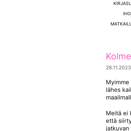
KIRJAS
IH
MATKAIL
Kolme
28.11.2023
Myimme s
lähes ka
maailmall
Meitä ei 
että siir
jatkuvan