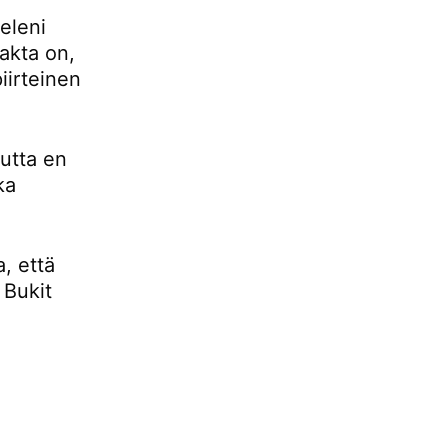
eleni
fakta on,
iirteinen
mutta en
ka
, että
 Bukit