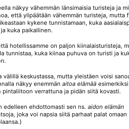
eella näkyy vähemmän länsimaisia turisteja ja mi
noa, että ylipäätään vähemmän turisteja, mutta 
oikeastaan kykene tunnistamaan, kuka aasialaisp
i ja kuka paikallinen.
ttä hotellissamme on paljon kiinalaisturisteja, 
la tunnistaa, kuka kiinaa puhuva on turisti ja ku
en.
 välillä keskustassa, mutta yleistäen voisi sanoa
unnalla näkyy enemmän
aitoa elämää
esimerkiksi
 pintaliitoon verrattuna ja pidän siitä kovasti.
en edelleen ehdottomasti sen ns.
aidon elämän
tsoja, joka voi napsia siitä parhaat palat omaan
plaansa.)