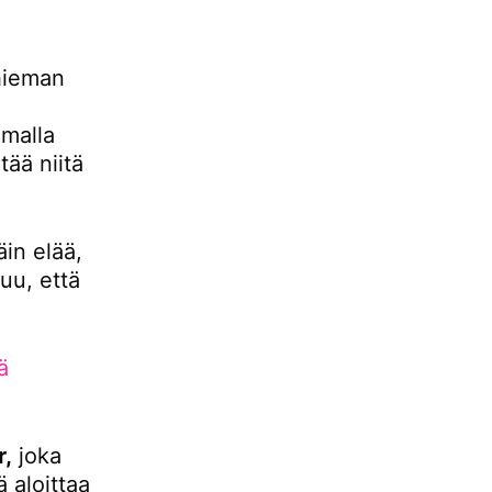
hieman
malla
ää niitä
äin elää,
uu, että
ä
r,
joka
 aloittaa