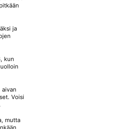
pitkään
ksi ja
ojen
, kun
uolloin
 aivan
set. Voisi
.
a, mutta
tenkään