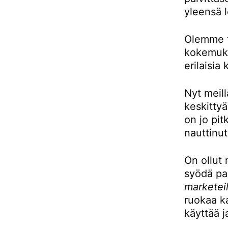
yleensä l
Olemme to
kokemukse
erilaisia 
Nyt meill
keskittyä
on jo pit
nauttinut
On ollut 
syödä pai
marketeil
ruokaa ka
käyttää j