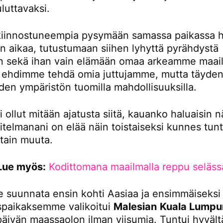
luttavaksi.
iinnostuneempia pysymään samassa paikassa 
 aikaa, tutustumaan siihen lyhyttä pyrähdystä
 sekä ihan vain elämään omaa arkeamme maail
tä ehdimme tehdä omia juttujamme, mutta täydent
den ympäristön tuomilla mahdollisuuksilla.
i ollut mitään ajatusta siitä, kauanko haluaisin n
itelmanani on elää näin toistaiseksi kunnes tunt
otain muuta.
Lue myös:
Kodittomana maailmalla reppu seläss
 suunnata ensin kohti Aasiaa ja ensimmäiseksi
paikaksemme valikoitui
Malesian
Kuala Lumpu
 päivän maassaolon ilman viisumia. Tuntui hyvältä