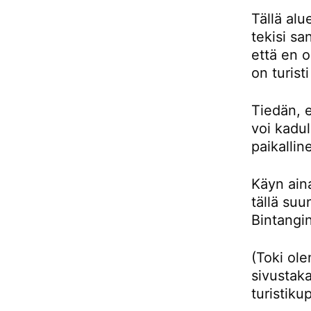
Tällä alu
tekisi sa
että en 
on turist
Tiedän, e
voi kadul
paikallin
Käyn aina
tällä su
Bintangin
(Toki ol
sivustaka
turistiku