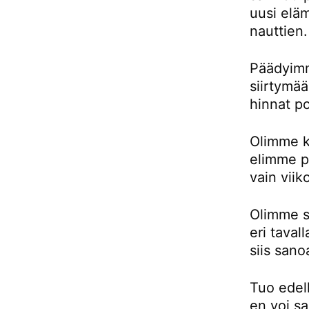
uusi eläm
nauttien.
Päädyimm
siirtymä
hinnat p
Olimme k
elimme pu
vain viik
Olimme si
eri taval
siis sano
Tuo edell
en voi sa