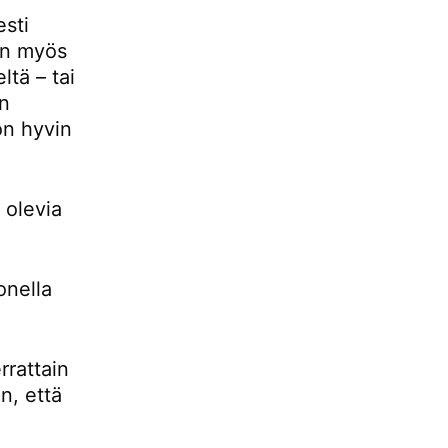
esti
 on myös
ltä – tai
än
 on hyvin
 olevia
onella
rrattain
n, että