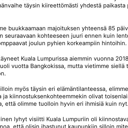
änvaihe täysin kiireettömästi yhdestä paikasta 
e buukkaamaan majoituksen yhteensä 85 päivä
än seuraavaan kohteeseen juuri ennen kuin lent
omppaavat joulun pyhien korkeampiin hintoihin.
äyneet Kuala Lumpurissa aiemmin vuonna 2018
oli vuotta Bangkokissa, mutta vietimme siellä t
on.
lloin myös täysin eri elämäntilanteessa, elimme
la ja kiinnostuksenkohteemmekin olivat toisenlai
a, että olimme tuolloin hyvin eri ihmisiä kuin nyt
inen lyhyt visiitti Kuala Lumpuriin oli kiinnostav
noa, että olisin ihastunut kaupunkiin silloin mi