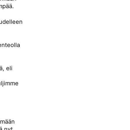
empää.
udelleen
enteolla
, eli
uljimme
lemään
ä nyt