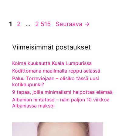
Sivu
Sivu
Sivu
1
2
…
2 515
Seuraava
→
Viimeisimmät postaukset
Kolme kuukautta Kuala Lumpurissa
Kodittomana maailmalla reppu selässä
Paluu Torreviejaan – olisiko tässä uusi
kotikaupunki?
9 tapaa, joilla minimalismi helpottaa elämää
Albanian hintataso – näin paljon 10 viikkoa
Albaniassa maksoi