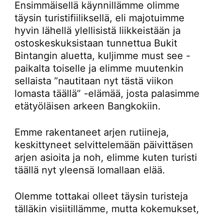
Ensimmäisellä käynnillämme olimme
täysin turistifiiliksellä, eli majotuimme
hyvin lähellä ylellisistä liikkeistään ja
ostoskeskuksistaan tunnettua Bukit
Bintangin aluetta, kuljimme must see -
paikalta toiselle ja elimme muutenkin
sellaista ”nautitaan nyt tästä viikon
lomasta täällä” -elämää, josta palasimme
etätyöläisen arkeen Bangkokiin.
Emme rakentaneet arjen rutiineja,
keskittyneet selvittelemään päivittäsen
arjen asioita ja noh, elimme kuten turisti
täällä nyt yleensä lomallaan elää.
Olemme tottakai olleet täysin turisteja
tälläkin visiitillämme, mutta kokemukset,