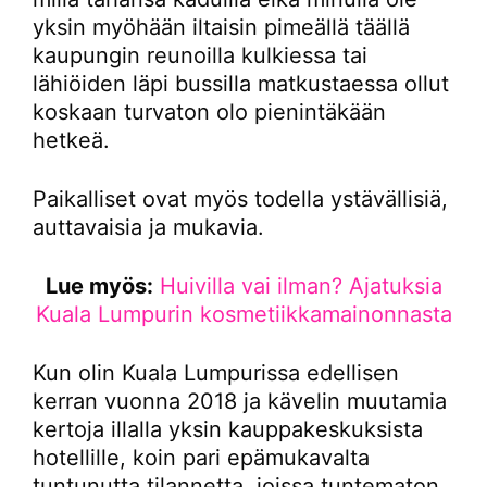
yksin myöhään iltaisin pimeällä täällä
kaupungin reunoilla kulkiessa tai
lähiöiden läpi bussilla matkustaessa ollut
koskaan turvaton olo pienintäkään
hetkeä.
Paikalliset ovat myös todella ystävällisiä,
auttavaisia ja mukavia.
Lue myös:
Huivilla vai ilman? Ajatuksia
Kuala Lumpurin kosmetiikkamainonnasta
Kun olin Kuala Lumpurissa edellisen
kerran vuonna 2018 ja kävelin muutamia
kertoja illalla yksin kauppakeskuksista
hotellille, koin pari epämukavalta
tuntunutta tilannetta, joissa tuntematon