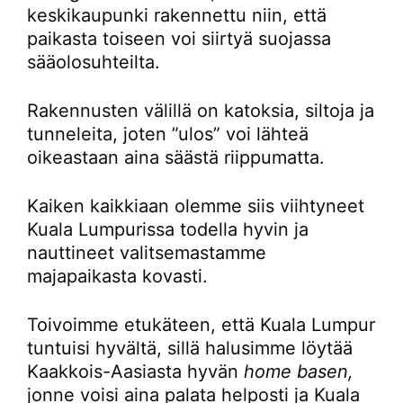
keskikaupunki rakennettu niin, että
paikasta toiseen voi siirtyä suojassa
sääolosuhteilta.
Rakennusten välillä on katoksia, siltoja ja
tunneleita, joten ”ulos” voi lähteä
oikeastaan aina säästä riippumatta.
Kaiken kaikkiaan olemme siis viihtyneet
Kuala Lumpurissa todella hyvin ja
nauttineet valitsemastamme
majapaikasta kovasti.
Toivoimme etukäteen, että Kuala Lumpur
tuntuisi hyvältä, sillä halusimme löytää
Kaakkois-Aasiasta hyvän
home basen,
jonne voisi aina palata helposti ja Kuala