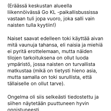
(Eräässä keskustan alueella
liikennöivässä Go KL -paikallisbussissa
vastaan tuli jopa vuoro, joka salli vain
naisten tulla kyytiin!)
Naiset saavat edelleen toki käyttää aivan
mitä vaunuja tahansa, eli naisia ja miehiä
ei pyritä erottelemaan, mutta näiden
tilojen tarkoituksena on ollut luoda
ympäristö, jossa naisten on turvallista
matkustaa (mikä on tietysti hieno asia,
mutta samalla on toki surullista, että
tällaiselle on ollut tarve).
Ongelma oli siis selkeästi tiedostettu ja
siihen näytetään puuttuneen hyvin
onnistuneesti.