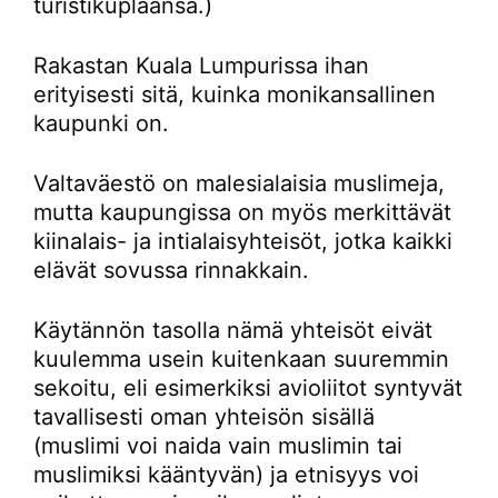
turistikuplaansa.)
Rakastan Kuala Lumpurissa ihan
erityisesti sitä, kuinka monikansallinen
kaupunki on.
Valtaväestö on malesialaisia muslimeja,
mutta kaupungissa on myös merkittävät
kiinalais- ja intialaisyhteisöt, jotka kaikki
elävät sovussa rinnakkain.
Käytännön tasolla nämä yhteisöt eivät
kuulemma usein kuitenkaan suuremmin
sekoitu, eli esimerkiksi avioliitot syntyvät
tavallisesti oman yhteisön sisällä
(muslimi voi naida vain muslimin tai
muslimiksi kääntyvän) ja etnisyys voi