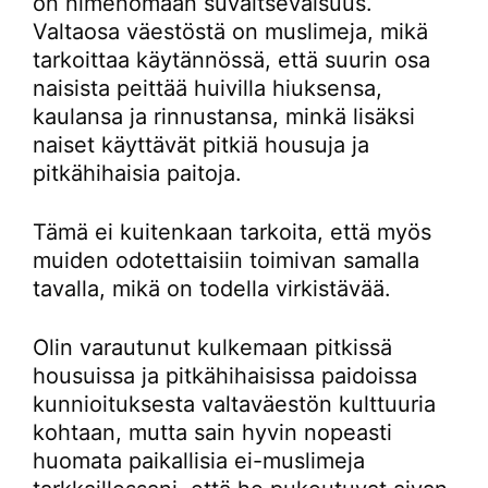
on nimenomaan suvaitsevaisuus.
Valtaosa väestöstä on muslimeja, mikä
tarkoittaa käytännössä, että suurin osa
naisista peittää huivilla hiuksensa,
kaulansa ja rinnustansa, minkä lisäksi
naiset käyttävät pitkiä housuja ja
pitkähihaisia paitoja.
Tämä ei kuitenkaan tarkoita, että myös
muiden odotettaisiin toimivan samalla
tavalla, mikä on todella virkistävää.
Olin varautunut kulkemaan pitkissä
housuissa ja pitkähihaisissa paidoissa
kunnioituksesta valtaväestön kulttuuria
kohtaan, mutta sain hyvin nopeasti
huomata paikallisia ei-muslimeja