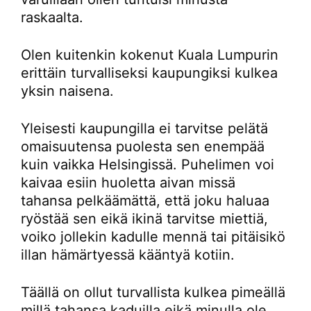
raskaalta.
Olen kuitenkin kokenut Kuala Lumpurin
erittäin turvalliseksi kaupungiksi kulkea
yksin naisena.
Yleisesti kaupungilla ei tarvitse pelätä
omaisuutensa puolesta sen enempää
kuin vaikka Helsingissä. Puhelimen voi
kaivaa esiin huoletta aivan missä
tahansa pelkäämättä, että joku haluaa
ryöstää sen eikä ikinä tarvitse miettiä,
voiko jollekin kadulle mennä tai pitäisikö
illan hämärtyessä kääntyä kotiin.
Täällä on ollut turvallista kulkea pimeällä
millä tahansa kaduilla eikä minulla ole