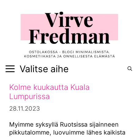
Siirry
sisältöön
Valitse aihe
Kolme kuukautta Kuala
Lumpurissa
28.11.2023
Myimme syksyllä Ruotsissa sijainneen
pikkutalomme, luovuimme lähes kaikista