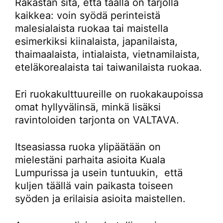
Rakastan sitä, että täällä on tarjolla
kaikkea: voin syödä perinteistä
malesialaista ruokaa tai maistella
esimerkiksi kiinalaista, japanilaista,
thaimaalaista, intialaista, vietnamilaista,
eteläkorealaista tai taiwanilaista ruokaa.
Eri ruokakulttuureille on ruokakaupoissa
omat hyllyvälinsä, minkä lisäksi
ravintoloiden tarjonta on VALTAVA.
Itseasiassa ruoka ylipäätään on
mielestäni parhaita asioita Kuala
Lumpurissa ja usein tuntuukin, että
kuljen täällä vain paikasta toiseen
syöden ja erilaisia asioita maistellen.