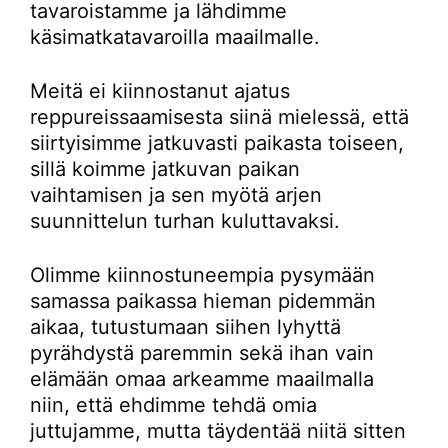
tavaroistamme ja lähdimme
käsimatkatavaroilla maailmalle.
Meitä ei kiinnostanut ajatus
reppureissaamisesta siinä mielessä, että
siirtyisimme jatkuvasti paikasta toiseen,
sillä koimme jatkuvan paikan
vaihtamisen ja sen myötä arjen
suunnittelun turhan kuluttavaksi.
Olimme kiinnostuneempia pysymään
samassa paikassa hieman pidemmän
aikaa, tutustumaan siihen lyhyttä
pyrähdystä paremmin sekä ihan vain
elämään omaa arkeamme maailmalla
niin, että ehdimme tehdä omia
juttujamme, mutta täydentää niitä sitten