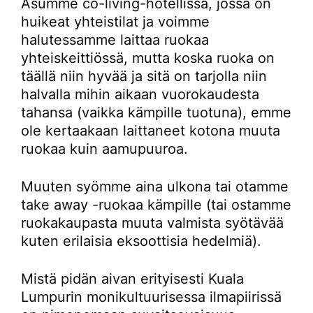
Asumme co-living-hotellissa, jossa on
huikeat yhteistilat ja voimme
halutessamme laittaa ruokaa
yhteiskeittiössä, mutta koska ruoka on
täällä niin hyvää ja sitä on tarjolla niin
halvalla mihin aikaan vuorokaudesta
tahansa (vaikka kämpille tuotuna), emme
ole kertaakaan laittaneet kotona muuta
ruokaa kuin aamupuuroa.
Muuten syömme aina ulkona tai otamme
take away -ruokaa kämpille (tai ostamme
ruokakaupasta muuta valmista syötävää
kuten erilaisia eksoottisia hedelmiä).
Mistä pidän aivan erityisesti Kuala
Lumpurin monikultuurisessa ilmapiirissä