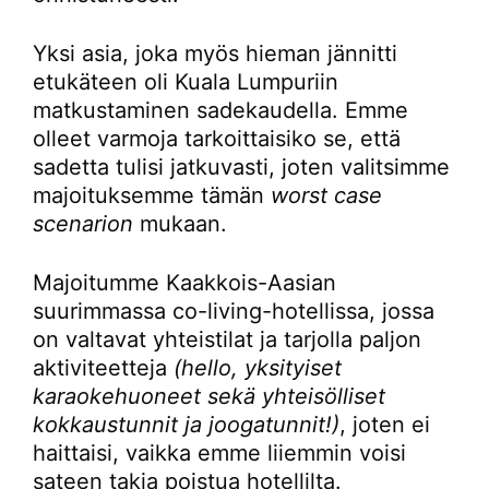
Yksi asia, joka myös hieman jännitti
etukäteen oli Kuala Lumpuriin
matkustaminen sadekaudella. Emme
olleet varmoja tarkoittaisiko se, että
sadetta tulisi jatkuvasti, joten valitsimme
majoituksemme tämän
worst case
scenarion
mukaan.
Majoitumme Kaakkois-Aasian
suurimmassa co-living-hotellissa, jossa
on valtavat yhteistilat ja tarjolla paljon
aktiviteetteja
(hello, yksityiset
karaokehuoneet sekä yhteisölliset
kokkaustunnit ja joogatunnit!)
, joten ei
haittaisi, vaikka emme liiemmin voisi
sateen takia poistua hotellilta.