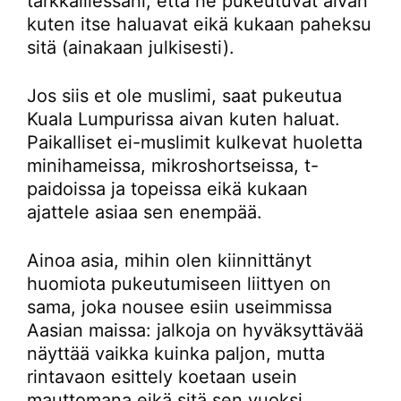
tarkkaillessani, että he pukeutuvat aivan
kuten itse haluavat eikä kukaan paheksu
sitä (ainakaan julkisesti).
Jos siis et ole muslimi, saat pukeutua
Kuala Lumpurissa aivan kuten haluat.
Paikalliset ei-muslimit kulkevat huoletta
minihameissa, mikroshortseissa, t-
paidoissa ja topeissa eikä kukaan
ajattele asiaa sen enempää.
Ainoa asia, mihin olen kiinnittänyt
huomiota pukeutumiseen liittyen on
sama, joka nousee esiin useimmissa
Aasian maissa: jalkoja on hyväksyttävää
näyttää vaikka kuinka paljon, mutta
rintavaon esittely koetaan usein
mauttomana eikä sitä sen vuoksi