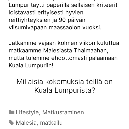
Lumpur täytti paperilla sellaisen kriteerit
loistavasti erityisesti hyvien
reittiyhteyksien ja 90 päivän
viisumivapaan maassaolon vuoksi.
Jatkamme vajaan kolmen viikon kuluttua
matkaamme Malesiasta Thaimaahan,
mutta tulemme ehdottomasti palaamaan
Kuala Lumpuriin!
Millaisia kokemuksia teillä on
Kuala Lumpurista?
Kategoriat
Lifestyle
,
Matkustaminen
Avainsanat
Malesia
,
matkailu