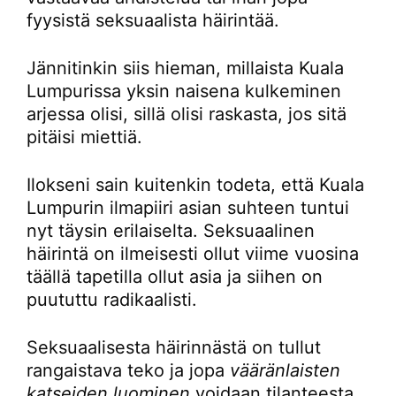
fyysistä seksuaalista häirintää.
Jännitinkin siis hieman, millaista Kuala
Lumpurissa yksin naisena kulkeminen
arjessa olisi, sillä olisi raskasta, jos sitä
pitäisi miettiä.
Ilokseni sain kuitenkin todeta, että Kuala
Lumpurin ilmapiiri asian suhteen tuntui
nyt täysin erilaiselta. Seksuaalinen
häirintä on ilmeisesti ollut viime vuosina
täällä tapetilla ollut asia ja siihen on
puututtu radikaalisti.
Seksuaalisesta häirinnästä on tullut
rangaistava teko ja jopa
vääränlaisten
katseiden luominen
voidaan tilanteesta