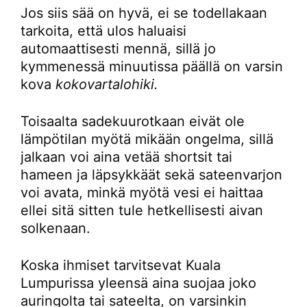
Jos siis sää on hyvä, ei se todellakaan
tarkoita, että ulos haluaisi
automaattisesti mennä, sillä jo
kymmenessä minuutissa päällä on varsin
kova
kokovartalohiki.
Toisaalta sadekuurotkaan eivät ole
lämpötilan myötä mikään ongelma, sillä
jalkaan voi aina vetää shortsit tai
hameen ja läpsykkäät sekä sateenvarjon
voi avata, minkä myötä vesi ei haittaa
ellei sitä sitten tule hetkellisesti aivan
solkenaan.
Koska ihmiset tarvitsevat Kuala
Lumpurissa yleensä aina suojaa joko
auringolta tai sateelta, on varsinkin