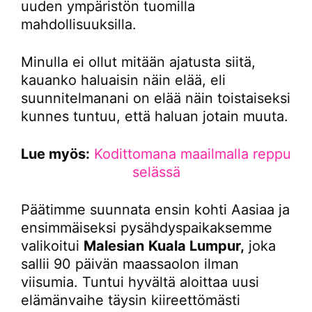
uuden ympäristön tuomilla
mahdollisuuksilla.
Minulla ei ollut mitään ajatusta siitä,
kauanko haluaisin näin elää, eli
suunnitelmanani on elää näin toistaiseksi
kunnes tuntuu, että haluan jotain muuta.
Lue myös:
Kodittomana maailmalla reppu
selässä
Päätimme suunnata ensin kohti Aasiaa ja
ensimmäiseksi pysähdyspaikaksemme
valikoitui
Malesian
Kuala Lumpur,
joka
sallii 90 päivän maassaolon ilman
viisumia. Tuntui hyvältä aloittaa uusi
elämänvaihe täysin kiireettömästi