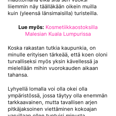
liiemmin näy täälläkään oikein muilla
kuin (yleensä länsimaisilla) turisteilla.
Lue myös:
Kosmetiikkaostoksilla
Malesian Kuala Lumpurissa
Koska rakastan tutkia kaupunkia, on
minulle erityisen tärkeää, että koen oloni
turvalliseksi myös yksin kävellessä ja
mielellään mihin vuorokauden aikaan
tahansa.
Lyhyellä lomalla voi olla okei olla
ympäristössä, jossa täytyy olla enemmän
tarkkaavainen, mutta tavallisen arjen
pitkäjaksoinen viettäminen kokoajan
varuillaan ollen tuntuisi minusta