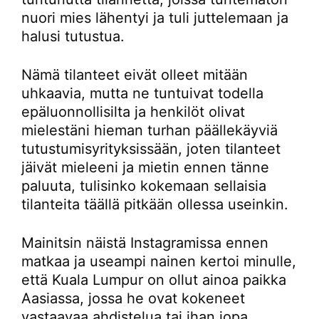
nuori mies lähentyi ja tuli juttelemaan ja
halusi tutustua.
Nämä tilanteet eivät olleet mitään
uhkaavia, mutta ne tuntuivat todella
epäluonnollisilta ja henkilöt olivat
mielestäni hieman turhan päällekäyviä
tutustumisyrityksissään, joten tilanteet
jäivät mieleeni ja mietin ennen tänne
paluuta, tulisinko kokemaan sellaisia
tilanteita täällä pitkään ollessa useinkin.
Mainitsin näistä Instagramissa ennen
matkaa ja useampi nainen kertoi minulle,
että Kuala Lumpur on ollut ainoa paikka
Aasiassa, jossa he ovat kokeneet
vastaavaa ahdistelua tai ihan jopa