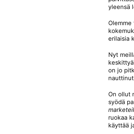
yleensä l
Olemme to
kokemukse
erilaisia 
Nyt meill
keskittyä
on jo pit
nauttinut
On ollut 
syödä pai
marketeil
ruokaa ka
käyttää j