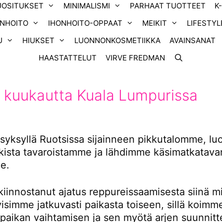
UOSITUKSET
MINIMALISMI
PARHAAT TUOTTEET
K
ONHOITO
IHONHOITO-OPPAAT
MEIKIT
LIFESTYL
U
HIUKSET
LUONNONKOSMETIIKKA
AVAINSANAT
HAASTATTELUT
VIRVE FREDMAN
 kuukautta Kuala Lumpurissa
yksyllä Ruotsissa sijainneen pikkutalomme, l
ikista tavaroistamme ja lähdimme käsimatkatavar
e.
kiinnostanut ajatus reppureissaamisesta siinä m
tyisimme jatkuvasti paikasta toiseen, sillä koimm
 paikan vaihtamisen ja sen myötä arjen suunnitt