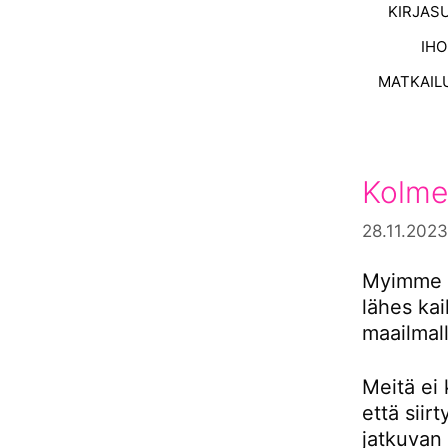
KIRJAS
IH
MATKAIL
Kolme
28.11.2023
Myimme s
lähes ka
maailmall
Meitä ei 
että siir
jatkuvan