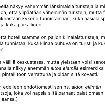
eella näkyy vähemmän länsimaisia turisteja ja mi
noa, että ylipäätään vähemmän turisteja, mutta 
oikeastaan kykene tunnistamaan, kuka aasialaisp
i ja kuka paikallinen.
ttä hotellissamme on paljon kiinalaisturisteja, 
la tunnistaa, kuka kiinaa puhuva on turisti ja ku
en.
 välillä keskustassa, mutta yleistäen voisi sanoa
unnalla näkyy enemmän
aitoa elämää
esimerkiksi
 pintaliitoon verrattuna ja pidän siitä kovasti.
en edelleen ehdottomasti sen ns.
aidon elämän
tsoja, joka voi napsia siitä parhaat palat omaan
plaansa.)