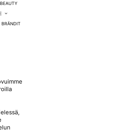
-BEAUTY
E
BRÄNDIT
uovuimme
oilla
ielessä,
e
elun