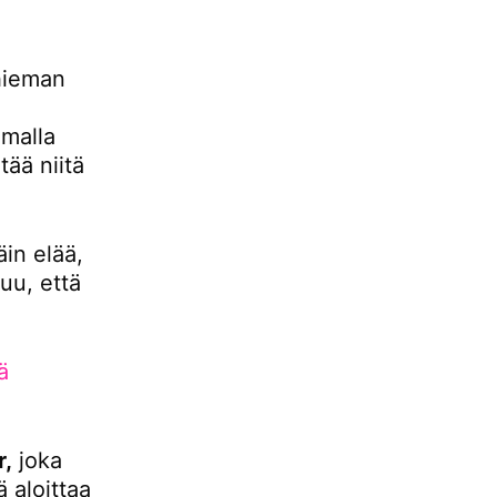
hieman
malla
ää niitä
äin elää,
uu, että
ä
r,
joka
 aloittaa