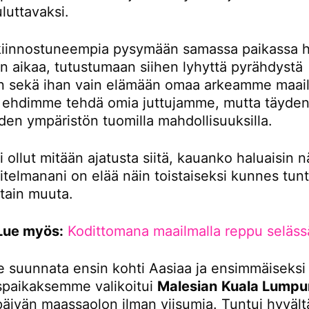
luttavaksi.
iinnostuneempia pysymään samassa paikassa 
 aikaa, tutustumaan siihen lyhyttä pyrähdystä
 sekä ihan vain elämään omaa arkeamme maail
tä ehdimme tehdä omia juttujamme, mutta täydent
den ympäristön tuomilla mahdollisuuksilla.
i ollut mitään ajatusta siitä, kauanko haluaisin n
itelmanani on elää näin toistaiseksi kunnes tunt
otain muuta.
Lue myös:
Kodittomana maailmalla reppu seläss
 suunnata ensin kohti Aasiaa ja ensimmäiseksi
paikaksemme valikoitui
Malesian
Kuala Lumpu
 päivän maassaolon ilman viisumia. Tuntui hyvältä