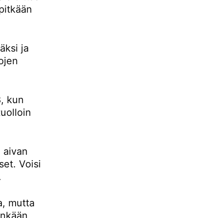
pitkään
ksi ja
ojen
, kun
uolloin
 aivan
set. Voisi
.
a, mutta
tenkään