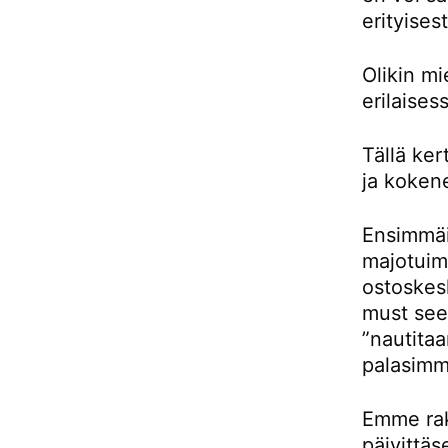
erityises
Olikin m
erilaises
Tällä ke
ja kokene
Ensimmäis
majotuimm
ostoskes
must see 
”nautitaa
palasimm
Emme rak
päivittäs