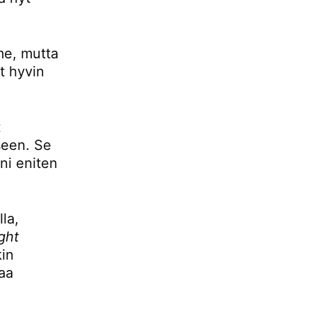
mme, mutta
t hyvin
t
seen. Se
ani eniten
la,
ight
kin
aa