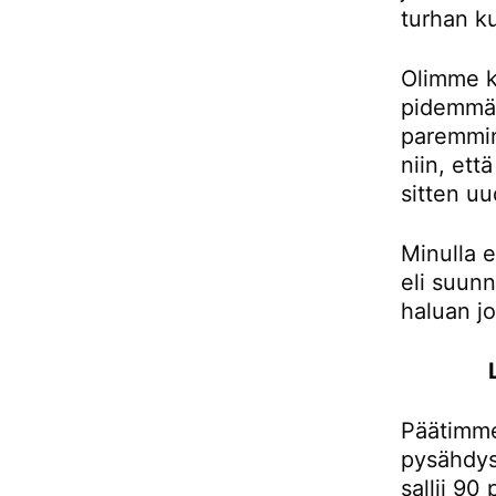
turhan ku
Olimme k
pidemmän
paremmin
niin, et
sitten uu
Minulla e
eli suunn
haluan j
Päätimme
pysähdys
sallii 90