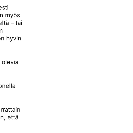
esti
 on myös
ltä – tai
än
 on hyvin
 olevia
onella
rrattain
n, että