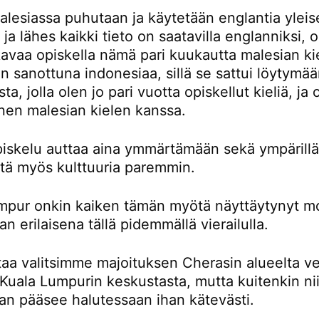
lesiassa puhutaan ja käytetään englantia yleis
a ja lähes kaikki tieto on saatavilla englanniksi,
avaa opiskella nämä pari kuukautta malesian kie
 sanottuna indonesiaa, sillä se sattui löytymä
ta, jolla olen jo pari vuotta opiskellut kieliä, ja
nen malesian kielen kanssa.
piskelu auttaa aina ymmärtämään sekä ympärillä
ttä myös kulttuuria paremmin.
mpur onkin kaiken tämän myötä näyttäytynyt m
an erilaisena tällä pidemmällä vierailulla.
taa valitsimme majoituksen Cherasin alueelta ve
Kuala Lumpurin keskustasta, mutta kuitenkin nii
an pääsee halutessaan ihan kätevästi.