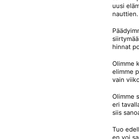
uusi eläm
nauttien.
Päädyimm
siirtymä
hinnat p
Olimme k
elimme pu
vain viik
Olimme si
eri taval
siis sano
Tuo edell
en voi sa