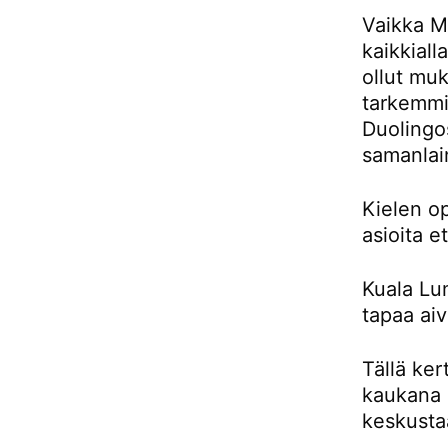
Vaikka Ma
kaikkiall
ollut muk
tarkemmin
Duolingos
samanlai
Kielen o
asioita e
Kuala Lu
tapaa aiv
Tällä ker
kaukana 
keskusta