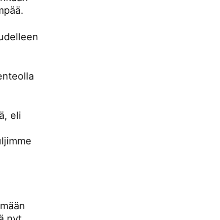
empää.
udelleen
enteolla
, eli
uljimme
lemään
ä nyt