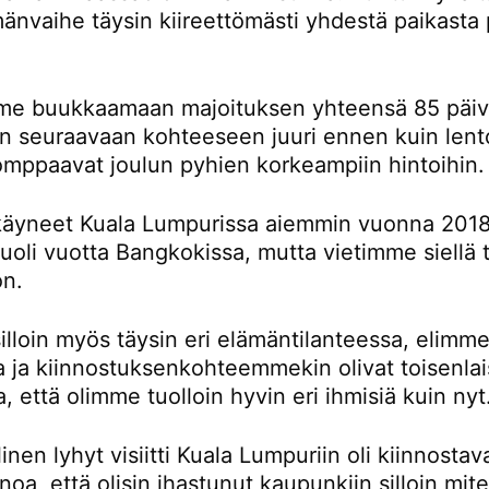
änvaihe täysin kiireettömästi yhdestä paikasta 
e buukkaamaan majoituksen yhteensä 85 päivä
än seuraavaan kohteeseen juuri ennen kuin lent
omppaavat joulun pyhien korkeampiin hintoihin.
äyneet Kuala Lumpurissa aiemmin vuonna 2018
oli vuotta Bangkokissa, mutta vietimme siellä t
on.
lloin myös täysin eri elämäntilanteessa, elimme
la ja kiinnostuksenkohteemmekin olivat toisenlai
a, että olimme tuolloin hyvin eri ihmisiä kuin nyt
inen lyhyt visiitti Kuala Lumpuriin oli kiinnostav
noa, että olisin ihastunut kaupunkiin silloin mi