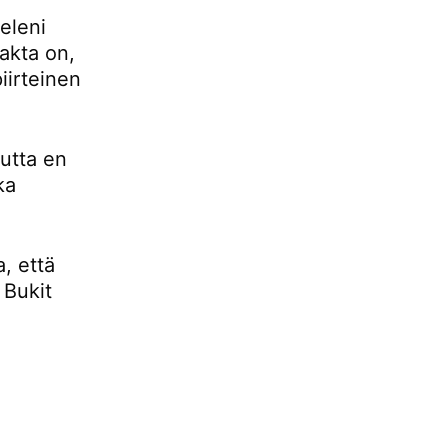
eleni
fakta on,
iirteinen
mutta en
ka
, että
 Bukit