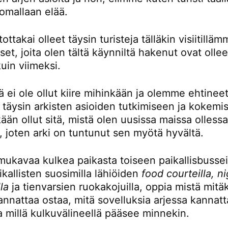
omallaan elää.
ttakai olleet täysin turisteja tälläkin visiitillä
t, joita olen tältä käynniltä hakenut ovat ollee
kuin viimeksi.
ä ei ole ollut kiire mihinkään ja olemme ehtinee
 täysin arkisten asioiden tutkimiseen ja kokemi
kään ollut sitä, mistä olen uusissa maissa olless
, joten arki on tuntunut sen myötä hyvältä.
mukavaa kulkea paikasta toiseen paikallisbusseil
kallisten suosimilla lähiöiden
food courteilla, n
la
ja tienvarsien ruokakojuilla, oppia mistä mitä
nnattaa ostaa, mitä sovelluksia arjessa kannatt
a millä kulkuvälineellä pääsee minnekin.