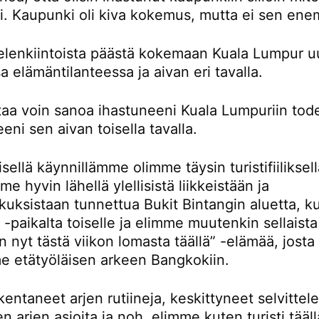
ti. Kaupunki oli kiva kokemus, mutta ei sen en
ielenkiintoista päästä kokemaan Kuala Lumpur u
sa elämäntilanteessa ja aivan eri tavalla.
rtaa voin sanoa ihastuneeni Kuala Lumpuriin tod
eni sen aivan toisella tavalla.
ellä käynnillämme olimme täysin turistifiiliksellä
e hyvin lähellä ylellisistä liikkeistään ja
kuksistaan tunnettua Bukit Bintangin aluetta, k
-paikalta toiselle ja elimme muutenkin sellaista
n nyt tästä viikon lomasta täällä” -elämää, josta
e etätyöläisen arkeen Bangkokiin.
entaneet arjen rutiineja, keskittyneet selvitte
en arjen asioita ja noh, elimme kuten turisti tääll