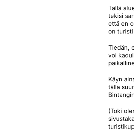
Tällä alu
tekisi sa
että en 
on turist
Tiedän, e
voi kadul
paikallin
Käyn aina
tällä su
Bintangin
(Toki ol
sivustaka
turistiku