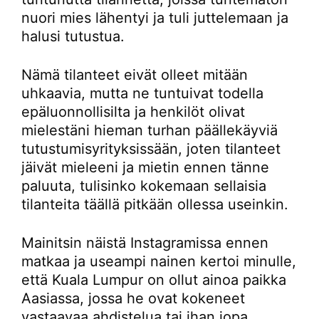
nuori mies lähentyi ja tuli juttelemaan ja
halusi tutustua.
Nämä tilanteet eivät olleet mitään
uhkaavia, mutta ne tuntuivat todella
epäluonnollisilta ja henkilöt olivat
mielestäni hieman turhan päällekäyviä
tutustumisyrityksissään, joten tilanteet
jäivät mieleeni ja mietin ennen tänne
paluuta, tulisinko kokemaan sellaisia
tilanteita täällä pitkään ollessa useinkin.
Mainitsin näistä Instagramissa ennen
matkaa ja useampi nainen kertoi minulle,
että Kuala Lumpur on ollut ainoa paikka
Aasiassa, jossa he ovat kokeneet
vastaavaa ahdistelua tai ihan jopa