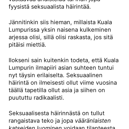
fyysistä seksuaalista häirintää.
Jännitinkin siis hieman, millaista Kuala
Lumpurissa yksin naisena kulkeminen
arjessa olisi, sillä olisi raskasta, jos sitä
pitäisi miettiä.
Ilokseni sain kuitenkin todeta, että Kuala
Lumpurin ilmapiiri asian suhteen tuntui
nyt täysin erilaiselta. Seksuaalinen
häirintä on ilmeisesti ollut viime vuosina
täällä tapetilla ollut asia ja siihen on
puututtu radikaalisti.
Seksuaalisesta häirinnästä on tullut
rangaistava teko ja jopa
vääränlaisten
katseiden luominen
voidaan tilanteesta