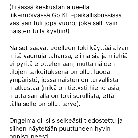
(Eräässä keskustan alueella
liikennöivässä Go KL -paikallisbussissa
vastaan tuli jopa vuoro, joka salli vain
naisten tulla kyytiin!)
Naiset saavat edelleen toki käyttää aivan
mitä vaunuja tahansa, eli naisia ja miehiä
ei pyritä erottelemaan, mutta näiden
tilojen tarkoituksena on ollut luoda
ympäristö, jossa naisten on turvallista
matkustaa (mikä on tietysti hieno asia,
mutta samalla on toki surullista, että
tällaiselle on ollut tarve).
Ongelma oli siis selkeästi tiedostettu ja
siihen näytetään puuttuneen hyvin
onnistuneesti.