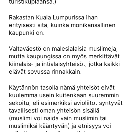
turistikuplaansa.)
Rakastan Kuala Lumpurissa ihan
erityisesti sitä, kuinka monikansallinen
kaupunki on.
Valtaväestö on malesialaisia muslimeja,
mutta kaupungissa on myös merkittävät
kiinalais- ja intialaisyhteisöt, jotka kaikki
elävät sovussa rinnakkain.
Käytännön tasolla nämä yhteisöt eivät
kuulemma usein kuitenkaan suuremmin
sekoitu, eli esimerkiksi avioliitot syntyvät
tavallisesti oman yhteisön sisällä
(muslimi voi naida vain muslimin tai
muslimiksi kääntyvän) ja etnisyys voi