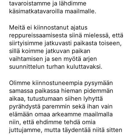
tavaroistamme ja lähdimme
käsimatkatavaroilla maailmalle.
Meitä ei kiinnostanut ajatus
reppureissaamisesta siinä mielessä, että
siirtyisimme jatkuvasti paikasta toiseen,
sillä koimme jatkuvan paikan
vaihtamisen ja sen myötä arjen
suunnittelun turhan kuluttavaksi.
Olimme kiinnostuneempia pysymään
samassa paikassa hieman pidemmän
aikaa, tutustumaan siihen lyhyttä
pyrähdystä paremmin sekä ihan vain
elämään omaa arkeamme maailmalla
niin, että ehdimme tehdä omia
juttujamme, mutta täydentää niitä sitten