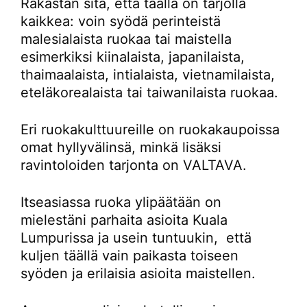
Rakastan sitä, että täällä on tarjolla
kaikkea: voin syödä perinteistä
malesialaista ruokaa tai maistella
esimerkiksi kiinalaista, japanilaista,
thaimaalaista, intialaista, vietnamilaista,
eteläkorealaista tai taiwanilaista ruokaa.
Eri ruokakulttuureille on ruokakaupoissa
omat hyllyvälinsä, minkä lisäksi
ravintoloiden tarjonta on VALTAVA.
Itseasiassa ruoka ylipäätään on
mielestäni parhaita asioita Kuala
Lumpurissa ja usein tuntuukin, että
kuljen täällä vain paikasta toiseen
syöden ja erilaisia asioita maistellen.