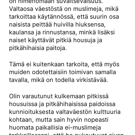
on nimenomaan suvaitsevaisuus.
Valtaosa väestöstä on muslimeja, mikä
tarkoittaa käytännössä, että suurin osa
naisista peittää huivilla hiuksensa,
kaulansa ja rinnustansa, minkä lisäksi
naiset käyttävät pitkiä housuja ja
pitkähihaisia paitoja.
Tämä ei kuitenkaan tarkoita, että myös
muiden odotettaisiin toimivan samalla
tavalla, mikä on todella virkistävää.
Olin varautunut kulkemaan pitkissä
housuissa ja pitkähihaisissa paidoissa
kunnioituksesta valtaväestön kulttuuria
kohtaan, mutta sain hyvin nopeasti
huomata paikallisia ei-muslimeja