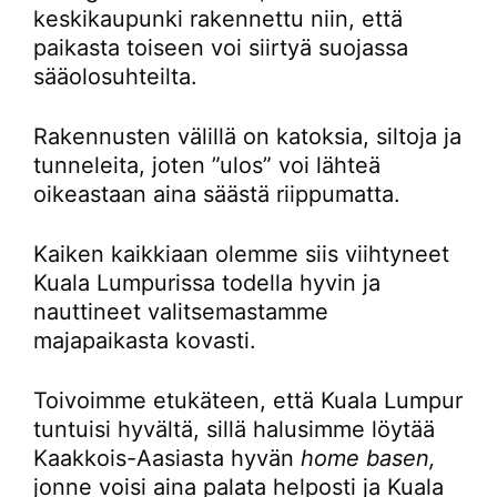
keskikaupunki rakennettu niin, että
paikasta toiseen voi siirtyä suojassa
sääolosuhteilta.
Rakennusten välillä on katoksia, siltoja ja
tunneleita, joten ”ulos” voi lähteä
oikeastaan aina säästä riippumatta.
Kaiken kaikkiaan olemme siis viihtyneet
Kuala Lumpurissa todella hyvin ja
nauttineet valitsemastamme
majapaikasta kovasti.
Toivoimme etukäteen, että Kuala Lumpur
tuntuisi hyvältä, sillä halusimme löytää
Kaakkois-Aasiasta hyvän
home basen,
jonne voisi aina palata helposti ja Kuala