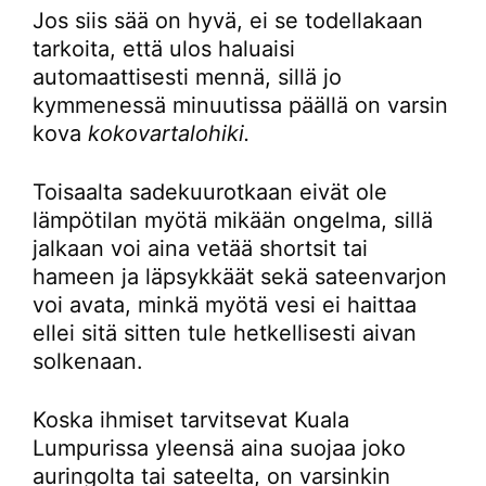
Jos siis sää on hyvä, ei se todellakaan
tarkoita, että ulos haluaisi
automaattisesti mennä, sillä jo
kymmenessä minuutissa päällä on varsin
kova
kokovartalohiki.
Toisaalta sadekuurotkaan eivät ole
lämpötilan myötä mikään ongelma, sillä
jalkaan voi aina vetää shortsit tai
hameen ja läpsykkäät sekä sateenvarjon
voi avata, minkä myötä vesi ei haittaa
ellei sitä sitten tule hetkellisesti aivan
solkenaan.
Koska ihmiset tarvitsevat Kuala
Lumpurissa yleensä aina suojaa joko
auringolta tai sateelta, on varsinkin