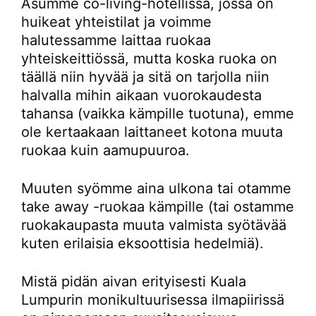
Asumme co-living-hotellissa, jossa on
huikeat yhteistilat ja voimme
halutessamme laittaa ruokaa
yhteiskeittiössä, mutta koska ruoka on
täällä niin hyvää ja sitä on tarjolla niin
halvalla mihin aikaan vuorokaudesta
tahansa (vaikka kämpille tuotuna), emme
ole kertaakaan laittaneet kotona muuta
ruokaa kuin aamupuuroa.
Muuten syömme aina ulkona tai otamme
take away -ruokaa kämpille (tai ostamme
ruokakaupasta muuta valmista syötävää
kuten erilaisia eksoottisia hedelmiä).
Mistä pidän aivan erityisesti Kuala
Lumpurin monikultuurisessa ilmapiirissä