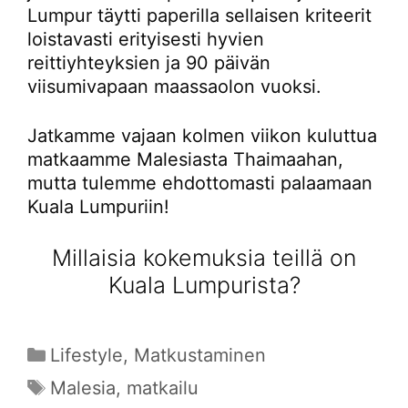
Lumpur täytti paperilla sellaisen kriteerit
loistavasti erityisesti hyvien
reittiyhteyksien ja 90 päivän
viisumivapaan maassaolon vuoksi.
Jatkamme vajaan kolmen viikon kuluttua
matkaamme Malesiasta Thaimaahan,
mutta tulemme ehdottomasti palaamaan
Kuala Lumpuriin!
Millaisia kokemuksia teillä on
Kuala Lumpurista?
Kategoriat
Lifestyle
,
Matkustaminen
Avainsanat
Malesia
,
matkailu