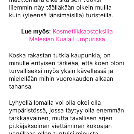
liiemmin näy täälläkään oikein muilla
kuin (yleensä länsimaisilla) turisteilla.
Lue myös:
Kosmetiikkaostoksilla
Malesian Kuala Lumpurissa
Koska rakastan tutkia kaupunkia, on
minulle erityisen tärkeää, että koen oloni
turvalliseksi myös yksin kävellessä ja
mielellään mihin vuorokauden aikaan
tahansa.
Lyhyellä lomalla voi olla okei olla
ympäristössä, jossa täytyy olla enemmän
tarkkaavainen, mutta tavallisen arjen
pitkäjaksoinen viettäminen kokoajan
varuillaan ollen tuntuisi minusta