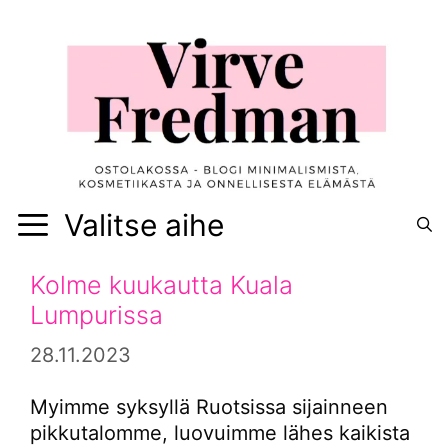
Siirry
sisältöön
Valitse aihe
Kolme kuukautta Kuala
Lumpurissa
28.11.2023
Myimme syksyllä Ruotsissa sijainneen
pikkutalomme, luovuimme lähes kaikista