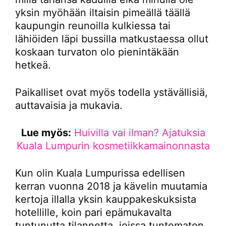
yksin myöhään iltaisin pimeällä täällä
kaupungin reunoilla kulkiessa tai
lähiöiden läpi bussilla matkustaessa ollut
koskaan turvaton olo pienintäkään
hetkeä.
Paikalliset ovat myös todella ystävällisiä,
auttavaisia ja mukavia.
Lue myös:
Huivilla vai ilman? Ajatuksia
Kuala Lumpurin kosmetiikkamainonnasta
Kun olin Kuala Lumpurissa edellisen
kerran vuonna 2018 ja kävelin muutamia
kertoja illalla yksin kauppakeskuksista
hotellille, koin pari epämukavalta
tuntunutta tilannetta, joissa tuntematon