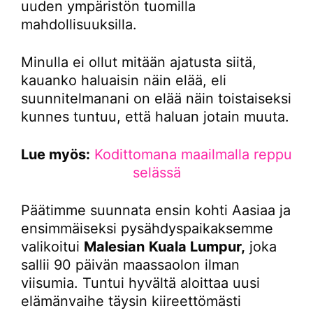
uuden ympäristön tuomilla
mahdollisuuksilla.
Minulla ei ollut mitään ajatusta siitä,
kauanko haluaisin näin elää, eli
suunnitelmanani on elää näin toistaiseksi
kunnes tuntuu, että haluan jotain muuta.
Lue myös:
Kodittomana maailmalla reppu
selässä
Päätimme suunnata ensin kohti Aasiaa ja
ensimmäiseksi pysähdyspaikaksemme
valikoitui
Malesian
Kuala Lumpur,
joka
sallii 90 päivän maassaolon ilman
viisumia. Tuntui hyvältä aloittaa uusi
elämänvaihe täysin kiireettömästi