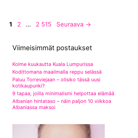
Sivu
Sivu
Sivu
1
2
…
2 515
Seuraava
→
Viimeisimmät postaukset
Kolme kuukautta Kuala Lumpurissa
Kodittomana maailmalla reppu selässä
Paluu Torreviejaan – olisiko tässä uusi
kotikaupunki?
9 tapaa, joilla minimalismi helpottaa elämää
Albanian hintataso – näin paljon 10 viikkoa
Albaniassa maksoi