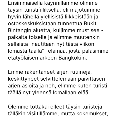
Ensimmäisellä käynnillämme olimme
täysin turistifiiliksellä, eli majotuimme
hyvin lähellä ylellisistä liikkeistään ja
ostoskeskuksistaan tunnettua Bukit
Bintangin aluetta, kuljimme must see -
paikalta toiselle ja elimme muutenkin
sellaista ”nautitaan nyt tästä viikon
lomasta täällä” -elämää, josta palasimme
etätyöläisen arkeen Bangkokiin.
Emme rakentaneet arjen rutiineja,
keskittyneet selvittelemään päivittäsen
arjen asioita ja noh, elimme kuten turisti
täällä nyt yleensä lomallaan elää.
Olemme tottakai olleet täysin turisteja
tälläkin visiitillämme, mutta kokemukset,