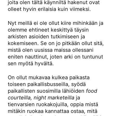
joita olen tältä käynniltä hakenut ovat
olleet hyvin erilaisia kuin viimeksi.
Nyt meillä ei ole ollut kiire mihinkään ja
olemme ehtineet keskittyä täysin
arkisten asioiden tutkimiseen ja
kokemiseen. Se on jo pitkään ollut sitä,
mistä olen uusissa maissa ollessani
eniten nauttinut, joten arki on tuntunut
sen myötä hyvältä.
On ollut mukavaa kulkea paikasta
toiseen paikallisbusseilla, syödä
paikallisten suosimilla lähiöiden
food
courteilla, night marketeilla
ja
tienvarsien ruokakojuilla, oppia mistä
mitäkin ruokaa kannattaa ostaa, mitä