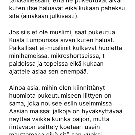
tarkkaillessani, että he pukeutuvat aivan
kuten itse haluavat eikä kukaan paheksu
sitä (ainakaan julkisesti).
Jos siis et ole muslimi, saat pukeutua
Kuala Lumpurissa aivan kuten haluat.
Paikalliset ei-muslimit kulkevat huoletta
minihameissa, mikroshortseissa, t-
paidoissa ja topeissa eikä kukaan
ajattele asiaa sen enempää.
Ainoa asia, mihin olen kiinnittänyt
huomiota pukeutumiseen liittyen on
sama, joka nousee esiin useimmissa
Aasian maissa: jalkoja on hyväksyttävää
näyttää vaikka kuinka paljon, mutta
rintavaon esittely koetaan usein
mauttomana eikä sitä sen vuoksi