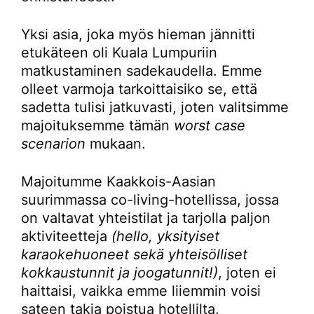
Yksi asia, joka myös hieman jännitti
etukäteen oli Kuala Lumpuriin
matkustaminen sadekaudella. Emme
olleet varmoja tarkoittaisiko se, että
sadetta tulisi jatkuvasti, joten valitsimme
majoituksemme tämän
worst case
scenarion
mukaan.
Majoitumme Kaakkois-Aasian
suurimmassa co-living-hotellissa, jossa
on valtavat yhteistilat ja tarjolla paljon
aktiviteetteja
(hello, yksityiset
karaokehuoneet sekä yhteisölliset
kokkaustunnit ja joogatunnit!)
, joten ei
haittaisi, vaikka emme liiemmin voisi
sateen takia poistua hotellilta.