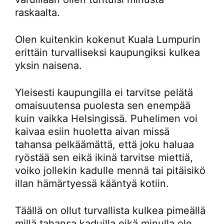
raskaalta.
Olen kuitenkin kokenut Kuala Lumpurin
erittäin turvalliseksi kaupungiksi kulkea
yksin naisena.
Yleisesti kaupungilla ei tarvitse pelätä
omaisuutensa puolesta sen enempää
kuin vaikka Helsingissä. Puhelimen voi
kaivaa esiin huoletta aivan missä
tahansa pelkäämättä, että joku haluaa
ryöstää sen eikä ikinä tarvitse miettiä,
voiko jollekin kadulle mennä tai pitäisikö
illan hämärtyessä kääntyä kotiin.
Täällä on ollut turvallista kulkea pimeällä
millä tahansa kaduilla eikä minulla ole