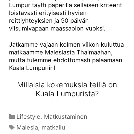
Lumpur täytti paperilla sellaisen kriteerit
loistavasti erityisesti hyvien
reittiyhteyksien ja 90 päivän
viisumivapaan maassaolon vuoksi.
Jatkamme vajaan kolmen viikon kuluttua
matkaamme Malesiasta Thaimaahan,
mutta tulemme ehdottomasti palaamaan
Kuala Lumpuriin!
Millaisia kokemuksia teillä on
Kuala Lumpurista?
Kategoriat
Lifestyle
,
Matkustaminen
Avainsanat
Malesia
,
matkailu