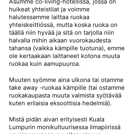
Asumme co-living-hotellissa, jossa on
huikeat yhteistilat ja voimme
halutessamme laittaa ruokaa
yhteiskeittiössä, mutta koska ruoka on
täällä niin hyvää ja sitä on tarjolla niin
halvalla mihin aikaan vuorokaudesta
tahansa (vaikka kämpille tuotuna), emme
ole kertaakaan laittaneet kotona muuta
ruokaa kuin aamupuuroa.
Muuten syömme aina ulkona tai otamme
take away -ruokaa kämpille (tai ostamme
ruokakaupasta muuta valmista syötävää
kuten erilaisia eksoottisia hedelmiä).
Mistä pidän aivan erityisesti Kuala
Lumpurin monikultuurisessa ilmapiirissä