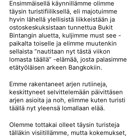
Ensimmäisellä käynnillämme olimme
täysin turistifiiliksellä, eli majotuimme
hyvin lähellä ylellisistä liikkeistään ja
ostoskeskuksistaan tunnettua Bukit
Bintangin aluetta, kuljimme must see -
paikalta toiselle ja elimme muutenkin
sellaista ”nautitaan nyt tästä viikon
lomasta täällä” -elämää, josta palasimme
etätyöläisen arkeen Bangkokiin.
Emme rakentaneet arjen rutiineja,
keskittyneet selvittelemään päivittäsen
arjen asioita ja noh, elimme kuten turisti
täällä nyt yleensä lomallaan elää.
Olemme tottakai olleet täysin turisteja
tälläkin visiitillämme, mutta kokemukset,