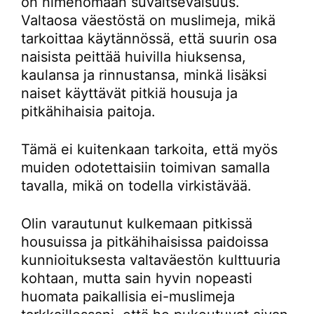
on nimenomaan suvaitsevaisuus.
Valtaosa väestöstä on muslimeja, mikä
tarkoittaa käytännössä, että suurin osa
naisista peittää huivilla hiuksensa,
kaulansa ja rinnustansa, minkä lisäksi
naiset käyttävät pitkiä housuja ja
pitkähihaisia paitoja.
Tämä ei kuitenkaan tarkoita, että myös
muiden odotettaisiin toimivan samalla
tavalla, mikä on todella virkistävää.
Olin varautunut kulkemaan pitkissä
housuissa ja pitkähihaisissa paidoissa
kunnioituksesta valtaväestön kulttuuria
kohtaan, mutta sain hyvin nopeasti
huomata paikallisia ei-muslimeja