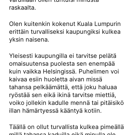
raskaalta.
Olen kuitenkin kokenut Kuala Lumpurin
erittäin turvalliseksi kaupungiksi kulkea
yksin naisena.
Yleisesti kaupungilla ei tarvitse pelätä
omaisuutensa puolesta sen enempää
kuin vaikka Helsingissä. Puhelimen voi
kaivaa esiin huoletta aivan missä
tahansa pelkäämättä, että joku haluaa
ryöstää sen eikä ikinä tarvitse miettiä,
voiko jollekin kadulle mennä tai pitäisikö
illan hämärtyessä kääntyä kotiin.
Täällä on ollut turvallista kulkea pimeällä
millä tahansa kaduilla eikä minulla ole