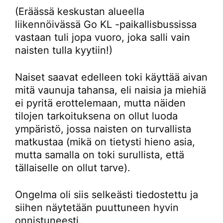
(Eräässä keskustan alueella
liikennöivässä Go KL -paikallisbussissa
vastaan tuli jopa vuoro, joka salli vain
naisten tulla kyytiin!)
Naiset saavat edelleen toki käyttää aivan
mitä vaunuja tahansa, eli naisia ja miehiä
ei pyritä erottelemaan, mutta näiden
tilojen tarkoituksena on ollut luoda
ympäristö, jossa naisten on turvallista
matkustaa (mikä on tietysti hieno asia,
mutta samalla on toki surullista, että
tällaiselle on ollut tarve).
Ongelma oli siis selkeästi tiedostettu ja
siihen näytetään puuttuneen hyvin
onnistuneesti.