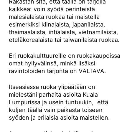
Rakastan sitä, että täällä on tarjolla
kaikkea: voin syödä perinteistä
malesialaista ruokaa tai maistella
esimerkiksi kiinalaista, japanilaista,
thaimaalaista, intialaista, vietnamilaista,
eteläkorealaista tai taiwanilaista ruokaa.
Eri ruokakulttuureille on ruokakaupoissa
omat hyllyvälinsä, minkä lisäksi
ravintoloiden tarjonta on VALTAVA.
Itseasiassa ruoka ylipäätään on
mielestäni parhaita asioita Kuala
Lumpurissa ja usein tuntuukin, että
kuljen täällä vain paikasta toiseen
syöden ja erilaisia asioita maistellen.