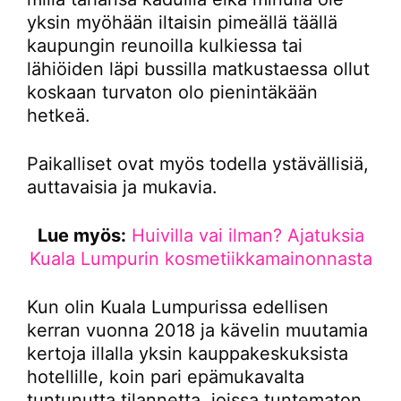
yksin myöhään iltaisin pimeällä täällä
kaupungin reunoilla kulkiessa tai
lähiöiden läpi bussilla matkustaessa ollut
koskaan turvaton olo pienintäkään
hetkeä.
Paikalliset ovat myös todella ystävällisiä,
auttavaisia ja mukavia.
Lue myös:
Huivilla vai ilman? Ajatuksia
Kuala Lumpurin kosmetiikkamainonnasta
Kun olin Kuala Lumpurissa edellisen
kerran vuonna 2018 ja kävelin muutamia
kertoja illalla yksin kauppakeskuksista
hotellille, koin pari epämukavalta
tuntunutta tilannetta, joissa tuntematon