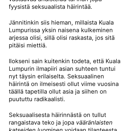
fyysistä seksuaalista häirintää.
Jännitinkin siis hieman, millaista Kuala
Lumpurissa yksin naisena kulkeminen
arjessa olisi, sillä olisi raskasta, jos sitä
pitäisi miettiä.
Ilokseni sain kuitenkin todeta, että Kuala
Lumpurin ilmapiiri asian suhteen tuntui
nyt täysin erilaiselta. Seksuaalinen
häirintä on ilmeisesti ollut viime vuosina
täällä tapetilla ollut asia ja siihen on
puututtu radikaalisti.
Seksuaalisesta häirinnästä on tullut
rangaistava teko ja jopa
vääränlaisten
katseiden luominen
voidaan tilanteesta