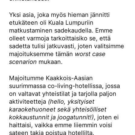
Yksi asia, joka myös hieman jännitti
etukäteen oli Kuala Lumpuriin
matkustaminen sadekaudella. Emme
olleet varmoja tarkoittaisiko se, että
sadetta tulisi jatkuvasti, joten valitsimme
majoituksemme tämän
worst case
scenarion
mukaan.
Majoitumme Kaakkois-Aasian
suurimmassa co-living-hotellissa, jossa
on valtavat yhteistilat ja tarjolla paljon
aktiviteetteja
(hello, yksityiset
karaokehuoneet sekä yhteisölliset
kokkaustunnit ja joogatunnit!)
, joten ei
haittaisi, vaikka emme liiemmin voisi
sateen takia poistua hotellilta.