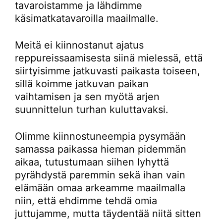
tavaroistamme ja lähdimme
käsimatkatavaroilla maailmalle.
Meitä ei kiinnostanut ajatus
reppureissaamisesta siinä mielessä, että
siirtyisimme jatkuvasti paikasta toiseen,
sillä koimme jatkuvan paikan
vaihtamisen ja sen myötä arjen
suunnittelun turhan kuluttavaksi.
Olimme kiinnostuneempia pysymään
samassa paikassa hieman pidemmän
aikaa, tutustumaan siihen lyhyttä
pyrähdystä paremmin sekä ihan vain
elämään omaa arkeamme maailmalla
niin, että ehdimme tehdä omia
juttujamme, mutta täydentää niitä sitten