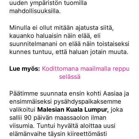
uuden ympäristön tuomilla
mahdollisuuksilla.
Minulla ei ollut mitään ajatusta siitä,
kauanko haluaisin näin elää, eli
suunnitelmanani on elää näin toistaiseksi
kunnes tuntuu, että haluan jotain muuta.
Lue myös:
Kodittomana maailmalla reppu
selässä
Päätimme suunnata ensin kohti Aasiaa ja
ensimmäiseksi pysähdyspaikaksemme
valikoitui
Malesian
Kuala Lumpur,
joka
sallii 90 päivän maassaolon ilman
viisumia. Tuntui hyvältä aloittaa uusi
elämänvaihe täysin kiireettömästi