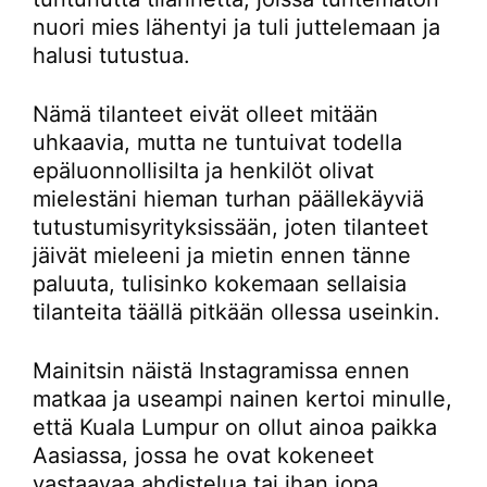
nuori mies lähentyi ja tuli juttelemaan ja
halusi tutustua.
Nämä tilanteet eivät olleet mitään
uhkaavia, mutta ne tuntuivat todella
epäluonnollisilta ja henkilöt olivat
mielestäni hieman turhan päällekäyviä
tutustumisyrityksissään, joten tilanteet
jäivät mieleeni ja mietin ennen tänne
paluuta, tulisinko kokemaan sellaisia
tilanteita täällä pitkään ollessa useinkin.
Mainitsin näistä Instagramissa ennen
matkaa ja useampi nainen kertoi minulle,
että Kuala Lumpur on ollut ainoa paikka
Aasiassa, jossa he ovat kokeneet
vastaavaa ahdistelua tai ihan jopa