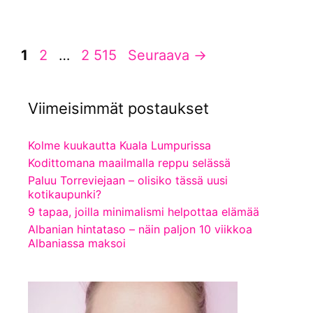
Sivu
Sivu
Sivu
1
2
…
2 515
Seuraava
→
Viimeisimmät postaukset
Kolme kuukautta Kuala Lumpurissa
Kodittomana maailmalla reppu selässä
Paluu Torreviejaan – olisiko tässä uusi
kotikaupunki?
9 tapaa, joilla minimalismi helpottaa elämää
Albanian hintataso – näin paljon 10 viikkoa
Albaniassa maksoi