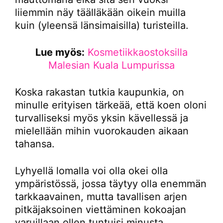
liiemmin näy täälläkään oikein muilla
kuin (yleensä länsimaisilla) turisteilla.
Lue myös:
Kosmetiikkaostoksilla
Malesian Kuala Lumpurissa
Koska rakastan tutkia kaupunkia, on
minulle erityisen tärkeää, että koen oloni
turvalliseksi myös yksin kävellessä ja
mielellään mihin vuorokauden aikaan
tahansa.
Lyhyellä lomalla voi olla okei olla
ympäristössä, jossa täytyy olla enemmän
tarkkaavainen, mutta tavallisen arjen
pitkäjaksoinen viettäminen kokoajan
varuillaan ollen tuntuisi minusta