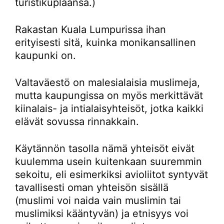
turistikuplaansa.)
Rakastan Kuala Lumpurissa ihan
erityisesti sitä, kuinka monikansallinen
kaupunki on.
Valtaväestö on malesialaisia muslimeja,
mutta kaupungissa on myös merkittävät
kiinalais- ja intialaisyhteisöt, jotka kaikki
elävät sovussa rinnakkain.
Käytännön tasolla nämä yhteisöt eivät
kuulemma usein kuitenkaan suuremmin
sekoitu, eli esimerkiksi avioliitot syntyvät
tavallisesti oman yhteisön sisällä
(muslimi voi naida vain muslimin tai
muslimiksi kääntyvän) ja etnisyys voi