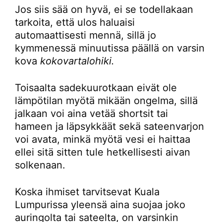
Jos siis sää on hyvä, ei se todellakaan
tarkoita, että ulos haluaisi
automaattisesti mennä, sillä jo
kymmenessä minuutissa päällä on varsin
kova
kokovartalohiki.
Toisaalta sadekuurotkaan eivät ole
lämpötilan myötä mikään ongelma, sillä
jalkaan voi aina vetää shortsit tai
hameen ja läpsykkäät sekä sateenvarjon
voi avata, minkä myötä vesi ei haittaa
ellei sitä sitten tule hetkellisesti aivan
solkenaan.
Koska ihmiset tarvitsevat Kuala
Lumpurissa yleensä aina suojaa joko
auringolta tai sateelta, on varsinkin