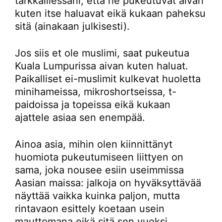
tarkkaillessani, että he pukeutuvat aivan
kuten itse haluavat eikä kukaan paheksu
sitä (ainakaan julkisesti).
Jos siis et ole muslimi, saat pukeutua
Kuala Lumpurissa aivan kuten haluat.
Paikalliset ei-muslimit kulkevat huoletta
minihameissa, mikroshortseissa, t-
paidoissa ja topeissa eikä kukaan
ajattele asiaa sen enempää.
Ainoa asia, mihin olen kiinnittänyt
huomiota pukeutumiseen liittyen on
sama, joka nousee esiin useimmissa
Aasian maissa: jalkoja on hyväksyttävää
näyttää vaikka kuinka paljon, mutta
rintavaon esittely koetaan usein
mauttomana eikä sitä sen vuoksi