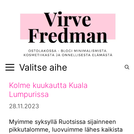
Siirry
sisältöön
Valitse aihe
Kolme kuukautta Kuala
Lumpurissa
28.11.2023
Myimme syksyllä Ruotsissa sijainneen
pikkutalomme, luovuimme lähes kaikista