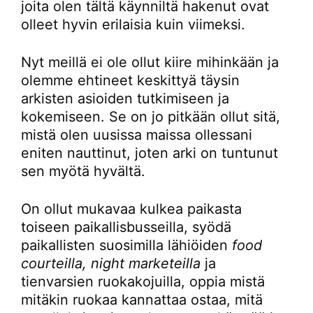
joita olen tältä käynniltä hakenut ovat
olleet hyvin erilaisia kuin viimeksi.
Nyt meillä ei ole ollut kiire mihinkään ja
olemme ehtineet keskittyä täysin
arkisten asioiden tutkimiseen ja
kokemiseen. Se on jo pitkään ollut sitä,
mistä olen uusissa maissa ollessani
eniten nauttinut, joten arki on tuntunut
sen myötä hyvältä.
On ollut mukavaa kulkea paikasta
toiseen paikallisbusseilla, syödä
paikallisten suosimilla lähiöiden
food
courteilla, night marketeilla
ja
tienvarsien ruokakojuilla, oppia mistä
mitäkin ruokaa kannattaa ostaa, mitä