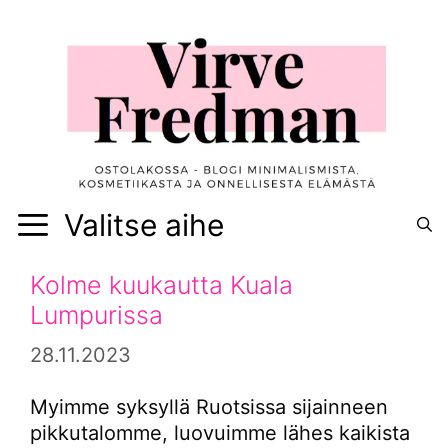
Siirry
sisältöön
Valitse aihe
Kolme kuukautta Kuala
Lumpurissa
28.11.2023
Myimme syksyllä Ruotsissa sijainneen
pikkutalomme, luovuimme lähes kaikista