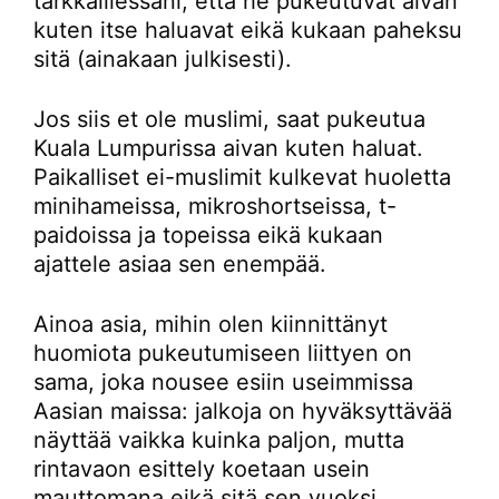
tarkkaillessani, että he pukeutuvat aivan
kuten itse haluavat eikä kukaan paheksu
sitä (ainakaan julkisesti).
Jos siis et ole muslimi, saat pukeutua
Kuala Lumpurissa aivan kuten haluat.
Paikalliset ei-muslimit kulkevat huoletta
minihameissa, mikroshortseissa, t-
paidoissa ja topeissa eikä kukaan
ajattele asiaa sen enempää.
Ainoa asia, mihin olen kiinnittänyt
huomiota pukeutumiseen liittyen on
sama, joka nousee esiin useimmissa
Aasian maissa: jalkoja on hyväksyttävää
näyttää vaikka kuinka paljon, mutta
rintavaon esittely koetaan usein
mauttomana eikä sitä sen vuoksi