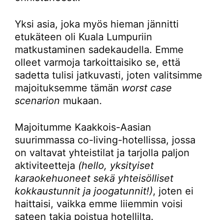
Yksi asia, joka myös hieman jännitti
etukäteen oli Kuala Lumpuriin
matkustaminen sadekaudella. Emme
olleet varmoja tarkoittaisiko se, että
sadetta tulisi jatkuvasti, joten valitsimme
majoituksemme tämän
worst case
scenarion
mukaan.
Majoitumme Kaakkois-Aasian
suurimmassa co-living-hotellissa, jossa
on valtavat yhteistilat ja tarjolla paljon
aktiviteetteja
(hello, yksityiset
karaokehuoneet sekä yhteisölliset
kokkaustunnit ja joogatunnit!)
, joten ei
haittaisi, vaikka emme liiemmin voisi
sateen takia poistua hotellilta.