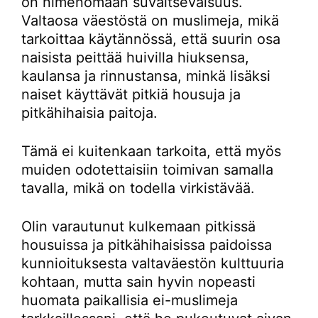
on nimenomaan suvaitsevaisuus.
Valtaosa väestöstä on muslimeja, mikä
tarkoittaa käytännössä, että suurin osa
naisista peittää huivilla hiuksensa,
kaulansa ja rinnustansa, minkä lisäksi
naiset käyttävät pitkiä housuja ja
pitkähihaisia paitoja.
Tämä ei kuitenkaan tarkoita, että myös
muiden odotettaisiin toimivan samalla
tavalla, mikä on todella virkistävää.
Olin varautunut kulkemaan pitkissä
housuissa ja pitkähihaisissa paidoissa
kunnioituksesta valtaväestön kulttuuria
kohtaan, mutta sain hyvin nopeasti
huomata paikallisia ei-muslimeja