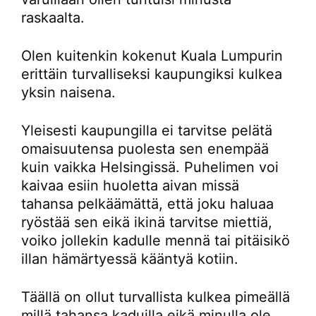
raskaalta.
Olen kuitenkin kokenut Kuala Lumpurin
erittäin turvalliseksi kaupungiksi kulkea
yksin naisena.
Yleisesti kaupungilla ei tarvitse pelätä
omaisuutensa puolesta sen enempää
kuin vaikka Helsingissä. Puhelimen voi
kaivaa esiin huoletta aivan missä
tahansa pelkäämättä, että joku haluaa
ryöstää sen eikä ikinä tarvitse miettiä,
voiko jollekin kadulle mennä tai pitäisikö
illan hämärtyessä kääntyä kotiin.
Täällä on ollut turvallista kulkea pimeällä
millä tahansa kaduilla eikä minulla ole