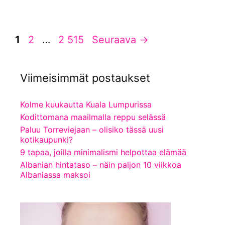
Sivu
Sivu
Sivu
1
2
…
2 515
Seuraava
→
Viimeisimmät postaukset
Kolme kuukautta Kuala Lumpurissa
Kodittomana maailmalla reppu selässä
Paluu Torreviejaan – olisiko tässä uusi
kotikaupunki?
9 tapaa, joilla minimalismi helpottaa elämää
Albanian hintataso – näin paljon 10 viikkoa
Albaniassa maksoi