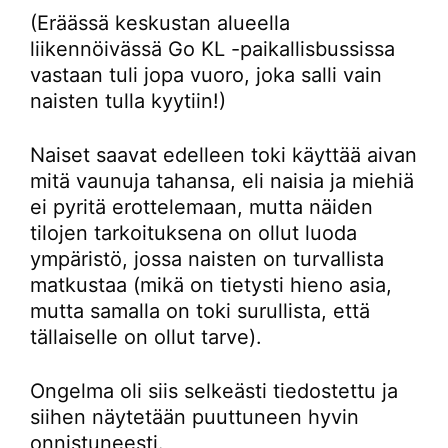
(Eräässä keskustan alueella
liikennöivässä Go KL -paikallisbussissa
vastaan tuli jopa vuoro, joka salli vain
naisten tulla kyytiin!)
Naiset saavat edelleen toki käyttää aivan
mitä vaunuja tahansa, eli naisia ja miehiä
ei pyritä erottelemaan, mutta näiden
tilojen tarkoituksena on ollut luoda
ympäristö, jossa naisten on turvallista
matkustaa (mikä on tietysti hieno asia,
mutta samalla on toki surullista, että
tällaiselle on ollut tarve).
Ongelma oli siis selkeästi tiedostettu ja
siihen näytetään puuttuneen hyvin
onnistuneesti.