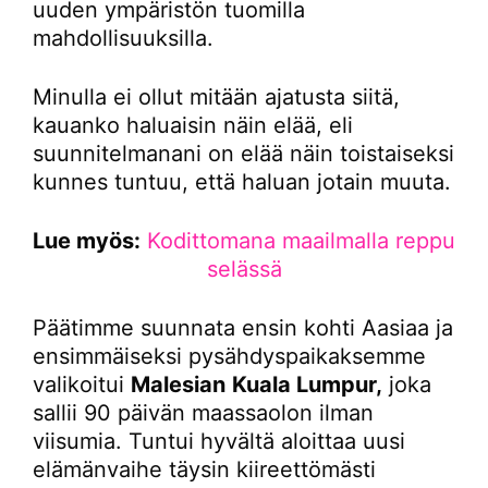
uuden ympäristön tuomilla
mahdollisuuksilla.
Minulla ei ollut mitään ajatusta siitä,
kauanko haluaisin näin elää, eli
suunnitelmanani on elää näin toistaiseksi
kunnes tuntuu, että haluan jotain muuta.
Lue myös:
Kodittomana maailmalla reppu
selässä
Päätimme suunnata ensin kohti Aasiaa ja
ensimmäiseksi pysähdyspaikaksemme
valikoitui
Malesian
Kuala Lumpur,
joka
sallii 90 päivän maassaolon ilman
viisumia. Tuntui hyvältä aloittaa uusi
elämänvaihe täysin kiireettömästi