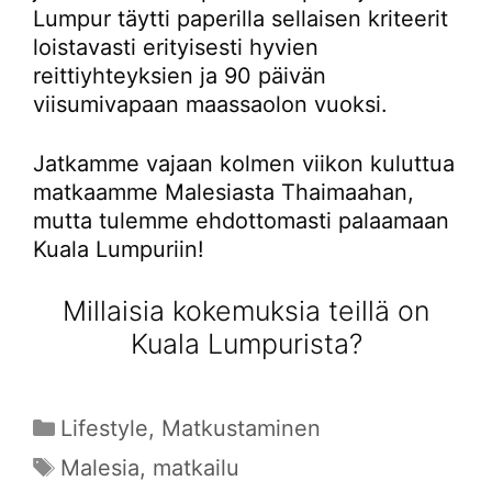
Lumpur täytti paperilla sellaisen kriteerit
loistavasti erityisesti hyvien
reittiyhteyksien ja 90 päivän
viisumivapaan maassaolon vuoksi.
Jatkamme vajaan kolmen viikon kuluttua
matkaamme Malesiasta Thaimaahan,
mutta tulemme ehdottomasti palaamaan
Kuala Lumpuriin!
Millaisia kokemuksia teillä on
Kuala Lumpurista?
Kategoriat
Lifestyle
,
Matkustaminen
Avainsanat
Malesia
,
matkailu