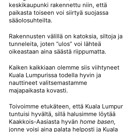
keskikaupunki rakennettu niin, että
paikasta toiseen voi siirtyä suojassa
sääolosuhteilta.
Rakennusten välillä on katoksia, siltoja ja
tunneleita, joten ”ulos” voi lähteä
oikeastaan aina säästä riippumatta.
Kaiken kaikkiaan olemme siis viihtyneet
Kuala Lumpurissa todella hyvin ja
nauttineet valitsemastamme
majapaikasta kovasti.
Toivoimme etukäteen, että Kuala Lumpur
tuntuisi hyvältä, sillä halusimme löytää
Kaakkois-Aasiasta hyvän
home basen,
jonne voisi aina palata helposti ja Kuala