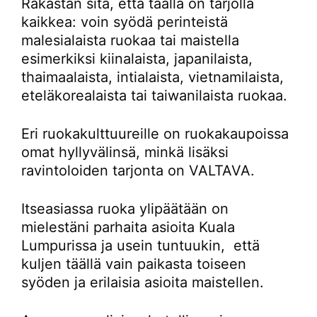
Rakastan sitä, että täällä on tarjolla
kaikkea: voin syödä perinteistä
malesialaista ruokaa tai maistella
esimerkiksi kiinalaista, japanilaista,
thaimaalaista, intialaista, vietnamilaista,
eteläkorealaista tai taiwanilaista ruokaa.
Eri ruokakulttuureille on ruokakaupoissa
omat hyllyvälinsä, minkä lisäksi
ravintoloiden tarjonta on VALTAVA.
Itseasiassa ruoka ylipäätään on
mielestäni parhaita asioita Kuala
Lumpurissa ja usein tuntuukin, että
kuljen täällä vain paikasta toiseen
syöden ja erilaisia asioita maistellen.