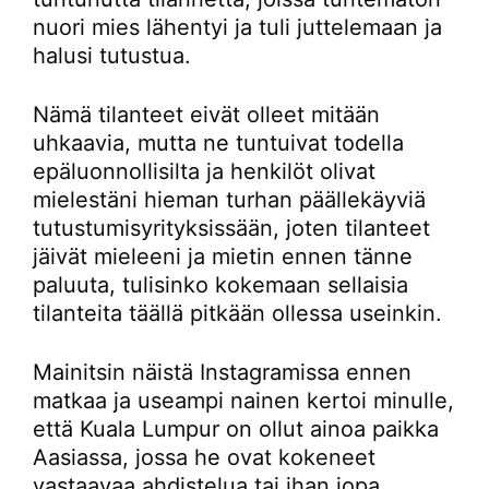
nuori mies lähentyi ja tuli juttelemaan ja
halusi tutustua.
Nämä tilanteet eivät olleet mitään
uhkaavia, mutta ne tuntuivat todella
epäluonnollisilta ja henkilöt olivat
mielestäni hieman turhan päällekäyviä
tutustumisyrityksissään, joten tilanteet
jäivät mieleeni ja mietin ennen tänne
paluuta, tulisinko kokemaan sellaisia
tilanteita täällä pitkään ollessa useinkin.
Mainitsin näistä Instagramissa ennen
matkaa ja useampi nainen kertoi minulle,
että Kuala Lumpur on ollut ainoa paikka
Aasiassa, jossa he ovat kokeneet
vastaavaa ahdistelua tai ihan jopa