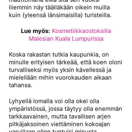
liiemmin näy täälläkään oikein muilla
kuin (yleensä länsimaisilla) turisteilla.
Lue myös:
Kosmetiikkaostoksilla
Malesian Kuala Lumpurissa
Koska rakastan tutkia kaupunkia, on
minulle erityisen tärkeää, että koen oloni
turvalliseksi myös yksin kävellessä ja
mielellään mihin vuorokauden aikaan
tahansa.
Lyhyellä lomalla voi olla okei olla
ympäristössä, jossa täytyy olla enemmän
tarkkaavainen, mutta tavallisen arjen
pitkäjaksoinen viettäminen kokoajan
varuillaan ollen tuntuisi minusta