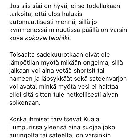
Jos siis sää on hyvä, ei se todellakaan
tarkoita, että ulos haluaisi
automaattisesti mennä, sillä jo
kymmenessä minuutissa päällä on varsin
kova
kokovartalohiki.
Toisaalta sadekuurotkaan eivät ole
lämpötilan myötä mikään ongelma, sillä
jalkaan voi aina vetää shortsit tai
hameen ja läpsykkäät sekä sateenvarjon
voi avata, minkä myötä vesi ei haittaa
ellei sitä sitten tule hetkellisesti aivan
solkenaan.
Koska ihmiset tarvitsevat Kuala
Lumpurissa yleensä aina suojaa joko
auringolta tai sateelta, on varsinkin