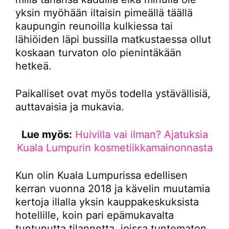
yksin myöhään iltaisin pimeällä täällä
kaupungin reunoilla kulkiessa tai
lähiöiden läpi bussilla matkustaessa ollut
koskaan turvaton olo pienintäkään
hetkeä.
Paikalliset ovat myös todella ystävällisiä,
auttavaisia ja mukavia.
Lue myös:
Huivilla vai ilman? Ajatuksia
Kuala Lumpurin kosmetiikkamainonnasta
Kun olin Kuala Lumpurissa edellisen
kerran vuonna 2018 ja kävelin muutamia
kertoja illalla yksin kauppakeskuksista
hotellille, koin pari epämukavalta
tuntunutta tilannetta, joissa tuntematon