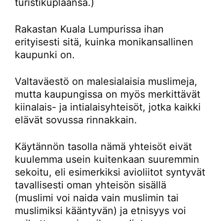
turistikuplaansa.)
Rakastan Kuala Lumpurissa ihan
erityisesti sitä, kuinka monikansallinen
kaupunki on.
Valtaväestö on malesialaisia muslimeja,
mutta kaupungissa on myös merkittävät
kiinalais- ja intialaisyhteisöt, jotka kaikki
elävät sovussa rinnakkain.
Käytännön tasolla nämä yhteisöt eivät
kuulemma usein kuitenkaan suuremmin
sekoitu, eli esimerkiksi avioliitot syntyvät
tavallisesti oman yhteisön sisällä
(muslimi voi naida vain muslimin tai
muslimiksi kääntyvän) ja etnisyys voi