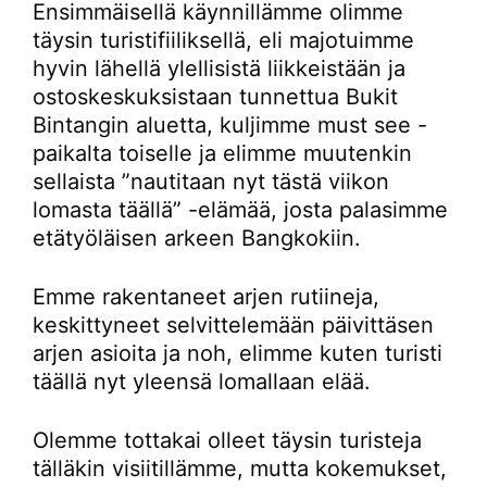
Ensimmäisellä käynnillämme olimme
täysin turistifiiliksellä, eli majotuimme
hyvin lähellä ylellisistä liikkeistään ja
ostoskeskuksistaan tunnettua Bukit
Bintangin aluetta, kuljimme must see -
paikalta toiselle ja elimme muutenkin
sellaista ”nautitaan nyt tästä viikon
lomasta täällä” -elämää, josta palasimme
etätyöläisen arkeen Bangkokiin.
Emme rakentaneet arjen rutiineja,
keskittyneet selvittelemään päivittäsen
arjen asioita ja noh, elimme kuten turisti
täällä nyt yleensä lomallaan elää.
Olemme tottakai olleet täysin turisteja
tälläkin visiitillämme, mutta kokemukset,