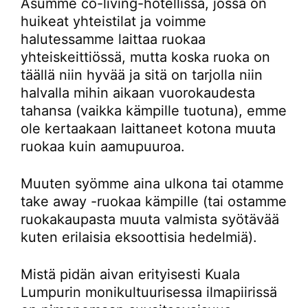
Asumme co-living-hotellissa, jossa on
huikeat yhteistilat ja voimme
halutessamme laittaa ruokaa
yhteiskeittiössä, mutta koska ruoka on
täällä niin hyvää ja sitä on tarjolla niin
halvalla mihin aikaan vuorokaudesta
tahansa (vaikka kämpille tuotuna), emme
ole kertaakaan laittaneet kotona muuta
ruokaa kuin aamupuuroa.
Muuten syömme aina ulkona tai otamme
take away -ruokaa kämpille (tai ostamme
ruokakaupasta muuta valmista syötävää
kuten erilaisia eksoottisia hedelmiä).
Mistä pidän aivan erityisesti Kuala
Lumpurin monikultuurisessa ilmapiirissä