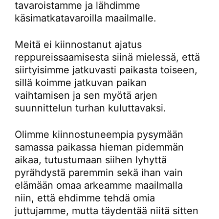
tavaroistamme ja lähdimme
käsimatkatavaroilla maailmalle.
Meitä ei kiinnostanut ajatus
reppureissaamisesta siinä mielessä, että
siirtyisimme jatkuvasti paikasta toiseen,
sillä koimme jatkuvan paikan
vaihtamisen ja sen myötä arjen
suunnittelun turhan kuluttavaksi.
Olimme kiinnostuneempia pysymään
samassa paikassa hieman pidemmän
aikaa, tutustumaan siihen lyhyttä
pyrähdystä paremmin sekä ihan vain
elämään omaa arkeamme maailmalla
niin, että ehdimme tehdä omia
juttujamme, mutta täydentää niitä sitten