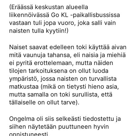
(Eräässä keskustan alueella
liikennöivässä Go KL -paikallisbussissa
vastaan tuli jopa vuoro, joka salli vain
naisten tulla kyytiin!)
Naiset saavat edelleen toki käyttää aivan
mitä vaunuja tahansa, eli naisia ja miehiä
ei pyritä erottelemaan, mutta näiden
tilojen tarkoituksena on ollut luoda
ympäristö, jossa naisten on turvallista
matkustaa (mikä on tietysti hieno asia,
mutta samalla on toki surullista, että
tällaiselle on ollut tarve).
Ongelma oli siis selkeästi tiedostettu ja
siihen näytetään puuttuneen hyvin
onnistuneesti.