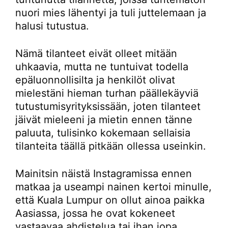
nuori mies lähentyi ja tuli juttelemaan ja
halusi tutustua.
Nämä tilanteet eivät olleet mitään
uhkaavia, mutta ne tuntuivat todella
epäluonnollisilta ja henkilöt olivat
mielestäni hieman turhan päällekäyviä
tutustumisyrityksissään, joten tilanteet
jäivät mieleeni ja mietin ennen tänne
paluuta, tulisinko kokemaan sellaisia
tilanteita täällä pitkään ollessa useinkin.
Mainitsin näistä Instagramissa ennen
matkaa ja useampi nainen kertoi minulle,
että Kuala Lumpur on ollut ainoa paikka
Aasiassa, jossa he ovat kokeneet
vastaavaa ahdistelua tai ihan jopa