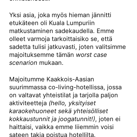
Yksi asia, joka myös hieman jännitti
etukäteen oli Kuala Lumpuriin
matkustaminen sadekaudella. Emme
olleet varmoja tarkoittaisiko se, että
sadetta tulisi jatkuvasti, joten valitsimme
majoituksemme tämän
worst case
scenarion
mukaan.
Majoitumme Kaakkois-Aasian
suurimmassa co-living-hotellissa, jossa
on valtavat yhteistilat ja tarjolla paljon
aktiviteetteja
(hello, yksityiset
karaokehuoneet sekä yhteisölliset
kokkaustunnit ja joogatunnit!)
, joten ei
haittaisi, vaikka emme liiemmin voisi
sateen takia poistua hotellilta.