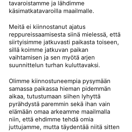
tavaroistamme ja lähdimme
käsimatkatavaroilla maailmalle.
Meitä ei kiinnostanut ajatus
reppureissaamisesta siinä mielessä, että
siirtyisimme jatkuvasti paikasta toiseen,
sillä koimme jatkuvan paikan
vaihtamisen ja sen myötä arjen
suunnittelun turhan kuluttavaksi.
Olimme kiinnostuneempia pysymään
samassa paikassa hieman pidemmän
aikaa, tutustumaan siihen lyhyttä
pyrähdystä paremmin sekä ihan vain
elämään omaa arkeamme maailmalla
niin, että ehdimme tehdä omia
juttujamme, mutta täydentää niitä sitten