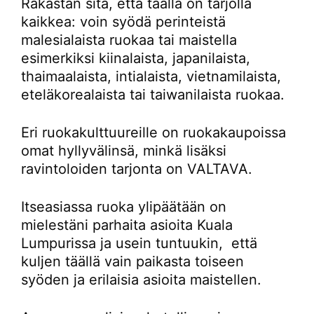
Rakastan sitä, että täällä on tarjolla
kaikkea: voin syödä perinteistä
malesialaista ruokaa tai maistella
esimerkiksi kiinalaista, japanilaista,
thaimaalaista, intialaista, vietnamilaista,
eteläkorealaista tai taiwanilaista ruokaa.
Eri ruokakulttuureille on ruokakaupoissa
omat hyllyvälinsä, minkä lisäksi
ravintoloiden tarjonta on VALTAVA.
Itseasiassa ruoka ylipäätään on
mielestäni parhaita asioita Kuala
Lumpurissa ja usein tuntuukin, että
kuljen täällä vain paikasta toiseen
syöden ja erilaisia asioita maistellen.