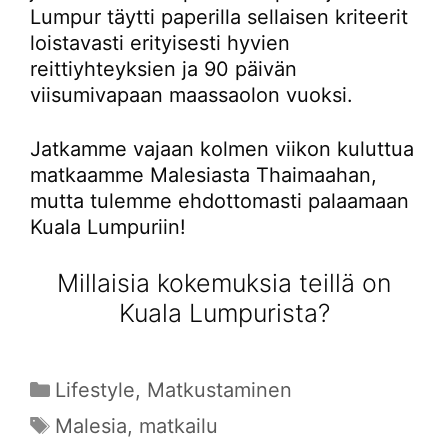
Lumpur täytti paperilla sellaisen kriteerit
loistavasti erityisesti hyvien
reittiyhteyksien ja 90 päivän
viisumivapaan maassaolon vuoksi.
Jatkamme vajaan kolmen viikon kuluttua
matkaamme Malesiasta Thaimaahan,
mutta tulemme ehdottomasti palaamaan
Kuala Lumpuriin!
Millaisia kokemuksia teillä on
Kuala Lumpurista?
Kategoriat
Lifestyle
,
Matkustaminen
Avainsanat
Malesia
,
matkailu