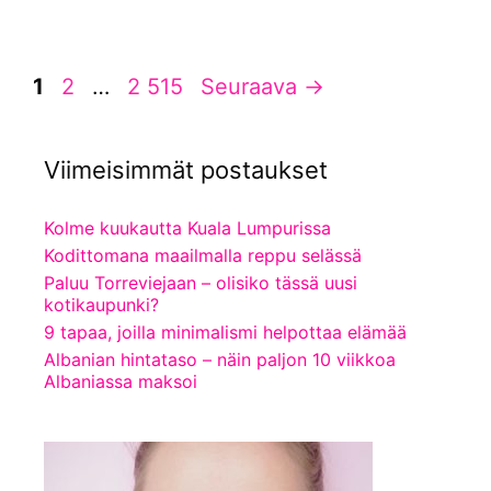
Sivu
Sivu
Sivu
1
2
…
2 515
Seuraava
→
Viimeisimmät postaukset
Kolme kuukautta Kuala Lumpurissa
Kodittomana maailmalla reppu selässä
Paluu Torreviejaan – olisiko tässä uusi
kotikaupunki?
9 tapaa, joilla minimalismi helpottaa elämää
Albanian hintataso – näin paljon 10 viikkoa
Albaniassa maksoi