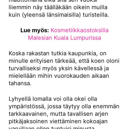
liiemmin näy täälläkään oikein muilla
kuin (yleensä länsimaisilla) turisteilla.
Lue myös:
Kosmetiikkaostoksilla
Malesian Kuala Lumpurissa
Koska rakastan tutkia kaupunkia, on
minulle erityisen tärkeää, että koen oloni
turvalliseksi myös yksin kävellessä ja
mielellään mihin vuorokauden aikaan
tahansa.
Lyhyellä lomalla voi olla okei olla
ympäristössä, jossa täytyy olla enemmän
tarkkaavainen, mutta tavallisen arjen
pitkäjaksoinen viettäminen kokoajan
varuillaan ollen tuntuisi minusta