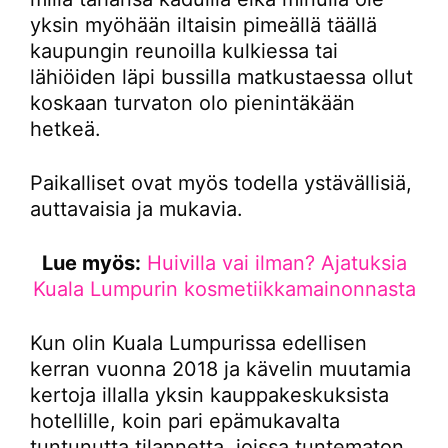
yksin myöhään iltaisin pimeällä täällä
kaupungin reunoilla kulkiessa tai
lähiöiden läpi bussilla matkustaessa ollut
koskaan turvaton olo pienintäkään
hetkeä.
Paikalliset ovat myös todella ystävällisiä,
auttavaisia ja mukavia.
Lue myös:
Huivilla vai ilman? Ajatuksia
Kuala Lumpurin kosmetiikkamainonnasta
Kun olin Kuala Lumpurissa edellisen
kerran vuonna 2018 ja kävelin muutamia
kertoja illalla yksin kauppakeskuksista
hotellille, koin pari epämukavalta
tuntunutta tilannetta, joissa tuntematon