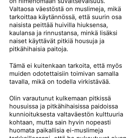
on nimenomaan suvaitsevaisuus.
Valtaosa väestöstä on muslimeja, mikä
tarkoittaa käytännössä, että suurin osa
naisista peittää huivilla hiuksensa,
kaulansa ja rinnustansa, minkä lisäksi
naiset käyttävät pitkiä housuja ja
pitkähihaisia paitoja.
Tämä ei kuitenkaan tarkoita, että myös
muiden odotettaisiin toimivan samalla
tavalla, mikä on todella virkistävää.
Olin varautunut kulkemaan pitkissä
housuissa ja pitkähihaisissa paidoissa
kunnioituksesta valtaväestön kulttuuria
kohtaan, mutta sain hyvin nopeasti
huomata paikallisia ei-muslimeja