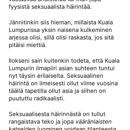
fyysistä seksuaalista häirintää.
Jännitinkin siis hieman, millaista Kuala
Lumpurissa yksin naisena kulkeminen
arjessa olisi, sillä olisi raskasta, jos sitä
pitäisi miettiä.
Ilokseni sain kuitenkin todeta, että Kuala
Lumpurin ilmapiiri asian suhteen tuntui
nyt täysin erilaiselta. Seksuaalinen
häirintä on ilmeisesti ollut viime vuosina
täällä tapetilla ollut asia ja siihen on
puututtu radikaalisti.
Seksuaalisesta häirinnästä on tullut
rangaistava teko ja jopa
vääränlaisten
katseiden luominen
voidaan tilanteesta