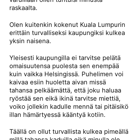
raskaalta.
Olen kuitenkin kokenut Kuala Lumpurin
erittäin turvalliseksi kaupungiksi kulkea
yksin naisena.
Yleisesti kaupungilla ei tarvitse pelätä
omaisuutensa puolesta sen enempää
kuin vaikka Helsingissä. Puhelimen voi
kaivaa esiin huoletta aivan missä
tahansa pelkäämättä, että joku haluaa
ryöstää sen eikä ikinä tarvitse miettiä,
voiko jollekin kadulle mennä tai pitäisikö
illan hämärtyessä kääntyä kotiin.
Täällä on ollut turvallista kulkea pimeällä
millä tahansa kaduilla eikä minulla ole