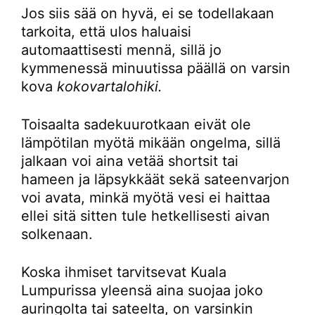
Jos siis sää on hyvä, ei se todellakaan
tarkoita, että ulos haluaisi
automaattisesti mennä, sillä jo
kymmenessä minuutissa päällä on varsin
kova
kokovartalohiki.
Toisaalta sadekuurotkaan eivät ole
lämpötilan myötä mikään ongelma, sillä
jalkaan voi aina vetää shortsit tai
hameen ja läpsykkäät sekä sateenvarjon
voi avata, minkä myötä vesi ei haittaa
ellei sitä sitten tule hetkellisesti aivan
solkenaan.
Koska ihmiset tarvitsevat Kuala
Lumpurissa yleensä aina suojaa joko
auringolta tai sateelta, on varsinkin