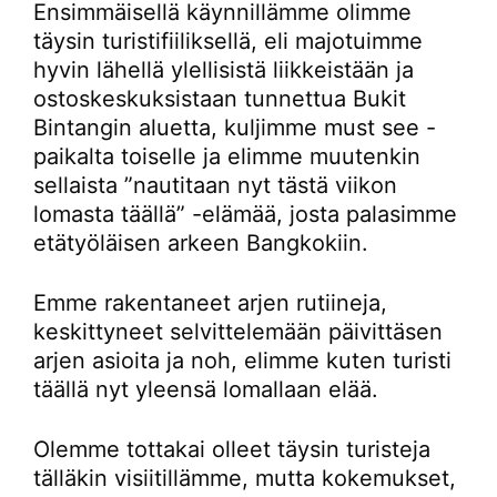
Ensimmäisellä käynnillämme olimme
täysin turistifiiliksellä, eli majotuimme
hyvin lähellä ylellisistä liikkeistään ja
ostoskeskuksistaan tunnettua Bukit
Bintangin aluetta, kuljimme must see -
paikalta toiselle ja elimme muutenkin
sellaista ”nautitaan nyt tästä viikon
lomasta täällä” -elämää, josta palasimme
etätyöläisen arkeen Bangkokiin.
Emme rakentaneet arjen rutiineja,
keskittyneet selvittelemään päivittäsen
arjen asioita ja noh, elimme kuten turisti
täällä nyt yleensä lomallaan elää.
Olemme tottakai olleet täysin turisteja
tälläkin visiitillämme, mutta kokemukset,