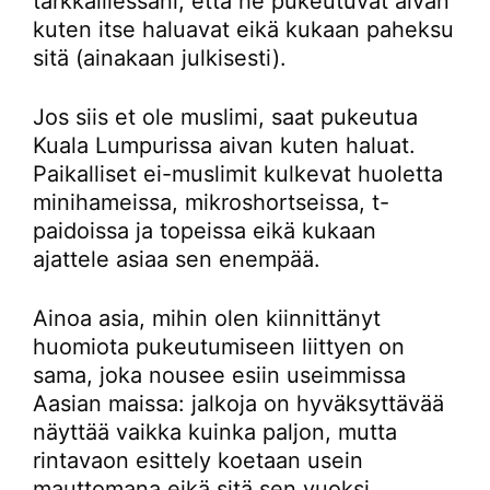
tarkkaillessani, että he pukeutuvat aivan
kuten itse haluavat eikä kukaan paheksu
sitä (ainakaan julkisesti).
Jos siis et ole muslimi, saat pukeutua
Kuala Lumpurissa aivan kuten haluat.
Paikalliset ei-muslimit kulkevat huoletta
minihameissa, mikroshortseissa, t-
paidoissa ja topeissa eikä kukaan
ajattele asiaa sen enempää.
Ainoa asia, mihin olen kiinnittänyt
huomiota pukeutumiseen liittyen on
sama, joka nousee esiin useimmissa
Aasian maissa: jalkoja on hyväksyttävää
näyttää vaikka kuinka paljon, mutta
rintavaon esittely koetaan usein
mauttomana eikä sitä sen vuoksi