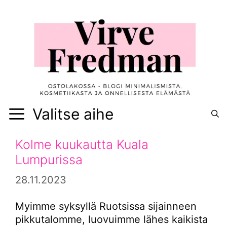
Siirry
sisältöön
Valitse aihe
Kolme kuukautta Kuala
Lumpurissa
28.11.2023
Myimme syksyllä Ruotsissa sijainneen
pikkutalomme, luovuimme lähes kaikista