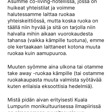
Asumme co-living-hotellissa, jossa on
huikeat yhteistilat ja voimme
halutessamme laittaa ruokaa
yhteiskeittiössä, mutta koska ruoka on
täällä niin hyvää ja sitä on tarjolla niin
halvalla mihin aikaan vuorokaudesta
tahansa (vaikka kämpille tuotuna), emme
ole kertaakaan laittaneet kotona muuta
ruokaa kuin aamupuuroa.
Muuten syömme aina ulkona tai otamme
take away -ruokaa kämpille (tai ostamme
ruokakaupasta muuta valmista syötävää
kuten erilaisia eksoottisia hedelmiä).
Mistä pidän aivan erityisesti Kuala
Lumpurin monikultuurisessa ilmapiirissä