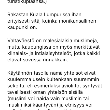
turistikuplaansa.)
Rakastan Kuala Lumpurissa ihan
erityisesti sitä, kuinka monikansallinen
kaupunki on.
Valtaväestö on malesialaisia muslimeja,
mutta kaupungissa on myös merkittävät
kiinalais- ja intialaisyhteisöt, jotka kaikki
elävät sovussa rinnakkain.
Käytännön tasolla nämä yhteisöt eivät
kuulemma usein kuitenkaan suuremmin
sekoitu, eli esimerkiksi avioliitot syntyvät
tavallisesti oman yhteisön sisällä
(muslimi voi naida vain muslimin tai
muslimiksi kääntyvän) ja etnisyys voi