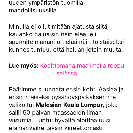
uuden ympäristön tuomilla
mahdollisuuksilla.
Minulla ei ollut mitään ajatusta siitä,
kauanko haluaisin näin elää, eli
suunnitelmanani on elää näin toistaiseksi
kunnes tuntuu, että haluan jotain muuta.
Lue myös:
Kodittomana maailmalla reppu
selässä
Päätimme suunnata ensin kohti Aasiaa ja
ensimmäiseksi pysähdyspaikaksemme
valikoitui
Malesian
Kuala Lumpur,
joka
sallii 90 päivän maassaolon ilman
viisumia. Tuntui hyvältä aloittaa uusi
elämänvaihe täysin kiireettömästi