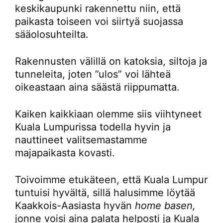
keskikaupunki rakennettu niin, että
paikasta toiseen voi siirtyä suojassa
sääolosuhteilta.
Rakennusten välillä on katoksia, siltoja ja
tunneleita, joten ”ulos” voi lähteä
oikeastaan aina säästä riippumatta.
Kaiken kaikkiaan olemme siis viihtyneet
Kuala Lumpurissa todella hyvin ja
nauttineet valitsemastamme
majapaikasta kovasti.
Toivoimme etukäteen, että Kuala Lumpur
tuntuisi hyvältä, sillä halusimme löytää
Kaakkois-Aasiasta hyvän
home basen,
jonne voisi aina palata helposti ja Kuala