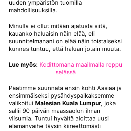
uuden ympäristön tuomilla
mahdollisuuksilla.
Minulla ei ollut mitään ajatusta siitä,
kauanko haluaisin näin elää, eli
suunnitelmanani on elää näin toistaiseksi
kunnes tuntuu, että haluan jotain muuta.
Lue myös:
Kodittomana maailmalla reppu
selässä
Päätimme suunnata ensin kohti Aasiaa ja
ensimmäiseksi pysähdyspaikaksemme
valikoitui
Malesian
Kuala Lumpur,
joka
sallii 90 päivän maassaolon ilman
viisumia. Tuntui hyvältä aloittaa uusi
elämänvaihe täysin kiireettömästi