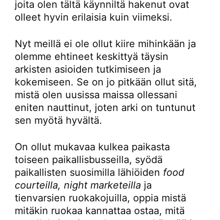
joita olen tältä käynniltä hakenut ovat
olleet hyvin erilaisia kuin viimeksi.
Nyt meillä ei ole ollut kiire mihinkään ja
olemme ehtineet keskittyä täysin
arkisten asioiden tutkimiseen ja
kokemiseen. Se on jo pitkään ollut sitä,
mistä olen uusissa maissa ollessani
eniten nauttinut, joten arki on tuntunut
sen myötä hyvältä.
On ollut mukavaa kulkea paikasta
toiseen paikallisbusseilla, syödä
paikallisten suosimilla lähiöiden
food
courteilla, night marketeilla
ja
tienvarsien ruokakojuilla, oppia mistä
mitäkin ruokaa kannattaa ostaa, mitä