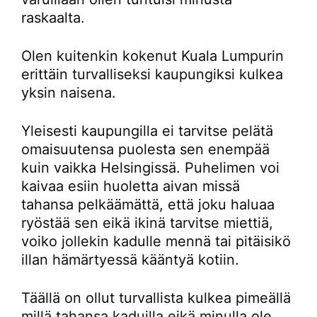
raskaalta.
Olen kuitenkin kokenut Kuala Lumpurin
erittäin turvalliseksi kaupungiksi kulkea
yksin naisena.
Yleisesti kaupungilla ei tarvitse pelätä
omaisuutensa puolesta sen enempää
kuin vaikka Helsingissä. Puhelimen voi
kaivaa esiin huoletta aivan missä
tahansa pelkäämättä, että joku haluaa
ryöstää sen eikä ikinä tarvitse miettiä,
voiko jollekin kadulle mennä tai pitäisikö
illan hämärtyessä kääntyä kotiin.
Täällä on ollut turvallista kulkea pimeällä
millä tahansa kaduilla eikä minulla ole