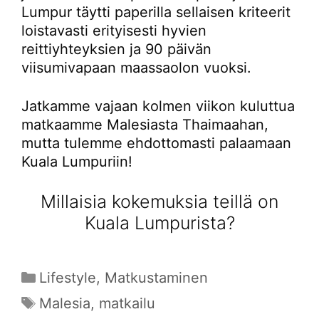
Lumpur täytti paperilla sellaisen kriteerit
loistavasti erityisesti hyvien
reittiyhteyksien ja 90 päivän
viisumivapaan maassaolon vuoksi.
Jatkamme vajaan kolmen viikon kuluttua
matkaamme Malesiasta Thaimaahan,
mutta tulemme ehdottomasti palaamaan
Kuala Lumpuriin!
Millaisia kokemuksia teillä on
Kuala Lumpurista?
Kategoriat
Lifestyle
,
Matkustaminen
Avainsanat
Malesia
,
matkailu