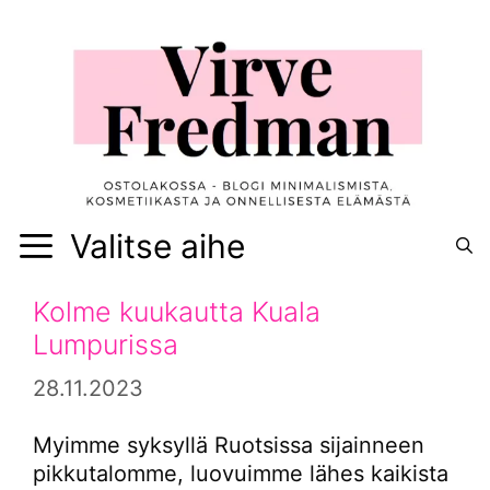
Siirry
sisältöön
Valitse aihe
Kolme kuukautta Kuala
Lumpurissa
28.11.2023
Myimme syksyllä Ruotsissa sijainneen
pikkutalomme, luovuimme lähes kaikista