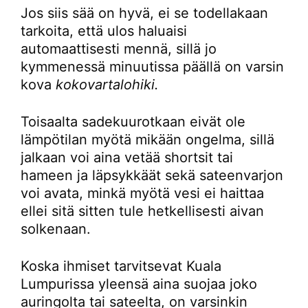
Jos siis sää on hyvä, ei se todellakaan
tarkoita, että ulos haluaisi
automaattisesti mennä, sillä jo
kymmenessä minuutissa päällä on varsin
kova
kokovartalohiki.
Toisaalta sadekuurotkaan eivät ole
lämpötilan myötä mikään ongelma, sillä
jalkaan voi aina vetää shortsit tai
hameen ja läpsykkäät sekä sateenvarjon
voi avata, minkä myötä vesi ei haittaa
ellei sitä sitten tule hetkellisesti aivan
solkenaan.
Koska ihmiset tarvitsevat Kuala
Lumpurissa yleensä aina suojaa joko
auringolta tai sateelta, on varsinkin