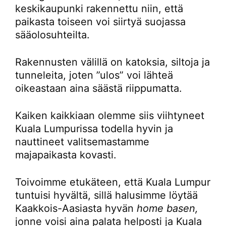
keskikaupunki rakennettu niin, että
paikasta toiseen voi siirtyä suojassa
sääolosuhteilta.
Rakennusten välillä on katoksia, siltoja ja
tunneleita, joten ”ulos” voi lähteä
oikeastaan aina säästä riippumatta.
Kaiken kaikkiaan olemme siis viihtyneet
Kuala Lumpurissa todella hyvin ja
nauttineet valitsemastamme
majapaikasta kovasti.
Toivoimme etukäteen, että Kuala Lumpur
tuntuisi hyvältä, sillä halusimme löytää
Kaakkois-Aasiasta hyvän
home basen,
jonne voisi aina palata helposti ja Kuala