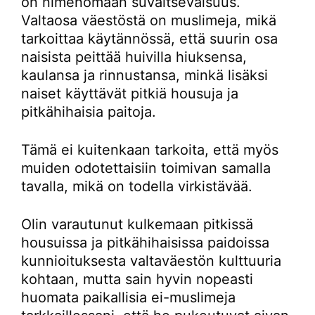
on nimenomaan suvaitsevaisuus.
Valtaosa väestöstä on muslimeja, mikä
tarkoittaa käytännössä, että suurin osa
naisista peittää huivilla hiuksensa,
kaulansa ja rinnustansa, minkä lisäksi
naiset käyttävät pitkiä housuja ja
pitkähihaisia paitoja.
Tämä ei kuitenkaan tarkoita, että myös
muiden odotettaisiin toimivan samalla
tavalla, mikä on todella virkistävää.
Olin varautunut kulkemaan pitkissä
housuissa ja pitkähihaisissa paidoissa
kunnioituksesta valtaväestön kulttuuria
kohtaan, mutta sain hyvin nopeasti
huomata paikallisia ei-muslimeja