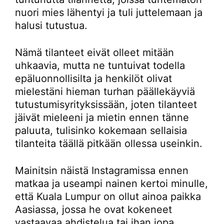
nuori mies lähentyi ja tuli juttelemaan ja
halusi tutustua.
Nämä tilanteet eivät olleet mitään
uhkaavia, mutta ne tuntuivat todella
epäluonnollisilta ja henkilöt olivat
mielestäni hieman turhan päällekäyviä
tutustumisyrityksissään, joten tilanteet
jäivät mieleeni ja mietin ennen tänne
paluuta, tulisinko kokemaan sellaisia
tilanteita täällä pitkään ollessa useinkin.
Mainitsin näistä Instagramissa ennen
matkaa ja useampi nainen kertoi minulle,
että Kuala Lumpur on ollut ainoa paikka
Aasiassa, jossa he ovat kokeneet
vastaavaa ahdistelua tai ihan jopa