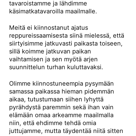
tavaroistamme ja lähdimme
käsimatkatavaroilla maailmalle.
Meitä ei kiinnostanut ajatus
reppureissaamisesta siinä mielessä, että
siirtyisimme jatkuvasti paikasta toiseen,
sillä koimme jatkuvan paikan
vaihtamisen ja sen myötä arjen
suunnittelun turhan kuluttavaksi.
Olimme kiinnostuneempia pysymään
samassa paikassa hieman pidemmän
aikaa, tutustumaan siihen lyhyttä
pyrähdystä paremmin sekä ihan vain
elämään omaa arkeamme maailmalla
niin, että ehdimme tehdä omia
juttujamme, mutta täydentää niitä sitten