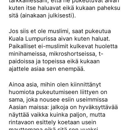
tarkkaillessani, että he pukeutuvat aivan
kuten itse haluavat eikä kukaan paheksu
sitä (ainakaan julkisesti).
Jos siis et ole muslimi, saat pukeutua
Kuala Lumpurissa aivan kuten haluat.
Paikalliset ei-muslimit kulkevat huoletta
minihameissa, mikroshortseissa, t-
paidoissa ja topeissa eikä kukaan
ajattele asiaa sen enempää.
Ainoa asia, mihin olen kiinnittänyt
huomiota pukeutumiseen liittyen on
sama, joka nousee esiin useimmissa
Aasian maissa: jalkoja on hyväksyttävää
näyttää vaikka kuinka paljon, mutta
rintavaon esittely koetaan usein
mauttomana eikä sitä sen vuoksi