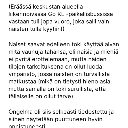
(Eräässä keskustan alueella
liikennöivässä Go KL -paikallisbussissa
vastaan tuli jopa vuoro, joka salli vain
naisten tulla kyytiin!)
Naiset saavat edelleen toki käyttää aivan
mitä vaunuja tahansa, eli naisia ja miehiä
ei pyritä erottelemaan, mutta näiden
tilojen tarkoituksena on ollut luoda
ympäristö, jossa naisten on turvallista
matkustaa (mikä on tietysti hieno asia,
mutta samalla on toki surullista, että
tällaiselle on ollut tarve).
Ongelma oli siis selkeästi tiedostettu ja
siihen näytetään puuttuneen hyvin
onnistuneesti.