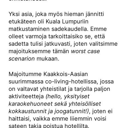
Yksi asia, joka myös hieman jännitti
etukäteen oli Kuala Lumpuriin
matkustaminen sadekaudella. Emme
olleet varmoja tarkoittaisiko se, että
sadetta tulisi jatkuvasti, joten valitsimme
majoituksemme tämän
worst case
scenarion
mukaan.
Majoitumme Kaakkois-Aasian
suurimmassa co-living-hotellissa, jossa
on valtavat yhteistilat ja tarjolla paljon
aktiviteetteja
(hello, yksityiset
karaokehuoneet sekä yhteisölliset
kokkaustunnit ja joogatunnit!)
, joten ei
haittaisi, vaikka emme liiemmin voisi
sateen takia poistua hotellilta.