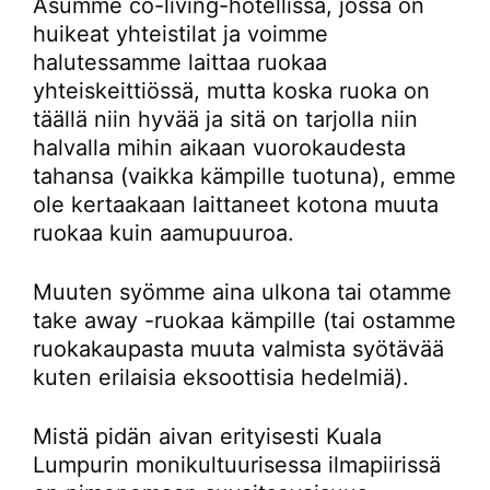
Asumme co-living-hotellissa, jossa on
huikeat yhteistilat ja voimme
halutessamme laittaa ruokaa
yhteiskeittiössä, mutta koska ruoka on
täällä niin hyvää ja sitä on tarjolla niin
halvalla mihin aikaan vuorokaudesta
tahansa (vaikka kämpille tuotuna), emme
ole kertaakaan laittaneet kotona muuta
ruokaa kuin aamupuuroa.
Muuten syömme aina ulkona tai otamme
take away -ruokaa kämpille (tai ostamme
ruokakaupasta muuta valmista syötävää
kuten erilaisia eksoottisia hedelmiä).
Mistä pidän aivan erityisesti Kuala
Lumpurin monikultuurisessa ilmapiirissä