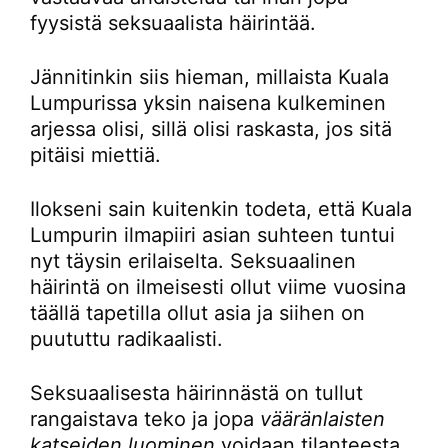
fyysistä seksuaalista häirintää.
Jännitinkin siis hieman, millaista Kuala
Lumpurissa yksin naisena kulkeminen
arjessa olisi, sillä olisi raskasta, jos sitä
pitäisi miettiä.
Ilokseni sain kuitenkin todeta, että Kuala
Lumpurin ilmapiiri asian suhteen tuntui
nyt täysin erilaiselta. Seksuaalinen
häirintä on ilmeisesti ollut viime vuosina
täällä tapetilla ollut asia ja siihen on
puututtu radikaalisti.
Seksuaalisesta häirinnästä on tullut
rangaistava teko ja jopa
vääränlaisten
katseiden luominen
voidaan tilanteesta