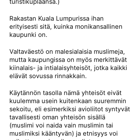
turistikuplaansa.)
Rakastan Kuala Lumpurissa ihan
erityisesti sitä, kuinka monikansallinen
kaupunki on.
Valtaväestö on malesialaisia muslimeja,
mutta kaupungissa on myös merkittävät
kiinalais- ja intialaisyhteisöt, jotka kaikki
elävät sovussa rinnakkain.
Käytännön tasolla nämä yhteisöt eivät
kuulemma usein kuitenkaan suuremmin
sekoitu, eli esimerkiksi avioliitot syntyvät
tavallisesti oman yhteisön sisällä
(muslimi voi naida vain muslimin tai
muslimiksi kääntyvän) ja etnisyys voi