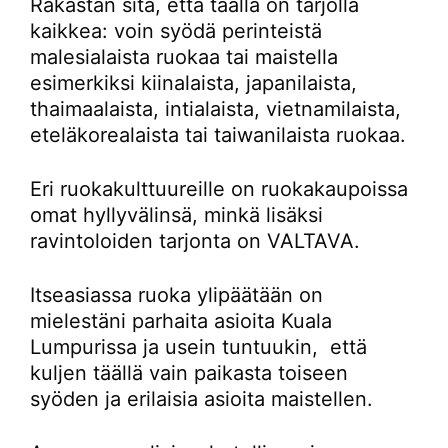
Rakastan sitä, että täällä on tarjolla
kaikkea: voin syödä perinteistä
malesialaista ruokaa tai maistella
esimerkiksi kiinalaista, japanilaista,
thaimaalaista, intialaista, vietnamilaista,
eteläkorealaista tai taiwanilaista ruokaa.
Eri ruokakulttuureille on ruokakaupoissa
omat hyllyvälinsä, minkä lisäksi
ravintoloiden tarjonta on VALTAVA.
Itseasiassa ruoka ylipäätään on
mielestäni parhaita asioita Kuala
Lumpurissa ja usein tuntuukin, että
kuljen täällä vain paikasta toiseen
syöden ja erilaisia asioita maistellen.