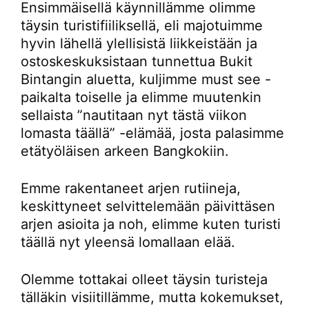
Ensimmäisellä käynnillämme olimme
täysin turistifiiliksellä, eli majotuimme
hyvin lähellä ylellisistä liikkeistään ja
ostoskeskuksistaan tunnettua Bukit
Bintangin aluetta, kuljimme must see -
paikalta toiselle ja elimme muutenkin
sellaista ”nautitaan nyt tästä viikon
lomasta täällä” -elämää, josta palasimme
etätyöläisen arkeen Bangkokiin.
Emme rakentaneet arjen rutiineja,
keskittyneet selvittelemään päivittäsen
arjen asioita ja noh, elimme kuten turisti
täällä nyt yleensä lomallaan elää.
Olemme tottakai olleet täysin turisteja
tälläkin visiitillämme, mutta kokemukset,