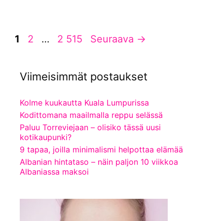
Sivu
Sivu
Sivu
1
2
…
2 515
Seuraava
→
Viimeisimmät postaukset
Kolme kuukautta Kuala Lumpurissa
Kodittomana maailmalla reppu selässä
Paluu Torreviejaan – olisiko tässä uusi
kotikaupunki?
9 tapaa, joilla minimalismi helpottaa elämää
Albanian hintataso – näin paljon 10 viikkoa
Albaniassa maksoi