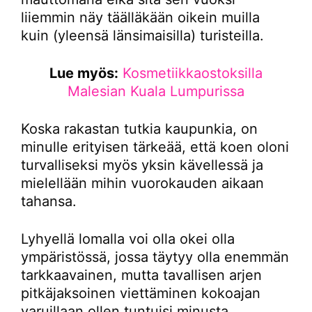
liiemmin näy täälläkään oikein muilla
kuin (yleensä länsimaisilla) turisteilla.
Lue myös:
Kosmetiikkaostoksilla
Malesian Kuala Lumpurissa
Koska rakastan tutkia kaupunkia, on
minulle erityisen tärkeää, että koen oloni
turvalliseksi myös yksin kävellessä ja
mielellään mihin vuorokauden aikaan
tahansa.
Lyhyellä lomalla voi olla okei olla
ympäristössä, jossa täytyy olla enemmän
tarkkaavainen, mutta tavallisen arjen
pitkäjaksoinen viettäminen kokoajan
varuillaan ollen tuntuisi minusta