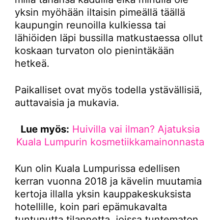
yksin myöhään iltaisin pimeällä täällä
kaupungin reunoilla kulkiessa tai
lähiöiden läpi bussilla matkustaessa ollut
koskaan turvaton olo pienintäkään
hetkeä.
Paikalliset ovat myös todella ystävällisiä,
auttavaisia ja mukavia.
Lue myös:
Huivilla vai ilman? Ajatuksia
Kuala Lumpurin kosmetiikkamainonnasta
Kun olin Kuala Lumpurissa edellisen
kerran vuonna 2018 ja kävelin muutamia
kertoja illalla yksin kauppakeskuksista
hotellille, koin pari epämukavalta
tuntunutta tilannetta, joissa tuntematon