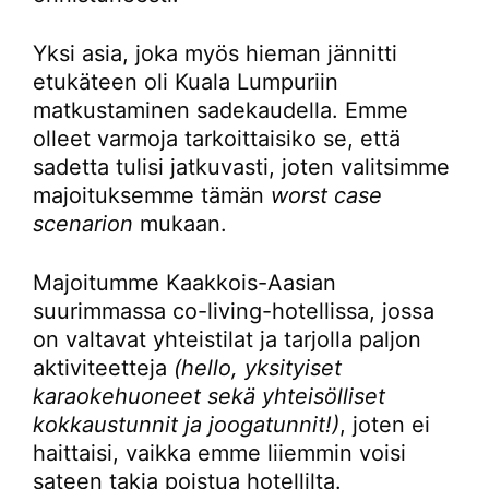
Yksi asia, joka myös hieman jännitti
etukäteen oli Kuala Lumpuriin
matkustaminen sadekaudella. Emme
olleet varmoja tarkoittaisiko se, että
sadetta tulisi jatkuvasti, joten valitsimme
majoituksemme tämän
worst case
scenarion
mukaan.
Majoitumme Kaakkois-Aasian
suurimmassa co-living-hotellissa, jossa
on valtavat yhteistilat ja tarjolla paljon
aktiviteetteja
(hello, yksityiset
karaokehuoneet sekä yhteisölliset
kokkaustunnit ja joogatunnit!)
, joten ei
haittaisi, vaikka emme liiemmin voisi
sateen takia poistua hotellilta.