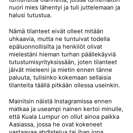
nuori mies lähentyi ja tuli juttelemaan ja
halusi tutustua.
Nämä tilanteet eivät olleet mitään
uhkaavia, mutta ne tuntuivat todella
epäluonnollisilta ja henkilöt olivat
mielestäni hieman turhan päällekäyviä
tutustumisyrityksissään, joten tilanteet
jäivät mieleeni ja mietin ennen tänne
paluuta, tulisinko kokemaan sellaisia
tilanteita täällä pitkään ollessa useinkin.
Mainitsin näistä Instagramissa ennen
matkaa ja useampi nainen kertoi minulle,
että Kuala Lumpur on ollut ainoa paikka
Aasiassa, jossa he ovat kokeneet
vastaavaa ahdistelua tai ihan jopa