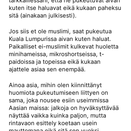
tarkkaillessani, että he pukeutuvat aivan
kuten itse haluavat eikä kukaan paheksu
sitä (ainakaan julkisesti).
Jos siis et ole muslimi, saat pukeutua
Kuala Lumpurissa aivan kuten haluat.
Paikalliset ei-muslimit kulkevat huoletta
minihameissa, mikroshortseissa, t-
paidoissa ja topeissa eikä kukaan
ajattele asiaa sen enempää.
Ainoa asia, mihin olen kiinnittänyt
huomiota pukeutumiseen liittyen on
sama, joka nousee esiin useimmissa
Aasian maissa: jalkoja on hyväksyttävää
näyttää vaikka kuinka paljon, mutta
rintavaon esittely koetaan usein
mauttomana eikä sitä sen vuoksi