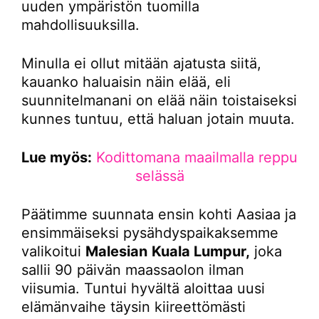
uuden ympäristön tuomilla
mahdollisuuksilla.
Minulla ei ollut mitään ajatusta siitä,
kauanko haluaisin näin elää, eli
suunnitelmanani on elää näin toistaiseksi
kunnes tuntuu, että haluan jotain muuta.
Lue myös:
Kodittomana maailmalla reppu
selässä
Päätimme suunnata ensin kohti Aasiaa ja
ensimmäiseksi pysähdyspaikaksemme
valikoitui
Malesian
Kuala Lumpur,
joka
sallii 90 päivän maassaolon ilman
viisumia. Tuntui hyvältä aloittaa uusi
elämänvaihe täysin kiireettömästi