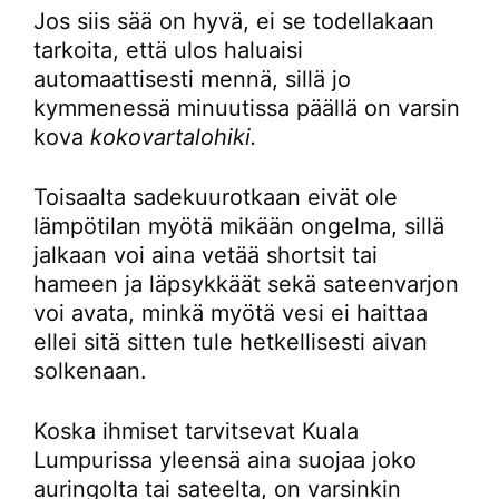
Jos siis sää on hyvä, ei se todellakaan
tarkoita, että ulos haluaisi
automaattisesti mennä, sillä jo
kymmenessä minuutissa päällä on varsin
kova
kokovartalohiki.
Toisaalta sadekuurotkaan eivät ole
lämpötilan myötä mikään ongelma, sillä
jalkaan voi aina vetää shortsit tai
hameen ja läpsykkäät sekä sateenvarjon
voi avata, minkä myötä vesi ei haittaa
ellei sitä sitten tule hetkellisesti aivan
solkenaan.
Koska ihmiset tarvitsevat Kuala
Lumpurissa yleensä aina suojaa joko
auringolta tai sateelta, on varsinkin