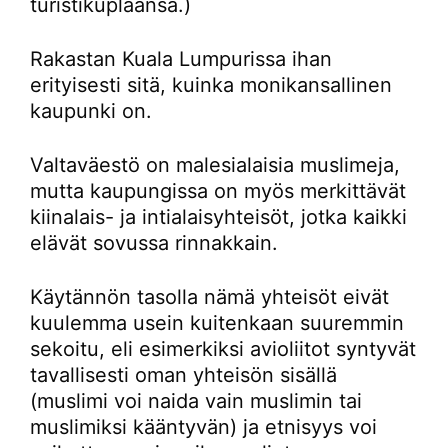
turistikuplaansa.)
Rakastan Kuala Lumpurissa ihan
erityisesti sitä, kuinka monikansallinen
kaupunki on.
Valtaväestö on malesialaisia muslimeja,
mutta kaupungissa on myös merkittävät
kiinalais- ja intialaisyhteisöt, jotka kaikki
elävät sovussa rinnakkain.
Käytännön tasolla nämä yhteisöt eivät
kuulemma usein kuitenkaan suuremmin
sekoitu, eli esimerkiksi avioliitot syntyvät
tavallisesti oman yhteisön sisällä
(muslimi voi naida vain muslimin tai
muslimiksi kääntyvän) ja etnisyys voi