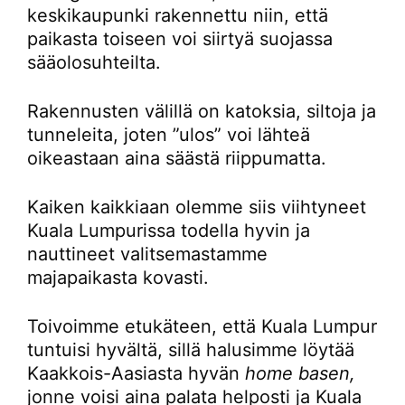
keskikaupunki rakennettu niin, että
paikasta toiseen voi siirtyä suojassa
sääolosuhteilta.
Rakennusten välillä on katoksia, siltoja ja
tunneleita, joten ”ulos” voi lähteä
oikeastaan aina säästä riippumatta.
Kaiken kaikkiaan olemme siis viihtyneet
Kuala Lumpurissa todella hyvin ja
nauttineet valitsemastamme
majapaikasta kovasti.
Toivoimme etukäteen, että Kuala Lumpur
tuntuisi hyvältä, sillä halusimme löytää
Kaakkois-Aasiasta hyvän
home basen,
jonne voisi aina palata helposti ja Kuala