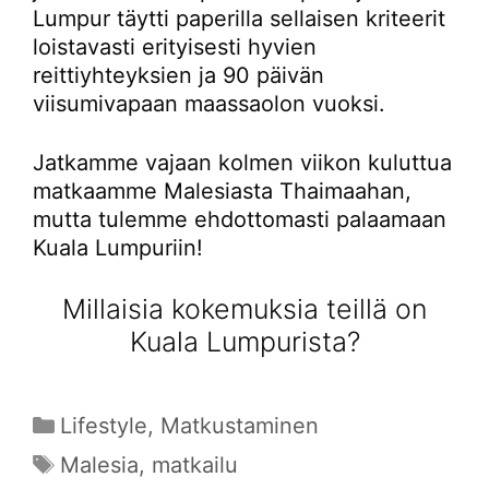
Lumpur täytti paperilla sellaisen kriteerit
loistavasti erityisesti hyvien
reittiyhteyksien ja 90 päivän
viisumivapaan maassaolon vuoksi.
Jatkamme vajaan kolmen viikon kuluttua
matkaamme Malesiasta Thaimaahan,
mutta tulemme ehdottomasti palaamaan
Kuala Lumpuriin!
Millaisia kokemuksia teillä on
Kuala Lumpurista?
Kategoriat
Lifestyle
,
Matkustaminen
Avainsanat
Malesia
,
matkailu