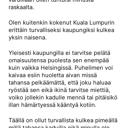
raskaalta.
Olen kuitenkin kokenut Kuala Lumpurin
erittäin turvalliseksi kaupungiksi kulkea
yksin naisena.
Yleisesti kaupungilla ei tarvitse pelätä
omaisuutensa puolesta sen enempää
kuin vaikka Helsingissä. Puhelimen voi
kaivaa esiin huoletta aivan missä
tahansa pelkäämättä, että joku haluaa
ryöstää sen eikä ikinä tarvitse miettiä,
voiko jollekin kadulle mennä tai pitäisikö
illan hämärtyessä kääntyä kotiin.
Täällä on ollut turvallista kulkea pimeällä
millä tahansa kaduilla eikä minulla ole