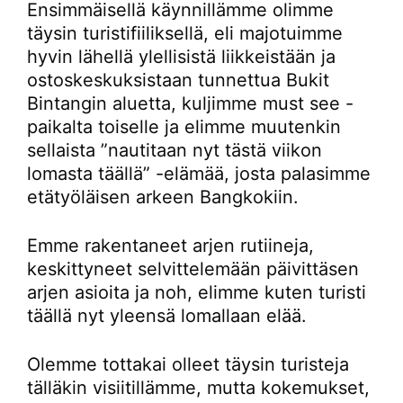
Ensimmäisellä käynnillämme olimme
täysin turistifiiliksellä, eli majotuimme
hyvin lähellä ylellisistä liikkeistään ja
ostoskeskuksistaan tunnettua Bukit
Bintangin aluetta, kuljimme must see -
paikalta toiselle ja elimme muutenkin
sellaista ”nautitaan nyt tästä viikon
lomasta täällä” -elämää, josta palasimme
etätyöläisen arkeen Bangkokiin.
Emme rakentaneet arjen rutiineja,
keskittyneet selvittelemään päivittäsen
arjen asioita ja noh, elimme kuten turisti
täällä nyt yleensä lomallaan elää.
Olemme tottakai olleet täysin turisteja
tälläkin visiitillämme, mutta kokemukset,