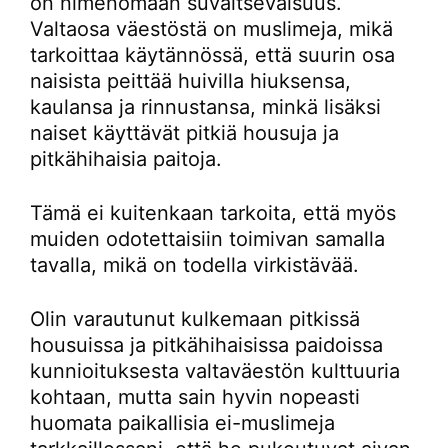
on nimenomaan suvaitsevaisuus.
Valtaosa väestöstä on muslimeja, mikä
tarkoittaa käytännössä, että suurin osa
naisista peittää huivilla hiuksensa,
kaulansa ja rinnustansa, minkä lisäksi
naiset käyttävät pitkiä housuja ja
pitkähihaisia paitoja.
Tämä ei kuitenkaan tarkoita, että myös
muiden odotettaisiin toimivan samalla
tavalla, mikä on todella virkistävää.
Olin varautunut kulkemaan pitkissä
housuissa ja pitkähihaisissa paidoissa
kunnioituksesta valtaväestön kulttuuria
kohtaan, mutta sain hyvin nopeasti
huomata paikallisia ei-muslimeja