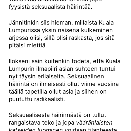
fyysistä seksuaalista häirintää.
Jännitinkin siis hieman, millaista Kuala
Lumpurissa yksin naisena kulkeminen
arjessa olisi, sillä olisi raskasta, jos sitä
pitäisi miettiä.
Ilokseni sain kuitenkin todeta, että Kuala
Lumpurin ilmapiiri asian suhteen tuntui
nyt täysin erilaiselta. Seksuaalinen
häirintä on ilmeisesti ollut viime vuosina
täällä tapetilla ollut asia ja siihen on
puututtu radikaalisti.
Seksuaalisesta häirinnästä on tullut
rangaistava teko ja jopa
vääränlaisten
katseiden luominen
voidaan tilanteesta