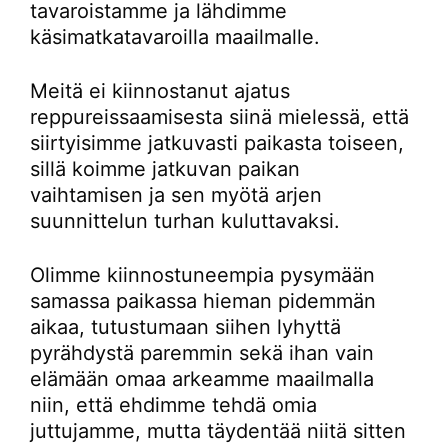
tavaroistamme ja lähdimme
käsimatkatavaroilla maailmalle.
Meitä ei kiinnostanut ajatus
reppureissaamisesta siinä mielessä, että
siirtyisimme jatkuvasti paikasta toiseen,
sillä koimme jatkuvan paikan
vaihtamisen ja sen myötä arjen
suunnittelun turhan kuluttavaksi.
Olimme kiinnostuneempia pysymään
samassa paikassa hieman pidemmän
aikaa, tutustumaan siihen lyhyttä
pyrähdystä paremmin sekä ihan vain
elämään omaa arkeamme maailmalla
niin, että ehdimme tehdä omia
juttujamme, mutta täydentää niitä sitten