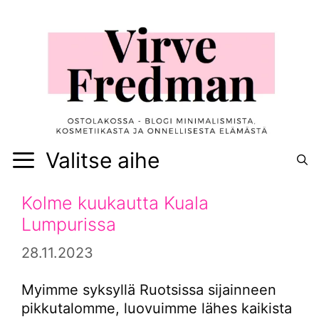
Siirry
sisältöön
Valitse aihe
Kolme kuukautta Kuala
Lumpurissa
28.11.2023
Myimme syksyllä Ruotsissa sijainneen
pikkutalomme, luovuimme lähes kaikista