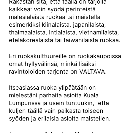
Rakastan sitä, että täällä on tarjolla
kaikkea: voin syödä perinteistä
malesialaista ruokaa tai maistella
esimerkiksi kiinalaista, japanilaista,
thaimaalaista, intialaista, vietnamilaista,
eteläkorealaista tai taiwanilaista ruokaa.
Eri ruokakulttuureille on ruokakaupoissa
omat hyllyvälinsä, minkä lisäksi
ravintoloiden tarjonta on VALTAVA.
Itseasiassa ruoka ylipäätään on
mielestäni parhaita asioita Kuala
Lumpurissa ja usein tuntuukin, että
kuljen täällä vain paikasta toiseen
syöden ja erilaisia asioita maistellen.