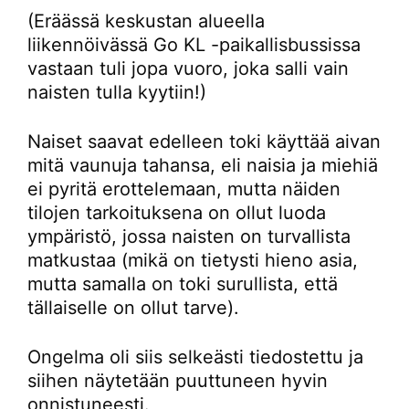
(Eräässä keskustan alueella
liikennöivässä Go KL -paikallisbussissa
vastaan tuli jopa vuoro, joka salli vain
naisten tulla kyytiin!)
Naiset saavat edelleen toki käyttää aivan
mitä vaunuja tahansa, eli naisia ja miehiä
ei pyritä erottelemaan, mutta näiden
tilojen tarkoituksena on ollut luoda
ympäristö, jossa naisten on turvallista
matkustaa (mikä on tietysti hieno asia,
mutta samalla on toki surullista, että
tällaiselle on ollut tarve).
Ongelma oli siis selkeästi tiedostettu ja
siihen näytetään puuttuneen hyvin
onnistuneesti.