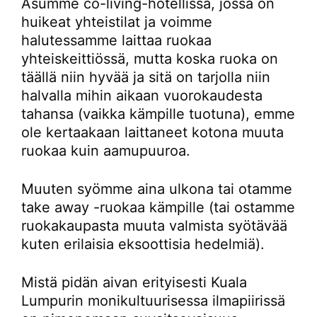
Asumme co-living-hotellissa, jossa on
huikeat yhteistilat ja voimme
halutessamme laittaa ruokaa
yhteiskeittiössä, mutta koska ruoka on
täällä niin hyvää ja sitä on tarjolla niin
halvalla mihin aikaan vuorokaudesta
tahansa (vaikka kämpille tuotuna), emme
ole kertaakaan laittaneet kotona muuta
ruokaa kuin aamupuuroa.
Muuten syömme aina ulkona tai otamme
take away -ruokaa kämpille (tai ostamme
ruokakaupasta muuta valmista syötävää
kuten erilaisia eksoottisia hedelmiä).
Mistä pidän aivan erityisesti Kuala
Lumpurin monikultuurisessa ilmapiirissä