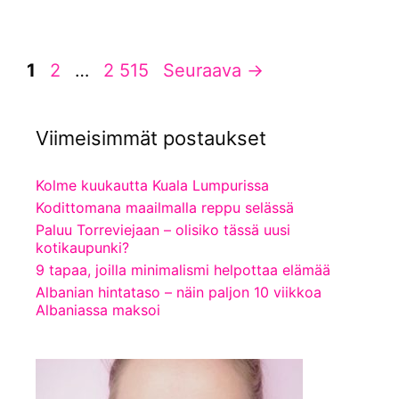
Sivu
Sivu
Sivu
1
2
…
2 515
Seuraava
→
Viimeisimmät postaukset
Kolme kuukautta Kuala Lumpurissa
Kodittomana maailmalla reppu selässä
Paluu Torreviejaan – olisiko tässä uusi
kotikaupunki?
9 tapaa, joilla minimalismi helpottaa elämää
Albanian hintataso – näin paljon 10 viikkoa
Albaniassa maksoi