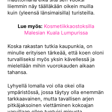
liiemmin näy täälläkään oikein muilla
kuin (yleensä länsimaisilla) turisteilla.
Lue myös:
Kosmetiikkaostoksilla
Malesian Kuala Lumpurissa
Koska rakastan tutkia kaupunkia, on
minulle erityisen tärkeää, että koen oloni
turvalliseksi myös yksin kävellessä ja
mielellään mihin vuorokauden aikaan
tahansa.
Lyhyellä lomalla voi olla okei olla
ympäristössä, jossa täytyy olla enemmän
tarkkaavainen, mutta tavallisen arjen
pitkäjaksoinen viettäminen kokoajan
varuillaan ollen tuntuisi minusta