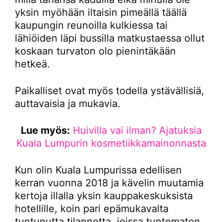
yksin myöhään iltaisin pimeällä täällä
kaupungin reunoilla kulkiessa tai
lähiöiden läpi bussilla matkustaessa ollut
koskaan turvaton olo pienintäkään
hetkeä.
Paikalliset ovat myös todella ystävällisiä,
auttavaisia ja mukavia.
Lue myös:
Huivilla vai ilman? Ajatuksia
Kuala Lumpurin kosmetiikkamainonnasta
Kun olin Kuala Lumpurissa edellisen
kerran vuonna 2018 ja kävelin muutamia
kertoja illalla yksin kauppakeskuksista
hotellille, koin pari epämukavalta
tuntunutta tilannetta, joissa tuntematon