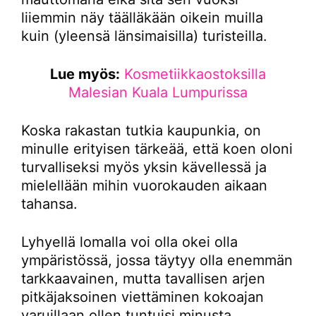
liiemmin näy täälläkään oikein muilla
kuin (yleensä länsimaisilla) turisteilla.
Lue myös:
Kosmetiikkaostoksilla
Malesian Kuala Lumpurissa
Koska rakastan tutkia kaupunkia, on
minulle erityisen tärkeää, että koen oloni
turvalliseksi myös yksin kävellessä ja
mielellään mihin vuorokauden aikaan
tahansa.
Lyhyellä lomalla voi olla okei olla
ympäristössä, jossa täytyy olla enemmän
tarkkaavainen, mutta tavallisen arjen
pitkäjaksoinen viettäminen kokoajan
varuillaan ollen tuntuisi minusta