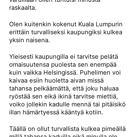
raskaalta.
Olen kuitenkin kokenut Kuala Lumpurin
erittäin turvalliseksi kaupungiksi kulkea
yksin naisena.
Yleisesti kaupungilla ei tarvitse pelätä
omaisuutensa puolesta sen enempää
kuin vaikka Helsingissä. Puhelimen voi
kaivaa esiin huoletta aivan missä
tahansa pelkäämättä, että joku haluaa
ryöstää sen eikä ikinä tarvitse miettiä,
voiko jollekin kadulle mennä tai pitäisikö
illan hämärtyessä kääntyä kotiin.
Täällä on ollut turvallista kulkea pimeällä
millä tahansa kaduilla eikä minulla ole