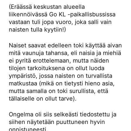
(Eräässä keskustan alueella
liikennöivässä Go KL -paikallisbussissa
vastaan tuli jopa vuoro, joka salli vain
naisten tulla kyytiin!)
Naiset saavat edelleen toki käyttää aivan
mitä vaunuja tahansa, eli naisia ja miehiä
ei pyritä erottelemaan, mutta näiden
tilojen tarkoituksena on ollut luoda
ympäristö, jossa naisten on turvallista
matkustaa (mikä on tietysti hieno asia,
mutta samalla on toki surullista, että
tällaiselle on ollut tarve).
Ongelma oli siis selkeästi tiedostettu ja
siihen näytetään puuttuneen hyvin
onnistuneesti.