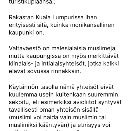
turistikuplaansa.)
Rakastan Kuala Lumpurissa ihan
erityisesti sitä, kuinka monikansallinen
kaupunki on.
Valtaväestö on malesialaisia muslimeja,
mutta kaupungissa on myös merkittävät
kiinalais- ja intialaisyhteisöt, jotka kaikki
elävät sovussa rinnakkain.
Käytännön tasolla nämä yhteisöt eivät
kuulemma usein kuitenkaan suuremmin
sekoitu, eli esimerkiksi avioliitot syntyvät
tavallisesti oman yhteisön sisällä
(muslimi voi naida vain muslimin tai
muslimiksi kääntyvän) ja etnisyys voi