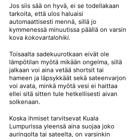
Jos siis sää on hyvä, ei se todellakaan
tarkoita, että ulos haluaisi
automaattisesti mennä, sillä jo
kymmenessä minuutissa päällä on varsin
kova
kokovartalohiki.
Toisaalta sadekuurotkaan eivät ole
lämpötilan myötä mikään ongelma, sillä
jalkaan voi aina vetää shortsit tai
hameen ja läpsykkäät sekä sateenvarjon
voi avata, minkä myötä vesi ei haittaa
ellei sitä sitten tule hetkellisesti aivan
solkenaan.
Koska ihmiset tarvitsevat Kuala
Lumpurissa yleensä aina suojaa joko
auringolta tai sateelta, on varsinkin