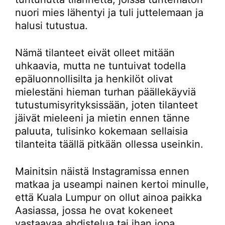
nuori mies lähentyi ja tuli juttelemaan ja
halusi tutustua.
Nämä tilanteet eivät olleet mitään
uhkaavia, mutta ne tuntuivat todella
epäluonnollisilta ja henkilöt olivat
mielestäni hieman turhan päällekäyviä
tutustumisyrityksissään, joten tilanteet
jäivät mieleeni ja mietin ennen tänne
paluuta, tulisinko kokemaan sellaisia
tilanteita täällä pitkään ollessa useinkin.
Mainitsin näistä Instagramissa ennen
matkaa ja useampi nainen kertoi minulle,
että Kuala Lumpur on ollut ainoa paikka
Aasiassa, jossa he ovat kokeneet
vastaavaa ahdistelua tai ihan jopa