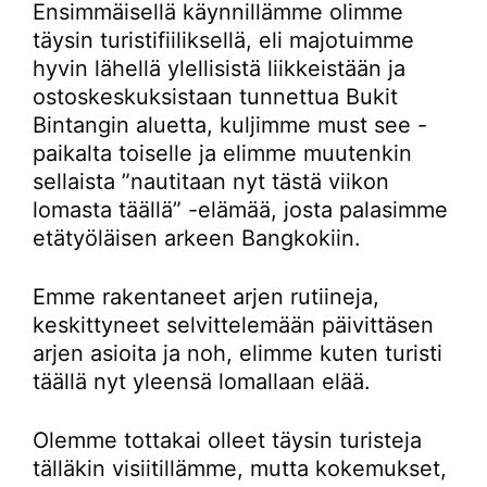
Ensimmäisellä käynnillämme olimme
täysin turistifiiliksellä, eli majotuimme
hyvin lähellä ylellisistä liikkeistään ja
ostoskeskuksistaan tunnettua Bukit
Bintangin aluetta, kuljimme must see -
paikalta toiselle ja elimme muutenkin
sellaista ”nautitaan nyt tästä viikon
lomasta täällä” -elämää, josta palasimme
etätyöläisen arkeen Bangkokiin.
Emme rakentaneet arjen rutiineja,
keskittyneet selvittelemään päivittäsen
arjen asioita ja noh, elimme kuten turisti
täällä nyt yleensä lomallaan elää.
Olemme tottakai olleet täysin turisteja
tälläkin visiitillämme, mutta kokemukset,