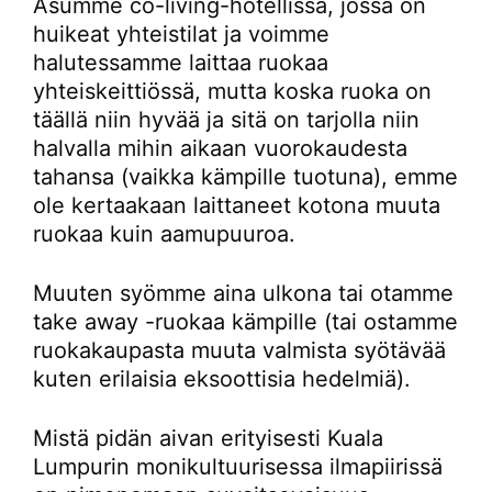
Asumme co-living-hotellissa, jossa on
huikeat yhteistilat ja voimme
halutessamme laittaa ruokaa
yhteiskeittiössä, mutta koska ruoka on
täällä niin hyvää ja sitä on tarjolla niin
halvalla mihin aikaan vuorokaudesta
tahansa (vaikka kämpille tuotuna), emme
ole kertaakaan laittaneet kotona muuta
ruokaa kuin aamupuuroa.
Muuten syömme aina ulkona tai otamme
take away -ruokaa kämpille (tai ostamme
ruokakaupasta muuta valmista syötävää
kuten erilaisia eksoottisia hedelmiä).
Mistä pidän aivan erityisesti Kuala
Lumpurin monikultuurisessa ilmapiirissä