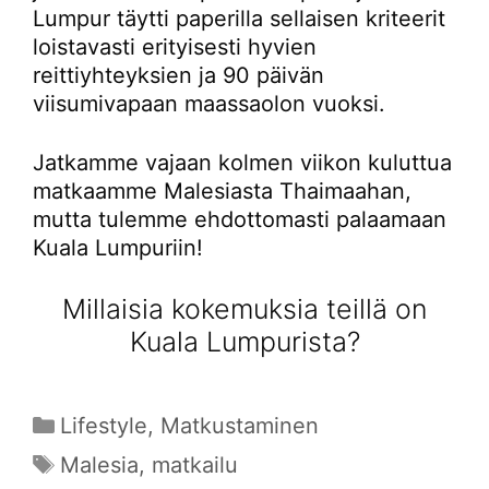
Lumpur täytti paperilla sellaisen kriteerit
loistavasti erityisesti hyvien
reittiyhteyksien ja 90 päivän
viisumivapaan maassaolon vuoksi.
Jatkamme vajaan kolmen viikon kuluttua
matkaamme Malesiasta Thaimaahan,
mutta tulemme ehdottomasti palaamaan
Kuala Lumpuriin!
Millaisia kokemuksia teillä on
Kuala Lumpurista?
Kategoriat
Lifestyle
,
Matkustaminen
Avainsanat
Malesia
,
matkailu