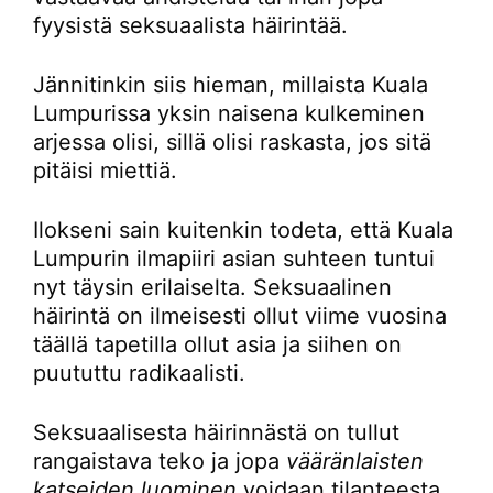
fyysistä seksuaalista häirintää.
Jännitinkin siis hieman, millaista Kuala
Lumpurissa yksin naisena kulkeminen
arjessa olisi, sillä olisi raskasta, jos sitä
pitäisi miettiä.
Ilokseni sain kuitenkin todeta, että Kuala
Lumpurin ilmapiiri asian suhteen tuntui
nyt täysin erilaiselta. Seksuaalinen
häirintä on ilmeisesti ollut viime vuosina
täällä tapetilla ollut asia ja siihen on
puututtu radikaalisti.
Seksuaalisesta häirinnästä on tullut
rangaistava teko ja jopa
vääränlaisten
katseiden luominen
voidaan tilanteesta