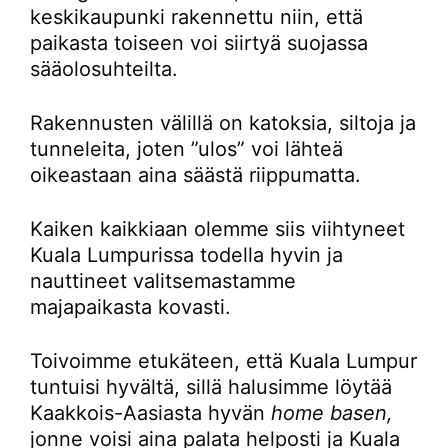
keskikaupunki rakennettu niin, että
paikasta toiseen voi siirtyä suojassa
sääolosuhteilta.
Rakennusten välillä on katoksia, siltoja ja
tunneleita, joten ”ulos” voi lähteä
oikeastaan aina säästä riippumatta.
Kaiken kaikkiaan olemme siis viihtyneet
Kuala Lumpurissa todella hyvin ja
nauttineet valitsemastamme
majapaikasta kovasti.
Toivoimme etukäteen, että Kuala Lumpur
tuntuisi hyvältä, sillä halusimme löytää
Kaakkois-Aasiasta hyvän
home basen,
jonne voisi aina palata helposti ja Kuala