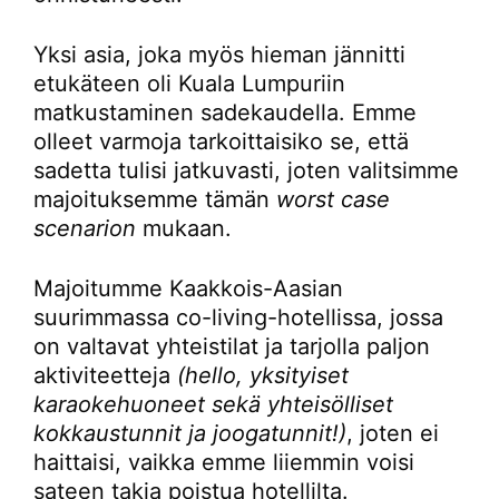
Yksi asia, joka myös hieman jännitti
etukäteen oli Kuala Lumpuriin
matkustaminen sadekaudella. Emme
olleet varmoja tarkoittaisiko se, että
sadetta tulisi jatkuvasti, joten valitsimme
majoituksemme tämän
worst case
scenarion
mukaan.
Majoitumme Kaakkois-Aasian
suurimmassa co-living-hotellissa, jossa
on valtavat yhteistilat ja tarjolla paljon
aktiviteetteja
(hello, yksityiset
karaokehuoneet sekä yhteisölliset
kokkaustunnit ja joogatunnit!)
, joten ei
haittaisi, vaikka emme liiemmin voisi
sateen takia poistua hotellilta.