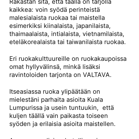
Rakastan sitä, että täällä on tarjolla
kaikkea: voin syödä perinteistä
malesialaista ruokaa tai maistella
esimerkiksi kiinalaista, japanilaista,
thaimaalaista, intialaista, vietnamilaista,
eteläkorealaista tai taiwanilaista ruokaa.
Eri ruokakulttuureille on ruokakaupoissa
omat hyllyvälinsä, minkä lisäksi
ravintoloiden tarjonta on VALTAVA.
Itseasiassa ruoka ylipäätään on
mielestäni parhaita asioita Kuala
Lumpurissa ja usein tuntuukin, että
kuljen täällä vain paikasta toiseen
syöden ja erilaisia asioita maistellen.