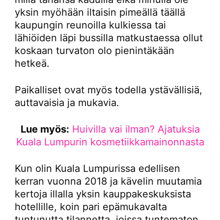
yksin myöhään iltaisin pimeällä täällä
kaupungin reunoilla kulkiessa tai
lähiöiden läpi bussilla matkustaessa ollut
koskaan turvaton olo pienintäkään
hetkeä.
Paikalliset ovat myös todella ystävällisiä,
auttavaisia ja mukavia.
Lue myös:
Huivilla vai ilman? Ajatuksia
Kuala Lumpurin kosmetiikkamainonnasta
Kun olin Kuala Lumpurissa edellisen
kerran vuonna 2018 ja kävelin muutamia
kertoja illalla yksin kauppakeskuksista
hotellille, koin pari epämukavalta
tuntunutta tilannetta, joissa tuntematon