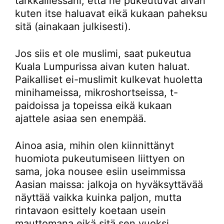
tarkkaillessani, että he pukeutuvat aivan
kuten itse haluavat eikä kukaan paheksu
sitä (ainakaan julkisesti).
Jos siis et ole muslimi, saat pukeutua
Kuala Lumpurissa aivan kuten haluat.
Paikalliset ei-muslimit kulkevat huoletta
minihameissa, mikroshortseissa, t-
paidoissa ja topeissa eikä kukaan
ajattele asiaa sen enempää.
Ainoa asia, mihin olen kiinnittänyt
huomiota pukeutumiseen liittyen on
sama, joka nousee esiin useimmissa
Aasian maissa: jalkoja on hyväksyttävää
näyttää vaikka kuinka paljon, mutta
rintavaon esittely koetaan usein
mauttomana eikä sitä sen vuoksi