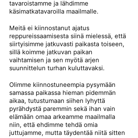
tavaroistamme ja lähdimme
käsimatkatavaroilla maailmalle.
Meitä ei kiinnostanut ajatus
reppureissaamisesta siinä mielessä, että
siirtyisimme jatkuvasti paikasta toiseen,
sillä koimme jatkuvan paikan
vaihtamisen ja sen myötä arjen
suunnittelun turhan kuluttavaksi.
Olimme kiinnostuneempia pysymään
samassa paikassa hieman pidemmän
aikaa, tutustumaan siihen lyhyttä
pyrähdystä paremmin sekä ihan vain
elämään omaa arkeamme maailmalla
niin, että ehdimme tehdä omia
juttujamme, mutta täydentää niitä sitten