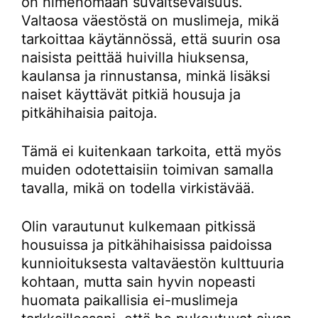
on nimenomaan suvaitsevaisuus.
Valtaosa väestöstä on muslimeja, mikä
tarkoittaa käytännössä, että suurin osa
naisista peittää huivilla hiuksensa,
kaulansa ja rinnustansa, minkä lisäksi
naiset käyttävät pitkiä housuja ja
pitkähihaisia paitoja.
Tämä ei kuitenkaan tarkoita, että myös
muiden odotettaisiin toimivan samalla
tavalla, mikä on todella virkistävää.
Olin varautunut kulkemaan pitkissä
housuissa ja pitkähihaisissa paidoissa
kunnioituksesta valtaväestön kulttuuria
kohtaan, mutta sain hyvin nopeasti
huomata paikallisia ei-muslimeja