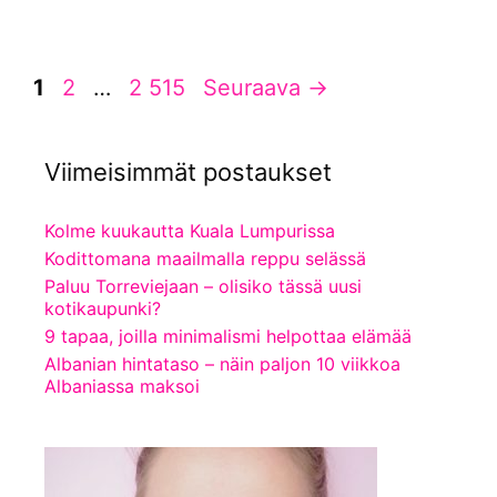
Sivu
Sivu
Sivu
1
2
…
2 515
Seuraava
→
Viimeisimmät postaukset
Kolme kuukautta Kuala Lumpurissa
Kodittomana maailmalla reppu selässä
Paluu Torreviejaan – olisiko tässä uusi
kotikaupunki?
9 tapaa, joilla minimalismi helpottaa elämää
Albanian hintataso – näin paljon 10 viikkoa
Albaniassa maksoi