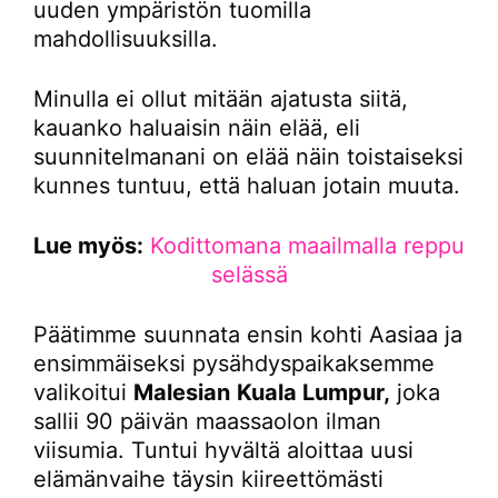
uuden ympäristön tuomilla
mahdollisuuksilla.
Minulla ei ollut mitään ajatusta siitä,
kauanko haluaisin näin elää, eli
suunnitelmanani on elää näin toistaiseksi
kunnes tuntuu, että haluan jotain muuta.
Lue myös:
Kodittomana maailmalla reppu
selässä
Päätimme suunnata ensin kohti Aasiaa ja
ensimmäiseksi pysähdyspaikaksemme
valikoitui
Malesian
Kuala Lumpur,
joka
sallii 90 päivän maassaolon ilman
viisumia. Tuntui hyvältä aloittaa uusi
elämänvaihe täysin kiireettömästi