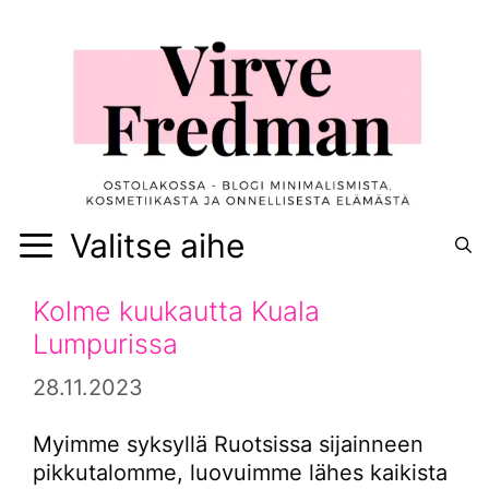
Siirry
sisältöön
Valitse aihe
Kolme kuukautta Kuala
Lumpurissa
28.11.2023
Myimme syksyllä Ruotsissa sijainneen
pikkutalomme, luovuimme lähes kaikista