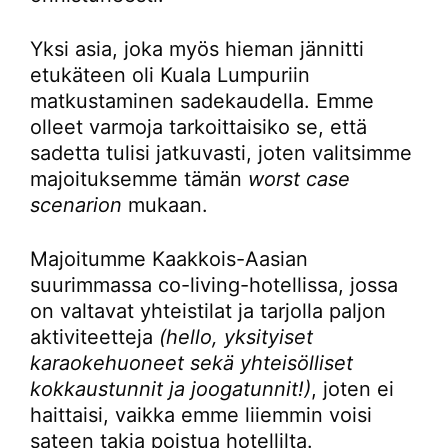
Yksi asia, joka myös hieman jännitti
etukäteen oli Kuala Lumpuriin
matkustaminen sadekaudella. Emme
olleet varmoja tarkoittaisiko se, että
sadetta tulisi jatkuvasti, joten valitsimme
majoituksemme tämän
worst case
scenarion
mukaan.
Majoitumme Kaakkois-Aasian
suurimmassa co-living-hotellissa, jossa
on valtavat yhteistilat ja tarjolla paljon
aktiviteetteja
(hello, yksityiset
karaokehuoneet sekä yhteisölliset
kokkaustunnit ja joogatunnit!)
, joten ei
haittaisi, vaikka emme liiemmin voisi
sateen takia poistua hotellilta.