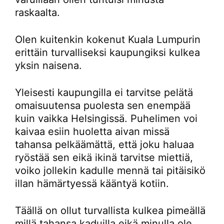
raskaalta.
Olen kuitenkin kokenut Kuala Lumpurin
erittäin turvalliseksi kaupungiksi kulkea
yksin naisena.
Yleisesti kaupungilla ei tarvitse pelätä
omaisuutensa puolesta sen enempää
kuin vaikka Helsingissä. Puhelimen voi
kaivaa esiin huoletta aivan missä
tahansa pelkäämättä, että joku haluaa
ryöstää sen eikä ikinä tarvitse miettiä,
voiko jollekin kadulle mennä tai pitäisikö
illan hämärtyessä kääntyä kotiin.
Täällä on ollut turvallista kulkea pimeällä
millä tahansa kaduilla eikä minulla ole