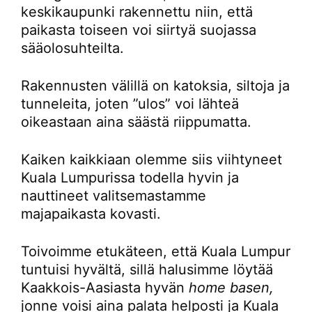
keskikaupunki rakennettu niin, että
paikasta toiseen voi siirtyä suojassa
sääolosuhteilta.
Rakennusten välillä on katoksia, siltoja ja
tunneleita, joten ”ulos” voi lähteä
oikeastaan aina säästä riippumatta.
Kaiken kaikkiaan olemme siis viihtyneet
Kuala Lumpurissa todella hyvin ja
nauttineet valitsemastamme
majapaikasta kovasti.
Toivoimme etukäteen, että Kuala Lumpur
tuntuisi hyvältä, sillä halusimme löytää
Kaakkois-Aasiasta hyvän
home basen,
jonne voisi aina palata helposti ja Kuala