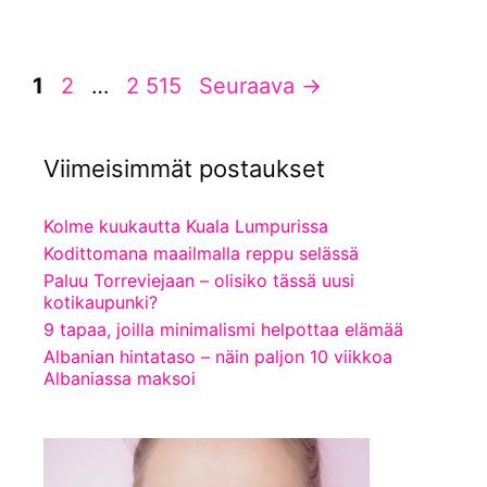
Sivu
Sivu
Sivu
1
2
…
2 515
Seuraava
→
Viimeisimmät postaukset
Kolme kuukautta Kuala Lumpurissa
Kodittomana maailmalla reppu selässä
Paluu Torreviejaan – olisiko tässä uusi
kotikaupunki?
9 tapaa, joilla minimalismi helpottaa elämää
Albanian hintataso – näin paljon 10 viikkoa
Albaniassa maksoi