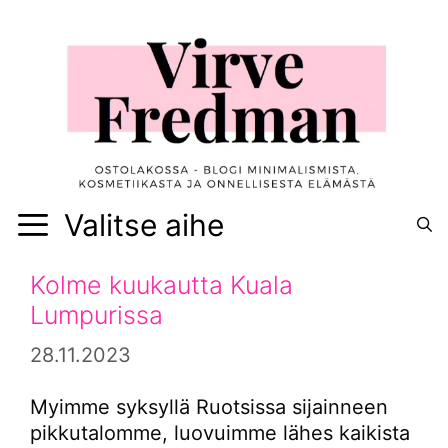
Siirry
sisältöön
Valitse aihe
Kolme kuukautta Kuala
Lumpurissa
28.11.2023
Myimme syksyllä Ruotsissa sijainneen
pikkutalomme, luovuimme lähes kaikista