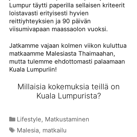
Lumpur täytti paperilla sellaisen kriteerit
loistavasti erityisesti hyvien
reittiyhteyksien ja 90 päivän
viisumivapaan maassaolon vuoksi.
Jatkamme vajaan kolmen viikon kuluttua
matkaamme Malesiasta Thaimaahan,
mutta tulemme ehdottomasti palaamaan
Kuala Lumpuriin!
Millaisia kokemuksia teillä on
Kuala Lumpurista?
Kategoriat
Lifestyle
,
Matkustaminen
Avainsanat
Malesia
,
matkailu