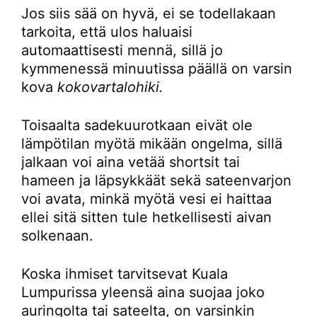
Jos siis sää on hyvä, ei se todellakaan
tarkoita, että ulos haluaisi
automaattisesti mennä, sillä jo
kymmenessä minuutissa päällä on varsin
kova
kokovartalohiki.
Toisaalta sadekuurotkaan eivät ole
lämpötilan myötä mikään ongelma, sillä
jalkaan voi aina vetää shortsit tai
hameen ja läpsykkäät sekä sateenvarjon
voi avata, minkä myötä vesi ei haittaa
ellei sitä sitten tule hetkellisesti aivan
solkenaan.
Koska ihmiset tarvitsevat Kuala
Lumpurissa yleensä aina suojaa joko
auringolta tai sateelta, on varsinkin