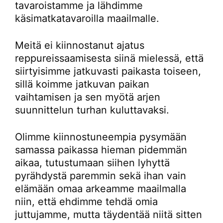
tavaroistamme ja lähdimme
käsimatkatavaroilla maailmalle.
Meitä ei kiinnostanut ajatus
reppureissaamisesta siinä mielessä, että
siirtyisimme jatkuvasti paikasta toiseen,
sillä koimme jatkuvan paikan
vaihtamisen ja sen myötä arjen
suunnittelun turhan kuluttavaksi.
Olimme kiinnostuneempia pysymään
samassa paikassa hieman pidemmän
aikaa, tutustumaan siihen lyhyttä
pyrähdystä paremmin sekä ihan vain
elämään omaa arkeamme maailmalla
niin, että ehdimme tehdä omia
juttujamme, mutta täydentää niitä sitten