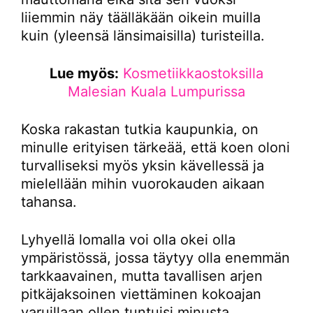
liiemmin näy täälläkään oikein muilla
kuin (yleensä länsimaisilla) turisteilla.
Lue myös:
Kosmetiikkaostoksilla
Malesian Kuala Lumpurissa
Koska rakastan tutkia kaupunkia, on
minulle erityisen tärkeää, että koen oloni
turvalliseksi myös yksin kävellessä ja
mielellään mihin vuorokauden aikaan
tahansa.
Lyhyellä lomalla voi olla okei olla
ympäristössä, jossa täytyy olla enemmän
tarkkaavainen, mutta tavallisen arjen
pitkäjaksoinen viettäminen kokoajan
varuillaan ollen tuntuisi minusta