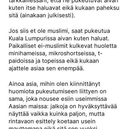
tarkkaillessani, että he pukeutuvat aivan
kuten itse haluavat eikä kukaan paheksu
sitä (ainakaan julkisesti).
Jos siis et ole muslimi, saat pukeutua
Kuala Lumpurissa aivan kuten haluat.
Paikalliset ei-muslimit kulkevat huoletta
minihameissa, mikroshortseissa, t-
paidoissa ja topeissa eikä kukaan
ajattele asiaa sen enempää.
Ainoa asia, mihin olen kiinnittänyt
huomiota pukeutumiseen liittyen on
sama, joka nousee esiin useimmissa
Aasian maissa: jalkoja on hyväksyttävää
näyttää vaikka kuinka paljon, mutta
rintavaon esittely koetaan usein
mauttomana eikä sitä sen vuoksi