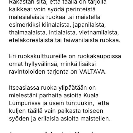
Rakastan sitä, että täällä on tarjolla
kaikkea: voin syödä perinteistä
malesialaista ruokaa tai maistella
esimerkiksi kiinalaista, japanilaista,
thaimaalaista, intialaista, vietnamilaista,
eteläkorealaista tai taiwanilaista ruokaa.
Eri ruokakulttuureille on ruokakaupoissa
omat hyllyvälinsä, minkä lisäksi
ravintoloiden tarjonta on VALTAVA.
Itseasiassa ruoka ylipäätään on
mielestäni parhaita asioita Kuala
Lumpurissa ja usein tuntuukin, että
kuljen täällä vain paikasta toiseen
syöden ja erilaisia asioita maistellen.