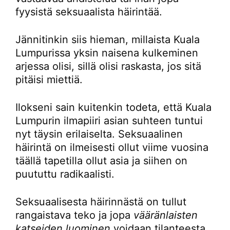
fyysistä seksuaalista häirintää.
Jännitinkin siis hieman, millaista Kuala
Lumpurissa yksin naisena kulkeminen
arjessa olisi, sillä olisi raskasta, jos sitä
pitäisi miettiä.
Ilokseni sain kuitenkin todeta, että Kuala
Lumpurin ilmapiiri asian suhteen tuntui
nyt täysin erilaiselta. Seksuaalinen
häirintä on ilmeisesti ollut viime vuosina
täällä tapetilla ollut asia ja siihen on
puututtu radikaalisti.
Seksuaalisesta häirinnästä on tullut
rangaistava teko ja jopa
vääränlaisten
katseiden luominen
voidaan tilanteesta