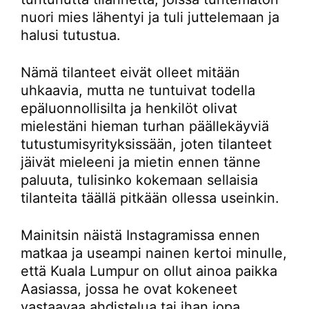
nuori mies lähentyi ja tuli juttelemaan ja
halusi tutustua.
Nämä tilanteet eivät olleet mitään
uhkaavia, mutta ne tuntuivat todella
epäluonnollisilta ja henkilöt olivat
mielestäni hieman turhan päällekäyviä
tutustumisyrityksissään, joten tilanteet
jäivät mieleeni ja mietin ennen tänne
paluuta, tulisinko kokemaan sellaisia
tilanteita täällä pitkään ollessa useinkin.
Mainitsin näistä Instagramissa ennen
matkaa ja useampi nainen kertoi minulle,
että Kuala Lumpur on ollut ainoa paikka
Aasiassa, jossa he ovat kokeneet
vastaavaa ahdistelua tai ihan jopa