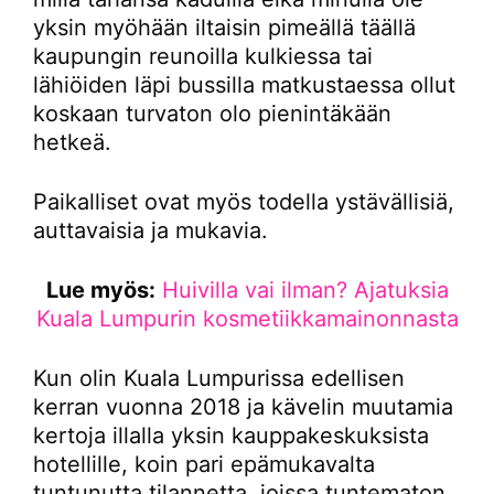
yksin myöhään iltaisin pimeällä täällä
kaupungin reunoilla kulkiessa tai
lähiöiden läpi bussilla matkustaessa ollut
koskaan turvaton olo pienintäkään
hetkeä.
Paikalliset ovat myös todella ystävällisiä,
auttavaisia ja mukavia.
Lue myös:
Huivilla vai ilman? Ajatuksia
Kuala Lumpurin kosmetiikkamainonnasta
Kun olin Kuala Lumpurissa edellisen
kerran vuonna 2018 ja kävelin muutamia
kertoja illalla yksin kauppakeskuksista
hotellille, koin pari epämukavalta
tuntunutta tilannetta, joissa tuntematon