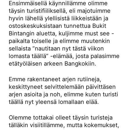
Ensimmäisellä käynnillämme olimme
täysin turistifiiliksellä, eli majotuimme
hyvin lähellä ylellisistä liikkeistään ja
ostoskeskuksistaan tunnettua Bukit
Bintangin aluetta, kuljimme must see -
paikalta toiselle ja elimme muutenkin
sellaista ”nautitaan nyt tästä viikon
lomasta täällä” -elämää, josta palasimme
etätyöläisen arkeen Bangkokiin.
Emme rakentaneet arjen rutiineja,
keskittyneet selvittelemään päivittäsen
arjen asioita ja noh, elimme kuten turisti
täällä nyt yleensä lomallaan elää.
Olemme tottakai olleet täysin turisteja
tälläkin visiitillämme, mutta kokemukset,