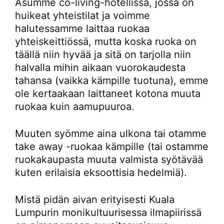
Asumme co-living-hotellissa, jossa on
huikeat yhteistilat ja voimme
halutessamme laittaa ruokaa
yhteiskeittiössä, mutta koska ruoka on
täällä niin hyvää ja sitä on tarjolla niin
halvalla mihin aikaan vuorokaudesta
tahansa (vaikka kämpille tuotuna), emme
ole kertaakaan laittaneet kotona muuta
ruokaa kuin aamupuuroa.
Muuten syömme aina ulkona tai otamme
take away -ruokaa kämpille (tai ostamme
ruokakaupasta muuta valmista syötävää
kuten erilaisia eksoottisia hedelmiä).
Mistä pidän aivan erityisesti Kuala
Lumpurin monikultuurisessa ilmapiirissä