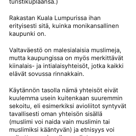
turistikuplaansa.)
Rakastan Kuala Lumpurissa ihan
erityisesti sitä, kuinka monikansallinen
kaupunki on.
Valtaväestö on malesialaisia muslimeja,
mutta kaupungissa on myös merkittävät
kiinalais- ja intialaisyhteisöt, jotka kaikki
elävät sovussa rinnakkain.
Käytännön tasolla nämä yhteisöt eivät
kuulemma usein kuitenkaan suuremmin
sekoitu, eli esimerkiksi avioliitot syntyvät
tavallisesti oman yhteisön sisällä
(muslimi voi naida vain muslimin tai
muslimiksi kääntyvän) ja etnisyys voi