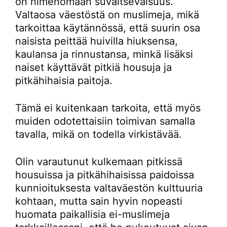
on nimenomaan suvaitsevaisuus.
Valtaosa väestöstä on muslimeja, mikä
tarkoittaa käytännössä, että suurin osa
naisista peittää huivilla hiuksensa,
kaulansa ja rinnustansa, minkä lisäksi
naiset käyttävät pitkiä housuja ja
pitkähihaisia paitoja.
Tämä ei kuitenkaan tarkoita, että myös
muiden odotettaisiin toimivan samalla
tavalla, mikä on todella virkistävää.
Olin varautunut kulkemaan pitkissä
housuissa ja pitkähihaisissa paidoissa
kunnioituksesta valtaväestön kulttuuria
kohtaan, mutta sain hyvin nopeasti
huomata paikallisia ei-muslimeja