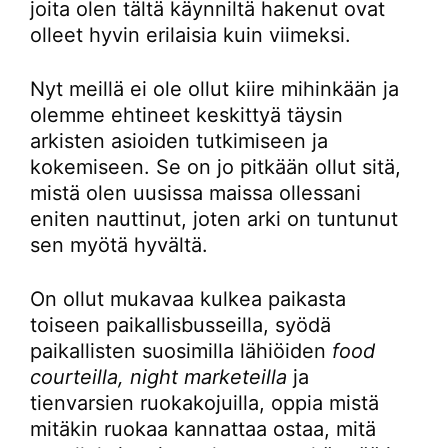
joita olen tältä käynniltä hakenut ovat
olleet hyvin erilaisia kuin viimeksi.
Nyt meillä ei ole ollut kiire mihinkään ja
olemme ehtineet keskittyä täysin
arkisten asioiden tutkimiseen ja
kokemiseen. Se on jo pitkään ollut sitä,
mistä olen uusissa maissa ollessani
eniten nauttinut, joten arki on tuntunut
sen myötä hyvältä.
On ollut mukavaa kulkea paikasta
toiseen paikallisbusseilla, syödä
paikallisten suosimilla lähiöiden
food
courteilla, night marketeilla
ja
tienvarsien ruokakojuilla, oppia mistä
mitäkin ruokaa kannattaa ostaa, mitä