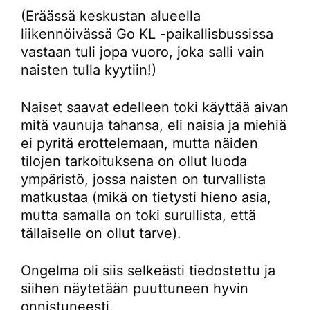
(Eräässä keskustan alueella
liikennöivässä Go KL -paikallisbussissa
vastaan tuli jopa vuoro, joka salli vain
naisten tulla kyytiin!)
Naiset saavat edelleen toki käyttää aivan
mitä vaunuja tahansa, eli naisia ja miehiä
ei pyritä erottelemaan, mutta näiden
tilojen tarkoituksena on ollut luoda
ympäristö, jossa naisten on turvallista
matkustaa (mikä on tietysti hieno asia,
mutta samalla on toki surullista, että
tällaiselle on ollut tarve).
Ongelma oli siis selkeästi tiedostettu ja
siihen näytetään puuttuneen hyvin
onnistuneesti.