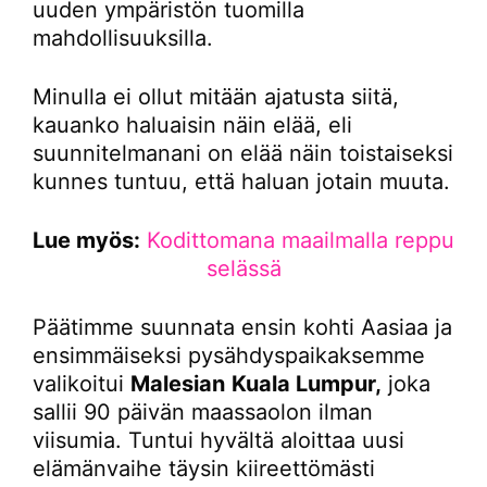
uuden ympäristön tuomilla
mahdollisuuksilla.
Minulla ei ollut mitään ajatusta siitä,
kauanko haluaisin näin elää, eli
suunnitelmanani on elää näin toistaiseksi
kunnes tuntuu, että haluan jotain muuta.
Lue myös:
Kodittomana maailmalla reppu
selässä
Päätimme suunnata ensin kohti Aasiaa ja
ensimmäiseksi pysähdyspaikaksemme
valikoitui
Malesian
Kuala Lumpur,
joka
sallii 90 päivän maassaolon ilman
viisumia. Tuntui hyvältä aloittaa uusi
elämänvaihe täysin kiireettömästi