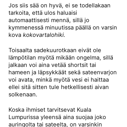
Jos siis sää on hyvä, ei se todellakaan
tarkoita, että ulos haluaisi
automaattisesti mennä, sillä jo
kymmenessä minuutissa päällä on varsin
kova
kokovartalohiki.
Toisaalta sadekuurotkaan eivät ole
lämpötilan myötä mikään ongelma, sillä
jalkaan voi aina vetää shortsit tai
hameen ja läpsykkäät sekä sateenvarjon
voi avata, minkä myötä vesi ei haittaa
ellei sitä sitten tule hetkellisesti aivan
solkenaan.
Koska ihmiset tarvitsevat Kuala
Lumpurissa yleensä aina suojaa joko
auringolta tai sateelta, on varsinkin