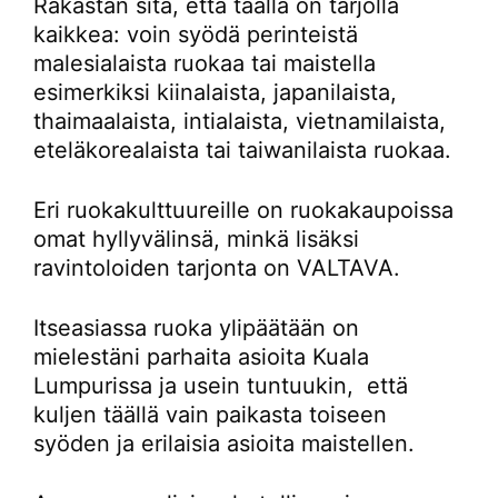
Rakastan sitä, että täällä on tarjolla
kaikkea: voin syödä perinteistä
malesialaista ruokaa tai maistella
esimerkiksi kiinalaista, japanilaista,
thaimaalaista, intialaista, vietnamilaista,
eteläkorealaista tai taiwanilaista ruokaa.
Eri ruokakulttuureille on ruokakaupoissa
omat hyllyvälinsä, minkä lisäksi
ravintoloiden tarjonta on VALTAVA.
Itseasiassa ruoka ylipäätään on
mielestäni parhaita asioita Kuala
Lumpurissa ja usein tuntuukin, että
kuljen täällä vain paikasta toiseen
syöden ja erilaisia asioita maistellen.