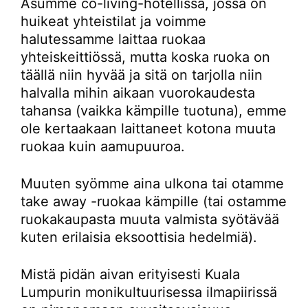
Asumme co-living-hotellissa, jossa on
huikeat yhteistilat ja voimme
halutessamme laittaa ruokaa
yhteiskeittiössä, mutta koska ruoka on
täällä niin hyvää ja sitä on tarjolla niin
halvalla mihin aikaan vuorokaudesta
tahansa (vaikka kämpille tuotuna), emme
ole kertaakaan laittaneet kotona muuta
ruokaa kuin aamupuuroa.
Muuten syömme aina ulkona tai otamme
take away -ruokaa kämpille (tai ostamme
ruokakaupasta muuta valmista syötävää
kuten erilaisia eksoottisia hedelmiä).
Mistä pidän aivan erityisesti Kuala
Lumpurin monikultuurisessa ilmapiirissä