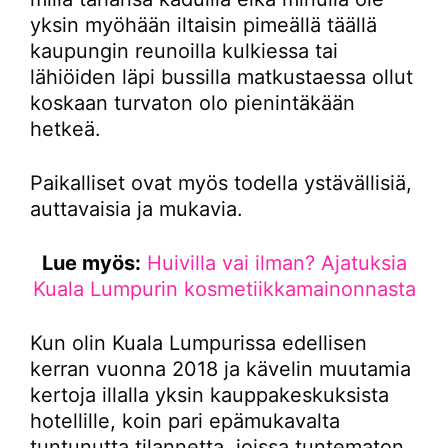
yksin myöhään iltaisin pimeällä täällä
kaupungin reunoilla kulkiessa tai
lähiöiden läpi bussilla matkustaessa ollut
koskaan turvaton olo pienintäkään
hetkeä.
Paikalliset ovat myös todella ystävällisiä,
auttavaisia ja mukavia.
Lue myös:
Huivilla vai ilman? Ajatuksia
Kuala Lumpurin kosmetiikkamainonnasta
Kun olin Kuala Lumpurissa edellisen
kerran vuonna 2018 ja kävelin muutamia
kertoja illalla yksin kauppakeskuksista
hotellille, koin pari epämukavalta
tuntunutta tilannetta, joissa tuntematon