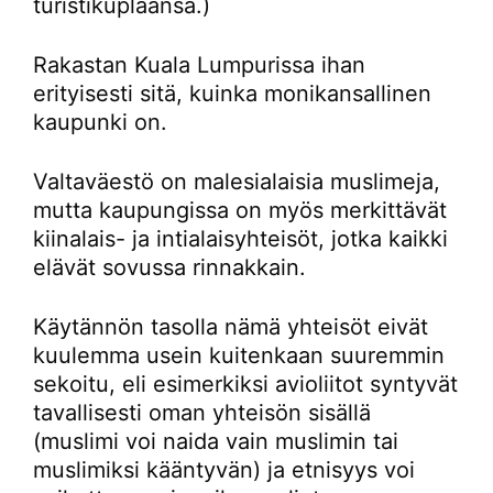
turistikuplaansa.)
Rakastan Kuala Lumpurissa ihan
erityisesti sitä, kuinka monikansallinen
kaupunki on.
Valtaväestö on malesialaisia muslimeja,
mutta kaupungissa on myös merkittävät
kiinalais- ja intialaisyhteisöt, jotka kaikki
elävät sovussa rinnakkain.
Käytännön tasolla nämä yhteisöt eivät
kuulemma usein kuitenkaan suuremmin
sekoitu, eli esimerkiksi avioliitot syntyvät
tavallisesti oman yhteisön sisällä
(muslimi voi naida vain muslimin tai
muslimiksi kääntyvän) ja etnisyys voi