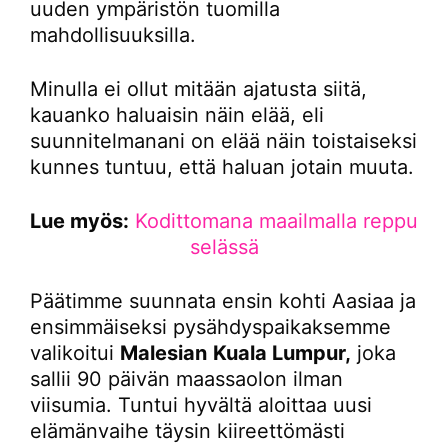
uuden ympäristön tuomilla
mahdollisuuksilla.
Minulla ei ollut mitään ajatusta siitä,
kauanko haluaisin näin elää, eli
suunnitelmanani on elää näin toistaiseksi
kunnes tuntuu, että haluan jotain muuta.
Lue myös:
Kodittomana maailmalla reppu
selässä
Päätimme suunnata ensin kohti Aasiaa ja
ensimmäiseksi pysähdyspaikaksemme
valikoitui
Malesian
Kuala Lumpur,
joka
sallii 90 päivän maassaolon ilman
viisumia. Tuntui hyvältä aloittaa uusi
elämänvaihe täysin kiireettömästi