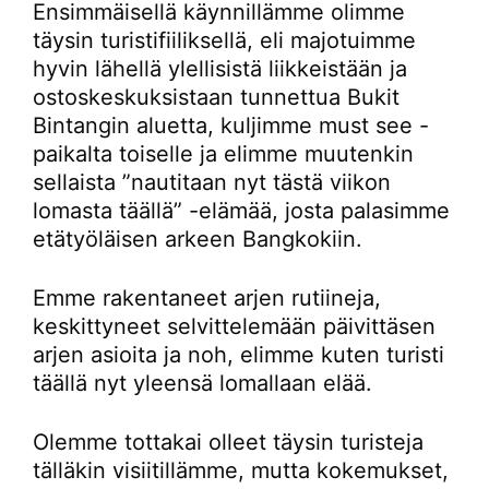
Ensimmäisellä käynnillämme olimme
täysin turistifiiliksellä, eli majotuimme
hyvin lähellä ylellisistä liikkeistään ja
ostoskeskuksistaan tunnettua Bukit
Bintangin aluetta, kuljimme must see -
paikalta toiselle ja elimme muutenkin
sellaista ”nautitaan nyt tästä viikon
lomasta täällä” -elämää, josta palasimme
etätyöläisen arkeen Bangkokiin.
Emme rakentaneet arjen rutiineja,
keskittyneet selvittelemään päivittäsen
arjen asioita ja noh, elimme kuten turisti
täällä nyt yleensä lomallaan elää.
Olemme tottakai olleet täysin turisteja
tälläkin visiitillämme, mutta kokemukset,