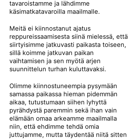
tavaroistamme ja lähdimme
käsimatkatavaroilla maailmalle.
Meitä ei kiinnostanut ajatus
reppureissaamisesta siinä mielessä, että
siirtyisimme jatkuvasti paikasta toiseen,
sillä koimme jatkuvan paikan
vaihtamisen ja sen myötä arjen
suunnittelun turhan kuluttavaksi.
Olimme kiinnostuneempia pysymään
samassa paikassa hieman pidemmän
aikaa, tutustumaan siihen lyhyttä
pyrähdystä paremmin sekä ihan vain
elämään omaa arkeamme maailmalla
niin, että ehdimme tehdä omia
juttujamme, mutta täydentää niitä sitten