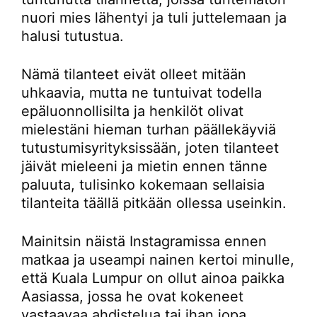
nuori mies lähentyi ja tuli juttelemaan ja
halusi tutustua.
Nämä tilanteet eivät olleet mitään
uhkaavia, mutta ne tuntuivat todella
epäluonnollisilta ja henkilöt olivat
mielestäni hieman turhan päällekäyviä
tutustumisyrityksissään, joten tilanteet
jäivät mieleeni ja mietin ennen tänne
paluuta, tulisinko kokemaan sellaisia
tilanteita täällä pitkään ollessa useinkin.
Mainitsin näistä Instagramissa ennen
matkaa ja useampi nainen kertoi minulle,
että Kuala Lumpur on ollut ainoa paikka
Aasiassa, jossa he ovat kokeneet
vastaavaa ahdistelua tai ihan jopa