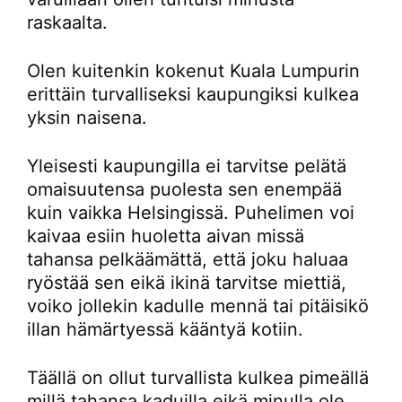
raskaalta.
Olen kuitenkin kokenut Kuala Lumpurin
erittäin turvalliseksi kaupungiksi kulkea
yksin naisena.
Yleisesti kaupungilla ei tarvitse pelätä
omaisuutensa puolesta sen enempää
kuin vaikka Helsingissä. Puhelimen voi
kaivaa esiin huoletta aivan missä
tahansa pelkäämättä, että joku haluaa
ryöstää sen eikä ikinä tarvitse miettiä,
voiko jollekin kadulle mennä tai pitäisikö
illan hämärtyessä kääntyä kotiin.
Täällä on ollut turvallista kulkea pimeällä
millä tahansa kaduilla eikä minulla ole