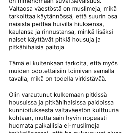
on nimenomaan suvaitsevaisuus.
Valtaosa väestöstä on muslimeja, mikä
tarkoittaa käytännössä, että suurin osa
naisista peittää huivilla hiuksensa,
kaulansa ja rinnustansa, minkä lisäksi
naiset käyttävät pitkiä housuja ja
pitkähihaisia paitoja.
Tämä ei kuitenkaan tarkoita, että myös
muiden odotettaisiin toimivan samalla
tavalla, mikä on todella virkistävää.
Olin varautunut kulkemaan pitkissä
housuissa ja pitkähihaisissa paidoissa
kunnioituksesta valtaväestön kulttuuria
kohtaan, mutta sain hyvin nopeasti
huomata paikallisia ei-muslimeja