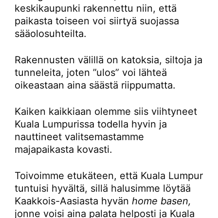
keskikaupunki rakennettu niin, että
paikasta toiseen voi siirtyä suojassa
sääolosuhteilta.
Rakennusten välillä on katoksia, siltoja ja
tunneleita, joten ”ulos” voi lähteä
oikeastaan aina säästä riippumatta.
Kaiken kaikkiaan olemme siis viihtyneet
Kuala Lumpurissa todella hyvin ja
nauttineet valitsemastamme
majapaikasta kovasti.
Toivoimme etukäteen, että Kuala Lumpur
tuntuisi hyvältä, sillä halusimme löytää
Kaakkois-Aasiasta hyvän
home basen,
jonne voisi aina palata helposti ja Kuala