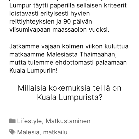
Lumpur täytti paperilla sellaisen kriteerit
loistavasti erityisesti hyvien
reittiyhteyksien ja 90 päivän
viisumivapaan maassaolon vuoksi.
Jatkamme vajaan kolmen viikon kuluttua
matkaamme Malesiasta Thaimaahan,
mutta tulemme ehdottomasti palaamaan
Kuala Lumpuriin!
Millaisia kokemuksia teillä on
Kuala Lumpurista?
Kategoriat
Lifestyle
,
Matkustaminen
Avainsanat
Malesia
,
matkailu