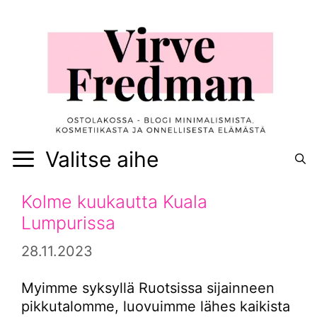
Siirry
sisältöön
Valitse aihe
Kolme kuukautta Kuala
Lumpurissa
28.11.2023
Myimme syksyllä Ruotsissa sijainneen
pikkutalomme, luovuimme lähes kaikista