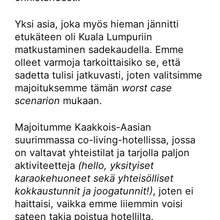
Yksi asia, joka myös hieman jännitti
etukäteen oli Kuala Lumpuriin
matkustaminen sadekaudella. Emme
olleet varmoja tarkoittaisiko se, että
sadetta tulisi jatkuvasti, joten valitsimme
majoituksemme tämän
worst case
scenarion
mukaan.
Majoitumme Kaakkois-Aasian
suurimmassa co-living-hotellissa, jossa
on valtavat yhteistilat ja tarjolla paljon
aktiviteetteja
(hello, yksityiset
karaokehuoneet sekä yhteisölliset
kokkaustunnit ja joogatunnit!)
, joten ei
haittaisi, vaikka emme liiemmin voisi
sateen takia poistua hotellilta.