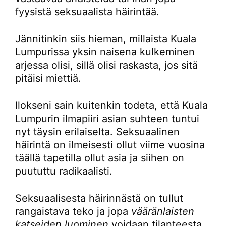
fyysistä seksuaalista häirintää.
Jännitinkin siis hieman, millaista Kuala
Lumpurissa yksin naisena kulkeminen
arjessa olisi, sillä olisi raskasta, jos sitä
pitäisi miettiä.
Ilokseni sain kuitenkin todeta, että Kuala
Lumpurin ilmapiiri asian suhteen tuntui
nyt täysin erilaiselta. Seksuaalinen
häirintä on ilmeisesti ollut viime vuosina
täällä tapetilla ollut asia ja siihen on
puututtu radikaalisti.
Seksuaalisesta häirinnästä on tullut
rangaistava teko ja jopa
vääränlaisten
katseiden luominen
voidaan tilanteesta