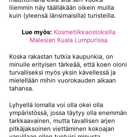
liiemmin näy täälläkään oikein muilla
kuin (yleensä länsimaisilla) turisteilla.
Lue myös:
Kosmetiikkaostoksilla
Malesian Kuala Lumpurissa
Koska rakastan tutkia kaupunkia, on
minulle erityisen tärkeää, että koen oloni
turvalliseksi myös yksin kävellessä ja
mielellään mihin vuorokauden aikaan
tahansa.
Lyhyellä lomalla voi olla okei olla
ympäristössä, jossa täytyy olla enemmän
tarkkaavainen, mutta tavallisen arjen
pitkäjaksoinen viettäminen kokoajan
varuillaan ollen tuntuisi minusta