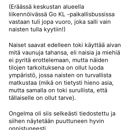
(Eräässä keskustan alueella
liikennöivässä Go KL -paikallisbussissa
vastaan tuli jopa vuoro, joka salli vain
naisten tulla kyytiin!)
Naiset saavat edelleen toki käyttää aivan
mitä vaunuja tahansa, eli naisia ja miehiä
ei pyritä erottelemaan, mutta näiden
tilojen tarkoituksena on ollut luoda
ympäristö, jossa naisten on turvallista
matkustaa (mikä on tietysti hieno asia,
mutta samalla on toki surullista, että
tällaiselle on ollut tarve).
Ongelma oli siis selkeästi tiedostettu ja
siihen näytetään puuttuneen hyvin
onnistuneesti.