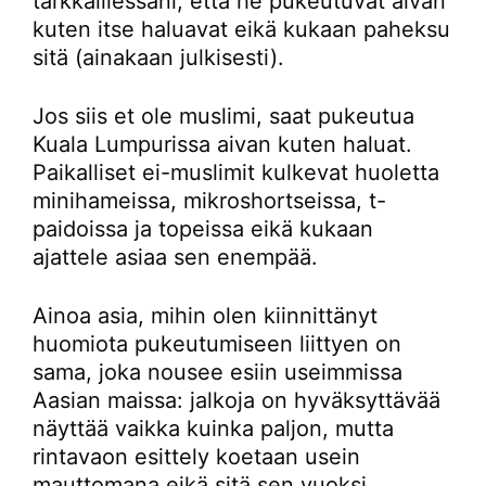
tarkkaillessani, että he pukeutuvat aivan
kuten itse haluavat eikä kukaan paheksu
sitä (ainakaan julkisesti).
Jos siis et ole muslimi, saat pukeutua
Kuala Lumpurissa aivan kuten haluat.
Paikalliset ei-muslimit kulkevat huoletta
minihameissa, mikroshortseissa, t-
paidoissa ja topeissa eikä kukaan
ajattele asiaa sen enempää.
Ainoa asia, mihin olen kiinnittänyt
huomiota pukeutumiseen liittyen on
sama, joka nousee esiin useimmissa
Aasian maissa: jalkoja on hyväksyttävää
näyttää vaikka kuinka paljon, mutta
rintavaon esittely koetaan usein
mauttomana eikä sitä sen vuoksi