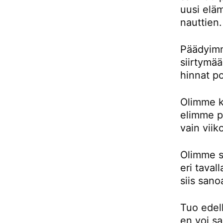
uusi eläm
nauttien.
Päädyimm
siirtymä
hinnat p
Olimme k
elimme pu
vain viik
Olimme si
eri taval
siis sano
Tuo edell
en voi sa