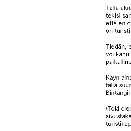
Tällä alu
tekisi sa
että en 
on turist
Tiedän, e
voi kadul
paikallin
Käyn aina
tällä su
Bintangin
(Toki ol
sivustaka
turistiku