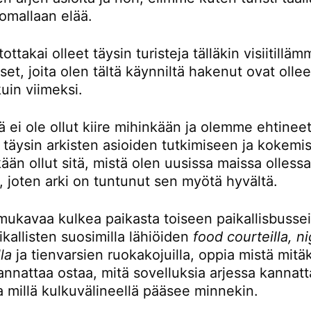
omallaan elää.
ttakai olleet täysin turisteja tälläkin visiitillä
t, joita olen tältä käynniltä hakenut ovat ollee
kuin viimeksi.
ä ei ole ollut kiire mihinkään ja olemme ehtinee
 täysin arkisten asioiden tutkimiseen ja kokemi
kään ollut sitä, mistä olen uusissa maissa olless
, joten arki on tuntunut sen myötä hyvältä.
mukavaa kulkea paikasta toiseen paikallisbusseil
kallisten suosimilla lähiöiden
food courteilla, n
la
ja tienvarsien ruokakojuilla, oppia mistä mitä
nnattaa ostaa, mitä sovelluksia arjessa kannatt
a millä kulkuvälineellä pääsee minnekin.