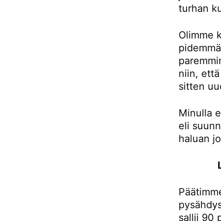
turhan ku
Olimme k
pidemmän
paremmin
niin, et
sitten uu
Minulla e
eli suunn
haluan j
Päätimme
pysähdys
sallii 90