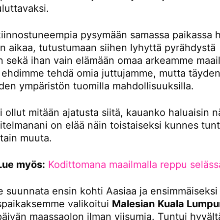
luttavaksi.
iinnostuneempia pysymään samassa paikassa 
 aikaa, tutustumaan siihen lyhyttä pyrähdystä
 sekä ihan vain elämään omaa arkeamme maail
tä ehdimme tehdä omia juttujamme, mutta täydent
den ympäristön tuomilla mahdollisuuksilla.
i ollut mitään ajatusta siitä, kauanko haluaisin n
itelmanani on elää näin toistaiseksi kunnes tunt
otain muuta.
Lue myös:
Kodittomana maailmalla reppu seläss
 suunnata ensin kohti Aasiaa ja ensimmäiseksi
paikaksemme valikoitui
Malesian
Kuala Lumpu
 päivän maassaolon ilman viisumia. Tuntui hyvältä