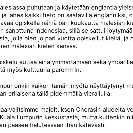
lesiassa puhutaan ja käytetään englantia yleis
a ja lähes kaikki tieto on saatavilla englanniksi,
avaa opiskella nämä pari kuukautta malesian kie
 sanottuna indonesiaa, sillä se sattui löytymä
ta, jolla olen jo pari vuotta opiskellut kieliä, ja
nen malesian kielen kanssa.
piskelu auttaa aina ymmärtämään sekä ympärillä
ttä myös kulttuuria paremmin.
mpur onkin kaiken tämän myötä näyttäytynyt m
an erilaisena tällä pidemmällä vierailulla.
taa valitsimme majoituksen Cherasin alueelta ve
Kuala Lumpurin keskustasta, mutta kuitenkin nii
an pääsee halutessaan ihan kätevästi.