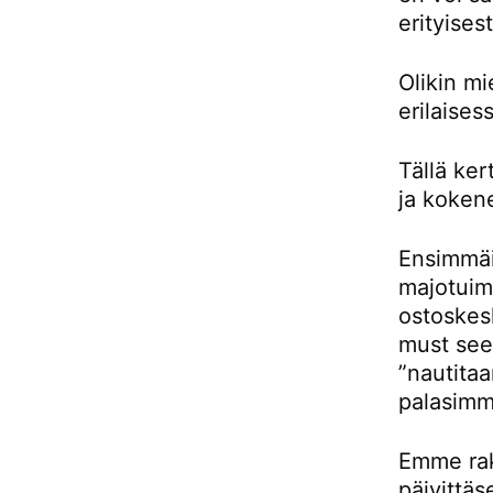
erityises
Olikin m
erilaises
Tällä ke
ja kokene
Ensimmäis
majotuimm
ostoskes
must see 
”nautitaa
palasimm
Emme rak
päivittäs