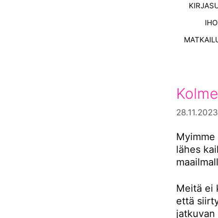
KIRJAS
IH
MATKAIL
Kolme
28.11.2023
Myimme s
lähes ka
maailmall
Meitä ei 
että siir
jatkuvan