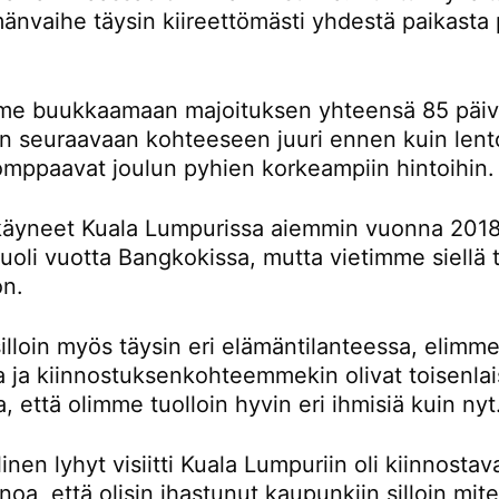
änvaihe täysin kiireettömästi yhdestä paikasta 
e buukkaamaan majoituksen yhteensä 85 päivä
än seuraavaan kohteeseen juuri ennen kuin lent
omppaavat joulun pyhien korkeampiin hintoihin.
äyneet Kuala Lumpurissa aiemmin vuonna 2018
oli vuotta Bangkokissa, mutta vietimme siellä t
on.
lloin myös täysin eri elämäntilanteessa, elimme
la ja kiinnostuksenkohteemmekin olivat toisenlai
a, että olimme tuolloin hyvin eri ihmisiä kuin nyt
inen lyhyt visiitti Kuala Lumpuriin oli kiinnostav
noa, että olisin ihastunut kaupunkiin silloin mi