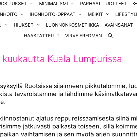
UOSITUKSET
MINIMALISMI
PARHAAT TUOTTEET
K
ONHOITO
IHONHOITO-OPPAAT
MEIKIT
LIFESTYL
U
HIUKSET
LUONNONKOSMETIIKKA
AVAINSANAT
HAASTATTELUT
VIRVE FREDMAN
 kuukautta Kuala Lumpurissa
yksyllä Ruotsissa sijainneen pikkutalomme, l
ikista tavaroistamme ja lähdimme käsimatkatavar
e.
kiinnostanut ajatus reppureissaamisesta siinä m
tyisimme jatkuvasti paikasta toiseen, sillä koimm
 paikan vaihtamisen ja sen myötä arjen suunnitt