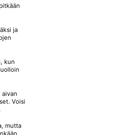
pitkään
ksi ja
ojen
, kun
uolloin
 aivan
set. Voisi
.
a, mutta
tenkään