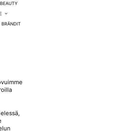
-BEAUTY
E
BRÄNDIT
uovuimme
oilla
ielessä,
e
elun