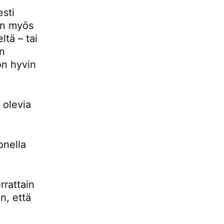
esti
 on myös
ltä – tai
än
 on hyvin
 olevia
onella
rrattain
n, että