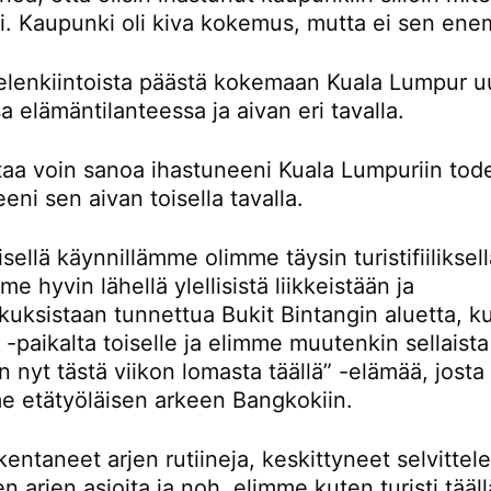
ti. Kaupunki oli kiva kokemus, mutta ei sen en
ielenkiintoista päästä kokemaan Kuala Lumpur u
sa elämäntilanteessa ja aivan eri tavalla.
rtaa voin sanoa ihastuneeni Kuala Lumpuriin tod
eni sen aivan toisella tavalla.
ellä käynnillämme olimme täysin turistifiiliksellä
e hyvin lähellä ylellisistä liikkeistään ja
kuksistaan tunnettua Bukit Bintangin aluetta, k
-paikalta toiselle ja elimme muutenkin sellaista
n nyt tästä viikon lomasta täällä” -elämää, josta
e etätyöläisen arkeen Bangkokiin.
entaneet arjen rutiineja, keskittyneet selvitte
en arjen asioita ja noh, elimme kuten turisti tääll