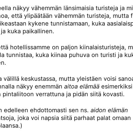
eella näkyy vähemmän länsimaisia turisteja ja mi
noa, että ylipäätään vähemmän turisteja, mutta 
oikeastaan kykene tunnistamaan, kuka aasialaisp
i ja kuka paikallinen.
ttä hotellissamme on paljon kiinalaisturisteja, 
la tunnistaa, kuka kiinaa puhuva on turisti ja ku
en.
 välillä keskustassa, mutta yleistäen voisi sanoa
unnalla näkyy enemmän
aitoa elämää
esimerkiksi
 pintaliitoon verrattuna ja pidän siitä kovasti.
en edelleen ehdottomasti sen ns.
aidon elämän
tsoja, joka voi napsia siitä parhaat palat omaan
plaansa.)