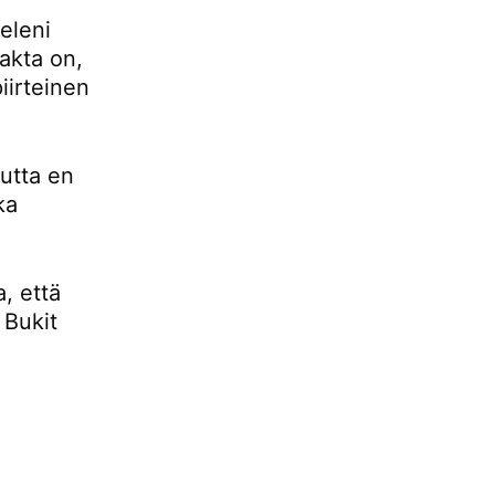
eleni
fakta on,
iirteinen
mutta en
ka
, että
 Bukit