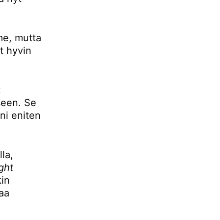
mme, mutta
t hyvin
t
seen. Se
ani eniten
la,
ight
kin
aa