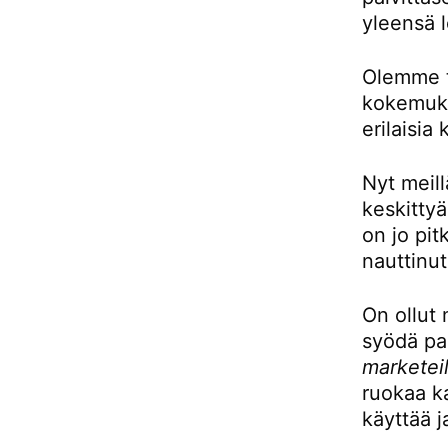
yleensä l
Olemme to
kokemukse
erilaisia 
Nyt meill
keskittyä
on jo pit
nauttinut
On ollut 
syödä pai
marketeil
ruokaa ka
käyttää j