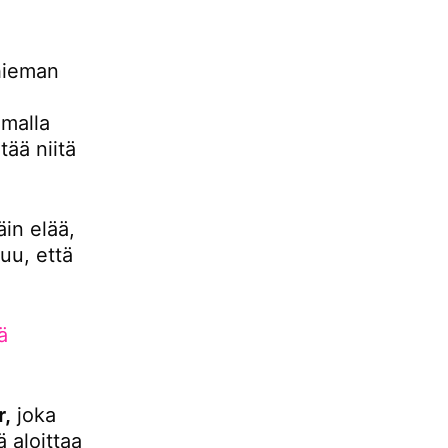
hieman
malla
ää niitä
äin elää,
uu, että
ä
r,
joka
 aloittaa