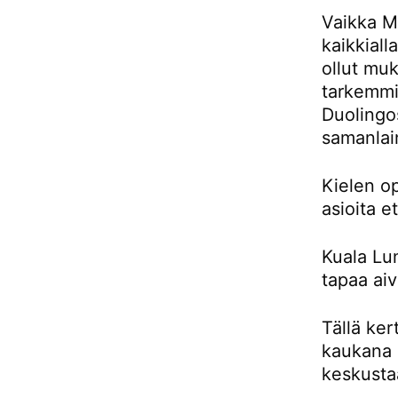
Vaikka Ma
kaikkiall
ollut muk
tarkemmin
Duolingos
samanlai
Kielen o
asioita e
Kuala Lu
tapaa aiv
Tällä ker
kaukana 
keskusta