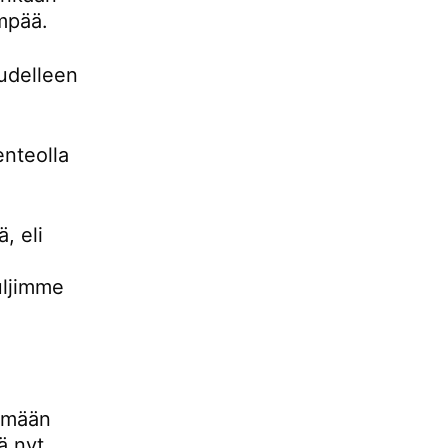
empää.
udelleen
enteolla
, eli
uljimme
lemään
ä nyt