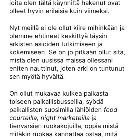
joita olen tältä käynniltä hakenut ovat
olleet hyvin erilaisia kuin viimeksi.
Nyt meillä ei ole ollut kiire mihinkään ja
olemme ehtineet keskittyä täysin
arkisten asioiden tutkimiseen ja
kokemiseen. Se on jo pitkään ollut sitä,
mistä olen uusissa maissa ollessani
eniten nauttinut, joten arki on tuntunut
sen myötä hyvältä.
On ollut mukavaa kulkea paikasta
toiseen paikallisbusseilla, syödä
paikallisten suosimilla lähiöiden
food
courteilla, night marketeilla
ja
tienvarsien ruokakojuilla, oppia mistä
mitäkin ruokaa kannattaa ostaa, mitä