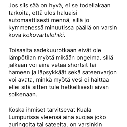
Jos siis sää on hyvä, ei se todellakaan
tarkoita, että ulos haluaisi
automaattisesti mennä, sillä jo
kymmenessä minuutissa päällä on varsin
kova
kokovartalohiki.
Toisaalta sadekuurotkaan eivät ole
lämpötilan myötä mikään ongelma, sillä
jalkaan voi aina vetää shortsit tai
hameen ja läpsykkäät sekä sateenvarjon
voi avata, minkä myötä vesi ei haittaa
ellei sitä sitten tule hetkellisesti aivan
solkenaan.
Koska ihmiset tarvitsevat Kuala
Lumpurissa yleensä aina suojaa joko
auringolta tai sateelta, on varsinkin