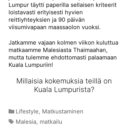
Lumpur täytti paperilla sellaisen kriteerit
loistavasti erityisesti hyvien
reittiyhteyksien ja 90 päivän
viisumivapaan maassaolon vuoksi.
Jatkamme vajaan kolmen viikon kuluttua
matkaamme Malesiasta Thaimaahan,
mutta tulemme ehdottomasti palaamaan
Kuala Lumpuriin!
Millaisia kokemuksia teillä on
Kuala Lumpurista?
Kategoriat
Lifestyle
,
Matkustaminen
Avainsanat
Malesia
,
matkailu