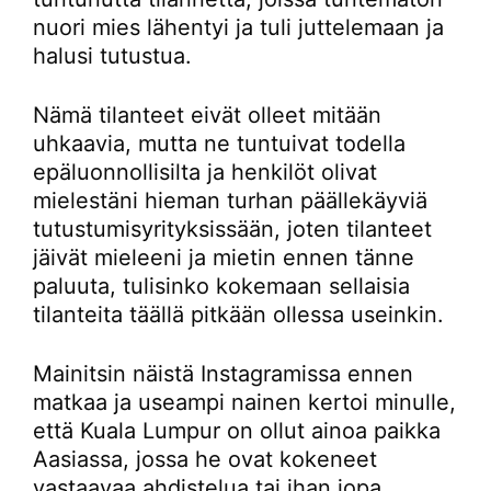
nuori mies lähentyi ja tuli juttelemaan ja
halusi tutustua.
Nämä tilanteet eivät olleet mitään
uhkaavia, mutta ne tuntuivat todella
epäluonnollisilta ja henkilöt olivat
mielestäni hieman turhan päällekäyviä
tutustumisyrityksissään, joten tilanteet
jäivät mieleeni ja mietin ennen tänne
paluuta, tulisinko kokemaan sellaisia
tilanteita täällä pitkään ollessa useinkin.
Mainitsin näistä Instagramissa ennen
matkaa ja useampi nainen kertoi minulle,
että Kuala Lumpur on ollut ainoa paikka
Aasiassa, jossa he ovat kokeneet
vastaavaa ahdistelua tai ihan jopa