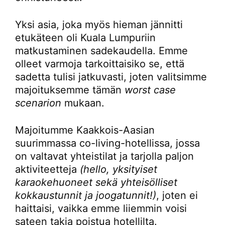
Yksi asia, joka myös hieman jännitti
etukäteen oli Kuala Lumpuriin
matkustaminen sadekaudella. Emme
olleet varmoja tarkoittaisiko se, että
sadetta tulisi jatkuvasti, joten valitsimme
majoituksemme tämän
worst case
scenarion
mukaan.
Majoitumme Kaakkois-Aasian
suurimmassa co-living-hotellissa, jossa
on valtavat yhteistilat ja tarjolla paljon
aktiviteetteja
(hello, yksityiset
karaokehuoneet sekä yhteisölliset
kokkaustunnit ja joogatunnit!)
, joten ei
haittaisi, vaikka emme liiemmin voisi
sateen takia poistua hotellilta.