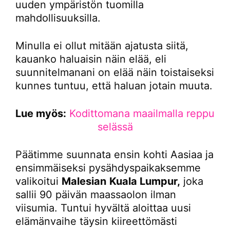
uuden ympäristön tuomilla
mahdollisuuksilla.
Minulla ei ollut mitään ajatusta siitä,
kauanko haluaisin näin elää, eli
suunnitelmanani on elää näin toistaiseksi
kunnes tuntuu, että haluan jotain muuta.
Lue myös:
Kodittomana maailmalla reppu
selässä
Päätimme suunnata ensin kohti Aasiaa ja
ensimmäiseksi pysähdyspaikaksemme
valikoitui
Malesian
Kuala Lumpur,
joka
sallii 90 päivän maassaolon ilman
viisumia. Tuntui hyvältä aloittaa uusi
elämänvaihe täysin kiireettömästi