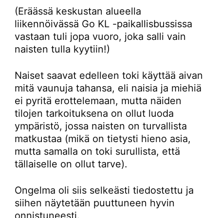
(Eräässä keskustan alueella
liikennöivässä Go KL -paikallisbussissa
vastaan tuli jopa vuoro, joka salli vain
naisten tulla kyytiin!)
Naiset saavat edelleen toki käyttää aivan
mitä vaunuja tahansa, eli naisia ja miehiä
ei pyritä erottelemaan, mutta näiden
tilojen tarkoituksena on ollut luoda
ympäristö, jossa naisten on turvallista
matkustaa (mikä on tietysti hieno asia,
mutta samalla on toki surullista, että
tällaiselle on ollut tarve).
Ongelma oli siis selkeästi tiedostettu ja
siihen näytetään puuttuneen hyvin
onnistuneesti.