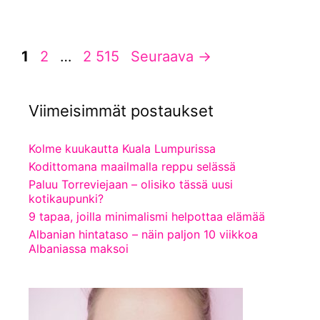
Sivu
Sivu
Sivu
1
2
…
2 515
Seuraava
→
Viimeisimmät postaukset
Kolme kuukautta Kuala Lumpurissa
Kodittomana maailmalla reppu selässä
Paluu Torreviejaan – olisiko tässä uusi
kotikaupunki?
9 tapaa, joilla minimalismi helpottaa elämää
Albanian hintataso – näin paljon 10 viikkoa
Albaniassa maksoi