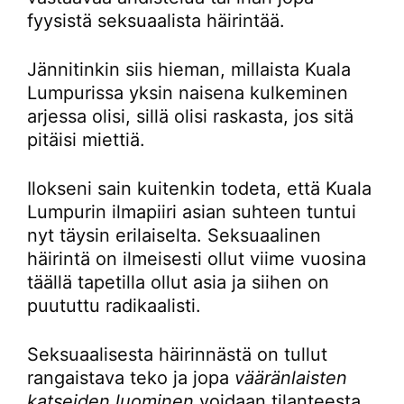
fyysistä seksuaalista häirintää.
Jännitinkin siis hieman, millaista Kuala
Lumpurissa yksin naisena kulkeminen
arjessa olisi, sillä olisi raskasta, jos sitä
pitäisi miettiä.
Ilokseni sain kuitenkin todeta, että Kuala
Lumpurin ilmapiiri asian suhteen tuntui
nyt täysin erilaiselta. Seksuaalinen
häirintä on ilmeisesti ollut viime vuosina
täällä tapetilla ollut asia ja siihen on
puututtu radikaalisti.
Seksuaalisesta häirinnästä on tullut
rangaistava teko ja jopa
vääränlaisten
katseiden luominen
voidaan tilanteesta