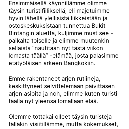
Ensimmäisellä käynnillämme olimme
täysin turistifiiliksellä, eli majotuimme
hyvin lähellä ylellisistä liikkeistään ja
ostoskeskuksistaan tunnettua Bukit
Bintangin aluetta, kuljimme must see -
paikalta toiselle ja elimme muutenkin
sellaista ”nautitaan nyt tästä viikon
lomasta täällä” -elämää, josta palasimme
etätyöläisen arkeen Bangkokiin.
Emme rakentaneet arjen rutiineja,
keskittyneet selvittelemään päivittäsen
arjen asioita ja noh, elimme kuten turisti
täällä nyt yleensä lomallaan elää.
Olemme tottakai olleet täysin turisteja
tälläkin visiitillämme, mutta kokemukset,