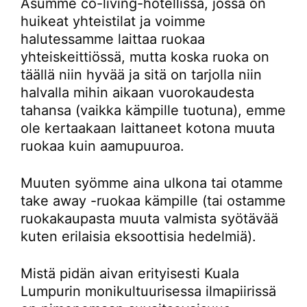
Asumme co-living-hotellissa, jossa on
huikeat yhteistilat ja voimme
halutessamme laittaa ruokaa
yhteiskeittiössä, mutta koska ruoka on
täällä niin hyvää ja sitä on tarjolla niin
halvalla mihin aikaan vuorokaudesta
tahansa (vaikka kämpille tuotuna), emme
ole kertaakaan laittaneet kotona muuta
ruokaa kuin aamupuuroa.
Muuten syömme aina ulkona tai otamme
take away -ruokaa kämpille (tai ostamme
ruokakaupasta muuta valmista syötävää
kuten erilaisia eksoottisia hedelmiä).
Mistä pidän aivan erityisesti Kuala
Lumpurin monikultuurisessa ilmapiirissä