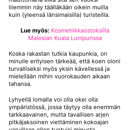
liiemmin näy täälläkään oikein muilla
kuin (yleensä länsimaisilla) turisteilla.
Lue myös:
Kosmetiikkaostoksilla
Malesian Kuala Lumpurissa
Koska rakastan tutkia kaupunkia, on
minulle erityisen tärkeää, että koen oloni
turvalliseksi myös yksin kävellessä ja
mielellään mihin vuorokauden aikaan
tahansa.
Lyhyellä lomalla voi olla okei olla
ympäristössä, jossa täytyy olla enemmän
tarkkaavainen, mutta tavallisen arjen
pitkäjaksoinen viettäminen kokoajan
varuillaan ollen tuntuisi minusta