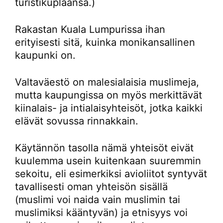
turistikuplaansa.)
Rakastan Kuala Lumpurissa ihan
erityisesti sitä, kuinka monikansallinen
kaupunki on.
Valtaväestö on malesialaisia muslimeja,
mutta kaupungissa on myös merkittävät
kiinalais- ja intialaisyhteisöt, jotka kaikki
elävät sovussa rinnakkain.
Käytännön tasolla nämä yhteisöt eivät
kuulemma usein kuitenkaan suuremmin
sekoitu, eli esimerkiksi avioliitot syntyvät
tavallisesti oman yhteisön sisällä
(muslimi voi naida vain muslimin tai
muslimiksi kääntyvän) ja etnisyys voi