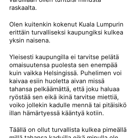
raskaalta.
Olen kuitenkin kokenut Kuala Lumpurin
erittäin turvalliseksi kaupungiksi kulkea
yksin naisena.
Yleisesti kaupungilla ei tarvitse pelätä
omaisuutensa puolesta sen enempää
kuin vaikka Helsingissä. Puhelimen voi
kaivaa esiin huoletta aivan missä
tahansa pelkäämättä, että joku haluaa
ryöstää sen eikä ikinä tarvitse miettiä,
voiko jollekin kadulle mennä tai pitäisikö
illan hämärtyessä kääntyä kotiin.
Täällä on ollut turvallista kulkea pimeällä
millä tahansa kaduilla eikä minulla ole