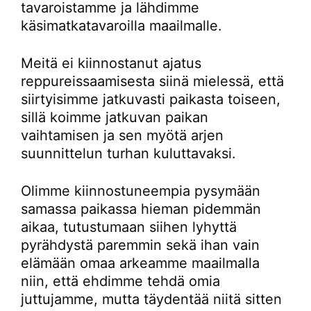
tavaroistamme ja lähdimme
käsimatkatavaroilla maailmalle.
Meitä ei kiinnostanut ajatus
reppureissaamisesta siinä mielessä, että
siirtyisimme jatkuvasti paikasta toiseen,
sillä koimme jatkuvan paikan
vaihtamisen ja sen myötä arjen
suunnittelun turhan kuluttavaksi.
Olimme kiinnostuneempia pysymään
samassa paikassa hieman pidemmän
aikaa, tutustumaan siihen lyhyttä
pyrähdystä paremmin sekä ihan vain
elämään omaa arkeamme maailmalla
niin, että ehdimme tehdä omia
juttujamme, mutta täydentää niitä sitten