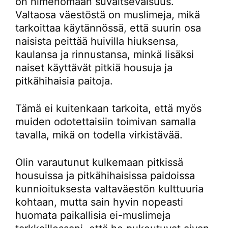
on nimenomaan suvaitsevaisuus.
Valtaosa väestöstä on muslimeja, mikä
tarkoittaa käytännössä, että suurin osa
naisista peittää huivilla hiuksensa,
kaulansa ja rinnustansa, minkä lisäksi
naiset käyttävät pitkiä housuja ja
pitkähihaisia paitoja.
Tämä ei kuitenkaan tarkoita, että myös
muiden odotettaisiin toimivan samalla
tavalla, mikä on todella virkistävää.
Olin varautunut kulkemaan pitkissä
housuissa ja pitkähihaisissa paidoissa
kunnioituksesta valtaväestön kulttuuria
kohtaan, mutta sain hyvin nopeasti
huomata paikallisia ei-muslimeja