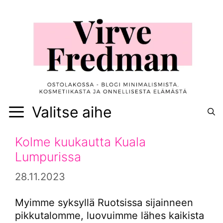
Siirry
sisältöön
Valitse aihe
Kolme kuukautta Kuala
Lumpurissa
28.11.2023
Myimme syksyllä Ruotsissa sijainneen
pikkutalomme, luovuimme lähes kaikista