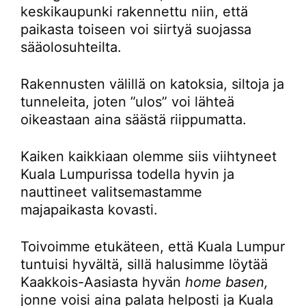
keskikaupunki rakennettu niin, että
paikasta toiseen voi siirtyä suojassa
sääolosuhteilta.
Rakennusten välillä on katoksia, siltoja ja
tunneleita, joten ”ulos” voi lähteä
oikeastaan aina säästä riippumatta.
Kaiken kaikkiaan olemme siis viihtyneet
Kuala Lumpurissa todella hyvin ja
nauttineet valitsemastamme
majapaikasta kovasti.
Toivoimme etukäteen, että Kuala Lumpur
tuntuisi hyvältä, sillä halusimme löytää
Kaakkois-Aasiasta hyvän
home basen,
jonne voisi aina palata helposti ja Kuala