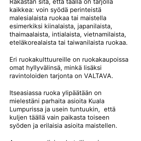
Rakastan sitä, että täällä on tarjolla
kaikkea: voin syödä perinteistä
malesialaista ruokaa tai maistella
esimerkiksi kiinalaista, japanilaista,
thaimaalaista, intialaista, vietnamilaista,
eteläkorealaista tai taiwanilaista ruokaa.
Eri ruokakulttuureille on ruokakaupoissa
omat hyllyvälinsä, minkä lisäksi
ravintoloiden tarjonta on VALTAVA.
Itseasiassa ruoka ylipäätään on
mielestäni parhaita asioita Kuala
Lumpurissa ja usein tuntuukin, että
kuljen täällä vain paikasta toiseen
syöden ja erilaisia asioita maistellen.