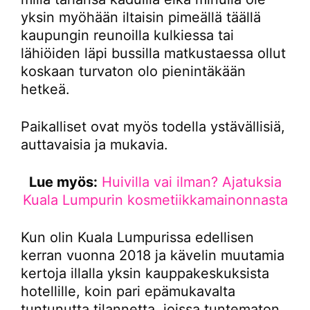
yksin myöhään iltaisin pimeällä täällä
kaupungin reunoilla kulkiessa tai
lähiöiden läpi bussilla matkustaessa ollut
koskaan turvaton olo pienintäkään
hetkeä.
Paikalliset ovat myös todella ystävällisiä,
auttavaisia ja mukavia.
Lue myös:
Huivilla vai ilman? Ajatuksia
Kuala Lumpurin kosmetiikkamainonnasta
Kun olin Kuala Lumpurissa edellisen
kerran vuonna 2018 ja kävelin muutamia
kertoja illalla yksin kauppakeskuksista
hotellille, koin pari epämukavalta
tuntunutta tilannetta, joissa tuntematon