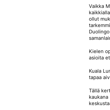
Vaikka Ma
kaikkiall
ollut muk
tarkemmin
Duolingos
samanlai
Kielen o
asioita e
Kuala Lu
tapaa aiv
Tällä ker
kaukana 
keskusta