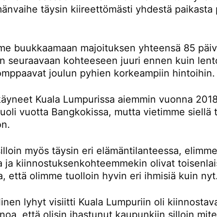
änvaihe täysin kiireettömästi yhdestä paikasta 
e buukkaamaan majoituksen yhteensä 85 päivä
än seuraavaan kohteeseen juuri ennen kuin lent
omppaavat joulun pyhien korkeampiin hintoihin.
äyneet Kuala Lumpurissa aiemmin vuonna 2018
oli vuotta Bangkokissa, mutta vietimme siellä t
on.
lloin myös täysin eri elämäntilanteessa, elimme
la ja kiinnostuksenkohteemmekin olivat toisenlai
a, että olimme tuolloin hyvin eri ihmisiä kuin nyt
inen lyhyt visiitti Kuala Lumpuriin oli kiinnostav
noa, että olisin ihastunut kaupunkiin silloin mi