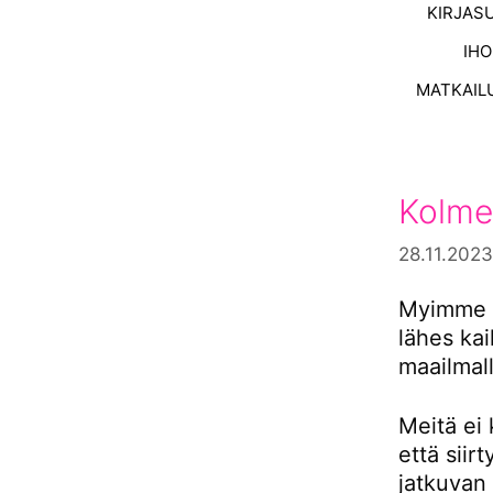
KIRJAS
IH
MATKAIL
Kolme
28.11.2023
Myimme s
lähes ka
maailmall
Meitä ei 
että siir
jatkuvan