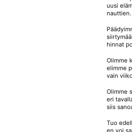
uusi eläm
nauttien.
Päädyimm
siirtymä
hinnat p
Olimme k
elimme pu
vain viik
Olimme si
eri taval
siis sano
Tuo edell
en voi sa