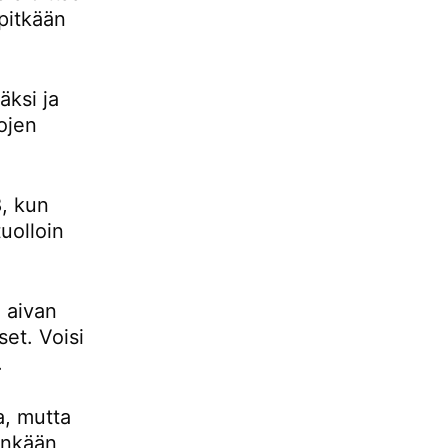
pitkään
ksi ja
ojen
, kun
uolloin
 aivan
set. Voisi
.
a, mutta
tenkään