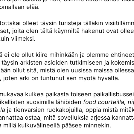
omallaan elää.
ttakai olleet täysin turisteja tälläkin visiitillä
t, joita olen tältä käynniltä hakenut ovat ollee
kuin viimeksi.
ä ei ole ollut kiire mihinkään ja olemme ehtinee
 täysin arkisten asioiden tutkimiseen ja kokemi
kään ollut sitä, mistä olen uusissa maissa olless
, joten arki on tuntunut sen myötä hyvältä.
mukavaa kulkea paikasta toiseen paikallisbusseil
kallisten suosimilla lähiöiden
food courteilla, n
la
ja tienvarsien ruokakojuilla, oppia mistä mitä
nnattaa ostaa, mitä sovelluksia arjessa kannatt
a millä kulkuvälineellä pääsee minnekin.