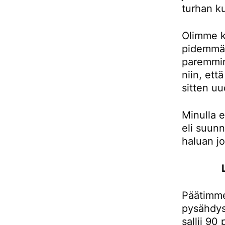
turhan ku
Olimme k
pidemmän
paremmin
niin, et
sitten uu
Minulla e
eli suunn
haluan j
Päätimme
pysähdys
sallii 90