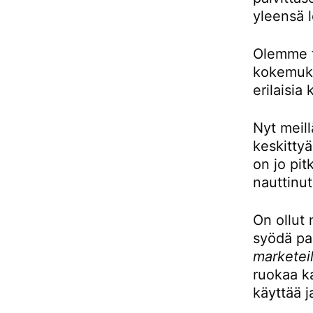
yleensä l
Olemme to
kokemukse
erilaisia 
Nyt meill
keskittyä
on jo pit
nauttinut
On ollut 
syödä pai
marketeil
ruokaa ka
käyttää j