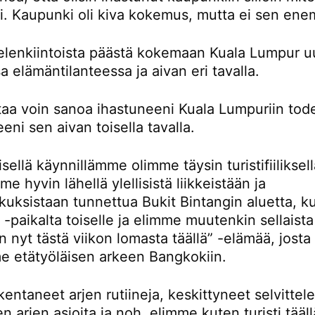
ti. Kaupunki oli kiva kokemus, mutta ei sen en
ielenkiintoista päästä kokemaan Kuala Lumpur u
sa elämäntilanteessa ja aivan eri tavalla.
rtaa voin sanoa ihastuneeni Kuala Lumpuriin tod
eni sen aivan toisella tavalla.
ellä käynnillämme olimme täysin turistifiiliksellä
e hyvin lähellä ylellisistä liikkeistään ja
kuksistaan tunnettua Bukit Bintangin aluetta, k
-paikalta toiselle ja elimme muutenkin sellaista
n nyt tästä viikon lomasta täällä” -elämää, josta
e etätyöläisen arkeen Bangkokiin.
entaneet arjen rutiineja, keskittyneet selvitte
en arjen asioita ja noh, elimme kuten turisti tääll