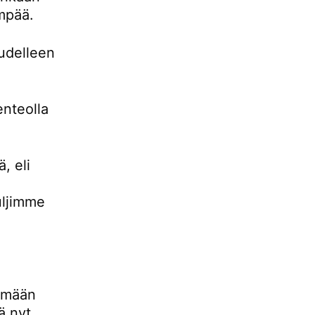
empää.
udelleen
enteolla
, eli
uljimme
lemään
ä nyt