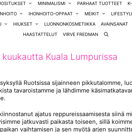
UOSITUKSET
MINIMALISMI
PARHAAT TUOTTEET
K
ONHOITO
IHONHOITO-OPPAAT
MEIKIT
LIFESTYL
U
HIUKSET
LUONNONKOSMETIIKKA
AVAINSANAT
HAASTATTELUT
VIRVE FREDMAN
 kuukautta Kuala Lumpurissa
yksyllä Ruotsissa sijainneen pikkutalomme, l
ikista tavaroistamme ja lähdimme käsimatkatavar
e.
kiinnostanut ajatus reppureissaamisesta siinä m
tyisimme jatkuvasti paikasta toiseen, sillä koimm
 paikan vaihtamisen ja sen myötä arjen suunnitt