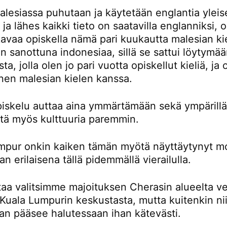
lesiassa puhutaan ja käytetään englantia yleis
a ja lähes kaikki tieto on saatavilla englanniksi,
avaa opiskella nämä pari kuukautta malesian kie
 sanottuna indonesiaa, sillä se sattui löytymä
ta, jolla olen jo pari vuotta opiskellut kieliä, ja
nen malesian kielen kanssa.
piskelu auttaa aina ymmärtämään sekä ympärillä
ttä myös kulttuuria paremmin.
mpur onkin kaiken tämän myötä näyttäytynyt m
an erilaisena tällä pidemmällä vierailulla.
taa valitsimme majoituksen Cherasin alueelta ve
Kuala Lumpurin keskustasta, mutta kuitenkin nii
an pääsee halutessaan ihan kätevästi.