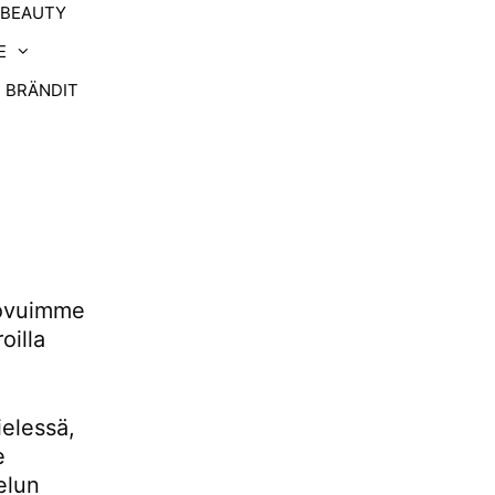
-BEAUTY
E
BRÄNDIT
uovuimme
oilla
ielessä,
e
elun