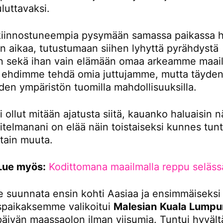
luttavaksi.
iinnostuneempia pysymään samassa paikassa 
 aikaa, tutustumaan siihen lyhyttä pyrähdystä
 sekä ihan vain elämään omaa arkeamme maail
tä ehdimme tehdä omia juttujamme, mutta täydent
den ympäristön tuomilla mahdollisuuksilla.
i ollut mitään ajatusta siitä, kauanko haluaisin n
itelmanani on elää näin toistaiseksi kunnes tunt
otain muuta.
Lue myös:
Kodittomana maailmalla reppu seläss
 suunnata ensin kohti Aasiaa ja ensimmäiseksi
paikaksemme valikoitui
Malesian
Kuala Lumpu
 päivän maassaolon ilman viisumia. Tuntui hyvältä