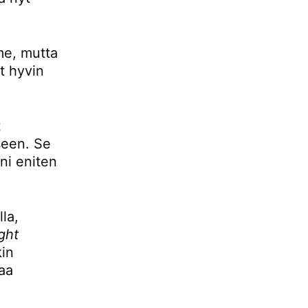
mme, mutta
t hyvin
t
seen. Se
ani eniten
la,
ight
kin
aa