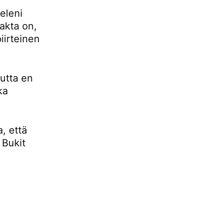
eleni
fakta on,
iirteinen
mutta en
ka
, että
 Bukit