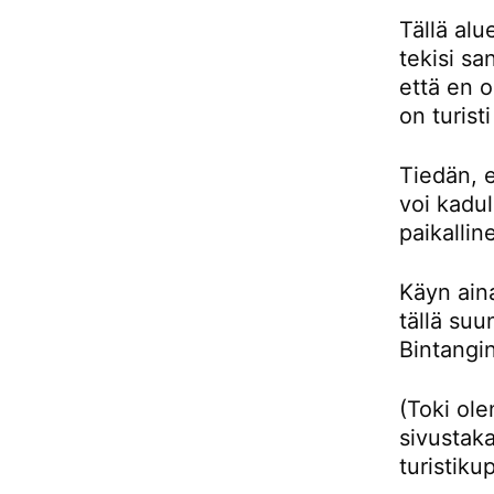
Tällä alu
tekisi sa
että en 
on turist
Tiedän, e
voi kadul
paikallin
Käyn aina
tällä su
Bintangin
(Toki ol
sivustaka
turistiku