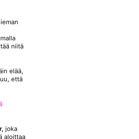
hieman
malla
ää niitä
äin elää,
uu, että
ä
r,
joka
 aloittaa