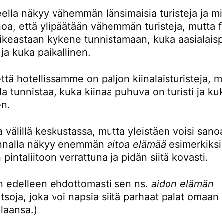
eella näkyy vähemmän länsimaisia turisteja ja mi
noa, että ylipäätään vähemmän turisteja, mutta 
oikeastaan kykene tunnistamaan, kuka aasialaisp
i ja kuka paikallinen.
ttä hotellissamme on paljon kiinalaisturisteja, 
la tunnistaa, kuka kiinaa puhuva on turisti ja ku
en.
 välillä keskustassa, mutta yleistäen voisi sanoa
unnalla näkyy enemmän
aitoa elämää
esimerkiksi
 pintaliitoon verrattuna ja pidän siitä kovasti.
en edelleen ehdottomasti sen ns.
aidon elämän
tsoja, joka voi napsia siitä parhaat palat omaan
plaansa.)