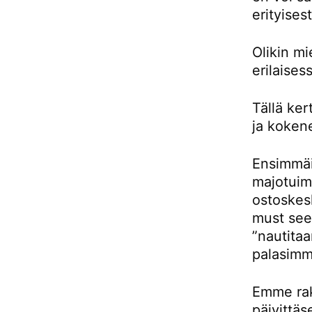
erityises
Olikin m
erilaises
Tällä ke
ja kokene
Ensimmäis
majotuimm
ostoskes
must see 
”nautitaa
palasimm
Emme rak
päivittäs