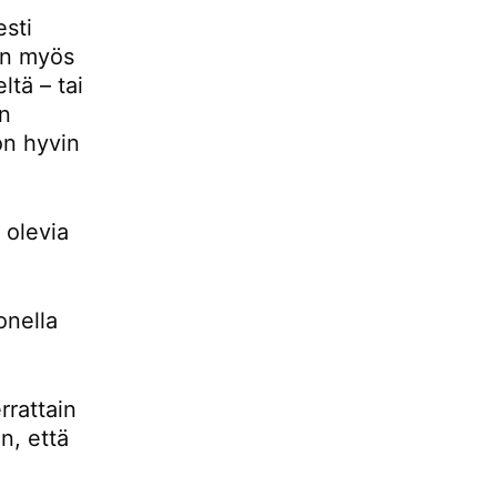
esti
 on myös
ltä – tai
än
 on hyvin
 olevia
onella
rrattain
n, että