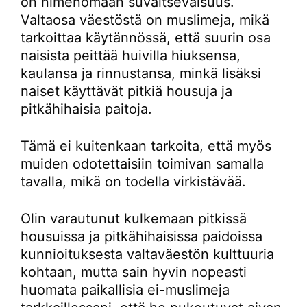
on nimenomaan suvaitsevaisuus.
Valtaosa väestöstä on muslimeja, mikä
tarkoittaa käytännössä, että suurin osa
naisista peittää huivilla hiuksensa,
kaulansa ja rinnustansa, minkä lisäksi
naiset käyttävät pitkiä housuja ja
pitkähihaisia paitoja.
Tämä ei kuitenkaan tarkoita, että myös
muiden odotettaisiin toimivan samalla
tavalla, mikä on todella virkistävää.
Olin varautunut kulkemaan pitkissä
housuissa ja pitkähihaisissa paidoissa
kunnioituksesta valtaväestön kulttuuria
kohtaan, mutta sain hyvin nopeasti
huomata paikallisia ei-muslimeja