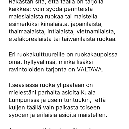
Rakastan sitä, että täällä on tarjolla
kaikkea: voin syödä perinteistä
malesialaista ruokaa tai maistella
esimerkiksi kiinalaista, japanilaista,
thaimaalaista, intialaista, vietnamilaista,
eteläkorealaista tai taiwanilaista ruokaa.
Eri ruokakulttuureille on ruokakaupoissa
omat hyllyvälinsä, minkä lisäksi
ravintoloiden tarjonta on VALTAVA.
Itseasiassa ruoka ylipäätään on
mielestäni parhaita asioita Kuala
Lumpurissa ja usein tuntuukin, että
kuljen täällä vain paikasta toiseen
syöden ja erilaisia asioita maistellen.