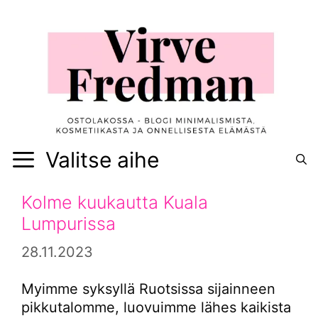
Siirry
sisältöön
Valitse aihe
Kolme kuukautta Kuala
Lumpurissa
28.11.2023
Myimme syksyllä Ruotsissa sijainneen
pikkutalomme, luovuimme lähes kaikista