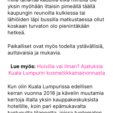
yksin myöhään iltaisin pimeällä täällä
kaupungin reunoilla kulkiessa tai
lähiöiden läpi bussilla matkustaessa ollut
koskaan turvaton olo pienintäkään
hetkeä.
Paikalliset ovat myös todella ystävällisiä,
auttavaisia ja mukavia.
Lue myös:
Huivilla vai ilman? Ajatuksia
Kuala Lumpurin kosmetiikkamainonnasta
Kun olin Kuala Lumpurissa edellisen
kerran vuonna 2018 ja kävelin muutamia
kertoja illalla yksin kauppakeskuksista
hotellille, koin pari epämukavalta
tuntunutta tilannetta, joissa tuntematon