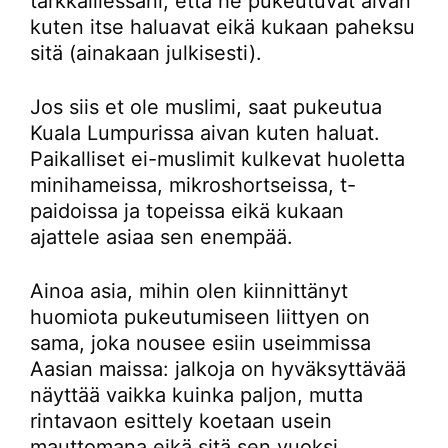
tarkkaillessani, että he pukeutuvat aivan
kuten itse haluavat eikä kukaan paheksu
sitä (ainakaan julkisesti).
Jos siis et ole muslimi, saat pukeutua
Kuala Lumpurissa aivan kuten haluat.
Paikalliset ei-muslimit kulkevat huoletta
minihameissa, mikroshortseissa, t-
paidoissa ja topeissa eikä kukaan
ajattele asiaa sen enempää.
Ainoa asia, mihin olen kiinnittänyt
huomiota pukeutumiseen liittyen on
sama, joka nousee esiin useimmissa
Aasian maissa: jalkoja on hyväksyttävää
näyttää vaikka kuinka paljon, mutta
rintavaon esittely koetaan usein
mauttomana eikä sitä sen vuoksi