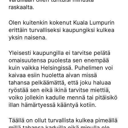
raskaalta.
Olen kuitenkin kokenut Kuala Lumpurin
erittäin turvalliseksi kaupungiksi kulkea
yksin naisena.
Yleisesti kaupungilla ei tarvitse pelätä
omaisuutensa puolesta sen enempää
kuin vaikka Helsingissä. Puhelimen voi
kaivaa esiin huoletta aivan missä
tahansa pelkäämättä, että joku haluaa
ryöstää sen eikä ikinä tarvitse miettiä,
voiko jollekin kadulle mennä tai pitäisikö
illan hämärtyessä kääntyä kotiin.
Täällä on ollut turvallista kulkea pimeällä
millä tahansa kaduilla eikä minulla ole