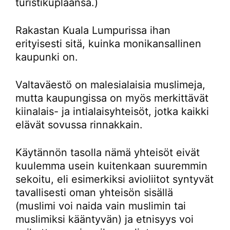
turistikuplaansa.)
Rakastan Kuala Lumpurissa ihan
erityisesti sitä, kuinka monikansallinen
kaupunki on.
Valtaväestö on malesialaisia muslimeja,
mutta kaupungissa on myös merkittävät
kiinalais- ja intialaisyhteisöt, jotka kaikki
elävät sovussa rinnakkain.
Käytännön tasolla nämä yhteisöt eivät
kuulemma usein kuitenkaan suuremmin
sekoitu, eli esimerkiksi avioliitot syntyvät
tavallisesti oman yhteisön sisällä
(muslimi voi naida vain muslimin tai
muslimiksi kääntyvän) ja etnisyys voi