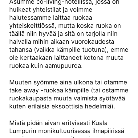
Asumme co-living-hotellissa, jossa on
huikeat yhteistilat ja voimme
halutessamme laittaa ruokaa
yhteiskeittiössä, mutta koska ruoka on
täällä niin hyvää ja sitä on tarjolla niin
halvalla mihin aikaan vuorokaudesta
tahansa (vaikka kämpille tuotuna), emme
ole kertaakaan laittaneet kotona muuta
ruokaa kuin aamupuuroa.
Muuten syömme aina ulkona tai otamme
take away -ruokaa kämpille (tai ostamme
ruokakaupasta muuta valmista syötävää
kuten erilaisia eksoottisia hedelmiä).
Mistä pidän aivan erityisesti Kuala
Lumpurin monikultuurisessa ilmapiirissä