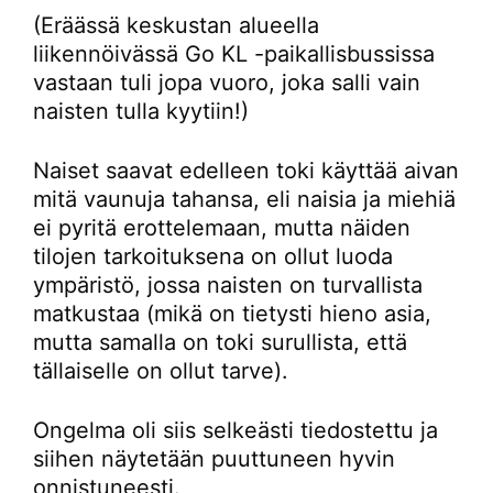
(Eräässä keskustan alueella
liikennöivässä Go KL -paikallisbussissa
vastaan tuli jopa vuoro, joka salli vain
naisten tulla kyytiin!)
Naiset saavat edelleen toki käyttää aivan
mitä vaunuja tahansa, eli naisia ja miehiä
ei pyritä erottelemaan, mutta näiden
tilojen tarkoituksena on ollut luoda
ympäristö, jossa naisten on turvallista
matkustaa (mikä on tietysti hieno asia,
mutta samalla on toki surullista, että
tällaiselle on ollut tarve).
Ongelma oli siis selkeästi tiedostettu ja
siihen näytetään puuttuneen hyvin
onnistuneesti.