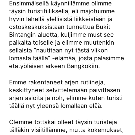
Ensimmäisellä käynnillämme olimme
täysin turistifiiliksellä, eli majotuimme
hyvin lähellä ylellisistä liikkeistään ja
ostoskeskuksistaan tunnettua Bukit
Bintangin aluetta, kuljimme must see -
paikalta toiselle ja elimme muutenkin
sellaista ”nautitaan nyt tästä viikon
lomasta täällä” -elämää, josta palasimme
etätyöläisen arkeen Bangkokiin.
Emme rakentaneet arjen rutiineja,
keskittyneet selvittelemään päivittäsen
arjen asioita ja noh, elimme kuten turisti
täällä nyt yleensä lomallaan elää.
Olemme tottakai olleet täysin turisteja
tälläkin visiitillämme, mutta kokemukset,