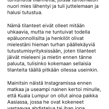
nuori mies lähentyi ja tuli juttelemaan ja
halusi tutustua.
Nämä tilanteet eivät olleet mitään
uhkaavia, mutta ne tuntuivat todella
epäluonnollisilta ja henkilöt olivat
mielestäni hieman turhan päällekäyviä
tutustumisyrityksissään, joten tilanteet
jäivät mieleeni ja mietin ennen tänne
paluuta, tulisinko kokemaan sellaisia
tilanteita täällä pitkään ollessa useinkin.
Mainitsin näistä Instagramissa ennen
matkaa ja useampi nainen kertoi minulle,
että Kuala Lumpur on ollut ainoa paikka
Aasiassa, jossa he ovat kokeneet
vastaavaa ahdistelua tai ihan jopa