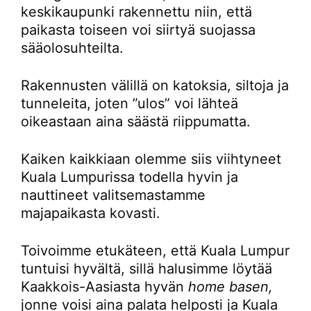
keskikaupunki rakennettu niin, että
paikasta toiseen voi siirtyä suojassa
sääolosuhteilta.
Rakennusten välillä on katoksia, siltoja ja
tunneleita, joten ”ulos” voi lähteä
oikeastaan aina säästä riippumatta.
Kaiken kaikkiaan olemme siis viihtyneet
Kuala Lumpurissa todella hyvin ja
nauttineet valitsemastamme
majapaikasta kovasti.
Toivoimme etukäteen, että Kuala Lumpur
tuntuisi hyvältä, sillä halusimme löytää
Kaakkois-Aasiasta hyvän
home basen,
jonne voisi aina palata helposti ja Kuala