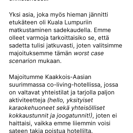
Yksi asia, joka myös hieman jännitti
etukäteen oli Kuala Lumpuriin
matkustaminen sadekaudella. Emme
olleet varmoja tarkoittaisiko se, että
sadetta tulisi jatkuvasti, joten valitsimme
majoituksemme tämän
worst case
scenarion
mukaan.
Majoitumme Kaakkois-Aasian
suurimmassa co-living-hotellissa, jossa
on valtavat yhteistilat ja tarjolla paljon
aktiviteetteja
(hello, yksityiset
karaokehuoneet sekä yhteisölliset
kokkaustunnit ja joogatunnit!)
, joten ei
haittaisi, vaikka emme liiemmin voisi
sateen takia poistua hotellilta.