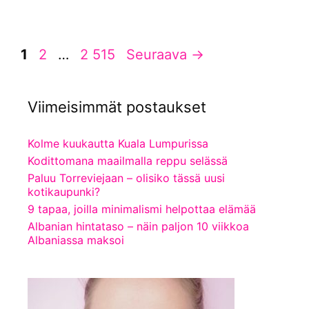
Sivu
Sivu
Sivu
1
2
…
2 515
Seuraava
→
Viimeisimmät postaukset
Kolme kuukautta Kuala Lumpurissa
Kodittomana maailmalla reppu selässä
Paluu Torreviejaan – olisiko tässä uusi
kotikaupunki?
9 tapaa, joilla minimalismi helpottaa elämää
Albanian hintataso – näin paljon 10 viikkoa
Albaniassa maksoi