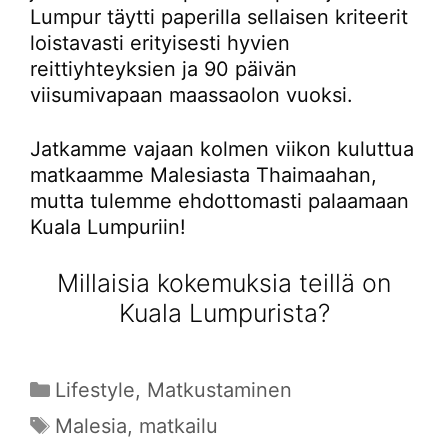
Lumpur täytti paperilla sellaisen kriteerit
loistavasti erityisesti hyvien
reittiyhteyksien ja 90 päivän
viisumivapaan maassaolon vuoksi.
Jatkamme vajaan kolmen viikon kuluttua
matkaamme Malesiasta Thaimaahan,
mutta tulemme ehdottomasti palaamaan
Kuala Lumpuriin!
Millaisia kokemuksia teillä on
Kuala Lumpurista?
Kategoriat
Lifestyle
,
Matkustaminen
Avainsanat
Malesia
,
matkailu