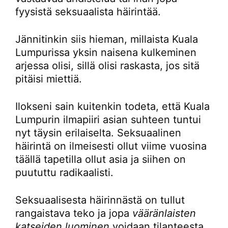
fyysistä seksuaalista häirintää.
Jännitinkin siis hieman, millaista Kuala
Lumpurissa yksin naisena kulkeminen
arjessa olisi, sillä olisi raskasta, jos sitä
pitäisi miettiä.
Ilokseni sain kuitenkin todeta, että Kuala
Lumpurin ilmapiiri asian suhteen tuntui
nyt täysin erilaiselta. Seksuaalinen
häirintä on ilmeisesti ollut viime vuosina
täällä tapetilla ollut asia ja siihen on
puututtu radikaalisti.
Seksuaalisesta häirinnästä on tullut
rangaistava teko ja jopa
vääränlaisten
katseiden luominen
voidaan tilanteesta