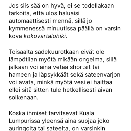
Jos siis sää on hyvä, ei se todellakaan
tarkoita, että ulos haluaisi
automaattisesti mennä, sillä jo
kymmenessä minuutissa päällä on varsin
kova
kokovartalohiki.
Toisaalta sadekuurotkaan eivät ole
lämpötilan myötä mikään ongelma, sillä
jalkaan voi aina vetää shortsit tai
hameen ja läpsykkäät sekä sateenvarjon
voi avata, minkä myötä vesi ei haittaa
ellei sitä sitten tule hetkellisesti aivan
solkenaan.
Koska ihmiset tarvitsevat Kuala
Lumpurissa yleensä aina suojaa joko
auringolta tai sateelta, on varsinkin