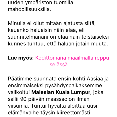
uuden ympäristön tuomilla
mahdollisuuksilla.
Minulla ei ollut mitään ajatusta siitä,
kauanko haluaisin näin elää, eli
suunnitelmanani on elää näin toistaiseksi
kunnes tuntuu, että haluan jotain muuta.
Lue myös:
Kodittomana maailmalla reppu
selässä
Päätimme suunnata ensin kohti Aasiaa ja
ensimmäiseksi pysähdyspaikaksemme
valikoitui
Malesian
Kuala Lumpur,
joka
sallii 90 päivän maassaolon ilman
viisumia. Tuntui hyvältä aloittaa uusi
elämänvaihe täysin kiireettömästi