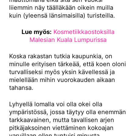
liiemmin näy täälläkään oikein muilla
kuin (yleensä länsimaisilla) turisteilla.
Lue myös:
Kosmetiikkaostoksilla
Malesian Kuala Lumpurissa
Koska rakastan tutkia kaupunkia, on
minulle erityisen tärkeää, että koen oloni
turvalliseksi myös yksin kävellessä ja
mielellään mihin vuorokauden aikaan
tahansa.
Lyhyellä lomalla voi olla okei olla
ympäristössä, jossa täytyy olla enemmän
tarkkaavainen, mutta tavallisen arjen
pitkäjaksoinen viettäminen kokoajan
varuillaan ollen tuntuisi minusta