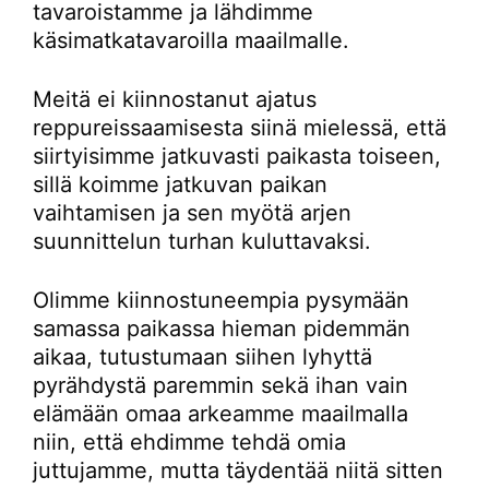
tavaroistamme ja lähdimme
käsimatkatavaroilla maailmalle.
Meitä ei kiinnostanut ajatus
reppureissaamisesta siinä mielessä, että
siirtyisimme jatkuvasti paikasta toiseen,
sillä koimme jatkuvan paikan
vaihtamisen ja sen myötä arjen
suunnittelun turhan kuluttavaksi.
Olimme kiinnostuneempia pysymään
samassa paikassa hieman pidemmän
aikaa, tutustumaan siihen lyhyttä
pyrähdystä paremmin sekä ihan vain
elämään omaa arkeamme maailmalla
niin, että ehdimme tehdä omia
juttujamme, mutta täydentää niitä sitten