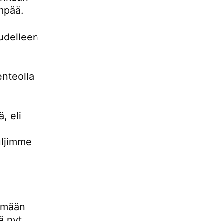
empää.
udelleen
enteolla
, eli
uljimme
lemään
ä nyt