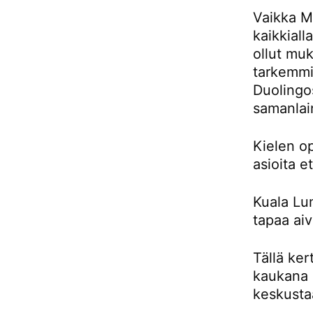
Vaikka Ma
kaikkiall
ollut muk
tarkemmin
Duolingos
samanlai
Kielen o
asioita e
Kuala Lu
tapaa aiv
Tällä ker
kaukana 
keskusta