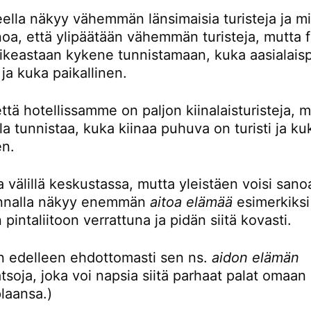
eella näkyy vähemmän länsimaisia turisteja ja mi
noa, että ylipäätään vähemmän turisteja, mutta 
oikeastaan kykene tunnistamaan, kuka aasialaisp
i ja kuka paikallinen.
ttä hotellissamme on paljon kiinalaisturisteja, 
la tunnistaa, kuka kiinaa puhuva on turisti ja ku
en.
 välillä keskustassa, mutta yleistäen voisi sanoa
unnalla näkyy enemmän
aitoa elämää
esimerkiksi
 pintaliitoon verrattuna ja pidän siitä kovasti.
en edelleen ehdottomasti sen ns.
aidon elämän
tsoja, joka voi napsia siitä parhaat palat omaan
plaansa.)