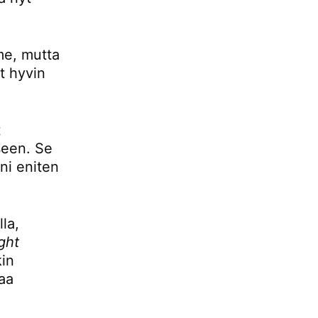
mme, mutta
t hyvin
t
seen. Se
ani eniten
la,
ight
kin
aa