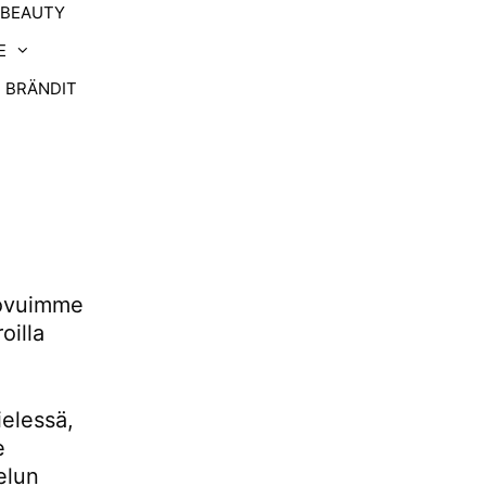
-BEAUTY
E
BRÄNDIT
uovuimme
oilla
ielessä,
e
elun