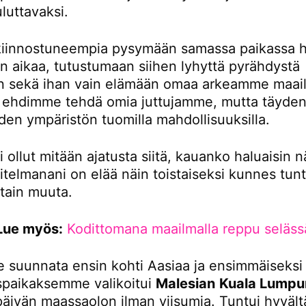
luttavaksi.
iinnostuneempia pysymään samassa paikassa 
 aikaa, tutustumaan siihen lyhyttä pyrähdystä
 sekä ihan vain elämään omaa arkeamme maail
tä ehdimme tehdä omia juttujamme, mutta täydent
den ympäristön tuomilla mahdollisuuksilla.
i ollut mitään ajatusta siitä, kauanko haluaisin n
itelmanani on elää näin toistaiseksi kunnes tunt
otain muuta.
Lue myös:
Kodittomana maailmalla reppu seläss
 suunnata ensin kohti Aasiaa ja ensimmäiseksi
paikaksemme valikoitui
Malesian
Kuala Lumpu
 päivän maassaolon ilman viisumia. Tuntui hyvältä