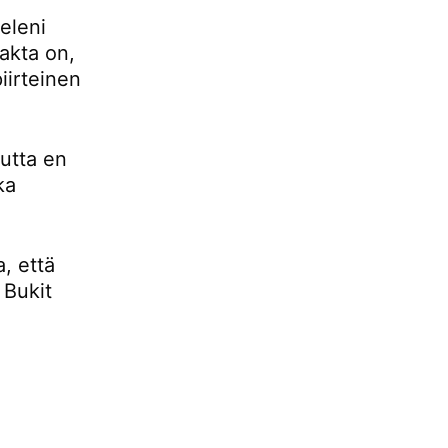
eleni
fakta on,
iirteinen
mutta en
ka
, että
 Bukit