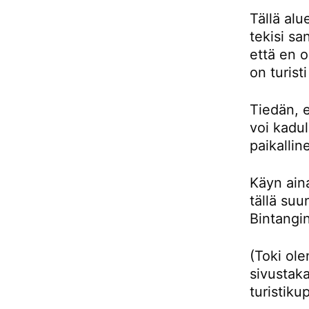
Tällä alu
tekisi sa
että en 
on turist
Tiedän, e
voi kadul
paikallin
Käyn aina
tällä su
Bintangin
(Toki ol
sivustaka
turistiku