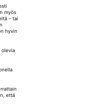
esti
 on myös
ltä – tai
än
 on hyvin
 olevia
onella
rrattain
n, että