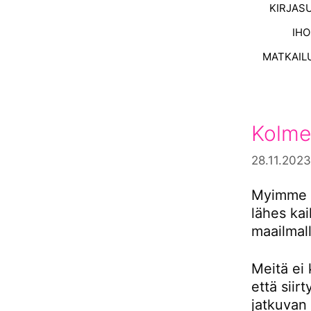
KIRJAS
IH
MATKAIL
Kolme
28.11.2023
Myimme s
lähes ka
maailmall
Meitä ei 
että siir
jatkuvan