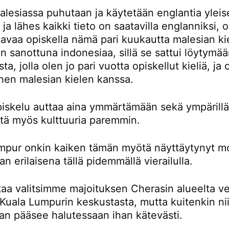
lesiassa puhutaan ja käytetään englantia yleis
a ja lähes kaikki tieto on saatavilla englanniksi,
avaa opiskella nämä pari kuukautta malesian kie
 sanottuna indonesiaa, sillä se sattui löytymä
ta, jolla olen jo pari vuotta opiskellut kieliä, ja
nen malesian kielen kanssa.
piskelu auttaa aina ymmärtämään sekä ympärillä
ttä myös kulttuuria paremmin.
mpur onkin kaiken tämän myötä näyttäytynyt m
an erilaisena tällä pidemmällä vierailulla.
taa valitsimme majoituksen Cherasin alueelta ve
Kuala Lumpurin keskustasta, mutta kuitenkin nii
an pääsee halutessaan ihan kätevästi.