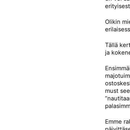
erityises
Olikin m
erilaises
Tällä ke
ja kokene
Ensimmäis
majotuimm
ostoskes
must see 
”nautitaa
palasimm
Emme rak
päivittäs