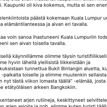
ti. Kaupunki oli kiva kokemus, mutta ei sen en
ielenkiintoista päästä kokemaan Kuala Lumpur u
sa elämäntilanteessa ja aivan eri tavalla.
rtaa voin sanoa ihastuneeni Kuala Lumpuriin tod
eni sen aivan toisella tavalla.
ellä käynnillämme olimme täysin turistifiiliksellä
e hyvin lähellä ylellisistä liikkeistään ja
kuksistaan tunnettua Bukit Bintangin aluetta, k
-paikalta toiselle ja elimme muutenkin sellaista
n nyt tästä viikon lomasta täällä” -elämää, josta
e etätyöläisen arkeen Bangkokiin.
entaneet arjen rutiineja, keskittyneet selvitte
en arjen asioita ja noh, elimme kuten turisti tääll