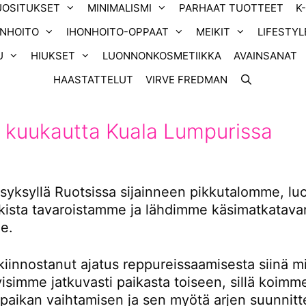
UOSITUKSET
MINIMALISMI
PARHAAT TUOTTEET
K
ONHOITO
IHONHOITO-OPPAAT
MEIKIT
LIFESTYL
U
HIUKSET
LUONNONKOSMETIIKKA
AVAINSANAT
HAASTATTELUT
VIRVE FREDMAN
 kuukautta Kuala Lumpurissa
yksyllä Ruotsissa sijainneen pikkutalomme, l
ikista tavaroistamme ja lähdimme käsimatkatavar
e.
kiinnostanut ajatus reppureissaamisesta siinä m
tyisimme jatkuvasti paikasta toiseen, sillä koimm
 paikan vaihtamisen ja sen myötä arjen suunnitt