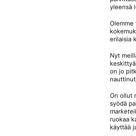
yleensä l
Olemme to
kokemukse
erilaisia 
Nyt meill
keskittyä
on jo pit
nauttinut
On ollut 
syödä pai
marketeil
ruokaa ka
käyttää j