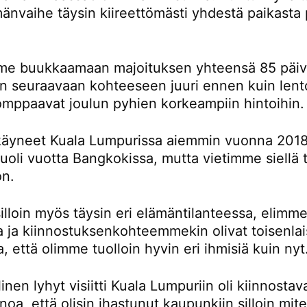
änvaihe täysin kiireettömästi yhdestä paikasta 
e buukkaamaan majoituksen yhteensä 85 päivä
än seuraavaan kohteeseen juuri ennen kuin lent
omppaavat joulun pyhien korkeampiin hintoihin.
äyneet Kuala Lumpurissa aiemmin vuonna 2018
oli vuotta Bangkokissa, mutta vietimme siellä t
on.
lloin myös täysin eri elämäntilanteessa, elimme
la ja kiinnostuksenkohteemmekin olivat toisenlai
a, että olimme tuolloin hyvin eri ihmisiä kuin nyt
inen lyhyt visiitti Kuala Lumpuriin oli kiinnostav
noa, että olisin ihastunut kaupunkiin silloin mi