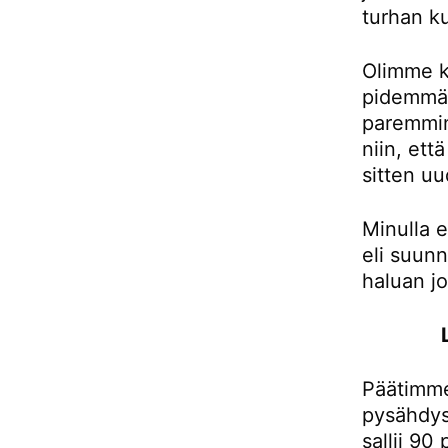
turhan ku
Olimme k
pidemmän
paremmin
niin, et
sitten uu
Minulla e
eli suunn
haluan j
Päätimme
pysähdys
sallii 90