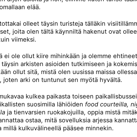
omallaan elää.
ttakai olleet täysin turisteja tälläkin visiitillä
t, joita olen tältä käynniltä hakenut ovat ollee
kuin viimeksi.
ä ei ole ollut kiire mihinkään ja olemme ehtinee
 täysin arkisten asioiden tutkimiseen ja kokemi
kään ollut sitä, mistä olen uusissa maissa olless
, joten arki on tuntunut sen myötä hyvältä.
mukavaa kulkea paikasta toiseen paikallisbusseil
kallisten suosimilla lähiöiden
food courteilla, n
la
ja tienvarsien ruokakojuilla, oppia mistä mitä
nnattaa ostaa, mitä sovelluksia arjessa kannatt
a millä kulkuvälineellä pääsee minnekin.