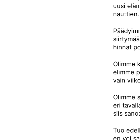
uusi eläm
nauttien.
Päädyimm
siirtymä
hinnat p
Olimme k
elimme pu
vain viik
Olimme si
eri taval
siis sano
Tuo edell
en voi sa