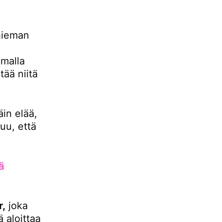
hieman
malla
ää niitä
äin elää,
uu, että
ä
r,
joka
 aloittaa