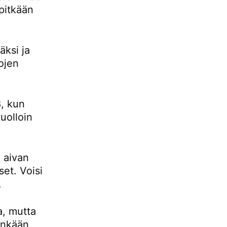
pitkään
ksi ja
ojen
, kun
uolloin
 aivan
set. Voisi
.
a, mutta
tenkään