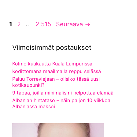
Sivu
Sivu
Sivu
1
2
…
2 515
Seuraava
→
Viimeisimmät postaukset
Kolme kuukautta Kuala Lumpurissa
Kodittomana maailmalla reppu selässä
Paluu Torreviejaan – olisiko tässä uusi
kotikaupunki?
9 tapaa, joilla minimalismi helpottaa elämää
Albanian hintataso – näin paljon 10 viikkoa
Albaniassa maksoi