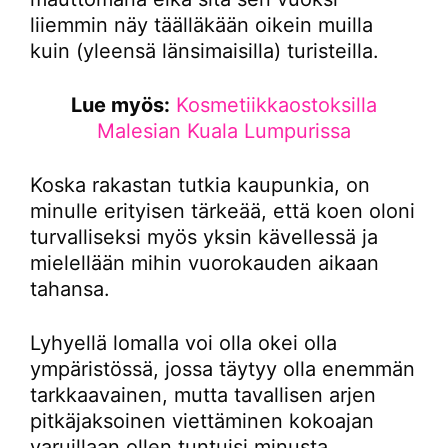
liiemmin näy täälläkään oikein muilla
kuin (yleensä länsimaisilla) turisteilla.
Lue myös:
Kosmetiikkaostoksilla
Malesian Kuala Lumpurissa
Koska rakastan tutkia kaupunkia, on
minulle erityisen tärkeää, että koen oloni
turvalliseksi myös yksin kävellessä ja
mielellään mihin vuorokauden aikaan
tahansa.
Lyhyellä lomalla voi olla okei olla
ympäristössä, jossa täytyy olla enemmän
tarkkaavainen, mutta tavallisen arjen
pitkäjaksoinen viettäminen kokoajan
varuillaan ollen tuntuisi minusta