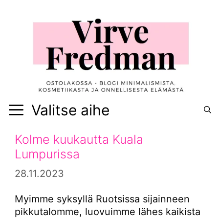
Siirry
sisältöön
Valitse aihe
Kolme kuukautta Kuala
Lumpurissa
28.11.2023
Myimme syksyllä Ruotsissa sijainneen
pikkutalomme, luovuimme lähes kaikista