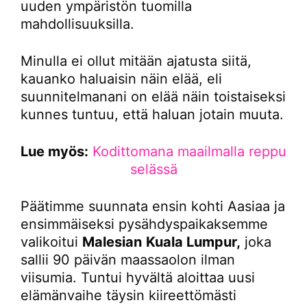
uuden ympäristön tuomilla
mahdollisuuksilla.
Minulla ei ollut mitään ajatusta siitä,
kauanko haluaisin näin elää, eli
suunnitelmanani on elää näin toistaiseksi
kunnes tuntuu, että haluan jotain muuta.
Lue myös:
Kodittomana maailmalla reppu
selässä
Päätimme suunnata ensin kohti Aasiaa ja
ensimmäiseksi pysähdyspaikaksemme
valikoitui
Malesian
Kuala Lumpur,
joka
sallii 90 päivän maassaolon ilman
viisumia. Tuntui hyvältä aloittaa uusi
elämänvaihe täysin kiireettömästi