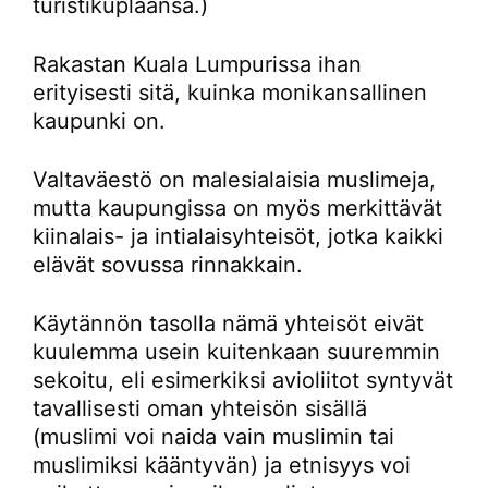
turistikuplaansa.)
Rakastan Kuala Lumpurissa ihan
erityisesti sitä, kuinka monikansallinen
kaupunki on.
Valtaväestö on malesialaisia muslimeja,
mutta kaupungissa on myös merkittävät
kiinalais- ja intialaisyhteisöt, jotka kaikki
elävät sovussa rinnakkain.
Käytännön tasolla nämä yhteisöt eivät
kuulemma usein kuitenkaan suuremmin
sekoitu, eli esimerkiksi avioliitot syntyvät
tavallisesti oman yhteisön sisällä
(muslimi voi naida vain muslimin tai
muslimiksi kääntyvän) ja etnisyys voi