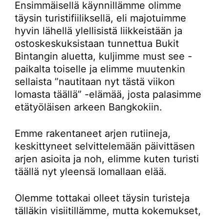
Ensimmäisellä käynnillämme olimme
täysin turistifiiliksellä, eli majotuimme
hyvin lähellä ylellisistä liikkeistään ja
ostoskeskuksistaan tunnettua Bukit
Bintangin aluetta, kuljimme must see -
paikalta toiselle ja elimme muutenkin
sellaista ”nautitaan nyt tästä viikon
lomasta täällä” -elämää, josta palasimme
etätyöläisen arkeen Bangkokiin.
Emme rakentaneet arjen rutiineja,
keskittyneet selvittelemään päivittäsen
arjen asioita ja noh, elimme kuten turisti
täällä nyt yleensä lomallaan elää.
Olemme tottakai olleet täysin turisteja
tälläkin visiitillämme, mutta kokemukset,