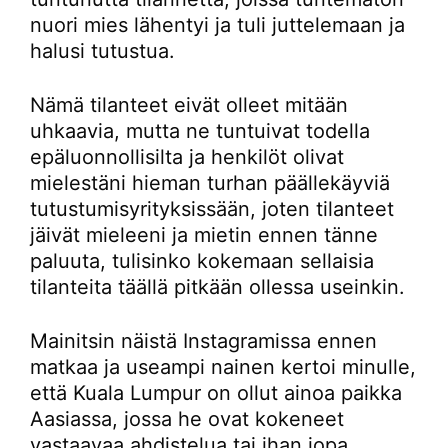
nuori mies lähentyi ja tuli juttelemaan ja
halusi tutustua.
Nämä tilanteet eivät olleet mitään
uhkaavia, mutta ne tuntuivat todella
epäluonnollisilta ja henkilöt olivat
mielestäni hieman turhan päällekäyviä
tutustumisyrityksissään, joten tilanteet
jäivät mieleeni ja mietin ennen tänne
paluuta, tulisinko kokemaan sellaisia
tilanteita täällä pitkään ollessa useinkin.
Mainitsin näistä Instagramissa ennen
matkaa ja useampi nainen kertoi minulle,
että Kuala Lumpur on ollut ainoa paikka
Aasiassa, jossa he ovat kokeneet
vastaavaa ahdistelua tai ihan jopa