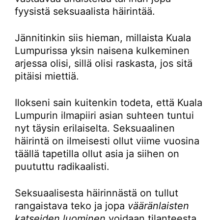
fyysistä seksuaalista häirintää.
Jännitinkin siis hieman, millaista Kuala
Lumpurissa yksin naisena kulkeminen
arjessa olisi, sillä olisi raskasta, jos sitä
pitäisi miettiä.
Ilokseni sain kuitenkin todeta, että Kuala
Lumpurin ilmapiiri asian suhteen tuntui
nyt täysin erilaiselta. Seksuaalinen
häirintä on ilmeisesti ollut viime vuosina
täällä tapetilla ollut asia ja siihen on
puututtu radikaalisti.
Seksuaalisesta häirinnästä on tullut
rangaistava teko ja jopa
vääränlaisten
katseiden luominen
voidaan tilanteesta