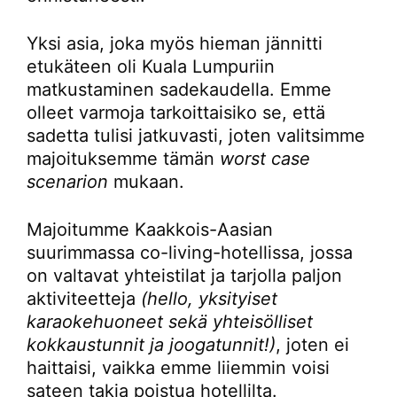
Yksi asia, joka myös hieman jännitti
etukäteen oli Kuala Lumpuriin
matkustaminen sadekaudella. Emme
olleet varmoja tarkoittaisiko se, että
sadetta tulisi jatkuvasti, joten valitsimme
majoituksemme tämän
worst case
scenarion
mukaan.
Majoitumme Kaakkois-Aasian
suurimmassa co-living-hotellissa, jossa
on valtavat yhteistilat ja tarjolla paljon
aktiviteetteja
(hello, yksityiset
karaokehuoneet sekä yhteisölliset
kokkaustunnit ja joogatunnit!)
, joten ei
haittaisi, vaikka emme liiemmin voisi
sateen takia poistua hotellilta.