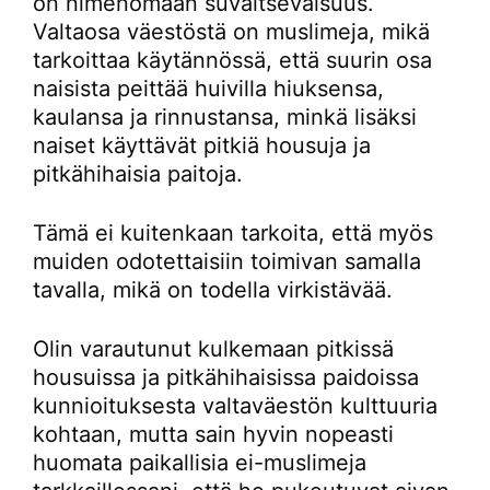
on nimenomaan suvaitsevaisuus.
Valtaosa väestöstä on muslimeja, mikä
tarkoittaa käytännössä, että suurin osa
naisista peittää huivilla hiuksensa,
kaulansa ja rinnustansa, minkä lisäksi
naiset käyttävät pitkiä housuja ja
pitkähihaisia paitoja.
Tämä ei kuitenkaan tarkoita, että myös
muiden odotettaisiin toimivan samalla
tavalla, mikä on todella virkistävää.
Olin varautunut kulkemaan pitkissä
housuissa ja pitkähihaisissa paidoissa
kunnioituksesta valtaväestön kulttuuria
kohtaan, mutta sain hyvin nopeasti
huomata paikallisia ei-muslimeja