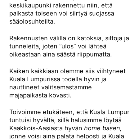
keskikaupunki rakennettu niin, että
paikasta toiseen voi siirtyä suojassa
sääolosuhteilta.
Rakennusten välillä on katoksia, siltoja ja
tunneleita, joten ”ulos” voi lähteä
oikeastaan aina säästä riippumatta.
Kaiken kaikkiaan olemme siis viihtyneet
Kuala Lumpurissa todella hyvin ja
nauttineet valitsemastamme
majapaikasta kovasti.
Toivoimme etukäteen, että Kuala Lumpur
tuntuisi hyvältä, sillä halusimme löytää
Kaakkois-Aasiasta hyvän
home basen,
jonne voisi aina palata helposti ja Kuala