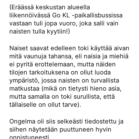
(Eräässä keskustan alueella
liikennöivässä Go KL -paikallisbussissa
vastaan tuli jopa vuoro, joka salli vain
naisten tulla kyytiin!)
Naiset saavat edelleen toki käyttää aivan
mitä vaunuja tahansa, eli naisia ja miehiä
ei pyritä erottelemaan, mutta näiden
tilojen tarkoituksena on ollut luoda
ympäristö, jossa naisten on turvallista
matkustaa (mikä on tietysti hieno asia,
mutta samalla on toki surullista, että
tällaiselle on ollut tarve).
Ongelma oli siis selkeästi tiedostettu ja
siihen näytetään puuttuneen hyvin
onnistuneesti.