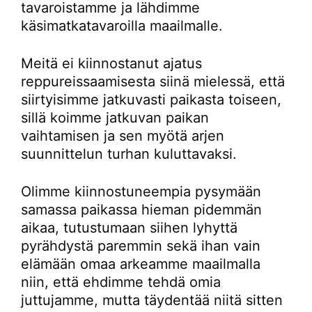
tavaroistamme ja lähdimme
käsimatkatavaroilla maailmalle.
Meitä ei kiinnostanut ajatus
reppureissaamisesta siinä mielessä, että
siirtyisimme jatkuvasti paikasta toiseen,
sillä koimme jatkuvan paikan
vaihtamisen ja sen myötä arjen
suunnittelun turhan kuluttavaksi.
Olimme kiinnostuneempia pysymään
samassa paikassa hieman pidemmän
aikaa, tutustumaan siihen lyhyttä
pyrähdystä paremmin sekä ihan vain
elämään omaa arkeamme maailmalla
niin, että ehdimme tehdä omia
juttujamme, mutta täydentää niitä sitten