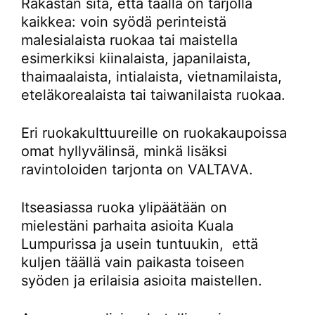
Rakastan sitä, että täällä on tarjolla
kaikkea: voin syödä perinteistä
malesialaista ruokaa tai maistella
esimerkiksi kiinalaista, japanilaista,
thaimaalaista, intialaista, vietnamilaista,
eteläkorealaista tai taiwanilaista ruokaa.
Eri ruokakulttuureille on ruokakaupoissa
omat hyllyvälinsä, minkä lisäksi
ravintoloiden tarjonta on VALTAVA.
Itseasiassa ruoka ylipäätään on
mielestäni parhaita asioita Kuala
Lumpurissa ja usein tuntuukin, että
kuljen täällä vain paikasta toiseen
syöden ja erilaisia asioita maistellen.