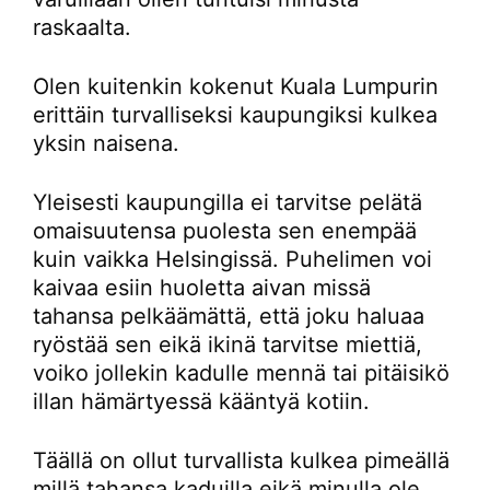
raskaalta.
Olen kuitenkin kokenut Kuala Lumpurin
erittäin turvalliseksi kaupungiksi kulkea
yksin naisena.
Yleisesti kaupungilla ei tarvitse pelätä
omaisuutensa puolesta sen enempää
kuin vaikka Helsingissä. Puhelimen voi
kaivaa esiin huoletta aivan missä
tahansa pelkäämättä, että joku haluaa
ryöstää sen eikä ikinä tarvitse miettiä,
voiko jollekin kadulle mennä tai pitäisikö
illan hämärtyessä kääntyä kotiin.
Täällä on ollut turvallista kulkea pimeällä
millä tahansa kaduilla eikä minulla ole