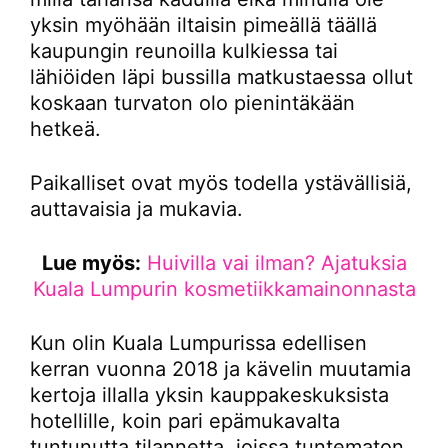
yksin myöhään iltaisin pimeällä täällä
kaupungin reunoilla kulkiessa tai
lähiöiden läpi bussilla matkustaessa ollut
koskaan turvaton olo pienintäkään
hetkeä.
Paikalliset ovat myös todella ystävällisiä,
auttavaisia ja mukavia.
Lue myös:
Huivilla vai ilman? Ajatuksia
Kuala Lumpurin kosmetiikkamainonnasta
Kun olin Kuala Lumpurissa edellisen
kerran vuonna 2018 ja kävelin muutamia
kertoja illalla yksin kauppakeskuksista
hotellille, koin pari epämukavalta
tuntunutta tilannetta, joissa tuntematon