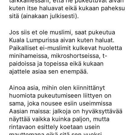
tarkkaillessani, että he pukeutuvat aivan
kuten itse haluavat eikä kukaan paheksu
sitä (ainakaan julkisesti).
Jos siis et ole muslimi, saat pukeutua
Kuala Lumpurissa aivan kuten haluat.
Paikalliset ei-muslimit kulkevat huoletta
minihameissa, mikroshortseissa, t-
paidoissa ja topeissa eikä kukaan
ajattele asiaa sen enempää.
Ainoa asia, mihin olen kiinnittänyt
huomiota pukeutumiseen liittyen on
sama, joka nousee esiin useimmissa
Aasian maissa: jalkoja on hyväksyttävää
näyttää vaikka kuinka paljon, mutta
rintavaon esittely koetaan usein
mauttomana eikä sitä sen vuoksi