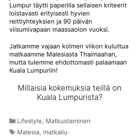
Lumpur täytti paperilla sellaisen kriteerit
loistavasti erityisesti hyvien
reittiyhteyksien ja 90 päivän
viisumivapaan maassaolon vuoksi.
Jatkamme vajaan kolmen viikon kuluttua
matkaamme Malesiasta Thaimaahan,
mutta tulemme ehdottomasti palaamaan
Kuala Lumpuriin!
Millaisia kokemuksia teillä on
Kuala Lumpurista?
Kategoriat
Lifestyle
,
Matkustaminen
Avainsanat
Malesia
,
matkailu