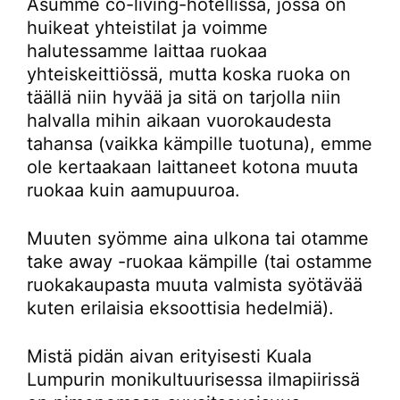
Asumme co-living-hotellissa, jossa on
huikeat yhteistilat ja voimme
halutessamme laittaa ruokaa
yhteiskeittiössä, mutta koska ruoka on
täällä niin hyvää ja sitä on tarjolla niin
halvalla mihin aikaan vuorokaudesta
tahansa (vaikka kämpille tuotuna), emme
ole kertaakaan laittaneet kotona muuta
ruokaa kuin aamupuuroa.
Muuten syömme aina ulkona tai otamme
take away -ruokaa kämpille (tai ostamme
ruokakaupasta muuta valmista syötävää
kuten erilaisia eksoottisia hedelmiä).
Mistä pidän aivan erityisesti Kuala
Lumpurin monikultuurisessa ilmapiirissä