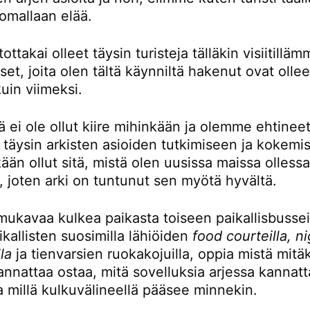
omallaan elää.
ttakai olleet täysin turisteja tälläkin visiitillä
t, joita olen tältä käynniltä hakenut ovat ollee
kuin viimeksi.
ä ei ole ollut kiire mihinkään ja olemme ehtinee
 täysin arkisten asioiden tutkimiseen ja kokemi
kään ollut sitä, mistä olen uusissa maissa olless
, joten arki on tuntunut sen myötä hyvältä.
mukavaa kulkea paikasta toiseen paikallisbusseil
kallisten suosimilla lähiöiden
food courteilla, n
la
ja tienvarsien ruokakojuilla, oppia mistä mitä
nnattaa ostaa, mitä sovelluksia arjessa kannatt
a millä kulkuvälineellä pääsee minnekin.