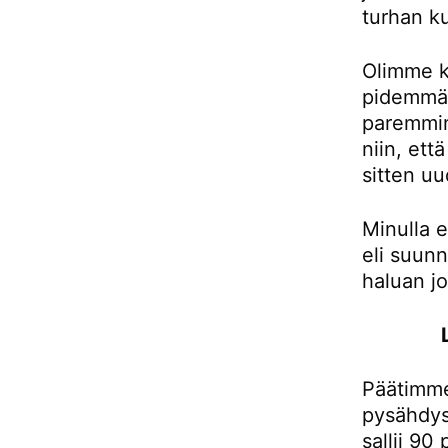
turhan ku
Olimme k
pidemmän
paremmin
niin, et
sitten uu
Minulla e
eli suunn
haluan j
Päätimme
pysähdys
sallii 90