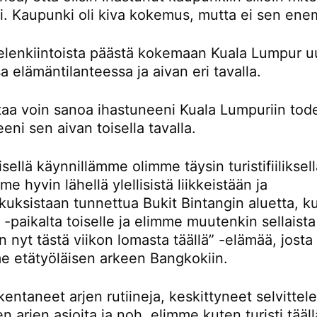
ti. Kaupunki oli kiva kokemus, mutta ei sen en
ielenkiintoista päästä kokemaan Kuala Lumpur u
sa elämäntilanteessa ja aivan eri tavalla.
rtaa voin sanoa ihastuneeni Kuala Lumpuriin tod
eni sen aivan toisella tavalla.
ellä käynnillämme olimme täysin turistifiiliksellä
e hyvin lähellä ylellisistä liikkeistään ja
kuksistaan tunnettua Bukit Bintangin aluetta, k
-paikalta toiselle ja elimme muutenkin sellaista
n nyt tästä viikon lomasta täällä” -elämää, josta
e etätyöläisen arkeen Bangkokiin.
entaneet arjen rutiineja, keskittyneet selvitte
en arjen asioita ja noh, elimme kuten turisti tääll