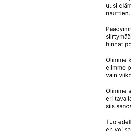
uusi eläm
nauttien.
Päädyimm
siirtymä
hinnat p
Olimme k
elimme pu
vain viik
Olimme si
eri taval
siis sano
Tuo edell
en voi sa