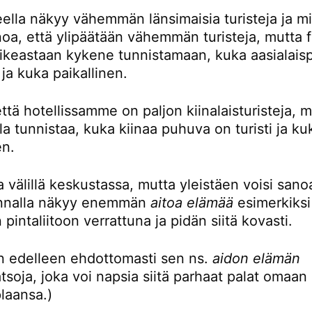
eella näkyy vähemmän länsimaisia turisteja ja mi
noa, että ylipäätään vähemmän turisteja, mutta 
oikeastaan kykene tunnistamaan, kuka aasialaisp
i ja kuka paikallinen.
ttä hotellissamme on paljon kiinalaisturisteja, 
la tunnistaa, kuka kiinaa puhuva on turisti ja ku
en.
 välillä keskustassa, mutta yleistäen voisi sanoa
unnalla näkyy enemmän
aitoa elämää
esimerkiksi
 pintaliitoon verrattuna ja pidän siitä kovasti.
en edelleen ehdottomasti sen ns.
aidon elämän
tsoja, joka voi napsia siitä parhaat palat omaan
plaansa.)