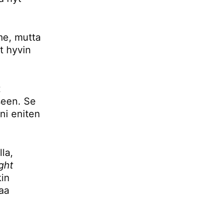
mme, mutta
t hyvin
t
seen. Se
ani eniten
la,
ight
kin
aa