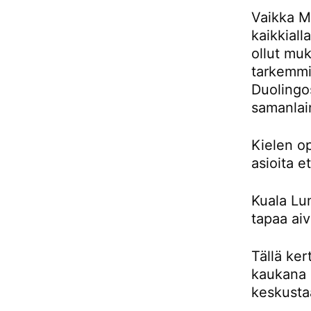
Vaikka Ma
kaikkiall
ollut muk
tarkemmin
Duolingos
samanlai
Kielen o
asioita e
Kuala Lu
tapaa aiv
Tällä ker
kaukana 
keskusta