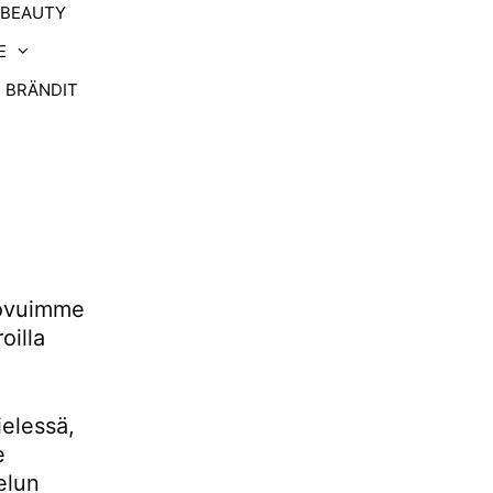
-BEAUTY
E
BRÄNDIT
uovuimme
oilla
ielessä,
e
elun