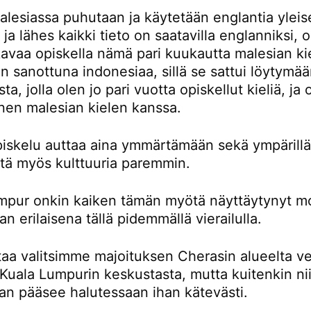
lesiassa puhutaan ja käytetään englantia yleis
a ja lähes kaikki tieto on saatavilla englanniksi,
avaa opiskella nämä pari kuukautta malesian kie
 sanottuna indonesiaa, sillä se sattui löytymä
ta, jolla olen jo pari vuotta opiskellut kieliä, ja
nen malesian kielen kanssa.
piskelu auttaa aina ymmärtämään sekä ympärillä
ttä myös kulttuuria paremmin.
mpur onkin kaiken tämän myötä näyttäytynyt m
an erilaisena tällä pidemmällä vierailulla.
taa valitsimme majoituksen Cherasin alueelta ve
Kuala Lumpurin keskustasta, mutta kuitenkin nii
an pääsee halutessaan ihan kätevästi.