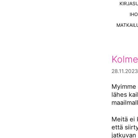
KIRJAS
IH
MATKAIL
Kolme
28.11.2023
Myimme s
lähes ka
maailmall
Meitä ei 
että siir
jatkuvan