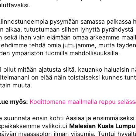
luttavaksi.
iinnostuneempia pysymään samassa paikassa 
 aikaa, tutustumaan siihen lyhyttä pyrähdystä
 sekä ihan vain elämään omaa arkeamme maail
tä ehdimme tehdä omia juttujamme, mutta täydent
den ympäristön tuomilla mahdollisuuksilla.
i ollut mitään ajatusta siitä, kauanko haluaisin n
itelmanani on elää näin toistaiseksi kunnes tunt
otain muuta.
Lue myös:
Kodittomana maailmalla reppu seläss
 suunnata ensin kohti Aasiaa ja ensimmäiseksi
paikaksemme valikoitui
Malesian
Kuala Lumpu
 päivän maassaolon ilman viisumia. Tuntui hyvältä