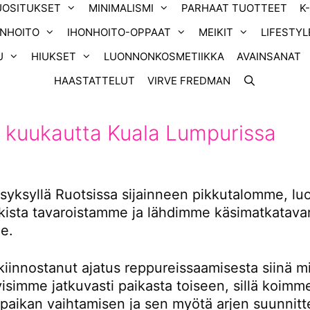
UOSITUKSET
MINIMALISMI
PARHAAT TUOTTEET
K
ONHOITO
IHONHOITO-OPPAAT
MEIKIT
LIFESTYL
U
HIUKSET
LUONNONKOSMETIIKKA
AVAINSANAT
HAASTATTELUT
VIRVE FREDMAN
 kuukautta Kuala Lumpurissa
yksyllä Ruotsissa sijainneen pikkutalomme, l
ikista tavaroistamme ja lähdimme käsimatkatavar
e.
kiinnostanut ajatus reppureissaamisesta siinä m
tyisimme jatkuvasti paikasta toiseen, sillä koimm
 paikan vaihtamisen ja sen myötä arjen suunnitt