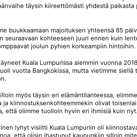
änvaihe täysin kiireettömästi yhdestä paikasta 
e buukkaamaan majoituksen yhteensä 85 päivä
än seuraavaan kohteeseen juuri ennen kuin lent
omppaavat joulun pyhien korkeampiin hintoihin.
äyneet Kuala Lumpurissa aiemmin vuonna 2018
oli vuotta Bangkokissa, mutta vietimme siellä t
on.
lloin myös täysin eri elämäntilanteessa, elimme
la ja kiinnostuksenkohteemmekin olivat toisenlai
a, että olimme tuolloin hyvin eri ihmisiä kuin nyt
inen lyhyt visiitti Kuala Lumpuriin oli kiinnostav
noa, että olisin ihastunut kaupunkiin silloin mi