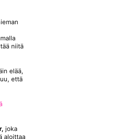
hieman
malla
ää niitä
äin elää,
uu, että
ä
r,
joka
 aloittaa