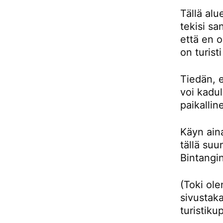
Tällä alu
tekisi sa
että en 
on turist
Tiedän, e
voi kadul
paikallin
Käyn aina
tällä su
Bintangin
(Toki ol
sivustaka
turistiku