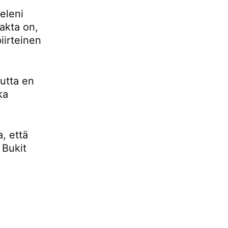
eleni
fakta on,
iirteinen
mutta en
ka
, että
 Bukit