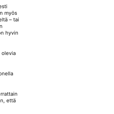
esti
 on myös
ltä – tai
än
 on hyvin
 olevia
onella
rrattain
n, että