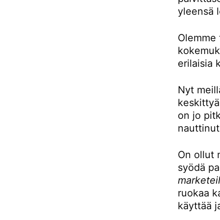
yleensä l
Olemme to
kokemukse
erilaisia 
Nyt meill
keskittyä
on jo pit
nauttinut
On ollut 
syödä pai
marketeil
ruokaa ka
käyttää j