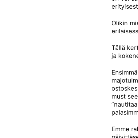
erityises
Olikin m
erilaises
Tällä ke
ja kokene
Ensimmäis
majotuimm
ostoskes
must see 
”nautitaa
palasimm
Emme rak
päivittäs