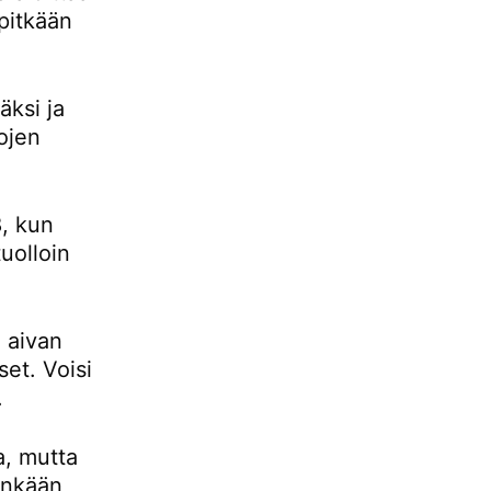
pitkään
ksi ja
ojen
, kun
uolloin
 aivan
set. Voisi
.
a, mutta
tenkään