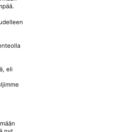
empää.
udelleen
enteolla
, eli
uljimme
lemään
ä nyt