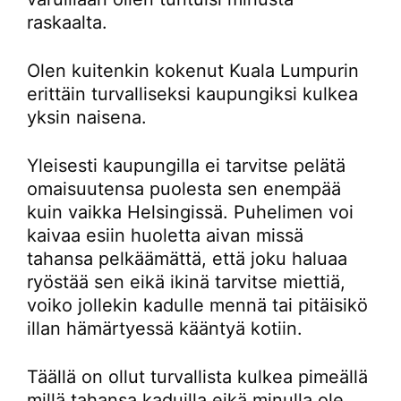
raskaalta.
Olen kuitenkin kokenut Kuala Lumpurin
erittäin turvalliseksi kaupungiksi kulkea
yksin naisena.
Yleisesti kaupungilla ei tarvitse pelätä
omaisuutensa puolesta sen enempää
kuin vaikka Helsingissä. Puhelimen voi
kaivaa esiin huoletta aivan missä
tahansa pelkäämättä, että joku haluaa
ryöstää sen eikä ikinä tarvitse miettiä,
voiko jollekin kadulle mennä tai pitäisikö
illan hämärtyessä kääntyä kotiin.
Täällä on ollut turvallista kulkea pimeällä
millä tahansa kaduilla eikä minulla ole