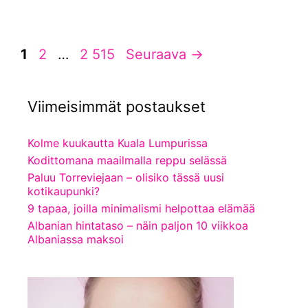
Sivu
Sivu
Sivu
1
2
…
2 515
Seuraava
→
Viimeisimmät postaukset
Kolme kuukautta Kuala Lumpurissa
Kodittomana maailmalla reppu selässä
Paluu Torreviejaan – olisiko tässä uusi
kotikaupunki?
9 tapaa, joilla minimalismi helpottaa elämää
Albanian hintataso – näin paljon 10 viikkoa
Albaniassa maksoi