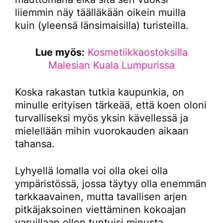
liiemmin näy täälläkään oikein muilla
kuin (yleensä länsimaisilla) turisteilla.
Lue myös:
Kosmetiikkaostoksilla
Malesian Kuala Lumpurissa
Koska rakastan tutkia kaupunkia, on
minulle erityisen tärkeää, että koen oloni
turvalliseksi myös yksin kävellessä ja
mielellään mihin vuorokauden aikaan
tahansa.
Lyhyellä lomalla voi olla okei olla
ympäristössä, jossa täytyy olla enemmän
tarkkaavainen, mutta tavallisen arjen
pitkäjaksoinen viettäminen kokoajan
varuillaan ollen tuntuisi minusta