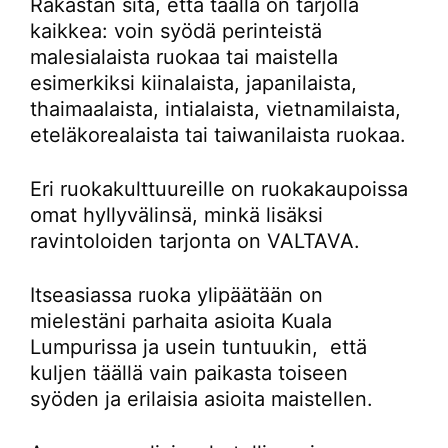
Rakastan sitä, että täällä on tarjolla
kaikkea: voin syödä perinteistä
malesialaista ruokaa tai maistella
esimerkiksi kiinalaista, japanilaista,
thaimaalaista, intialaista, vietnamilaista,
eteläkorealaista tai taiwanilaista ruokaa.
Eri ruokakulttuureille on ruokakaupoissa
omat hyllyvälinsä, minkä lisäksi
ravintoloiden tarjonta on VALTAVA.
Itseasiassa ruoka ylipäätään on
mielestäni parhaita asioita Kuala
Lumpurissa ja usein tuntuukin, että
kuljen täällä vain paikasta toiseen
syöden ja erilaisia asioita maistellen.