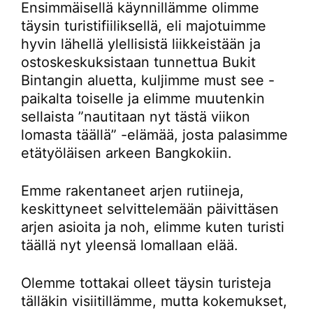
Ensimmäisellä käynnillämme olimme
täysin turistifiiliksellä, eli majotuimme
hyvin lähellä ylellisistä liikkeistään ja
ostoskeskuksistaan tunnettua Bukit
Bintangin aluetta, kuljimme must see -
paikalta toiselle ja elimme muutenkin
sellaista ”nautitaan nyt tästä viikon
lomasta täällä” -elämää, josta palasimme
etätyöläisen arkeen Bangkokiin.
Emme rakentaneet arjen rutiineja,
keskittyneet selvittelemään päivittäsen
arjen asioita ja noh, elimme kuten turisti
täällä nyt yleensä lomallaan elää.
Olemme tottakai olleet täysin turisteja
tälläkin visiitillämme, mutta kokemukset,