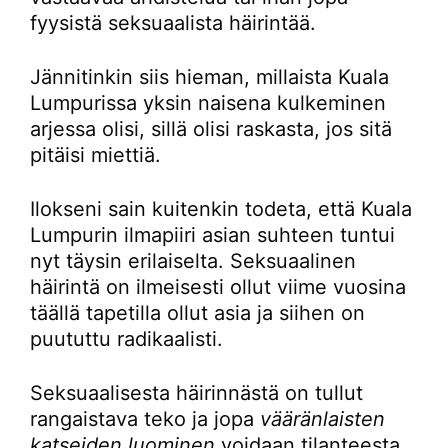
fyysistä seksuaalista häirintää.
Jännitinkin siis hieman, millaista Kuala
Lumpurissa yksin naisena kulkeminen
arjessa olisi, sillä olisi raskasta, jos sitä
pitäisi miettiä.
Ilokseni sain kuitenkin todeta, että Kuala
Lumpurin ilmapiiri asian suhteen tuntui
nyt täysin erilaiselta. Seksuaalinen
häirintä on ilmeisesti ollut viime vuosina
täällä tapetilla ollut asia ja siihen on
puututtu radikaalisti.
Seksuaalisesta häirinnästä on tullut
rangaistava teko ja jopa
vääränlaisten
katseiden luominen
voidaan tilanteesta