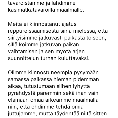
tavaroistamme ja lähdimme
käsimatkatavaroilla maailmalle.
Meitä ei kiinnostanut ajatus
reppureissaamisesta siinä mielessä, että
siirtyisimme jatkuvasti paikasta toiseen,
sillä koimme jatkuvan paikan
vaihtamisen ja sen myötä arjen
suunnittelun turhan kuluttavaksi.
Olimme kiinnostuneempia pysymään
samassa paikassa hieman pidemmän
aikaa, tutustumaan siihen lyhyttä
pyrähdystä paremmin sekä ihan vain
elämään omaa arkeamme maailmalla
niin, että ehdimme tehdä omia
juttujamme, mutta täydentää niitä sitten