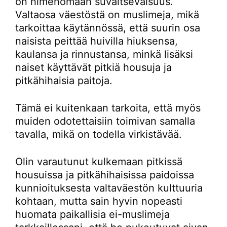
on nimenomaan suvaitsevaisuus.
Valtaosa väestöstä on muslimeja, mikä
tarkoittaa käytännössä, että suurin osa
naisista peittää huivilla hiuksensa,
kaulansa ja rinnustansa, minkä lisäksi
naiset käyttävät pitkiä housuja ja
pitkähihaisia paitoja.
Tämä ei kuitenkaan tarkoita, että myös
muiden odotettaisiin toimivan samalla
tavalla, mikä on todella virkistävää.
Olin varautunut kulkemaan pitkissä
housuissa ja pitkähihaisissa paidoissa
kunnioituksesta valtaväestön kulttuuria
kohtaan, mutta sain hyvin nopeasti
huomata paikallisia ei-muslimeja