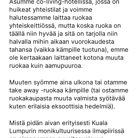
Asumme co-living-hotellissa, jossa on
huikeat yhteistilat ja voimme
halutessamme laittaa ruokaa
yhteiskeittiössä, mutta koska ruoka on
täällä niin hyvää ja sitä on tarjolla niin
halvalla mihin aikaan vuorokaudesta
tahansa (vaikka kämpille tuotuna), emme
ole kertaakaan laittaneet kotona muuta
ruokaa kuin aamupuuroa.
Muuten syömme aina ulkona tai otamme
take away -ruokaa kämpille (tai ostamme
ruokakaupasta muuta valmista syötävää
kuten erilaisia eksoottisia hedelmiä).
Mistä pidän aivan erityisesti Kuala
Lumpurin monikultuurisessa ilmapiirissä