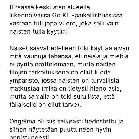
(Eräässä keskustan alueella
liikennöivässä Go KL -paikallisbussissa
vastaan tuli jopa vuoro, joka salli vain
naisten tulla kyytiin!)
Naiset saavat edelleen toki käyttää aivan
mitä vaunuja tahansa, eli naisia ja miehiä
ei pyritä erottelemaan, mutta näiden
tilojen tarkoituksena on ollut luoda
ympäristö, jossa naisten on turvallista
matkustaa (mikä on tietysti hieno asia,
mutta samalla on toki surullista, että
tällaiselle on ollut tarve).
Ongelma oli siis selkeästi tiedostettu ja
siihen näytetään puuttuneen hyvin
onnistuneesti.