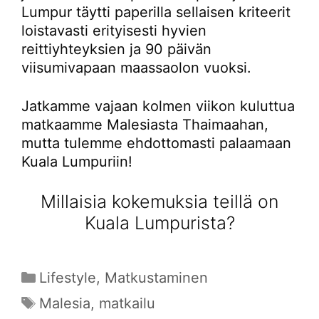
Lumpur täytti paperilla sellaisen kriteerit
loistavasti erityisesti hyvien
reittiyhteyksien ja 90 päivän
viisumivapaan maassaolon vuoksi.
Jatkamme vajaan kolmen viikon kuluttua
matkaamme Malesiasta Thaimaahan,
mutta tulemme ehdottomasti palaamaan
Kuala Lumpuriin!
Millaisia kokemuksia teillä on
Kuala Lumpurista?
Kategoriat
Lifestyle
,
Matkustaminen
Avainsanat
Malesia
,
matkailu