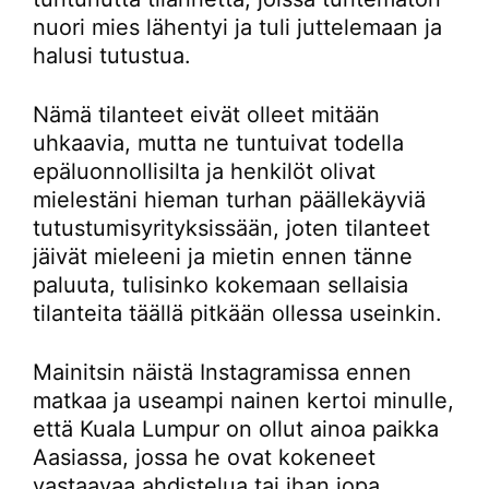
nuori mies lähentyi ja tuli juttelemaan ja
halusi tutustua.
Nämä tilanteet eivät olleet mitään
uhkaavia, mutta ne tuntuivat todella
epäluonnollisilta ja henkilöt olivat
mielestäni hieman turhan päällekäyviä
tutustumisyrityksissään, joten tilanteet
jäivät mieleeni ja mietin ennen tänne
paluuta, tulisinko kokemaan sellaisia
tilanteita täällä pitkään ollessa useinkin.
Mainitsin näistä Instagramissa ennen
matkaa ja useampi nainen kertoi minulle,
että Kuala Lumpur on ollut ainoa paikka
Aasiassa, jossa he ovat kokeneet
vastaavaa ahdistelua tai ihan jopa