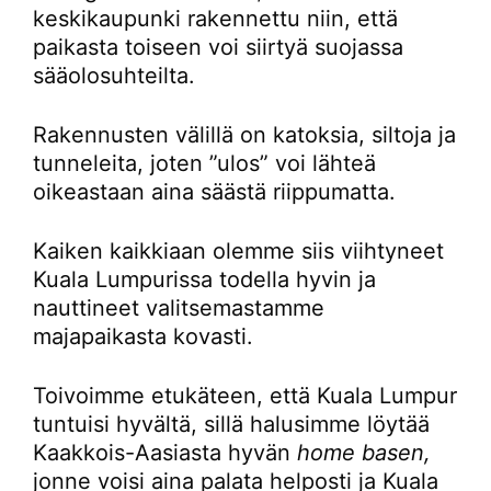
keskikaupunki rakennettu niin, että
paikasta toiseen voi siirtyä suojassa
sääolosuhteilta.
Rakennusten välillä on katoksia, siltoja ja
tunneleita, joten ”ulos” voi lähteä
oikeastaan aina säästä riippumatta.
Kaiken kaikkiaan olemme siis viihtyneet
Kuala Lumpurissa todella hyvin ja
nauttineet valitsemastamme
majapaikasta kovasti.
Toivoimme etukäteen, että Kuala Lumpur
tuntuisi hyvältä, sillä halusimme löytää
Kaakkois-Aasiasta hyvän
home basen,
jonne voisi aina palata helposti ja Kuala