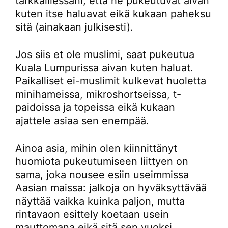
tarkkaillessani, että he pukeutuvat aivan
kuten itse haluavat eikä kukaan paheksu
sitä (ainakaan julkisesti).
Jos siis et ole muslimi, saat pukeutua
Kuala Lumpurissa aivan kuten haluat.
Paikalliset ei-muslimit kulkevat huoletta
minihameissa, mikroshortseissa, t-
paidoissa ja topeissa eikä kukaan
ajattele asiaa sen enempää.
Ainoa asia, mihin olen kiinnittänyt
huomiota pukeutumiseen liittyen on
sama, joka nousee esiin useimmissa
Aasian maissa: jalkoja on hyväksyttävää
näyttää vaikka kuinka paljon, mutta
rintavaon esittely koetaan usein
mauttomana eikä sitä sen vuoksi