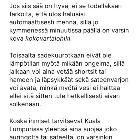
Jos siis sää on hyvä, ei se todellakaan
tarkoita, että ulos haluaisi
automaattisesti mennä, sillä jo
kymmenessä minuutissa päällä on varsin
kova
kokovartalohiki.
Toisaalta sadekuurotkaan eivät ole
lämpötilan myötä mikään ongelma, sillä
jalkaan voi aina vetää shortsit tai
hameen ja läpsykkäät sekä sateenvarjon
voi avata, minkä myötä vesi ei haittaa
ellei sitä sitten tule hetkellisesti aivan
solkenaan.
Koska ihmiset tarvitsevat Kuala
Lumpurissa yleensä aina suojaa joko
auringolta tai sateelta, on varsinkin