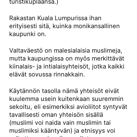
turistikuplaansa.)
Rakastan Kuala Lumpurissa ihan
erityisesti sitä, kuinka monikansallinen
kaupunki on.
Valtaväestö on malesialaisia muslimeja,
mutta kaupungissa on myös merkittävät
kiinalais- ja intialaisyhteisöt, jotka kaikki
elävät sovussa rinnakkain.
Käytännön tasolla nämä yhteisöt eivät
kuulemma usein kuitenkaan suuremmin
sekoitu, eli esimerkiksi avioliitot syntyvät
tavallisesti oman yhteisön sisällä
(muslimi voi naida vain muslimin tai
muslimiksi kääntyvän) ja etnisyys voi