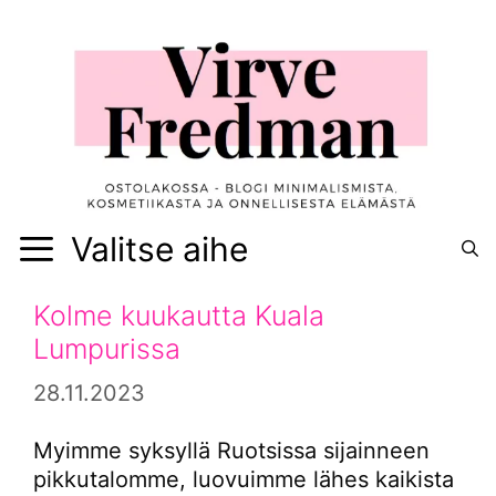
Siirry
sisältöön
Valitse aihe
Kolme kuukautta Kuala
Lumpurissa
28.11.2023
Myimme syksyllä Ruotsissa sijainneen
pikkutalomme, luovuimme lähes kaikista