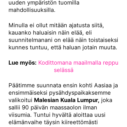
uuden ympäristön tuomilla
mahdollisuuksilla.
Minulla ei ollut mitään ajatusta siitä,
kauanko haluaisin näin elää, eli
suunnitelmanani on elää näin toistaiseksi
kunnes tuntuu, että haluan jotain muuta.
Lue myös:
Kodittomana maailmalla reppu
selässä
Päätimme suunnata ensin kohti Aasiaa ja
ensimmäiseksi pysähdyspaikaksemme
valikoitui
Malesian
Kuala Lumpur,
joka
sallii 90 päivän maassaolon ilman
viisumia. Tuntui hyvältä aloittaa uusi
elämänvaihe täysin kiireettömästi