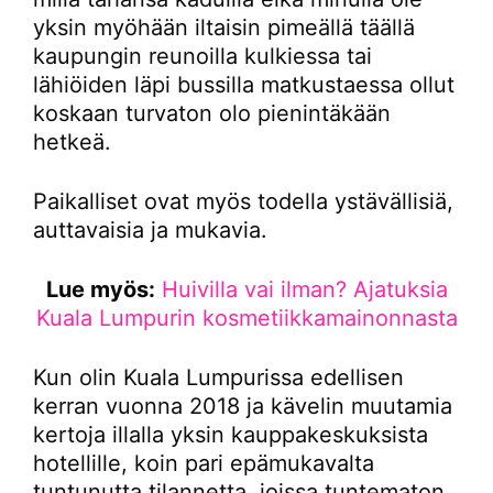
yksin myöhään iltaisin pimeällä täällä
kaupungin reunoilla kulkiessa tai
lähiöiden läpi bussilla matkustaessa ollut
koskaan turvaton olo pienintäkään
hetkeä.
Paikalliset ovat myös todella ystävällisiä,
auttavaisia ja mukavia.
Lue myös:
Huivilla vai ilman? Ajatuksia
Kuala Lumpurin kosmetiikkamainonnasta
Kun olin Kuala Lumpurissa edellisen
kerran vuonna 2018 ja kävelin muutamia
kertoja illalla yksin kauppakeskuksista
hotellille, koin pari epämukavalta
tuntunutta tilannetta, joissa tuntematon