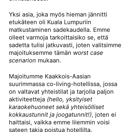
Yksi asia, joka myös hieman jännitti
etukäteen oli Kuala Lumpuriin
matkustaminen sadekaudella. Emme
olleet varmoja tarkoittaisiko se, että
sadetta tulisi jatkuvasti, joten valitsimme
majoituksemme tämän
worst case
scenarion
mukaan.
Majoitumme Kaakkois-Aasian
suurimmassa co-living-hotellissa, jossa
on valtavat yhteistilat ja tarjolla paljon
aktiviteetteja
(hello, yksityiset
karaokehuoneet sekä yhteisölliset
kokkaustunnit ja joogatunnit!)
, joten ei
haittaisi, vaikka emme liiemmin voisi
sateen takia poistua hotellilta.