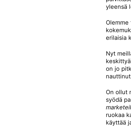
yleensä l
Olemme to
kokemukse
erilaisia 
Nyt meill
keskittyä
on jo pit
nauttinut
On ollut 
syödä pai
marketeil
ruokaa ka
käyttää j