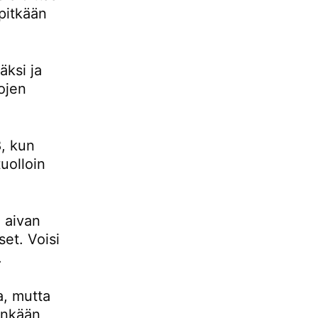
pitkään
ksi ja
ojen
, kun
uolloin
 aivan
set. Voisi
.
a, mutta
tenkään