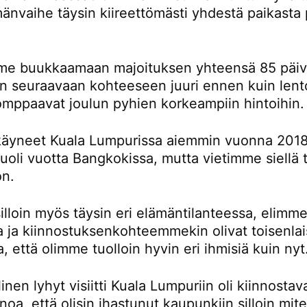
änvaihe täysin kiireettömästi yhdestä paikasta 
e buukkaamaan majoituksen yhteensä 85 päivä
än seuraavaan kohteeseen juuri ennen kuin lent
omppaavat joulun pyhien korkeampiin hintoihin.
äyneet Kuala Lumpurissa aiemmin vuonna 2018
oli vuotta Bangkokissa, mutta vietimme siellä t
on.
lloin myös täysin eri elämäntilanteessa, elimme
la ja kiinnostuksenkohteemmekin olivat toisenlai
a, että olimme tuolloin hyvin eri ihmisiä kuin nyt
inen lyhyt visiitti Kuala Lumpuriin oli kiinnostav
noa, että olisin ihastunut kaupunkiin silloin mi