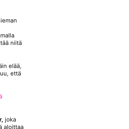
hieman
malla
ää niitä
äin elää,
uu, että
ä
r,
joka
 aloittaa