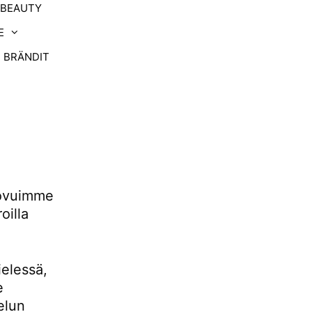
-BEAUTY
E
BRÄNDIT
uovuimme
oilla
ielessä,
e
elun