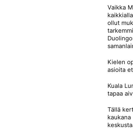
Vaikka Ma
kaikkiall
ollut muk
tarkemmin
Duolingos
samanlai
Kielen o
asioita e
Kuala Lu
tapaa aiv
Tällä ker
kaukana 
keskusta