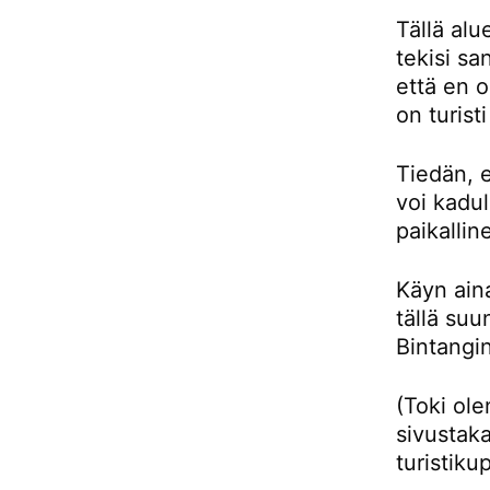
Tällä alu
tekisi sa
että en 
on turist
Tiedän, e
voi kadul
paikallin
Käyn aina
tällä su
Bintangin
(Toki ol
sivustaka
turistiku