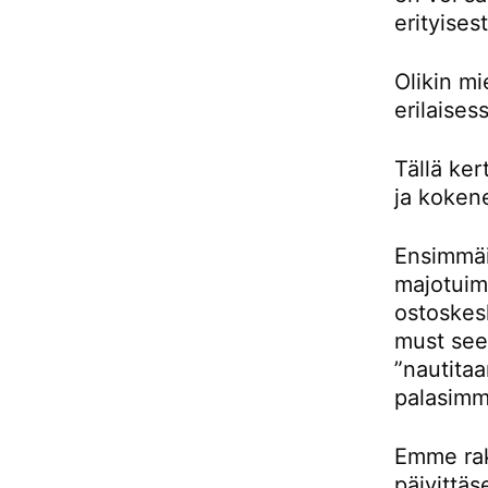
erityises
Olikin m
erilaises
Tällä ke
ja kokene
Ensimmäis
majotuimm
ostoskes
must see 
”nautitaa
palasimm
Emme rak
päivittäs