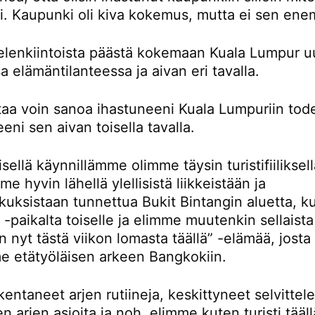
ti. Kaupunki oli kiva kokemus, mutta ei sen en
ielenkiintoista päästä kokemaan Kuala Lumpur u
sa elämäntilanteessa ja aivan eri tavalla.
rtaa voin sanoa ihastuneeni Kuala Lumpuriin tod
eni sen aivan toisella tavalla.
ellä käynnillämme olimme täysin turistifiiliksellä
e hyvin lähellä ylellisistä liikkeistään ja
kuksistaan tunnettua Bukit Bintangin aluetta, k
-paikalta toiselle ja elimme muutenkin sellaista
n nyt tästä viikon lomasta täällä” -elämää, josta
e etätyöläisen arkeen Bangkokiin.
entaneet arjen rutiineja, keskittyneet selvitte
en arjen asioita ja noh, elimme kuten turisti tääll