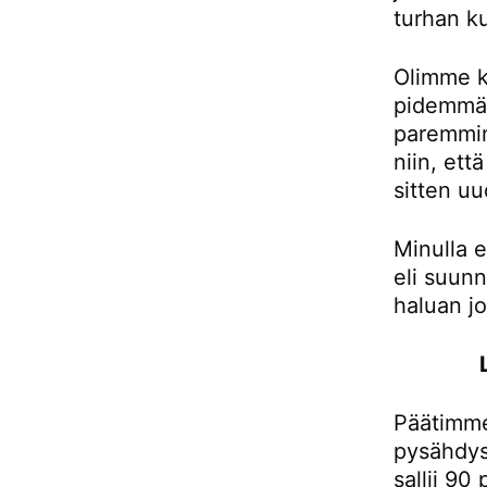
turhan ku
Olimme k
pidemmän
paremmin
niin, et
sitten uu
Minulla e
eli suunn
haluan j
Päätimme
pysähdys
sallii 90