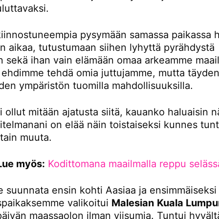
luttavaksi.
iinnostuneempia pysymään samassa paikassa 
 aikaa, tutustumaan siihen lyhyttä pyrähdystä
 sekä ihan vain elämään omaa arkeamme maail
tä ehdimme tehdä omia juttujamme, mutta täydent
den ympäristön tuomilla mahdollisuuksilla.
i ollut mitään ajatusta siitä, kauanko haluaisin n
itelmanani on elää näin toistaiseksi kunnes tunt
otain muuta.
Lue myös:
Kodittomana maailmalla reppu seläss
 suunnata ensin kohti Aasiaa ja ensimmäiseksi
paikaksemme valikoitui
Malesian
Kuala Lumpu
 päivän maassaolon ilman viisumia. Tuntui hyvältä