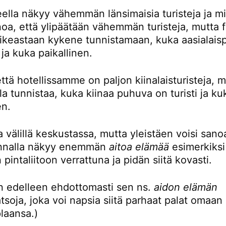
eella näkyy vähemmän länsimaisia turisteja ja mi
noa, että ylipäätään vähemmän turisteja, mutta 
oikeastaan kykene tunnistamaan, kuka aasialaisp
i ja kuka paikallinen.
ttä hotellissamme on paljon kiinalaisturisteja, 
la tunnistaa, kuka kiinaa puhuva on turisti ja ku
en.
 välillä keskustassa, mutta yleistäen voisi sanoa
unnalla näkyy enemmän
aitoa elämää
esimerkiksi
 pintaliitoon verrattuna ja pidän siitä kovasti.
en edelleen ehdottomasti sen ns.
aidon elämän
tsoja, joka voi napsia siitä parhaat palat omaan
plaansa.)