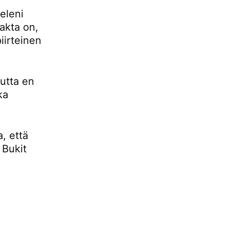
eleni
fakta on,
iirteinen
mutta en
ka
, että
 Bukit