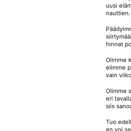
uusi eläm
nauttien.
Päädyimm
siirtymä
hinnat p
Olimme k
elimme pu
vain viik
Olimme si
eri taval
siis sano
Tuo edell
en voi sa