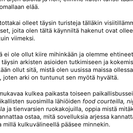
omallaan elää.
ttakai olleet täysin turisteja tälläkin visiitillä
t, joita olen tältä käynniltä hakenut ovat ollee
kuin viimeksi.
ä ei ole ollut kiire mihinkään ja olemme ehtinee
 täysin arkisten asioiden tutkimiseen ja kokemi
kään ollut sitä, mistä olen uusissa maissa olless
, joten arki on tuntunut sen myötä hyvältä.
mukavaa kulkea paikasta toiseen paikallisbusseil
kallisten suosimilla lähiöiden
food courteilla, n
la
ja tienvarsien ruokakojuilla, oppia mistä mitä
nnattaa ostaa, mitä sovelluksia arjessa kannatt
a millä kulkuvälineellä pääsee minnekin.