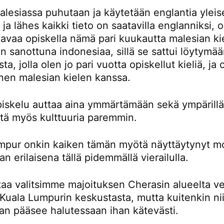
lesiassa puhutaan ja käytetään englantia yleis
a ja lähes kaikki tieto on saatavilla englanniksi,
avaa opiskella nämä pari kuukautta malesian kie
 sanottuna indonesiaa, sillä se sattui löytymä
ta, jolla olen jo pari vuotta opiskellut kieliä, ja
nen malesian kielen kanssa.
piskelu auttaa aina ymmärtämään sekä ympärillä
ttä myös kulttuuria paremmin.
mpur onkin kaiken tämän myötä näyttäytynyt m
an erilaisena tällä pidemmällä vierailulla.
taa valitsimme majoituksen Cherasin alueelta ve
Kuala Lumpurin keskustasta, mutta kuitenkin nii
an pääsee halutessaan ihan kätevästi.