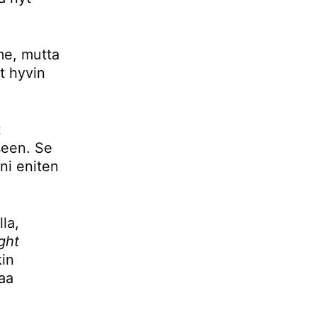
mme, mutta
t hyvin
t
seen. Se
ani eniten
la,
ight
kin
aa