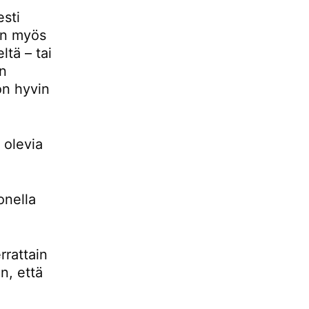
esti
 on myös
ltä – tai
än
 on hyvin
 olevia
onella
rrattain
n, että