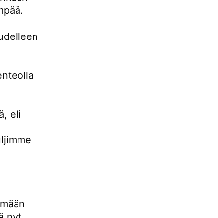
empää.
udelleen
enteolla
, eli
uljimme
lemään
ä nyt