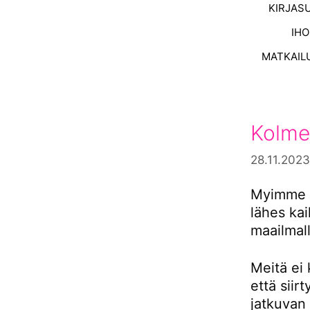
KIRJAS
IH
MATKAIL
Kolme
28.11.2023
Myimme s
lähes ka
maailmall
Meitä ei 
että siir
jatkuvan