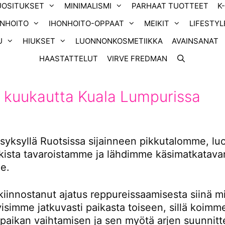
UOSITUKSET
MINIMALISMI
PARHAAT TUOTTEET
K
ONHOITO
IHONHOITO-OPPAAT
MEIKIT
LIFESTYL
U
HIUKSET
LUONNONKOSMETIIKKA
AVAINSANAT
HAASTATTELUT
VIRVE FREDMAN
 kuukautta Kuala Lumpurissa
yksyllä Ruotsissa sijainneen pikkutalomme, l
ikista tavaroistamme ja lähdimme käsimatkatavar
e.
kiinnostanut ajatus reppureissaamisesta siinä m
tyisimme jatkuvasti paikasta toiseen, sillä koimm
 paikan vaihtamisen ja sen myötä arjen suunnitt