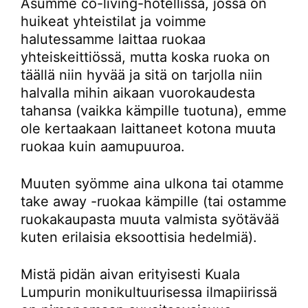
Asumme co-living-hotellissa, jossa on
huikeat yhteistilat ja voimme
halutessamme laittaa ruokaa
yhteiskeittiössä, mutta koska ruoka on
täällä niin hyvää ja sitä on tarjolla niin
halvalla mihin aikaan vuorokaudesta
tahansa (vaikka kämpille tuotuna), emme
ole kertaakaan laittaneet kotona muuta
ruokaa kuin aamupuuroa.
Muuten syömme aina ulkona tai otamme
take away -ruokaa kämpille (tai ostamme
ruokakaupasta muuta valmista syötävää
kuten erilaisia eksoottisia hedelmiä).
Mistä pidän aivan erityisesti Kuala
Lumpurin monikultuurisessa ilmapiirissä