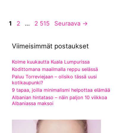
Sivu
Sivu
Sivu
1
2
…
2 515
Seuraava
→
Viimeisimmät postaukset
Kolme kuukautta Kuala Lumpurissa
Kodittomana maailmalla reppu selässä
Paluu Torreviejaan – olisiko tässä uusi
kotikaupunki?
9 tapaa, joilla minimalismi helpottaa elämää
Albanian hintataso – näin paljon 10 viikkoa
Albaniassa maksoi