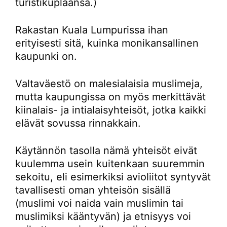
turistikuplaansa.)
Rakastan Kuala Lumpurissa ihan
erityisesti sitä, kuinka monikansallinen
kaupunki on.
Valtaväestö on malesialaisia muslimeja,
mutta kaupungissa on myös merkittävät
kiinalais- ja intialaisyhteisöt, jotka kaikki
elävät sovussa rinnakkain.
Käytännön tasolla nämä yhteisöt eivät
kuulemma usein kuitenkaan suuremmin
sekoitu, eli esimerkiksi avioliitot syntyvät
tavallisesti oman yhteisön sisällä
(muslimi voi naida vain muslimin tai
muslimiksi kääntyvän) ja etnisyys voi