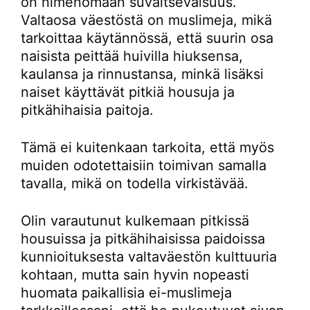
on nimenomaan suvaitsevaisuus.
Valtaosa väestöstä on muslimeja, mikä
tarkoittaa käytännössä, että suurin osa
naisista peittää huivilla hiuksensa,
kaulansa ja rinnustansa, minkä lisäksi
naiset käyttävät pitkiä housuja ja
pitkähihaisia paitoja.
Tämä ei kuitenkaan tarkoita, että myös
muiden odotettaisiin toimivan samalla
tavalla, mikä on todella virkistävää.
Olin varautunut kulkemaan pitkissä
housuissa ja pitkähihaisissa paidoissa
kunnioituksesta valtaväestön kulttuuria
kohtaan, mutta sain hyvin nopeasti
huomata paikallisia ei-muslimeja