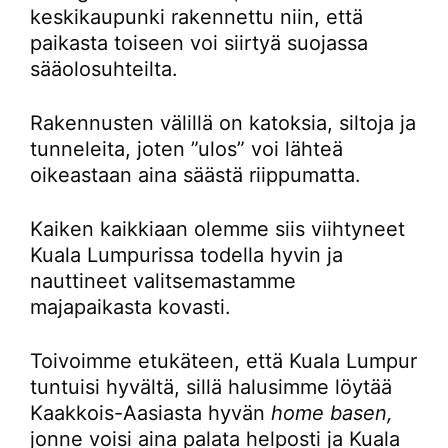
keskikaupunki rakennettu niin, että
paikasta toiseen voi siirtyä suojassa
sääolosuhteilta.
Rakennusten välillä on katoksia, siltoja ja
tunneleita, joten ”ulos” voi lähteä
oikeastaan aina säästä riippumatta.
Kaiken kaikkiaan olemme siis viihtyneet
Kuala Lumpurissa todella hyvin ja
nauttineet valitsemastamme
majapaikasta kovasti.
Toivoimme etukäteen, että Kuala Lumpur
tuntuisi hyvältä, sillä halusimme löytää
Kaakkois-Aasiasta hyvän
home basen,
jonne voisi aina palata helposti ja Kuala