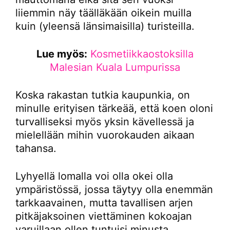
liiemmin näy täälläkään oikein muilla
kuin (yleensä länsimaisilla) turisteilla.
Lue myös:
Kosmetiikkaostoksilla
Malesian Kuala Lumpurissa
Koska rakastan tutkia kaupunkia, on
minulle erityisen tärkeää, että koen oloni
turvalliseksi myös yksin kävellessä ja
mielellään mihin vuorokauden aikaan
tahansa.
Lyhyellä lomalla voi olla okei olla
ympäristössä, jossa täytyy olla enemmän
tarkkaavainen, mutta tavallisen arjen
pitkäjaksoinen viettäminen kokoajan
varuillaan ollen tuntuisi minusta