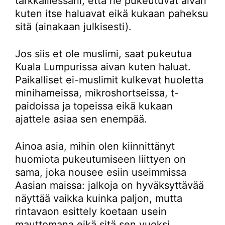
tarkkaillessani, että he pukeutuvat aivan
kuten itse haluavat eikä kukaan paheksu
sitä (ainakaan julkisesti).
Jos siis et ole muslimi, saat pukeutua
Kuala Lumpurissa aivan kuten haluat.
Paikalliset ei-muslimit kulkevat huoletta
minihameissa, mikroshortseissa, t-
paidoissa ja topeissa eikä kukaan
ajattele asiaa sen enempää.
Ainoa asia, mihin olen kiinnittänyt
huomiota pukeutumiseen liittyen on
sama, joka nousee esiin useimmissa
Aasian maissa: jalkoja on hyväksyttävää
näyttää vaikka kuinka paljon, mutta
rintavaon esittely koetaan usein
mauttomana eikä sitä sen vuoksi