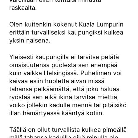
raskaalta.
Olen kuitenkin kokenut Kuala Lumpurin
erittäin turvalliseksi kaupungiksi kulkea
yksin naisena.
Yleisesti kaupungilla ei tarvitse pelätä
omaisuutensa puolesta sen enempää
kuin vaikka Helsingissä. Puhelimen voi
kaivaa esiin huoletta aivan missä
tahansa pelkäämättä, että joku haluaa
ryöstää sen eikä ikinä tarvitse miettiä,
voiko jollekin kadulle mennä tai pitäisikö
illan hämärtyessä kääntyä kotiin.
Täällä on ollut turvallista kulkea pimeällä
millä tahansa kaduilla eikä minulla ole