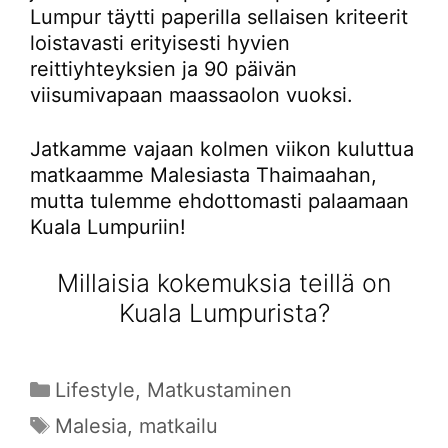
Lumpur täytti paperilla sellaisen kriteerit
loistavasti erityisesti hyvien
reittiyhteyksien ja 90 päivän
viisumivapaan maassaolon vuoksi.
Jatkamme vajaan kolmen viikon kuluttua
matkaamme Malesiasta Thaimaahan,
mutta tulemme ehdottomasti palaamaan
Kuala Lumpuriin!
Millaisia kokemuksia teillä on
Kuala Lumpurista?
Kategoriat
Lifestyle
,
Matkustaminen
Avainsanat
Malesia
,
matkailu