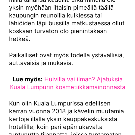
yksin myöhään iltaisin pimeällä täällä
kaupungin reunoilla kulkiessa tai
lähiöiden läpi bussilla matkustaessa ollut
koskaan turvaton olo pienintäkään
hetkeä.
Paikalliset ovat myös todella ystävällisiä,
auttavaisia ja mukavia.
Lue myös:
Huivilla vai ilman? Ajatuksia
Kuala Lumpurin kosmetiikkamainonnasta
Kun olin Kuala Lumpurissa edellisen
kerran vuonna 2018 ja kävelin muutamia
kertoja illalla yksin kauppakeskuksista
hotellille, koin pari epämukavalta
tuntunutta tilannetta, joissa tuntematon