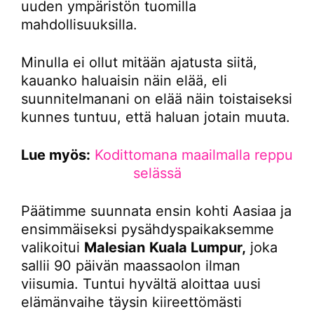
uuden ympäristön tuomilla
mahdollisuuksilla.
Minulla ei ollut mitään ajatusta siitä,
kauanko haluaisin näin elää, eli
suunnitelmanani on elää näin toistaiseksi
kunnes tuntuu, että haluan jotain muuta.
Lue myös:
Kodittomana maailmalla reppu
selässä
Päätimme suunnata ensin kohti Aasiaa ja
ensimmäiseksi pysähdyspaikaksemme
valikoitui
Malesian
Kuala Lumpur,
joka
sallii 90 päivän maassaolon ilman
viisumia. Tuntui hyvältä aloittaa uusi
elämänvaihe täysin kiireettömästi