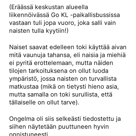
(Eräässä keskustan alueella
liikennöivässä Go KL -paikallisbussissa
vastaan tuli jopa vuoro, joka salli vain
naisten tulla kyytiin!)
Naiset saavat edelleen toki käyttää aivan
mitä vaunuja tahansa, eli naisia ja miehiä
ei pyritä erottelemaan, mutta näiden
tilojen tarkoituksena on ollut luoda
ympäristö, jossa naisten on turvallista
matkustaa (mikä on tietysti hieno asia,
mutta samalla on toki surullista, että
tällaiselle on ollut tarve).
Ongelma oli siis selkeästi tiedostettu ja
siihen näytetään puuttuneen hyvin
onnistuneesti.