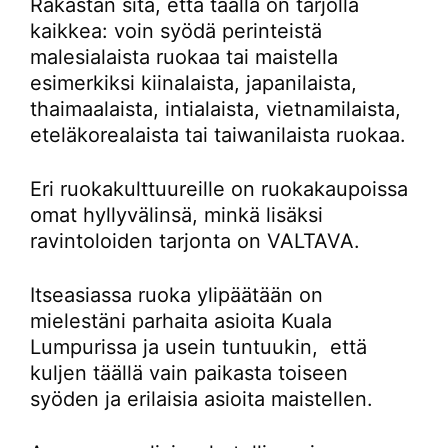
Rakastan sitä, että täällä on tarjolla
kaikkea: voin syödä perinteistä
malesialaista ruokaa tai maistella
esimerkiksi kiinalaista, japanilaista,
thaimaalaista, intialaista, vietnamilaista,
eteläkorealaista tai taiwanilaista ruokaa.
Eri ruokakulttuureille on ruokakaupoissa
omat hyllyvälinsä, minkä lisäksi
ravintoloiden tarjonta on VALTAVA.
Itseasiassa ruoka ylipäätään on
mielestäni parhaita asioita Kuala
Lumpurissa ja usein tuntuukin, että
kuljen täällä vain paikasta toiseen
syöden ja erilaisia asioita maistellen.