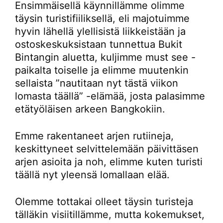
Ensimmäisellä käynnillämme olimme
täysin turistifiiliksellä, eli majotuimme
hyvin lähellä ylellisistä liikkeistään ja
ostoskeskuksistaan tunnettua Bukit
Bintangin aluetta, kuljimme must see -
paikalta toiselle ja elimme muutenkin
sellaista ”nautitaan nyt tästä viikon
lomasta täällä” -elämää, josta palasimme
etätyöläisen arkeen Bangkokiin.
Emme rakentaneet arjen rutiineja,
keskittyneet selvittelemään päivittäsen
arjen asioita ja noh, elimme kuten turisti
täällä nyt yleensä lomallaan elää.
Olemme tottakai olleet täysin turisteja
tälläkin visiitillämme, mutta kokemukset,