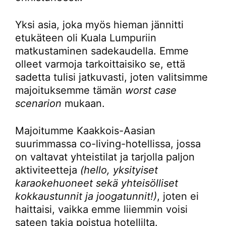
Yksi asia, joka myös hieman jännitti
etukäteen oli Kuala Lumpuriin
matkustaminen sadekaudella. Emme
olleet varmoja tarkoittaisiko se, että
sadetta tulisi jatkuvasti, joten valitsimme
majoituksemme tämän
worst case
scenarion
mukaan.
Majoitumme Kaakkois-Aasian
suurimmassa co-living-hotellissa, jossa
on valtavat yhteistilat ja tarjolla paljon
aktiviteetteja
(hello, yksityiset
karaokehuoneet sekä yhteisölliset
kokkaustunnit ja joogatunnit!)
, joten ei
haittaisi, vaikka emme liiemmin voisi
sateen takia poistua hotellilta.