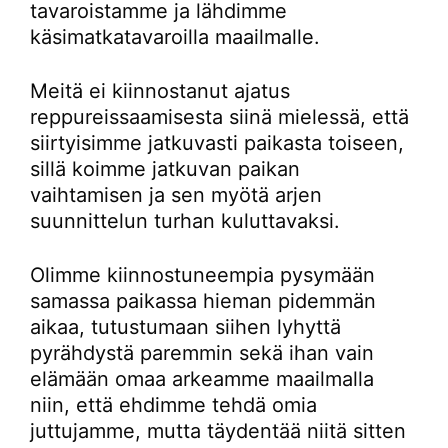
tavaroistamme ja lähdimme
käsimatkatavaroilla maailmalle.
Meitä ei kiinnostanut ajatus
reppureissaamisesta siinä mielessä, että
siirtyisimme jatkuvasti paikasta toiseen,
sillä koimme jatkuvan paikan
vaihtamisen ja sen myötä arjen
suunnittelun turhan kuluttavaksi.
Olimme kiinnostuneempia pysymään
samassa paikassa hieman pidemmän
aikaa, tutustumaan siihen lyhyttä
pyrähdystä paremmin sekä ihan vain
elämään omaa arkeamme maailmalla
niin, että ehdimme tehdä omia
juttujamme, mutta täydentää niitä sitten