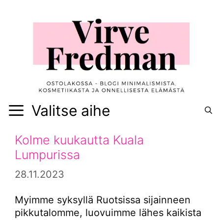
Siirry
sisältöön
Valitse aihe
Kolme kuukautta Kuala
Lumpurissa
28.11.2023
Myimme syksyllä Ruotsissa sijainneen
pikkutalomme, luovuimme lähes kaikista