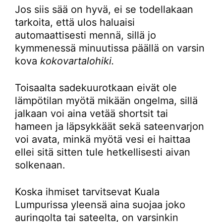
Jos siis sää on hyvä, ei se todellakaan
tarkoita, että ulos haluaisi
automaattisesti mennä, sillä jo
kymmenessä minuutissa päällä on varsin
kova
kokovartalohiki.
Toisaalta sadekuurotkaan eivät ole
lämpötilan myötä mikään ongelma, sillä
jalkaan voi aina vetää shortsit tai
hameen ja läpsykkäät sekä sateenvarjon
voi avata, minkä myötä vesi ei haittaa
ellei sitä sitten tule hetkellisesti aivan
solkenaan.
Koska ihmiset tarvitsevat Kuala
Lumpurissa yleensä aina suojaa joko
auringolta tai sateelta, on varsinkin