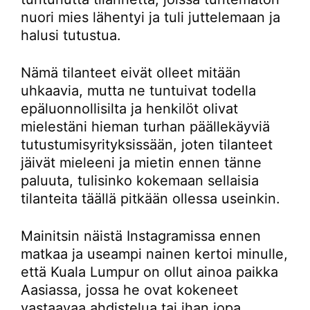
nuori mies lähentyi ja tuli juttelemaan ja
halusi tutustua.
Nämä tilanteet eivät olleet mitään
uhkaavia, mutta ne tuntuivat todella
epäluonnollisilta ja henkilöt olivat
mielestäni hieman turhan päällekäyviä
tutustumisyrityksissään, joten tilanteet
jäivät mieleeni ja mietin ennen tänne
paluuta, tulisinko kokemaan sellaisia
tilanteita täällä pitkään ollessa useinkin.
Mainitsin näistä Instagramissa ennen
matkaa ja useampi nainen kertoi minulle,
että Kuala Lumpur on ollut ainoa paikka
Aasiassa, jossa he ovat kokeneet
vastaavaa ahdistelua tai ihan jopa