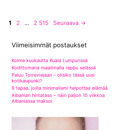
Sivu
Sivu
Sivu
1
2
…
2 515
Seuraava
→
Viimeisimmät postaukset
Kolme kuukautta Kuala Lumpurissa
Kodittomana maailmalla reppu selässä
Paluu Torreviejaan – olisiko tässä uusi
kotikaupunki?
9 tapaa, joilla minimalismi helpottaa elämää
Albanian hintataso – näin paljon 10 viikkoa
Albaniassa maksoi