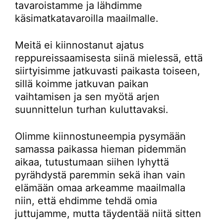
tavaroistamme ja lähdimme
käsimatkatavaroilla maailmalle.
Meitä ei kiinnostanut ajatus
reppureissaamisesta siinä mielessä, että
siirtyisimme jatkuvasti paikasta toiseen,
sillä koimme jatkuvan paikan
vaihtamisen ja sen myötä arjen
suunnittelun turhan kuluttavaksi.
Olimme kiinnostuneempia pysymään
samassa paikassa hieman pidemmän
aikaa, tutustumaan siihen lyhyttä
pyrähdystä paremmin sekä ihan vain
elämään omaa arkeamme maailmalla
niin, että ehdimme tehdä omia
juttujamme, mutta täydentää niitä sitten