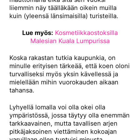
liiemmin näy täälläkään oikein muilla
kuin (yleensä länsimaisilla) turisteilla.
Lue myös:
Kosmetiikkaostoksilla
Malesian Kuala Lumpurissa
Koska rakastan tutkia kaupunkia, on
minulle erityisen tärkeää, että koen oloni
turvalliseksi myös yksin kävellessä ja
mielellään mihin vuorokauden aikaan
tahansa.
Lyhyellä lomalla voi olla okei olla
ympäristössä, jossa täytyy olla enemmän
tarkkaavainen, mutta tavallisen arjen
pitkäjaksoinen viettäminen kokoajan
varuillaan ollen tuntuisi minusta