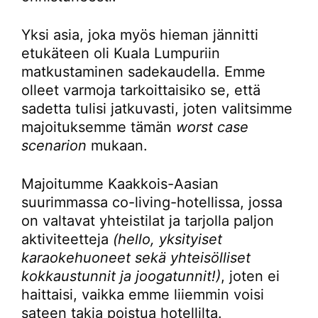
Yksi asia, joka myös hieman jännitti
etukäteen oli Kuala Lumpuriin
matkustaminen sadekaudella. Emme
olleet varmoja tarkoittaisiko se, että
sadetta tulisi jatkuvasti, joten valitsimme
majoituksemme tämän
worst case
scenarion
mukaan.
Majoitumme Kaakkois-Aasian
suurimmassa co-living-hotellissa, jossa
on valtavat yhteistilat ja tarjolla paljon
aktiviteetteja
(hello, yksityiset
karaokehuoneet sekä yhteisölliset
kokkaustunnit ja joogatunnit!)
, joten ei
haittaisi, vaikka emme liiemmin voisi
sateen takia poistua hotellilta.