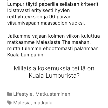
Lumpur täytti paperilla sellaisen kriteerit
loistavasti erityisesti hyvien
reittiyhteyksien ja 90 päivän
viisumivapaan maassaolon vuoksi.
Jatkamme vajaan kolmen viikon kuluttua
matkaamme Malesiasta Thaimaahan,
mutta tulemme ehdottomasti palaamaan
Kuala Lumpuriin!
Millaisia kokemuksia teillä on
Kuala Lumpurista?
Kategoriat
Lifestyle
,
Matkustaminen
Avainsanat
Malesia
,
matkailu