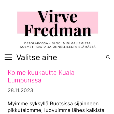
Siirry
sisältöön
Valitse aihe
Kolme kuukautta Kuala
Lumpurissa
28.11.2023
Myimme syksyllä Ruotsissa sijainneen
pikkutalomme, luovuimme lähes kaikista