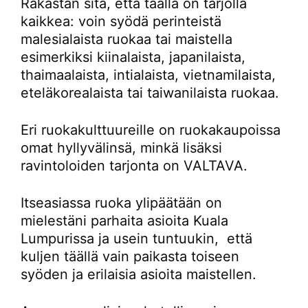
Rakastan sitä, että täällä on tarjolla
kaikkea: voin syödä perinteistä
malesialaista ruokaa tai maistella
esimerkiksi kiinalaista, japanilaista,
thaimaalaista, intialaista, vietnamilaista,
eteläkorealaista tai taiwanilaista ruokaa.
Eri ruokakulttuureille on ruokakaupoissa
omat hyllyvälinsä, minkä lisäksi
ravintoloiden tarjonta on VALTAVA.
Itseasiassa ruoka ylipäätään on
mielestäni parhaita asioita Kuala
Lumpurissa ja usein tuntuukin, että
kuljen täällä vain paikasta toiseen
syöden ja erilaisia asioita maistellen.