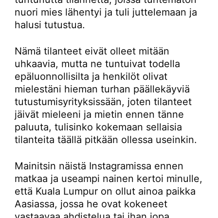
nuori mies lähentyi ja tuli juttelemaan ja
halusi tutustua.
Nämä tilanteet eivät olleet mitään
uhkaavia, mutta ne tuntuivat todella
epäluonnollisilta ja henkilöt olivat
mielestäni hieman turhan päällekäyviä
tutustumisyrityksissään, joten tilanteet
jäivät mieleeni ja mietin ennen tänne
paluuta, tulisinko kokemaan sellaisia
tilanteita täällä pitkään ollessa useinkin.
Mainitsin näistä Instagramissa ennen
matkaa ja useampi nainen kertoi minulle,
että Kuala Lumpur on ollut ainoa paikka
Aasiassa, jossa he ovat kokeneet
vastaavaa ahdistelua tai ihan jopa