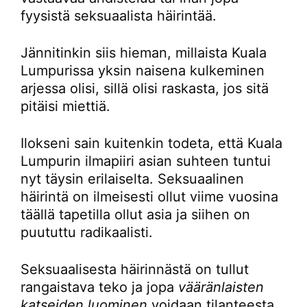
fyysistä seksuaalista häirintää.
Jännitinkin siis hieman, millaista Kuala
Lumpurissa yksin naisena kulkeminen
arjessa olisi, sillä olisi raskasta, jos sitä
pitäisi miettiä.
Ilokseni sain kuitenkin todeta, että Kuala
Lumpurin ilmapiiri asian suhteen tuntui
nyt täysin erilaiselta. Seksuaalinen
häirintä on ilmeisesti ollut viime vuosina
täällä tapetilla ollut asia ja siihen on
puututtu radikaalisti.
Seksuaalisesta häirinnästä on tullut
rangaistava teko ja jopa
vääränlaisten
katseiden luominen
voidaan tilanteesta