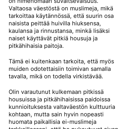
on nimenomaan suvaitsevaisuus.
Valtaosa väestöstä on muslimeja, mikä
tarkoittaa käytännössä, että suurin osa
naisista peittää huivilla hiuksensa,
kaulansa ja rinnustansa, minkä lisäksi
naiset käyttävät pitkiä housuja ja
pitkähihaisia paitoja.
Tämä ei kuitenkaan tarkoita, että myös
muiden odotettaisiin toimivan samalla
tavalla, mikä on todella virkistävää.
Olin varautunut kulkemaan pitkissä
housuissa ja pitkähihaisissa paidoissa
kunnioituksesta valtaväestön kulttuuria
kohtaan, mutta sain hyvin nopeasti
huomata paikallisia ei-muslimeja