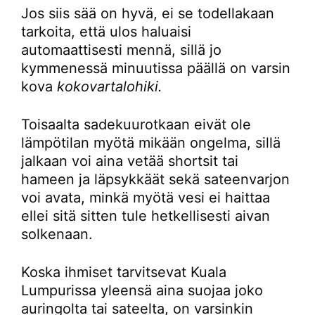
Jos siis sää on hyvä, ei se todellakaan
tarkoita, että ulos haluaisi
automaattisesti mennä, sillä jo
kymmenessä minuutissa päällä on varsin
kova
kokovartalohiki.
Toisaalta sadekuurotkaan eivät ole
lämpötilan myötä mikään ongelma, sillä
jalkaan voi aina vetää shortsit tai
hameen ja läpsykkäät sekä sateenvarjon
voi avata, minkä myötä vesi ei haittaa
ellei sitä sitten tule hetkellisesti aivan
solkenaan.
Koska ihmiset tarvitsevat Kuala
Lumpurissa yleensä aina suojaa joko
auringolta tai sateelta, on varsinkin