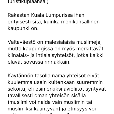
turistikuplaansa.)
Rakastan Kuala Lumpurissa ihan
erityisesti sitä, kuinka monikansallinen
kaupunki on.
Valtaväestö on malesialaisia muslimeja,
mutta kaupungissa on myös merkittävät
kiinalais- ja intialaisyhteisöt, jotka kaikki
elävät sovussa rinnakkain.
Käytännön tasolla nämä yhteisöt eivät
kuulemma usein kuitenkaan suuremmin
sekoitu, eli esimerkiksi avioliitot syntyvät
tavallisesti oman yhteisön sisällä
(muslimi voi naida vain muslimin tai
muslimiksi kääntyvän) ja etnisyys voi