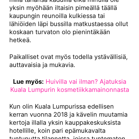
yksin myöhään iltaisin pimeällä täällä
kaupungin reunoilla kulkiessa tai
lähiöiden läpi bussilla matkustaessa ollut
koskaan turvaton olo pienintäkään
hetkeä.
Paikalliset ovat myös todella ystävällisiä,
auttavaisia ja mukavia.
Lue myös:
Huivilla vai ilman? Ajatuksia
Kuala Lumpurin kosmetiikkamainonnasta
Kun olin Kuala Lumpurissa edellisen
kerran vuonna 2018 ja kävelin muutamia
kertoja illalla yksin kauppakeskuksista
hotellille, koin pari epämukavalta
tuntunutta tilannetta, joissa tuntematon