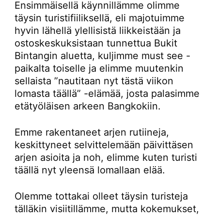
Ensimmäisellä käynnillämme olimme
täysin turistifiiliksellä, eli majotuimme
hyvin lähellä ylellisistä liikkeistään ja
ostoskeskuksistaan tunnettua Bukit
Bintangin aluetta, kuljimme must see -
paikalta toiselle ja elimme muutenkin
sellaista ”nautitaan nyt tästä viikon
lomasta täällä” -elämää, josta palasimme
etätyöläisen arkeen Bangkokiin.
Emme rakentaneet arjen rutiineja,
keskittyneet selvittelemään päivittäsen
arjen asioita ja noh, elimme kuten turisti
täällä nyt yleensä lomallaan elää.
Olemme tottakai olleet täysin turisteja
tälläkin visiitillämme, mutta kokemukset,