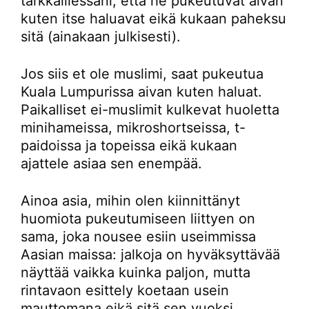
tarkkaillessani, että he pukeutuvat aivan
kuten itse haluavat eikä kukaan paheksu
sitä (ainakaan julkisesti).
Jos siis et ole muslimi, saat pukeutua
Kuala Lumpurissa aivan kuten haluat.
Paikalliset ei-muslimit kulkevat huoletta
minihameissa, mikroshortseissa, t-
paidoissa ja topeissa eikä kukaan
ajattele asiaa sen enempää.
Ainoa asia, mihin olen kiinnittänyt
huomiota pukeutumiseen liittyen on
sama, joka nousee esiin useimmissa
Aasian maissa: jalkoja on hyväksyttävää
näyttää vaikka kuinka paljon, mutta
rintavaon esittely koetaan usein
mauttomana eikä sitä sen vuoksi