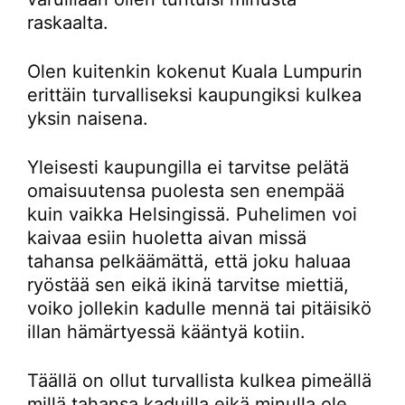
raskaalta.
Olen kuitenkin kokenut Kuala Lumpurin
erittäin turvalliseksi kaupungiksi kulkea
yksin naisena.
Yleisesti kaupungilla ei tarvitse pelätä
omaisuutensa puolesta sen enempää
kuin vaikka Helsingissä. Puhelimen voi
kaivaa esiin huoletta aivan missä
tahansa pelkäämättä, että joku haluaa
ryöstää sen eikä ikinä tarvitse miettiä,
voiko jollekin kadulle mennä tai pitäisikö
illan hämärtyessä kääntyä kotiin.
Täällä on ollut turvallista kulkea pimeällä
millä tahansa kaduilla eikä minulla ole