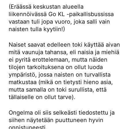
(Eräässä keskustan alueella
liikennöivässä Go KL -paikallisbussissa
vastaan tuli jopa vuoro, joka salli vain
naisten tulla kyytiin!)
Naiset saavat edelleen toki käyttää aivan
mitä vaunuja tahansa, eli naisia ja miehiä
ei pyritä erottelemaan, mutta näiden
tilojen tarkoituksena on ollut luoda
ympäristö, jossa naisten on turvallista
matkustaa (mikä on tietysti hieno asia,
mutta samalla on toki surullista, että
tällaiselle on ollut tarve).
Ongelma oli siis selkeästi tiedostettu ja
siihen näytetään puuttuneen hyvin
onnistuneesti.