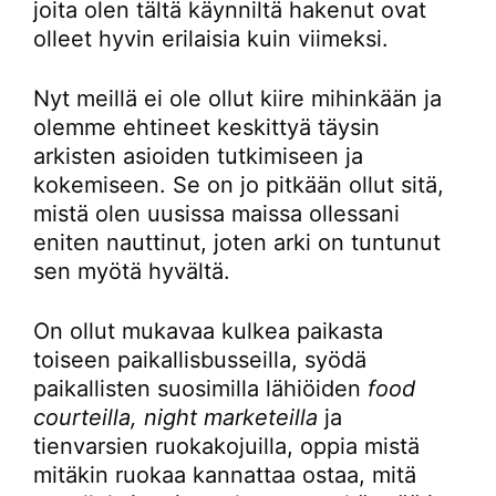
joita olen tältä käynniltä hakenut ovat
olleet hyvin erilaisia kuin viimeksi.
Nyt meillä ei ole ollut kiire mihinkään ja
olemme ehtineet keskittyä täysin
arkisten asioiden tutkimiseen ja
kokemiseen. Se on jo pitkään ollut sitä,
mistä olen uusissa maissa ollessani
eniten nauttinut, joten arki on tuntunut
sen myötä hyvältä.
On ollut mukavaa kulkea paikasta
toiseen paikallisbusseilla, syödä
paikallisten suosimilla lähiöiden
food
courteilla, night marketeilla
ja
tienvarsien ruokakojuilla, oppia mistä
mitäkin ruokaa kannattaa ostaa, mitä