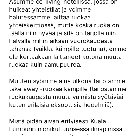
Asumme co-living-hotellissa, jossa on
huikeat yhteistilat ja voimme
halutessamme laittaa ruokaa
yhteiskeittiössä, mutta koska ruoka on
täällä niin hyvää ja sitä on tarjolla niin
halvalla mihin aikaan vuorokaudesta
tahansa (vaikka kämpille tuotuna), emme
ole kertaakaan laittaneet kotona muuta
ruokaa kuin aamupuuroa.
Muuten syömme aina ulkona tai otamme
take away -ruokaa kämpille (tai ostamme
ruokakaupasta muuta valmista syötävää
kuten erilaisia eksoottisia hedelmiä).
Mistä pidän aivan erityisesti Kuala
Lumpurin monikultuurisessa ilmapiirissä