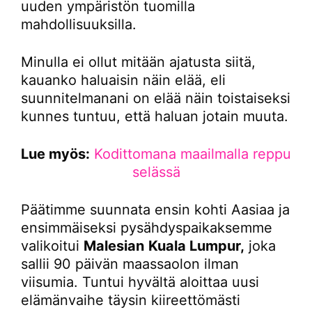
uuden ympäristön tuomilla
mahdollisuuksilla.
Minulla ei ollut mitään ajatusta siitä,
kauanko haluaisin näin elää, eli
suunnitelmanani on elää näin toistaiseksi
kunnes tuntuu, että haluan jotain muuta.
Lue myös:
Kodittomana maailmalla reppu
selässä
Päätimme suunnata ensin kohti Aasiaa ja
ensimmäiseksi pysähdyspaikaksemme
valikoitui
Malesian
Kuala Lumpur,
joka
sallii 90 päivän maassaolon ilman
viisumia. Tuntui hyvältä aloittaa uusi
elämänvaihe täysin kiireettömästi