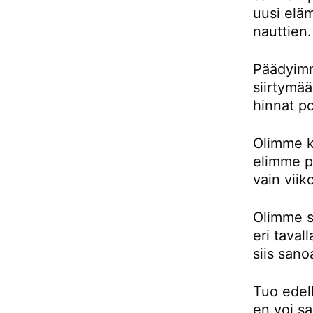
uusi eläm
nauttien.
Päädyimm
siirtymä
hinnat p
Olimme k
elimme pu
vain viik
Olimme si
eri taval
siis sano
Tuo edell
en voi sa