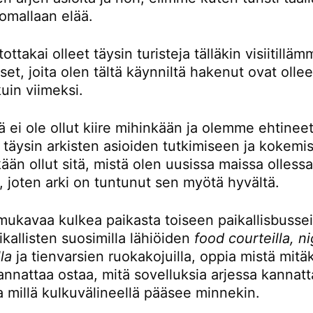
omallaan elää.
ttakai olleet täysin turisteja tälläkin visiitillä
t, joita olen tältä käynniltä hakenut ovat ollee
kuin viimeksi.
ä ei ole ollut kiire mihinkään ja olemme ehtinee
 täysin arkisten asioiden tutkimiseen ja kokemi
kään ollut sitä, mistä olen uusissa maissa olless
, joten arki on tuntunut sen myötä hyvältä.
mukavaa kulkea paikasta toiseen paikallisbusseil
kallisten suosimilla lähiöiden
food courteilla, n
la
ja tienvarsien ruokakojuilla, oppia mistä mitä
nnattaa ostaa, mitä sovelluksia arjessa kannatt
a millä kulkuvälineellä pääsee minnekin.