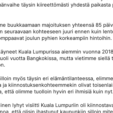
änvaihe täysin kiireettömästi yhdestä paikasta 
e buukkaamaan majoituksen yhteensä 85 päivä
än seuraavaan kohteeseen juuri ennen kuin lent
omppaavat joulun pyhien korkeampiin hintoihin.
äyneet Kuala Lumpurissa aiemmin vuonna 2018
oli vuotta Bangkokissa, mutta vietimme siellä t
on.
lloin myös täysin eri elämäntilanteessa, elimme
la ja kiinnostuksenkohteemmekin olivat toisenlai
a, että olimme tuolloin hyvin eri ihmisiä kuin nyt
inen lyhyt visiitti Kuala Lumpuriin oli kiinnostav
noa, että olisin ihastunut kaupunkiin silloin mi