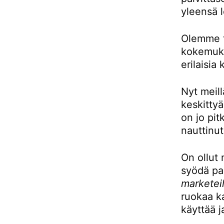
yleensä l
Olemme to
kokemukse
erilaisia 
Nyt meill
keskittyä
on jo pit
nauttinut
On ollut 
syödä pai
marketeil
ruokaa ka
käyttää j