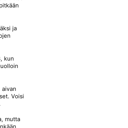
pitkään
ksi ja
ojen
, kun
uolloin
 aivan
set. Voisi
.
a, mutta
tenkään