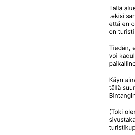
Tällä alu
tekisi sa
että en 
on turist
Tiedän, e
voi kadul
paikallin
Käyn aina
tällä su
Bintangin
(Toki ol
sivustaka
turistiku