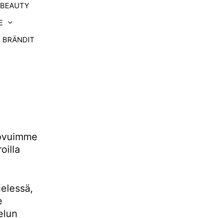
-BEAUTY
E
BRÄNDIT
uovuimme
oilla
ielessä,
e
elun