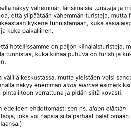
eella näkyy vähemmän länsimaisia turisteja ja mi
noa, että ylipäätään vähemmän turisteja, mutta 
oikeastaan kykene tunnistamaan, kuka aasialaisp
i ja kuka paikallinen.
ttä hotellissamme on paljon kiinalaisturisteja, 
la tunnistaa, kuka kiinaa puhuva on turisti ja ku
en.
 välillä keskustassa, mutta yleistäen voisi sanoa
unnalla näkyy enemmän
aitoa elämää
esimerkiksi
 pintaliitoon verrattuna ja pidän siitä kovasti.
en edelleen ehdottomasti sen ns.
aidon elämän
tsoja, joka voi napsia siitä parhaat palat omaan
plaansa.)