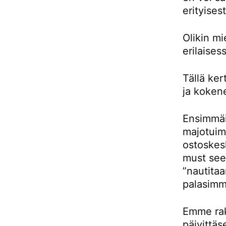
erityises
Olikin m
erilaises
Tällä ke
ja kokene
Ensimmäis
majotuimm
ostoskes
must see 
”nautitaa
palasimm
Emme rak
päivittäs