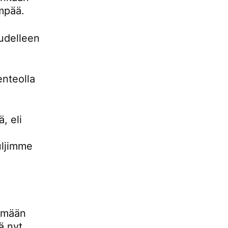
empää.
udelleen
enteolla
, eli
uljimme
lemään
ä nyt