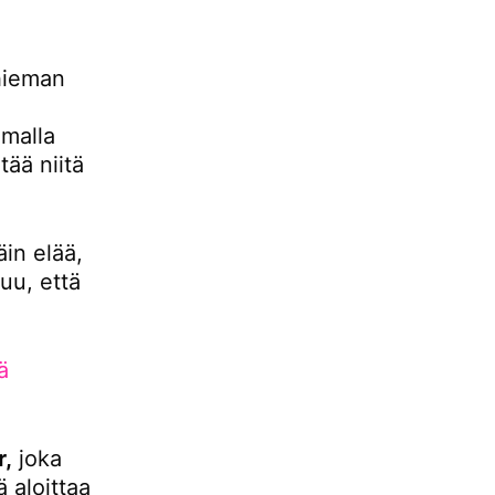
hieman
malla
ää niitä
äin elää,
uu, että
ä
r,
joka
 aloittaa