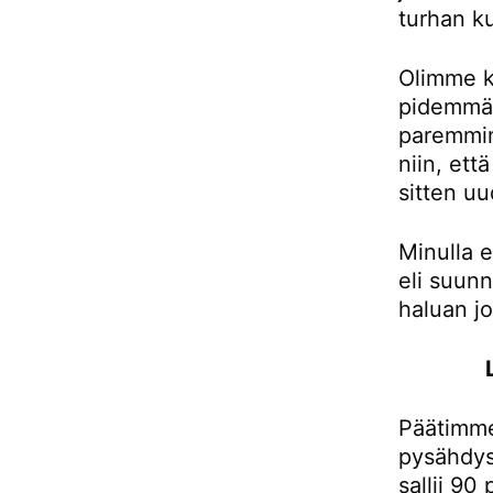
turhan ku
Olimme k
pidemmän
paremmin
niin, et
sitten uu
Minulla e
eli suunn
haluan j
Päätimme
pysähdys
sallii 90