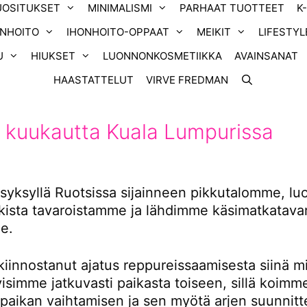
UOSITUKSET
MINIMALISMI
PARHAAT TUOTTEET
K
ONHOITO
IHONHOITO-OPPAAT
MEIKIT
LIFESTYL
U
HIUKSET
LUONNONKOSMETIIKKA
AVAINSANAT
HAASTATTELUT
VIRVE FREDMAN
 kuukautta Kuala Lumpurissa
yksyllä Ruotsissa sijainneen pikkutalomme, l
ikista tavaroistamme ja lähdimme käsimatkatavar
e.
kiinnostanut ajatus reppureissaamisesta siinä m
tyisimme jatkuvasti paikasta toiseen, sillä koimm
 paikan vaihtamisen ja sen myötä arjen suunnitt