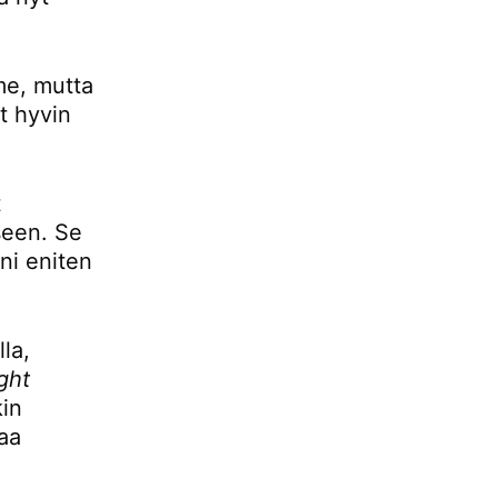
mme, mutta
t hyvin
t
seen. Se
ani eniten
la,
ight
kin
aa