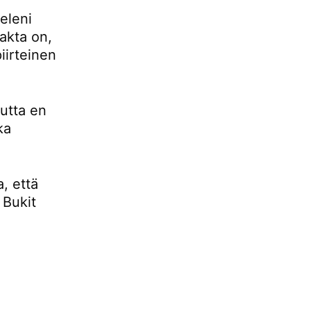
eleni
fakta on,
iirteinen
mutta en
ka
, että
 Bukit