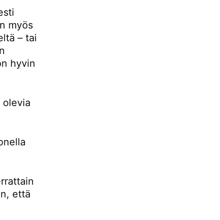
esti
 on myös
ltä – tai
än
 on hyvin
 olevia
onella
rrattain
n, että