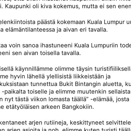
ti. Kaupunki oli kiva kokemus, mutta ei sen en
ielenkiintoista päästä kokemaan Kuala Lumpur u
sa elämäntilanteessa ja aivan eri tavalla.
rtaa voin sanoa ihastuneeni Kuala Lumpuriin tod
eni sen aivan toisella tavalla.
ellä käynnillämme olimme täysin turistifiiliksellä
e hyvin lähellä ylellisistä liikkeistään ja
kuksistaan tunnettua Bukit Bintangin aluetta, k
-paikalta toiselle ja elimme muutenkin sellaista
n nyt tästä viikon lomasta täällä” -elämää, josta
e etätyöläisen arkeen Bangkokiin.
entaneet arjen rutiineja, keskittyneet selvitte
en arjen asioita ja noh, elimme kuten turisti tääll