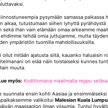
luttavaksi.
iinnostuneempia pysymään samassa paikassa 
 aikaa, tutustumaan siihen lyhyttä pyrähdystä
 sekä ihan vain elämään omaa arkeamme maail
tä ehdimme tehdä omia juttujamme, mutta täydent
den ympäristön tuomilla mahdollisuuksilla.
i ollut mitään ajatusta siitä, kauanko haluaisin n
itelmanani on elää näin toistaiseksi kunnes tunt
otain muuta.
Lue myös:
Kodittomana maailmalla reppu seläss
 suunnata ensin kohti Aasiaa ja ensimmäiseksi
paikaksemme valikoitui
Malesian
Kuala Lumpu
 päivän maassaolon ilman viisumia. Tuntui hyvältä