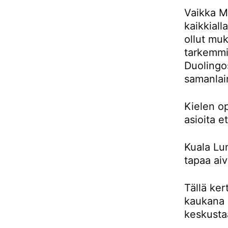
Vaikka Ma
kaikkiall
ollut muk
tarkemmin
Duolingos
samanlai
Kielen o
asioita e
Kuala Lu
tapaa aiv
Tällä ker
kaukana 
keskusta