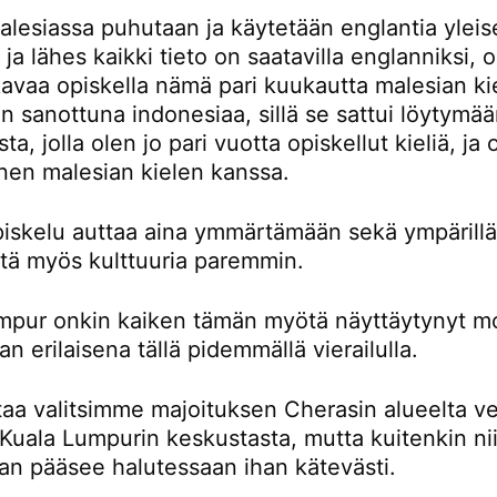
lesiassa puhutaan ja käytetään englantia yleis
a ja lähes kaikki tieto on saatavilla englanniksi,
avaa opiskella nämä pari kuukautta malesian kie
 sanottuna indonesiaa, sillä se sattui löytymä
ta, jolla olen jo pari vuotta opiskellut kieliä, ja
nen malesian kielen kanssa.
piskelu auttaa aina ymmärtämään sekä ympärillä
ttä myös kulttuuria paremmin.
mpur onkin kaiken tämän myötä näyttäytynyt m
an erilaisena tällä pidemmällä vierailulla.
taa valitsimme majoituksen Cherasin alueelta ve
Kuala Lumpurin keskustasta, mutta kuitenkin nii
an pääsee halutessaan ihan kätevästi.