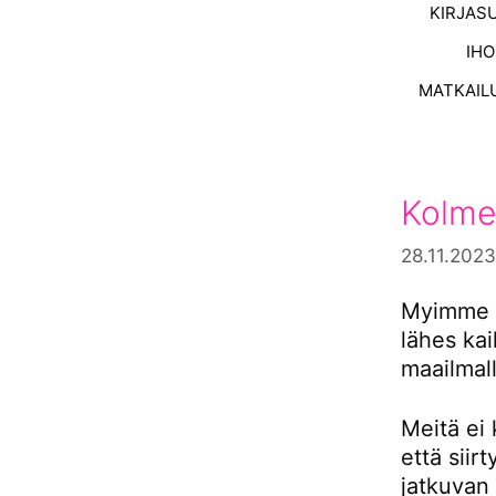
KIRJAS
IH
MATKAIL
Kolme
28.11.2023
Myimme s
lähes ka
maailmall
Meitä ei 
että siir
jatkuvan