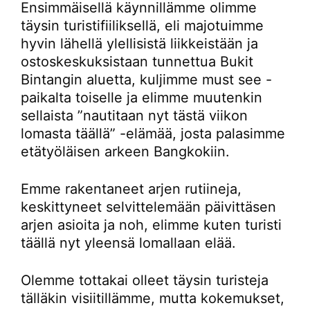
Ensimmäisellä käynnillämme olimme
täysin turistifiiliksellä, eli majotuimme
hyvin lähellä ylellisistä liikkeistään ja
ostoskeskuksistaan tunnettua Bukit
Bintangin aluetta, kuljimme must see -
paikalta toiselle ja elimme muutenkin
sellaista ”nautitaan nyt tästä viikon
lomasta täällä” -elämää, josta palasimme
etätyöläisen arkeen Bangkokiin.
Emme rakentaneet arjen rutiineja,
keskittyneet selvittelemään päivittäsen
arjen asioita ja noh, elimme kuten turisti
täällä nyt yleensä lomallaan elää.
Olemme tottakai olleet täysin turisteja
tälläkin visiitillämme, mutta kokemukset,