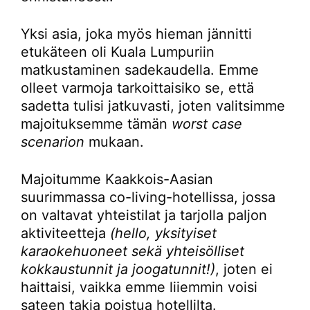
Yksi asia, joka myös hieman jännitti
etukäteen oli Kuala Lumpuriin
matkustaminen sadekaudella. Emme
olleet varmoja tarkoittaisiko se, että
sadetta tulisi jatkuvasti, joten valitsimme
majoituksemme tämän
worst case
scenarion
mukaan.
Majoitumme Kaakkois-Aasian
suurimmassa co-living-hotellissa, jossa
on valtavat yhteistilat ja tarjolla paljon
aktiviteetteja
(hello, yksityiset
karaokehuoneet sekä yhteisölliset
kokkaustunnit ja joogatunnit!)
, joten ei
haittaisi, vaikka emme liiemmin voisi
sateen takia poistua hotellilta.