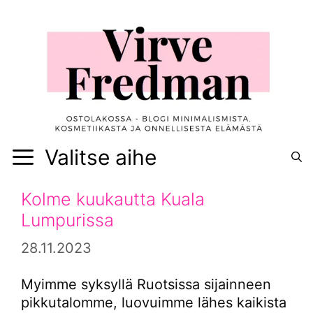
Siirry
sisältöön
Valitse aihe
Kolme kuukautta Kuala
Lumpurissa
28.11.2023
Myimme syksyllä Ruotsissa sijainneen
pikkutalomme, luovuimme lähes kaikista