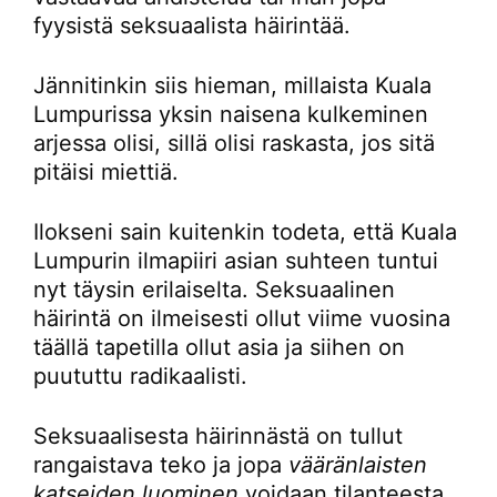
fyysistä seksuaalista häirintää.
Jännitinkin siis hieman, millaista Kuala
Lumpurissa yksin naisena kulkeminen
arjessa olisi, sillä olisi raskasta, jos sitä
pitäisi miettiä.
Ilokseni sain kuitenkin todeta, että Kuala
Lumpurin ilmapiiri asian suhteen tuntui
nyt täysin erilaiselta. Seksuaalinen
häirintä on ilmeisesti ollut viime vuosina
täällä tapetilla ollut asia ja siihen on
puututtu radikaalisti.
Seksuaalisesta häirinnästä on tullut
rangaistava teko ja jopa
vääränlaisten
katseiden luominen
voidaan tilanteesta