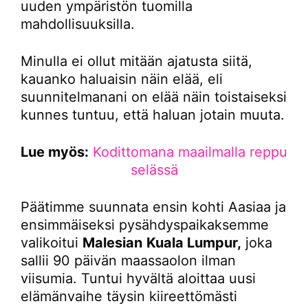
uuden ympäristön tuomilla
mahdollisuuksilla.
Minulla ei ollut mitään ajatusta siitä,
kauanko haluaisin näin elää, eli
suunnitelmanani on elää näin toistaiseksi
kunnes tuntuu, että haluan jotain muuta.
Lue myös:
Kodittomana maailmalla reppu
selässä
Päätimme suunnata ensin kohti Aasiaa ja
ensimmäiseksi pysähdyspaikaksemme
valikoitui
Malesian
Kuala Lumpur,
joka
sallii 90 päivän maassaolon ilman
viisumia. Tuntui hyvältä aloittaa uusi
elämänvaihe täysin kiireettömästi