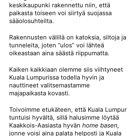
keskikaupunki rakennettu niin, että
paikasta toiseen voi siirtyä suojassa
sääolosuhteilta.
Rakennusten välillä on katoksia, siltoja ja
tunneleita, joten ”ulos” voi lähteä
oikeastaan aina säästä riippumatta.
Kaiken kaikkiaan olemme siis viihtyneet
Kuala Lumpurissa todella hyvin ja
nauttineet valitsemastamme
majapaikasta kovasti.
Toivoimme etukäteen, että Kuala Lumpur
tuntuisi hyvältä, sillä halusimme löytää
Kaakkois-Aasiasta hyvän
home basen,
jonne voisi aina palata helposti ja Kuala