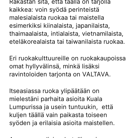
Rakastan sitä, että täällä on tarjolla
kaikkea: voin syödä perinteistä
malesialaista ruokaa tai maistella
esimerkiksi kiinalaista, japanilaista,
thaimaalaista, intialaista, vietnamilaista,
eteläkorealaista tai taiwanilaista ruokaa.
Eri ruokakulttuureille on ruokakaupoissa
omat hyllyvälinsä, minkä lisäksi
ravintoloiden tarjonta on VALTAVA.
Itseasiassa ruoka ylipäätään on
mielestäni parhaita asioita Kuala
Lumpurissa ja usein tuntuukin, että
kuljen täällä vain paikasta toiseen
syöden ja erilaisia asioita maistellen.