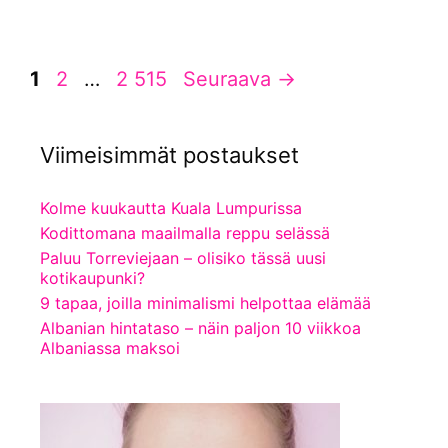
Sivu
Sivu
Sivu
1
2
…
2 515
Seuraava
→
Viimeisimmät postaukset
Kolme kuukautta Kuala Lumpurissa
Kodittomana maailmalla reppu selässä
Paluu Torreviejaan – olisiko tässä uusi
kotikaupunki?
9 tapaa, joilla minimalismi helpottaa elämää
Albanian hintataso – näin paljon 10 viikkoa
Albaniassa maksoi