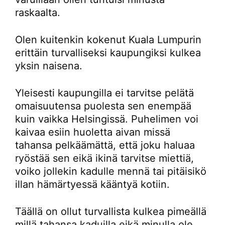
raskaalta.
Olen kuitenkin kokenut Kuala Lumpurin
erittäin turvalliseksi kaupungiksi kulkea
yksin naisena.
Yleisesti kaupungilla ei tarvitse pelätä
omaisuutensa puolesta sen enempää
kuin vaikka Helsingissä. Puhelimen voi
kaivaa esiin huoletta aivan missä
tahansa pelkäämättä, että joku haluaa
ryöstää sen eikä ikinä tarvitse miettiä,
voiko jollekin kadulle mennä tai pitäisikö
illan hämärtyessä kääntyä kotiin.
Täällä on ollut turvallista kulkea pimeällä
millä tahansa kaduilla eikä minulla ole