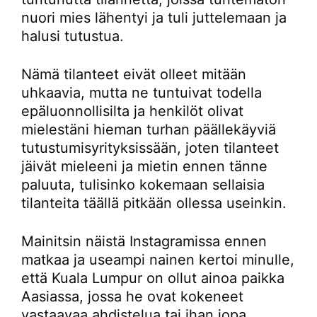
nuori mies lähentyi ja tuli juttelemaan ja
halusi tutustua.
Nämä tilanteet eivät olleet mitään
uhkaavia, mutta ne tuntuivat todella
epäluonnollisilta ja henkilöt olivat
mielestäni hieman turhan päällekäyviä
tutustumisyrityksissään, joten tilanteet
jäivät mieleeni ja mietin ennen tänne
paluuta, tulisinko kokemaan sellaisia
tilanteita täällä pitkään ollessa useinkin.
Mainitsin näistä Instagramissa ennen
matkaa ja useampi nainen kertoi minulle,
että Kuala Lumpur on ollut ainoa paikka
Aasiassa, jossa he ovat kokeneet
vastaavaa ahdistelua tai ihan jopa