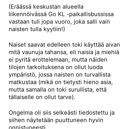
(Eräässä keskustan alueella
liikennöivässä Go KL -paikallisbussissa
vastaan tuli jopa vuoro, joka salli vain
naisten tulla kyytiin!)
Naiset saavat edelleen toki käyttää aivan
mitä vaunuja tahansa, eli naisia ja miehiä
ei pyritä erottelemaan, mutta näiden
tilojen tarkoituksena on ollut luoda
ympäristö, jossa naisten on turvallista
matkustaa (mikä on tietysti hieno asia,
mutta samalla on toki surullista, että
tällaiselle on ollut tarve).
Ongelma oli siis selkeästi tiedostettu ja
siihen näytetään puuttuneen hyvin
onnistuneesti.