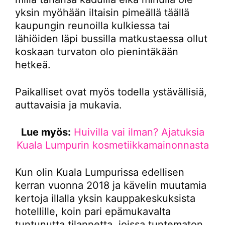
yksin myöhään iltaisin pimeällä täällä
kaupungin reunoilla kulkiessa tai
lähiöiden läpi bussilla matkustaessa ollut
koskaan turvaton olo pienintäkään
hetkeä.
Paikalliset ovat myös todella ystävällisiä,
auttavaisia ja mukavia.
Lue myös:
Huivilla vai ilman? Ajatuksia
Kuala Lumpurin kosmetiikkamainonnasta
Kun olin Kuala Lumpurissa edellisen
kerran vuonna 2018 ja kävelin muutamia
kertoja illalla yksin kauppakeskuksista
hotellille, koin pari epämukavalta
tuntunutta tilannetta, joissa tuntematon