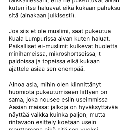
tarkkaillessani, että he pukeutuvat aivan
kuten itse haluavat eikä kukaan paheksu
sitä (ainakaan julkisesti).
Jos siis et ole muslimi, saat pukeutua
Kuala Lumpurissa aivan kuten haluat.
Paikalliset ei-muslimit kulkevat huoletta
minihameissa, mikroshortseissa, t-
paidoissa ja topeissa eikä kukaan
ajattele asiaa sen enempää.
Ainoa asia, mihin olen kiinnittänyt
huomiota pukeutumiseen liittyen on
sama, joka nousee esiin useimmissa
Aasian maissa: jalkoja on hyväksyttävää
näyttää vaikka kuinka paljon, mutta
rintavaon esittely koetaan usein
mauttomana eikä sitä sen vuoksi