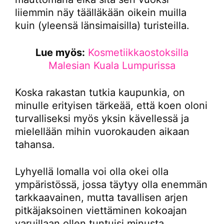
liiemmin näy täälläkään oikein muilla
kuin (yleensä länsimaisilla) turisteilla.
Lue myös:
Kosmetiikkaostoksilla
Malesian Kuala Lumpurissa
Koska rakastan tutkia kaupunkia, on
minulle erityisen tärkeää, että koen oloni
turvalliseksi myös yksin kävellessä ja
mielellään mihin vuorokauden aikaan
tahansa.
Lyhyellä lomalla voi olla okei olla
ympäristössä, jossa täytyy olla enemmän
tarkkaavainen, mutta tavallisen arjen
pitkäjaksoinen viettäminen kokoajan
varuillaan ollen tuntuisi minusta