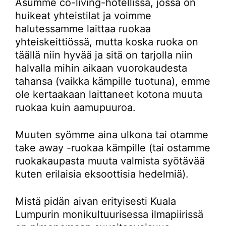
Asumme co-living-hotellissa, jossa on
huikeat yhteistilat ja voimme
halutessamme laittaa ruokaa
yhteiskeittiössä, mutta koska ruoka on
täällä niin hyvää ja sitä on tarjolla niin
halvalla mihin aikaan vuorokaudesta
tahansa (vaikka kämpille tuotuna), emme
ole kertaakaan laittaneet kotona muuta
ruokaa kuin aamupuuroa.
Muuten syömme aina ulkona tai otamme
take away -ruokaa kämpille (tai ostamme
ruokakaupasta muuta valmista syötävää
kuten erilaisia eksoottisia hedelmiä).
Mistä pidän aivan erityisesti Kuala
Lumpurin monikultuurisessa ilmapiirissä