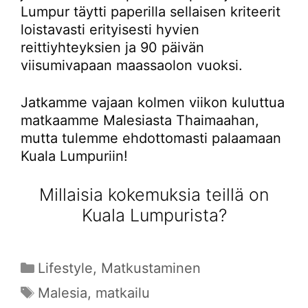
Lumpur täytti paperilla sellaisen kriteerit
loistavasti erityisesti hyvien
reittiyhteyksien ja 90 päivän
viisumivapaan maassaolon vuoksi.
Jatkamme vajaan kolmen viikon kuluttua
matkaamme Malesiasta Thaimaahan,
mutta tulemme ehdottomasti palaamaan
Kuala Lumpuriin!
Millaisia kokemuksia teillä on
Kuala Lumpurista?
Kategoriat
Lifestyle
,
Matkustaminen
Avainsanat
Malesia
,
matkailu