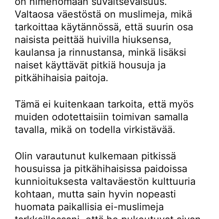
on nimenomaan suvaitsevaisuus.
Valtaosa väestöstä on muslimeja, mikä
tarkoittaa käytännössä, että suurin osa
naisista peittää huivilla hiuksensa,
kaulansa ja rinnustansa, minkä lisäksi
naiset käyttävät pitkiä housuja ja
pitkähihaisia paitoja.
Tämä ei kuitenkaan tarkoita, että myös
muiden odotettaisiin toimivan samalla
tavalla, mikä on todella virkistävää.
Olin varautunut kulkemaan pitkissä
housuissa ja pitkähihaisissa paidoissa
kunnioituksesta valtaväestön kulttuuria
kohtaan, mutta sain hyvin nopeasti
huomata paikallisia ei-muslimeja