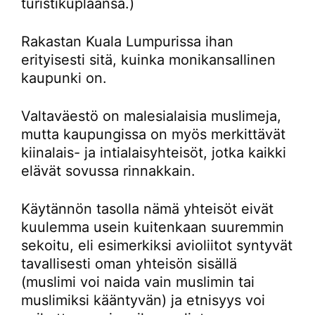
turistikuplaansa.)
Rakastan Kuala Lumpurissa ihan
erityisesti sitä, kuinka monikansallinen
kaupunki on.
Valtaväestö on malesialaisia muslimeja,
mutta kaupungissa on myös merkittävät
kiinalais- ja intialaisyhteisöt, jotka kaikki
elävät sovussa rinnakkain.
Käytännön tasolla nämä yhteisöt eivät
kuulemma usein kuitenkaan suuremmin
sekoitu, eli esimerkiksi avioliitot syntyvät
tavallisesti oman yhteisön sisällä
(muslimi voi naida vain muslimin tai
muslimiksi kääntyvän) ja etnisyys voi