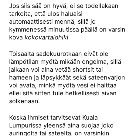
Jos siis sää on hyvä, ei se todellakaan
tarkoita, että ulos haluaisi
automaattisesti mennä, sillä jo
kymmenessä minuutissa päällä on varsin
kova
kokovartalohiki.
Toisaalta sadekuurotkaan eivät ole
lämpötilan myötä mikään ongelma, sillä
jalkaan voi aina vetää shortsit tai
hameen ja läpsykkäät sekä sateenvarjon
voi avata, minkä myötä vesi ei haittaa
ellei sitä sitten tule hetkellisesti aivan
solkenaan.
Koska ihmiset tarvitsevat Kuala
Lumpurissa yleensä aina suojaa joko
auringolta tai sateelta, on varsinkin