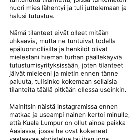
nuori mies lähentyi ja tuli juttelemaan ja
halusi tutustua.
Nämä tilanteet eivät olleet mitään
uhkaavia, mutta ne tuntuivat todella
epäluonnollisilta ja henkilöt olivat
mielestäni hieman turhan päällekäyviä
tutustumisyrityksissään, joten tilanteet
jäivät mieleeni ja mietin ennen tänne
paluuta, tulisinko kokemaan sellaisia
tilanteita täällä pitkään ollessa useinkin.
Mainitsin näistä Instagramissa ennen
matkaa ja useampi nainen kertoi minulle,
että Kuala Lumpur on ollut ainoa paikka
Aasiassa, jossa he ovat kokeneet
vastaavaa ahdistelua tai ihan jopa