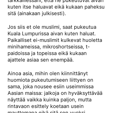
tarkkaillessani, että he pukeutuvat aivan
kuten itse haluavat eikä kukaan paheksu
sitä (ainakaan julkisesti).
Jos siis et ole muslimi, saat pukeutua
Kuala Lumpurissa aivan kuten haluat.
Paikalliset ei-muslimit kulkevat huoletta
minihameissa, mikroshortseissa, t-
paidoissa ja topeissa eikä kukaan
ajattele asiaa sen enempää.
Ainoa asia, mihin olen kiinnittänyt
huomiota pukeutumiseen liittyen on
sama, joka nousee esiin useimmissa
Aasian maissa: jalkoja on hyväksyttävää
näyttää vaikka kuinka paljon, mutta
rintavaon esittely koetaan usein
mauttomana eikä sitä sen vuoksi