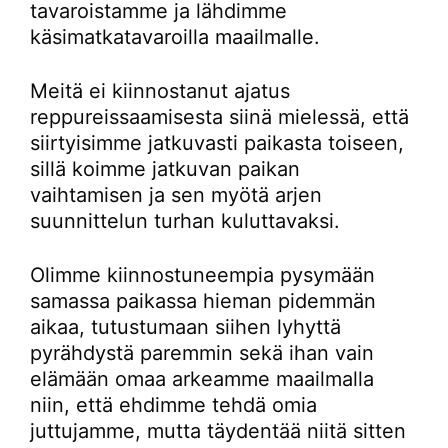
tavaroistamme ja lähdimme
käsimatkatavaroilla maailmalle.
Meitä ei kiinnostanut ajatus
reppureissaamisesta siinä mielessä, että
siirtyisimme jatkuvasti paikasta toiseen,
sillä koimme jatkuvan paikan
vaihtamisen ja sen myötä arjen
suunnittelun turhan kuluttavaksi.
Olimme kiinnostuneempia pysymään
samassa paikassa hieman pidemmän
aikaa, tutustumaan siihen lyhyttä
pyrähdystä paremmin sekä ihan vain
elämään omaa arkeamme maailmalla
niin, että ehdimme tehdä omia
juttujamme, mutta täydentää niitä sitten