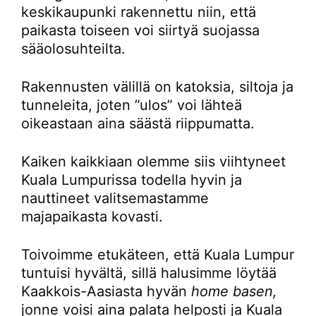
keskikaupunki rakennettu niin, että
paikasta toiseen voi siirtyä suojassa
sääolosuhteilta.
Rakennusten välillä on katoksia, siltoja ja
tunneleita, joten ”ulos” voi lähteä
oikeastaan aina säästä riippumatta.
Kaiken kaikkiaan olemme siis viihtyneet
Kuala Lumpurissa todella hyvin ja
nauttineet valitsemastamme
majapaikasta kovasti.
Toivoimme etukäteen, että Kuala Lumpur
tuntuisi hyvältä, sillä halusimme löytää
Kaakkois-Aasiasta hyvän
home basen,
jonne voisi aina palata helposti ja Kuala