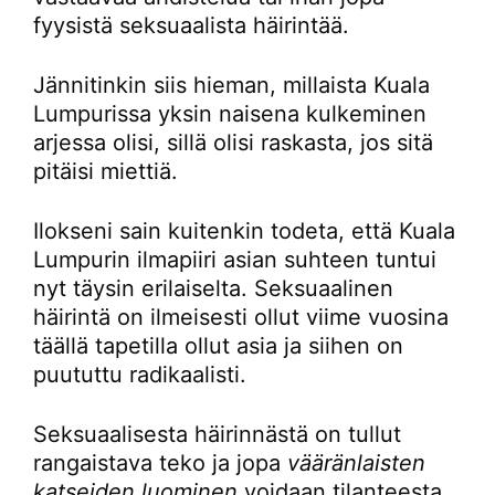
fyysistä seksuaalista häirintää.
Jännitinkin siis hieman, millaista Kuala
Lumpurissa yksin naisena kulkeminen
arjessa olisi, sillä olisi raskasta, jos sitä
pitäisi miettiä.
Ilokseni sain kuitenkin todeta, että Kuala
Lumpurin ilmapiiri asian suhteen tuntui
nyt täysin erilaiselta. Seksuaalinen
häirintä on ilmeisesti ollut viime vuosina
täällä tapetilla ollut asia ja siihen on
puututtu radikaalisti.
Seksuaalisesta häirinnästä on tullut
rangaistava teko ja jopa
vääränlaisten
katseiden luominen
voidaan tilanteesta