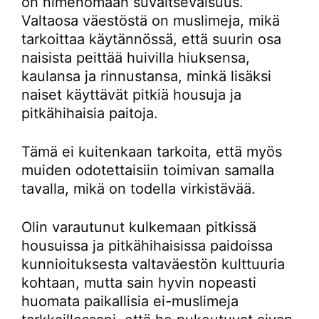
on nimenomaan suvaitsevaisuus.
Valtaosa väestöstä on muslimeja, mikä
tarkoittaa käytännössä, että suurin osa
naisista peittää huivilla hiuksensa,
kaulansa ja rinnustansa, minkä lisäksi
naiset käyttävät pitkiä housuja ja
pitkähihaisia paitoja.
Tämä ei kuitenkaan tarkoita, että myös
muiden odotettaisiin toimivan samalla
tavalla, mikä on todella virkistävää.
Olin varautunut kulkemaan pitkissä
housuissa ja pitkähihaisissa paidoissa
kunnioituksesta valtaväestön kulttuuria
kohtaan, mutta sain hyvin nopeasti
huomata paikallisia ei-muslimeja