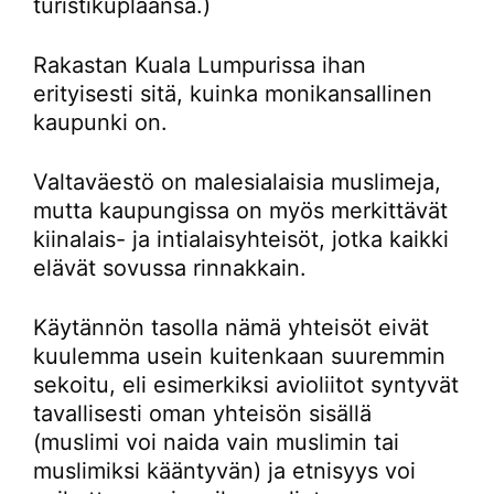
turistikuplaansa.)
Rakastan Kuala Lumpurissa ihan
erityisesti sitä, kuinka monikansallinen
kaupunki on.
Valtaväestö on malesialaisia muslimeja,
mutta kaupungissa on myös merkittävät
kiinalais- ja intialaisyhteisöt, jotka kaikki
elävät sovussa rinnakkain.
Käytännön tasolla nämä yhteisöt eivät
kuulemma usein kuitenkaan suuremmin
sekoitu, eli esimerkiksi avioliitot syntyvät
tavallisesti oman yhteisön sisällä
(muslimi voi naida vain muslimin tai
muslimiksi kääntyvän) ja etnisyys voi