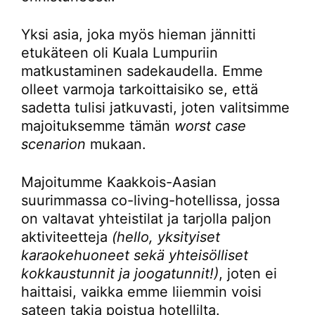
Yksi asia, joka myös hieman jännitti
etukäteen oli Kuala Lumpuriin
matkustaminen sadekaudella. Emme
olleet varmoja tarkoittaisiko se, että
sadetta tulisi jatkuvasti, joten valitsimme
majoituksemme tämän
worst case
scenarion
mukaan.
Majoitumme Kaakkois-Aasian
suurimmassa co-living-hotellissa, jossa
on valtavat yhteistilat ja tarjolla paljon
aktiviteetteja
(hello, yksityiset
karaokehuoneet sekä yhteisölliset
kokkaustunnit ja joogatunnit!)
, joten ei
haittaisi, vaikka emme liiemmin voisi
sateen takia poistua hotellilta.