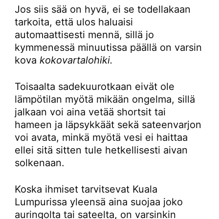
Jos siis sää on hyvä, ei se todellakaan
tarkoita, että ulos haluaisi
automaattisesti mennä, sillä jo
kymmenessä minuutissa päällä on varsin
kova
kokovartalohiki.
Toisaalta sadekuurotkaan eivät ole
lämpötilan myötä mikään ongelma, sillä
jalkaan voi aina vetää shortsit tai
hameen ja läpsykkäät sekä sateenvarjon
voi avata, minkä myötä vesi ei haittaa
ellei sitä sitten tule hetkellisesti aivan
solkenaan.
Koska ihmiset tarvitsevat Kuala
Lumpurissa yleensä aina suojaa joko
auringolta tai sateelta, on varsinkin