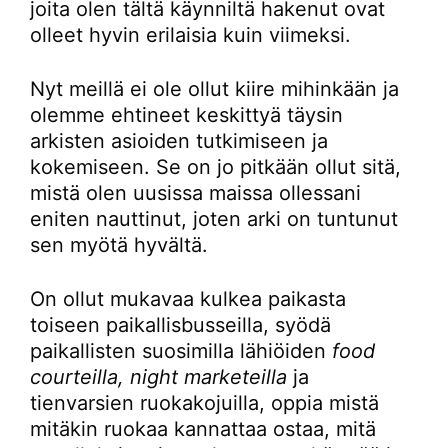
joita olen tältä käynniltä hakenut ovat
olleet hyvin erilaisia kuin viimeksi.
Nyt meillä ei ole ollut kiire mihinkään ja
olemme ehtineet keskittyä täysin
arkisten asioiden tutkimiseen ja
kokemiseen. Se on jo pitkään ollut sitä,
mistä olen uusissa maissa ollessani
eniten nauttinut, joten arki on tuntunut
sen myötä hyvältä.
On ollut mukavaa kulkea paikasta
toiseen paikallisbusseilla, syödä
paikallisten suosimilla lähiöiden
food
courteilla, night marketeilla
ja
tienvarsien ruokakojuilla, oppia mistä
mitäkin ruokaa kannattaa ostaa, mitä