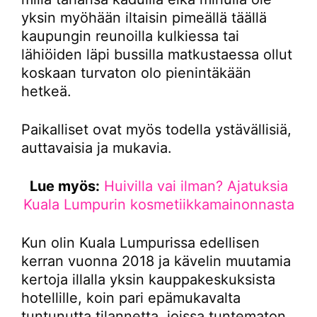
yksin myöhään iltaisin pimeällä täällä
kaupungin reunoilla kulkiessa tai
lähiöiden läpi bussilla matkustaessa ollut
koskaan turvaton olo pienintäkään
hetkeä.
Paikalliset ovat myös todella ystävällisiä,
auttavaisia ja mukavia.
Lue myös:
Huivilla vai ilman? Ajatuksia
Kuala Lumpurin kosmetiikkamainonnasta
Kun olin Kuala Lumpurissa edellisen
kerran vuonna 2018 ja kävelin muutamia
kertoja illalla yksin kauppakeskuksista
hotellille, koin pari epämukavalta
tuntunutta tilannetta, joissa tuntematon