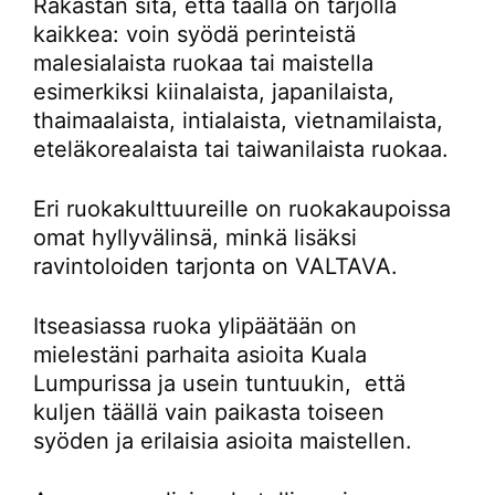
Rakastan sitä, että täällä on tarjolla
kaikkea: voin syödä perinteistä
malesialaista ruokaa tai maistella
esimerkiksi kiinalaista, japanilaista,
thaimaalaista, intialaista, vietnamilaista,
eteläkorealaista tai taiwanilaista ruokaa.
Eri ruokakulttuureille on ruokakaupoissa
omat hyllyvälinsä, minkä lisäksi
ravintoloiden tarjonta on VALTAVA.
Itseasiassa ruoka ylipäätään on
mielestäni parhaita asioita Kuala
Lumpurissa ja usein tuntuukin, että
kuljen täällä vain paikasta toiseen
syöden ja erilaisia asioita maistellen.