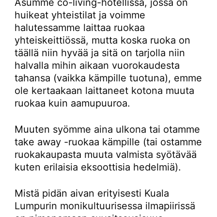
Asumme co-living-hotellissa, jossa on
huikeat yhteistilat ja voimme
halutessamme laittaa ruokaa
yhteiskeittiössä, mutta koska ruoka on
täällä niin hyvää ja sitä on tarjolla niin
halvalla mihin aikaan vuorokaudesta
tahansa (vaikka kämpille tuotuna), emme
ole kertaakaan laittaneet kotona muuta
ruokaa kuin aamupuuroa.
Muuten syömme aina ulkona tai otamme
take away -ruokaa kämpille (tai ostamme
ruokakaupasta muuta valmista syötävää
kuten erilaisia eksoottisia hedelmiä).
Mistä pidän aivan erityisesti Kuala
Lumpurin monikultuurisessa ilmapiirissä