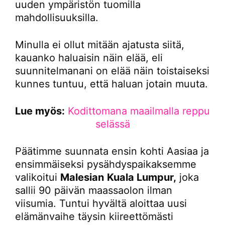
uuden ympäristön tuomilla
mahdollisuuksilla.
Minulla ei ollut mitään ajatusta siitä,
kauanko haluaisin näin elää, eli
suunnitelmanani on elää näin toistaiseksi
kunnes tuntuu, että haluan jotain muuta.
Lue myös:
Kodittomana maailmalla reppu
selässä
Päätimme suunnata ensin kohti Aasiaa ja
ensimmäiseksi pysähdyspaikaksemme
valikoitui
Malesian
Kuala Lumpur,
joka
sallii 90 päivän maassaolon ilman
viisumia. Tuntui hyvältä aloittaa uusi
elämänvaihe täysin kiireettömästi