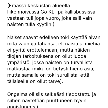
(Eräässä keskustan alueella
liikennöivässä Go KL -paikallisbussissa
vastaan tuli jopa vuoro, joka salli vain
naisten tulla kyytiin!)
Naiset saavat edelleen toki käyttää aivan
mitä vaunuja tahansa, eli naisia ja miehiä
ei pyritä erottelemaan, mutta näiden
tilojen tarkoituksena on ollut luoda
ympäristö, jossa naisten on turvallista
matkustaa (mikä on tietysti hieno asia,
mutta samalla on toki surullista, että
tällaiselle on ollut tarve).
Ongelma oli siis selkeästi tiedostettu ja
siihen näytetään puuttuneen hyvin
onnistuneesti.