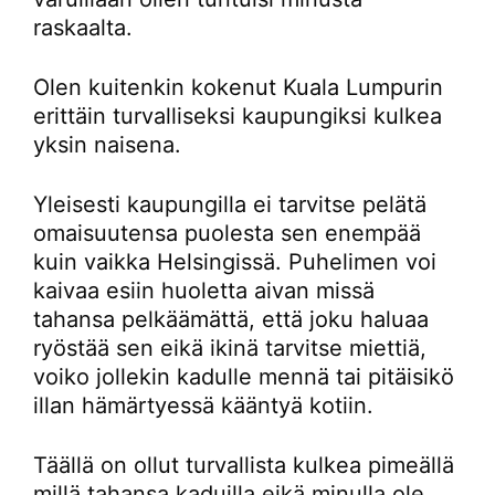
raskaalta.
Olen kuitenkin kokenut Kuala Lumpurin
erittäin turvalliseksi kaupungiksi kulkea
yksin naisena.
Yleisesti kaupungilla ei tarvitse pelätä
omaisuutensa puolesta sen enempää
kuin vaikka Helsingissä. Puhelimen voi
kaivaa esiin huoletta aivan missä
tahansa pelkäämättä, että joku haluaa
ryöstää sen eikä ikinä tarvitse miettiä,
voiko jollekin kadulle mennä tai pitäisikö
illan hämärtyessä kääntyä kotiin.
Täällä on ollut turvallista kulkea pimeällä
millä tahansa kaduilla eikä minulla ole