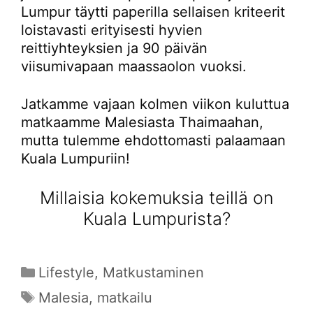
Lumpur täytti paperilla sellaisen kriteerit
loistavasti erityisesti hyvien
reittiyhteyksien ja 90 päivän
viisumivapaan maassaolon vuoksi.
Jatkamme vajaan kolmen viikon kuluttua
matkaamme Malesiasta Thaimaahan,
mutta tulemme ehdottomasti palaamaan
Kuala Lumpuriin!
Millaisia kokemuksia teillä on
Kuala Lumpurista?
Kategoriat
Lifestyle
,
Matkustaminen
Avainsanat
Malesia
,
matkailu