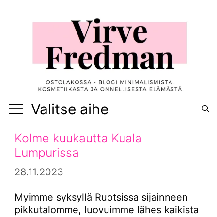
Siirry
sisältöön
Valitse aihe
Kolme kuukautta Kuala
Lumpurissa
28.11.2023
Myimme syksyllä Ruotsissa sijainneen
pikkutalomme, luovuimme lähes kaikista