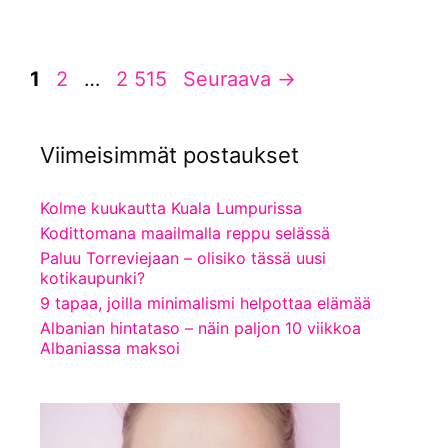
Sivu
Sivu
Sivu
1
2
…
2 515
Seuraava
→
Viimeisimmät postaukset
Kolme kuukautta Kuala Lumpurissa
Kodittomana maailmalla reppu selässä
Paluu Torreviejaan – olisiko tässä uusi
kotikaupunki?
9 tapaa, joilla minimalismi helpottaa elämää
Albanian hintataso – näin paljon 10 viikkoa
Albaniassa maksoi