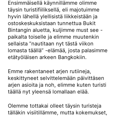
Ensimmäisellä käynnillämme olimme
täysin turistifiiliksellä, eli majotuimme
hyvin lähellä ylellisistä liikkeistään ja
ostoskeskuksistaan tunnettua Bukit
Bintangin aluetta, kuljimme must see -
paikalta toiselle ja elimme muutenkin
sellaista ”nautitaan nyt tästä viikon
lomasta täällä” -elämää, josta palasimme
etätyöläisen arkeen Bangkokiin.
Emme rakentaneet arjen rutiineja,
keskittyneet selvittelemään päivittäsen
arjen asioita ja noh, elimme kuten turisti
täällä nyt yleensä lomallaan elää.
Olemme tottakai olleet täysin turisteja
tälläkin visiitillämme, mutta kokemukset,