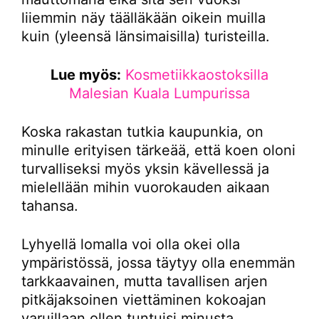
liiemmin näy täälläkään oikein muilla
kuin (yleensä länsimaisilla) turisteilla.
Lue myös:
Kosmetiikkaostoksilla
Malesian Kuala Lumpurissa
Koska rakastan tutkia kaupunkia, on
minulle erityisen tärkeää, että koen oloni
turvalliseksi myös yksin kävellessä ja
mielellään mihin vuorokauden aikaan
tahansa.
Lyhyellä lomalla voi olla okei olla
ympäristössä, jossa täytyy olla enemmän
tarkkaavainen, mutta tavallisen arjen
pitkäjaksoinen viettäminen kokoajan
varuillaan ollen tuntuisi minusta