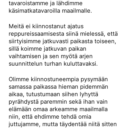
tavaroistamme ja lähdimme
käsimatkatavaroilla maailmalle.
Meitä ei kiinnostanut ajatus
reppureissaamisesta siinä mielessä, että
siirtyisimme jatkuvasti paikasta toiseen,
sillä koimme jatkuvan paikan
vaihtamisen ja sen myötä arjen
suunnittelun turhan kuluttavaksi.
Olimme kiinnostuneempia pysymään
samassa paikassa hieman pidemmän
aikaa, tutustumaan siihen lyhyttä
pyrähdystä paremmin sekä ihan vain
elämään omaa arkeamme maailmalla
niin, että ehdimme tehdä omia
juttujamme, mutta täydentää niitä sitten