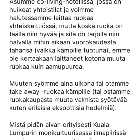
Asumme co-living-hotellissa, jossa on
huikeat yhteistilat ja voimme
halutessamme laittaa ruokaa
yhteiskeittiössä, mutta koska ruoka on
täällä niin hyvää ja sitä on tarjolla niin
halvalla mihin aikaan vuorokaudesta
tahansa (vaikka kämpille tuotuna), emme
ole kertaakaan laittaneet kotona muuta
ruokaa kuin aamupuuroa.
Muuten syömme aina ulkona tai otamme
take away -ruokaa kämpille (tai ostamme
ruokakaupasta muuta valmista syötävää
kuten erilaisia eksoottisia hedelmiä).
Mistä pidän aivan erityisesti Kuala
Lumpurin monikultuurisessa ilmapiirissä