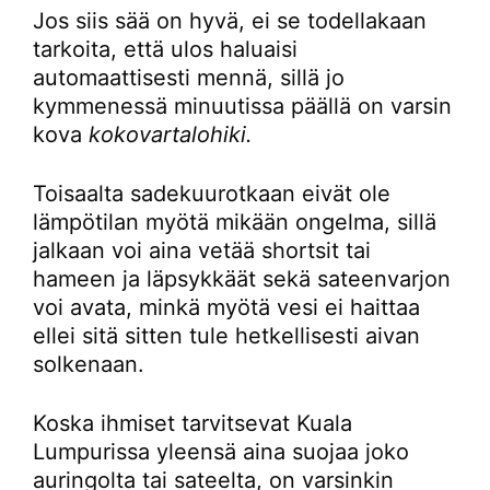
Jos siis sää on hyvä, ei se todellakaan
tarkoita, että ulos haluaisi
automaattisesti mennä, sillä jo
kymmenessä minuutissa päällä on varsin
kova
kokovartalohiki.
Toisaalta sadekuurotkaan eivät ole
lämpötilan myötä mikään ongelma, sillä
jalkaan voi aina vetää shortsit tai
hameen ja läpsykkäät sekä sateenvarjon
voi avata, minkä myötä vesi ei haittaa
ellei sitä sitten tule hetkellisesti aivan
solkenaan.
Koska ihmiset tarvitsevat Kuala
Lumpurissa yleensä aina suojaa joko
auringolta tai sateelta, on varsinkin