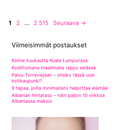
Sivu
Sivu
Sivu
1
2
…
2 515
Seuraava
→
Viimeisimmät postaukset
Kolme kuukautta Kuala Lumpurissa
Kodittomana maailmalla reppu selässä
Paluu Torreviejaan – olisiko tässä uusi
kotikaupunki?
9 tapaa, joilla minimalismi helpottaa elämää
Albanian hintataso – näin paljon 10 viikkoa
Albaniassa maksoi