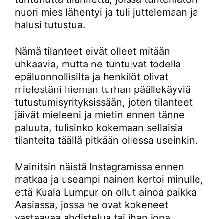
nuori mies lähentyi ja tuli juttelemaan ja
halusi tutustua.
Nämä tilanteet eivät olleet mitään
uhkaavia, mutta ne tuntuivat todella
epäluonnollisilta ja henkilöt olivat
mielestäni hieman turhan päällekäyviä
tutustumisyrityksissään, joten tilanteet
jäivät mieleeni ja mietin ennen tänne
paluuta, tulisinko kokemaan sellaisia
tilanteita täällä pitkään ollessa useinkin.
Mainitsin näistä Instagramissa ennen
matkaa ja useampi nainen kertoi minulle,
että Kuala Lumpur on ollut ainoa paikka
Aasiassa, jossa he ovat kokeneet
vastaavaa ahdistelua tai ihan jopa