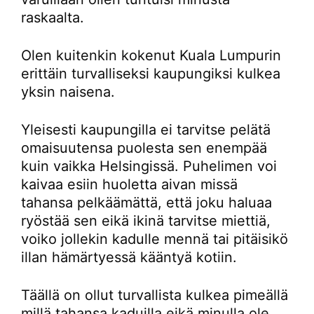
raskaalta.
Olen kuitenkin kokenut Kuala Lumpurin
erittäin turvalliseksi kaupungiksi kulkea
yksin naisena.
Yleisesti kaupungilla ei tarvitse pelätä
omaisuutensa puolesta sen enempää
kuin vaikka Helsingissä. Puhelimen voi
kaivaa esiin huoletta aivan missä
tahansa pelkäämättä, että joku haluaa
ryöstää sen eikä ikinä tarvitse miettiä,
voiko jollekin kadulle mennä tai pitäisikö
illan hämärtyessä kääntyä kotiin.
Täällä on ollut turvallista kulkea pimeällä
millä tahansa kaduilla eikä minulla ole