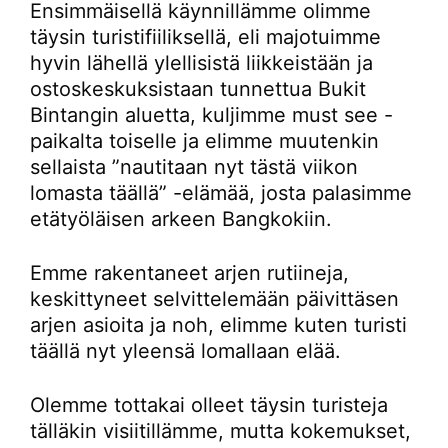
Ensimmäisellä käynnillämme olimme
täysin turistifiiliksellä, eli majotuimme
hyvin lähellä ylellisistä liikkeistään ja
ostoskeskuksistaan tunnettua Bukit
Bintangin aluetta, kuljimme must see -
paikalta toiselle ja elimme muutenkin
sellaista ”nautitaan nyt tästä viikon
lomasta täällä” -elämää, josta palasimme
etätyöläisen arkeen Bangkokiin.
Emme rakentaneet arjen rutiineja,
keskittyneet selvittelemään päivittäsen
arjen asioita ja noh, elimme kuten turisti
täällä nyt yleensä lomallaan elää.
Olemme tottakai olleet täysin turisteja
tälläkin visiitillämme, mutta kokemukset,