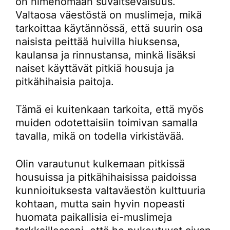
on nimenomaan suvaitsevaisuus.
Valtaosa väestöstä on muslimeja, mikä
tarkoittaa käytännössä, että suurin osa
naisista peittää huivilla hiuksensa,
kaulansa ja rinnustansa, minkä lisäksi
naiset käyttävät pitkiä housuja ja
pitkähihaisia paitoja.
Tämä ei kuitenkaan tarkoita, että myös
muiden odotettaisiin toimivan samalla
tavalla, mikä on todella virkistävää.
Olin varautunut kulkemaan pitkissä
housuissa ja pitkähihaisissa paidoissa
kunnioituksesta valtaväestön kulttuuria
kohtaan, mutta sain hyvin nopeasti
huomata paikallisia ei-muslimeja