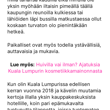
yksin myöhään iltaisin pimeällä täällä
kaupungin reunoilla kulkiessa tai
lähiöiden läpi bussilla matkustaessa ollut
koskaan turvaton olo pienintäkään
hetkeä.
Paikalliset ovat myös todella ystävällisiä,
auttavaisia ja mukavia.
Lue myös:
Huivilla vai ilman? Ajatuksia
Kuala Lumpurin kosmetiikkamainonnasta
Kun olin Kuala Lumpurissa edellisen
kerran vuonna 2018 ja kävelin muutamia
kertoja illalla yksin kauppakeskuksista
hotellille, koin pari epämukavalta
tuntunutta tilannetta, joissa tuntematon