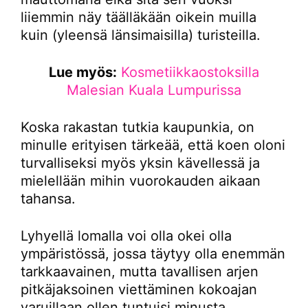
liiemmin näy täälläkään oikein muilla
kuin (yleensä länsimaisilla) turisteilla.
Lue myös:
Kosmetiikkaostoksilla
Malesian Kuala Lumpurissa
Koska rakastan tutkia kaupunkia, on
minulle erityisen tärkeää, että koen oloni
turvalliseksi myös yksin kävellessä ja
mielellään mihin vuorokauden aikaan
tahansa.
Lyhyellä lomalla voi olla okei olla
ympäristössä, jossa täytyy olla enemmän
tarkkaavainen, mutta tavallisen arjen
pitkäjaksoinen viettäminen kokoajan
varuillaan ollen tuntuisi minusta