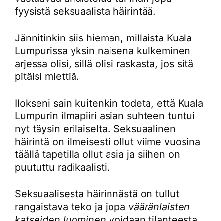
fyysistä seksuaalista häirintää.
Jännitinkin siis hieman, millaista Kuala
Lumpurissa yksin naisena kulkeminen
arjessa olisi, sillä olisi raskasta, jos sitä
pitäisi miettiä.
Ilokseni sain kuitenkin todeta, että Kuala
Lumpurin ilmapiiri asian suhteen tuntui
nyt täysin erilaiselta. Seksuaalinen
häirintä on ilmeisesti ollut viime vuosina
täällä tapetilla ollut asia ja siihen on
puututtu radikaalisti.
Seksuaalisesta häirinnästä on tullut
rangaistava teko ja jopa
vääränlaisten
katseiden luominen
voidaan tilanteesta