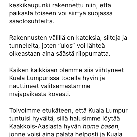
keskikaupunki rakennettu niin, että
paikasta toiseen voi siirtyä suojassa
sääolosuhteilta.
Rakennusten välillä on katoksia, siltoja ja
tunneleita, joten ”ulos” voi lähteä
oikeastaan aina säästä riippumatta.
Kaiken kaikkiaan olemme siis viihtyneet
Kuala Lumpurissa todella hyvin ja
nauttineet valitsemastamme
majapaikasta kovasti.
Toivoimme etukäteen, että Kuala Lumpur
tuntuisi hyvältä, sillä halusimme löytää
Kaakkois-Aasiasta hyvän
home basen,
jonne voisi aina palata helposti ja Kuala