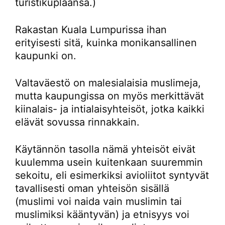
turistikuplaansa.)
Rakastan Kuala Lumpurissa ihan
erityisesti sitä, kuinka monikansallinen
kaupunki on.
Valtaväestö on malesialaisia muslimeja,
mutta kaupungissa on myös merkittävät
kiinalais- ja intialaisyhteisöt, jotka kaikki
elävät sovussa rinnakkain.
Käytännön tasolla nämä yhteisöt eivät
kuulemma usein kuitenkaan suuremmin
sekoitu, eli esimerkiksi avioliitot syntyvät
tavallisesti oman yhteisön sisällä
(muslimi voi naida vain muslimin tai
muslimiksi kääntyvän) ja etnisyys voi