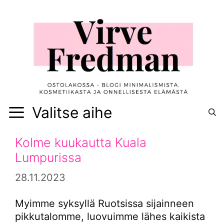
Siirry
sisältöön
Valitse aihe
Kolme kuukautta Kuala
Lumpurissa
28.11.2023
Myimme syksyllä Ruotsissa sijainneen
pikkutalomme, luovuimme lähes kaikista