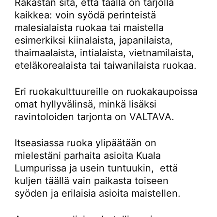
Rakastan sitä, että täällä on tarjolla
kaikkea: voin syödä perinteistä
malesialaista ruokaa tai maistella
esimerkiksi kiinalaista, japanilaista,
thaimaalaista, intialaista, vietnamilaista,
eteläkorealaista tai taiwanilaista ruokaa.
Eri ruokakulttuureille on ruokakaupoissa
omat hyllyvälinsä, minkä lisäksi
ravintoloiden tarjonta on VALTAVA.
Itseasiassa ruoka ylipäätään on
mielestäni parhaita asioita Kuala
Lumpurissa ja usein tuntuukin, että
kuljen täällä vain paikasta toiseen
syöden ja erilaisia asioita maistellen.