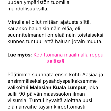
uuden ympäristön tuomilla
mahdollisuuksilla.
Minulla ei ollut mitään ajatusta siitä,
kauanko haluaisin näin elää, eli
suunnitelmanani on elää näin toistaiseksi
kunnes tuntuu, että haluan jotain muuta.
Lue myös:
Kodittomana maailmalla reppu
selässä
Päätimme suunnata ensin kohti Aasiaa ja
ensimmäiseksi pysähdyspaikaksemme
valikoitui
Malesian
Kuala Lumpur,
joka
sallii 90 päivän maassaolon ilman
viisumia. Tuntui hyvältä aloittaa uusi
elämänvaihe täysin kiireettömästi