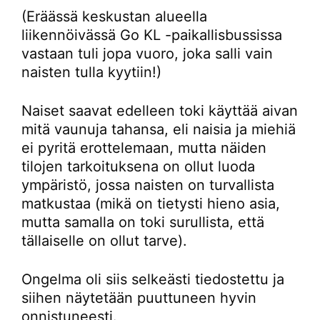
(Eräässä keskustan alueella
liikennöivässä Go KL -paikallisbussissa
vastaan tuli jopa vuoro, joka salli vain
naisten tulla kyytiin!)
Naiset saavat edelleen toki käyttää aivan
mitä vaunuja tahansa, eli naisia ja miehiä
ei pyritä erottelemaan, mutta näiden
tilojen tarkoituksena on ollut luoda
ympäristö, jossa naisten on turvallista
matkustaa (mikä on tietysti hieno asia,
mutta samalla on toki surullista, että
tällaiselle on ollut tarve).
Ongelma oli siis selkeästi tiedostettu ja
siihen näytetään puuttuneen hyvin
onnistuneesti.