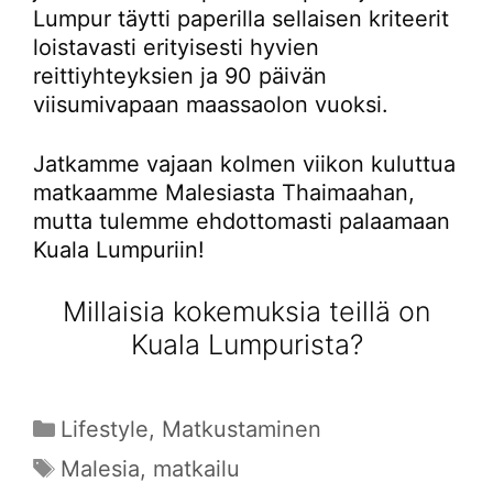
Lumpur täytti paperilla sellaisen kriteerit
loistavasti erityisesti hyvien
reittiyhteyksien ja 90 päivän
viisumivapaan maassaolon vuoksi.
Jatkamme vajaan kolmen viikon kuluttua
matkaamme Malesiasta Thaimaahan,
mutta tulemme ehdottomasti palaamaan
Kuala Lumpuriin!
Millaisia kokemuksia teillä on
Kuala Lumpurista?
Kategoriat
Lifestyle
,
Matkustaminen
Avainsanat
Malesia
,
matkailu