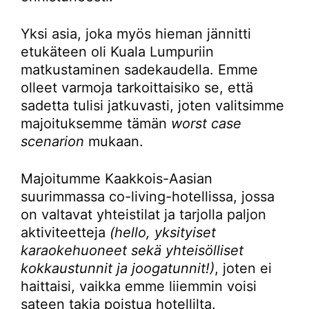
Yksi asia, joka myös hieman jännitti
etukäteen oli Kuala Lumpuriin
matkustaminen sadekaudella. Emme
olleet varmoja tarkoittaisiko se, että
sadetta tulisi jatkuvasti, joten valitsimme
majoituksemme tämän
worst case
scenarion
mukaan.
Majoitumme Kaakkois-Aasian
suurimmassa co-living-hotellissa, jossa
on valtavat yhteistilat ja tarjolla paljon
aktiviteetteja
(hello, yksityiset
karaokehuoneet sekä yhteisölliset
kokkaustunnit ja joogatunnit!)
, joten ei
haittaisi, vaikka emme liiemmin voisi
sateen takia poistua hotellilta.