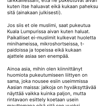
tarkkaillessani, että he pukeutuvat aivan
kuten itse haluavat eikä kukaan paheksu
sitä (ainakaan julkisesti).
Jos siis et ole muslimi, saat pukeutua
Kuala Lumpurissa aivan kuten haluat.
Paikalliset ei-muslimit kulkevat huoletta
minihameissa, mikroshortseissa, t-
paidoissa ja topeissa eikä kukaan
ajattele asiaa sen enempää.
Ainoa asia, mihin olen kiinnittänyt
huomiota pukeutumiseen liittyen on
sama, joka nousee esiin useimmissa
Aasian maissa: jalkoja on hyväksyttävää
näyttää vaikka kuinka paljon, mutta
rintavaon esittely koetaan usein
mauttomana eikä sitä sen vuoksi