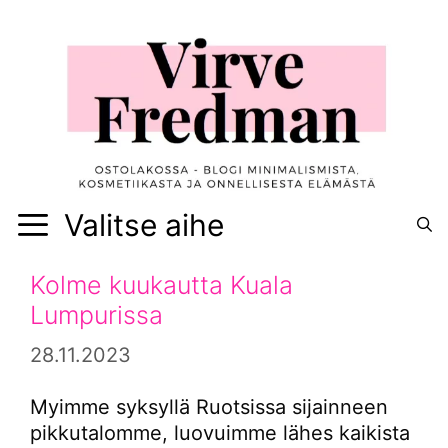
Siirry
sisältöön
Valitse aihe
Kolme kuukautta Kuala
Lumpurissa
28.11.2023
Myimme syksyllä Ruotsissa sijainneen
pikkutalomme, luovuimme lähes kaikista