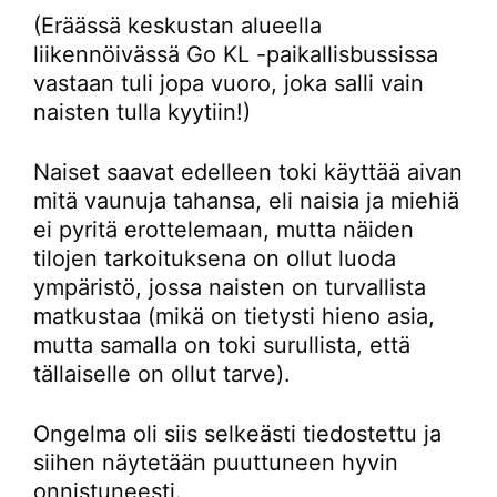
(Eräässä keskustan alueella
liikennöivässä Go KL -paikallisbussissa
vastaan tuli jopa vuoro, joka salli vain
naisten tulla kyytiin!)
Naiset saavat edelleen toki käyttää aivan
mitä vaunuja tahansa, eli naisia ja miehiä
ei pyritä erottelemaan, mutta näiden
tilojen tarkoituksena on ollut luoda
ympäristö, jossa naisten on turvallista
matkustaa (mikä on tietysti hieno asia,
mutta samalla on toki surullista, että
tällaiselle on ollut tarve).
Ongelma oli siis selkeästi tiedostettu ja
siihen näytetään puuttuneen hyvin
onnistuneesti.