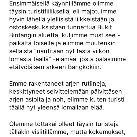
Ensimmäisellä käynnillämme olimme
täysin turistifiiliksellä, eli majotuimme
hyvin lähellä ylellisistä liikkeistään ja
ostoskeskuksistaan tunnettua Bukit
Bintangin aluetta, kuljimme must see -
paikalta toiselle ja elimme muutenkin
sellaista ”nautitaan nyt tästä viikon
lomasta täällä” -elämää, josta palasimme
etätyöläisen arkeen Bangkokiin.
Emme rakentaneet arjen rutiineja,
keskittyneet selvittelemään päivittäsen
arjen asioita ja noh, elimme kuten turisti
täällä nyt yleensä lomallaan elää.
Olemme tottakai olleet täysin turisteja
tälläkin visiitillämme, mutta kokemukset,