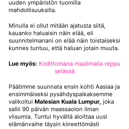
uuden ympäristön tuomilla
mahdollisuuksilla.
Minulla ei ollut mitään ajatusta siitä,
kauanko haluaisin näin elää, eli
suunnitelmanani on elää näin toistaiseksi
kunnes tuntuu, että haluan jotain muuta.
Lue myös:
Kodittomana maailmalla reppu
selässä
Päätimme suunnata ensin kohti Aasiaa ja
ensimmäiseksi pysähdyspaikaksemme
valikoitui
Malesian
Kuala Lumpur,
joka
sallii 90 päivän maassaolon ilman
viisumia. Tuntui hyvältä aloittaa uusi
elämänvaihe täysin kiireettömästi