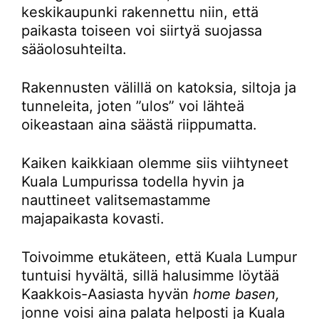
keskikaupunki rakennettu niin, että
paikasta toiseen voi siirtyä suojassa
sääolosuhteilta.
Rakennusten välillä on katoksia, siltoja ja
tunneleita, joten ”ulos” voi lähteä
oikeastaan aina säästä riippumatta.
Kaiken kaikkiaan olemme siis viihtyneet
Kuala Lumpurissa todella hyvin ja
nauttineet valitsemastamme
majapaikasta kovasti.
Toivoimme etukäteen, että Kuala Lumpur
tuntuisi hyvältä, sillä halusimme löytää
Kaakkois-Aasiasta hyvän
home basen,
jonne voisi aina palata helposti ja Kuala