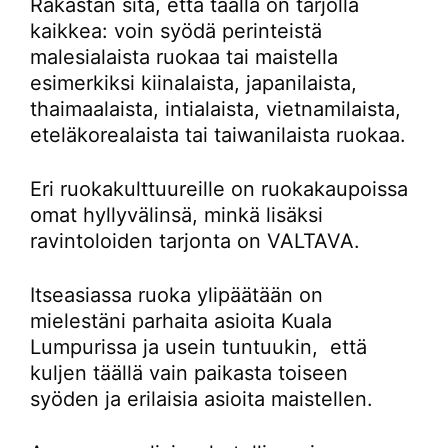
Rakastan sitä, että täällä on tarjolla
kaikkea: voin syödä perinteistä
malesialaista ruokaa tai maistella
esimerkiksi kiinalaista, japanilaista,
thaimaalaista, intialaista, vietnamilaista,
eteläkorealaista tai taiwanilaista ruokaa.
Eri ruokakulttuureille on ruokakaupoissa
omat hyllyvälinsä, minkä lisäksi
ravintoloiden tarjonta on VALTAVA.
Itseasiassa ruoka ylipäätään on
mielestäni parhaita asioita Kuala
Lumpurissa ja usein tuntuukin, että
kuljen täällä vain paikasta toiseen
syöden ja erilaisia asioita maistellen.