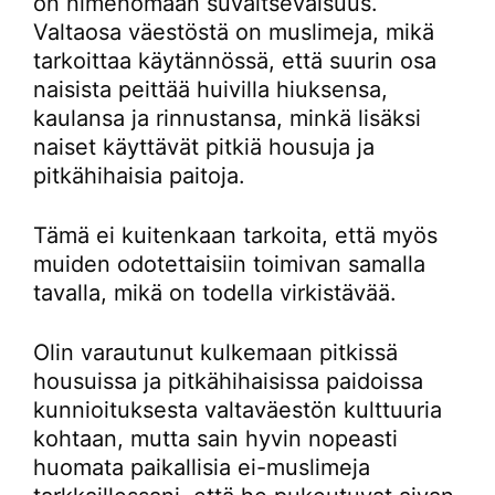
on nimenomaan suvaitsevaisuus.
Valtaosa väestöstä on muslimeja, mikä
tarkoittaa käytännössä, että suurin osa
naisista peittää huivilla hiuksensa,
kaulansa ja rinnustansa, minkä lisäksi
naiset käyttävät pitkiä housuja ja
pitkähihaisia paitoja.
Tämä ei kuitenkaan tarkoita, että myös
muiden odotettaisiin toimivan samalla
tavalla, mikä on todella virkistävää.
Olin varautunut kulkemaan pitkissä
housuissa ja pitkähihaisissa paidoissa
kunnioituksesta valtaväestön kulttuuria
kohtaan, mutta sain hyvin nopeasti
huomata paikallisia ei-muslimeja