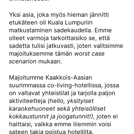
Yksi asia, joka myös hieman jännitti
etukäteen oli Kuala Lumpuriin
matkustaminen sadekaudella. Emme
olleet varmoja tarkoittaisiko se, että
sadetta tulisi jatkuvasti, joten valitsimme
majoituksemme tämän
worst case
scenarion
mukaan.
Majoitumme Kaakkois-Aasian
suurimmassa co-living-hotellissa, jossa
on valtavat yhteistilat ja tarjolla paljon
aktiviteetteja
(hello, yksityiset
karaokehuoneet sekä yhteisölliset
kokkaustunnit ja joogatunnit!)
, joten ei
haittaisi, vaikka emme liiemmin voisi
sateen takia poistua hotellilta.