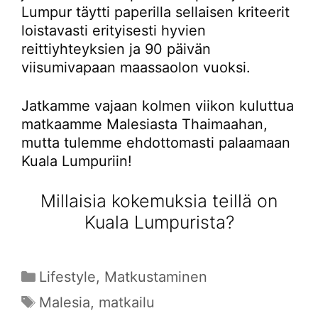
Lumpur täytti paperilla sellaisen kriteerit
loistavasti erityisesti hyvien
reittiyhteyksien ja 90 päivän
viisumivapaan maassaolon vuoksi.
Jatkamme vajaan kolmen viikon kuluttua
matkaamme Malesiasta Thaimaahan,
mutta tulemme ehdottomasti palaamaan
Kuala Lumpuriin!
Millaisia kokemuksia teillä on
Kuala Lumpurista?
Kategoriat
Lifestyle
,
Matkustaminen
Avainsanat
Malesia
,
matkailu