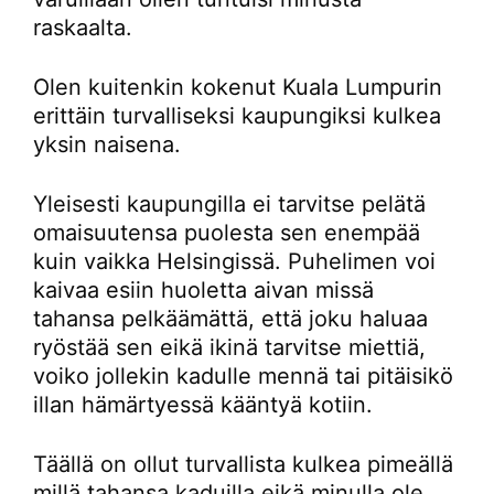
raskaalta.
Olen kuitenkin kokenut Kuala Lumpurin
erittäin turvalliseksi kaupungiksi kulkea
yksin naisena.
Yleisesti kaupungilla ei tarvitse pelätä
omaisuutensa puolesta sen enempää
kuin vaikka Helsingissä. Puhelimen voi
kaivaa esiin huoletta aivan missä
tahansa pelkäämättä, että joku haluaa
ryöstää sen eikä ikinä tarvitse miettiä,
voiko jollekin kadulle mennä tai pitäisikö
illan hämärtyessä kääntyä kotiin.
Täällä on ollut turvallista kulkea pimeällä
millä tahansa kaduilla eikä minulla ole