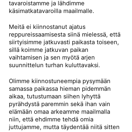
tavaroistamme ja lähdimme
käsimatkatavaroilla maailmalle.
Meitä ei kiinnostanut ajatus
reppureissaamisesta siinä mielessä, että
siirtyisimme jatkuvasti paikasta toiseen,
sillä koimme jatkuvan paikan
vaihtamisen ja sen myötä arjen
suunnittelun turhan kuluttavaksi.
Olimme kiinnostuneempia pysymään
samassa paikassa hieman pidemmän
aikaa, tutustumaan siihen lyhyttä
pyrähdystä paremmin sekä ihan vain
elämään omaa arkeamme maailmalla
niin, että ehdimme tehdä omia
juttujamme, mutta täydentää niitä sitten