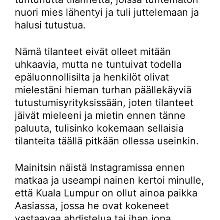
nuori mies lähentyi ja tuli juttelemaan ja
halusi tutustua.
Nämä tilanteet eivät olleet mitään
uhkaavia, mutta ne tuntuivat todella
epäluonnollisilta ja henkilöt olivat
mielestäni hieman turhan päällekäyviä
tutustumisyrityksissään, joten tilanteet
jäivät mieleeni ja mietin ennen tänne
paluuta, tulisinko kokemaan sellaisia
tilanteita täällä pitkään ollessa useinkin.
Mainitsin näistä Instagramissa ennen
matkaa ja useampi nainen kertoi minulle,
että Kuala Lumpur on ollut ainoa paikka
Aasiassa, jossa he ovat kokeneet
vastaavaa ahdistelua tai ihan jopa