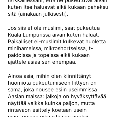
tarkkaillessani, että he pukeutuvat aivan
kuten itse haluavat eikä kukaan paheksu
sitä (ainakaan julkisesti).
Jos siis et ole muslimi, saat pukeutua
Kuala Lumpurissa aivan kuten haluat.
Paikalliset ei-muslimit kulkevat huoletta
minihameissa, mikroshortseissa, t-
paidoissa ja topeissa eikä kukaan
ajattele asiaa sen enempää.
Ainoa asia, mihin olen kiinnittänyt
huomiota pukeutumiseen liittyen on
sama, joka nousee esiin useimmissa
Aasian maissa: jalkoja on hyväksyttävää
näyttää vaikka kuinka paljon, mutta
rintavaon esittely koetaan usein
mauttomana eikä sitä sen vuoksi