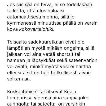
Jos siis sää on hyvä, ei se todellakaan
tarkoita, että ulos haluaisi
automaattisesti mennä, sillä jo
kymmenessä minuutissa päällä on varsin
kova
kokovartalohiki.
Toisaalta sadekuurotkaan eivät ole
lämpötilan myötä mikään ongelma, sillä
jalkaan voi aina vetää shortsit tai
hameen ja läpsykkäät sekä sateenvarjon
voi avata, minkä myötä vesi ei haittaa
ellei sitä sitten tule hetkellisesti aivan
solkenaan.
Koska ihmiset tarvitsevat Kuala
Lumpurissa yleensä aina suojaa joko
auringolta tai sateelta, on varsinkin