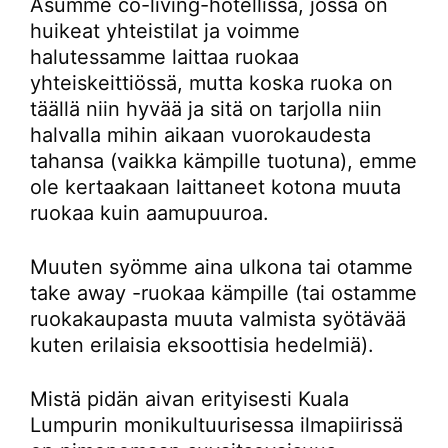
Asumme co-living-hotellissa, jossa on
huikeat yhteistilat ja voimme
halutessamme laittaa ruokaa
yhteiskeittiössä, mutta koska ruoka on
täällä niin hyvää ja sitä on tarjolla niin
halvalla mihin aikaan vuorokaudesta
tahansa (vaikka kämpille tuotuna), emme
ole kertaakaan laittaneet kotona muuta
ruokaa kuin aamupuuroa.
Muuten syömme aina ulkona tai otamme
take away -ruokaa kämpille (tai ostamme
ruokakaupasta muuta valmista syötävää
kuten erilaisia eksoottisia hedelmiä).
Mistä pidän aivan erityisesti Kuala
Lumpurin monikultuurisessa ilmapiirissä