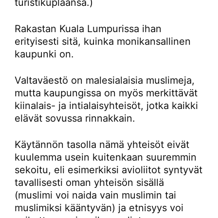
turistikuplaansa.)
Rakastan Kuala Lumpurissa ihan
erityisesti sitä, kuinka monikansallinen
kaupunki on.
Valtaväestö on malesialaisia muslimeja,
mutta kaupungissa on myös merkittävät
kiinalais- ja intialaisyhteisöt, jotka kaikki
elävät sovussa rinnakkain.
Käytännön tasolla nämä yhteisöt eivät
kuulemma usein kuitenkaan suuremmin
sekoitu, eli esimerkiksi avioliitot syntyvät
tavallisesti oman yhteisön sisällä
(muslimi voi naida vain muslimin tai
muslimiksi kääntyvän) ja etnisyys voi