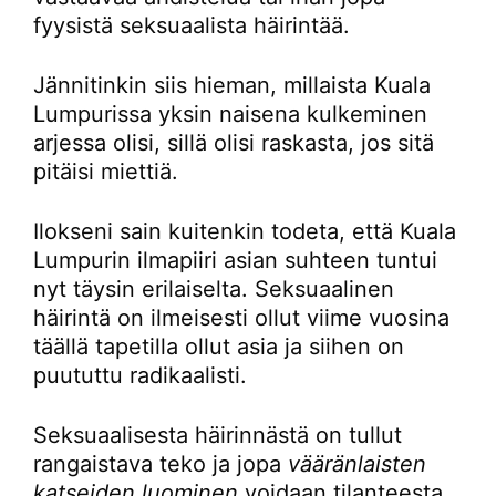
fyysistä seksuaalista häirintää.
Jännitinkin siis hieman, millaista Kuala
Lumpurissa yksin naisena kulkeminen
arjessa olisi, sillä olisi raskasta, jos sitä
pitäisi miettiä.
Ilokseni sain kuitenkin todeta, että Kuala
Lumpurin ilmapiiri asian suhteen tuntui
nyt täysin erilaiselta. Seksuaalinen
häirintä on ilmeisesti ollut viime vuosina
täällä tapetilla ollut asia ja siihen on
puututtu radikaalisti.
Seksuaalisesta häirinnästä on tullut
rangaistava teko ja jopa
vääränlaisten
katseiden luominen
voidaan tilanteesta