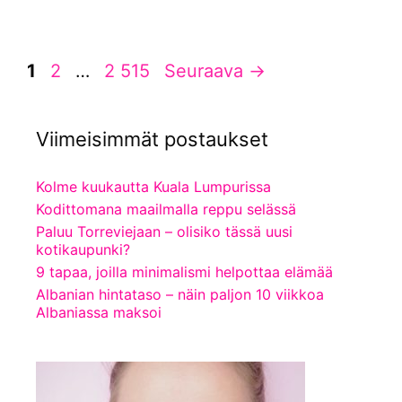
Sivu
Sivu
Sivu
1
2
…
2 515
Seuraava
→
Viimeisimmät postaukset
Kolme kuukautta Kuala Lumpurissa
Kodittomana maailmalla reppu selässä
Paluu Torreviejaan – olisiko tässä uusi
kotikaupunki?
9 tapaa, joilla minimalismi helpottaa elämää
Albanian hintataso – näin paljon 10 viikkoa
Albaniassa maksoi