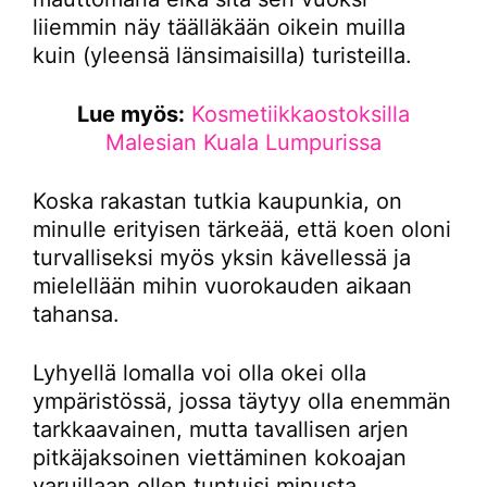
liiemmin näy täälläkään oikein muilla
kuin (yleensä länsimaisilla) turisteilla.
Lue myös:
Kosmetiikkaostoksilla
Malesian Kuala Lumpurissa
Koska rakastan tutkia kaupunkia, on
minulle erityisen tärkeää, että koen oloni
turvalliseksi myös yksin kävellessä ja
mielellään mihin vuorokauden aikaan
tahansa.
Lyhyellä lomalla voi olla okei olla
ympäristössä, jossa täytyy olla enemmän
tarkkaavainen, mutta tavallisen arjen
pitkäjaksoinen viettäminen kokoajan
varuillaan ollen tuntuisi minusta