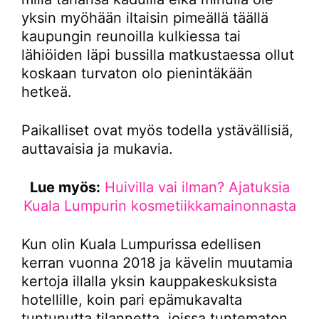
yksin myöhään iltaisin pimeällä täällä
kaupungin reunoilla kulkiessa tai
lähiöiden läpi bussilla matkustaessa ollut
koskaan turvaton olo pienintäkään
hetkeä.
Paikalliset ovat myös todella ystävällisiä,
auttavaisia ja mukavia.
Lue myös:
Huivilla vai ilman? Ajatuksia
Kuala Lumpurin kosmetiikkamainonnasta
Kun olin Kuala Lumpurissa edellisen
kerran vuonna 2018 ja kävelin muutamia
kertoja illalla yksin kauppakeskuksista
hotellille, koin pari epämukavalta
tuntunutta tilannetta, joissa tuntematon