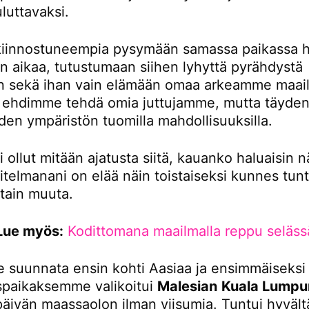
luttavaksi.
iinnostuneempia pysymään samassa paikassa 
 aikaa, tutustumaan siihen lyhyttä pyrähdystä
 sekä ihan vain elämään omaa arkeamme maail
tä ehdimme tehdä omia juttujamme, mutta täydent
den ympäristön tuomilla mahdollisuuksilla.
i ollut mitään ajatusta siitä, kauanko haluaisin n
itelmanani on elää näin toistaiseksi kunnes tunt
otain muuta.
Lue myös:
Kodittomana maailmalla reppu seläss
 suunnata ensin kohti Aasiaa ja ensimmäiseksi
paikaksemme valikoitui
Malesian
Kuala Lumpu
 päivän maassaolon ilman viisumia. Tuntui hyvältä