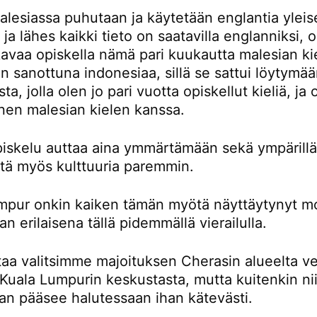
lesiassa puhutaan ja käytetään englantia yleis
a ja lähes kaikki tieto on saatavilla englanniksi,
avaa opiskella nämä pari kuukautta malesian kie
 sanottuna indonesiaa, sillä se sattui löytymä
ta, jolla olen jo pari vuotta opiskellut kieliä, ja
nen malesian kielen kanssa.
piskelu auttaa aina ymmärtämään sekä ympärillä
ttä myös kulttuuria paremmin.
mpur onkin kaiken tämän myötä näyttäytynyt m
an erilaisena tällä pidemmällä vierailulla.
taa valitsimme majoituksen Cherasin alueelta ve
Kuala Lumpurin keskustasta, mutta kuitenkin nii
an pääsee halutessaan ihan kätevästi.