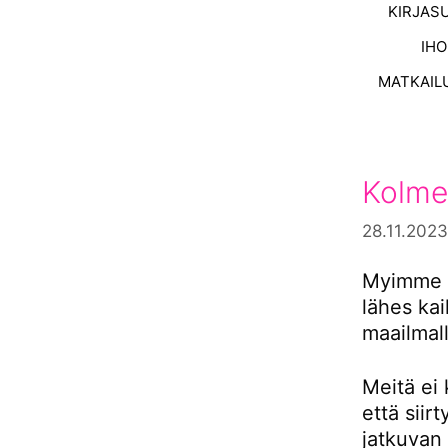
KIRJAS
IH
MATKAIL
Kolme
28.11.2023
Myimme s
lähes ka
maailmall
Meitä ei 
että siir
jatkuvan