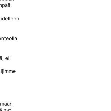
empää.
udelleen
enteolla
, eli
uljimme
lemään
ä nyt