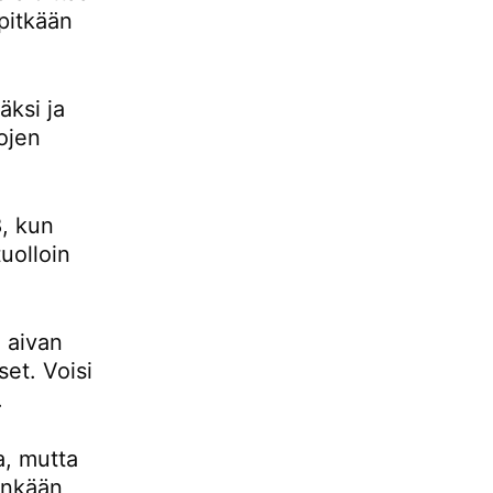
pitkään
ksi ja
ojen
, kun
uolloin
 aivan
set. Voisi
.
a, mutta
tenkään