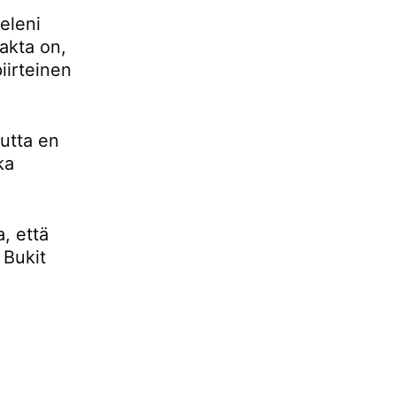
eleni
fakta on,
iirteinen
mutta en
ka
, että
 Bukit