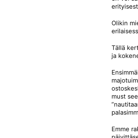
erityises
Olikin m
erilaises
Tällä ke
ja kokene
Ensimmäis
majotuimm
ostoskes
must see 
”nautitaa
palasimm
Emme rak
päivittäs