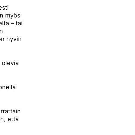
esti
 on myös
ltä – tai
än
 on hyvin
 olevia
onella
rrattain
n, että