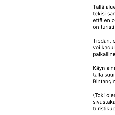
Tällä alu
tekisi sa
että en 
on turist
Tiedän, e
voi kadul
paikallin
Käyn aina
tällä su
Bintangin
(Toki ol
sivustaka
turistiku