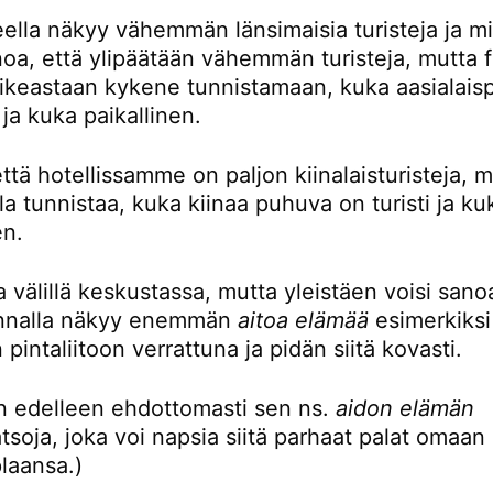
eella näkyy vähemmän länsimaisia turisteja ja mi
noa, että ylipäätään vähemmän turisteja, mutta 
oikeastaan kykene tunnistamaan, kuka aasialaisp
i ja kuka paikallinen.
ttä hotellissamme on paljon kiinalaisturisteja, 
la tunnistaa, kuka kiinaa puhuva on turisti ja ku
en.
 välillä keskustassa, mutta yleistäen voisi sanoa
unnalla näkyy enemmän
aitoa elämää
esimerkiksi
 pintaliitoon verrattuna ja pidän siitä kovasti.
en edelleen ehdottomasti sen ns.
aidon elämän
tsoja, joka voi napsia siitä parhaat palat omaan
plaansa.)