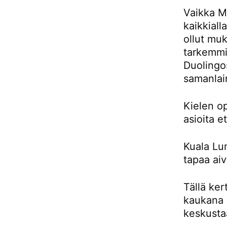
Vaikka Ma
kaikkiall
ollut muk
tarkemmin
Duolingos
samanlai
Kielen o
asioita e
Kuala Lu
tapaa aiv
Tällä ker
kaukana 
keskusta