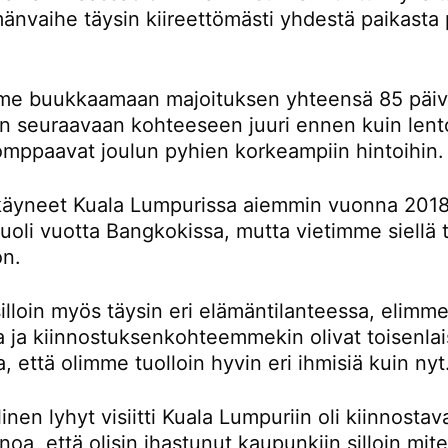
änvaihe täysin kiireettömästi yhdestä paikasta 
e buukkaamaan majoituksen yhteensä 85 päivä
än seuraavaan kohteeseen juuri ennen kuin lent
omppaavat joulun pyhien korkeampiin hintoihin.
äyneet Kuala Lumpurissa aiemmin vuonna 2018
oli vuotta Bangkokissa, mutta vietimme siellä t
on.
lloin myös täysin eri elämäntilanteessa, elimme
la ja kiinnostuksenkohteemmekin olivat toisenlai
a, että olimme tuolloin hyvin eri ihmisiä kuin nyt
inen lyhyt visiitti Kuala Lumpuriin oli kiinnostav
noa, että olisin ihastunut kaupunkiin silloin mi