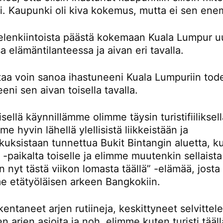
ti. Kaupunki oli kiva kokemus, mutta ei sen en
ielenkiintoista päästä kokemaan Kuala Lumpur u
sa elämäntilanteessa ja aivan eri tavalla.
rtaa voin sanoa ihastuneeni Kuala Lumpuriin tod
eni sen aivan toisella tavalla.
ellä käynnillämme olimme täysin turistifiiliksellä
e hyvin lähellä ylellisistä liikkeistään ja
kuksistaan tunnettua Bukit Bintangin aluetta, k
-paikalta toiselle ja elimme muutenkin sellaista
n nyt tästä viikon lomasta täällä” -elämää, josta
e etätyöläisen arkeen Bangkokiin.
entaneet arjen rutiineja, keskittyneet selvitte
en arjen asioita ja noh, elimme kuten turisti tääll