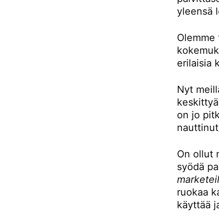
yleensä l
Olemme to
kokemukse
erilaisia 
Nyt meill
keskittyä
on jo pit
nauttinut
On ollut 
syödä pai
marketeil
ruokaa ka
käyttää j