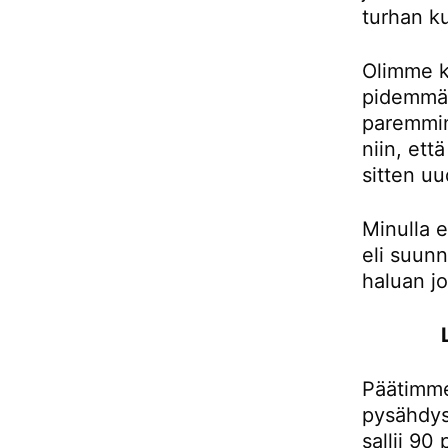
turhan ku
Olimme k
pidemmän
paremmin
niin, et
sitten uu
Minulla e
eli suunn
haluan j
Päätimme
pysähdys
sallii 90