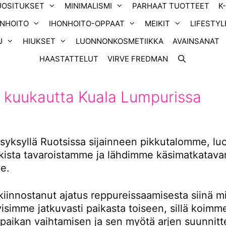
UOSITUKSET
MINIMALISMI
PARHAAT TUOTTEET
K
ONHOITO
IHONHOITO-OPPAAT
MEIKIT
LIFESTYL
U
HIUKSET
LUONNONKOSMETIIKKA
AVAINSANAT
HAASTATTELUT
VIRVE FREDMAN
 kuukautta Kuala Lumpurissa
yksyllä Ruotsissa sijainneen pikkutalomme, l
ikista tavaroistamme ja lähdimme käsimatkatavar
e.
kiinnostanut ajatus reppureissaamisesta siinä m
tyisimme jatkuvasti paikasta toiseen, sillä koimm
 paikan vaihtamisen ja sen myötä arjen suunnitt