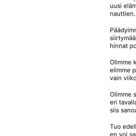
uusi eläm
nauttien.
Päädyimm
siirtymä
hinnat p
Olimme k
elimme pu
vain viik
Olimme si
eri taval
siis sano
Tuo edell
en voi sa