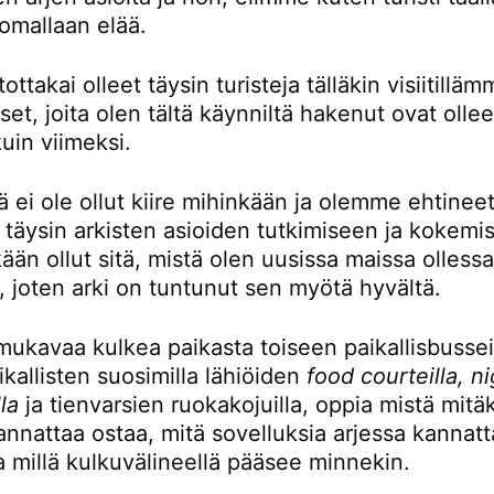
omallaan elää.
ttakai olleet täysin turisteja tälläkin visiitillä
t, joita olen tältä käynniltä hakenut ovat ollee
kuin viimeksi.
ä ei ole ollut kiire mihinkään ja olemme ehtinee
 täysin arkisten asioiden tutkimiseen ja kokemi
kään ollut sitä, mistä olen uusissa maissa olless
, joten arki on tuntunut sen myötä hyvältä.
mukavaa kulkea paikasta toiseen paikallisbusseil
kallisten suosimilla lähiöiden
food courteilla, n
la
ja tienvarsien ruokakojuilla, oppia mistä mitä
nnattaa ostaa, mitä sovelluksia arjessa kannatt
a millä kulkuvälineellä pääsee minnekin.