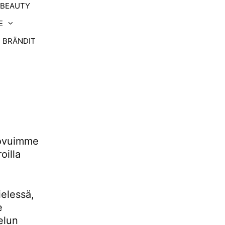
-BEAUTY
E
BRÄNDIT
uovuimme
oilla
ielessä,
e
elun