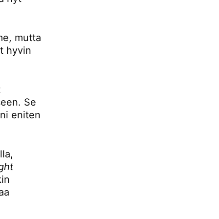
mme, mutta
t hyvin
t
seen. Se
ani eniten
la,
ight
kin
aa