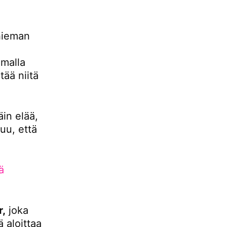
hieman
malla
ää niitä
äin elää,
uu, että
ä
r,
joka
 aloittaa