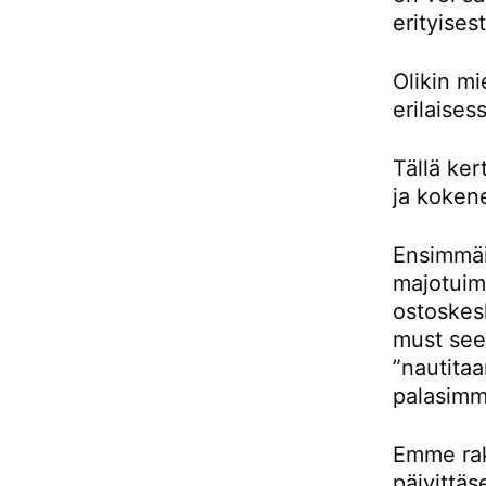
erityises
Olikin m
erilaises
Tällä ke
ja kokene
Ensimmäis
majotuimm
ostoskes
must see 
”nautitaa
palasimm
Emme rak
päivittäs