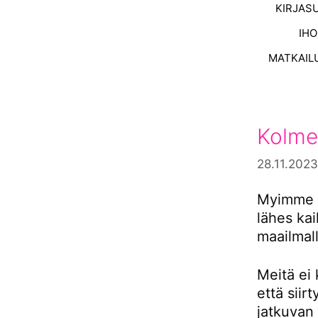
KIRJAS
IH
MATKAIL
Kolme
28.11.2023
Myimme s
lähes ka
maailmall
Meitä ei 
että siir
jatkuvan