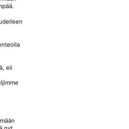
empää.
udelleen
enteolla
, eli
uljimme
lemään
ä nyt