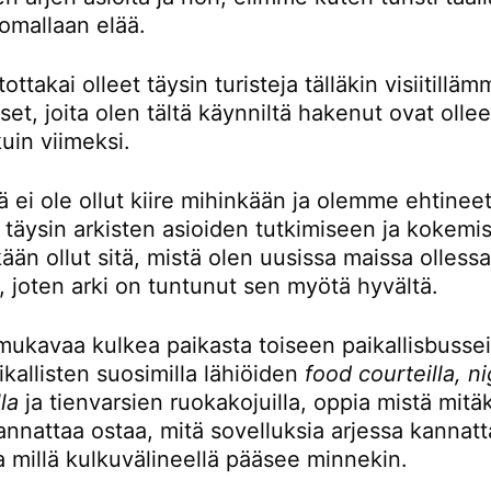
omallaan elää.
ttakai olleet täysin turisteja tälläkin visiitillä
t, joita olen tältä käynniltä hakenut ovat ollee
kuin viimeksi.
ä ei ole ollut kiire mihinkään ja olemme ehtinee
 täysin arkisten asioiden tutkimiseen ja kokemi
kään ollut sitä, mistä olen uusissa maissa olless
, joten arki on tuntunut sen myötä hyvältä.
mukavaa kulkea paikasta toiseen paikallisbusseil
kallisten suosimilla lähiöiden
food courteilla, n
la
ja tienvarsien ruokakojuilla, oppia mistä mitä
nnattaa ostaa, mitä sovelluksia arjessa kannatt
a millä kulkuvälineellä pääsee minnekin.