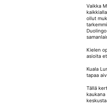
Vaikka Ma
kaikkiall
ollut muk
tarkemmin
Duolingos
samanlai
Kielen o
asioita e
Kuala Lu
tapaa aiv
Tällä ker
kaukana 
keskusta