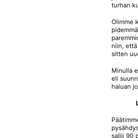
turhan ku
Olimme k
pidemmän
paremmin
niin, et
sitten uu
Minulla e
eli suunn
haluan j
Päätimme
pysähdys
sallii 90