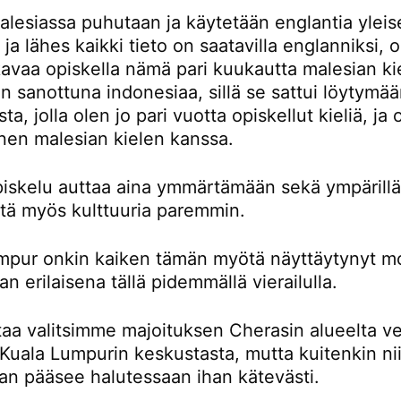
lesiassa puhutaan ja käytetään englantia yleis
a ja lähes kaikki tieto on saatavilla englanniksi,
avaa opiskella nämä pari kuukautta malesian kie
 sanottuna indonesiaa, sillä se sattui löytymä
ta, jolla olen jo pari vuotta opiskellut kieliä, ja
nen malesian kielen kanssa.
piskelu auttaa aina ymmärtämään sekä ympärillä
ttä myös kulttuuria paremmin.
mpur onkin kaiken tämän myötä näyttäytynyt m
an erilaisena tällä pidemmällä vierailulla.
taa valitsimme majoituksen Cherasin alueelta ve
Kuala Lumpurin keskustasta, mutta kuitenkin nii
an pääsee halutessaan ihan kätevästi.