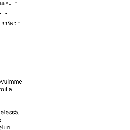
-BEAUTY
E
BRÄNDIT
uovuimme
oilla
ielessä,
e
elun