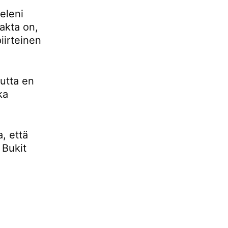
eleni
fakta on,
iirteinen
mutta en
ka
, että
 Bukit