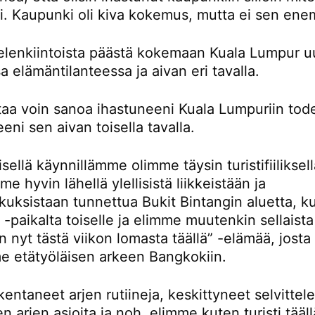
ti. Kaupunki oli kiva kokemus, mutta ei sen en
ielenkiintoista päästä kokemaan Kuala Lumpur u
sa elämäntilanteessa ja aivan eri tavalla.
rtaa voin sanoa ihastuneeni Kuala Lumpuriin tod
eni sen aivan toisella tavalla.
ellä käynnillämme olimme täysin turistifiiliksellä
e hyvin lähellä ylellisistä liikkeistään ja
kuksistaan tunnettua Bukit Bintangin aluetta, k
-paikalta toiselle ja elimme muutenkin sellaista
n nyt tästä viikon lomasta täällä” -elämää, josta
e etätyöläisen arkeen Bangkokiin.
entaneet arjen rutiineja, keskittyneet selvitte
en arjen asioita ja noh, elimme kuten turisti tääll