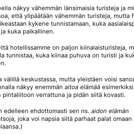
eella näkyy vähemmän länsimaisia turisteja ja mi
noa, että ylipäätään vähemmän turisteja, mutta 
oikeastaan kykene tunnistamaan, kuka aasialaisp
i ja kuka paikallinen.
ttä hotellissamme on paljon kiinalaisturisteja, 
la tunnistaa, kuka kiinaa puhuva on turisti ja ku
en.
 välillä keskustassa, mutta yleistäen voisi sanoa
unnalla näkyy enemmän
aitoa elämää
esimerkiksi
 pintaliitoon verrattuna ja pidän siitä kovasti.
en edelleen ehdottomasti sen ns.
aidon elämän
tsoja, joka voi napsia siitä parhaat palat omaan
plaansa.)