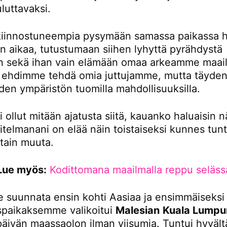
luttavaksi.
iinnostuneempia pysymään samassa paikassa 
 aikaa, tutustumaan siihen lyhyttä pyrähdystä
 sekä ihan vain elämään omaa arkeamme maail
tä ehdimme tehdä omia juttujamme, mutta täydent
den ympäristön tuomilla mahdollisuuksilla.
i ollut mitään ajatusta siitä, kauanko haluaisin n
itelmanani on elää näin toistaiseksi kunnes tunt
otain muuta.
Lue myös:
Kodittomana maailmalla reppu seläss
 suunnata ensin kohti Aasiaa ja ensimmäiseksi
paikaksemme valikoitui
Malesian
Kuala Lumpu
 päivän maassaolon ilman viisumia. Tuntui hyvältä