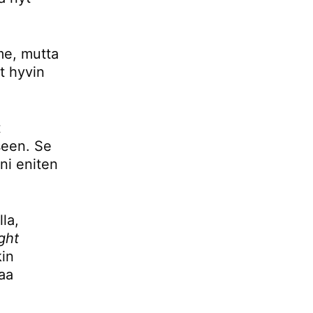
mme, mutta
t hyvin
t
seen. Se
ani eniten
la,
ight
kin
aa