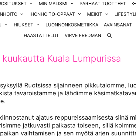
UOSITUKSET
MINIMALISMI
PARHAAT TUOTTEET
K
ONHOITO
IHONHOITO-OPPAAT
MEIKIT
LIFESTYL
U
HIUKSET
LUONNONKOSMETIIKKA
AVAINSANAT
HAASTATTELUT
VIRVE FREDMAN
 kuukautta Kuala Lumpurissa
yksyllä Ruotsissa sijainneen pikkutalomme, l
ikista tavaroistamme ja lähdimme käsimatkatavar
e.
kiinnostanut ajatus reppureissaamisesta siinä m
tyisimme jatkuvasti paikasta toiseen, sillä koimm
 paikan vaihtamisen ja sen myötä arjen suunnitt