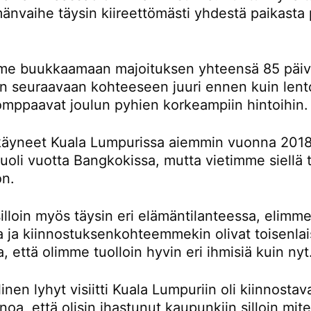
änvaihe täysin kiireettömästi yhdestä paikasta 
e buukkaamaan majoituksen yhteensä 85 päivä
än seuraavaan kohteeseen juuri ennen kuin lent
omppaavat joulun pyhien korkeampiin hintoihin.
äyneet Kuala Lumpurissa aiemmin vuonna 2018
oli vuotta Bangkokissa, mutta vietimme siellä t
on.
lloin myös täysin eri elämäntilanteessa, elimme
la ja kiinnostuksenkohteemmekin olivat toisenlai
a, että olimme tuolloin hyvin eri ihmisiä kuin nyt
inen lyhyt visiitti Kuala Lumpuriin oli kiinnostav
noa, että olisin ihastunut kaupunkiin silloin mi