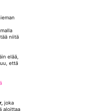
hieman
malla
ää niitä
äin elää,
uu, että
ä
r,
joka
 aloittaa