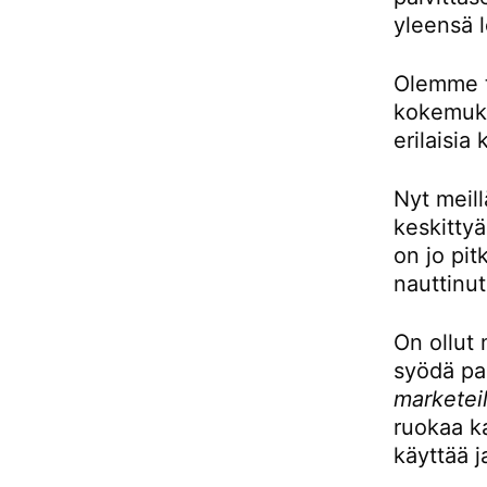
yleensä l
Olemme to
kokemukse
erilaisia 
Nyt meill
keskittyä
on jo pit
nauttinut
On ollut 
syödä pai
marketeil
ruokaa ka
käyttää j