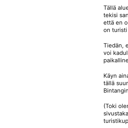
Tällä alu
tekisi sa
että en 
on turist
Tiedän, e
voi kadul
paikallin
Käyn aina
tällä su
Bintangin
(Toki ol
sivustaka
turistiku