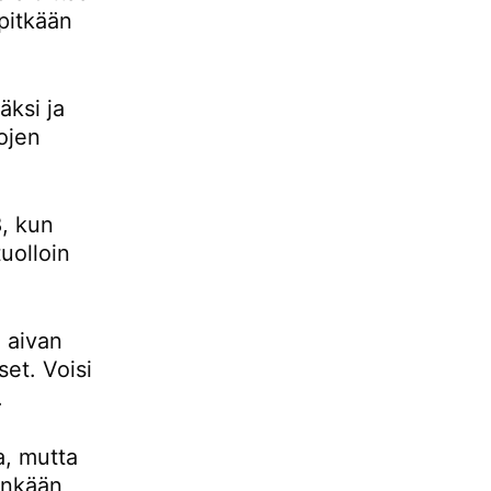
pitkään
ksi ja
ojen
, kun
uolloin
 aivan
set. Voisi
.
a, mutta
tenkään