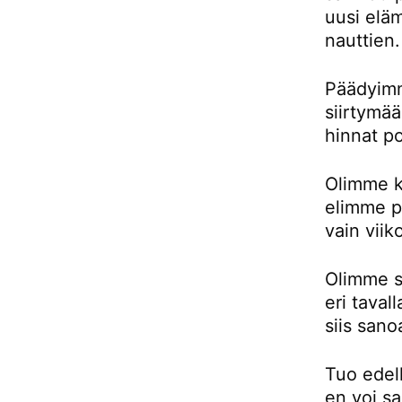
uusi eläm
nauttien.
Päädyimm
siirtymä
hinnat p
Olimme k
elimme pu
vain viik
Olimme si
eri taval
siis sano
Tuo edell
en voi sa