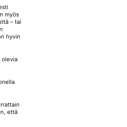
esti
 on myös
ltä – tai
än
 on hyvin
 olevia
onella
rrattain
n, että