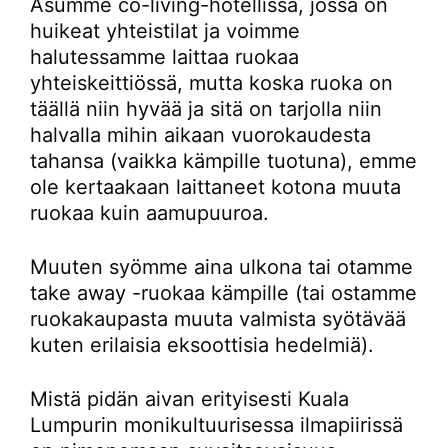
Asumme co-living-hotellissa, jossa on
huikeat yhteistilat ja voimme
halutessamme laittaa ruokaa
yhteiskeittiössä, mutta koska ruoka on
täällä niin hyvää ja sitä on tarjolla niin
halvalla mihin aikaan vuorokaudesta
tahansa (vaikka kämpille tuotuna), emme
ole kertaakaan laittaneet kotona muuta
ruokaa kuin aamupuuroa.
Muuten syömme aina ulkona tai otamme
take away -ruokaa kämpille (tai ostamme
ruokakaupasta muuta valmista syötävää
kuten erilaisia eksoottisia hedelmiä).
Mistä pidän aivan erityisesti Kuala
Lumpurin monikultuurisessa ilmapiirissä