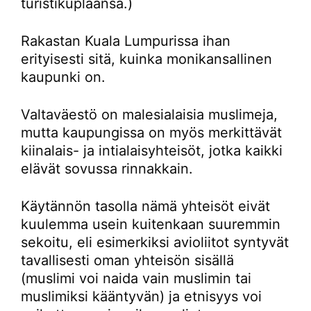
turistikuplaansa.)
Rakastan Kuala Lumpurissa ihan
erityisesti sitä, kuinka monikansallinen
kaupunki on.
Valtaväestö on malesialaisia muslimeja,
mutta kaupungissa on myös merkittävät
kiinalais- ja intialaisyhteisöt, jotka kaikki
elävät sovussa rinnakkain.
Käytännön tasolla nämä yhteisöt eivät
kuulemma usein kuitenkaan suuremmin
sekoitu, eli esimerkiksi avioliitot syntyvät
tavallisesti oman yhteisön sisällä
(muslimi voi naida vain muslimin tai
muslimiksi kääntyvän) ja etnisyys voi