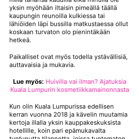
yksin myöhään iltaisin pimeällä täällä
kaupungin reunoilla kulkiessa tai
lähiöiden läpi bussilla matkustaessa ollut
koskaan turvaton olo pienintäkään
hetkeä.
Paikalliset ovat myös todella ystävällisiä,
auttavaisia ja mukavia.
Lue myös:
Huivilla vai ilman? Ajatuksia
Kuala Lumpurin kosmetiikkamainonnasta
Kun olin Kuala Lumpurissa edellisen
kerran vuonna 2018 ja kävelin muutamia
kertoja illalla yksin kauppakeskuksista
hotellille, koin pari epämukavalta
tuntunutta tilannetta, joissa tuntematon