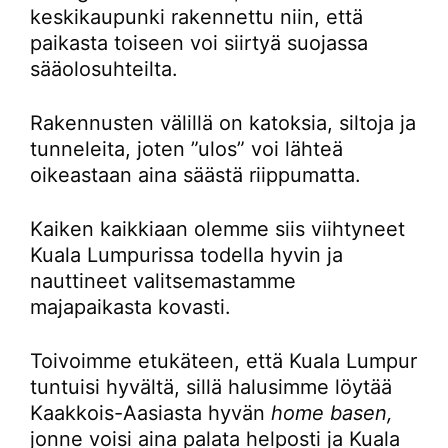
keskikaupunki rakennettu niin, että
paikasta toiseen voi siirtyä suojassa
sääolosuhteilta.
Rakennusten välillä on katoksia, siltoja ja
tunneleita, joten ”ulos” voi lähteä
oikeastaan aina säästä riippumatta.
Kaiken kaikkiaan olemme siis viihtyneet
Kuala Lumpurissa todella hyvin ja
nauttineet valitsemastamme
majapaikasta kovasti.
Toivoimme etukäteen, että Kuala Lumpur
tuntuisi hyvältä, sillä halusimme löytää
Kaakkois-Aasiasta hyvän
home basen,
jonne voisi aina palata helposti ja Kuala