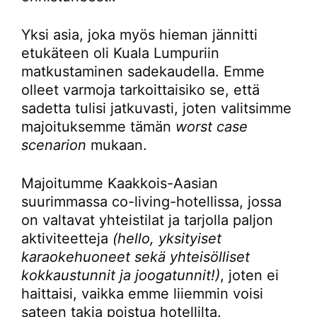
Yksi asia, joka myös hieman jännitti
etukäteen oli Kuala Lumpuriin
matkustaminen sadekaudella. Emme
olleet varmoja tarkoittaisiko se, että
sadetta tulisi jatkuvasti, joten valitsimme
majoituksemme tämän
worst case
scenarion
mukaan.
Majoitumme Kaakkois-Aasian
suurimmassa co-living-hotellissa, jossa
on valtavat yhteistilat ja tarjolla paljon
aktiviteetteja
(hello, yksityiset
karaokehuoneet sekä yhteisölliset
kokkaustunnit ja joogatunnit!)
, joten ei
haittaisi, vaikka emme liiemmin voisi
sateen takia poistua hotellilta.