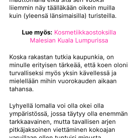
liiemmin näy täälläkään oikein muilla
kuin (yleensä länsimaisilla) turisteilla.
Lue myös:
Kosmetiikkaostoksilla
Malesian Kuala Lumpurissa
Koska rakastan tutkia kaupunkia, on
minulle erityisen tärkeää, että koen oloni
turvalliseksi myös yksin kävellessä ja
mielellään mihin vuorokauden aikaan
tahansa.
Lyhyellä lomalla voi olla okei olla
ympäristössä, jossa täytyy olla enemmän
tarkkaavainen, mutta tavallisen arjen
pitkäjaksoinen viettäminen kokoajan
varuillaan ollen tuntuisi minusta