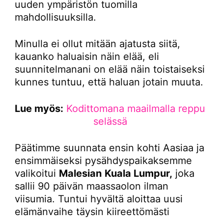
uuden ympäristön tuomilla
mahdollisuuksilla.
Minulla ei ollut mitään ajatusta siitä,
kauanko haluaisin näin elää, eli
suunnitelmanani on elää näin toistaiseksi
kunnes tuntuu, että haluan jotain muuta.
Lue myös:
Kodittomana maailmalla reppu
selässä
Päätimme suunnata ensin kohti Aasiaa ja
ensimmäiseksi pysähdyspaikaksemme
valikoitui
Malesian
Kuala Lumpur,
joka
sallii 90 päivän maassaolon ilman
viisumia. Tuntui hyvältä aloittaa uusi
elämänvaihe täysin kiireettömästi