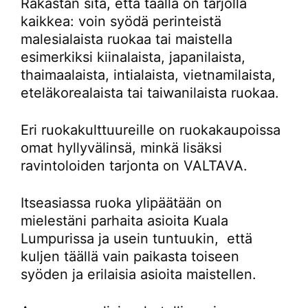
Rakastan sitä, että täällä on tarjolla
kaikkea: voin syödä perinteistä
malesialaista ruokaa tai maistella
esimerkiksi kiinalaista, japanilaista,
thaimaalaista, intialaista, vietnamilaista,
eteläkorealaista tai taiwanilaista ruokaa.
Eri ruokakulttuureille on ruokakaupoissa
omat hyllyvälinsä, minkä lisäksi
ravintoloiden tarjonta on VALTAVA.
Itseasiassa ruoka ylipäätään on
mielestäni parhaita asioita Kuala
Lumpurissa ja usein tuntuukin, että
kuljen täällä vain paikasta toiseen
syöden ja erilaisia asioita maistellen.