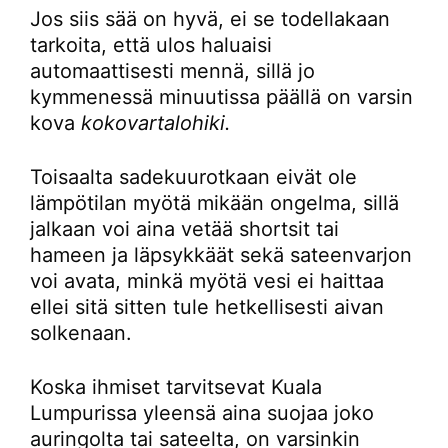
Jos siis sää on hyvä, ei se todellakaan
tarkoita, että ulos haluaisi
automaattisesti mennä, sillä jo
kymmenessä minuutissa päällä on varsin
kova
kokovartalohiki.
Toisaalta sadekuurotkaan eivät ole
lämpötilan myötä mikään ongelma, sillä
jalkaan voi aina vetää shortsit tai
hameen ja läpsykkäät sekä sateenvarjon
voi avata, minkä myötä vesi ei haittaa
ellei sitä sitten tule hetkellisesti aivan
solkenaan.
Koska ihmiset tarvitsevat Kuala
Lumpurissa yleensä aina suojaa joko
auringolta tai sateelta, on varsinkin