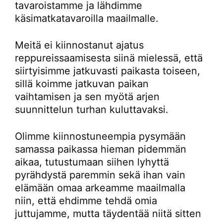
tavaroistamme ja lähdimme
käsimatkatavaroilla maailmalle.
Meitä ei kiinnostanut ajatus
reppureissaamisesta siinä mielessä, että
siirtyisimme jatkuvasti paikasta toiseen,
sillä koimme jatkuvan paikan
vaihtamisen ja sen myötä arjen
suunnittelun turhan kuluttavaksi.
Olimme kiinnostuneempia pysymään
samassa paikassa hieman pidemmän
aikaa, tutustumaan siihen lyhyttä
pyrähdystä paremmin sekä ihan vain
elämään omaa arkeamme maailmalla
niin, että ehdimme tehdä omia
juttujamme, mutta täydentää niitä sitten