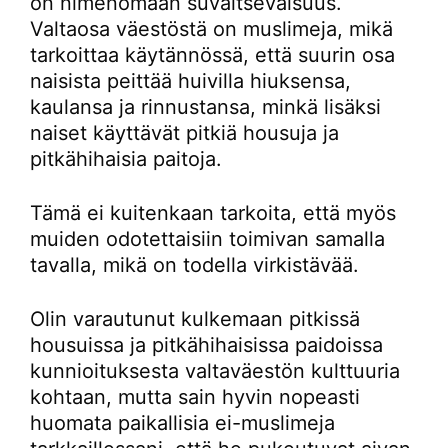
on nimenomaan suvaitsevaisuus.
Valtaosa väestöstä on muslimeja, mikä
tarkoittaa käytännössä, että suurin osa
naisista peittää huivilla hiuksensa,
kaulansa ja rinnustansa, minkä lisäksi
naiset käyttävät pitkiä housuja ja
pitkähihaisia paitoja.
Tämä ei kuitenkaan tarkoita, että myös
muiden odotettaisiin toimivan samalla
tavalla, mikä on todella virkistävää.
Olin varautunut kulkemaan pitkissä
housuissa ja pitkähihaisissa paidoissa
kunnioituksesta valtaväestön kulttuuria
kohtaan, mutta sain hyvin nopeasti
huomata paikallisia ei-muslimeja