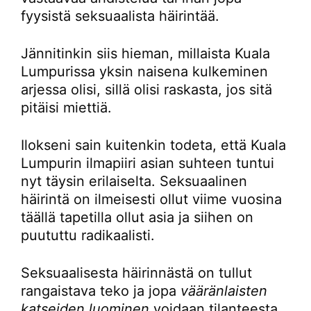
fyysistä seksuaalista häirintää.
Jännitinkin siis hieman, millaista Kuala
Lumpurissa yksin naisena kulkeminen
arjessa olisi, sillä olisi raskasta, jos sitä
pitäisi miettiä.
Ilokseni sain kuitenkin todeta, että Kuala
Lumpurin ilmapiiri asian suhteen tuntui
nyt täysin erilaiselta. Seksuaalinen
häirintä on ilmeisesti ollut viime vuosina
täällä tapetilla ollut asia ja siihen on
puututtu radikaalisti.
Seksuaalisesta häirinnästä on tullut
rangaistava teko ja jopa
vääränlaisten
katseiden luominen
voidaan tilanteesta