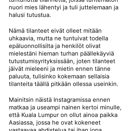
nuori mies lähentyi ja tuli juttelemaan ja
halusi tutustua.
Nämä tilanteet eivät olleet mitään
uhkaavia, mutta ne tuntuivat todella
epäluonnollisilta ja henkilöt olivat
mielestäni hieman turhan päällekäyviä
tutustumisyrityksissään, joten tilanteet
jäivät mieleeni ja mietin ennen tänne
paluuta, tulisinko kokemaan sellaisia
tilanteita täällä pitkään ollessa useinkin.
Mainitsin näistä Instagramissa ennen
matkaa ja useampi nainen kertoi minulle,
että Kuala Lumpur on ollut ainoa paikka
Aasiassa, jossa he ovat kokeneet
vastaavaa ahdistelua tai ihan jopa