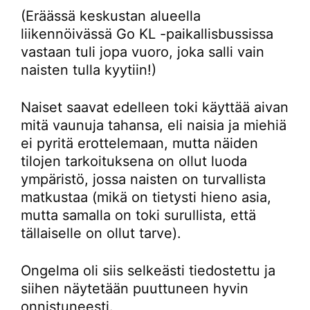
(Eräässä keskustan alueella
liikennöivässä Go KL -paikallisbussissa
vastaan tuli jopa vuoro, joka salli vain
naisten tulla kyytiin!)
Naiset saavat edelleen toki käyttää aivan
mitä vaunuja tahansa, eli naisia ja miehiä
ei pyritä erottelemaan, mutta näiden
tilojen tarkoituksena on ollut luoda
ympäristö, jossa naisten on turvallista
matkustaa (mikä on tietysti hieno asia,
mutta samalla on toki surullista, että
tällaiselle on ollut tarve).
Ongelma oli siis selkeästi tiedostettu ja
siihen näytetään puuttuneen hyvin
onnistuneesti.