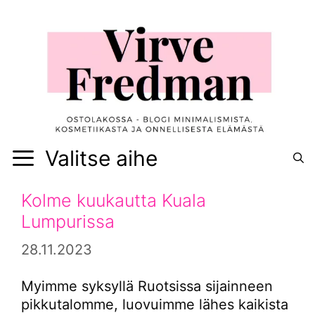
Siirry
sisältöön
Valitse aihe
Kolme kuukautta Kuala
Lumpurissa
28.11.2023
Myimme syksyllä Ruotsissa sijainneen
pikkutalomme, luovuimme lähes kaikista