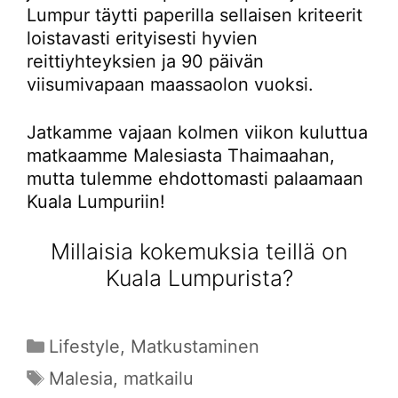
Lumpur täytti paperilla sellaisen kriteerit
loistavasti erityisesti hyvien
reittiyhteyksien ja 90 päivän
viisumivapaan maassaolon vuoksi.
Jatkamme vajaan kolmen viikon kuluttua
matkaamme Malesiasta Thaimaahan,
mutta tulemme ehdottomasti palaamaan
Kuala Lumpuriin!
Millaisia kokemuksia teillä on
Kuala Lumpurista?
Kategoriat
Lifestyle
,
Matkustaminen
Avainsanat
Malesia
,
matkailu