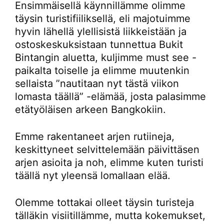
Ensimmäisellä käynnillämme olimme
täysin turistifiiliksellä, eli majotuimme
hyvin lähellä ylellisistä liikkeistään ja
ostoskeskuksistaan tunnettua Bukit
Bintangin aluetta, kuljimme must see -
paikalta toiselle ja elimme muutenkin
sellaista ”nautitaan nyt tästä viikon
lomasta täällä” -elämää, josta palasimme
etätyöläisen arkeen Bangkokiin.
Emme rakentaneet arjen rutiineja,
keskittyneet selvittelemään päivittäsen
arjen asioita ja noh, elimme kuten turisti
täällä nyt yleensä lomallaan elää.
Olemme tottakai olleet täysin turisteja
tälläkin visiitillämme, mutta kokemukset,