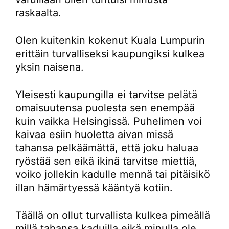
raskaalta.
Olen kuitenkin kokenut Kuala Lumpurin
erittäin turvalliseksi kaupungiksi kulkea
yksin naisena.
Yleisesti kaupungilla ei tarvitse pelätä
omaisuutensa puolesta sen enempää
kuin vaikka Helsingissä. Puhelimen voi
kaivaa esiin huoletta aivan missä
tahansa pelkäämättä, että joku haluaa
ryöstää sen eikä ikinä tarvitse miettiä,
voiko jollekin kadulle mennä tai pitäisikö
illan hämärtyessä kääntyä kotiin.
Täällä on ollut turvallista kulkea pimeällä
millä tahansa kaduilla eikä minulla ole