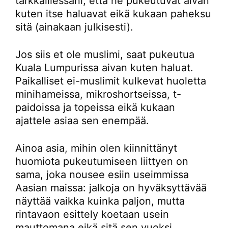
tarkkaillessani, että he pukeutuvat aivan
kuten itse haluavat eikä kukaan paheksu
sitä (ainakaan julkisesti).
Jos siis et ole muslimi, saat pukeutua
Kuala Lumpurissa aivan kuten haluat.
Paikalliset ei-muslimit kulkevat huoletta
minihameissa, mikroshortseissa, t-
paidoissa ja topeissa eikä kukaan
ajattele asiaa sen enempää.
Ainoa asia, mihin olen kiinnittänyt
huomiota pukeutumiseen liittyen on
sama, joka nousee esiin useimmissa
Aasian maissa: jalkoja on hyväksyttävää
näyttää vaikka kuinka paljon, mutta
rintavaon esittely koetaan usein
mauttomana eikä sitä sen vuoksi