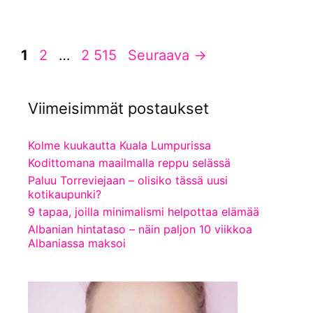
Sivu
Sivu
Sivu
1
2
…
2 515
Seuraava
→
Viimeisimmät postaukset
Kolme kuukautta Kuala Lumpurissa
Kodittomana maailmalla reppu selässä
Paluu Torreviejaan – olisiko tässä uusi
kotikaupunki?
9 tapaa, joilla minimalismi helpottaa elämää
Albanian hintataso – näin paljon 10 viikkoa
Albaniassa maksoi