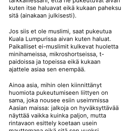
tarkkaillessani, että he pukeutuvat aivan
kuten itse haluavat eikä kukaan paheksu
sitä (ainakaan julkisesti).
Jos siis et ole muslimi, saat pukeutua
Kuala Lumpurissa aivan kuten haluat.
Paikalliset ei-muslimit kulkevat huoletta
minihameissa, mikroshortseissa, t-
paidoissa ja topeissa eikä kukaan
ajattele asiaa sen enempää.
Ainoa asia, mihin olen kiinnittänyt
huomiota pukeutumiseen liittyen on
sama, joka nousee esiin useimmissa
Aasian maissa: jalkoja on hyväksyttävää
näyttää vaikka kuinka paljon, mutta
rintavaon esittely koetaan usein
mauttomana eikä sitä sen vuoksi