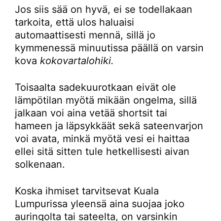
Jos siis sää on hyvä, ei se todellakaan
tarkoita, että ulos haluaisi
automaattisesti mennä, sillä jo
kymmenessä minuutissa päällä on varsin
kova
kokovartalohiki.
Toisaalta sadekuurotkaan eivät ole
lämpötilan myötä mikään ongelma, sillä
jalkaan voi aina vetää shortsit tai
hameen ja läpsykkäät sekä sateenvarjon
voi avata, minkä myötä vesi ei haittaa
ellei sitä sitten tule hetkellisesti aivan
solkenaan.
Koska ihmiset tarvitsevat Kuala
Lumpurissa yleensä aina suojaa joko
auringolta tai sateelta, on varsinkin