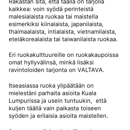
Rakastan sitä, että täällä on tarjolla
kaikkea: voin syödä perinteistä
malesialaista ruokaa tai maistella
esimerkiksi kiinalaista, japanilaista,
thaimaalaista, intialaista, vietnamilaista,
eteläkorealaista tai taiwanilaista ruokaa.
Eri ruokakulttuureille on ruokakaupoissa
omat hyllyvälinsä, minkä lisäksi
ravintoloiden tarjonta on VALTAVA.
Itseasiassa ruoka ylipäätään on
mielestäni parhaita asioita Kuala
Lumpurissa ja usein tuntuukin, että
kuljen täällä vain paikasta toiseen
syöden ja erilaisia asioita maistellen.