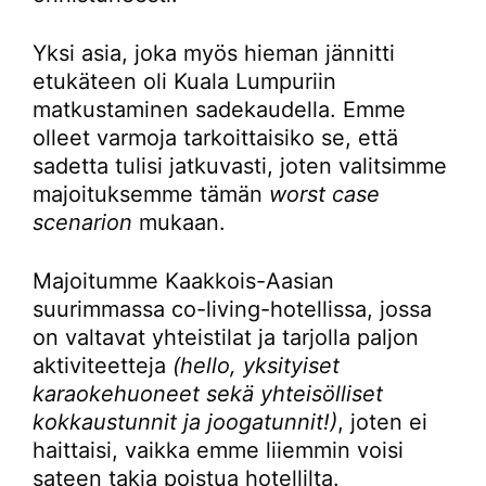
Yksi asia, joka myös hieman jännitti
etukäteen oli Kuala Lumpuriin
matkustaminen sadekaudella. Emme
olleet varmoja tarkoittaisiko se, että
sadetta tulisi jatkuvasti, joten valitsimme
majoituksemme tämän
worst case
scenarion
mukaan.
Majoitumme Kaakkois-Aasian
suurimmassa co-living-hotellissa, jossa
on valtavat yhteistilat ja tarjolla paljon
aktiviteetteja
(hello, yksityiset
karaokehuoneet sekä yhteisölliset
kokkaustunnit ja joogatunnit!)
, joten ei
haittaisi, vaikka emme liiemmin voisi
sateen takia poistua hotellilta.