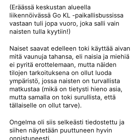
(Eräässä keskustan alueella
liikennöivässä Go KL -paikallisbussissa
vastaan tuli jopa vuoro, joka salli vain
naisten tulla kyytiin!)
Naiset saavat edelleen toki käyttää aivan
mitä vaunuja tahansa, eli naisia ja miehiä
ei pyritä erottelemaan, mutta näiden
tilojen tarkoituksena on ollut luoda
ympäristö, jossa naisten on turvallista
matkustaa (mikä on tietysti hieno asia,
mutta samalla on toki surullista, että
tällaiselle on ollut tarve).
Ongelma oli siis selkeästi tiedostettu ja
siihen näytetään puuttuneen hyvin
onnistuneesti.