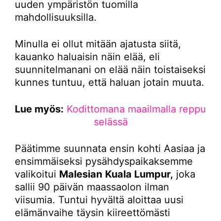
uuden ympäristön tuomilla
mahdollisuuksilla.
Minulla ei ollut mitään ajatusta siitä,
kauanko haluaisin näin elää, eli
suunnitelmanani on elää näin toistaiseksi
kunnes tuntuu, että haluan jotain muuta.
Lue myös:
Kodittomana maailmalla reppu
selässä
Päätimme suunnata ensin kohti Aasiaa ja
ensimmäiseksi pysähdyspaikaksemme
valikoitui
Malesian
Kuala Lumpur,
joka
sallii 90 päivän maassaolon ilman
viisumia. Tuntui hyvältä aloittaa uusi
elämänvaihe täysin kiireettömästi