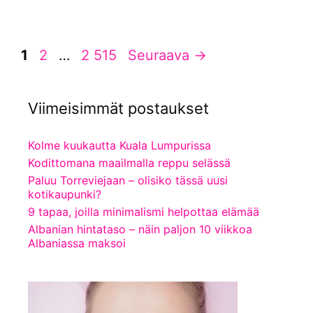
Sivu
Sivu
Sivu
1
2
…
2 515
Seuraava
→
Viimeisimmät postaukset
Kolme kuukautta Kuala Lumpurissa
Kodittomana maailmalla reppu selässä
Paluu Torreviejaan – olisiko tässä uusi
kotikaupunki?
9 tapaa, joilla minimalismi helpottaa elämää
Albanian hintataso – näin paljon 10 viikkoa
Albaniassa maksoi