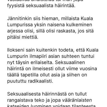
fyysistä seksuaalista häirintää.
Jännitinkin siis hieman, millaista Kuala
Lumpurissa yksin naisena kulkeminen
arjessa olisi, sillä olisi raskasta, jos sitä
pitäisi miettiä.
Ilokseni sain kuitenkin todeta, että Kuala
Lumpurin ilmapiiri asian suhteen tuntui
nyt täysin erilaiselta. Seksuaalinen
häirintä on ilmeisesti ollut viime vuosina
täällä tapetilla ollut asia ja siihen on
puututtu radikaalisti.
Seksuaalisesta häirinnästä on tullut
rangaistava teko ja jopa
vääränlaisten
katseiden luominen
voidaan tilanteesta