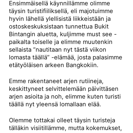
Ensimmäisellä käynnillämme olimme
täysin turistifiiliksellä, eli majotuimme
hyvin lähellä ylellisistä liikkeistään ja
ostoskeskuksistaan tunnettua Bukit
Bintangin aluetta, kuljimme must see -
paikalta toiselle ja elimme muutenkin
sellaista ”nautitaan nyt tästä viikon
lomasta täällä” -elämää, josta palasimme
etätyöläisen arkeen Bangkokiin.
Emme rakentaneet arjen rutiineja,
keskittyneet selvittelemään päivittäsen
arjen asioita ja noh, elimme kuten turisti
täällä nyt yleensä lomallaan elää.
Olemme tottakai olleet täysin turisteja
tälläkin visiitillämme, mutta kokemukset,