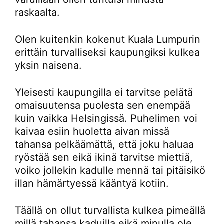
raskaalta.
Olen kuitenkin kokenut Kuala Lumpurin
erittäin turvalliseksi kaupungiksi kulkea
yksin naisena.
Yleisesti kaupungilla ei tarvitse pelätä
omaisuutensa puolesta sen enempää
kuin vaikka Helsingissä. Puhelimen voi
kaivaa esiin huoletta aivan missä
tahansa pelkäämättä, että joku haluaa
ryöstää sen eikä ikinä tarvitse miettiä,
voiko jollekin kadulle mennä tai pitäisikö
illan hämärtyessä kääntyä kotiin.
Täällä on ollut turvallista kulkea pimeällä
millä tahansa kaduilla eikä minulla ole