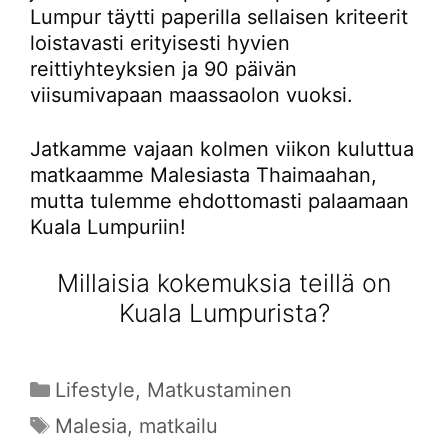
Lumpur täytti paperilla sellaisen kriteerit
loistavasti erityisesti hyvien
reittiyhteyksien ja 90 päivän
viisumivapaan maassaolon vuoksi.
Jatkamme vajaan kolmen viikon kuluttua
matkaamme Malesiasta Thaimaahan,
mutta tulemme ehdottomasti palaamaan
Kuala Lumpuriin!
Millaisia kokemuksia teillä on
Kuala Lumpurista?
Kategoriat
Lifestyle
,
Matkustaminen
Avainsanat
Malesia
,
matkailu