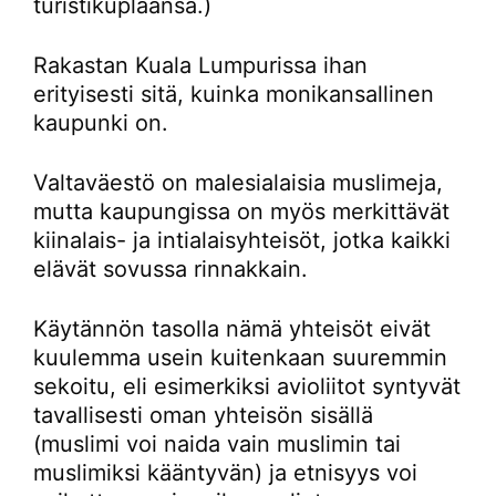
turistikuplaansa.)
Rakastan Kuala Lumpurissa ihan
erityisesti sitä, kuinka monikansallinen
kaupunki on.
Valtaväestö on malesialaisia muslimeja,
mutta kaupungissa on myös merkittävät
kiinalais- ja intialaisyhteisöt, jotka kaikki
elävät sovussa rinnakkain.
Käytännön tasolla nämä yhteisöt eivät
kuulemma usein kuitenkaan suuremmin
sekoitu, eli esimerkiksi avioliitot syntyvät
tavallisesti oman yhteisön sisällä
(muslimi voi naida vain muslimin tai
muslimiksi kääntyvän) ja etnisyys voi