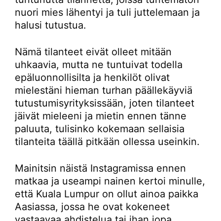
nuori mies lähentyi ja tuli juttelemaan ja
halusi tutustua.
Nämä tilanteet eivät olleet mitään
uhkaavia, mutta ne tuntuivat todella
epäluonnollisilta ja henkilöt olivat
mielestäni hieman turhan päällekäyviä
tutustumisyrityksissään, joten tilanteet
jäivät mieleeni ja mietin ennen tänne
paluuta, tulisinko kokemaan sellaisia
tilanteita täällä pitkään ollessa useinkin.
Mainitsin näistä Instagramissa ennen
matkaa ja useampi nainen kertoi minulle,
että Kuala Lumpur on ollut ainoa paikka
Aasiassa, jossa he ovat kokeneet
vastaavaa ahdistelua tai ihan jopa