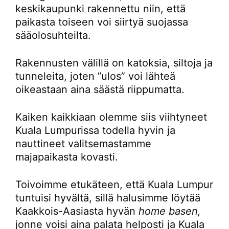
keskikaupunki rakennettu niin, että
paikasta toiseen voi siirtyä suojassa
sääolosuhteilta.
Rakennusten välillä on katoksia, siltoja ja
tunneleita, joten ”ulos” voi lähteä
oikeastaan aina säästä riippumatta.
Kaiken kaikkiaan olemme siis viihtyneet
Kuala Lumpurissa todella hyvin ja
nauttineet valitsemastamme
majapaikasta kovasti.
Toivoimme etukäteen, että Kuala Lumpur
tuntuisi hyvältä, sillä halusimme löytää
Kaakkois-Aasiasta hyvän
home basen,
jonne voisi aina palata helposti ja Kuala