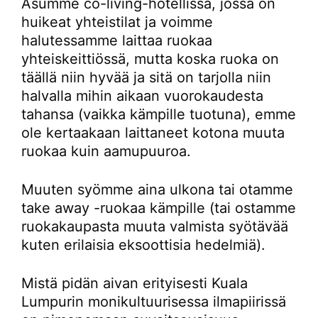
Asumme co-living-hotellissa, jossa on
huikeat yhteistilat ja voimme
halutessamme laittaa ruokaa
yhteiskeittiössä, mutta koska ruoka on
täällä niin hyvää ja sitä on tarjolla niin
halvalla mihin aikaan vuorokaudesta
tahansa (vaikka kämpille tuotuna), emme
ole kertaakaan laittaneet kotona muuta
ruokaa kuin aamupuuroa.
Muuten syömme aina ulkona tai otamme
take away -ruokaa kämpille (tai ostamme
ruokakaupasta muuta valmista syötävää
kuten erilaisia eksoottisia hedelmiä).
Mistä pidän aivan erityisesti Kuala
Lumpurin monikultuurisessa ilmapiirissä