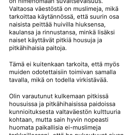
on nimenomaan suvaitsevaisuus.
Valtaosa väestöstä on muslimeja, mikä
tarkoittaa käytännössä, että suurin osa
naisista peittää huivilla hiuksensa,
kaulansa ja rinnustansa, minkä lisäksi
naiset käyttävät pitkiä housuja ja
pitkähihaisia paitoja.
Tämä ei kuitenkaan tarkoita, että myös
muiden odotettaisiin toimivan samalla
tavalla, mikä on todella virkistävää.
Olin varautunut kulkemaan pitkissä
housuissa ja pitkähihaisissa paidoissa
kunnioituksesta valtaväestön kulttuuria
kohtaan, mutta sain hyvin nopeasti
huomata paikallisia ei-muslimeja