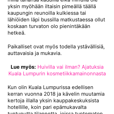
yksin myöhään iltaisin pimeällä täällä
kaupungin reunoilla kulkiessa tai
lähiöiden läpi bussilla matkustaessa ollut
koskaan turvaton olo pienintäkään
hetkeä.
Paikalliset ovat myös todella ystävällisiä,
auttavaisia ja mukavia.
Lue myös:
Huivilla vai ilman? Ajatuksia
Kuala Lumpurin kosmetiikkamainonnasta
Kun olin Kuala Lumpurissa edellisen
kerran vuonna 2018 ja kävelin muutamia
kertoja illalla yksin kauppakeskuksista
hotellille, koin pari epämukavalta
tuntunutta tilannetta, joissa tuntematon