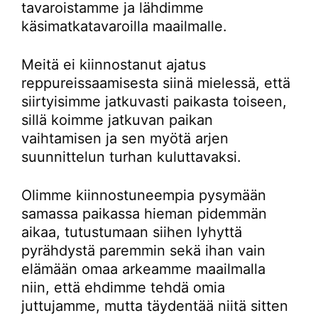
tavaroistamme ja lähdimme
käsimatkatavaroilla maailmalle.
Meitä ei kiinnostanut ajatus
reppureissaamisesta siinä mielessä, että
siirtyisimme jatkuvasti paikasta toiseen,
sillä koimme jatkuvan paikan
vaihtamisen ja sen myötä arjen
suunnittelun turhan kuluttavaksi.
Olimme kiinnostuneempia pysymään
samassa paikassa hieman pidemmän
aikaa, tutustumaan siihen lyhyttä
pyrähdystä paremmin sekä ihan vain
elämään omaa arkeamme maailmalla
niin, että ehdimme tehdä omia
juttujamme, mutta täydentää niitä sitten