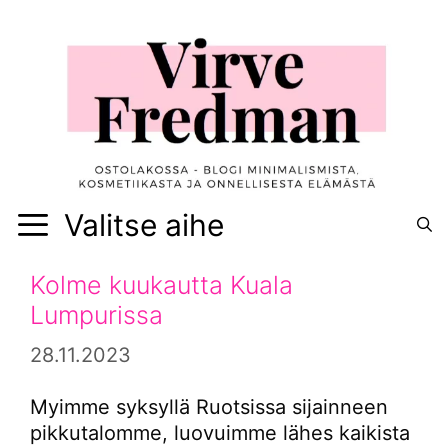
Siirry
sisältöön
Valitse aihe
Kolme kuukautta Kuala
Lumpurissa
28.11.2023
Myimme syksyllä Ruotsissa sijainneen
pikkutalomme, luovuimme lähes kaikista