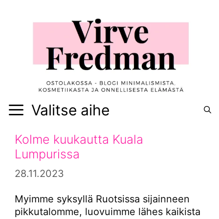
Siirry
sisältöön
Valitse aihe
Kolme kuukautta Kuala
Lumpurissa
28.11.2023
Myimme syksyllä Ruotsissa sijainneen
pikkutalomme, luovuimme lähes kaikista