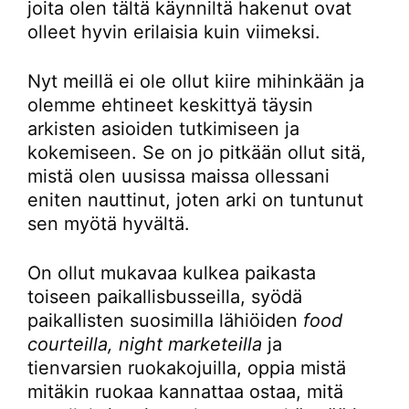
joita olen tältä käynniltä hakenut ovat
olleet hyvin erilaisia kuin viimeksi.
Nyt meillä ei ole ollut kiire mihinkään ja
olemme ehtineet keskittyä täysin
arkisten asioiden tutkimiseen ja
kokemiseen. Se on jo pitkään ollut sitä,
mistä olen uusissa maissa ollessani
eniten nauttinut, joten arki on tuntunut
sen myötä hyvältä.
On ollut mukavaa kulkea paikasta
toiseen paikallisbusseilla, syödä
paikallisten suosimilla lähiöiden
food
courteilla, night marketeilla
ja
tienvarsien ruokakojuilla, oppia mistä
mitäkin ruokaa kannattaa ostaa, mitä