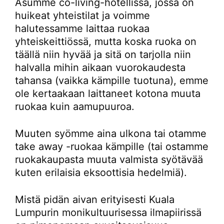
Asumme co-living-hotellissa, jossa on
huikeat yhteistilat ja voimme
halutessamme laittaa ruokaa
yhteiskeittiössä, mutta koska ruoka on
täällä niin hyvää ja sitä on tarjolla niin
halvalla mihin aikaan vuorokaudesta
tahansa (vaikka kämpille tuotuna), emme
ole kertaakaan laittaneet kotona muuta
ruokaa kuin aamupuuroa.
Muuten syömme aina ulkona tai otamme
take away -ruokaa kämpille (tai ostamme
ruokakaupasta muuta valmista syötävää
kuten erilaisia eksoottisia hedelmiä).
Mistä pidän aivan erityisesti Kuala
Lumpurin monikultuurisessa ilmapiirissä