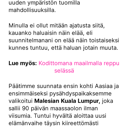
uuden ympäristön tuomilla
mahdollisuuksilla.
Minulla ei ollut mitään ajatusta siitä,
kauanko haluaisin näin elää, eli
suunnitelmanani on elää näin toistaiseksi
kunnes tuntuu, että haluan jotain muuta.
Lue myös:
Kodittomana maailmalla reppu
selässä
Päätimme suunnata ensin kohti Aasiaa ja
ensimmäiseksi pysähdyspaikaksemme
valikoitui
Malesian
Kuala Lumpur,
joka
sallii 90 päivän maassaolon ilman
viisumia. Tuntui hyvältä aloittaa uusi
elämänvaihe täysin kiireettömästi