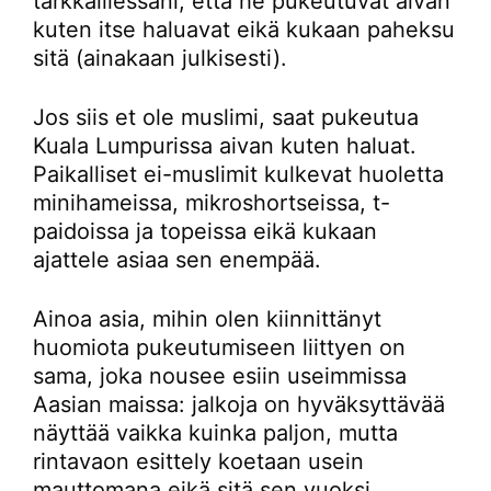
tarkkaillessani, että he pukeutuvat aivan
kuten itse haluavat eikä kukaan paheksu
sitä (ainakaan julkisesti).
Jos siis et ole muslimi, saat pukeutua
Kuala Lumpurissa aivan kuten haluat.
Paikalliset ei-muslimit kulkevat huoletta
minihameissa, mikroshortseissa, t-
paidoissa ja topeissa eikä kukaan
ajattele asiaa sen enempää.
Ainoa asia, mihin olen kiinnittänyt
huomiota pukeutumiseen liittyen on
sama, joka nousee esiin useimmissa
Aasian maissa: jalkoja on hyväksyttävää
näyttää vaikka kuinka paljon, mutta
rintavaon esittely koetaan usein
mauttomana eikä sitä sen vuoksi