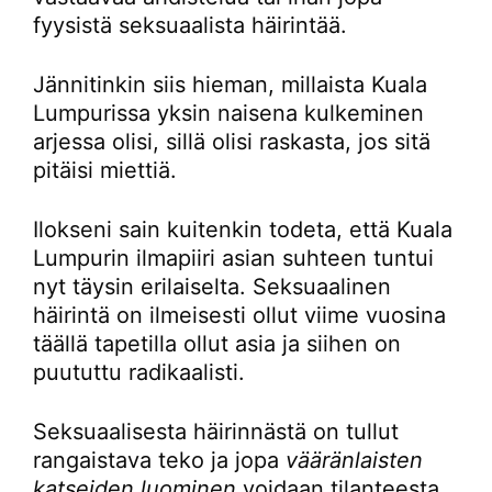
fyysistä seksuaalista häirintää.
Jännitinkin siis hieman, millaista Kuala
Lumpurissa yksin naisena kulkeminen
arjessa olisi, sillä olisi raskasta, jos sitä
pitäisi miettiä.
Ilokseni sain kuitenkin todeta, että Kuala
Lumpurin ilmapiiri asian suhteen tuntui
nyt täysin erilaiselta. Seksuaalinen
häirintä on ilmeisesti ollut viime vuosina
täällä tapetilla ollut asia ja siihen on
puututtu radikaalisti.
Seksuaalisesta häirinnästä on tullut
rangaistava teko ja jopa
vääränlaisten
katseiden luominen
voidaan tilanteesta