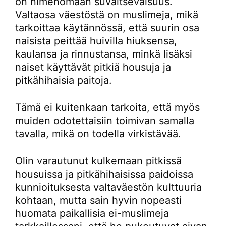
on nimenomaan suvaitsevaisuus.
Valtaosa väestöstä on muslimeja, mikä
tarkoittaa käytännössä, että suurin osa
naisista peittää huivilla hiuksensa,
kaulansa ja rinnustansa, minkä lisäksi
naiset käyttävät pitkiä housuja ja
pitkähihaisia paitoja.
Tämä ei kuitenkaan tarkoita, että myös
muiden odotettaisiin toimivan samalla
tavalla, mikä on todella virkistävää.
Olin varautunut kulkemaan pitkissä
housuissa ja pitkähihaisissa paidoissa
kunnioituksesta valtaväestön kulttuuria
kohtaan, mutta sain hyvin nopeasti
huomata paikallisia ei-muslimeja