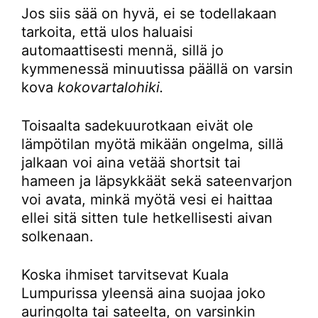
Jos siis sää on hyvä, ei se todellakaan
tarkoita, että ulos haluaisi
automaattisesti mennä, sillä jo
kymmenessä minuutissa päällä on varsin
kova
kokovartalohiki.
Toisaalta sadekuurotkaan eivät ole
lämpötilan myötä mikään ongelma, sillä
jalkaan voi aina vetää shortsit tai
hameen ja läpsykkäät sekä sateenvarjon
voi avata, minkä myötä vesi ei haittaa
ellei sitä sitten tule hetkellisesti aivan
solkenaan.
Koska ihmiset tarvitsevat Kuala
Lumpurissa yleensä aina suojaa joko
auringolta tai sateelta, on varsinkin