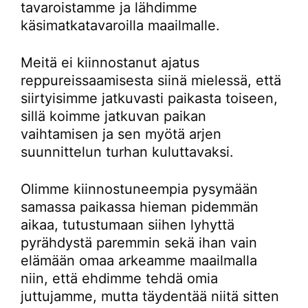
tavaroistamme ja lähdimme
käsimatkatavaroilla maailmalle.
Meitä ei kiinnostanut ajatus
reppureissaamisesta siinä mielessä, että
siirtyisimme jatkuvasti paikasta toiseen,
sillä koimme jatkuvan paikan
vaihtamisen ja sen myötä arjen
suunnittelun turhan kuluttavaksi.
Olimme kiinnostuneempia pysymään
samassa paikassa hieman pidemmän
aikaa, tutustumaan siihen lyhyttä
pyrähdystä paremmin sekä ihan vain
elämään omaa arkeamme maailmalla
niin, että ehdimme tehdä omia
juttujamme, mutta täydentää niitä sitten