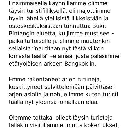
Ensimmäisellä käynnillämme olimme
täysin turistifiiliksellä, eli majotuimme
hyvin lähellä ylellisistä liikkeistään ja
ostoskeskuksistaan tunnettua Bukit
Bintangin aluetta, kuljimme must see -
paikalta toiselle ja elimme muutenkin
sellaista ”nautitaan nyt tästä viikon
lomasta täällä” -elämää, josta palasimme
etätyöläisen arkeen Bangkokiin.
Emme rakentaneet arjen rutiineja,
keskittyneet selvittelemään päivittäsen
arjen asioita ja noh, elimme kuten turisti
täällä nyt yleensä lomallaan elää.
Olemme tottakai olleet täysin turisteja
tälläkin visiitillämme, mutta kokemukset,