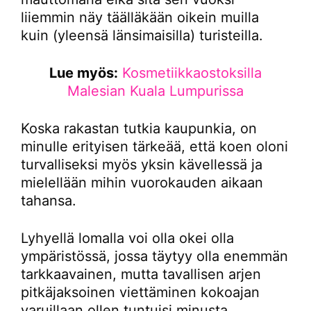
liiemmin näy täälläkään oikein muilla
kuin (yleensä länsimaisilla) turisteilla.
Lue myös:
Kosmetiikkaostoksilla
Malesian Kuala Lumpurissa
Koska rakastan tutkia kaupunkia, on
minulle erityisen tärkeää, että koen oloni
turvalliseksi myös yksin kävellessä ja
mielellään mihin vuorokauden aikaan
tahansa.
Lyhyellä lomalla voi olla okei olla
ympäristössä, jossa täytyy olla enemmän
tarkkaavainen, mutta tavallisen arjen
pitkäjaksoinen viettäminen kokoajan
varuillaan ollen tuntuisi minusta