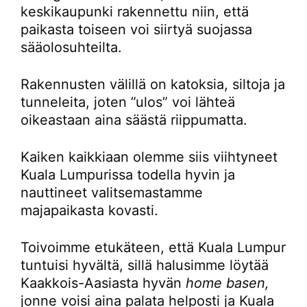
keskikaupunki rakennettu niin, että
paikasta toiseen voi siirtyä suojassa
sääolosuhteilta.
Rakennusten välillä on katoksia, siltoja ja
tunneleita, joten ”ulos” voi lähteä
oikeastaan aina säästä riippumatta.
Kaiken kaikkiaan olemme siis viihtyneet
Kuala Lumpurissa todella hyvin ja
nauttineet valitsemastamme
majapaikasta kovasti.
Toivoimme etukäteen, että Kuala Lumpur
tuntuisi hyvältä, sillä halusimme löytää
Kaakkois-Aasiasta hyvän
home basen,
jonne voisi aina palata helposti ja Kuala