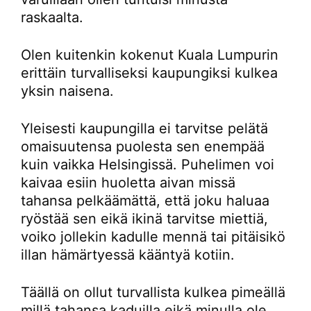
raskaalta.
Olen kuitenkin kokenut Kuala Lumpurin
erittäin turvalliseksi kaupungiksi kulkea
yksin naisena.
Yleisesti kaupungilla ei tarvitse pelätä
omaisuutensa puolesta sen enempää
kuin vaikka Helsingissä. Puhelimen voi
kaivaa esiin huoletta aivan missä
tahansa pelkäämättä, että joku haluaa
ryöstää sen eikä ikinä tarvitse miettiä,
voiko jollekin kadulle mennä tai pitäisikö
illan hämärtyessä kääntyä kotiin.
Täällä on ollut turvallista kulkea pimeällä
millä tahansa kaduilla eikä minulla ole