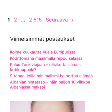
Sivu
Sivu
Sivu
1
2
…
2 515
Seuraava
→
Viimeisimmät postaukset
Kolme kuukautta Kuala Lumpurissa
Kodittomana maailmalla reppu selässä
Paluu Torreviejaan – olisiko tässä uusi
kotikaupunki?
9 tapaa, joilla minimalismi helpottaa elämää
Albanian hintataso – näin paljon 10 viikkoa
Albaniassa maksoi