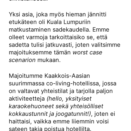
Yksi asia, joka myös hieman jännitti
etukäteen oli Kuala Lumpuriin
matkustaminen sadekaudella. Emme
olleet varmoja tarkoittaisiko se, että
sadetta tulisi jatkuvasti, joten valitsimme
majoituksemme tämän
worst case
scenarion
mukaan.
Majoitumme Kaakkois-Aasian
suurimmassa co-living-hotellissa, jossa
on valtavat yhteistilat ja tarjolla paljon
aktiviteetteja
(hello, yksityiset
karaokehuoneet sekä yhteisölliset
kokkaustunnit ja joogatunnit!)
, joten ei
haittaisi, vaikka emme liiemmin voisi
sateen takia poistua hotellilta.