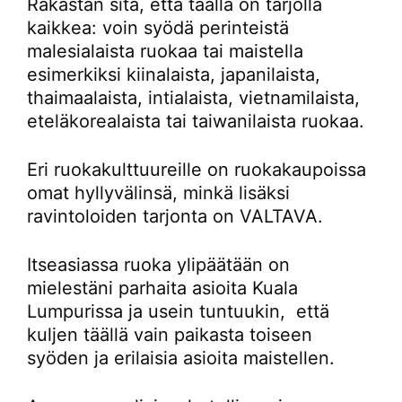
Rakastan sitä, että täällä on tarjolla
kaikkea: voin syödä perinteistä
malesialaista ruokaa tai maistella
esimerkiksi kiinalaista, japanilaista,
thaimaalaista, intialaista, vietnamilaista,
eteläkorealaista tai taiwanilaista ruokaa.
Eri ruokakulttuureille on ruokakaupoissa
omat hyllyvälinsä, minkä lisäksi
ravintoloiden tarjonta on VALTAVA.
Itseasiassa ruoka ylipäätään on
mielestäni parhaita asioita Kuala
Lumpurissa ja usein tuntuukin, että
kuljen täällä vain paikasta toiseen
syöden ja erilaisia asioita maistellen.