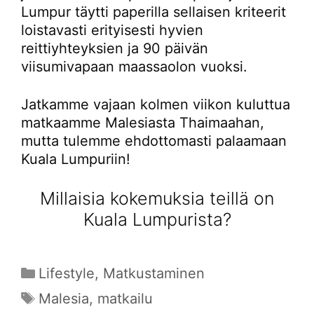
Lumpur täytti paperilla sellaisen kriteerit
loistavasti erityisesti hyvien
reittiyhteyksien ja 90 päivän
viisumivapaan maassaolon vuoksi.
Jatkamme vajaan kolmen viikon kuluttua
matkaamme Malesiasta Thaimaahan,
mutta tulemme ehdottomasti palaamaan
Kuala Lumpuriin!
Millaisia kokemuksia teillä on
Kuala Lumpurista?
Kategoriat
Lifestyle
,
Matkustaminen
Avainsanat
Malesia
,
matkailu