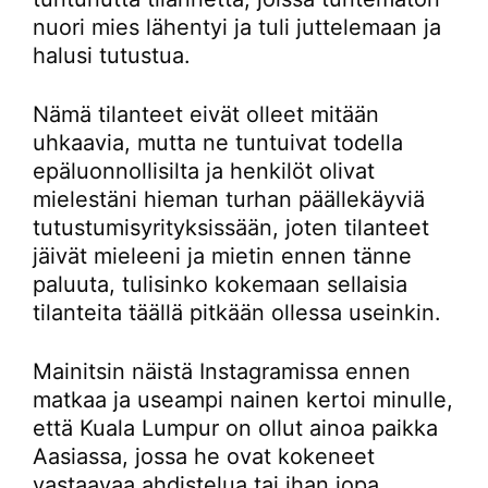
nuori mies lähentyi ja tuli juttelemaan ja
halusi tutustua.
Nämä tilanteet eivät olleet mitään
uhkaavia, mutta ne tuntuivat todella
epäluonnollisilta ja henkilöt olivat
mielestäni hieman turhan päällekäyviä
tutustumisyrityksissään, joten tilanteet
jäivät mieleeni ja mietin ennen tänne
paluuta, tulisinko kokemaan sellaisia
tilanteita täällä pitkään ollessa useinkin.
Mainitsin näistä Instagramissa ennen
matkaa ja useampi nainen kertoi minulle,
että Kuala Lumpur on ollut ainoa paikka
Aasiassa, jossa he ovat kokeneet
vastaavaa ahdistelua tai ihan jopa