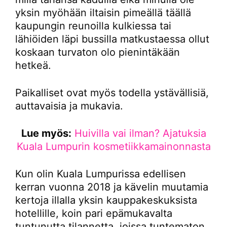
yksin myöhään iltaisin pimeällä täällä
kaupungin reunoilla kulkiessa tai
lähiöiden läpi bussilla matkustaessa ollut
koskaan turvaton olo pienintäkään
hetkeä.
Paikalliset ovat myös todella ystävällisiä,
auttavaisia ja mukavia.
Lue myös:
Huivilla vai ilman? Ajatuksia
Kuala Lumpurin kosmetiikkamainonnasta
Kun olin Kuala Lumpurissa edellisen
kerran vuonna 2018 ja kävelin muutamia
kertoja illalla yksin kauppakeskuksista
hotellille, koin pari epämukavalta
tuntunutta tilannetta, joissa tuntematon