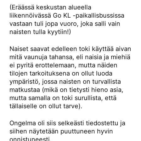
(Eräässä keskustan alueella
liikennöivässä Go KL -paikallisbussissa
vastaan tuli jopa vuoro, joka salli vain
naisten tulla kyytiin!)
Naiset saavat edelleen toki käyttää aivan
mitä vaunuja tahansa, eli naisia ja miehiä
ei pyritä erottelemaan, mutta näiden
tilojen tarkoituksena on ollut luoda
ympäristö, jossa naisten on turvallista
matkustaa (mikä on tietysti hieno asia,
mutta samalla on toki surullista, että
tällaiselle on ollut tarve).
Ongelma oli siis selkeästi tiedostettu ja
siihen näytetään puuttuneen hyvin
onnistuneesti.