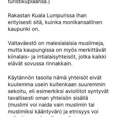
turistikuplaansa.)
Rakastan Kuala Lumpurissa ihan
erityisesti sitä, kuinka monikansallinen
kaupunki on.
Valtaväestö on malesialaisia muslimeja,
mutta kaupungissa on myös merkittävät
kiinalais- ja intialaisyhteisöt, jotka kaikki
elävät sovussa rinnakkain.
Käytännön tasolla nämä yhteisöt eivät
kuulemma usein kuitenkaan suuremmin
sekoitu, eli esimerkiksi avioliitot syntyvät
tavallisesti oman yhteisön sisällä
(muslimi voi naida vain muslimin tai
muslimiksi kääntyvän) ja etnisyys voi