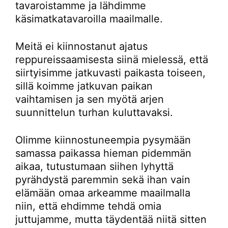
tavaroistamme ja lähdimme
käsimatkatavaroilla maailmalle.
Meitä ei kiinnostanut ajatus
reppureissaamisesta siinä mielessä, että
siirtyisimme jatkuvasti paikasta toiseen,
sillä koimme jatkuvan paikan
vaihtamisen ja sen myötä arjen
suunnittelun turhan kuluttavaksi.
Olimme kiinnostuneempia pysymään
samassa paikassa hieman pidemmän
aikaa, tutustumaan siihen lyhyttä
pyrähdystä paremmin sekä ihan vain
elämään omaa arkeamme maailmalla
niin, että ehdimme tehdä omia
juttujamme, mutta täydentää niitä sitten