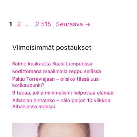
Sivu
Sivu
Sivu
1
2
…
2 515
Seuraava
→
Viimeisimmät postaukset
Kolme kuukautta Kuala Lumpurissa
Kodittomana maailmalla reppu selässä
Paluu Torreviejaan – olisiko tässä uusi
kotikaupunki?
9 tapaa, joilla minimalismi helpottaa elämää
Albanian hintataso – näin paljon 10 viikkoa
Albaniassa maksoi