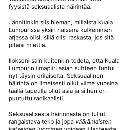
fyysistä seksuaalista häirintää.
Jännitinkin siis hieman, millaista Kuala
Lumpurissa yksin naisena kulkeminen
arjessa olisi, sillä olisi raskasta, jos sitä
pitäisi miettiä.
Ilokseni sain kuitenkin todeta, että Kuala
Lumpurin ilmapiiri asian suhteen tuntui
nyt täysin erilaiselta. Seksuaalinen
häirintä on ilmeisesti ollut viime vuosina
täällä tapetilla ollut asia ja siihen on
puututtu radikaalisti.
Seksuaalisesta häirinnästä on tullut
rangaistava teko ja jopa
vääränlaisten
katseiden luominen
voidaan tilanteesta