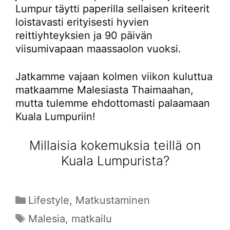
Lumpur täytti paperilla sellaisen kriteerit
loistavasti erityisesti hyvien
reittiyhteyksien ja 90 päivän
viisumivapaan maassaolon vuoksi.
Jatkamme vajaan kolmen viikon kuluttua
matkaamme Malesiasta Thaimaahan,
mutta tulemme ehdottomasti palaamaan
Kuala Lumpuriin!
Millaisia kokemuksia teillä on
Kuala Lumpurista?
Kategoriat
Lifestyle
,
Matkustaminen
Avainsanat
Malesia
,
matkailu