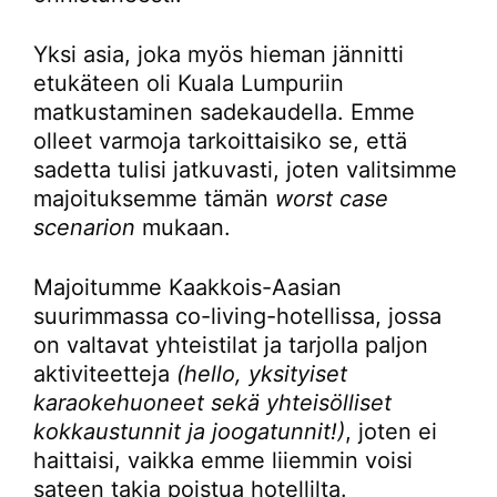
Yksi asia, joka myös hieman jännitti
etukäteen oli Kuala Lumpuriin
matkustaminen sadekaudella. Emme
olleet varmoja tarkoittaisiko se, että
sadetta tulisi jatkuvasti, joten valitsimme
majoituksemme tämän
worst case
scenarion
mukaan.
Majoitumme Kaakkois-Aasian
suurimmassa co-living-hotellissa, jossa
on valtavat yhteistilat ja tarjolla paljon
aktiviteetteja
(hello, yksityiset
karaokehuoneet sekä yhteisölliset
kokkaustunnit ja joogatunnit!)
, joten ei
haittaisi, vaikka emme liiemmin voisi
sateen takia poistua hotellilta.