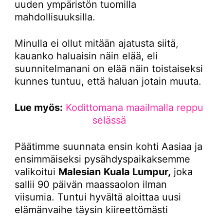
uuden ympäristön tuomilla
mahdollisuuksilla.
Minulla ei ollut mitään ajatusta siitä,
kauanko haluaisin näin elää, eli
suunnitelmanani on elää näin toistaiseksi
kunnes tuntuu, että haluan jotain muuta.
Lue myös:
Kodittomana maailmalla reppu
selässä
Päätimme suunnata ensin kohti Aasiaa ja
ensimmäiseksi pysähdyspaikaksemme
valikoitui
Malesian
Kuala Lumpur,
joka
sallii 90 päivän maassaolon ilman
viisumia. Tuntui hyvältä aloittaa uusi
elämänvaihe täysin kiireettömästi