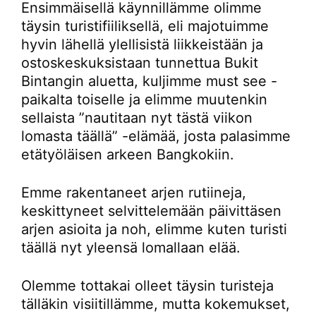
Ensimmäisellä käynnillämme olimme
täysin turistifiiliksellä, eli majotuimme
hyvin lähellä ylellisistä liikkeistään ja
ostoskeskuksistaan tunnettua Bukit
Bintangin aluetta, kuljimme must see -
paikalta toiselle ja elimme muutenkin
sellaista ”nautitaan nyt tästä viikon
lomasta täällä” -elämää, josta palasimme
etätyöläisen arkeen Bangkokiin.
Emme rakentaneet arjen rutiineja,
keskittyneet selvittelemään päivittäsen
arjen asioita ja noh, elimme kuten turisti
täällä nyt yleensä lomallaan elää.
Olemme tottakai olleet täysin turisteja
tälläkin visiitillämme, mutta kokemukset,