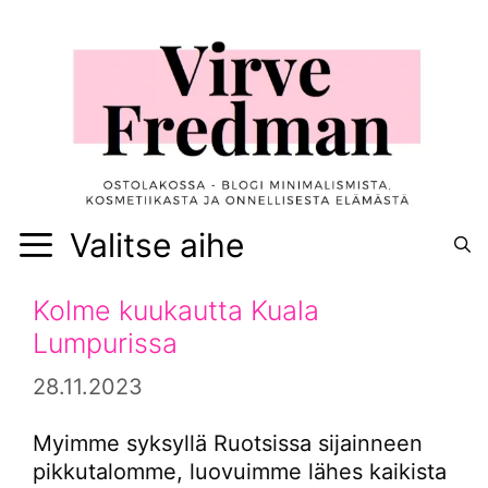
Siirry
sisältöön
Valitse aihe
Kolme kuukautta Kuala
Lumpurissa
28.11.2023
Myimme syksyllä Ruotsissa sijainneen
pikkutalomme, luovuimme lähes kaikista