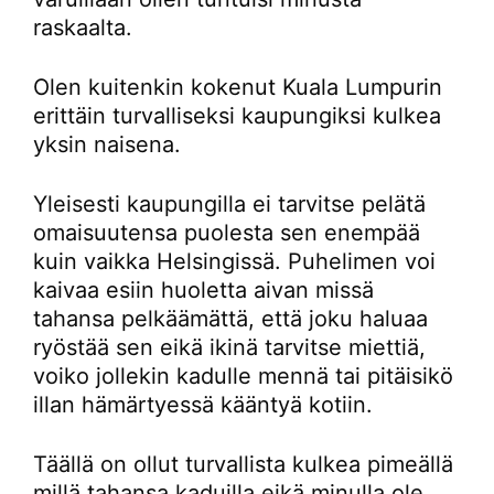
raskaalta.
Olen kuitenkin kokenut Kuala Lumpurin
erittäin turvalliseksi kaupungiksi kulkea
yksin naisena.
Yleisesti kaupungilla ei tarvitse pelätä
omaisuutensa puolesta sen enempää
kuin vaikka Helsingissä. Puhelimen voi
kaivaa esiin huoletta aivan missä
tahansa pelkäämättä, että joku haluaa
ryöstää sen eikä ikinä tarvitse miettiä,
voiko jollekin kadulle mennä tai pitäisikö
illan hämärtyessä kääntyä kotiin.
Täällä on ollut turvallista kulkea pimeällä
millä tahansa kaduilla eikä minulla ole