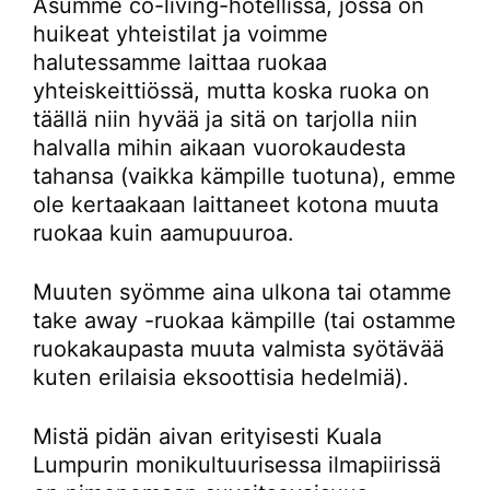
Asumme co-living-hotellissa, jossa on
huikeat yhteistilat ja voimme
halutessamme laittaa ruokaa
yhteiskeittiössä, mutta koska ruoka on
täällä niin hyvää ja sitä on tarjolla niin
halvalla mihin aikaan vuorokaudesta
tahansa (vaikka kämpille tuotuna), emme
ole kertaakaan laittaneet kotona muuta
ruokaa kuin aamupuuroa.
Muuten syömme aina ulkona tai otamme
take away -ruokaa kämpille (tai ostamme
ruokakaupasta muuta valmista syötävää
kuten erilaisia eksoottisia hedelmiä).
Mistä pidän aivan erityisesti Kuala
Lumpurin monikultuurisessa ilmapiirissä