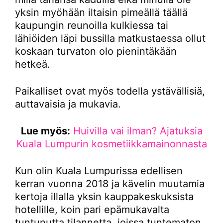
yksin myöhään iltaisin pimeällä täällä
kaupungin reunoilla kulkiessa tai
lähiöiden läpi bussilla matkustaessa ollut
koskaan turvaton olo pienintäkään
hetkeä.
Paikalliset ovat myös todella ystävällisiä,
auttavaisia ja mukavia.
Lue myös:
Huivilla vai ilman? Ajatuksia
Kuala Lumpurin kosmetiikkamainonnasta
Kun olin Kuala Lumpurissa edellisen
kerran vuonna 2018 ja kävelin muutamia
kertoja illalla yksin kauppakeskuksista
hotellille, koin pari epämukavalta
tuntunutta tilannetta, joissa tuntematon