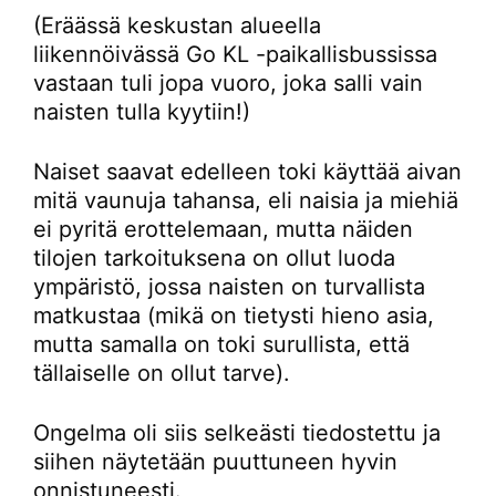
(Eräässä keskustan alueella
liikennöivässä Go KL -paikallisbussissa
vastaan tuli jopa vuoro, joka salli vain
naisten tulla kyytiin!)
Naiset saavat edelleen toki käyttää aivan
mitä vaunuja tahansa, eli naisia ja miehiä
ei pyritä erottelemaan, mutta näiden
tilojen tarkoituksena on ollut luoda
ympäristö, jossa naisten on turvallista
matkustaa (mikä on tietysti hieno asia,
mutta samalla on toki surullista, että
tällaiselle on ollut tarve).
Ongelma oli siis selkeästi tiedostettu ja
siihen näytetään puuttuneen hyvin
onnistuneesti.