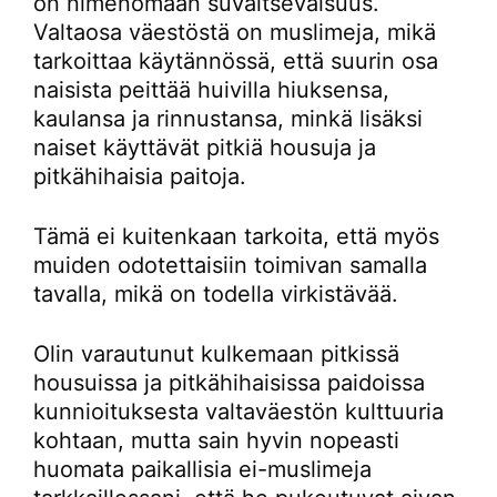
on nimenomaan suvaitsevaisuus.
Valtaosa väestöstä on muslimeja, mikä
tarkoittaa käytännössä, että suurin osa
naisista peittää huivilla hiuksensa,
kaulansa ja rinnustansa, minkä lisäksi
naiset käyttävät pitkiä housuja ja
pitkähihaisia paitoja.
Tämä ei kuitenkaan tarkoita, että myös
muiden odotettaisiin toimivan samalla
tavalla, mikä on todella virkistävää.
Olin varautunut kulkemaan pitkissä
housuissa ja pitkähihaisissa paidoissa
kunnioituksesta valtaväestön kulttuuria
kohtaan, mutta sain hyvin nopeasti
huomata paikallisia ei-muslimeja