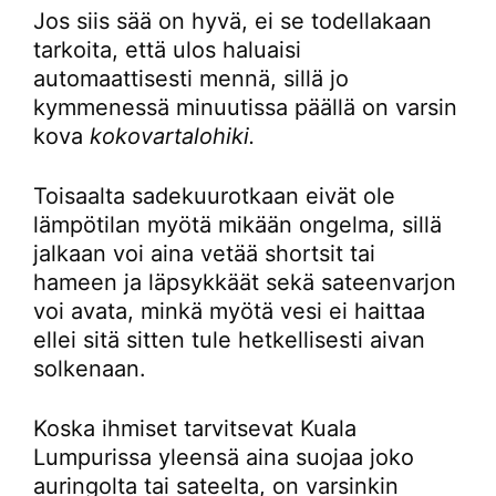
Jos siis sää on hyvä, ei se todellakaan
tarkoita, että ulos haluaisi
automaattisesti mennä, sillä jo
kymmenessä minuutissa päällä on varsin
kova
kokovartalohiki.
Toisaalta sadekuurotkaan eivät ole
lämpötilan myötä mikään ongelma, sillä
jalkaan voi aina vetää shortsit tai
hameen ja läpsykkäät sekä sateenvarjon
voi avata, minkä myötä vesi ei haittaa
ellei sitä sitten tule hetkellisesti aivan
solkenaan.
Koska ihmiset tarvitsevat Kuala
Lumpurissa yleensä aina suojaa joko
auringolta tai sateelta, on varsinkin