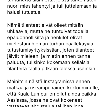
nuori mies lähentyi ja tuli juttelemaan ja
halusi tutustua.
Nämä tilanteet eivät olleet mitään
uhkaavia, mutta ne tuntuivat todella
epäluonnollisilta ja henkilöt olivat
mielestäni hieman turhan päällekäyviä
tutustumisyrityksissään, joten tilanteet
jäivät mieleeni ja mietin ennen tänne
paluuta, tulisinko kokemaan sellaisia
tilanteita täällä pitkään ollessa useinkin.
Mainitsin näistä Instagramissa ennen
matkaa ja useampi nainen kertoi minulle,
että Kuala Lumpur on ollut ainoa paikka
Aasiassa, jossa he ovat kokeneet
vastaavaa ahdistelua tai ihan jopa