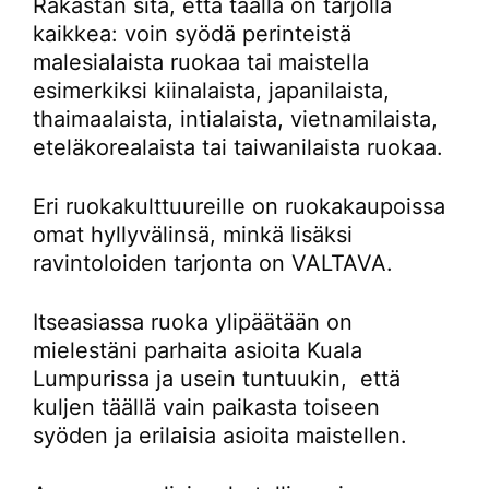
Rakastan sitä, että täällä on tarjolla
kaikkea: voin syödä perinteistä
malesialaista ruokaa tai maistella
esimerkiksi kiinalaista, japanilaista,
thaimaalaista, intialaista, vietnamilaista,
eteläkorealaista tai taiwanilaista ruokaa.
Eri ruokakulttuureille on ruokakaupoissa
omat hyllyvälinsä, minkä lisäksi
ravintoloiden tarjonta on VALTAVA.
Itseasiassa ruoka ylipäätään on
mielestäni parhaita asioita Kuala
Lumpurissa ja usein tuntuukin, että
kuljen täällä vain paikasta toiseen
syöden ja erilaisia asioita maistellen.