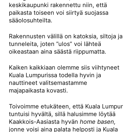
keskikaupunki rakennettu niin, että
paikasta toiseen voi siirtyä suojassa
sääolosuhteilta.
Rakennusten välillä on katoksia, siltoja ja
tunneleita, joten ”ulos” voi lähteä
oikeastaan aina säästä riippumatta.
Kaiken kaikkiaan olemme siis viihtyneet
Kuala Lumpurissa todella hyvin ja
nauttineet valitsemastamme
majapaikasta kovasti.
Toivoimme etukäteen, että Kuala Lumpur
tuntuisi hyvältä, sillä halusimme löytää
Kaakkois-Aasiasta hyvän
home basen,
jonne voisi aina palata helposti ja Kuala