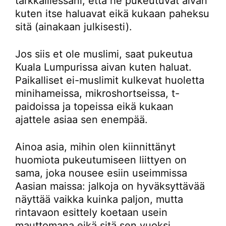
tarkkaillessani, että he pukeutuvat aivan
kuten itse haluavat eikä kukaan paheksu
sitä (ainakaan julkisesti).
Jos siis et ole muslimi, saat pukeutua
Kuala Lumpurissa aivan kuten haluat.
Paikalliset ei-muslimit kulkevat huoletta
minihameissa, mikroshortseissa, t-
paidoissa ja topeissa eikä kukaan
ajattele asiaa sen enempää.
Ainoa asia, mihin olen kiinnittänyt
huomiota pukeutumiseen liittyen on
sama, joka nousee esiin useimmissa
Aasian maissa: jalkoja on hyväksyttävää
näyttää vaikka kuinka paljon, mutta
rintavaon esittely koetaan usein
mauttomana eikä sitä sen vuoksi