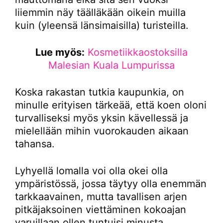
liiemmin näy täälläkään oikein muilla
kuin (yleensä länsimaisilla) turisteilla.
Lue myös:
Kosmetiikkaostoksilla
Malesian Kuala Lumpurissa
Koska rakastan tutkia kaupunkia, on
minulle erityisen tärkeää, että koen oloni
turvalliseksi myös yksin kävellessä ja
mielellään mihin vuorokauden aikaan
tahansa.
Lyhyellä lomalla voi olla okei olla
ympäristössä, jossa täytyy olla enemmän
tarkkaavainen, mutta tavallisen arjen
pitkäjaksoinen viettäminen kokoajan
varuillaan ollen tuntuisi minusta