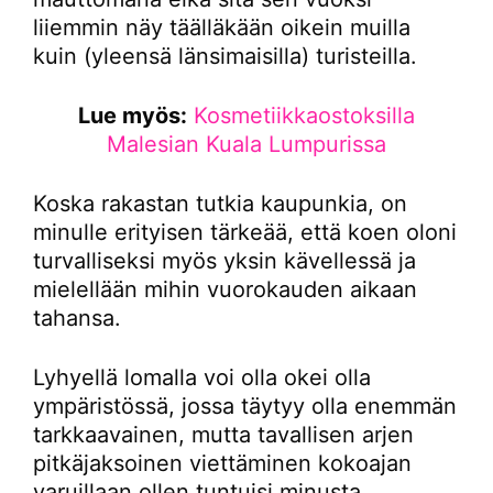
liiemmin näy täälläkään oikein muilla
kuin (yleensä länsimaisilla) turisteilla.
Lue myös:
Kosmetiikkaostoksilla
Malesian Kuala Lumpurissa
Koska rakastan tutkia kaupunkia, on
minulle erityisen tärkeää, että koen oloni
turvalliseksi myös yksin kävellessä ja
mielellään mihin vuorokauden aikaan
tahansa.
Lyhyellä lomalla voi olla okei olla
ympäristössä, jossa täytyy olla enemmän
tarkkaavainen, mutta tavallisen arjen
pitkäjaksoinen viettäminen kokoajan
varuillaan ollen tuntuisi minusta