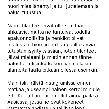
nuori mies lähentyi ja tuli juttelemaan ja
halusi tutustua.
Nämä tilanteet eivät olleet mitään
uhkaavia, mutta ne tuntuivat todella
epäluonnollisilta ja henkilöt olivat
mielestäni hieman turhan päällekäyviä
tutustumisyrityksissään, joten tilanteet
jäivät mieleeni ja mietin ennen tänne
paluuta, tulisinko kokemaan sellaisia
tilanteita täällä pitkään ollessa useinkin.
Mainitsin näistä Instagramissa ennen
matkaa ja useampi nainen kertoi minulle,
että Kuala Lumpur on ollut ainoa paikka
Aasiassa, jossa he ovat kokeneet
vastaavaa ahdistelua tai ihan jopa