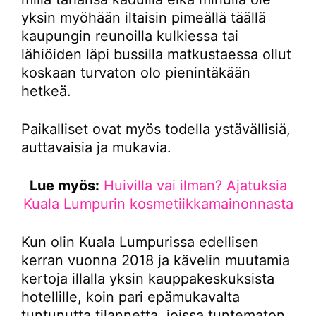
yksin myöhään iltaisin pimeällä täällä
kaupungin reunoilla kulkiessa tai
lähiöiden läpi bussilla matkustaessa ollut
koskaan turvaton olo pienintäkään
hetkeä.
Paikalliset ovat myös todella ystävällisiä,
auttavaisia ja mukavia.
Lue myös:
Huivilla vai ilman? Ajatuksia
Kuala Lumpurin kosmetiikkamainonnasta
Kun olin Kuala Lumpurissa edellisen
kerran vuonna 2018 ja kävelin muutamia
kertoja illalla yksin kauppakeskuksista
hotellille, koin pari epämukavalta
tuntunutta tilannetta, joissa tuntematon