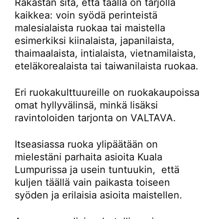
Rakastan sitä, että täällä on tarjolla
kaikkea: voin syödä perinteistä
malesialaista ruokaa tai maistella
esimerkiksi kiinalaista, japanilaista,
thaimaalaista, intialaista, vietnamilaista,
eteläkorealaista tai taiwanilaista ruokaa.
Eri ruokakulttuureille on ruokakaupoissa
omat hyllyvälinsä, minkä lisäksi
ravintoloiden tarjonta on VALTAVA.
Itseasiassa ruoka ylipäätään on
mielestäni parhaita asioita Kuala
Lumpurissa ja usein tuntuukin, että
kuljen täällä vain paikasta toiseen
syöden ja erilaisia asioita maistellen.