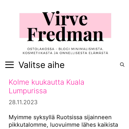
Siirry
sisältöön
Valitse aihe
Kolme kuukautta Kuala
Lumpurissa
28.11.2023
Myimme syksyllä Ruotsissa sijainneen
pikkutalomme, luovuimme lähes kaikista