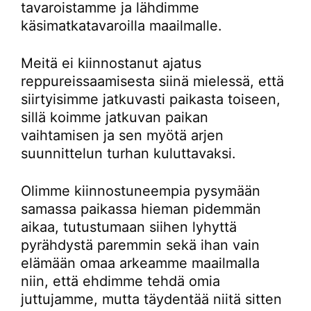
tavaroistamme ja lähdimme
käsimatkatavaroilla maailmalle.
Meitä ei kiinnostanut ajatus
reppureissaamisesta siinä mielessä, että
siirtyisimme jatkuvasti paikasta toiseen,
sillä koimme jatkuvan paikan
vaihtamisen ja sen myötä arjen
suunnittelun turhan kuluttavaksi.
Olimme kiinnostuneempia pysymään
samassa paikassa hieman pidemmän
aikaa, tutustumaan siihen lyhyttä
pyrähdystä paremmin sekä ihan vain
elämään omaa arkeamme maailmalla
niin, että ehdimme tehdä omia
juttujamme, mutta täydentää niitä sitten