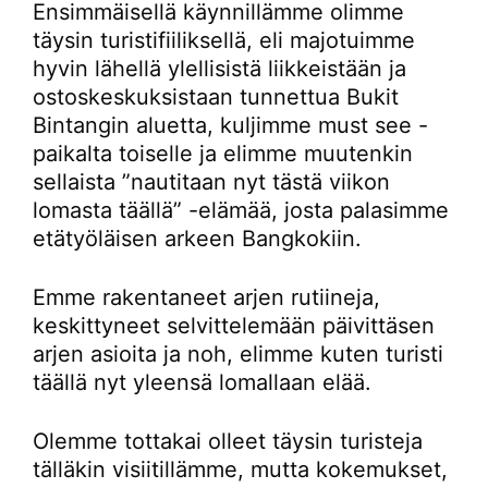
Ensimmäisellä käynnillämme olimme
täysin turistifiiliksellä, eli majotuimme
hyvin lähellä ylellisistä liikkeistään ja
ostoskeskuksistaan tunnettua Bukit
Bintangin aluetta, kuljimme must see -
paikalta toiselle ja elimme muutenkin
sellaista ”nautitaan nyt tästä viikon
lomasta täällä” -elämää, josta palasimme
etätyöläisen arkeen Bangkokiin.
Emme rakentaneet arjen rutiineja,
keskittyneet selvittelemään päivittäsen
arjen asioita ja noh, elimme kuten turisti
täällä nyt yleensä lomallaan elää.
Olemme tottakai olleet täysin turisteja
tälläkin visiitillämme, mutta kokemukset,