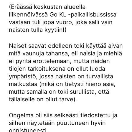
(Eräässä keskustan alueella
liikennöivässä Go KL -paikallisbussissa
vastaan tuli jopa vuoro, joka salli vain
naisten tulla kyytiin!)
Naiset saavat edelleen toki käyttää aivan
mitä vaunuja tahansa, eli naisia ja miehiä
ei pyritä erottelemaan, mutta näiden
tilojen tarkoituksena on ollut luoda
ympäristö, jossa naisten on turvallista
matkustaa (mikä on tietysti hieno asia,
mutta samalla on toki surullista, että
tällaiselle on ollut tarve).
Ongelma oli siis selkeästi tiedostettu ja
siihen näytetään puuttuneen hyvin
onnistuneesti.