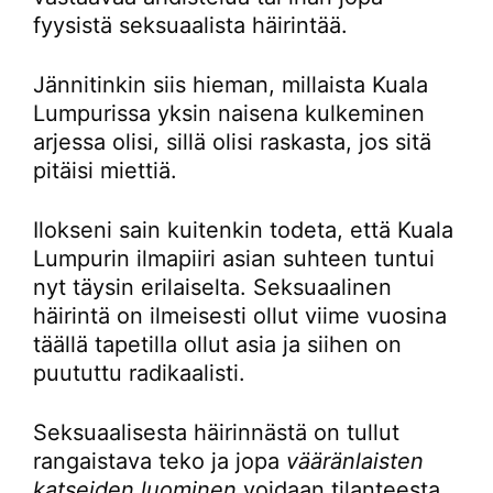
fyysistä seksuaalista häirintää.
Jännitinkin siis hieman, millaista Kuala
Lumpurissa yksin naisena kulkeminen
arjessa olisi, sillä olisi raskasta, jos sitä
pitäisi miettiä.
Ilokseni sain kuitenkin todeta, että Kuala
Lumpurin ilmapiiri asian suhteen tuntui
nyt täysin erilaiselta. Seksuaalinen
häirintä on ilmeisesti ollut viime vuosina
täällä tapetilla ollut asia ja siihen on
puututtu radikaalisti.
Seksuaalisesta häirinnästä on tullut
rangaistava teko ja jopa
vääränlaisten
katseiden luominen
voidaan tilanteesta