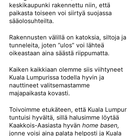
keskikaupunki rakennettu niin, että
paikasta toiseen voi siirtyä suojassa
sääolosuhteilta.
Rakennusten välillä on katoksia, siltoja ja
tunneleita, joten ”ulos” voi lähteä
oikeastaan aina säästä riippumatta.
Kaiken kaikkiaan olemme siis viihtyneet
Kuala Lumpurissa todella hyvin ja
nauttineet valitsemastamme
majapaikasta kovasti.
Toivoimme etukäteen, että Kuala Lumpur
tuntuisi hyvältä, sillä halusimme löytää
Kaakkois-Aasiasta hyvän
home basen,
jonne voisi aina palata helposti ja Kuala