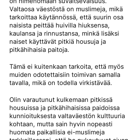
on nimenomaan suvaitsevaisuus.
Valtaosa väestöstä on muslimeja, mikä
tarkoittaa käytännössä, että suurin osa
naisista peittää huivilla hiuksensa,
kaulansa ja rinnustansa, minkä lisäksi
naiset käyttävät pitkiä housuja ja
pitkähihaisia paitoja.
Tämä ei kuitenkaan tarkoita, että myös
muiden odotettaisiin toimivan samalla
tavalla, mikä on todella virkistävää.
Olin varautunut kulkemaan pitkissä
housuissa ja pitkähihaisissa paidoissa
kunnioituksesta valtaväestön kulttuuria
kohtaan, mutta sain hyvin nopeasti
huomata paikallisia ei-muslimeja