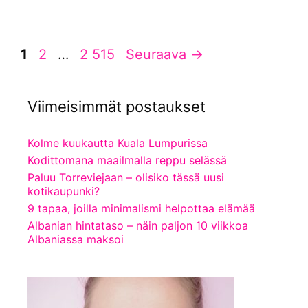
Sivu
Sivu
Sivu
1
2
…
2 515
Seuraava
→
Viimeisimmät postaukset
Kolme kuukautta Kuala Lumpurissa
Kodittomana maailmalla reppu selässä
Paluu Torreviejaan – olisiko tässä uusi
kotikaupunki?
9 tapaa, joilla minimalismi helpottaa elämää
Albanian hintataso – näin paljon 10 viikkoa
Albaniassa maksoi