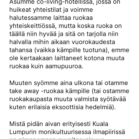
Asumme co-living-hotellissa, jossa on
huikeat yhteistilat ja voimme
halutessamme laittaa ruokaa
yhteiskeittiössä, mutta koska ruoka on
täällä niin hyvää ja sitä on tarjolla niin
halvalla mihin aikaan vuorokaudesta
tahansa (vaikka kämpille tuotuna), emme
ole kertaakaan laittaneet kotona muuta
ruokaa kuin aamupuuroa.
Muuten syömme aina ulkona tai otamme
take away -ruokaa kämpille (tai ostamme
ruokakaupasta muuta valmista syötävää
kuten erilaisia eksoottisia hedelmiä).
Mistä pidän aivan erityisesti Kuala
Lumpurin monikultuurisessa ilmapiirissä