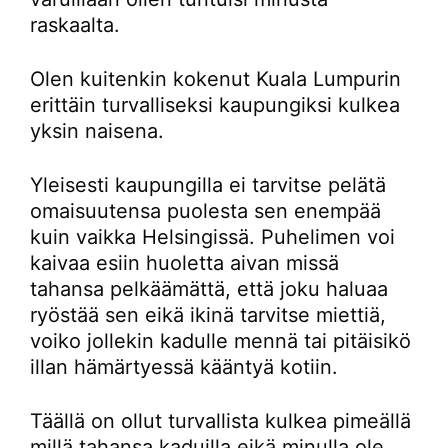
raskaalta.
Olen kuitenkin kokenut Kuala Lumpurin
erittäin turvalliseksi kaupungiksi kulkea
yksin naisena.
Yleisesti kaupungilla ei tarvitse pelätä
omaisuutensa puolesta sen enempää
kuin vaikka Helsingissä. Puhelimen voi
kaivaa esiin huoletta aivan missä
tahansa pelkäämättä, että joku haluaa
ryöstää sen eikä ikinä tarvitse miettiä,
voiko jollekin kadulle mennä tai pitäisikö
illan hämärtyessä kääntyä kotiin.
Täällä on ollut turvallista kulkea pimeällä
millä tahansa kaduilla eikä minulla ole