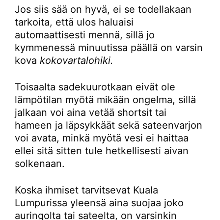
Jos siis sää on hyvä, ei se todellakaan
tarkoita, että ulos haluaisi
automaattisesti mennä, sillä jo
kymmenessä minuutissa päällä on varsin
kova
kokovartalohiki.
Toisaalta sadekuurotkaan eivät ole
lämpötilan myötä mikään ongelma, sillä
jalkaan voi aina vetää shortsit tai
hameen ja läpsykkäät sekä sateenvarjon
voi avata, minkä myötä vesi ei haittaa
ellei sitä sitten tule hetkellisesti aivan
solkenaan.
Koska ihmiset tarvitsevat Kuala
Lumpurissa yleensä aina suojaa joko
auringolta tai sateelta, on varsinkin