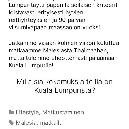
Lumpur täytti paperilla sellaisen kriteerit
loistavasti erityisesti hyvien
reittiyhteyksien ja 90 päivän
viisumivapaan maassaolon vuoksi.
Jatkamme vajaan kolmen viikon kuluttua
matkaamme Malesiasta Thaimaahan,
mutta tulemme ehdottomasti palaamaan
Kuala Lumpuriin!
Millaisia kokemuksia teillä on
Kuala Lumpurista?
Kategoriat
Lifestyle
,
Matkustaminen
Avainsanat
Malesia
,
matkailu