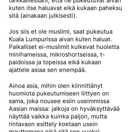
tarkkaillessani, että he pukeutuvat aivan
kuten itse haluavat eikä kukaan paheksu
sitä (ainakaan julkisesti).
Jos siis et ole muslimi, saat pukeutua
Kuala Lumpurissa aivan kuten haluat.
Paikalliset ei-muslimit kulkevat huoletta
minihameissa, mikroshortseissa, t-
paidoissa ja topeissa eikä kukaan
ajattele asiaa sen enempää.
Ainoa asia, mihin olen kiinnittänyt
huomiota pukeutumiseen liittyen on
sama, joka nousee esiin useimmissa
Aasian maissa: jalkoja on hyväksyttävää
näyttää vaikka kuinka paljon, mutta
rintavaon esittely koetaan usein
mauttomana eikä sitä sen vuoksi