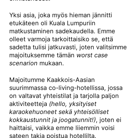
Yksi asia, joka myös hieman jännitti
etukäteen oli Kuala Lumpuriin
matkustaminen sadekaudella. Emme
olleet varmoja tarkoittaisiko se, että
sadetta tulisi jatkuvasti, joten valitsimme
majoituksemme tämän
worst case
scenarion
mukaan.
Majoitumme Kaakkois-Aasian
suurimmassa co-living-hotellissa, jossa
on valtavat yhteistilat ja tarjolla paljon
aktiviteetteja
(hello, yksityiset
karaokehuoneet sekä yhteisölliset
kokkaustunnit ja joogatunnit!)
, joten ei
haittaisi, vaikka emme liiemmin voisi
sateen takia poistua hotellilta.