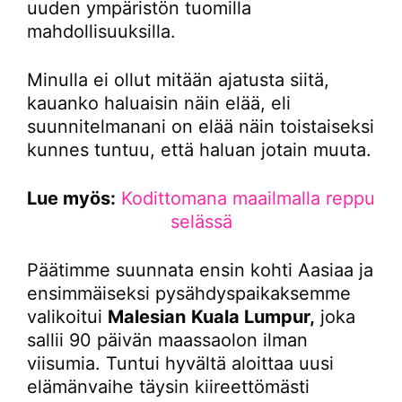
uuden ympäristön tuomilla
mahdollisuuksilla.
Minulla ei ollut mitään ajatusta siitä,
kauanko haluaisin näin elää, eli
suunnitelmanani on elää näin toistaiseksi
kunnes tuntuu, että haluan jotain muuta.
Lue myös:
Kodittomana maailmalla reppu
selässä
Päätimme suunnata ensin kohti Aasiaa ja
ensimmäiseksi pysähdyspaikaksemme
valikoitui
Malesian
Kuala Lumpur,
joka
sallii 90 päivän maassaolon ilman
viisumia. Tuntui hyvältä aloittaa uusi
elämänvaihe täysin kiireettömästi