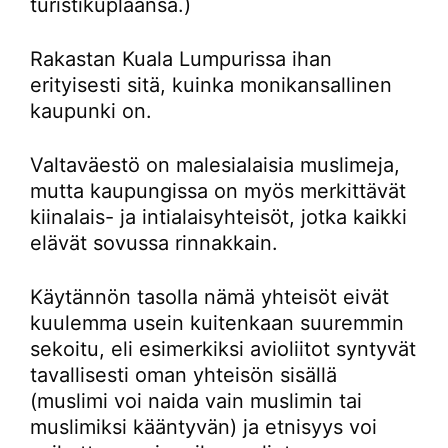
turistikuplaansa.)
Rakastan Kuala Lumpurissa ihan
erityisesti sitä, kuinka monikansallinen
kaupunki on.
Valtaväestö on malesialaisia muslimeja,
mutta kaupungissa on myös merkittävät
kiinalais- ja intialaisyhteisöt, jotka kaikki
elävät sovussa rinnakkain.
Käytännön tasolla nämä yhteisöt eivät
kuulemma usein kuitenkaan suuremmin
sekoitu, eli esimerkiksi avioliitot syntyvät
tavallisesti oman yhteisön sisällä
(muslimi voi naida vain muslimin tai
muslimiksi kääntyvän) ja etnisyys voi