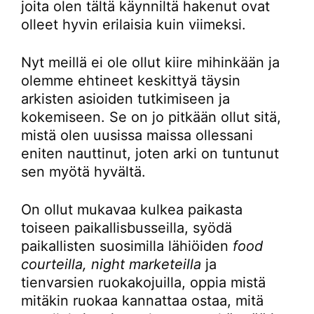
joita olen tältä käynniltä hakenut ovat
olleet hyvin erilaisia kuin viimeksi.
Nyt meillä ei ole ollut kiire mihinkään ja
olemme ehtineet keskittyä täysin
arkisten asioiden tutkimiseen ja
kokemiseen. Se on jo pitkään ollut sitä,
mistä olen uusissa maissa ollessani
eniten nauttinut, joten arki on tuntunut
sen myötä hyvältä.
On ollut mukavaa kulkea paikasta
toiseen paikallisbusseilla, syödä
paikallisten suosimilla lähiöiden
food
courteilla, night marketeilla
ja
tienvarsien ruokakojuilla, oppia mistä
mitäkin ruokaa kannattaa ostaa, mitä