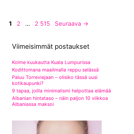
Sivu
Sivu
Sivu
1
2
…
2 515
Seuraava
→
Viimeisimmät postaukset
Kolme kuukautta Kuala Lumpurissa
Kodittomana maailmalla reppu selässä
Paluu Torreviejaan – olisiko tässä uusi
kotikaupunki?
9 tapaa, joilla minimalismi helpottaa elämää
Albanian hintataso – näin paljon 10 viikkoa
Albaniassa maksoi