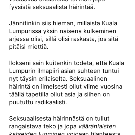
fyysistä seksuaalista häirintää.
Jännitinkin siis hieman, millaista Kuala
Lumpurissa yksin naisena kulkeminen
arjessa olisi, sillä olisi raskasta, jos sitä
pitäisi miettiä.
Ilokseni sain kuitenkin todeta, että Kuala
Lumpurin ilmapiiri asian suhteen tuntui
nyt täysin erilaiselta. Seksuaalinen
häirintä on ilmeisesti ollut viime vuosina
täällä tapetilla ollut asia ja siihen on
puututtu radikaalisti.
Seksuaalisesta häirinnästä on tullut
rangaistava teko ja jopa
vääränlaisten
katseiden luominen
voidaan tilanteesta