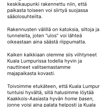
keskikaupunki rakennettu niin, että
paikasta toiseen voi siirtyä suojassa
sääolosuhteilta.
Rakennusten välillä on katoksia, siltoja ja
tunneleita, joten ”ulos” voi lähteä
oikeastaan aina säästä riippumatta.
Kaiken kaikkiaan olemme siis viihtyneet
Kuala Lumpurissa todella hyvin ja
nauttineet valitsemastamme
majapaikasta kovasti.
Toivoimme etukäteen, että Kuala Lumpur
tuntuisi hyvältä, sillä halusimme löytää
Kaakkois-Aasiasta hyvän
home basen,
jonne voisi aina palata helposti ja Kuala