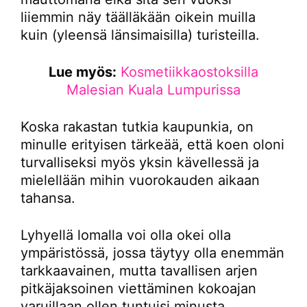
liiemmin näy täälläkään oikein muilla
kuin (yleensä länsimaisilla) turisteilla.
Lue myös:
Kosmetiikkaostoksilla
Malesian Kuala Lumpurissa
Koska rakastan tutkia kaupunkia, on
minulle erityisen tärkeää, että koen oloni
turvalliseksi myös yksin kävellessä ja
mielellään mihin vuorokauden aikaan
tahansa.
Lyhyellä lomalla voi olla okei olla
ympäristössä, jossa täytyy olla enemmän
tarkkaavainen, mutta tavallisen arjen
pitkäjaksoinen viettäminen kokoajan
varuillaan ollen tuntuisi minusta