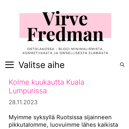
Siirry
sisältöön
Valitse aihe
Kolme kuukautta Kuala
Lumpurissa
28.11.2023
Myimme syksyllä Ruotsissa sijainneen
pikkutalomme, luovuimme lähes kaikista