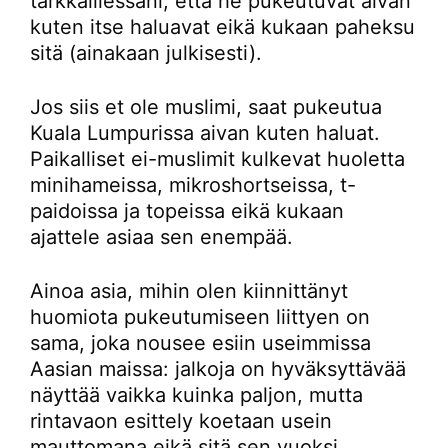
tarkkaillessani, että he pukeutuvat aivan
kuten itse haluavat eikä kukaan paheksu
sitä (ainakaan julkisesti).
Jos siis et ole muslimi, saat pukeutua
Kuala Lumpurissa aivan kuten haluat.
Paikalliset ei-muslimit kulkevat huoletta
minihameissa, mikroshortseissa, t-
paidoissa ja topeissa eikä kukaan
ajattele asiaa sen enempää.
Ainoa asia, mihin olen kiinnittänyt
huomiota pukeutumiseen liittyen on
sama, joka nousee esiin useimmissa
Aasian maissa: jalkoja on hyväksyttävää
näyttää vaikka kuinka paljon, mutta
rintavaon esittely koetaan usein
mauttomana eikä sitä sen vuoksi