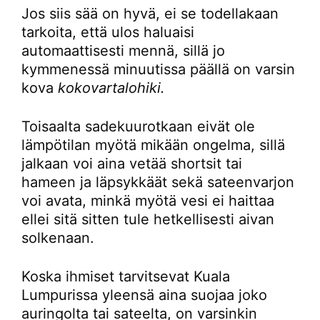
Jos siis sää on hyvä, ei se todellakaan
tarkoita, että ulos haluaisi
automaattisesti mennä, sillä jo
kymmenessä minuutissa päällä on varsin
kova
kokovartalohiki.
Toisaalta sadekuurotkaan eivät ole
lämpötilan myötä mikään ongelma, sillä
jalkaan voi aina vetää shortsit tai
hameen ja läpsykkäät sekä sateenvarjon
voi avata, minkä myötä vesi ei haittaa
ellei sitä sitten tule hetkellisesti aivan
solkenaan.
Koska ihmiset tarvitsevat Kuala
Lumpurissa yleensä aina suojaa joko
auringolta tai sateelta, on varsinkin