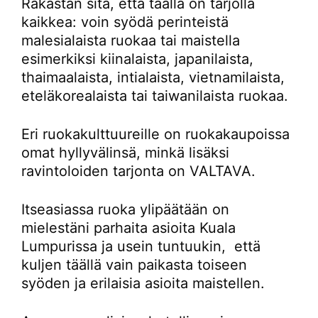
Rakastan sitä, että täällä on tarjolla
kaikkea: voin syödä perinteistä
malesialaista ruokaa tai maistella
esimerkiksi kiinalaista, japanilaista,
thaimaalaista, intialaista, vietnamilaista,
eteläkorealaista tai taiwanilaista ruokaa.
Eri ruokakulttuureille on ruokakaupoissa
omat hyllyvälinsä, minkä lisäksi
ravintoloiden tarjonta on VALTAVA.
Itseasiassa ruoka ylipäätään on
mielestäni parhaita asioita Kuala
Lumpurissa ja usein tuntuukin, että
kuljen täällä vain paikasta toiseen
syöden ja erilaisia asioita maistellen.