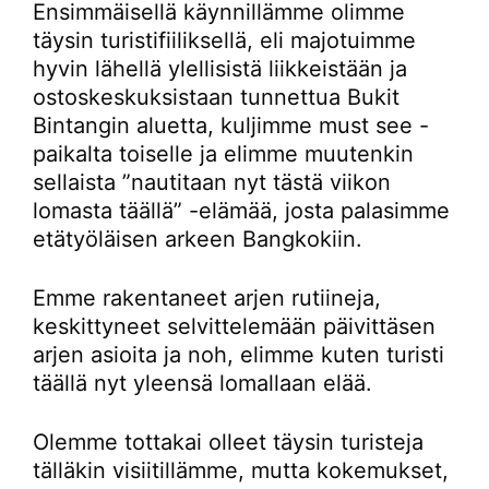
Ensimmäisellä käynnillämme olimme
täysin turistifiiliksellä, eli majotuimme
hyvin lähellä ylellisistä liikkeistään ja
ostoskeskuksistaan tunnettua Bukit
Bintangin aluetta, kuljimme must see -
paikalta toiselle ja elimme muutenkin
sellaista ”nautitaan nyt tästä viikon
lomasta täällä” -elämää, josta palasimme
etätyöläisen arkeen Bangkokiin.
Emme rakentaneet arjen rutiineja,
keskittyneet selvittelemään päivittäsen
arjen asioita ja noh, elimme kuten turisti
täällä nyt yleensä lomallaan elää.
Olemme tottakai olleet täysin turisteja
tälläkin visiitillämme, mutta kokemukset,