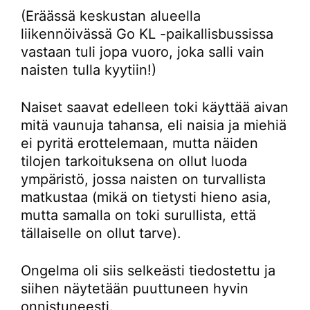
(Eräässä keskustan alueella
liikennöivässä Go KL -paikallisbussissa
vastaan tuli jopa vuoro, joka salli vain
naisten tulla kyytiin!)
Naiset saavat edelleen toki käyttää aivan
mitä vaunuja tahansa, eli naisia ja miehiä
ei pyritä erottelemaan, mutta näiden
tilojen tarkoituksena on ollut luoda
ympäristö, jossa naisten on turvallista
matkustaa (mikä on tietysti hieno asia,
mutta samalla on toki surullista, että
tällaiselle on ollut tarve).
Ongelma oli siis selkeästi tiedostettu ja
siihen näytetään puuttuneen hyvin
onnistuneesti.