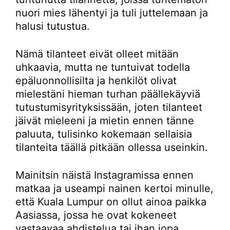
nuori mies lähentyi ja tuli juttelemaan ja
halusi tutustua.
Nämä tilanteet eivät olleet mitään
uhkaavia, mutta ne tuntuivat todella
epäluonnollisilta ja henkilöt olivat
mielestäni hieman turhan päällekäyviä
tutustumisyrityksissään, joten tilanteet
jäivät mieleeni ja mietin ennen tänne
paluuta, tulisinko kokemaan sellaisia
tilanteita täällä pitkään ollessa useinkin.
Mainitsin näistä Instagramissa ennen
matkaa ja useampi nainen kertoi minulle,
että Kuala Lumpur on ollut ainoa paikka
Aasiassa, jossa he ovat kokeneet
vastaavaa ahdistelua tai ihan jopa