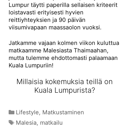
Lumpur täytti paperilla sellaisen kriteerit
loistavasti erityisesti hyvien
reittiyhteyksien ja 90 päivän
viisumivapaan maassaolon vuoksi.
Jatkamme vajaan kolmen viikon kuluttua
matkaamme Malesiasta Thaimaahan,
mutta tulemme ehdottomasti palaamaan
Kuala Lumpuriin!
Millaisia kokemuksia teillä on
Kuala Lumpurista?
Kategoriat
Lifestyle
,
Matkustaminen
Avainsanat
Malesia
,
matkailu