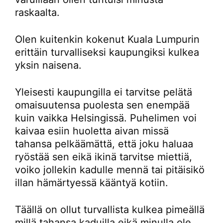
raskaalta.
Olen kuitenkin kokenut Kuala Lumpurin
erittäin turvalliseksi kaupungiksi kulkea
yksin naisena.
Yleisesti kaupungilla ei tarvitse pelätä
omaisuutensa puolesta sen enempää
kuin vaikka Helsingissä. Puhelimen voi
kaivaa esiin huoletta aivan missä
tahansa pelkäämättä, että joku haluaa
ryöstää sen eikä ikinä tarvitse miettiä,
voiko jollekin kadulle mennä tai pitäisikö
illan hämärtyessä kääntyä kotiin.
Täällä on ollut turvallista kulkea pimeällä
millä tahansa kaduilla eikä minulla ole