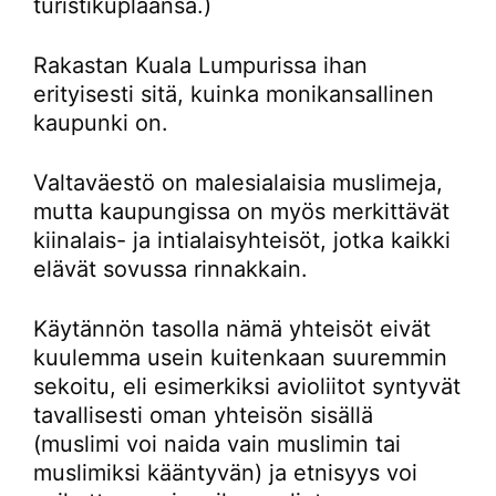
turistikuplaansa.)
Rakastan Kuala Lumpurissa ihan
erityisesti sitä, kuinka monikansallinen
kaupunki on.
Valtaväestö on malesialaisia muslimeja,
mutta kaupungissa on myös merkittävät
kiinalais- ja intialaisyhteisöt, jotka kaikki
elävät sovussa rinnakkain.
Käytännön tasolla nämä yhteisöt eivät
kuulemma usein kuitenkaan suuremmin
sekoitu, eli esimerkiksi avioliitot syntyvät
tavallisesti oman yhteisön sisällä
(muslimi voi naida vain muslimin tai
muslimiksi kääntyvän) ja etnisyys voi