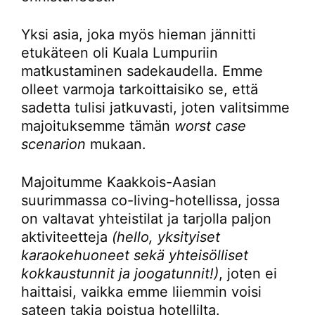
Yksi asia, joka myös hieman jännitti
etukäteen oli Kuala Lumpuriin
matkustaminen sadekaudella. Emme
olleet varmoja tarkoittaisiko se, että
sadetta tulisi jatkuvasti, joten valitsimme
majoituksemme tämän
worst case
scenarion
mukaan.
Majoitumme Kaakkois-Aasian
suurimmassa co-living-hotellissa, jossa
on valtavat yhteistilat ja tarjolla paljon
aktiviteetteja
(hello, yksityiset
karaokehuoneet sekä yhteisölliset
kokkaustunnit ja joogatunnit!)
, joten ei
haittaisi, vaikka emme liiemmin voisi
sateen takia poistua hotellilta.