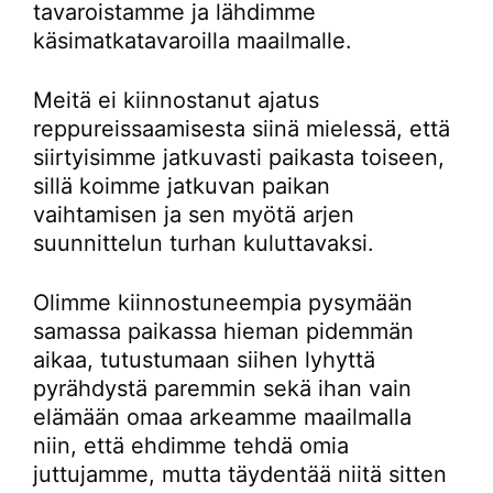
tavaroistamme ja lähdimme
käsimatkatavaroilla maailmalle.
Meitä ei kiinnostanut ajatus
reppureissaamisesta siinä mielessä, että
siirtyisimme jatkuvasti paikasta toiseen,
sillä koimme jatkuvan paikan
vaihtamisen ja sen myötä arjen
suunnittelun turhan kuluttavaksi.
Olimme kiinnostuneempia pysymään
samassa paikassa hieman pidemmän
aikaa, tutustumaan siihen lyhyttä
pyrähdystä paremmin sekä ihan vain
elämään omaa arkeamme maailmalla
niin, että ehdimme tehdä omia
juttujamme, mutta täydentää niitä sitten