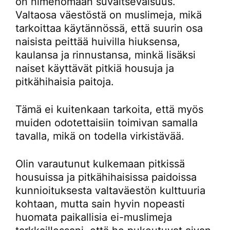
on nimenomaan suvaitsevaisuus.
Valtaosa väestöstä on muslimeja, mikä
tarkoittaa käytännössä, että suurin osa
naisista peittää huivilla hiuksensa,
kaulansa ja rinnustansa, minkä lisäksi
naiset käyttävät pitkiä housuja ja
pitkähihaisia paitoja.
Tämä ei kuitenkaan tarkoita, että myös
muiden odotettaisiin toimivan samalla
tavalla, mikä on todella virkistävää.
Olin varautunut kulkemaan pitkissä
housuissa ja pitkähihaisissa paidoissa
kunnioituksesta valtaväestön kulttuuria
kohtaan, mutta sain hyvin nopeasti
huomata paikallisia ei-muslimeja