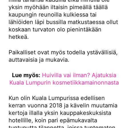
yksin myöhään iltaisin pimeällä täällä
kaupungin reunoilla kulkiessa tai
lähiöiden läpi bussilla matkustaessa ollut
koskaan turvaton olo pienintäkään
hetkeä.
Paikalliset ovat myös todella ystävällisiä,
auttavaisia ja mukavia.
Lue myös:
Huivilla vai ilman? Ajatuksia
Kuala Lumpurin kosmetiikkamainonnasta
Kun olin Kuala Lumpurissa edellisen
kerran vuonna 2018 ja kävelin muutamia
kertoja illalla yksin kauppakeskuksista
hotellille, koin pari epämukavalta
tuntunutta tilannetta, joissa tuntematon