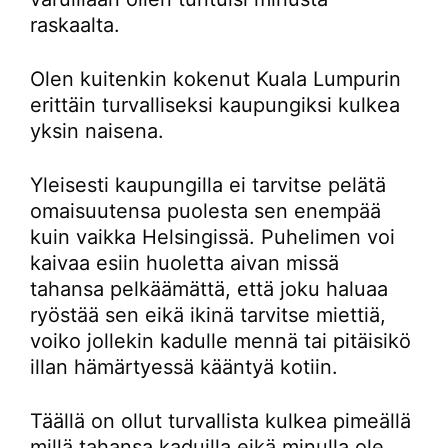
raskaalta.
Olen kuitenkin kokenut Kuala Lumpurin
erittäin turvalliseksi kaupungiksi kulkea
yksin naisena.
Yleisesti kaupungilla ei tarvitse pelätä
omaisuutensa puolesta sen enempää
kuin vaikka Helsingissä. Puhelimen voi
kaivaa esiin huoletta aivan missä
tahansa pelkäämättä, että joku haluaa
ryöstää sen eikä ikinä tarvitse miettiä,
voiko jollekin kadulle mennä tai pitäisikö
illan hämärtyessä kääntyä kotiin.
Täällä on ollut turvallista kulkea pimeällä
millä tahansa kaduilla eikä minulla ole