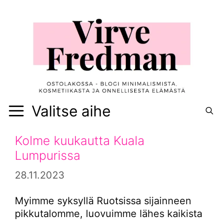
Siirry
sisältöön
Valitse aihe
Kolme kuukautta Kuala
Lumpurissa
28.11.2023
Myimme syksyllä Ruotsissa sijainneen
pikkutalomme, luovuimme lähes kaikista