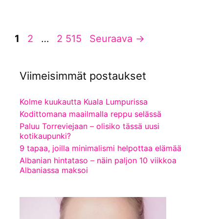
Sivu
Sivu
Sivu
1
2
…
2 515
Seuraava
→
Viimeisimmät postaukset
Kolme kuukautta Kuala Lumpurissa
Kodittomana maailmalla reppu selässä
Paluu Torreviejaan – olisiko tässä uusi
kotikaupunki?
9 tapaa, joilla minimalismi helpottaa elämää
Albanian hintataso – näin paljon 10 viikkoa
Albaniassa maksoi