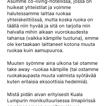
Asumme co-living-hotellissa, jossa on
huikeat yhteistilat ja voimme
halutessamme laittaa ruokaa
yhteiskeittiössä, mutta koska ruoka on
täällä niin hyvää ja sitä on tarjolla niin
halvalla mihin aikaan vuorokaudesta
tahansa (vaikka kämpille tuotuna), emme
ole kertaakaan laittaneet kotona muuta
ruokaa kuin aamupuuroa.
Muuten syömme aina ulkona tai otamme
take away -ruokaa kämpille (tai ostamme
ruokakaupasta muuta valmista syötävää
kuten erilaisia eksoottisia hedelmiä).
Mistä pidän aivan erityisesti Kuala
Lumpurin monikultuurisessa ilmapiirissä