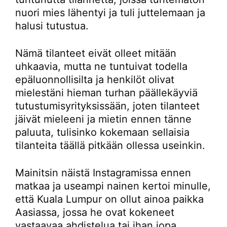
nuori mies lähentyi ja tuli juttelemaan ja
halusi tutustua.
Nämä tilanteet eivät olleet mitään
uhkaavia, mutta ne tuntuivat todella
epäluonnollisilta ja henkilöt olivat
mielestäni hieman turhan päällekäyviä
tutustumisyrityksissään, joten tilanteet
jäivät mieleeni ja mietin ennen tänne
paluuta, tulisinko kokemaan sellaisia
tilanteita täällä pitkään ollessa useinkin.
Mainitsin näistä Instagramissa ennen
matkaa ja useampi nainen kertoi minulle,
että Kuala Lumpur on ollut ainoa paikka
Aasiassa, jossa he ovat kokeneet
vastaavaa ahdistelua tai ihan jopa