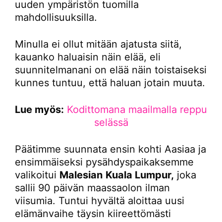
uuden ympäristön tuomilla
mahdollisuuksilla.
Minulla ei ollut mitään ajatusta siitä,
kauanko haluaisin näin elää, eli
suunnitelmanani on elää näin toistaiseksi
kunnes tuntuu, että haluan jotain muuta.
Lue myös:
Kodittomana maailmalla reppu
selässä
Päätimme suunnata ensin kohti Aasiaa ja
ensimmäiseksi pysähdyspaikaksemme
valikoitui
Malesian
Kuala Lumpur,
joka
sallii 90 päivän maassaolon ilman
viisumia. Tuntui hyvältä aloittaa uusi
elämänvaihe täysin kiireettömästi