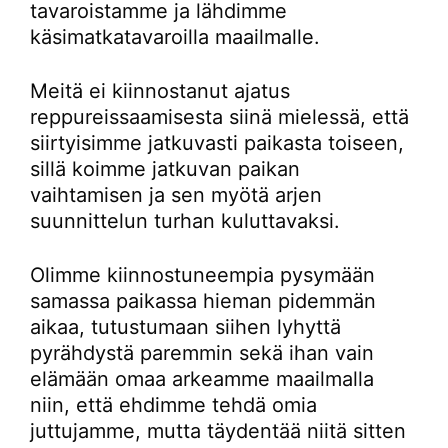
tavaroistamme ja lähdimme
käsimatkatavaroilla maailmalle.
Meitä ei kiinnostanut ajatus
reppureissaamisesta siinä mielessä, että
siirtyisimme jatkuvasti paikasta toiseen,
sillä koimme jatkuvan paikan
vaihtamisen ja sen myötä arjen
suunnittelun turhan kuluttavaksi.
Olimme kiinnostuneempia pysymään
samassa paikassa hieman pidemmän
aikaa, tutustumaan siihen lyhyttä
pyrähdystä paremmin sekä ihan vain
elämään omaa arkeamme maailmalla
niin, että ehdimme tehdä omia
juttujamme, mutta täydentää niitä sitten