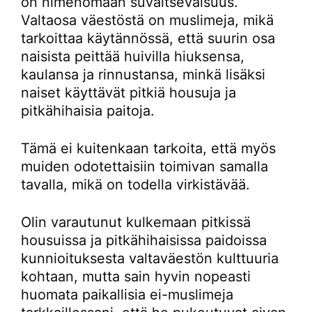
on nimenomaan suvaitsevaisuus.
Valtaosa väestöstä on muslimeja, mikä
tarkoittaa käytännössä, että suurin osa
naisista peittää huivilla hiuksensa,
kaulansa ja rinnustansa, minkä lisäksi
naiset käyttävät pitkiä housuja ja
pitkähihaisia paitoja.
Tämä ei kuitenkaan tarkoita, että myös
muiden odotettaisiin toimivan samalla
tavalla, mikä on todella virkistävää.
Olin varautunut kulkemaan pitkissä
housuissa ja pitkähihaisissa paidoissa
kunnioituksesta valtaväestön kulttuuria
kohtaan, mutta sain hyvin nopeasti
huomata paikallisia ei-muslimeja