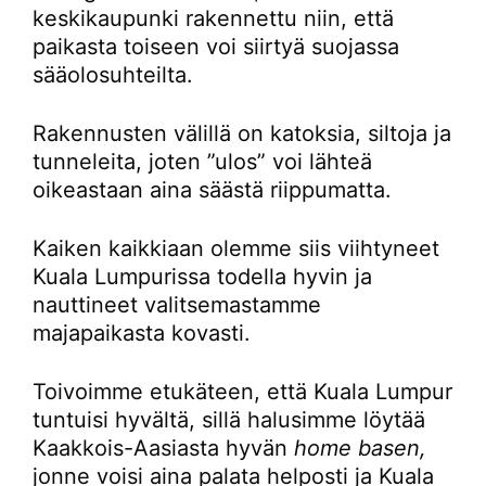
keskikaupunki rakennettu niin, että
paikasta toiseen voi siirtyä suojassa
sääolosuhteilta.
Rakennusten välillä on katoksia, siltoja ja
tunneleita, joten ”ulos” voi lähteä
oikeastaan aina säästä riippumatta.
Kaiken kaikkiaan olemme siis viihtyneet
Kuala Lumpurissa todella hyvin ja
nauttineet valitsemastamme
majapaikasta kovasti.
Toivoimme etukäteen, että Kuala Lumpur
tuntuisi hyvältä, sillä halusimme löytää
Kaakkois-Aasiasta hyvän
home basen,
jonne voisi aina palata helposti ja Kuala