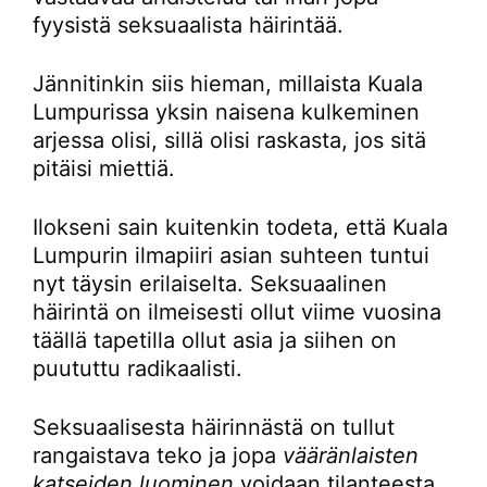
fyysistä seksuaalista häirintää.
Jännitinkin siis hieman, millaista Kuala
Lumpurissa yksin naisena kulkeminen
arjessa olisi, sillä olisi raskasta, jos sitä
pitäisi miettiä.
Ilokseni sain kuitenkin todeta, että Kuala
Lumpurin ilmapiiri asian suhteen tuntui
nyt täysin erilaiselta. Seksuaalinen
häirintä on ilmeisesti ollut viime vuosina
täällä tapetilla ollut asia ja siihen on
puututtu radikaalisti.
Seksuaalisesta häirinnästä on tullut
rangaistava teko ja jopa
vääränlaisten
katseiden luominen
voidaan tilanteesta