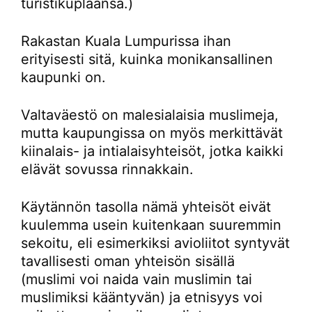
turistikuplaansa.)
Rakastan Kuala Lumpurissa ihan
erityisesti sitä, kuinka monikansallinen
kaupunki on.
Valtaväestö on malesialaisia muslimeja,
mutta kaupungissa on myös merkittävät
kiinalais- ja intialaisyhteisöt, jotka kaikki
elävät sovussa rinnakkain.
Käytännön tasolla nämä yhteisöt eivät
kuulemma usein kuitenkaan suuremmin
sekoitu, eli esimerkiksi avioliitot syntyvät
tavallisesti oman yhteisön sisällä
(muslimi voi naida vain muslimin tai
muslimiksi kääntyvän) ja etnisyys voi