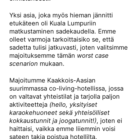
Yksi asia, joka myös hieman jännitti
etukäteen oli Kuala Lumpuriin
matkustaminen sadekaudella. Emme
olleet varmoja tarkoittaisiko se, että
sadetta tulisi jatkuvasti, joten valitsimme
majoituksemme tämän
worst case
scenarion
mukaan.
Majoitumme Kaakkois-Aasian
suurimmassa co-living-hotellissa, jossa
on valtavat yhteistilat ja tarjolla paljon
aktiviteetteja
(hello, yksityiset
karaokehuoneet sekä yhteisölliset
kokkaustunnit ja joogatunnit!)
, joten ei
haittaisi, vaikka emme liiemmin voisi
sateen takia poistua hotellilta.