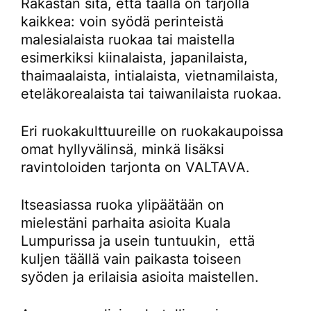
Rakastan sitä, että täällä on tarjolla
kaikkea: voin syödä perinteistä
malesialaista ruokaa tai maistella
esimerkiksi kiinalaista, japanilaista,
thaimaalaista, intialaista, vietnamilaista,
eteläkorealaista tai taiwanilaista ruokaa.
Eri ruokakulttuureille on ruokakaupoissa
omat hyllyvälinsä, minkä lisäksi
ravintoloiden tarjonta on VALTAVA.
Itseasiassa ruoka ylipäätään on
mielestäni parhaita asioita Kuala
Lumpurissa ja usein tuntuukin, että
kuljen täällä vain paikasta toiseen
syöden ja erilaisia asioita maistellen.