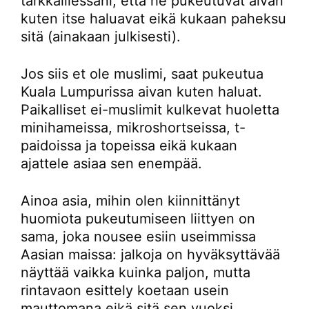
tarkkaillessani, että he pukeutuvat aivan
kuten itse haluavat eikä kukaan paheksu
sitä (ainakaan julkisesti).
Jos siis et ole muslimi, saat pukeutua
Kuala Lumpurissa aivan kuten haluat.
Paikalliset ei-muslimit kulkevat huoletta
minihameissa, mikroshortseissa, t-
paidoissa ja topeissa eikä kukaan
ajattele asiaa sen enempää.
Ainoa asia, mihin olen kiinnittänyt
huomiota pukeutumiseen liittyen on
sama, joka nousee esiin useimmissa
Aasian maissa: jalkoja on hyväksyttävää
näyttää vaikka kuinka paljon, mutta
rintavaon esittely koetaan usein
mauttomana eikä sitä sen vuoksi