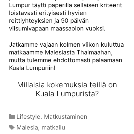
Lumpur täytti paperilla sellaisen kriteerit
loistavasti erityisesti hyvien
reittiyhteyksien ja 90 päivän
viisumivapaan maassaolon vuoksi.
Jatkamme vajaan kolmen viikon kuluttua
matkaamme Malesiasta Thaimaahan,
mutta tulemme ehdottomasti palaamaan
Kuala Lumpuriin!
Millaisia kokemuksia teillä on
Kuala Lumpurista?
Kategoriat
Lifestyle
,
Matkustaminen
Avainsanat
Malesia
,
matkailu