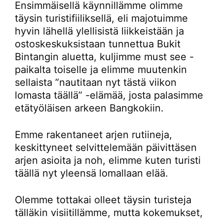
Ensimmäisellä käynnillämme olimme
täysin turistifiiliksellä, eli majotuimme
hyvin lähellä ylellisistä liikkeistään ja
ostoskeskuksistaan tunnettua Bukit
Bintangin aluetta, kuljimme must see -
paikalta toiselle ja elimme muutenkin
sellaista ”nautitaan nyt tästä viikon
lomasta täällä” -elämää, josta palasimme
etätyöläisen arkeen Bangkokiin.
Emme rakentaneet arjen rutiineja,
keskittyneet selvittelemään päivittäsen
arjen asioita ja noh, elimme kuten turisti
täällä nyt yleensä lomallaan elää.
Olemme tottakai olleet täysin turisteja
tälläkin visiitillämme, mutta kokemukset,