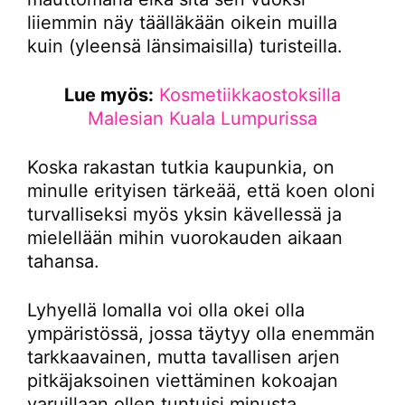
liiemmin näy täälläkään oikein muilla
kuin (yleensä länsimaisilla) turisteilla.
Lue myös:
Kosmetiikkaostoksilla
Malesian Kuala Lumpurissa
Koska rakastan tutkia kaupunkia, on
minulle erityisen tärkeää, että koen oloni
turvalliseksi myös yksin kävellessä ja
mielellään mihin vuorokauden aikaan
tahansa.
Lyhyellä lomalla voi olla okei olla
ympäristössä, jossa täytyy olla enemmän
tarkkaavainen, mutta tavallisen arjen
pitkäjaksoinen viettäminen kokoajan
varuillaan ollen tuntuisi minusta