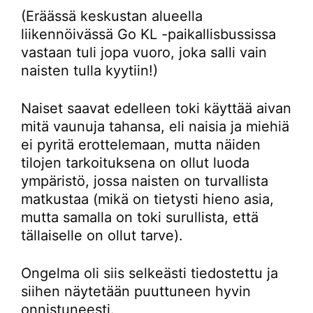
(Eräässä keskustan alueella
liikennöivässä Go KL -paikallisbussissa
vastaan tuli jopa vuoro, joka salli vain
naisten tulla kyytiin!)
Naiset saavat edelleen toki käyttää aivan
mitä vaunuja tahansa, eli naisia ja miehiä
ei pyritä erottelemaan, mutta näiden
tilojen tarkoituksena on ollut luoda
ympäristö, jossa naisten on turvallista
matkustaa (mikä on tietysti hieno asia,
mutta samalla on toki surullista, että
tällaiselle on ollut tarve).
Ongelma oli siis selkeästi tiedostettu ja
siihen näytetään puuttuneen hyvin
onnistuneesti.