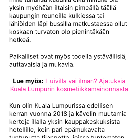
yksin myöhään iltaisin pimeällä täällä
kaupungin reunoilla kulkiessa tai
lähiöiden läpi bussilla matkustaessa ollut
koskaan turvaton olo pienintäkään
hetkeä.
Paikalliset ovat myös todella ystävällisiä,
auttavaisia ja mukavia.
Lue myös:
Huivilla vai ilman? Ajatuksia
Kuala Lumpurin kosmetiikkamainonnasta
Kun olin Kuala Lumpurissa edellisen
kerran vuonna 2018 ja kävelin muutamia
kertoja illalla yksin kauppakeskuksista
hotellille, koin pari epämukavalta
tuntunutta tilannetta, joissa tuntematon