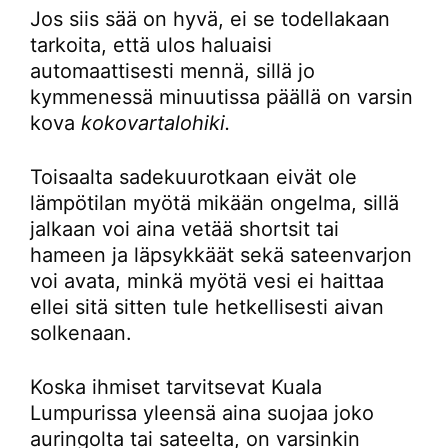
Jos siis sää on hyvä, ei se todellakaan
tarkoita, että ulos haluaisi
automaattisesti mennä, sillä jo
kymmenessä minuutissa päällä on varsin
kova
kokovartalohiki.
Toisaalta sadekuurotkaan eivät ole
lämpötilan myötä mikään ongelma, sillä
jalkaan voi aina vetää shortsit tai
hameen ja läpsykkäät sekä sateenvarjon
voi avata, minkä myötä vesi ei haittaa
ellei sitä sitten tule hetkellisesti aivan
solkenaan.
Koska ihmiset tarvitsevat Kuala
Lumpurissa yleensä aina suojaa joko
auringolta tai sateelta, on varsinkin