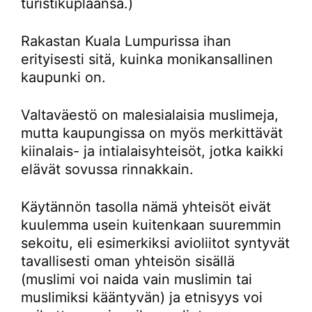
turistikuplaansa.)
Rakastan Kuala Lumpurissa ihan
erityisesti sitä, kuinka monikansallinen
kaupunki on.
Valtaväestö on malesialaisia muslimeja,
mutta kaupungissa on myös merkittävät
kiinalais- ja intialaisyhteisöt, jotka kaikki
elävät sovussa rinnakkain.
Käytännön tasolla nämä yhteisöt eivät
kuulemma usein kuitenkaan suuremmin
sekoitu, eli esimerkiksi avioliitot syntyvät
tavallisesti oman yhteisön sisällä
(muslimi voi naida vain muslimin tai
muslimiksi kääntyvän) ja etnisyys voi