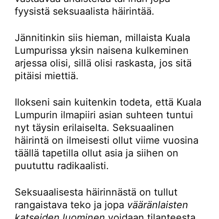
fyysistä seksuaalista häirintää.
Jännitinkin siis hieman, millaista Kuala
Lumpurissa yksin naisena kulkeminen
arjessa olisi, sillä olisi raskasta, jos sitä
pitäisi miettiä.
Ilokseni sain kuitenkin todeta, että Kuala
Lumpurin ilmapiiri asian suhteen tuntui
nyt täysin erilaiselta. Seksuaalinen
häirintä on ilmeisesti ollut viime vuosina
täällä tapetilla ollut asia ja siihen on
puututtu radikaalisti.
Seksuaalisesta häirinnästä on tullut
rangaistava teko ja jopa
vääränlaisten
katseiden luominen
voidaan tilanteesta