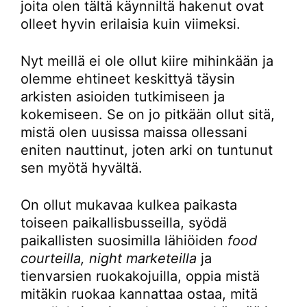
joita olen tältä käynniltä hakenut ovat
olleet hyvin erilaisia kuin viimeksi.
Nyt meillä ei ole ollut kiire mihinkään ja
olemme ehtineet keskittyä täysin
arkisten asioiden tutkimiseen ja
kokemiseen. Se on jo pitkään ollut sitä,
mistä olen uusissa maissa ollessani
eniten nauttinut, joten arki on tuntunut
sen myötä hyvältä.
On ollut mukavaa kulkea paikasta
toiseen paikallisbusseilla, syödä
paikallisten suosimilla lähiöiden
food
courteilla, night marketeilla
ja
tienvarsien ruokakojuilla, oppia mistä
mitäkin ruokaa kannattaa ostaa, mitä