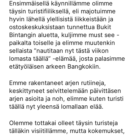
Ensimmäisellä käynnillämme olimme
täysin turistifiiliksellä, eli majotuimme
hyvin lähellä ylellisistä liikkeistään ja
ostoskeskuksistaan tunnettua Bukit
Bintangin aluetta, kuljimme must see -
paikalta toiselle ja elimme muutenkin
sellaista ”nautitaan nyt tästä viikon
lomasta täällä” -elämää, josta palasimme
etätyöläisen arkeen Bangkokiin.
Emme rakentaneet arjen rutiineja,
keskittyneet selvittelemään päivittäsen
arjen asioita ja noh, elimme kuten turisti
täällä nyt yleensä lomallaan elää.
Olemme tottakai olleet täysin turisteja
tälläkin visiitillämme, mutta kokemukset,