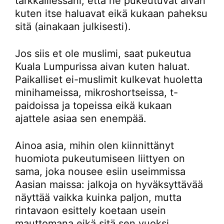
tarkkaillessani, että he pukeutuvat aivan
kuten itse haluavat eikä kukaan paheksu
sitä (ainakaan julkisesti).
Jos siis et ole muslimi, saat pukeutua
Kuala Lumpurissa aivan kuten haluat.
Paikalliset ei-muslimit kulkevat huoletta
minihameissa, mikroshortseissa, t-
paidoissa ja topeissa eikä kukaan
ajattele asiaa sen enempää.
Ainoa asia, mihin olen kiinnittänyt
huomiota pukeutumiseen liittyen on
sama, joka nousee esiin useimmissa
Aasian maissa: jalkoja on hyväksyttävää
näyttää vaikka kuinka paljon, mutta
rintavaon esittely koetaan usein
mauttomana eikä sitä sen vuoksi