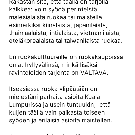
Rakastan sitä, että täällä on tarjolla
kaikkea: voin syödä perinteistä
malesialaista ruokaa tai maistella
esimerkiksi kiinalaista, japanilaista,
thaimaalaista, intialaista, vietnamilaista,
eteläkorealaista tai taiwanilaista ruokaa.
Eri ruokakulttuureille on ruokakaupoissa
omat hyllyvälinsä, minkä lisäksi
ravintoloiden tarjonta on VALTAVA.
Itseasiassa ruoka ylipäätään on
mielestäni parhaita asioita Kuala
Lumpurissa ja usein tuntuukin, että
kuljen täällä vain paikasta toiseen
syöden ja erilaisia asioita maistellen.