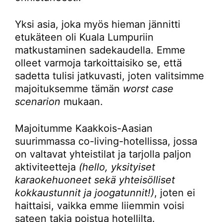
Yksi asia, joka myös hieman jännitti
etukäteen oli Kuala Lumpuriin
matkustaminen sadekaudella. Emme
olleet varmoja tarkoittaisiko se, että
sadetta tulisi jatkuvasti, joten valitsimme
majoituksemme tämän
worst case
scenarion
mukaan.
Majoitumme Kaakkois-Aasian
suurimmassa co-living-hotellissa, jossa
on valtavat yhteistilat ja tarjolla paljon
aktiviteetteja
(hello, yksityiset
karaokehuoneet sekä yhteisölliset
kokkaustunnit ja joogatunnit!)
, joten ei
haittaisi, vaikka emme liiemmin voisi
sateen takia poistua hotellilta.