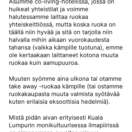
Asumme co-living-hotellissa, jossa on
huikeat yhteistilat ja voimme
halutessamme laittaa ruokaa
yhteiskeittiössä, mutta koska ruoka on
täällä niin hyvää ja sitä on tarjolla niin
halvalla mihin aikaan vuorokaudesta
tahansa (vaikka kämpille tuotuna), emme
ole kertaakaan laittaneet kotona muuta
ruokaa kuin aamupuuroa.
Muuten syömme aina ulkona tai otamme
take away -ruokaa kämpille (tai ostamme
ruokakaupasta muuta valmista syötävää
kuten erilaisia eksoottisia hedelmiä).
Mistä pidän aivan erityisesti Kuala
Lumpurin monikultuurisessa ilmapiirissä