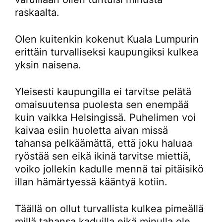
raskaalta.
Olen kuitenkin kokenut Kuala Lumpurin
erittäin turvalliseksi kaupungiksi kulkea
yksin naisena.
Yleisesti kaupungilla ei tarvitse pelätä
omaisuutensa puolesta sen enempää
kuin vaikka Helsingissä. Puhelimen voi
kaivaa esiin huoletta aivan missä
tahansa pelkäämättä, että joku haluaa
ryöstää sen eikä ikinä tarvitse miettiä,
voiko jollekin kadulle mennä tai pitäisikö
illan hämärtyessä kääntyä kotiin.
Täällä on ollut turvallista kulkea pimeällä
millä tahansa kaduilla eikä minulla ole