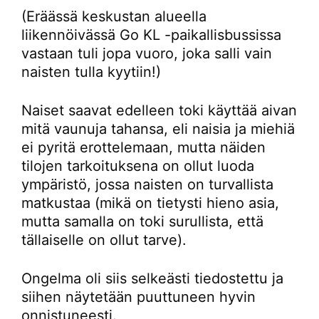
(Eräässä keskustan alueella
liikennöivässä Go KL -paikallisbussissa
vastaan tuli jopa vuoro, joka salli vain
naisten tulla kyytiin!)
Naiset saavat edelleen toki käyttää aivan
mitä vaunuja tahansa, eli naisia ja miehiä
ei pyritä erottelemaan, mutta näiden
tilojen tarkoituksena on ollut luoda
ympäristö, jossa naisten on turvallista
matkustaa (mikä on tietysti hieno asia,
mutta samalla on toki surullista, että
tällaiselle on ollut tarve).
Ongelma oli siis selkeästi tiedostettu ja
siihen näytetään puuttuneen hyvin
onnistuneesti.