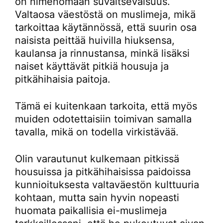
on nimenomaan suvaitsevaisuus.
Valtaosa väestöstä on muslimeja, mikä
tarkoittaa käytännössä, että suurin osa
naisista peittää huivilla hiuksensa,
kaulansa ja rinnustansa, minkä lisäksi
naiset käyttävät pitkiä housuja ja
pitkähihaisia paitoja.
Tämä ei kuitenkaan tarkoita, että myös
muiden odotettaisiin toimivan samalla
tavalla, mikä on todella virkistävää.
Olin varautunut kulkemaan pitkissä
housuissa ja pitkähihaisissa paidoissa
kunnioituksesta valtaväestön kulttuuria
kohtaan, mutta sain hyvin nopeasti
huomata paikallisia ei-muslimeja