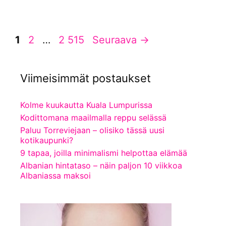
Sivu
Sivu
Sivu
1
2
…
2 515
Seuraava
→
Viimeisimmät postaukset
Kolme kuukautta Kuala Lumpurissa
Kodittomana maailmalla reppu selässä
Paluu Torreviejaan – olisiko tässä uusi
kotikaupunki?
9 tapaa, joilla minimalismi helpottaa elämää
Albanian hintataso – näin paljon 10 viikkoa
Albaniassa maksoi