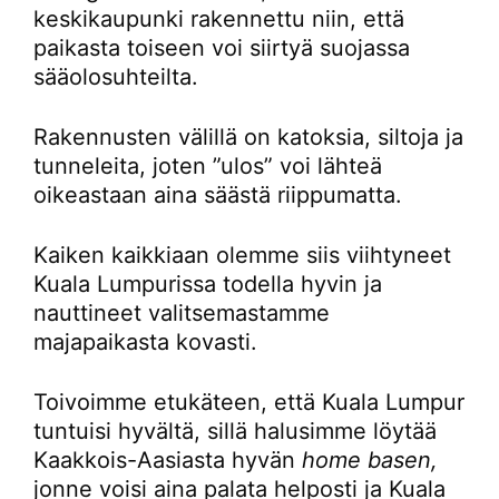
keskikaupunki rakennettu niin, että
paikasta toiseen voi siirtyä suojassa
sääolosuhteilta.
Rakennusten välillä on katoksia, siltoja ja
tunneleita, joten ”ulos” voi lähteä
oikeastaan aina säästä riippumatta.
Kaiken kaikkiaan olemme siis viihtyneet
Kuala Lumpurissa todella hyvin ja
nauttineet valitsemastamme
majapaikasta kovasti.
Toivoimme etukäteen, että Kuala Lumpur
tuntuisi hyvältä, sillä halusimme löytää
Kaakkois-Aasiasta hyvän
home basen,
jonne voisi aina palata helposti ja Kuala