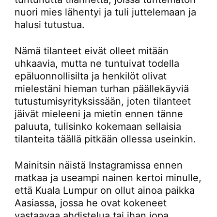
nuori mies lähentyi ja tuli juttelemaan ja
halusi tutustua.
Nämä tilanteet eivät olleet mitään
uhkaavia, mutta ne tuntuivat todella
epäluonnollisilta ja henkilöt olivat
mielestäni hieman turhan päällekäyviä
tutustumisyrityksissään, joten tilanteet
jäivät mieleeni ja mietin ennen tänne
paluuta, tulisinko kokemaan sellaisia
tilanteita täällä pitkään ollessa useinkin.
Mainitsin näistä Instagramissa ennen
matkaa ja useampi nainen kertoi minulle,
että Kuala Lumpur on ollut ainoa paikka
Aasiassa, jossa he ovat kokeneet
vastaavaa ahdistelua tai ihan jopa