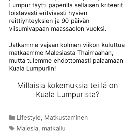
Lumpur täytti paperilla sellaisen kriteerit
loistavasti erityisesti hyvien
reittiyhteyksien ja 90 päivän
viisumivapaan maassaolon vuoksi.
Jatkamme vajaan kolmen viikon kuluttua
matkaamme Malesiasta Thaimaahan,
mutta tulemme ehdottomasti palaamaan
Kuala Lumpuriin!
Millaisia kokemuksia teillä on
Kuala Lumpurista?
Kategoriat
Lifestyle
,
Matkustaminen
Avainsanat
Malesia
,
matkailu