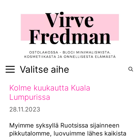
Siirry
sisältöön
Valitse aihe
Kolme kuukautta Kuala
Lumpurissa
28.11.2023
Myimme syksyllä Ruotsissa sijainneen
pikkutalomme, luovuimme lähes kaikista