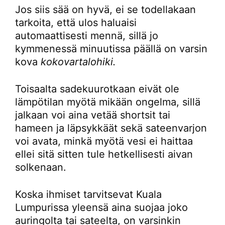
Jos siis sää on hyvä, ei se todellakaan
tarkoita, että ulos haluaisi
automaattisesti mennä, sillä jo
kymmenessä minuutissa päällä on varsin
kova
kokovartalohiki.
Toisaalta sadekuurotkaan eivät ole
lämpötilan myötä mikään ongelma, sillä
jalkaan voi aina vetää shortsit tai
hameen ja läpsykkäät sekä sateenvarjon
voi avata, minkä myötä vesi ei haittaa
ellei sitä sitten tule hetkellisesti aivan
solkenaan.
Koska ihmiset tarvitsevat Kuala
Lumpurissa yleensä aina suojaa joko
auringolta tai sateelta, on varsinkin