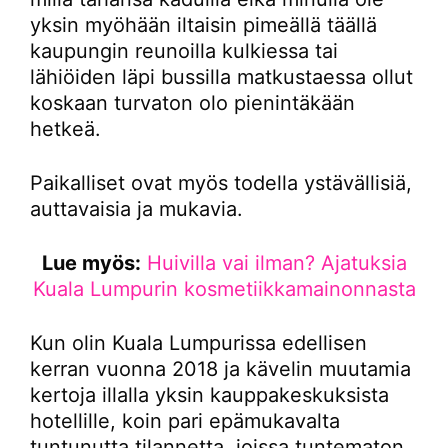
yksin myöhään iltaisin pimeällä täällä
kaupungin reunoilla kulkiessa tai
lähiöiden läpi bussilla matkustaessa ollut
koskaan turvaton olo pienintäkään
hetkeä.
Paikalliset ovat myös todella ystävällisiä,
auttavaisia ja mukavia.
Lue myös:
Huivilla vai ilman? Ajatuksia
Kuala Lumpurin kosmetiikkamainonnasta
Kun olin Kuala Lumpurissa edellisen
kerran vuonna 2018 ja kävelin muutamia
kertoja illalla yksin kauppakeskuksista
hotellille, koin pari epämukavalta
tuntunutta tilannetta, joissa tuntematon