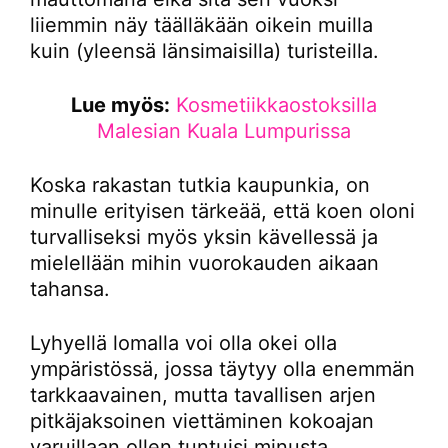
liiemmin näy täälläkään oikein muilla
kuin (yleensä länsimaisilla) turisteilla.
Lue myös:
Kosmetiikkaostoksilla
Malesian Kuala Lumpurissa
Koska rakastan tutkia kaupunkia, on
minulle erityisen tärkeää, että koen oloni
turvalliseksi myös yksin kävellessä ja
mielellään mihin vuorokauden aikaan
tahansa.
Lyhyellä lomalla voi olla okei olla
ympäristössä, jossa täytyy olla enemmän
tarkkaavainen, mutta tavallisen arjen
pitkäjaksoinen viettäminen kokoajan
varuillaan ollen tuntuisi minusta