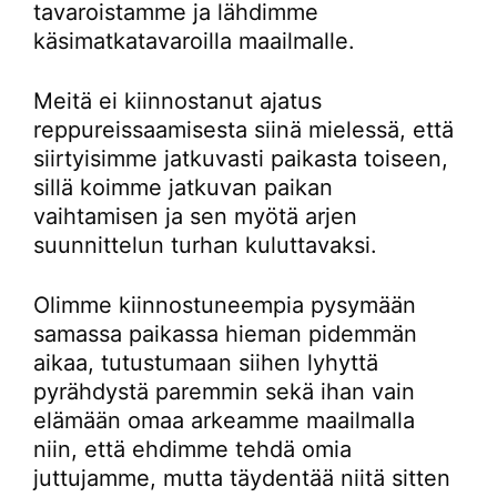
tavaroistamme ja lähdimme
käsimatkatavaroilla maailmalle.
Meitä ei kiinnostanut ajatus
reppureissaamisesta siinä mielessä, että
siirtyisimme jatkuvasti paikasta toiseen,
sillä koimme jatkuvan paikan
vaihtamisen ja sen myötä arjen
suunnittelun turhan kuluttavaksi.
Olimme kiinnostuneempia pysymään
samassa paikassa hieman pidemmän
aikaa, tutustumaan siihen lyhyttä
pyrähdystä paremmin sekä ihan vain
elämään omaa arkeamme maailmalla
niin, että ehdimme tehdä omia
juttujamme, mutta täydentää niitä sitten