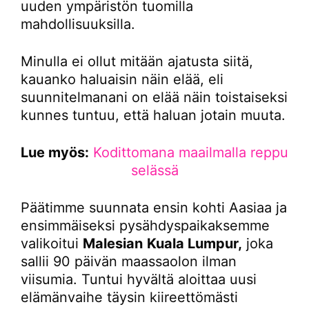
uuden ympäristön tuomilla
mahdollisuuksilla.
Minulla ei ollut mitään ajatusta siitä,
kauanko haluaisin näin elää, eli
suunnitelmanani on elää näin toistaiseksi
kunnes tuntuu, että haluan jotain muuta.
Lue myös:
Kodittomana maailmalla reppu
selässä
Päätimme suunnata ensin kohti Aasiaa ja
ensimmäiseksi pysähdyspaikaksemme
valikoitui
Malesian
Kuala Lumpur,
joka
sallii 90 päivän maassaolon ilman
viisumia. Tuntui hyvältä aloittaa uusi
elämänvaihe täysin kiireettömästi