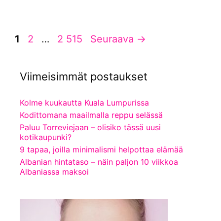
Sivu
Sivu
Sivu
1
2
…
2 515
Seuraava
→
Viimeisimmät postaukset
Kolme kuukautta Kuala Lumpurissa
Kodittomana maailmalla reppu selässä
Paluu Torreviejaan – olisiko tässä uusi
kotikaupunki?
9 tapaa, joilla minimalismi helpottaa elämää
Albanian hintataso – näin paljon 10 viikkoa
Albaniassa maksoi