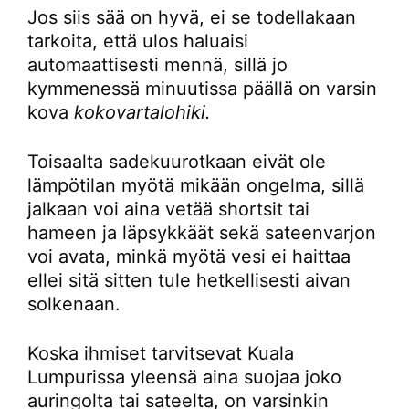
Jos siis sää on hyvä, ei se todellakaan
tarkoita, että ulos haluaisi
automaattisesti mennä, sillä jo
kymmenessä minuutissa päällä on varsin
kova
kokovartalohiki.
Toisaalta sadekuurotkaan eivät ole
lämpötilan myötä mikään ongelma, sillä
jalkaan voi aina vetää shortsit tai
hameen ja läpsykkäät sekä sateenvarjon
voi avata, minkä myötä vesi ei haittaa
ellei sitä sitten tule hetkellisesti aivan
solkenaan.
Koska ihmiset tarvitsevat Kuala
Lumpurissa yleensä aina suojaa joko
auringolta tai sateelta, on varsinkin