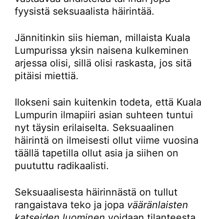
fyysistä seksuaalista häirintää.
Jännitinkin siis hieman, millaista Kuala
Lumpurissa yksin naisena kulkeminen
arjessa olisi, sillä olisi raskasta, jos sitä
pitäisi miettiä.
Ilokseni sain kuitenkin todeta, että Kuala
Lumpurin ilmapiiri asian suhteen tuntui
nyt täysin erilaiselta. Seksuaalinen
häirintä on ilmeisesti ollut viime vuosina
täällä tapetilla ollut asia ja siihen on
puututtu radikaalisti.
Seksuaalisesta häirinnästä on tullut
rangaistava teko ja jopa
vääränlaisten
katseiden luominen
voidaan tilanteesta