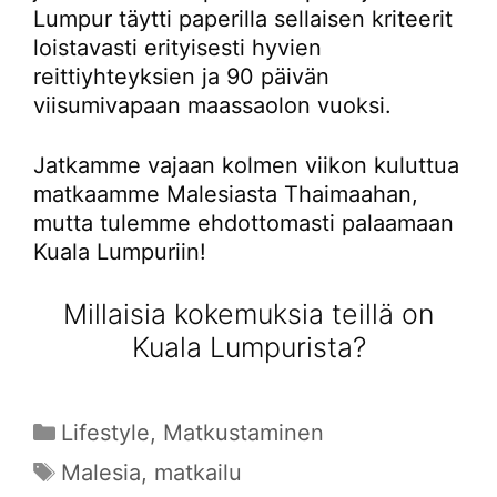
Lumpur täytti paperilla sellaisen kriteerit
loistavasti erityisesti hyvien
reittiyhteyksien ja 90 päivän
viisumivapaan maassaolon vuoksi.
Jatkamme vajaan kolmen viikon kuluttua
matkaamme Malesiasta Thaimaahan,
mutta tulemme ehdottomasti palaamaan
Kuala Lumpuriin!
Millaisia kokemuksia teillä on
Kuala Lumpurista?
Kategoriat
Lifestyle
,
Matkustaminen
Avainsanat
Malesia
,
matkailu