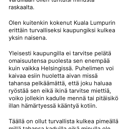
raskaalta.
Olen kuitenkin kokenut Kuala Lumpurin
erittäin turvalliseksi kaupungiksi kulkea
yksin naisena.
Yleisesti kaupungilla ei tarvitse pelätä
omaisuutensa puolesta sen enempää
kuin vaikka Helsingissä. Puhelimen voi
kaivaa esiin huoletta aivan missä
tahansa pelkäämättä, että joku haluaa
ryöstää sen eikä ikinä tarvitse miettiä,
voiko jollekin kadulle mennä tai pitäisikö
illan hämärtyessä kääntyä kotiin.
Täällä on ollut turvallista kulkea pimeällä
millä tahansa kaduilla eikä minulla ole