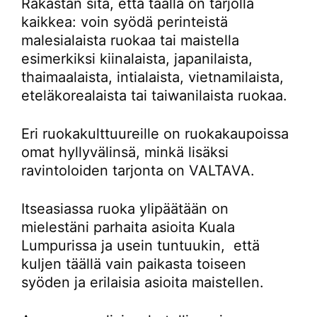
Rakastan sitä, että täällä on tarjolla
kaikkea: voin syödä perinteistä
malesialaista ruokaa tai maistella
esimerkiksi kiinalaista, japanilaista,
thaimaalaista, intialaista, vietnamilaista,
eteläkorealaista tai taiwanilaista ruokaa.
Eri ruokakulttuureille on ruokakaupoissa
omat hyllyvälinsä, minkä lisäksi
ravintoloiden tarjonta on VALTAVA.
Itseasiassa ruoka ylipäätään on
mielestäni parhaita asioita Kuala
Lumpurissa ja usein tuntuukin, että
kuljen täällä vain paikasta toiseen
syöden ja erilaisia asioita maistellen.