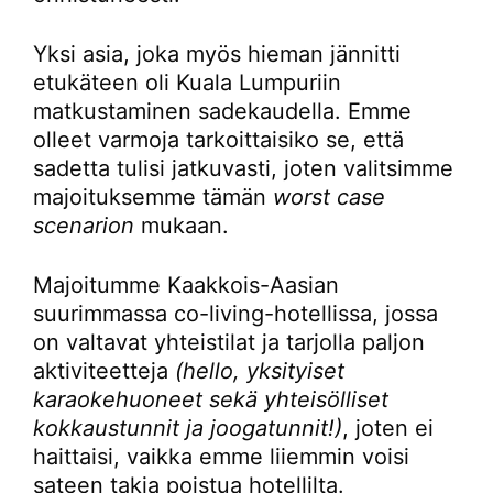
Yksi asia, joka myös hieman jännitti
etukäteen oli Kuala Lumpuriin
matkustaminen sadekaudella. Emme
olleet varmoja tarkoittaisiko se, että
sadetta tulisi jatkuvasti, joten valitsimme
majoituksemme tämän
worst case
scenarion
mukaan.
Majoitumme Kaakkois-Aasian
suurimmassa co-living-hotellissa, jossa
on valtavat yhteistilat ja tarjolla paljon
aktiviteetteja
(hello, yksityiset
karaokehuoneet sekä yhteisölliset
kokkaustunnit ja joogatunnit!)
, joten ei
haittaisi, vaikka emme liiemmin voisi
sateen takia poistua hotellilta.