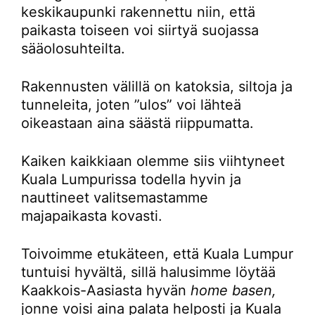
keskikaupunki rakennettu niin, että
paikasta toiseen voi siirtyä suojassa
sääolosuhteilta.
Rakennusten välillä on katoksia, siltoja ja
tunneleita, joten ”ulos” voi lähteä
oikeastaan aina säästä riippumatta.
Kaiken kaikkiaan olemme siis viihtyneet
Kuala Lumpurissa todella hyvin ja
nauttineet valitsemastamme
majapaikasta kovasti.
Toivoimme etukäteen, että Kuala Lumpur
tuntuisi hyvältä, sillä halusimme löytää
Kaakkois-Aasiasta hyvän
home basen,
jonne voisi aina palata helposti ja Kuala