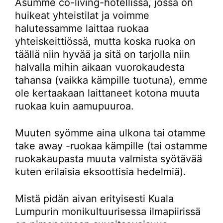
Asumme co-living-hotellissa, jossa on
huikeat yhteistilat ja voimme
halutessamme laittaa ruokaa
yhteiskeittiössä, mutta koska ruoka on
täällä niin hyvää ja sitä on tarjolla niin
halvalla mihin aikaan vuorokaudesta
tahansa (vaikka kämpille tuotuna), emme
ole kertaakaan laittaneet kotona muuta
ruokaa kuin aamupuuroa.
Muuten syömme aina ulkona tai otamme
take away -ruokaa kämpille (tai ostamme
ruokakaupasta muuta valmista syötävää
kuten erilaisia eksoottisia hedelmiä).
Mistä pidän aivan erityisesti Kuala
Lumpurin monikultuurisessa ilmapiirissä