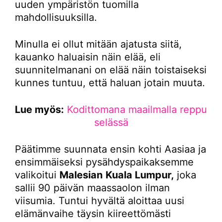
uuden ympäristön tuomilla
mahdollisuuksilla.
Minulla ei ollut mitään ajatusta siitä,
kauanko haluaisin näin elää, eli
suunnitelmanani on elää näin toistaiseksi
kunnes tuntuu, että haluan jotain muuta.
Lue myös:
Kodittomana maailmalla reppu
selässä
Päätimme suunnata ensin kohti Aasiaa ja
ensimmäiseksi pysähdyspaikaksemme
valikoitui
Malesian
Kuala Lumpur,
joka
sallii 90 päivän maassaolon ilman
viisumia. Tuntui hyvältä aloittaa uusi
elämänvaihe täysin kiireettömästi