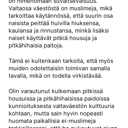
on nimenomaan suvaitsevaisuus.
Valtaosa väestöstä on muslimeja, mikä
tarkoittaa käytännössä, että suurin osa
naisista peittää huivilla hiuksensa,
kaulansa ja rinnustansa, minkä lisäksi
naiset käyttävät pitkiä housuja ja
pitkähihaisia paitoja.
Tämä ei kuitenkaan tarkoita, että myös
muiden odotettaisiin toimivan samalla
tavalla, mikä on todella virkistävää.
Olin varautunut kulkemaan pitkissä
housuissa ja pitkähihaisissa paidoissa
kunnioituksesta valtaväestön kulttuuria
kohtaan, mutta sain hyvin nopeasti
huomata paikallisia ei-muslimeja