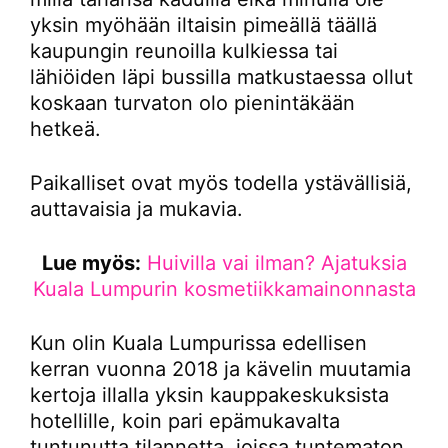
yksin myöhään iltaisin pimeällä täällä
kaupungin reunoilla kulkiessa tai
lähiöiden läpi bussilla matkustaessa ollut
koskaan turvaton olo pienintäkään
hetkeä.
Paikalliset ovat myös todella ystävällisiä,
auttavaisia ja mukavia.
Lue myös:
Huivilla vai ilman? Ajatuksia
Kuala Lumpurin kosmetiikkamainonnasta
Kun olin Kuala Lumpurissa edellisen
kerran vuonna 2018 ja kävelin muutamia
kertoja illalla yksin kauppakeskuksista
hotellille, koin pari epämukavalta
tuntunutta tilannetta, joissa tuntematon