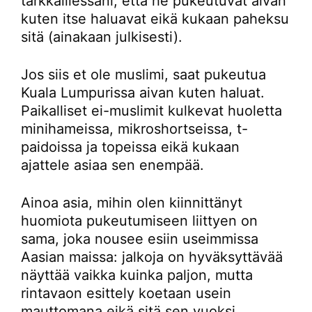
tarkkaillessani, että he pukeutuvat aivan
kuten itse haluavat eikä kukaan paheksu
sitä (ainakaan julkisesti).
Jos siis et ole muslimi, saat pukeutua
Kuala Lumpurissa aivan kuten haluat.
Paikalliset ei-muslimit kulkevat huoletta
minihameissa, mikroshortseissa, t-
paidoissa ja topeissa eikä kukaan
ajattele asiaa sen enempää.
Ainoa asia, mihin olen kiinnittänyt
huomiota pukeutumiseen liittyen on
sama, joka nousee esiin useimmissa
Aasian maissa: jalkoja on hyväksyttävää
näyttää vaikka kuinka paljon, mutta
rintavaon esittely koetaan usein
mauttomana eikä sitä sen vuoksi