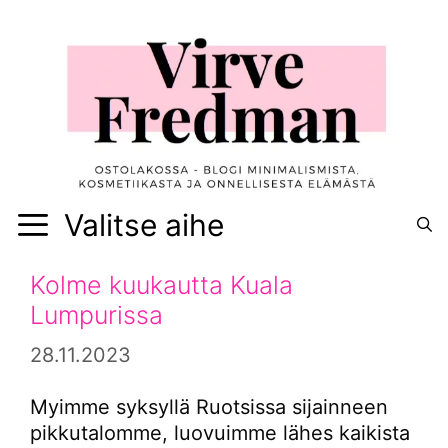
Siirry
sisältöön
Valitse aihe
Kolme kuukautta Kuala
Lumpurissa
28.11.2023
Myimme syksyllä Ruotsissa sijainneen
pikkutalomme, luovuimme lähes kaikista