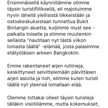
Ensimmäisellä käynnillämme olimme
täysin turistifiiliksellä, eli majotuimme
hyvin lähellä ylellisistä liikkeistään ja
ostoskeskuksistaan tunnettua Bukit
Bintangin aluetta, kuljimme must see -
paikalta toiselle ja elimme muutenkin
sellaista ”nautitaan nyt tästä viikon
lomasta täällä” -elämää, josta palasimme
etätyöläisen arkeen Bangkokiin.
Emme rakentaneet arjen rutiineja,
keskittyneet selvittelemään päivittäsen
arjen asioita ja noh, elimme kuten turisti
täällä nyt yleensä lomallaan elää.
Olemme tottakai olleet täysin turisteja
tälläkin visiitillämme, mutta kokemukset,