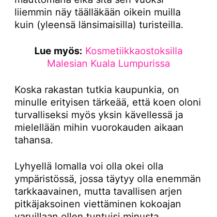
liiemmin näy täälläkään oikein muilla
kuin (yleensä länsimaisilla) turisteilla.
Lue myös:
Kosmetiikkaostoksilla
Malesian Kuala Lumpurissa
Koska rakastan tutkia kaupunkia, on
minulle erityisen tärkeää, että koen oloni
turvalliseksi myös yksin kävellessä ja
mielellään mihin vuorokauden aikaan
tahansa.
Lyhyellä lomalla voi olla okei olla
ympäristössä, jossa täytyy olla enemmän
tarkkaavainen, mutta tavallisen arjen
pitkäjaksoinen viettäminen kokoajan
varuillaan ollen tuntuisi minusta