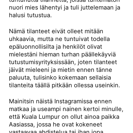
nuori mies lähentyi ja tuli juttelemaan ja
halusi tutustua.
Nämä tilanteet eivät olleet mitään
uhkaavia, mutta ne tuntuivat todella
epäluonnollisilta ja henkilöt olivat
mielestäni hieman turhan päällekäyviä
tutustumisyrityksissään, joten tilanteet
jäivät mieleeni ja mietin ennen tänne
paluuta, tulisinko kokemaan sellaisia
tilanteita täällä pitkään ollessa useinkin.
Mainitsin näistä Instagramissa ennen
matkaa ja useampi nainen kertoi minulle,
että Kuala Lumpur on ollut ainoa paikka
Aasiassa, jossa he ovat kokeneet
vastaavaa ahdistelua tai ihan jopa