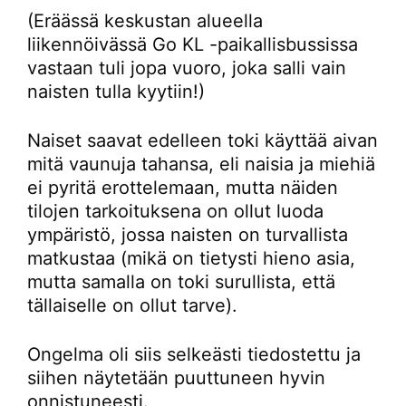
(Eräässä keskustan alueella
liikennöivässä Go KL -paikallisbussissa
vastaan tuli jopa vuoro, joka salli vain
naisten tulla kyytiin!)
Naiset saavat edelleen toki käyttää aivan
mitä vaunuja tahansa, eli naisia ja miehiä
ei pyritä erottelemaan, mutta näiden
tilojen tarkoituksena on ollut luoda
ympäristö, jossa naisten on turvallista
matkustaa (mikä on tietysti hieno asia,
mutta samalla on toki surullista, että
tällaiselle on ollut tarve).
Ongelma oli siis selkeästi tiedostettu ja
siihen näytetään puuttuneen hyvin
onnistuneesti.