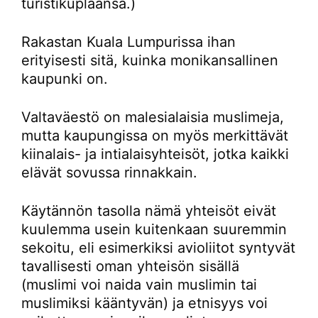
turistikuplaansa.)
Rakastan Kuala Lumpurissa ihan
erityisesti sitä, kuinka monikansallinen
kaupunki on.
Valtaväestö on malesialaisia muslimeja,
mutta kaupungissa on myös merkittävät
kiinalais- ja intialaisyhteisöt, jotka kaikki
elävät sovussa rinnakkain.
Käytännön tasolla nämä yhteisöt eivät
kuulemma usein kuitenkaan suuremmin
sekoitu, eli esimerkiksi avioliitot syntyvät
tavallisesti oman yhteisön sisällä
(muslimi voi naida vain muslimin tai
muslimiksi kääntyvän) ja etnisyys voi