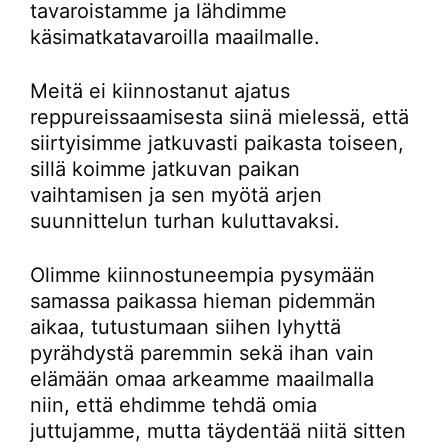
tavaroistamme ja lähdimme
käsimatkatavaroilla maailmalle.
Meitä ei kiinnostanut ajatus
reppureissaamisesta siinä mielessä, että
siirtyisimme jatkuvasti paikasta toiseen,
sillä koimme jatkuvan paikan
vaihtamisen ja sen myötä arjen
suunnittelun turhan kuluttavaksi.
Olimme kiinnostuneempia pysymään
samassa paikassa hieman pidemmän
aikaa, tutustumaan siihen lyhyttä
pyrähdystä paremmin sekä ihan vain
elämään omaa arkeamme maailmalla
niin, että ehdimme tehdä omia
juttujamme, mutta täydentää niitä sitten