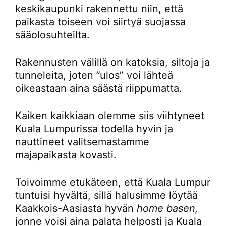
keskikaupunki rakennettu niin, että
paikasta toiseen voi siirtyä suojassa
sääolosuhteilta.
Rakennusten välillä on katoksia, siltoja ja
tunneleita, joten ”ulos” voi lähteä
oikeastaan aina säästä riippumatta.
Kaiken kaikkiaan olemme siis viihtyneet
Kuala Lumpurissa todella hyvin ja
nauttineet valitsemastamme
majapaikasta kovasti.
Toivoimme etukäteen, että Kuala Lumpur
tuntuisi hyvältä, sillä halusimme löytää
Kaakkois-Aasiasta hyvän
home basen,
jonne voisi aina palata helposti ja Kuala