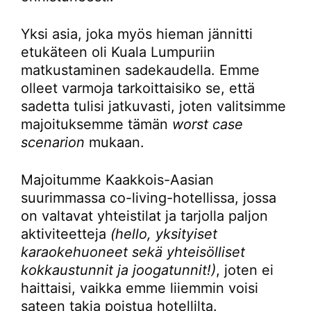
Yksi asia, joka myös hieman jännitti
etukäteen oli Kuala Lumpuriin
matkustaminen sadekaudella. Emme
olleet varmoja tarkoittaisiko se, että
sadetta tulisi jatkuvasti, joten valitsimme
majoituksemme tämän
worst case
scenarion
mukaan.
Majoitumme Kaakkois-Aasian
suurimmassa co-living-hotellissa, jossa
on valtavat yhteistilat ja tarjolla paljon
aktiviteetteja
(hello, yksityiset
karaokehuoneet sekä yhteisölliset
kokkaustunnit ja joogatunnit!)
, joten ei
haittaisi, vaikka emme liiemmin voisi
sateen takia poistua hotellilta.