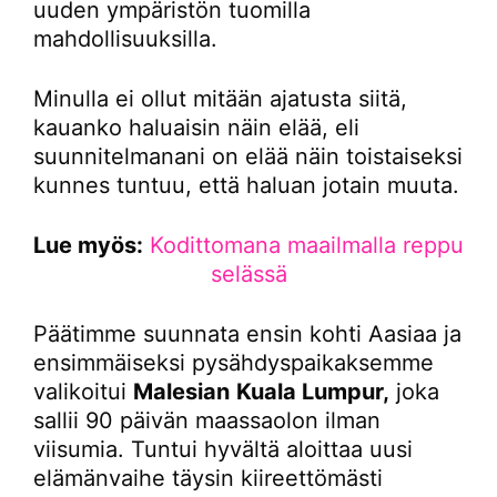
uuden ympäristön tuomilla
mahdollisuuksilla.
Minulla ei ollut mitään ajatusta siitä,
kauanko haluaisin näin elää, eli
suunnitelmanani on elää näin toistaiseksi
kunnes tuntuu, että haluan jotain muuta.
Lue myös:
Kodittomana maailmalla reppu
selässä
Päätimme suunnata ensin kohti Aasiaa ja
ensimmäiseksi pysähdyspaikaksemme
valikoitui
Malesian
Kuala Lumpur,
joka
sallii 90 päivän maassaolon ilman
viisumia. Tuntui hyvältä aloittaa uusi
elämänvaihe täysin kiireettömästi