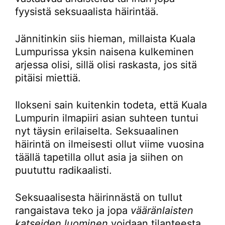
fyysistä seksuaalista häirintää.
Jännitinkin siis hieman, millaista Kuala
Lumpurissa yksin naisena kulkeminen
arjessa olisi, sillä olisi raskasta, jos sitä
pitäisi miettiä.
Ilokseni sain kuitenkin todeta, että Kuala
Lumpurin ilmapiiri asian suhteen tuntui
nyt täysin erilaiselta. Seksuaalinen
häirintä on ilmeisesti ollut viime vuosina
täällä tapetilla ollut asia ja siihen on
puututtu radikaalisti.
Seksuaalisesta häirinnästä on tullut
rangaistava teko ja jopa
vääränlaisten
katseiden luominen
voidaan tilanteesta