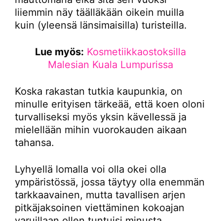
liiemmin näy täälläkään oikein muilla
kuin (yleensä länsimaisilla) turisteilla.
Lue myös:
Kosmetiikkaostoksilla
Malesian Kuala Lumpurissa
Koska rakastan tutkia kaupunkia, on
minulle erityisen tärkeää, että koen oloni
turvalliseksi myös yksin kävellessä ja
mielellään mihin vuorokauden aikaan
tahansa.
Lyhyellä lomalla voi olla okei olla
ympäristössä, jossa täytyy olla enemmän
tarkkaavainen, mutta tavallisen arjen
pitkäjaksoinen viettäminen kokoajan
varuillaan ollen tuntuisi minusta