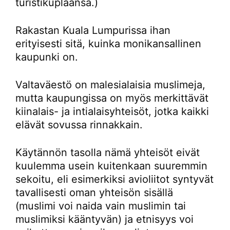
turistikuplaansa.)
Rakastan Kuala Lumpurissa ihan
erityisesti sitä, kuinka monikansallinen
kaupunki on.
Valtaväestö on malesialaisia muslimeja,
mutta kaupungissa on myös merkittävät
kiinalais- ja intialaisyhteisöt, jotka kaikki
elävät sovussa rinnakkain.
Käytännön tasolla nämä yhteisöt eivät
kuulemma usein kuitenkaan suuremmin
sekoitu, eli esimerkiksi avioliitot syntyvät
tavallisesti oman yhteisön sisällä
(muslimi voi naida vain muslimin tai
muslimiksi kääntyvän) ja etnisyys voi