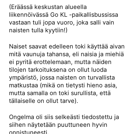
(Eräässä keskustan alueella
liikennöivässä Go KL -paikallisbussissa
vastaan tuli jopa vuoro, joka salli vain
naisten tulla kyytiin!)
Naiset saavat edelleen toki käyttää aivan
mitä vaunuja tahansa, eli naisia ja miehiä
ei pyritä erottelemaan, mutta näiden
tilojen tarkoituksena on ollut luoda
ympäristö, jossa naisten on turvallista
matkustaa (mikä on tietysti hieno asia,
mutta samalla on toki surullista, että
tällaiselle on ollut tarve).
Ongelma oli siis selkeästi tiedostettu ja
siihen näytetään puuttuneen hyvin
onnistuneesti.