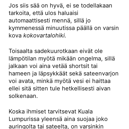
Jos siis sää on hyvä, ei se todellakaan
tarkoita, että ulos haluaisi
automaattisesti mennä, sillä jo
kymmenessä minuutissa päällä on varsin
kova
kokovartalohiki.
Toisaalta sadekuurotkaan eivät ole
lämpötilan myötä mikään ongelma, sillä
jalkaan voi aina vetää shortsit tai
hameen ja läpsykkäät sekä sateenvarjon
voi avata, minkä myötä vesi ei haittaa
ellei sitä sitten tule hetkellisesti aivan
solkenaan.
Koska ihmiset tarvitsevat Kuala
Lumpurissa yleensä aina suojaa joko
auringolta tai sateelta, on varsinkin