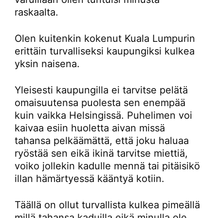
raskaalta.
Olen kuitenkin kokenut Kuala Lumpurin
erittäin turvalliseksi kaupungiksi kulkea
yksin naisena.
Yleisesti kaupungilla ei tarvitse pelätä
omaisuutensa puolesta sen enempää
kuin vaikka Helsingissä. Puhelimen voi
kaivaa esiin huoletta aivan missä
tahansa pelkäämättä, että joku haluaa
ryöstää sen eikä ikinä tarvitse miettiä,
voiko jollekin kadulle mennä tai pitäisikö
illan hämärtyessä kääntyä kotiin.
Täällä on ollut turvallista kulkea pimeällä
millä tahansa kaduilla eikä minulla ole