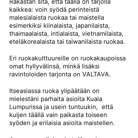
Rakastan sitä, että täällä on tarjolla
kaikkea: voin syödä perinteistä
malesialaista ruokaa tai maistella
esimerkiksi kiinalaista, japanilaista,
thaimaalaista, intialaista, vietnamilaista,
eteläkorealaista tai taiwanilaista ruokaa.
Eri ruokakulttuureille on ruokakaupoissa
omat hyllyvälinsä, minkä lisäksi
ravintoloiden tarjonta on VALTAVA.
Itseasiassa ruoka ylipäätään on
mielestäni parhaita asioita Kuala
Lumpurissa ja usein tuntuukin, että
kuljen täällä vain paikasta toiseen
syöden ja erilaisia asioita maistellen.