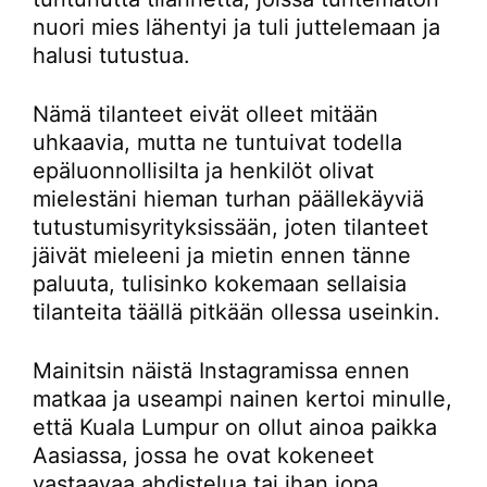
nuori mies lähentyi ja tuli juttelemaan ja
halusi tutustua.
Nämä tilanteet eivät olleet mitään
uhkaavia, mutta ne tuntuivat todella
epäluonnollisilta ja henkilöt olivat
mielestäni hieman turhan päällekäyviä
tutustumisyrityksissään, joten tilanteet
jäivät mieleeni ja mietin ennen tänne
paluuta, tulisinko kokemaan sellaisia
tilanteita täällä pitkään ollessa useinkin.
Mainitsin näistä Instagramissa ennen
matkaa ja useampi nainen kertoi minulle,
että Kuala Lumpur on ollut ainoa paikka
Aasiassa, jossa he ovat kokeneet
vastaavaa ahdistelua tai ihan jopa