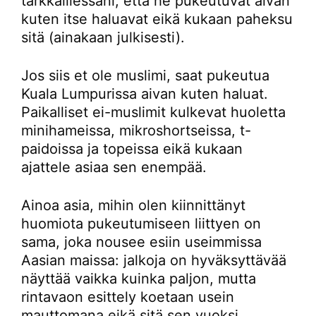
tarkkaillessani, että he pukeutuvat aivan
kuten itse haluavat eikä kukaan paheksu
sitä (ainakaan julkisesti).
Jos siis et ole muslimi, saat pukeutua
Kuala Lumpurissa aivan kuten haluat.
Paikalliset ei-muslimit kulkevat huoletta
minihameissa, mikroshortseissa, t-
paidoissa ja topeissa eikä kukaan
ajattele asiaa sen enempää.
Ainoa asia, mihin olen kiinnittänyt
huomiota pukeutumiseen liittyen on
sama, joka nousee esiin useimmissa
Aasian maissa: jalkoja on hyväksyttävää
näyttää vaikka kuinka paljon, mutta
rintavaon esittely koetaan usein
mauttomana eikä sitä sen vuoksi