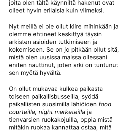
joita olen tältä käynniltä hakenut ovat
olleet hyvin erilaisia kuin viimeksi.
Nyt meillä ei ole ollut kiire mihinkään ja
olemme ehtineet keskittyä täysin
arkisten asioiden tutkimiseen ja
kokemiseen. Se on jo pitkään ollut sitä,
mistä olen uusissa maissa ollessani
eniten nauttinut, joten arki on tuntunut
sen myötä hyvältä.
On ollut mukavaa kulkea paikasta
toiseen paikallisbusseilla, syödä
paikallisten suosimilla lähiöiden
food
courteilla, night marketeilla
ja
tienvarsien ruokakojuilla, oppia mistä
mitäkin ruokaa kannattaa ostaa, mitä