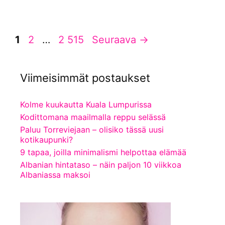
Sivu
Sivu
Sivu
1
2
…
2 515
Seuraava
→
Viimeisimmät postaukset
Kolme kuukautta Kuala Lumpurissa
Kodittomana maailmalla reppu selässä
Paluu Torreviejaan – olisiko tässä uusi
kotikaupunki?
9 tapaa, joilla minimalismi helpottaa elämää
Albanian hintataso – näin paljon 10 viikkoa
Albaniassa maksoi