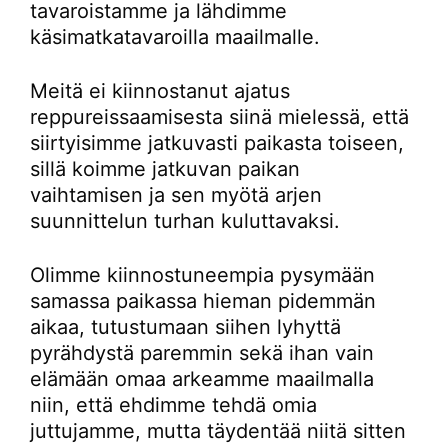
tavaroistamme ja lähdimme
käsimatkatavaroilla maailmalle.
Meitä ei kiinnostanut ajatus
reppureissaamisesta siinä mielessä, että
siirtyisimme jatkuvasti paikasta toiseen,
sillä koimme jatkuvan paikan
vaihtamisen ja sen myötä arjen
suunnittelun turhan kuluttavaksi.
Olimme kiinnostuneempia pysymään
samassa paikassa hieman pidemmän
aikaa, tutustumaan siihen lyhyttä
pyrähdystä paremmin sekä ihan vain
elämään omaa arkeamme maailmalla
niin, että ehdimme tehdä omia
juttujamme, mutta täydentää niitä sitten