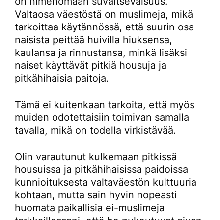
on nimenomaan suvaitsevaisuus.
Valtaosa väestöstä on muslimeja, mikä
tarkoittaa käytännössä, että suurin osa
naisista peittää huivilla hiuksensa,
kaulansa ja rinnustansa, minkä lisäksi
naiset käyttävät pitkiä housuja ja
pitkähihaisia paitoja.
Tämä ei kuitenkaan tarkoita, että myös
muiden odotettaisiin toimivan samalla
tavalla, mikä on todella virkistävää.
Olin varautunut kulkemaan pitkissä
housuissa ja pitkähihaisissa paidoissa
kunnioituksesta valtaväestön kulttuuria
kohtaan, mutta sain hyvin nopeasti
huomata paikallisia ei-muslimeja