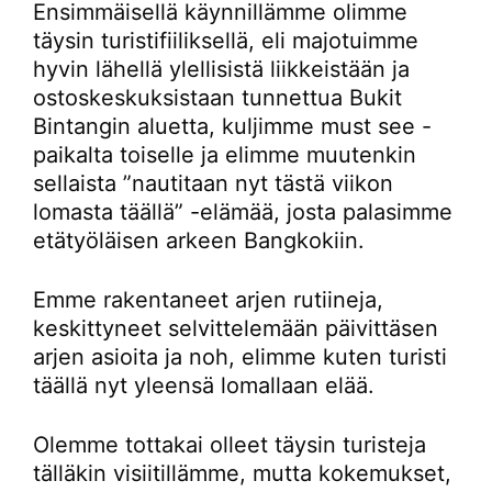
Ensimmäisellä käynnillämme olimme
täysin turistifiiliksellä, eli majotuimme
hyvin lähellä ylellisistä liikkeistään ja
ostoskeskuksistaan tunnettua Bukit
Bintangin aluetta, kuljimme must see -
paikalta toiselle ja elimme muutenkin
sellaista ”nautitaan nyt tästä viikon
lomasta täällä” -elämää, josta palasimme
etätyöläisen arkeen Bangkokiin.
Emme rakentaneet arjen rutiineja,
keskittyneet selvittelemään päivittäsen
arjen asioita ja noh, elimme kuten turisti
täällä nyt yleensä lomallaan elää.
Olemme tottakai olleet täysin turisteja
tälläkin visiitillämme, mutta kokemukset,