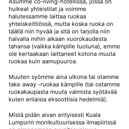
Asumme co-living-hotellissa, jossa on
huikeat yhteistilat ja voimme
halutessamme laittaa ruokaa
yhteiskeittiössä, mutta koska ruoka on
täällä niin hyvää ja sitä on tarjolla niin
halvalla mihin aikaan vuorokaudesta
tahansa (vaikka kämpille tuotuna), emme
ole kertaakaan laittaneet kotona muuta
ruokaa kuin aamupuuroa.
Muuten syömme aina ulkona tai otamme
take away -ruokaa kämpille (tai ostamme
ruokakaupasta muuta valmista syötävää
kuten erilaisia eksoottisia hedelmiä).
Mistä pidän aivan erityisesti Kuala
Lumpurin monikultuurisessa ilmapiirissä