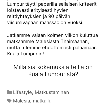
Lumpur täytti paperilla sellaisen kriteerit
loistavasti erityisesti hyvien
reittiyhteyksien ja 90 päivän
viisumivapaan maassaolon vuoksi.
Jatkamme vajaan kolmen viikon kuluttua
matkaamme Malesiasta Thaimaahan,
mutta tulemme ehdottomasti palaamaan
Kuala Lumpuriin!
Millaisia kokemuksia teillä on
Kuala Lumpurista?
Kategoriat
Lifestyle
,
Matkustaminen
Avainsanat
Malesia
,
matkailu