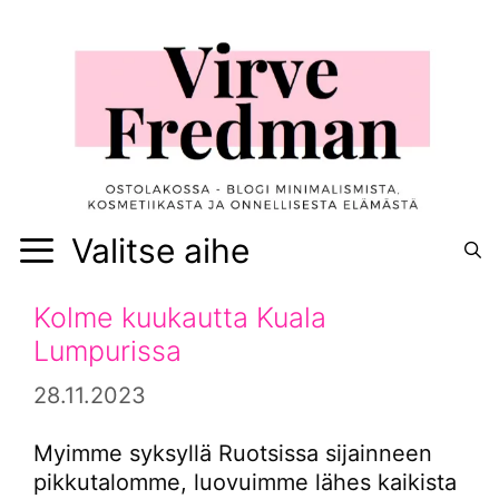
Siirry
sisältöön
Valitse aihe
Kolme kuukautta Kuala
Lumpurissa
28.11.2023
Myimme syksyllä Ruotsissa sijainneen
pikkutalomme, luovuimme lähes kaikista