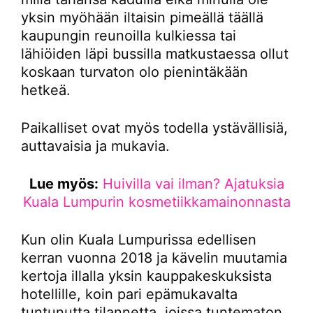
yksin myöhään iltaisin pimeällä täällä
kaupungin reunoilla kulkiessa tai
lähiöiden läpi bussilla matkustaessa ollut
koskaan turvaton olo pienintäkään
hetkeä.
Paikalliset ovat myös todella ystävällisiä,
auttavaisia ja mukavia.
Lue myös:
Huivilla vai ilman? Ajatuksia
Kuala Lumpurin kosmetiikkamainonnasta
Kun olin Kuala Lumpurissa edellisen
kerran vuonna 2018 ja kävelin muutamia
kertoja illalla yksin kauppakeskuksista
hotellille, koin pari epämukavalta
tuntunutta tilannetta, joissa tuntematon