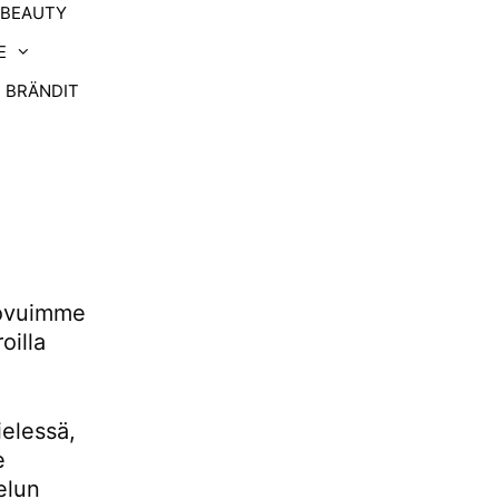
-BEAUTY
E
BRÄNDIT
uovuimme
oilla
ielessä,
e
elun