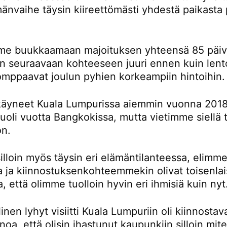
änvaihe täysin kiireettömästi yhdestä paikasta 
e buukkaamaan majoituksen yhteensä 85 päivä
än seuraavaan kohteeseen juuri ennen kuin lent
omppaavat joulun pyhien korkeampiin hintoihin.
äyneet Kuala Lumpurissa aiemmin vuonna 2018
oli vuotta Bangkokissa, mutta vietimme siellä t
on.
lloin myös täysin eri elämäntilanteessa, elimme
la ja kiinnostuksenkohteemmekin olivat toisenlai
a, että olimme tuolloin hyvin eri ihmisiä kuin nyt
inen lyhyt visiitti Kuala Lumpuriin oli kiinnostav
noa, että olisin ihastunut kaupunkiin silloin mi