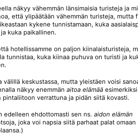
eella näkyy vähemmän länsimaisia turisteja ja mi
noa, että ylipäätään vähemmän turisteja, mutta 
oikeastaan kykene tunnistamaan, kuka aasialaisp
i ja kuka paikallinen.
ttä hotellissamme on paljon kiinalaisturisteja, 
la tunnistaa, kuka kiinaa puhuva on turisti ja ku
en.
 välillä keskustassa, mutta yleistäen voisi sanoa
unnalla näkyy enemmän
aitoa elämää
esimerkiksi
 pintaliitoon verrattuna ja pidän siitä kovasti.
en edelleen ehdottomasti sen ns.
aidon elämän
tsoja, joka voi napsia siitä parhaat palat omaan
plaansa.)