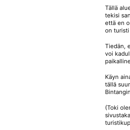
Tällä alu
tekisi sa
että en 
on turist
Tiedän, e
voi kadul
paikallin
Käyn aina
tällä su
Bintangin
(Toki ol
sivustaka
turistiku