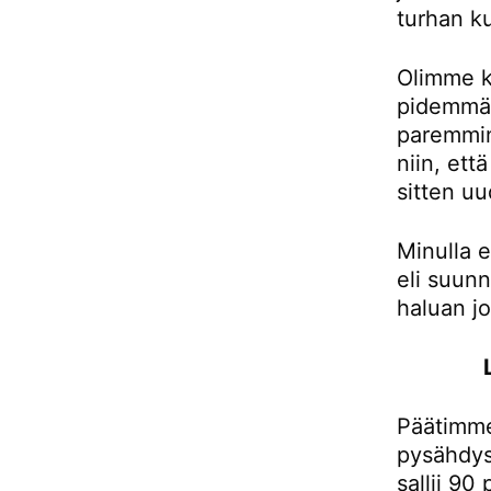
turhan ku
Olimme k
pidemmän
paremmin
niin, et
sitten uu
Minulla e
eli suunn
haluan j
Päätimme
pysähdys
sallii 90