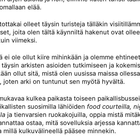
omallaan elää.
ttakai olleet täysin turisteja tälläkin visiitillä
t, joita olen tältä käynniltä hakenut ovat ollee
kuin viimeksi.
ä ei ole ollut kiire mihinkään ja olemme ehtinee
 täysin arkisten asioiden tutkimiseen ja kokemi
kään ollut sitä, mistä olen uusissa maissa olless
, joten arki on tuntunut sen myötä hyvältä.
mukavaa kulkea paikasta toiseen paikallisbusseil
kallisten suosimilla lähiöiden
food courteilla, n
la
ja tienvarsien ruokakojuilla, oppia mistä mitä
nnattaa ostaa, mitä sovelluksia arjessa kannatt
a millä kulkuvälineellä pääsee minnekin.