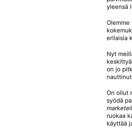
yleensä l
Olemme to
kokemukse
erilaisia 
Nyt meill
keskittyä
on jo pit
nauttinut
On ollut 
syödä pai
marketeil
ruokaa ka
käyttää j