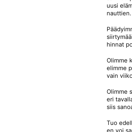
uusi eläm
nauttien.
Päädyimm
siirtymä
hinnat p
Olimme k
elimme pu
vain viik
Olimme si
eri taval
siis sano
Tuo edell
en voi sa