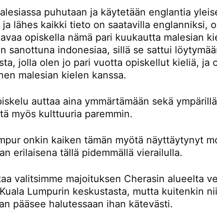
lesiassa puhutaan ja käytetään englantia yleis
a ja lähes kaikki tieto on saatavilla englanniksi,
avaa opiskella nämä pari kuukautta malesian kie
 sanottuna indonesiaa, sillä se sattui löytymä
ta, jolla olen jo pari vuotta opiskellut kieliä, ja
nen malesian kielen kanssa.
piskelu auttaa aina ymmärtämään sekä ympärillä
ttä myös kulttuuria paremmin.
mpur onkin kaiken tämän myötä näyttäytynyt m
an erilaisena tällä pidemmällä vierailulla.
taa valitsimme majoituksen Cherasin alueelta ve
Kuala Lumpurin keskustasta, mutta kuitenkin nii
an pääsee halutessaan ihan kätevästi.