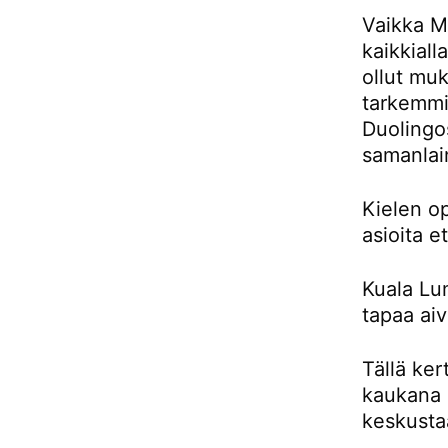
Vaikka Ma
kaikkiall
ollut muk
tarkemmin
Duolingos
samanlai
Kielen o
asioita e
Kuala Lu
tapaa aiv
Tällä ker
kaukana 
keskusta