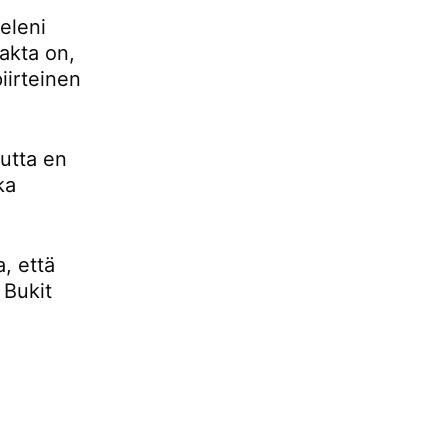
eleni
fakta on,
iirteinen
mutta en
ka
, että
 Bukit