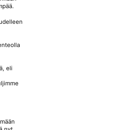
empää.
udelleen
enteolla
, eli
uljimme
lemään
ä nyt