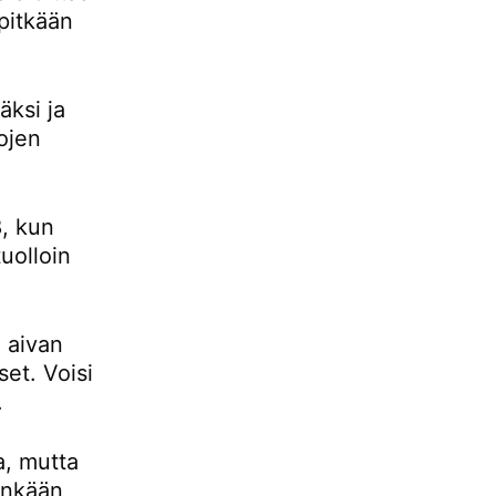
pitkään
ksi ja
ojen
, kun
uolloin
 aivan
set. Voisi
.
a, mutta
tenkään