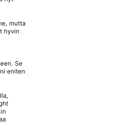
mme, mutta
t hyvin
t
seen. Se
ani eniten
la,
ight
kin
aa