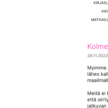
KIRJAS
IH
MATKAIL
Kolme
28.11.2023
Myimme s
lähes ka
maailmall
Meitä ei 
että siir
jatkuvan