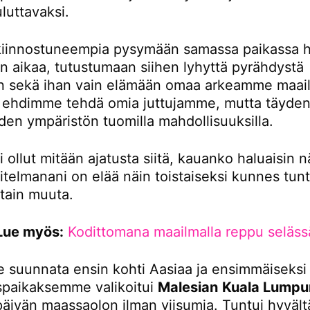
luttavaksi.
iinnostuneempia pysymään samassa paikassa 
 aikaa, tutustumaan siihen lyhyttä pyrähdystä
 sekä ihan vain elämään omaa arkeamme maail
tä ehdimme tehdä omia juttujamme, mutta täydent
den ympäristön tuomilla mahdollisuuksilla.
i ollut mitään ajatusta siitä, kauanko haluaisin n
itelmanani on elää näin toistaiseksi kunnes tunt
otain muuta.
Lue myös:
Kodittomana maailmalla reppu seläss
 suunnata ensin kohti Aasiaa ja ensimmäiseksi
paikaksemme valikoitui
Malesian
Kuala Lumpu
 päivän maassaolon ilman viisumia. Tuntui hyvältä