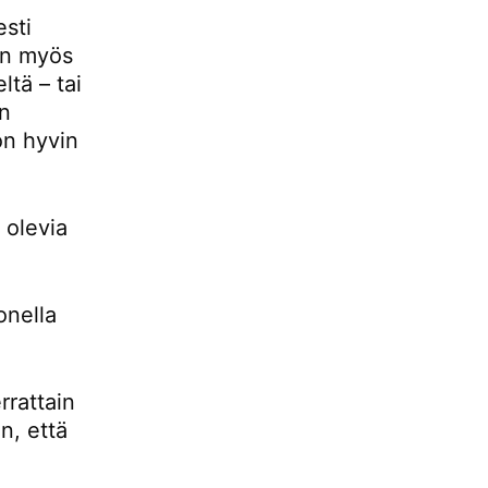
esti
 on myös
ltä – tai
än
 on hyvin
 olevia
onella
rrattain
n, että