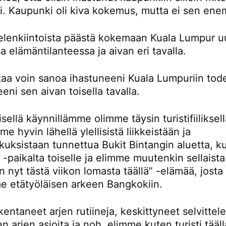
ti. Kaupunki oli kiva kokemus, mutta ei sen en
ielenkiintoista päästä kokemaan Kuala Lumpur u
sa elämäntilanteessa ja aivan eri tavalla.
rtaa voin sanoa ihastuneeni Kuala Lumpuriin tod
eni sen aivan toisella tavalla.
ellä käynnillämme olimme täysin turistifiiliksellä
e hyvin lähellä ylellisistä liikkeistään ja
kuksistaan tunnettua Bukit Bintangin aluetta, k
-paikalta toiselle ja elimme muutenkin sellaista
n nyt tästä viikon lomasta täällä” -elämää, josta
e etätyöläisen arkeen Bangkokiin.
entaneet arjen rutiineja, keskittyneet selvitte
en arjen asioita ja noh, elimme kuten turisti tääll