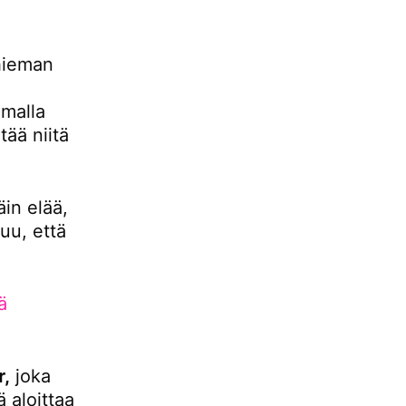
hieman
malla
ää niitä
äin elää,
uu, että
ä
r,
joka
 aloittaa