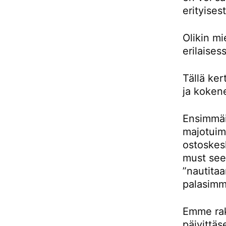
erityises
Olikin m
erilaises
Tällä ke
ja kokene
Ensimmäis
majotuimm
ostoskes
must see 
”nautitaa
palasimm
Emme rak
päivittäs