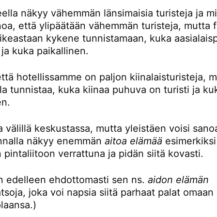
eella näkyy vähemmän länsimaisia turisteja ja mi
noa, että ylipäätään vähemmän turisteja, mutta 
oikeastaan kykene tunnistamaan, kuka aasialaisp
i ja kuka paikallinen.
ttä hotellissamme on paljon kiinalaisturisteja, 
la tunnistaa, kuka kiinaa puhuva on turisti ja ku
en.
 välillä keskustassa, mutta yleistäen voisi sanoa
unnalla näkyy enemmän
aitoa elämää
esimerkiksi
 pintaliitoon verrattuna ja pidän siitä kovasti.
en edelleen ehdottomasti sen ns.
aidon elämän
tsoja, joka voi napsia siitä parhaat palat omaan
plaansa.)