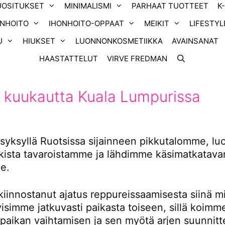
UOSITUKSET
MINIMALISMI
PARHAAT TUOTTEET
K
ONHOITO
IHONHOITO-OPPAAT
MEIKIT
LIFESTYL
U
HIUKSET
LUONNONKOSMETIIKKA
AVAINSANAT
HAASTATTELUT
VIRVE FREDMAN
 kuukautta Kuala Lumpurissa
yksyllä Ruotsissa sijainneen pikkutalomme, l
ikista tavaroistamme ja lähdimme käsimatkatavar
e.
kiinnostanut ajatus reppureissaamisesta siinä m
tyisimme jatkuvasti paikasta toiseen, sillä koimm
 paikan vaihtamisen ja sen myötä arjen suunnitt