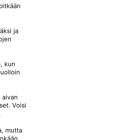
pitkään
ksi ja
ojen
, kun
uolloin
 aivan
set. Voisi
.
a, mutta
tenkään