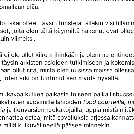
omallaan elää.
ttakai olleet täysin turisteja tälläkin visiitillä
t, joita olen tältä käynniltä hakenut ovat ollee
kuin viimeksi.
ä ei ole ollut kiire mihinkään ja olemme ehtinee
 täysin arkisten asioiden tutkimiseen ja kokemi
kään ollut sitä, mistä olen uusissa maissa olless
, joten arki on tuntunut sen myötä hyvältä.
mukavaa kulkea paikasta toiseen paikallisbusseil
kallisten suosimilla lähiöiden
food courteilla, n
la
ja tienvarsien ruokakojuilla, oppia mistä mitä
nnattaa ostaa, mitä sovelluksia arjessa kannatt
a millä kulkuvälineellä pääsee minnekin.