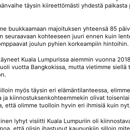
änvaihe täysin kiireettömästi yhdestä paikasta 
e buukkaamaan majoituksen yhteensä 85 päivä
än seuraavaan kohteeseen juuri ennen kuin lent
omppaavat joulun pyhien korkeampiin hintoihin.
äyneet Kuala Lumpurissa aiemmin vuonna 2018
oli vuotta Bangkokissa, mutta vietimme siellä t
on.
lloin myös täysin eri elämäntilanteessa, elimme
la ja kiinnostuksenkohteemmekin olivat toisenlai
a, että olimme tuolloin hyvin eri ihmisiä kuin nyt
inen lyhyt visiitti Kuala Lumpuriin oli kiinnostav
noa, että olisin ihastunut kaupunkiin silloin mi