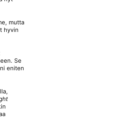
mme, mutta
t hyvin
t
seen. Se
ani eniten
la,
ight
kin
aa