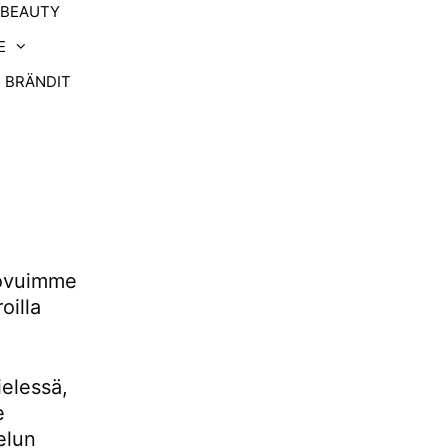
-BEAUTY
E
BRÄNDIT
uovuimme
oilla
ielessä,
e
elun