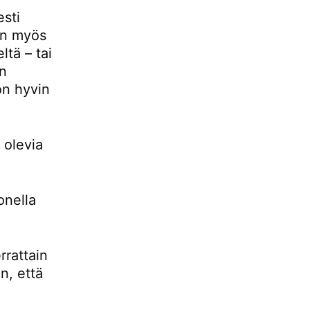
esti
 on myös
ltä – tai
än
 on hyvin
 olevia
onella
rrattain
n, että