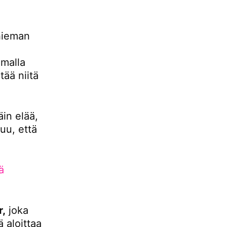
hieman
malla
ää niitä
äin elää,
uu, että
ä
r,
joka
 aloittaa