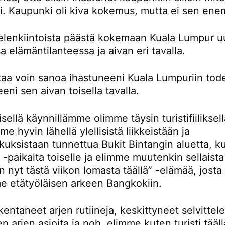
ti. Kaupunki oli kiva kokemus, mutta ei sen en
ielenkiintoista päästä kokemaan Kuala Lumpur u
sa elämäntilanteessa ja aivan eri tavalla.
rtaa voin sanoa ihastuneeni Kuala Lumpuriin tod
eni sen aivan toisella tavalla.
ellä käynnillämme olimme täysin turistifiiliksellä
e hyvin lähellä ylellisistä liikkeistään ja
kuksistaan tunnettua Bukit Bintangin aluetta, k
-paikalta toiselle ja elimme muutenkin sellaista
n nyt tästä viikon lomasta täällä” -elämää, josta
e etätyöläisen arkeen Bangkokiin.
entaneet arjen rutiineja, keskittyneet selvitte
en arjen asioita ja noh, elimme kuten turisti tääll