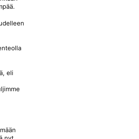
empää.
udelleen
enteolla
, eli
uljimme
lemään
ä nyt