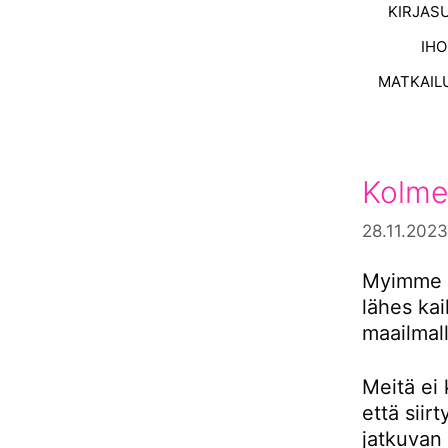
KIRJAS
IH
MATKAIL
Kolme
28.11.2023
Myimme s
lähes ka
maailmall
Meitä ei 
että siir
jatkuvan