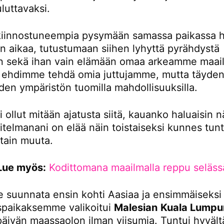
luttavaksi.
iinnostuneempia pysymään samassa paikassa 
 aikaa, tutustumaan siihen lyhyttä pyrähdystä
 sekä ihan vain elämään omaa arkeamme maail
tä ehdimme tehdä omia juttujamme, mutta täydent
den ympäristön tuomilla mahdollisuuksilla.
i ollut mitään ajatusta siitä, kauanko haluaisin n
itelmanani on elää näin toistaiseksi kunnes tunt
otain muuta.
Lue myös:
Kodittomana maailmalla reppu seläss
 suunnata ensin kohti Aasiaa ja ensimmäiseksi
paikaksemme valikoitui
Malesian
Kuala Lumpu
 päivän maassaolon ilman viisumia. Tuntui hyvältä