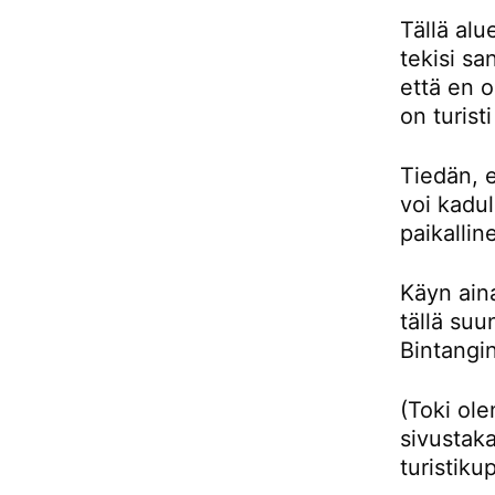
Tällä alu
tekisi sa
että en 
on turist
Tiedän, e
voi kadul
paikallin
Käyn aina
tällä su
Bintangin
(Toki ol
sivustaka
turistiku