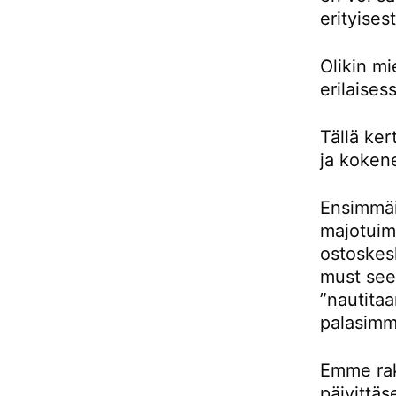
erityises
Olikin m
erilaises
Tällä ke
ja kokene
Ensimmäis
majotuimm
ostoskes
must see 
”nautitaa
palasimm
Emme rak
päivittäs