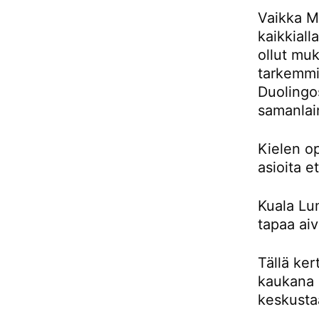
Vaikka Ma
kaikkiall
ollut muk
tarkemmin
Duolingos
samanlai
Kielen o
asioita e
Kuala Lu
tapaa aiv
Tällä ker
kaukana 
keskusta