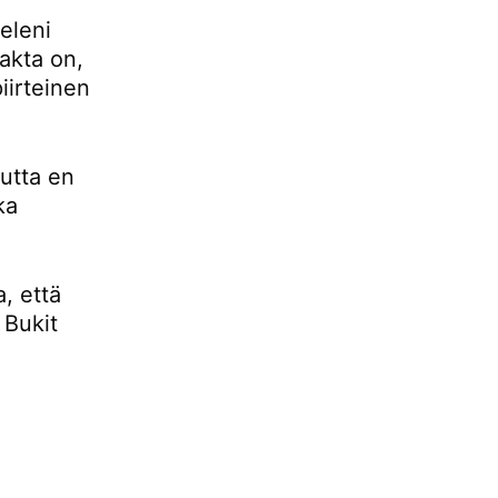
eleni
fakta on,
iirteinen
mutta en
ka
, että
 Bukit