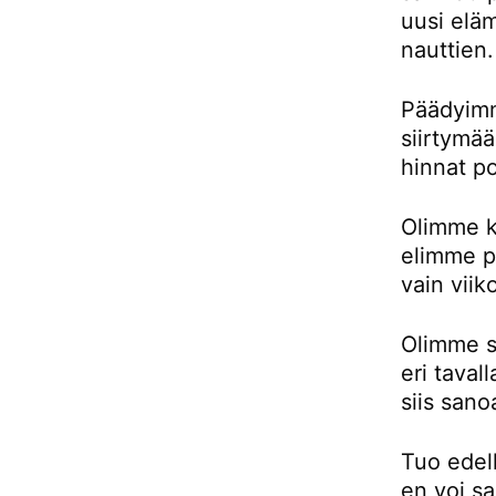
uusi eläm
nauttien.
Päädyimm
siirtymä
hinnat p
Olimme k
elimme pu
vain viik
Olimme si
eri taval
siis sano
Tuo edell
en voi sa