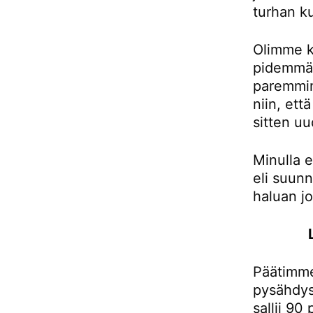
turhan ku
Olimme k
pidemmän
paremmin
niin, et
sitten uu
Minulla e
eli suunn
haluan j
Päätimme
pysähdys
sallii 90