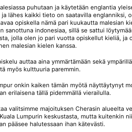
lesiassa puhutaan ja käytetään englantia yleis
a ja lähes kaikki tieto on saatavilla englanniksi,
avaa opiskella nämä pari kuukautta malesian kie
 sanottuna indonesiaa, sillä se sattui löytymä
ta, jolla olen jo pari vuotta opiskellut kieliä, ja
nen malesian kielen kanssa.
piskelu auttaa aina ymmärtämään sekä ympärillä
ttä myös kulttuuria paremmin.
mpur onkin kaiken tämän myötä näyttäytynyt m
an erilaisena tällä pidemmällä vierailulla.
taa valitsimme majoituksen Cherasin alueelta ve
Kuala Lumpurin keskustasta, mutta kuitenkin nii
an pääsee halutessaan ihan kätevästi.