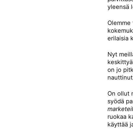
yleensä l
Olemme to
kokemukse
erilaisia 
Nyt meill
keskittyä
on jo pit
nauttinut
On ollut 
syödä pai
marketeil
ruokaa ka
käyttää j