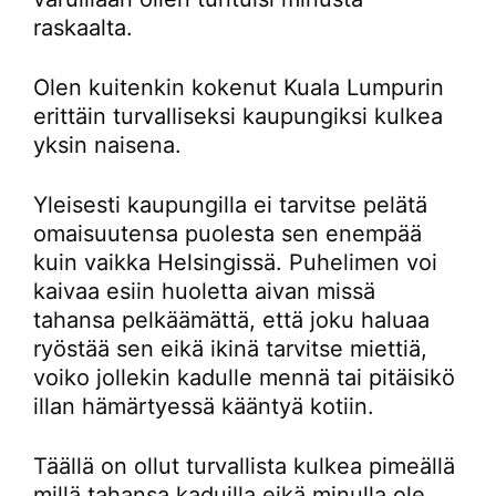
raskaalta.
Olen kuitenkin kokenut Kuala Lumpurin
erittäin turvalliseksi kaupungiksi kulkea
yksin naisena.
Yleisesti kaupungilla ei tarvitse pelätä
omaisuutensa puolesta sen enempää
kuin vaikka Helsingissä. Puhelimen voi
kaivaa esiin huoletta aivan missä
tahansa pelkäämättä, että joku haluaa
ryöstää sen eikä ikinä tarvitse miettiä,
voiko jollekin kadulle mennä tai pitäisikö
illan hämärtyessä kääntyä kotiin.
Täällä on ollut turvallista kulkea pimeällä
millä tahansa kaduilla eikä minulla ole