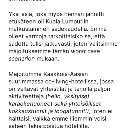
Yksi asia, joka myös hieman jännitti
etukäteen oli Kuala Lumpuriin
matkustaminen sadekaudella. Emme
olleet varmoja tarkoittaisiko se, että
sadetta tulisi jatkuvasti, joten valitsimme
majoituksemme tämän
worst case
scenarion
mukaan.
Majoitumme Kaakkois-Aasian
suurimmassa co-living-hotellissa, jossa
on valtavat yhteistilat ja tarjolla paljon
aktiviteetteja
(hello, yksityiset
karaokehuoneet sekä yhteisölliset
kokkaustunnit ja joogatunnit!)
, joten ei
haittaisi, vaikka emme liiemmin voisi
sateen takia poistua hotellilta.