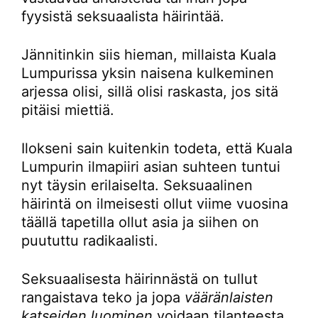
fyysistä seksuaalista häirintää.
Jännitinkin siis hieman, millaista Kuala
Lumpurissa yksin naisena kulkeminen
arjessa olisi, sillä olisi raskasta, jos sitä
pitäisi miettiä.
Ilokseni sain kuitenkin todeta, että Kuala
Lumpurin ilmapiiri asian suhteen tuntui
nyt täysin erilaiselta. Seksuaalinen
häirintä on ilmeisesti ollut viime vuosina
täällä tapetilla ollut asia ja siihen on
puututtu radikaalisti.
Seksuaalisesta häirinnästä on tullut
rangaistava teko ja jopa
vääränlaisten
katseiden luominen
voidaan tilanteesta