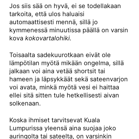
Jos siis sää on hyvä, ei se todellakaan
tarkoita, että ulos haluaisi
automaattisesti mennä, sillä jo
kymmenessä minuutissa päällä on varsin
kova
kokovartalohiki.
Toisaalta sadekuurotkaan eivät ole
lämpötilan myötä mikään ongelma, sillä
jalkaan voi aina vetää shortsit tai
hameen ja läpsykkäät sekä sateenvarjon
voi avata, minkä myötä vesi ei haittaa
ellei sitä sitten tule hetkellisesti aivan
solkenaan.
Koska ihmiset tarvitsevat Kuala
Lumpurissa yleensä aina suojaa joko
auringolta tai sateelta, on varsinkin