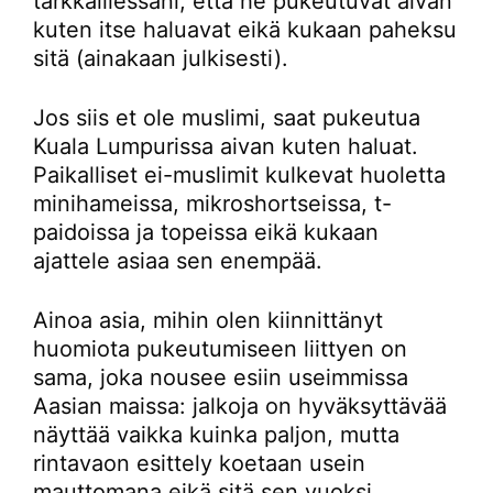
tarkkaillessani, että he pukeutuvat aivan
kuten itse haluavat eikä kukaan paheksu
sitä (ainakaan julkisesti).
Jos siis et ole muslimi, saat pukeutua
Kuala Lumpurissa aivan kuten haluat.
Paikalliset ei-muslimit kulkevat huoletta
minihameissa, mikroshortseissa, t-
paidoissa ja topeissa eikä kukaan
ajattele asiaa sen enempää.
Ainoa asia, mihin olen kiinnittänyt
huomiota pukeutumiseen liittyen on
sama, joka nousee esiin useimmissa
Aasian maissa: jalkoja on hyväksyttävää
näyttää vaikka kuinka paljon, mutta
rintavaon esittely koetaan usein
mauttomana eikä sitä sen vuoksi