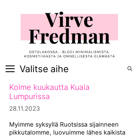
Siirry
sisältöön
Valitse aihe
Kolme kuukautta Kuala
Lumpurissa
28.11.2023
Myimme syksyllä Ruotsissa sijainneen
pikkutalomme, luovuimme lähes kaikista