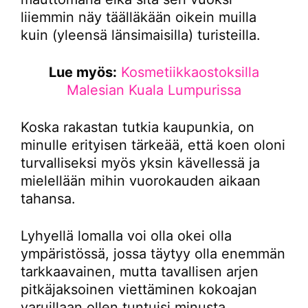
liiemmin näy täälläkään oikein muilla
kuin (yleensä länsimaisilla) turisteilla.
Lue myös:
Kosmetiikkaostoksilla
Malesian Kuala Lumpurissa
Koska rakastan tutkia kaupunkia, on
minulle erityisen tärkeää, että koen oloni
turvalliseksi myös yksin kävellessä ja
mielellään mihin vuorokauden aikaan
tahansa.
Lyhyellä lomalla voi olla okei olla
ympäristössä, jossa täytyy olla enemmän
tarkkaavainen, mutta tavallisen arjen
pitkäjaksoinen viettäminen kokoajan
varuillaan ollen tuntuisi minusta