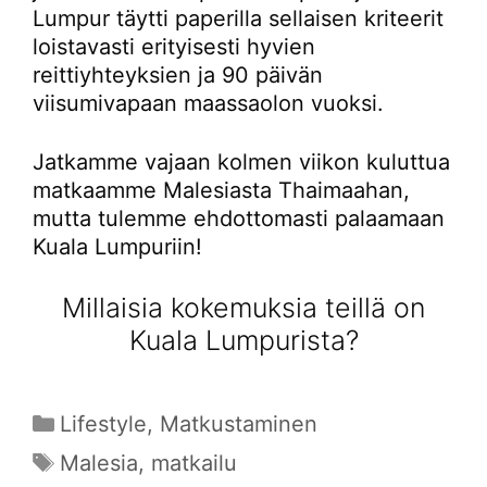
Lumpur täytti paperilla sellaisen kriteerit
loistavasti erityisesti hyvien
reittiyhteyksien ja 90 päivän
viisumivapaan maassaolon vuoksi.
Jatkamme vajaan kolmen viikon kuluttua
matkaamme Malesiasta Thaimaahan,
mutta tulemme ehdottomasti palaamaan
Kuala Lumpuriin!
Millaisia kokemuksia teillä on
Kuala Lumpurista?
Kategoriat
Lifestyle
,
Matkustaminen
Avainsanat
Malesia
,
matkailu