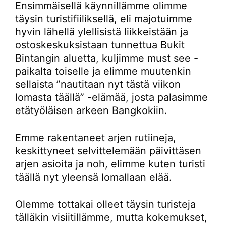
Ensimmäisellä käynnillämme olimme
täysin turistifiiliksellä, eli majotuimme
hyvin lähellä ylellisistä liikkeistään ja
ostoskeskuksistaan tunnettua Bukit
Bintangin aluetta, kuljimme must see -
paikalta toiselle ja elimme muutenkin
sellaista ”nautitaan nyt tästä viikon
lomasta täällä” -elämää, josta palasimme
etätyöläisen arkeen Bangkokiin.
Emme rakentaneet arjen rutiineja,
keskittyneet selvittelemään päivittäsen
arjen asioita ja noh, elimme kuten turisti
täällä nyt yleensä lomallaan elää.
Olemme tottakai olleet täysin turisteja
tälläkin visiitillämme, mutta kokemukset,