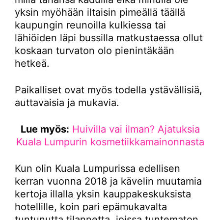
yksin myöhään iltaisin pimeällä täällä
kaupungin reunoilla kulkiessa tai
lähiöiden läpi bussilla matkustaessa ollut
koskaan turvaton olo pienintäkään
hetkeä.
Paikalliset ovat myös todella ystävällisiä,
auttavaisia ja mukavia.
Lue myös:
Huivilla vai ilman? Ajatuksia
Kuala Lumpurin kosmetiikkamainonnasta
Kun olin Kuala Lumpurissa edellisen
kerran vuonna 2018 ja kävelin muutamia
kertoja illalla yksin kauppakeskuksista
hotellille, koin pari epämukavalta
tuntunutta tilannetta, joissa tuntematon