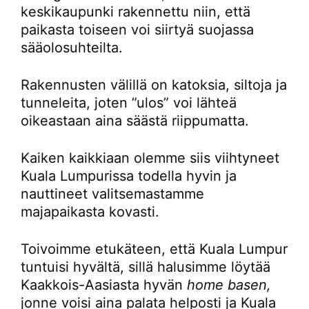
keskikaupunki rakennettu niin, että
paikasta toiseen voi siirtyä suojassa
sääolosuhteilta.
Rakennusten välillä on katoksia, siltoja ja
tunneleita, joten ”ulos” voi lähteä
oikeastaan aina säästä riippumatta.
Kaiken kaikkiaan olemme siis viihtyneet
Kuala Lumpurissa todella hyvin ja
nauttineet valitsemastamme
majapaikasta kovasti.
Toivoimme etukäteen, että Kuala Lumpur
tuntuisi hyvältä, sillä halusimme löytää
Kaakkois-Aasiasta hyvän
home basen,
jonne voisi aina palata helposti ja Kuala