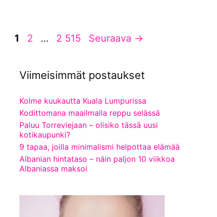
Sivu
Sivu
Sivu
1
2
…
2 515
Seuraava
→
Viimeisimmät postaukset
Kolme kuukautta Kuala Lumpurissa
Kodittomana maailmalla reppu selässä
Paluu Torreviejaan – olisiko tässä uusi
kotikaupunki?
9 tapaa, joilla minimalismi helpottaa elämää
Albanian hintataso – näin paljon 10 viikkoa
Albaniassa maksoi