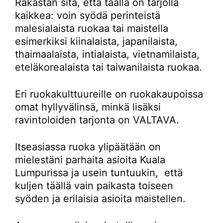
Rakastan sitä, että täällä on tarjolla
kaikkea: voin syödä perinteistä
malesialaista ruokaa tai maistella
esimerkiksi kiinalaista, japanilaista,
thaimaalaista, intialaista, vietnamilaista,
eteläkorealaista tai taiwanilaista ruokaa.
Eri ruokakulttuureille on ruokakaupoissa
omat hyllyvälinsä, minkä lisäksi
ravintoloiden tarjonta on VALTAVA.
Itseasiassa ruoka ylipäätään on
mielestäni parhaita asioita Kuala
Lumpurissa ja usein tuntuukin, että
kuljen täällä vain paikasta toiseen
syöden ja erilaisia asioita maistellen.