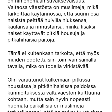
on nimenomaan suvaitsevaisuus.
Valtaosa väestöstä on muslimeja, mikä
tarkoittaa käytännössä, että suurin osa
naisista peittää huivilla hiuksensa,
kaulansa ja rinnustansa, minkä lisäksi
naiset käyttävät pitkiä housuja ja
pitkähihaisia paitoja.
Tämä ei kuitenkaan tarkoita, että myös
muiden odotettaisiin toimivan samalla
tavalla, mikä on todella virkistävää.
Olin varautunut kulkemaan pitkissä
housuissa ja pitkähihaisissa paidoissa
kunnioituksesta valtaväestön kulttuuria
kohtaan, mutta sain hyvin nopeasti
huomata paikallisia ei-muslimeja