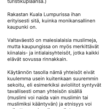
turistikuplaansa.)
Rakastan Kuala Lumpurissa ihan
erityisesti sitä, kuinka monikansallinen
kaupunki on.
Valtaväestö on malesialaisia muslimeja,
mutta kaupungissa on myös merkittävät
kiinalais- ja intialaisyhteisöt, jotka kaikki
elävät sovussa rinnakkain.
Käytännön tasolla nämä yhteisöt eivät
kuulemma usein kuitenkaan suuremmin
sekoitu, eli esimerkiksi avioliitot syntyvät
tavallisesti oman yhteisön sisällä
(muslimi voi naida vain muslimin tai
muslimiksi kääntyvän) ja etnisyys voi