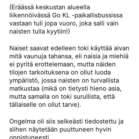
(Eräässä keskustan alueella
liikennöivässä Go KL -paikallisbussissa
vastaan tuli jopa vuoro, joka salli vain
naisten tulla kyytiin!)
Naiset saavat edelleen toki käyttää aivan
mitä vaunuja tahansa, eli naisia ja miehiä
ei pyritä erottelemaan, mutta näiden
tilojen tarkoituksena on ollut luoda
ympäristö, jossa naisten on turvallista
matkustaa (mikä on tietysti hieno asia,
mutta samalla on toki surullista, että
tällaiselle on ollut tarve).
Ongelma oli siis selkeästi tiedostettu ja
siihen näytetään puuttuneen hyvin
onnistuneesti.