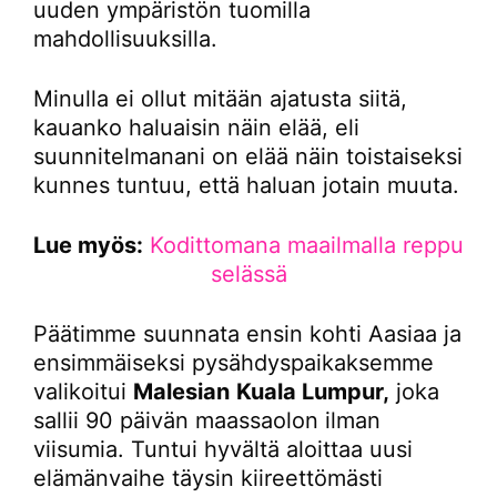
uuden ympäristön tuomilla
mahdollisuuksilla.
Minulla ei ollut mitään ajatusta siitä,
kauanko haluaisin näin elää, eli
suunnitelmanani on elää näin toistaiseksi
kunnes tuntuu, että haluan jotain muuta.
Lue myös:
Kodittomana maailmalla reppu
selässä
Päätimme suunnata ensin kohti Aasiaa ja
ensimmäiseksi pysähdyspaikaksemme
valikoitui
Malesian
Kuala Lumpur,
joka
sallii 90 päivän maassaolon ilman
viisumia. Tuntui hyvältä aloittaa uusi
elämänvaihe täysin kiireettömästi