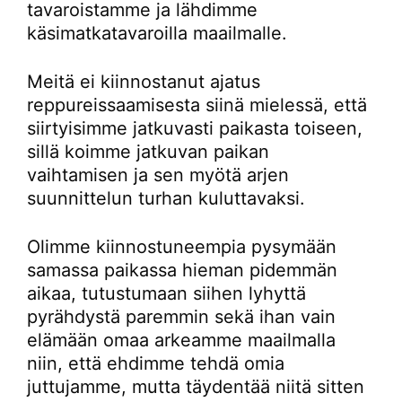
tavaroistamme ja lähdimme
käsimatkatavaroilla maailmalle.
Meitä ei kiinnostanut ajatus
reppureissaamisesta siinä mielessä, että
siirtyisimme jatkuvasti paikasta toiseen,
sillä koimme jatkuvan paikan
vaihtamisen ja sen myötä arjen
suunnittelun turhan kuluttavaksi.
Olimme kiinnostuneempia pysymään
samassa paikassa hieman pidemmän
aikaa, tutustumaan siihen lyhyttä
pyrähdystä paremmin sekä ihan vain
elämään omaa arkeamme maailmalla
niin, että ehdimme tehdä omia
juttujamme, mutta täydentää niitä sitten