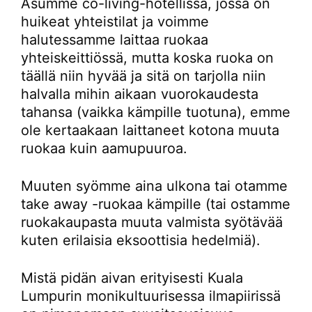
Asumme co-living-hotellissa, jossa on
huikeat yhteistilat ja voimme
halutessamme laittaa ruokaa
yhteiskeittiössä, mutta koska ruoka on
täällä niin hyvää ja sitä on tarjolla niin
halvalla mihin aikaan vuorokaudesta
tahansa (vaikka kämpille tuotuna), emme
ole kertaakaan laittaneet kotona muuta
ruokaa kuin aamupuuroa.
Muuten syömme aina ulkona tai otamme
take away -ruokaa kämpille (tai ostamme
ruokakaupasta muuta valmista syötävää
kuten erilaisia eksoottisia hedelmiä).
Mistä pidän aivan erityisesti Kuala
Lumpurin monikultuurisessa ilmapiirissä