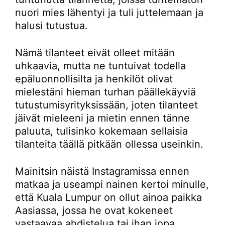
nuori mies lähentyi ja tuli juttelemaan ja
halusi tutustua.
Nämä tilanteet eivät olleet mitään
uhkaavia, mutta ne tuntuivat todella
epäluonnollisilta ja henkilöt olivat
mielestäni hieman turhan päällekäyviä
tutustumisyrityksissään, joten tilanteet
jäivät mieleeni ja mietin ennen tänne
paluuta, tulisinko kokemaan sellaisia
tilanteita täällä pitkään ollessa useinkin.
Mainitsin näistä Instagramissa ennen
matkaa ja useampi nainen kertoi minulle,
että Kuala Lumpur on ollut ainoa paikka
Aasiassa, jossa he ovat kokeneet
vastaavaa ahdistelua tai ihan jopa