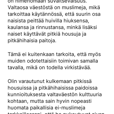
on nimenomaan suvaitsevaisuus.
Valtaosa väestöstä on muslimeja, mikä
tarkoittaa käytännössä, että suurin osa
naisista peittää huivilla hiuksensa,
kaulansa ja rinnustansa, minkä lisäksi
naiset käyttävät pitkiä housuja ja
pitkähihaisia paitoja.
Tämä ei kuitenkaan tarkoita, että myös
muiden odotettaisiin toimivan samalla
tavalla, mikä on todella virkistävää.
Olin varautunut kulkemaan pitkissä
housuissa ja pitkähihaisissa paidoissa
kunnioituksesta valtaväestön kulttuuria
kohtaan, mutta sain hyvin nopeasti
huomata paikallisia ei-muslimeja