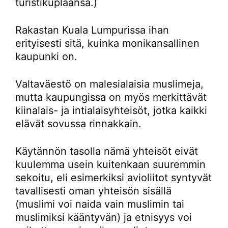
turistikuplaansa.)
Rakastan Kuala Lumpurissa ihan
erityisesti sitä, kuinka monikansallinen
kaupunki on.
Valtaväestö on malesialaisia muslimeja,
mutta kaupungissa on myös merkittävät
kiinalais- ja intialaisyhteisöt, jotka kaikki
elävät sovussa rinnakkain.
Käytännön tasolla nämä yhteisöt eivät
kuulemma usein kuitenkaan suuremmin
sekoitu, eli esimerkiksi avioliitot syntyvät
tavallisesti oman yhteisön sisällä
(muslimi voi naida vain muslimin tai
muslimiksi kääntyvän) ja etnisyys voi