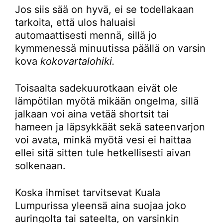
Jos siis sää on hyvä, ei se todellakaan
tarkoita, että ulos haluaisi
automaattisesti mennä, sillä jo
kymmenessä minuutissa päällä on varsin
kova
kokovartalohiki.
Toisaalta sadekuurotkaan eivät ole
lämpötilan myötä mikään ongelma, sillä
jalkaan voi aina vetää shortsit tai
hameen ja läpsykkäät sekä sateenvarjon
voi avata, minkä myötä vesi ei haittaa
ellei sitä sitten tule hetkellisesti aivan
solkenaan.
Koska ihmiset tarvitsevat Kuala
Lumpurissa yleensä aina suojaa joko
auringolta tai sateelta, on varsinkin