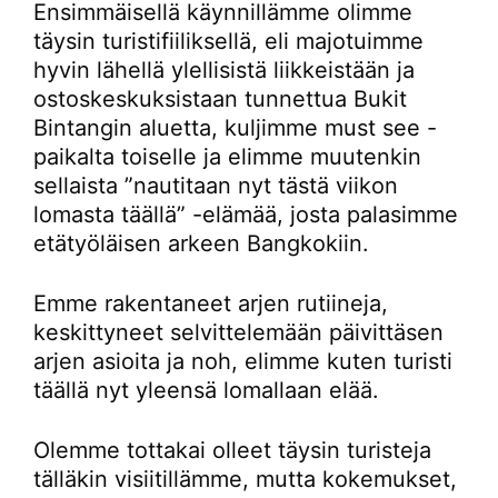
Ensimmäisellä käynnillämme olimme
täysin turistifiiliksellä, eli majotuimme
hyvin lähellä ylellisistä liikkeistään ja
ostoskeskuksistaan tunnettua Bukit
Bintangin aluetta, kuljimme must see -
paikalta toiselle ja elimme muutenkin
sellaista ”nautitaan nyt tästä viikon
lomasta täällä” -elämää, josta palasimme
etätyöläisen arkeen Bangkokiin.
Emme rakentaneet arjen rutiineja,
keskittyneet selvittelemään päivittäsen
arjen asioita ja noh, elimme kuten turisti
täällä nyt yleensä lomallaan elää.
Olemme tottakai olleet täysin turisteja
tälläkin visiitillämme, mutta kokemukset,