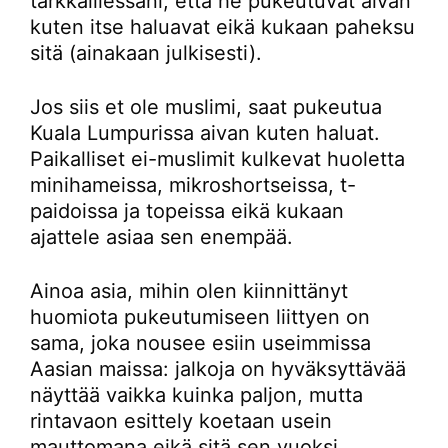
tarkkaillessani, että he pukeutuvat aivan
kuten itse haluavat eikä kukaan paheksu
sitä (ainakaan julkisesti).
Jos siis et ole muslimi, saat pukeutua
Kuala Lumpurissa aivan kuten haluat.
Paikalliset ei-muslimit kulkevat huoletta
minihameissa, mikroshortseissa, t-
paidoissa ja topeissa eikä kukaan
ajattele asiaa sen enempää.
Ainoa asia, mihin olen kiinnittänyt
huomiota pukeutumiseen liittyen on
sama, joka nousee esiin useimmissa
Aasian maissa: jalkoja on hyväksyttävää
näyttää vaikka kuinka paljon, mutta
rintavaon esittely koetaan usein
mauttomana eikä sitä sen vuoksi