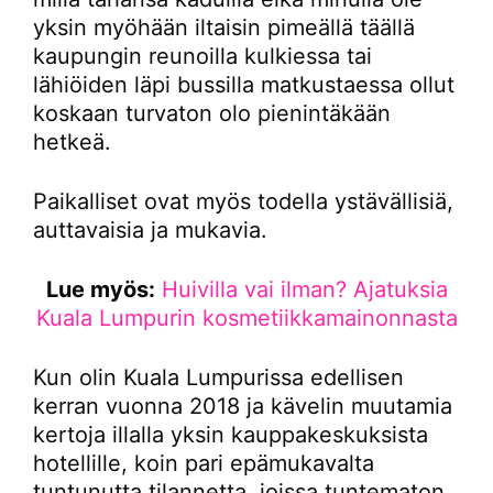
yksin myöhään iltaisin pimeällä täällä
kaupungin reunoilla kulkiessa tai
lähiöiden läpi bussilla matkustaessa ollut
koskaan turvaton olo pienintäkään
hetkeä.
Paikalliset ovat myös todella ystävällisiä,
auttavaisia ja mukavia.
Lue myös:
Huivilla vai ilman? Ajatuksia
Kuala Lumpurin kosmetiikkamainonnasta
Kun olin Kuala Lumpurissa edellisen
kerran vuonna 2018 ja kävelin muutamia
kertoja illalla yksin kauppakeskuksista
hotellille, koin pari epämukavalta
tuntunutta tilannetta, joissa tuntematon