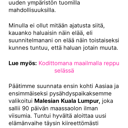
uuden ympäristön tuomilla
mahdollisuuksilla.
Minulla ei ollut mitään ajatusta siitä,
kauanko haluaisin näin elää, eli
suunnitelmanani on elää näin toistaiseksi
kunnes tuntuu, että haluan jotain muuta.
Lue myös:
Kodittomana maailmalla reppu
selässä
Päätimme suunnata ensin kohti Aasiaa ja
ensimmäiseksi pysähdyspaikaksemme
valikoitui
Malesian
Kuala Lumpur,
joka
sallii 90 päivän maassaolon ilman
viisumia. Tuntui hyvältä aloittaa uusi
elämänvaihe täysin kiireettömästi