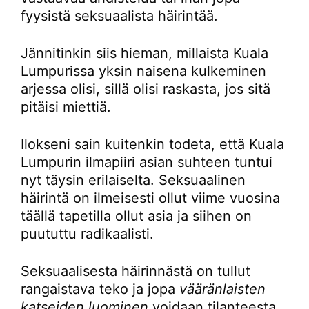
fyysistä seksuaalista häirintää.
Jännitinkin siis hieman, millaista Kuala
Lumpurissa yksin naisena kulkeminen
arjessa olisi, sillä olisi raskasta, jos sitä
pitäisi miettiä.
Ilokseni sain kuitenkin todeta, että Kuala
Lumpurin ilmapiiri asian suhteen tuntui
nyt täysin erilaiselta. Seksuaalinen
häirintä on ilmeisesti ollut viime vuosina
täällä tapetilla ollut asia ja siihen on
puututtu radikaalisti.
Seksuaalisesta häirinnästä on tullut
rangaistava teko ja jopa
vääränlaisten
katseiden luominen
voidaan tilanteesta