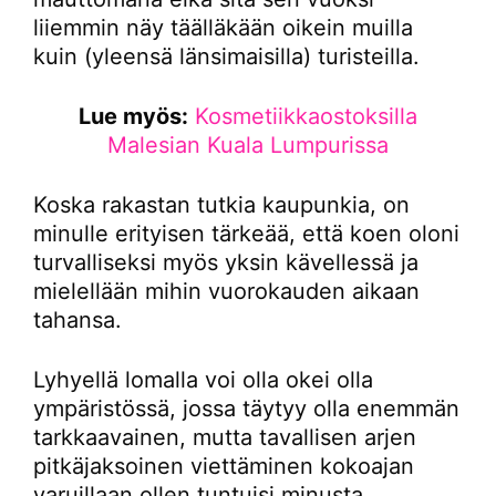
liiemmin näy täälläkään oikein muilla
kuin (yleensä länsimaisilla) turisteilla.
Lue myös:
Kosmetiikkaostoksilla
Malesian Kuala Lumpurissa
Koska rakastan tutkia kaupunkia, on
minulle erityisen tärkeää, että koen oloni
turvalliseksi myös yksin kävellessä ja
mielellään mihin vuorokauden aikaan
tahansa.
Lyhyellä lomalla voi olla okei olla
ympäristössä, jossa täytyy olla enemmän
tarkkaavainen, mutta tavallisen arjen
pitkäjaksoinen viettäminen kokoajan
varuillaan ollen tuntuisi minusta