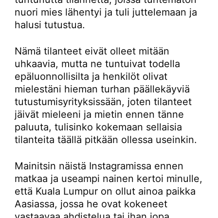
nuori mies lähentyi ja tuli juttelemaan ja
halusi tutustua.
Nämä tilanteet eivät olleet mitään
uhkaavia, mutta ne tuntuivat todella
epäluonnollisilta ja henkilöt olivat
mielestäni hieman turhan päällekäyviä
tutustumisyrityksissään, joten tilanteet
jäivät mieleeni ja mietin ennen tänne
paluuta, tulisinko kokemaan sellaisia
tilanteita täällä pitkään ollessa useinkin.
Mainitsin näistä Instagramissa ennen
matkaa ja useampi nainen kertoi minulle,
että Kuala Lumpur on ollut ainoa paikka
Aasiassa, jossa he ovat kokeneet
vastaavaa ahdistelua tai ihan jopa