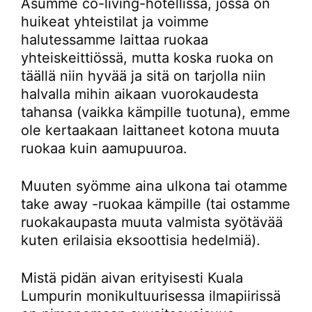
Asumme co-living-hotellissa, jossa on
huikeat yhteistilat ja voimme
halutessamme laittaa ruokaa
yhteiskeittiössä, mutta koska ruoka on
täällä niin hyvää ja sitä on tarjolla niin
halvalla mihin aikaan vuorokaudesta
tahansa (vaikka kämpille tuotuna), emme
ole kertaakaan laittaneet kotona muuta
ruokaa kuin aamupuuroa.
Muuten syömme aina ulkona tai otamme
take away -ruokaa kämpille (tai ostamme
ruokakaupasta muuta valmista syötävää
kuten erilaisia eksoottisia hedelmiä).
Mistä pidän aivan erityisesti Kuala
Lumpurin monikultuurisessa ilmapiirissä