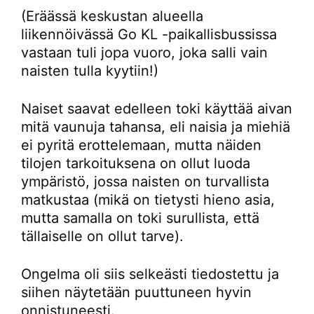
(Eräässä keskustan alueella
liikennöivässä Go KL -paikallisbussissa
vastaan tuli jopa vuoro, joka salli vain
naisten tulla kyytiin!)
Naiset saavat edelleen toki käyttää aivan
mitä vaunuja tahansa, eli naisia ja miehiä
ei pyritä erottelemaan, mutta näiden
tilojen tarkoituksena on ollut luoda
ympäristö, jossa naisten on turvallista
matkustaa (mikä on tietysti hieno asia,
mutta samalla on toki surullista, että
tällaiselle on ollut tarve).
Ongelma oli siis selkeästi tiedostettu ja
siihen näytetään puuttuneen hyvin
onnistuneesti.