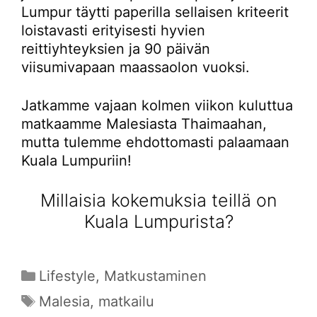
Lumpur täytti paperilla sellaisen kriteerit
loistavasti erityisesti hyvien
reittiyhteyksien ja 90 päivän
viisumivapaan maassaolon vuoksi.
Jatkamme vajaan kolmen viikon kuluttua
matkaamme Malesiasta Thaimaahan,
mutta tulemme ehdottomasti palaamaan
Kuala Lumpuriin!
Millaisia kokemuksia teillä on
Kuala Lumpurista?
Kategoriat
Lifestyle
,
Matkustaminen
Avainsanat
Malesia
,
matkailu