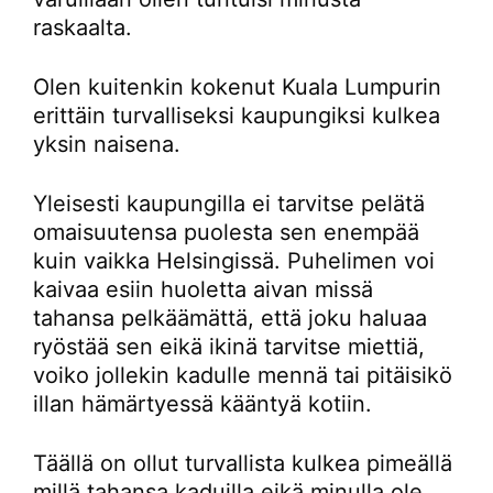
raskaalta.
Olen kuitenkin kokenut Kuala Lumpurin
erittäin turvalliseksi kaupungiksi kulkea
yksin naisena.
Yleisesti kaupungilla ei tarvitse pelätä
omaisuutensa puolesta sen enempää
kuin vaikka Helsingissä. Puhelimen voi
kaivaa esiin huoletta aivan missä
tahansa pelkäämättä, että joku haluaa
ryöstää sen eikä ikinä tarvitse miettiä,
voiko jollekin kadulle mennä tai pitäisikö
illan hämärtyessä kääntyä kotiin.
Täällä on ollut turvallista kulkea pimeällä
millä tahansa kaduilla eikä minulla ole