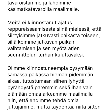
tavaroistamme ja lähdimme
käsimatkatavaroilla maailmalle.
Meitä ei kiinnostanut ajatus
reppureissaamisesta siinä mielessä, että
siirtyisimme jatkuvasti paikasta toiseen,
sillä koimme jatkuvan paikan
vaihtamisen ja sen myötä arjen
suunnittelun turhan kuluttavaksi.
Olimme kiinnostuneempia pysymään
samassa paikassa hieman pidemmän
aikaa, tutustumaan siihen lyhyttä
pyrähdystä paremmin sekä ihan vain
elämään omaa arkeamme maailmalla
niin, että ehdimme tehdä omia
juttujamme, mutta täydentää niitä sitten