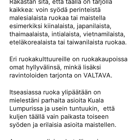
Rakastan sitä, että täällä on tarjolla
kaikkea: voin syödä perinteistä
malesialaista ruokaa tai maistella
esimerkiksi kiinalaista, japanilaista,
thaimaalaista, intialaista, vietnamilaista,
eteläkorealaista tai taiwanilaista ruokaa.
Eri ruokakulttuureille on ruokakaupoissa
omat hyllyvälinsä, minkä lisäksi
ravintoloiden tarjonta on VALTAVA.
Itseasiassa ruoka ylipäätään on
mielestäni parhaita asioita Kuala
Lumpurissa ja usein tuntuukin, että
kuljen täällä vain paikasta toiseen
syöden ja erilaisia asioita maistellen.