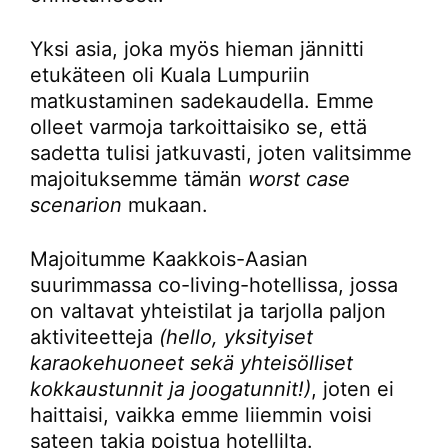
Yksi asia, joka myös hieman jännitti
etukäteen oli Kuala Lumpuriin
matkustaminen sadekaudella. Emme
olleet varmoja tarkoittaisiko se, että
sadetta tulisi jatkuvasti, joten valitsimme
majoituksemme tämän
worst case
scenarion
mukaan.
Majoitumme Kaakkois-Aasian
suurimmassa co-living-hotellissa, jossa
on valtavat yhteistilat ja tarjolla paljon
aktiviteetteja
(hello, yksityiset
karaokehuoneet sekä yhteisölliset
kokkaustunnit ja joogatunnit!)
, joten ei
haittaisi, vaikka emme liiemmin voisi
sateen takia poistua hotellilta.