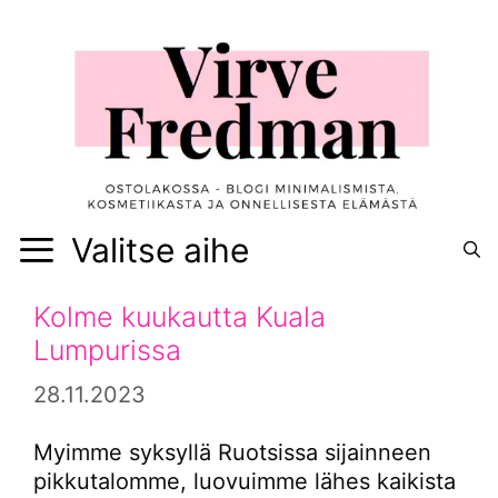
Siirry
sisältöön
Valitse aihe
Kolme kuukautta Kuala
Lumpurissa
28.11.2023
Myimme syksyllä Ruotsissa sijainneen
pikkutalomme, luovuimme lähes kaikista