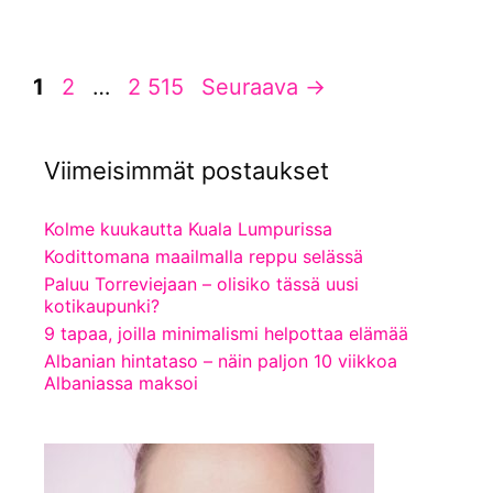
Sivu
Sivu
Sivu
1
2
…
2 515
Seuraava
→
Viimeisimmät postaukset
Kolme kuukautta Kuala Lumpurissa
Kodittomana maailmalla reppu selässä
Paluu Torreviejaan – olisiko tässä uusi
kotikaupunki?
9 tapaa, joilla minimalismi helpottaa elämää
Albanian hintataso – näin paljon 10 viikkoa
Albaniassa maksoi