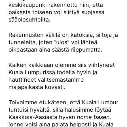
keskikaupunki rakennettu niin, että
paikasta toiseen voi siirtyä suojassa
sääolosuhteilta.
Rakennusten välillä on katoksia, siltoja ja
tunneleita, joten ”ulos” voi lähteä
oikeastaan aina säästä riippumatta.
Kaiken kaikkiaan olemme siis viihtyneet
Kuala Lumpurissa todella hyvin ja
nauttineet valitsemastamme
majapaikasta kovasti.
Toivoimme etukäteen, että Kuala Lumpur
tuntuisi hyvältä, sillä halusimme löytää
Kaakkois-Aasiasta hyvän
home basen,
jonne voisi aina palata helposti ja Kuala