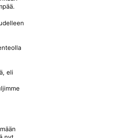
empää.
udelleen
enteolla
, eli
uljimme
lemään
ä nyt