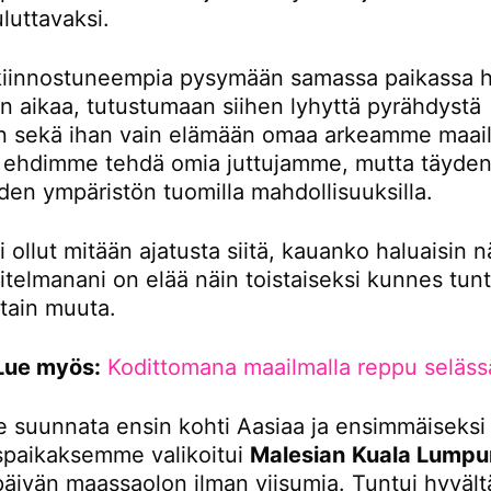
luttavaksi.
iinnostuneempia pysymään samassa paikassa 
 aikaa, tutustumaan siihen lyhyttä pyrähdystä
 sekä ihan vain elämään omaa arkeamme maail
tä ehdimme tehdä omia juttujamme, mutta täydent
den ympäristön tuomilla mahdollisuuksilla.
i ollut mitään ajatusta siitä, kauanko haluaisin n
itelmanani on elää näin toistaiseksi kunnes tunt
otain muuta.
Lue myös:
Kodittomana maailmalla reppu seläss
 suunnata ensin kohti Aasiaa ja ensimmäiseksi
paikaksemme valikoitui
Malesian
Kuala Lumpu
 päivän maassaolon ilman viisumia. Tuntui hyvältä