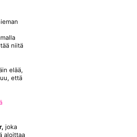
hieman
malla
ää niitä
äin elää,
uu, että
ä
r,
joka
 aloittaa