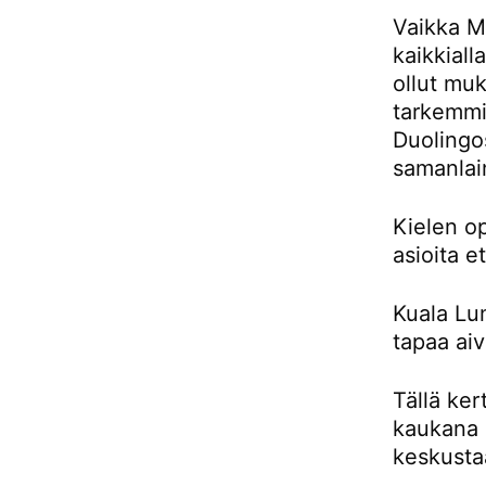
Vaikka Ma
kaikkiall
ollut muk
tarkemmin
Duolingos
samanlai
Kielen o
asioita e
Kuala Lu
tapaa aiv
Tällä ker
kaukana 
keskusta