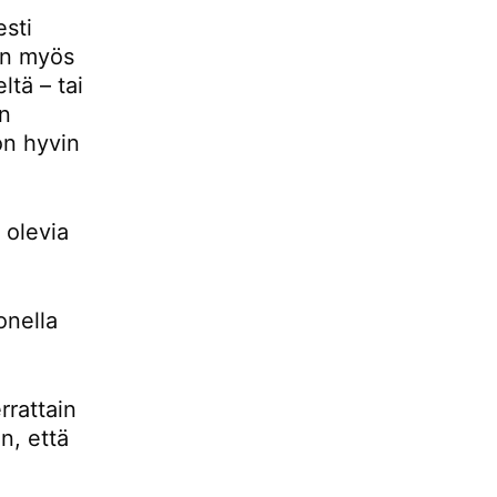
esti
 on myös
ltä – tai
än
 on hyvin
 olevia
onella
rrattain
n, että