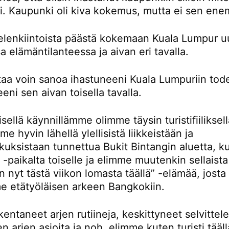
ti. Kaupunki oli kiva kokemus, mutta ei sen en
ielenkiintoista päästä kokemaan Kuala Lumpur u
sa elämäntilanteessa ja aivan eri tavalla.
rtaa voin sanoa ihastuneeni Kuala Lumpuriin tod
eni sen aivan toisella tavalla.
ellä käynnillämme olimme täysin turistifiiliksellä
e hyvin lähellä ylellisistä liikkeistään ja
kuksistaan tunnettua Bukit Bintangin aluetta, k
-paikalta toiselle ja elimme muutenkin sellaista
n nyt tästä viikon lomasta täällä” -elämää, josta
e etätyöläisen arkeen Bangkokiin.
entaneet arjen rutiineja, keskittyneet selvitte
en arjen asioita ja noh, elimme kuten turisti tääll