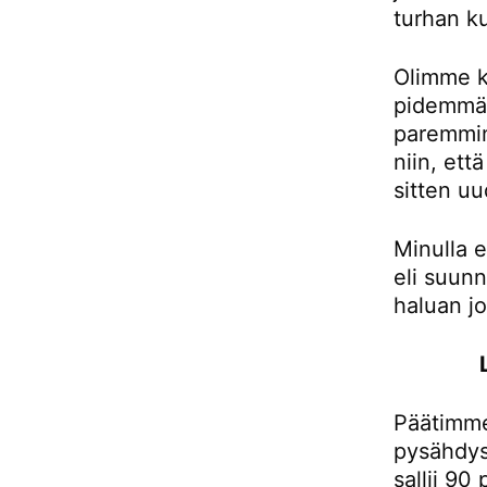
turhan ku
Olimme k
pidemmän
paremmin
niin, et
sitten uu
Minulla e
eli suunn
haluan j
Päätimme
pysähdys
sallii 90