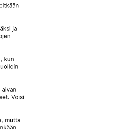
pitkään
ksi ja
ojen
, kun
uolloin
 aivan
set. Voisi
.
a, mutta
tenkään