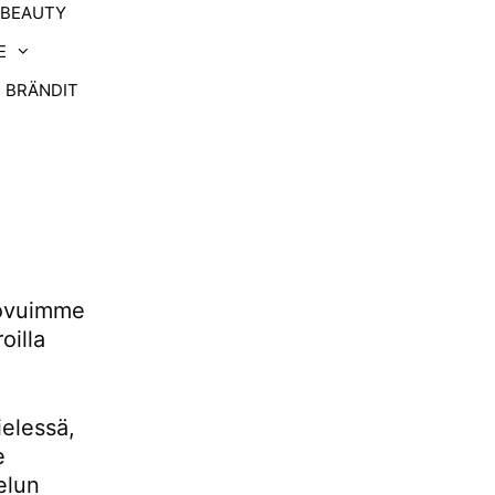
-BEAUTY
E
BRÄNDIT
uovuimme
oilla
ielessä,
e
elun