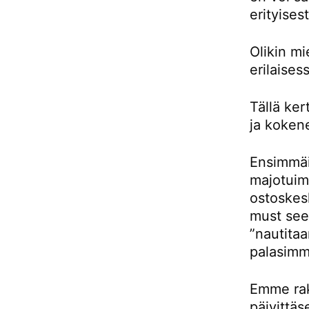
erityises
Olikin m
erilaises
Tällä ke
ja kokene
Ensimmäis
majotuimm
ostoskes
must see 
”nautitaa
palasimm
Emme rak
päivittäs