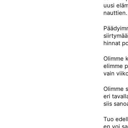
uusi eläm
nauttien.
Päädyimm
siirtymä
hinnat p
Olimme k
elimme pu
vain viik
Olimme si
eri taval
siis sano
Tuo edell
en voi sa