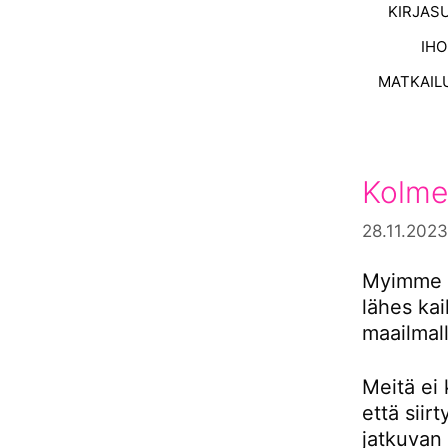
KIRJAS
IH
MATKAIL
Kolme
28.11.2023
Myimme s
lähes ka
maailmall
Meitä ei 
että siir
jatkuvan