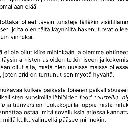
omallaan elää.
ttakai olleet täysin turisteja tälläkin visiitillä
t, joita olen tältä käynniltä hakenut ovat ollee
kuin viimeksi.
ä ei ole ollut kiire mihinkään ja olemme ehtinee
 täysin arkisten asioiden tutkimiseen ja kokemi
kään ollut sitä, mistä olen uusissa maissa olless
, joten arki on tuntunut sen myötä hyvältä.
mukavaa kulkea paikasta toiseen paikallisbusseil
kallisten suosimilla lähiöiden
food courteilla, n
la
ja tienvarsien ruokakojuilla, oppia mistä mitä
nnattaa ostaa, mitä sovelluksia arjessa kannatt
a millä kulkuvälineellä pääsee minnekin.