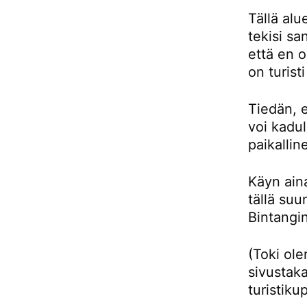
Tällä alu
tekisi sa
että en 
on turist
Tiedän, e
voi kadul
paikallin
Käyn aina
tällä su
Bintangin
(Toki ol
sivustaka
turistiku