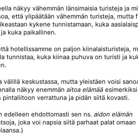
eella näkyy vähemmän länsimaisia turisteja ja mi
noa, että ylipäätään vähemmän turisteja, mutta 
oikeastaan kykene tunnistamaan, kuka aasialaisp
i ja kuka paikallinen.
ttä hotellissamme on paljon kiinalaisturisteja, 
la tunnistaa, kuka kiinaa puhuva on turisti ja ku
en.
 välillä keskustassa, mutta yleistäen voisi sanoa
unnalla näkyy enemmän
aitoa elämää
esimerkiksi
 pintaliitoon verrattuna ja pidän siitä kovasti.
en edelleen ehdottomasti sen ns.
aidon elämän
tsoja, joka voi napsia siitä parhaat palat omaan
plaansa.)