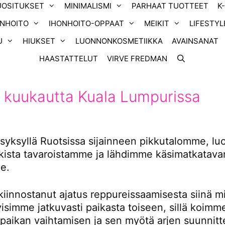
UOSITUKSET
MINIMALISMI
PARHAAT TUOTTEET
K
ONHOITO
IHONHOITO-OPPAAT
MEIKIT
LIFESTYL
U
HIUKSET
LUONNONKOSMETIIKKA
AVAINSANAT
HAASTATTELUT
VIRVE FREDMAN
 kuukautta Kuala Lumpurissa
yksyllä Ruotsissa sijainneen pikkutalomme, l
ikista tavaroistamme ja lähdimme käsimatkatavar
e.
kiinnostanut ajatus reppureissaamisesta siinä m
tyisimme jatkuvasti paikasta toiseen, sillä koimm
 paikan vaihtamisen ja sen myötä arjen suunnitt