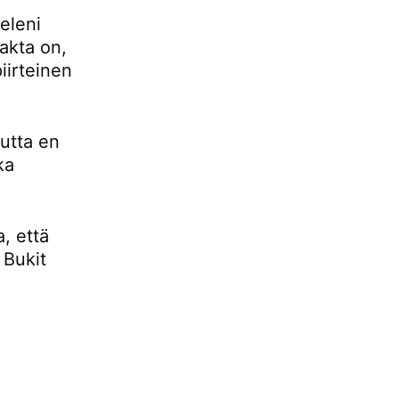
eleni
fakta on,
iirteinen
mutta en
ka
, että
 Bukit