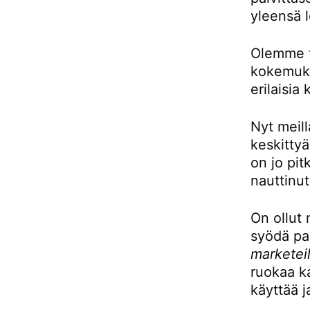
yleensä l
Olemme to
kokemukse
erilaisia 
Nyt meill
keskittyä
on jo pit
nauttinut
On ollut 
syödä pai
marketeil
ruokaa ka
käyttää j