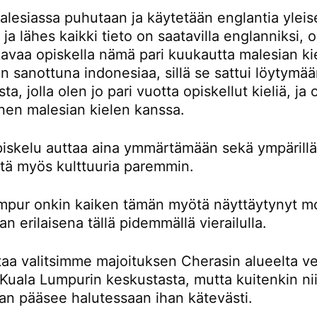
lesiassa puhutaan ja käytetään englantia yleis
a ja lähes kaikki tieto on saatavilla englanniksi,
avaa opiskella nämä pari kuukautta malesian kie
 sanottuna indonesiaa, sillä se sattui löytymä
ta, jolla olen jo pari vuotta opiskellut kieliä, ja
nen malesian kielen kanssa.
piskelu auttaa aina ymmärtämään sekä ympärillä
ttä myös kulttuuria paremmin.
mpur onkin kaiken tämän myötä näyttäytynyt m
an erilaisena tällä pidemmällä vierailulla.
taa valitsimme majoituksen Cherasin alueelta ve
Kuala Lumpurin keskustasta, mutta kuitenkin nii
an pääsee halutessaan ihan kätevästi.