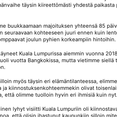
änvaihe täysin kiireettömästi yhdestä paikasta 
e buukkaamaan majoituksen yhteensä 85 päivä
än seuraavaan kohteeseen juuri ennen kuin lent
omppaavat joulun pyhien korkeampiin hintoihin.
äyneet Kuala Lumpurissa aiemmin vuonna 2018
oli vuotta Bangkokissa, mutta vietimme siellä t
on.
lloin myös täysin eri elämäntilanteessa, elimme
la ja kiinnostuksenkohteemmekin olivat toisenlai
a, että olimme tuolloin hyvin eri ihmisiä kuin nyt
inen lyhyt visiitti Kuala Lumpuriin oli kiinnostav
noa, että olisin ihastunut kaupunkiin silloin mi