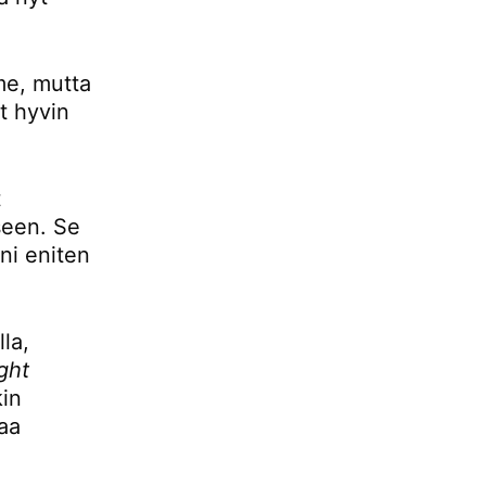
mme, mutta
t hyvin
t
seen. Se
ani eniten
la,
ight
kin
aa